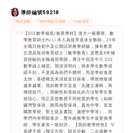
59218
導師編號
*考試策略
*短時間提升成績
*小組補習
【DSE數學補底/衝星專科】港大一級榮譽、數
學教育碩士Ms Li 本人為提早退休女教師，20年
全職日校初中及公開試班教學經驗，擁有教育
文憑及取得教育碩士（數學教育）資歷及8年補
習經驗的全職補習導師，專注中四至中六 DSE
數學線上補習。我深深明白，很多學生數學成
績不好，不是因為他們不聰明，而是學校進度
太快，基礎概念未清就盲目操卷，導致挫敗感
越來越重。我的教學宗旨是「先建立邏輯，再
傳授技巧」，用耐性和系統化的方法幫學生重
拾信心。現正及曾教授不同程度的學生（如銅
鑼灣聖保祿、跑馬地聖保祿、真光中學、宣道
國際學校、聖士提反書院、迦密中學等），同
學們均有明顯進步，歷年絕無學生中途更換導
師，學生家長一致好評。 【我的教學特色】 💡
基礎不穩（聯立方程、因式分解、二次函數卡