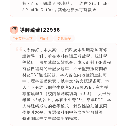
授 / Zoom 網課 面授地點： 可約在 Starbucks
/ Pacific Coffee，其他地點亦可商議 ☕
122938
導師編號
*全英語上堂
有耐性
提供筆記
同學你好，本人高中，預科及本科時期均有修
讀數學一科，並在本科修讀工程數學、統計學
等模組，深知其學習難點多。本人針對DSE課程
有親自編寫的筆記及題庫，不全盤照搬坊間教
材及DSE過往試題。本人曾在內地就讀重點高
中，理科基礎紮實，以中文/英文授課皆可。本
人門下有約10個學生應考2025屆DSE，主力輔
導補底學生（校內預測成績為LvU-3），大部分
考獲Lv3或以上，亦有學生奪5**。來年DSE，本
人將延續成功的教學模式，針對性協助補底同
學提升水平。各選修科的中英文卷皆可輔導，
特別關顧中文中學學生的需求。