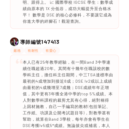
明、跟得上。 📈 國際學校 IGCSE 學生：數學成
績由原本的 1X 分低谷，成功大幅提升至合格水
平！ 數學是 DSE 的核心必修科，不要讓它成為
你進大學的絆腳石！觀迎查詢。
147413
導師編號
嚴格
有耐性
有愛心
本人已有25年教學經驗，在一間Band 3中學連
續任職超過20年。其間有十幾年任職該校的數
學科主任，擔任科主任期間，中三TSA達標率由
最初的4成增加到接近8成；DSE lv2或以上成績
由最初的4成幾增至7成幾；DSE成績年年正增
值，其中更有3年獲全港中學的top 5%成績。本
人對數學科課程的裁剪尤其有心得，絕對稱得
上因材施教，自己一手編寫的教材(包括筆記、
工作紙、功課及公開考試題目等)，對教學甚有
幫助，就算在Band 3學校，每年亦會有學生在
DSE考獲lv5或5*成績。無論拔尖或補底，本人