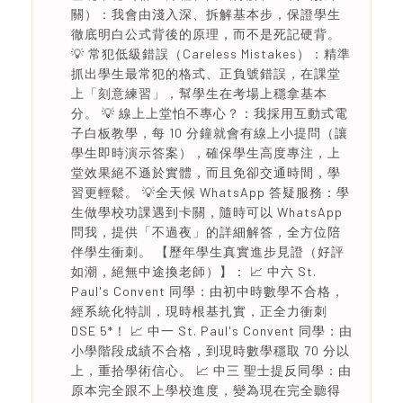
關）：我會由淺入深、拆解基本步，保證學生
徹底明白公式背後的原理，而不是死記硬背。
💡 常犯低級錯誤（Careless Mistakes）：精準
抓出學生最常犯的格式、正負號錯誤，在課堂
上「刻意練習」，幫學生在考場上穩拿基本
分。 💡 線上上堂怕不專心？：我採用互動式電
子白板教學，每 10 分鐘就會有線上小提問（讓
學生即時演示答案），確保學生高度專注，上
堂效果絕不遜於實體，而且免卻交通時間，學
習更輕鬆。 💡全天候 WhatsApp 答疑服務：學
生做學校功課遇到卡關，隨時可以 WhatsApp
問我，提供「不過夜」的詳細解答，全方位陪
伴學生衝刺。 【歷年學生真實進步見證（好評
如潮，絕無中途換老師）】： 📈 中六 St.
Paul's Convent 同學：由初中時數學不合格，
經系統化特訓，現時根基扎實，正全力衝刺
DSE 5*！ 📈 中一 St. Paul's Convent 同學：由
小學階段成績不合格，到現時數學穩取 70 分以
上，重拾學術信心。 📈 中三 聖士提反同學：由
原本完全跟不上學校進度，變為現在完全聽得