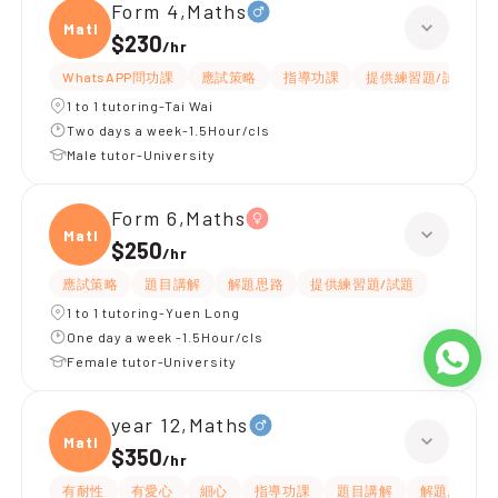
Form 4,Maths
Maths
$230
/
hr
WhatsAPP問功課
應試策略
指導功課
提供練習題/試題
1 to 1 tutoring-Tai Wai
Two days a week-1.5Hour/cls
Male tutor-University
Form 6,Maths
Maths
$250
/
hr
應試策略
題目講解
解題思路
提供練習題/試題
1 to 1 tutoring-Yuen Long
One day a week -1.5Hour/cls
Female tutor-University
year 12,Maths
Maths
$350
/
hr
有耐性
有愛心
細心
指導功課
題目講解
解題思路