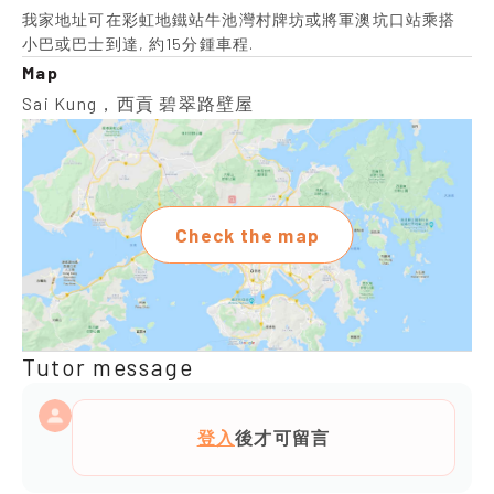
我家地址可在彩虹地鐵站牛池灣村牌坊或將軍澳坑口站乘搭
小巴或巴士到達, 約15分鍾車程.
Map
Sai Kung，西貢 碧翠路壁屋
Check the map
Tutor message
登入
後才可留言