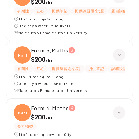
$200
/
hr
有耐性
細心
提供筆記
提供練習題/試題
題目講解
解
1 to 1 tutoring-Yau Tong
One day a week -2Hour/cls
Male tutor/Female tutor-University
Form 5,Maths
Maths
$200
/
hr
有耐性
細心
提供練習題/試題
提供筆記
課程設計
題
1 to 1 tutoring-Yau Tong
One day a week -1.5Hour/cls
Male tutor/Female tutor-University
Form 4,Maths
Maths
$200
/
hr
長期補習
1 to 1 tutoring-Kowloon City