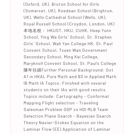
(Oxford, UK), Bruton School for Girls
(Somerset, UK), Roedean School (Brighton,
UK), Wells Cathedral School (Wells, UK),
Royal Russell School (Croydon, London, UK)
本地名校： HKUST, HKU, CUHK, Heep Yunn
School, Ying Wa Girls' School, St. Stephen
Girls' School, Wah Yan College HK, St. Paul
Convent School, Tsuen Wan Government
Secondary School, Ming Kei College,
Maryknoll Convent School, St. Paul’s College
陳年往績Further Personal Background: Got
A1 in HKAL Pure Math and B3 in Applied Math.
IB Math IA Topics: Finished with several
students on their IAs with good results.
Topics include: Cartography - Conformal
Mapping Flight selection - Traveling
Salesman Problem GDP vs HDI MLB Team
Selection Plane Search - Bayesian Search
Theory Navier-Stokes Equation on the
Laminar Flow (EE) Application of Laminar