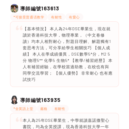
163613
導師編號
*可接受普通话教学
有耐性
有愛心
【基本情況】 本人為24年DSE畢業生，現在就
讀於香港科技大學，物理專業，（中文卷修
讀）均本人相對耐心，對題目理解、解題獨有1
套思考方法，可分享給學生相關技巧 【個人成
績】 本人在學成績優異，DSE數學5*分，M2 5
分 物理5** 化學5 生物5* 【教學/補習經歷】 本
人有補習經驗，在學校當過助教，在校也有與
同學交流學習； 【個人優勢】 非常耐心 也有應
試技巧
163935
導師編號
*全英語上堂
嚴格
有耐性
本人為25年DSE畢業生，中學就讀嘉諾撒聖心
書院，均為全英授課，現為香港科技大學一年