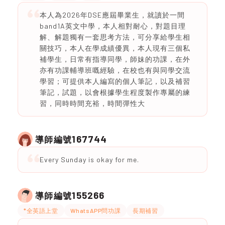
本人為2026年DSE應屆畢業生，就讀於一間
band1A英文中學，本人相對耐心，對題目理
解、解題獨有一套思考方法，可分享給學生相
關技巧，本人在學成績優異，本人現有三個私
補學生，日常有指導同學，師妹的功課，在外
亦有功課輔導班嘅經驗，在校也有與同學交流
學習；可提供本人編寫的個人筆記，以及補習
筆記，試題，以會根據學生程度製作專屬的練
習，同時時間充裕，時間彈性大
167744
導師編號
Every Sunday is okay for me.
155266
導師編號
*全英語上堂
WhatsAPP問功課
長期補習