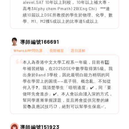
alevel,SAT 10年以上到校， 10年以上補大專 -
高考3A(phy chem Pmath) 2B(Eng Chi） ***連
續10屆以上DSE所教授的學生於物理、化學、數
學、M1、M2獲5或以上的比率達5成以上
166691
導師編號
WhatsAPP問功課
長期補習
題目講解
本人為香港中文大學工程系一年級，目前有2️⃣
年補習經驗，在2025DSE中數學取得第5級。我
出身於Band 3學校，因此最明白能力稍弱的同
學在學習上的困境——底子弱、概念亂、不知從
何入手❓️。我清楚學生「唔明邊度」✔️，同「要
做咩先會進步」✔️。本人會以由淺入深的方式，
幫同學逐漸掌握課題，並且將會提供完整的練
習📚及應試技巧📑，絕對可以幫學生保底✅️。
151923
導師編號