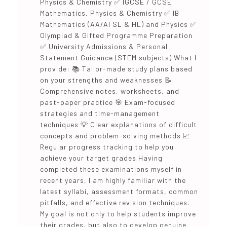
Physics & Chemistry ✅ IGCSE / GCSE
Mathematics, Physics & Chemistry ✅ IB
Mathematics (AA/AI SL & HL) and Physics ✅
Olympiad & Gifted Programme Preparation
✅ University Admissions & Personal
Statement Guidance (STEM subjects) What I
provide: 📚 Tailor-made study plans based
on your strengths and weaknesses 📝
Comprehensive notes, worksheets, and
past-paper practice 🎯 Exam-focused
strategies and time-management
techniques 💡 Clear explanations of difficult
concepts and problem-solving methods 📈
Regular progress tracking to help you
achieve your target grades Having
completed these examinations myself in
recent years, I am highly familiar with the
latest syllabi, assessment formats, common
pitfalls, and effective revision techniques.
My goal is not only to help students improve
their grades, but also to develop genuine