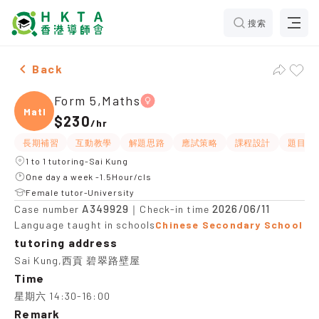
搜索
Female Form 5,Maths，Sai Kung Tuition recommendati
Back
Form 5,Maths
Maths
$230
/
hr
長期補習
互動教學
解題思路
應試策略
課程設計
題目講
1 to 1 tutoring-Sai Kung
One day a week -1.5Hour/cls
Female tutor-University
A349929
2026/06/11
Case number
｜Check-in time
Language taught in schools
Chinese Secondary School
tutoring address
Sai Kung,西貢 碧翠路壁屋
Time
星期六 14:30-16:00
Remark