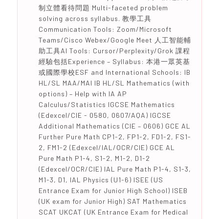
制立體看待問題 Multi-faceted problem
solving across syllabus. 教學工具
Communication Tools: Zoom/Microsoft
Teams/Cisco Webex/Google Meet 人工智能輔
助工具AI Tools: Cursor/Perplexity/Grok 課程
經驗包括Experience – Syllabus: 本港一眾英基
或國際學校ESF and International Schools: IB
HL/SL MAA/MAI IB HL/SL Mathematics (with
options) – Help with IA AP
Calculus/Statistics IGCSE Mathematics
(Edexcel/CIE - 0580, 0607/AQA) IGCSE
Additional Mathematics (CIE – 0606) GCE AL
Further Pure Math CP1-2, FP1-2, FD1-2, FS1-
2, FM1-2 (Edexcel/IAL/OCR/CIE) GCE AL
Pure Math P1-4, S1-2, M1-2, D1-2
(Edexcel/OCR/CIE) IAL Pure Math P1-4, S1-3,
M1-3, D1, IAL Physics (U1-6) ISEE (US
Entrance Exam for Junior High School) ISEB
(UK exam for Junior High) SAT Mathematics
SCAT UKCAT (UK Entrance Exam for Medical