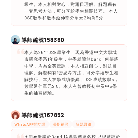
級生。本人相對耐心，對題目理解、解題獨有
一套思考方法，可分享給學生相關技巧。 本人
DSE數學和數學延伸部分單元2均為5分
158360
導師編號
本人為25年DSE畢業生，現為香港中文大學城
市研究學系1年級生，中學就讀於band 1何傳耀
中學，均為全英授課，本人相對耐心，對題目
理解、解題獨有1套思考方法，可分享給學生相
關技巧。本人在學成績優異，DSE成績數學5，
數學延伸單元2 5。本人有曾教授初中及中5學
生的補習經驗。
167852
導師編號
WhatsAPP問功課
長期補習
解題思路
👩🏻‍🎓畢業於Band 1A港島傳統名校 📍現就讀於