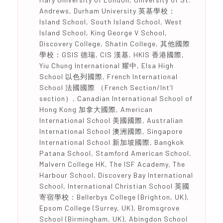
Andrews, Durham University 英基學校：
Island School, South Island School, West
Island School, King George V School,
Discovery College, Shatin College, 其他國際
學校：GSIS 德瑞, CIS 漢基, HKIS 香港國際,
Yiu Chung International 耀中, Elsa High
School 以色列國際, French International
School 法國國際 （French Section/Int’l
section）, Canadian International School of
Hong Kong 加拿大國際, American
International School 美國國際, Australian
International School 澳洲國際, Singapore
International School 新加坡國際, Bangkok
Patana School, Stamford American School,
Malvern College HK, The ISF Academy, The
Harbour School, Discovery Bay International
School, International Christian School 英國
寄宿學校：Bellerbys College (Brighton, UK),
Epsom College (Surrey, UK), Bromsgrove
School (Birmingham, UK), Abingdon School