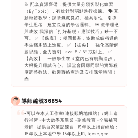
📝 配套資源齊備：提供大量分類客製化練習
（By Topic），有效針對弱點進行操練。 🗣️ 互
動輕鬆教學：課堂氣氛良好、極具耐性，引導
學生思考，建立長遠的學習邏輯。 🎯 教學理念
與成效 我深信「打好基礎 + 應試技巧」缺一不
可。 ✅ 【保底】：穩固根基，協助成績稍遜的
學生穩步追上進度。 ✅ 【拔尖】：強化高階解
題思維，全力衝刺 Level 5 / 5* 或以上。 ✅
【高效】：一般學生在 3 堂內已有明顯進步，
大幅提升應試信心。 課堂會因應同學的實際程
度調整教法。歡迎聯絡查詢及安排課堂時間！
📩
36854
導師編號
-可以在本人工作室(連接觀塘地鐵站）/網上進
行補習 -中大數學系畢業 -副修教育 -全職補習
老師 -提供自家筆記練習 -15年以上補習經驗：
15年以上本地中學 15年以上IB, Igcse,gce