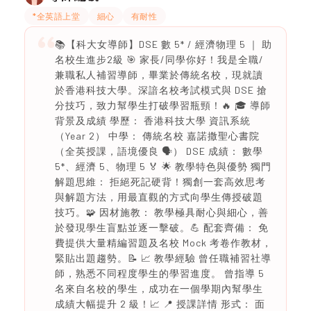
*全英語上堂
細心
有耐性
📚【科大女導師】DSE 數 5* / 經濟物理 5 ｜ 助
名校生進步2級 🎯 家長/同學你好！我是全職/
兼職私人補習導師，畢業於傳統名校，現就讀
於香港科技大學。深諳名校考試模式與 DSE 搶
分技巧，致力幫學生打破學習瓶頸！🔥 🎓 導師
背景及成績 學歷： 香港科技大學 資訊系統
（Year 2） 中學： 傳統名校 嘉諾撒聖心書院
（全英授課，語境優良 🗣️） DSE 成績： 數學
5*、經濟 5、物理 5 🏅 🌟 教學特色與優勢 獨門
解題思維： 拒絕死記硬背！獨創一套高效思考
與解題方法，用最直觀的方式向學生傳授破題
技巧。🧩 因材施教： 教學極具耐心與細心，善
於發現學生盲點並逐一擊破。💪 配套齊備： 免
費提供大量精編習題及名校 Mock 考卷作教材，
緊貼出題趨勢。📝 📈 教學經驗 曾任職補習社導
師，熟悉不同程度學生的學習進度。 曾指導 5
名來自名校的學生，成功在一個學期內幫學生
成績大幅提升 2 級！📈 📍 授課詳情 形式： 面