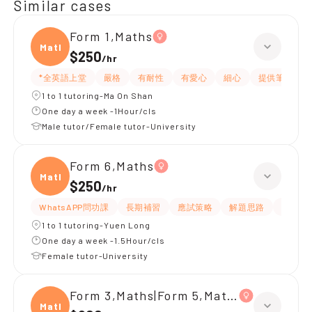
Similar cases
Form 1,Maths
Maths
$250
/
hr
*全英語上堂
嚴格
有耐性
有愛心
細心
提供筆記
1 to 1 tutoring-Ma On Shan
One day a week -1Hour/cls
Male tutor/Female tutor-University
Form 6,Maths
Maths
$250
/
hr
WhatsAPP問功課
長期補習
應試策略
解題思路
題目講
1 to 1 tutoring-Yuen Long
One day a week -1.5Hour/cls
Female tutor-University
Form 3,Maths|Form 5,Maths
Maths