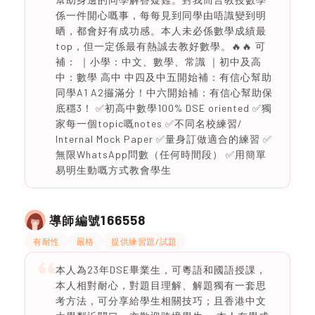
係一件開心嘅事，每每見到同學由唔識變到明
晒，都會好有成功感。本人未必係數學成績最
top，但一定係最有熱誠去教好數學。🔥🔥 可
補： ｜小學：中文、數學、常識 ｜初中及高
中：數學 高中 中四及中五開始補：有信心幫助
同學A1 A2攞滿分！中六開始補：有信心幫助保
底穩3！ ✅初高中數學100% DSE oriented ✅獨
家每一個topic嘅notes ✅不同名校練習/
Internal Mock Paper ✅量身訂做適合的練習 ✅
無限WhatsApp問數（任何時間段） ✅用簡單
易明生動嘅方式教會學生
166558
導師編號
有耐性
嚴格
提供練習題/試題
本人為23年DSE畢業生，可粵語和國語授課，
本人相對耐心，對題目理解、解題獨有一套思
考方法，可分享給學生相關技巧；且香港中文