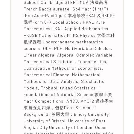
School) Cambridge STEP TMUA 法國高考
French Baccalaureate: Spé Math (1 re/T)
(Bac Asie-Pacifique) 本地學校HKAL及HKDSE
課程Form 6-7 Local School: HKAL Pure
Mathematics HKAL Applied Mathematics
HKDSE Mathematics M1 M2 Physics 大學本科
數學課程 Undergraduate mathematics
courses: ODE, PDE, Multivariable Calculus,
Linear Algebra, Algebra, Complex Variable,
Mathematical Statistics, Econometrics,
Quantitative Methods for Economists,
Mathematical Finance, Mathematical
Methods for Data Analysis, Stochastic
Models, Probability and Statistics -
Foundations of Actuarial Science 數學比賽
Math Competitions: AMC8, AMC12 過往學生
來自五湖四海，包括Past Students'
Background: 英國大學：Emory University,
University of Bristol, University of East
Anglia, City University of London, Queen
Mary University of London, University of St.