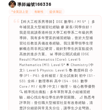
166336
導師編號
*全英語上堂
有耐性
提供筆記
【科大工程系男導師】DSE 數學5 / M1 5* ｜ 多
年補習及大型補習社經驗 📘 家長/同學你好！
我是現就讀香港科技大學工程學系二年級的男
導師。我有多年豐富的補習經驗，曾於大型補
習社任教並具備改卷經驗。我注重帶領學生理
解概念而非死記硬背，能針對學生的盲點提供
高效的進步方案。 📊 導師公開試成績 (DSE
Result) Mathematics (Core): Level 5
Mathematics (M1): Level 5* 🌟 Chemistry (中
文): Level 5 Physics: Level 5 📚 教授科目 小
學 (P1 - P6): 全科補習 / 呈分試衝刺 初中 (S1 -
S3): 全科 / 數理專科 高中 (S4 - S6): 數學
Core / M1 / 化學 (中文) / 物理 ✨ 核心教學優勢
🔍 精準找出痛點：多年單對單及小組補習經
驗，細心找出每位學生的學習困難。 📐 熟悉考
評準則：曾任職大型補習社並有改卷經驗，清
楚評分細節與常見失分位，讓學生少走彎路。