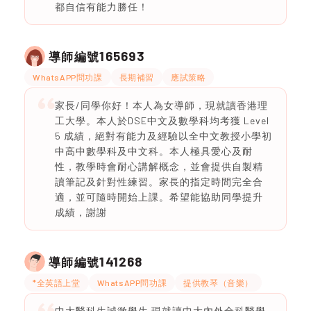
都自信有能力勝任！
165693
導師編號
WhatsAPP問功課
長期補習
應試策略
家長/同學你好！本人為女導師，現就讀香港理
工大學。本人於DSE中文及數學科均考獲 Level
5 成績，絕對有能力及經驗以全中文教授小學初
中高中數學科及中文科。本人極具愛心及耐
性，教學時會耐心講解概念，並會提供自製精
讀筆記及針對性練習。家長的指定時間完全合
適，並可隨時開始上課。希望能協助同學提升
成績，謝謝
141268
導師編號
*全英語上堂
WhatsAPP問功課
提供教琴（音樂）
中大醫科生誠徵學生 現就讀中大內外全科醫學