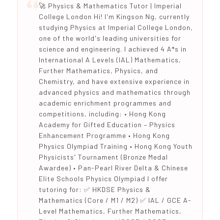
🚀 Physics & Mathematics Tutor | Imperial
College London Hi! I'm Kingson Ng, currently
studying Physics at Imperial College London,
one of the world's leading universities for
science and engineering. I achieved 4 A*s in
International A Levels (IAL) Mathematics,
Further Mathematics, Physics, and
Chemistry, and have extensive experience in
advanced physics and mathematics through
academic enrichment programmes and
competitions, including: • Hong Kong
Academy for Gifted Education – Physics
Enhancement Programme • Hong Kong
Physics Olympiad Training • Hong Kong Youth
Physicists' Tournament (Bronze Medal
Awardee) • Pan-Pearl River Delta & Chinese
Elite Schools Physics Olympiad I offer
tutoring for: ✅ HKDSE Physics &
Mathematics (Core / M1 / M2) ✅ IAL / GCE A-
Level Mathematics, Further Mathematics,