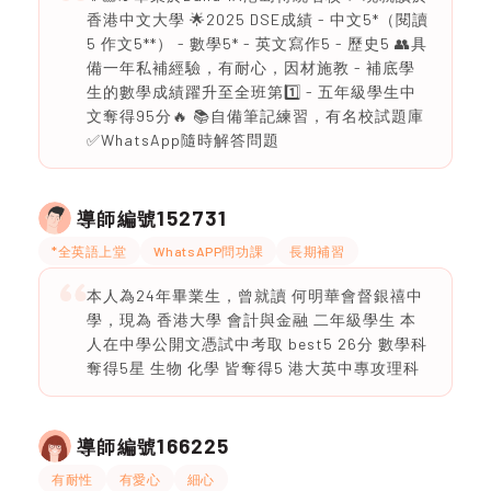
香港中文大學 🌟2025 DSE成績 - 中文5*（閱讀
5 作文5**） - 數學5* - 英文寫作5 - 歷史5 👥具
備一年私補經驗，有耐心，因材施教 - 補底學
生的數學成績躍升至全班第1️⃣ - 五年級學生中
文奪得95分🔥 📚自備筆記練習，有名校試題庫
✅WhatsApp隨時解答問題
152731
導師編號
*全英語上堂
WhatsAPP問功課
長期補習
本人為24年畢業生，曾就讀 何明華會督銀禧中
學，現為 香港大學 會計與金融 二年級學生 本
人在中學公開文憑試中考取 best5 26分 數學科
奪得5星 生物 化學 皆奪得5 港大英中專攻理科
166225
導師編號
有耐性
有愛心
細心