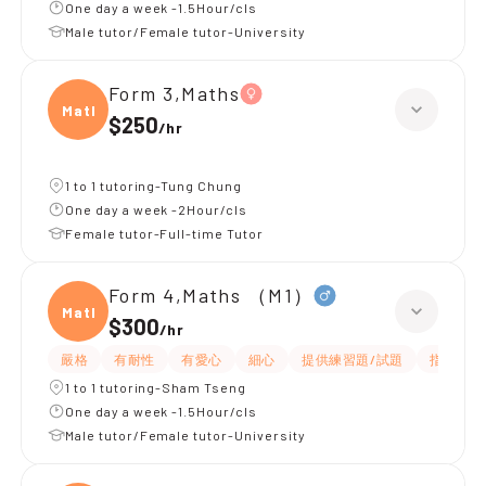
One day a week -1.5Hour/cls
Male tutor/Female tutor-University
Form 3,Maths
Maths
$250
/
hr
1 to 1 tutoring-Tung Chung
One day a week -2Hour/cls
Female tutor-Full-time Tutor
Form 4,Maths （M1）
Maths
$300
/
hr
嚴格
有耐性
有愛心
細心
提供練習題/試題
指導功課
1 to 1 tutoring-Sham Tseng
One day a week -1.5Hour/cls
Male tutor/Female tutor-University