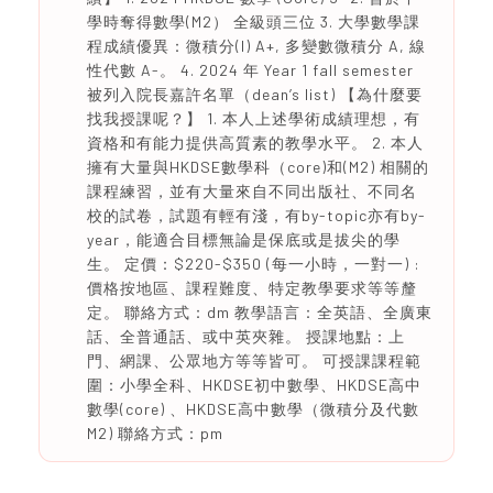
學時奪得數學(M2） 全級頭三位 3. 大學數學課
程成績優異：微積分(I) A+, 多變數微積分 A, 線
性代數 A-。 4. 2024 年 Year 1 fall semester
被列入院長嘉許名單（dean’s list) 【為什麼要
找我授課呢？】 1. 本人上述學術成績理想，有
資格和有能力提供高質素的教學水平。 2. 本人
擁有大量與HKDSE數學科（core)和(M2) 相關的
課程練習，並有大量來自不同出版社、不同名
校的試卷，試題有輕有淺，有by-topic亦有by-
year，能適合目標無論是保底或是拔尖的學
生。 定價：$220-$350 (每一小時，一對一) :
價格按地區、課程難度、特定教學要求等等釐
定。 聯絡方式：dm 教學語言：全英語、全廣東
話、全普通話、或中英夾雜。 授課地點：上
門、網課、公眾地方等等皆可。 可授課課程範
圍：小學全科、HKDSE初中數學、HKDSE高中
數學(core) 、HKDSE高中數學（微積分及代數
M2) 聯絡方式：pm