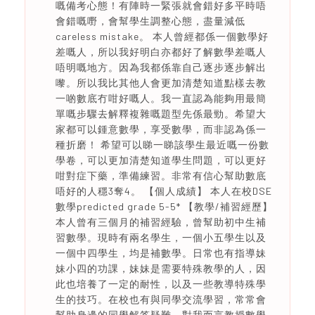
嘅備考心態！有陣時一緊張就會錯好多平時唔
會錯嘅嘢，會幫學生調整心態，盡量減低
careless mistake。 本人曾經都係一個數學好
差嘅人，所以我好明白亦都好了解數學差嘅人
唔明嘅地方。因為我都係靠自己逐步逐步解出
嚟。所以我比其他人會更加清楚知道點樣去教
一啲數底冇咁好嘅人。我一直認為能夠用最簡
單嘅步驟去解釋複雜嘅題型先係最勁。希望大
家都可以鍾意數學，享受數學，而非認為係一
種折磨！ 希望可以睇一睇該學生最近嘅一份數
學卷，可以更加清楚知道學生問題，可以更好
咁對症下藥，準備練習。非常有信心幫助數底
唔好的人穩3奪4。 【個人成績】 本人在校DSE
數學predicted grade 5-5* 【教學/補習經歷】
本人曾有三個月的補習經驗，曾幫助初中生補
習數學。現時有兩名學生，一個小五學生以及
一個中四學生，均是補數學。日常也有指導妹
妹小四的功課，妹妹是需要特殊教學的人，因
此也培養了一定的耐性，以及一些教導特殊學
生的技巧。在校也有與同學交流學習，常常會
幫助身邊的同學解答疑難。對我而言教授數學