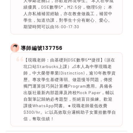
大學鄰近關口，亦歡迎跨境學生。 本人在學成
績優異，DSE數學5*，M2:5分，物理5分； 本
人亦私補補習經驗，亦在教會做義工，補習中
學生，知道功課，對學生十分有耐心、愛心。
期望時間可以由16:00-17:30
137756
導師編號
【現職老師：由基礎到DSE數學5**捷徑】(須在
坑口站Starbucks上課）📐本人為中學現職老
師，中大榮譽畢業(Distinction)，逾10年教學資
歷。專攻學生基礎薄弱、做題慢等問題，傳授
獨門運算技巧與計算機Program應用。具備各
出版社最新內部題庫及跨校Mock Paper，輔以
自製筆記歸納必考題型，拒絕盲目操練。歡迎
課後WhatsApp問書。🔸現職老師最低收費
$300/hr。📈以高效取分邏輯助子女重拾數學自
信，奪取佳績！