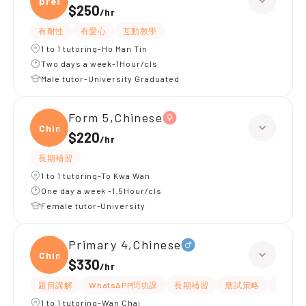
presc
$250
/
hr
有耐性
有愛心
互動教學
1 to 1 tutoring-Ho Man Tin
Two days a week-1Hour/cls
Male tutor-University Graduated
Form 5,Chinese
Chine
$220
/
hr
長期補習
1 to 1 tutoring-To Kwa Wan
One day a week -1.5Hour/cls
Female tutor-University
Primary 4,Chinese
Chine
$330
/
hr
題目講解
WhatsAPP問功課
長期補習
應試策略
解題思
1 to 1 tutoring-Wan Chai