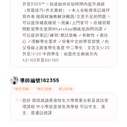
升至DSE5** ✨知道如何在短時間內提升成績
（答題技巧/作文素材） ✨本人在較擅長記描抒
寫作卷 能因材施教解決離題/立意不足的問題 ✨
可以提供補底補習 ✨視象/上門皆可 ✨在補習期
間歡迎學生使用WhatsApp聯絡並詢問功課 ✓
可以提供筆記/練習/應試策略 ✓有耐性 ✓責任
心 ✓理解學生需求 ✓培養中文的學習習慣 ✓向
父母線上跟進學生進度 中二學生：文言文4/20
升至11/20 中四學生：命題作文兩個月內
42/100升至56/100
162355
導師編號
*教芭蕾舞
*教芭蕾舞
應試策略
您好 我現就讀香港恒生大學商業分析及資訊管
理課程 中小學皆是保良局學校 可以中文、英
文、普通話授課