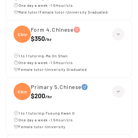
One day a week -1.5Hour/cls
Male tutor/Female tutor-University Graduated
Form 4,Chinese
Chine
$350
/
hr
1 to 1 tutoring-Ma On Shan
One day a week -1.5Hour/cls
Female tutor-University Graduated
Primary 5,Chinese
Chine
$200
/
hr
1 to 1 tutoring-Tseung Kwan O
One day a week -1.5Hour/cls
Female tutor-University