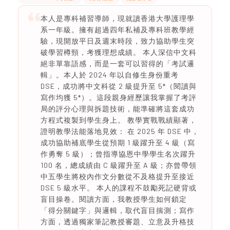
本人是專科補習導師，現就讀香港大學護理學
系一年級。擁有超過四年私補及專科班教學經
驗，現開放平日及週末時段，致力協助學生突
破學習樽頸，考獲理想成績。 本人深信中文科
絕非單靠語感，而是一套可以習得的「考試邏
輯」。本人於 2024 年以自修生身份重考
DSE，成功將中文科從 2 級提升至 5*（閱讀與
寫作均獲 5*）。這段親身經歷讓我掌握了考評
局的評分心理與拆題技術，能準確將這套成功
方程式複製到學生身上。 教學實戰戰績顯著，
證明教學法能落地見效： 在 2025 年 DSE 中，
成功協助補底學生從預期 1 級躍升至 4 級（寫
作勇奪 5 級）；曾指導協恩中學學生名次躍升
100 名，總成績由 C 級躍升至 A 級；亦曾帶領
中五學生將校內作文分數從不及格提升至接近
DSE 5 級水平。 本人的課程不鼓勵死記硬背或
盲目操卷。閱讀方面，我教授學生如何鎖定
「得分關鍵字」與邏輯，取代盲目揣測；寫作
方面，透過獨家筆記教授審題、立意及升格技