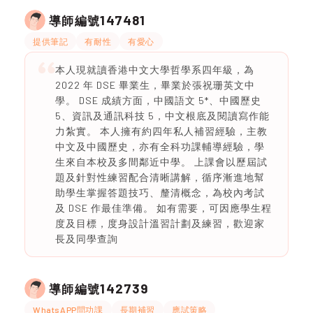
147481
導師編號
提供筆記
有耐性
有愛心
本人現就讀香港中文大學哲學系四年級，為
2022 年 DSE 畢業生，畢業於張祝珊英文中
學。 DSE 成績方面，中國語文 5*、中國歷史
5、資訊及通訊科技 5，中文根底及閱讀寫作能
力紮實。 本人擁有約四年私人補習經驗，主教
中文及中國歷史，亦有全科功課輔導經驗，學
生來自本校及多間鄰近中學。 上課會以歷屆試
題及針對性練習配合清晰講解，循序漸進地幫
助學生掌握答題技巧、釐清概念，為校內考試
及 DSE 作最佳準備。 如有需要，可因應學生程
度及目標，度身設計溫習計劃及練習，歡迎家
長及同學查詢
142739
導師編號
WhatsAPP問功課
長期補習
應試策略