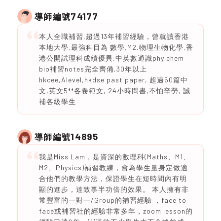
74177
導師編號
本人全職補習,超過13年補習經驗，曾就讀香港
本地大學,最強科目為 數學,M2,物理生物化學,香
港公開試理科成績優異,中英數通識phy chem
bio補習notes完全齊備,30年以上
hkcee,Alevel,hkdse past paper, 超過50篇中
文,英文5**各卷範文, 24小時問書,不怕辛勞, 誠
補各級學生
14895
導師編號
我是Miss Lam，是資深的數理科(Maths、M1、
M2、Physics)補習教練，會為學生量身定做適
合他們的教學方法，保證學生在短時間內有明
顯的進步，達致事半功倍的效果。 本人擁有非
常豐富的一對一/Group的補習經驗 ，face to
face或補習社的經驗非常多年，zoom lesson的