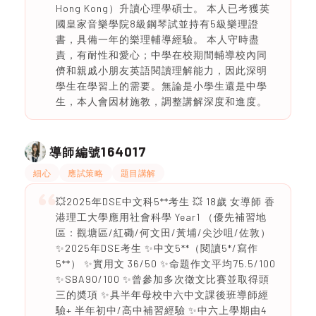
Hong Kong）升讀心理學碩士。 本人已考獲英
國皇家音樂學院8級鋼琴試並持有5級樂理證
書，具備一年的樂理輔導經驗。 本人守時盡
責，有耐性和愛心；中學在校期間輔導校內同
儕和親戚小朋友英語閱讀理解能力，因此深明
學生在學習上的需要。無論是小學生還是中學
生，本人會因材施教，調整講解深度和進度。
164017
導師編號
細心
應試策略
題目講解
💥2025年DSE中文科5**考生 💥 18歲 女導師 香
港理工大學應用社會科學 Year1 （優先補習地
區：觀塘區/紅磡/何文田/黃埔/尖沙咀/佐敦）
✨2025年DSE考生 ✨中文5**（閱讀5*/寫作
5**） ✨實用文 36/50 ✨命題作文平均75.5/100
✨SBA90/100 ✨曾參加多次徵文比賽並取得頭
三的奬項 ✨具半年母校中六中文課後班導師經
驗+ 半年初中/高中補習經驗 ✨中六上學期由4