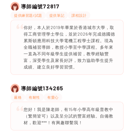
72817
導師編號
提供練習題/試題
提供筆記
課程設計
你好，本人於2019年畢業於香港城市大學，取
得工商管理學士學位，並於2026年完成德國德
累斯頓應用科技大學電機工程學士課程。現為
全職補習導師，教授小學至中學課程。多年來
一直為不同年級學生提供補習，教學經驗豐
富，深受學生及家長好評，致力協助學生提升
成績、建立良好學習習慣。
134265
導師編號
嚴格
有耐性
有愛心
您好！我是陳老師，有15年小學高年級普教中
（繁簡皆可）以及呈分試的豐富經驗。自備教
材，歡迎***！有興趣聯繫我！