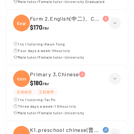
Male tutor/Female tutor-University Graduated
Form 2,English(中二)、Chinese(中二)、
Engli
$170
/
hr
1 to 1 tutoring-Kwun Tong
Four days a week-1Hour/cls
Male tutor/Female tutor-University
Primary 3,Chinese
Chine
$180
/
hr
長期補習
互動教學
1 to 1 tutoring-Tai Po
Three days a week-1.5Hour/cls
Male tutor/Female tutor-University
K1,preschool chinese(普通話)