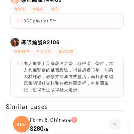
有耐性
有愛心
細心
DSE physics 5**
92106
導師編號
長期補習
全英上堂
應試策略
本人畢業于英國著名大學，取得碩士學位，本
人具備豐富的補習經驗，補習超過15年，能夠
因材施教，教學方法和方式靈活，而且多年編
寫相關課程資料和任教相關課程，有相關筆
記，使得學生取得極大進步。
Similar cases
Form 6,Chinese
Chine
$280
/
hr