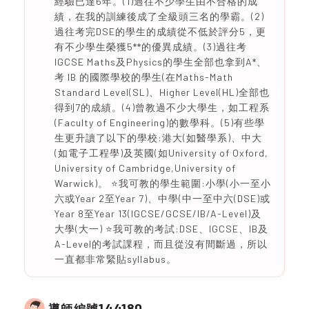
經驗已達6年。(1)過往不少學生由不合格的成
績，在我的訓練後成了全級頭三名的學霸。(2)
過往考完DSE的學生的成績從不低於評分5，更
有不少學生榮獲5**的優異成績。(3)過往考
IGCSE Maths及Physics的學生全部也拿到A*、
考 IB 的國際學校的學生(在Maths-Math
Standard Level(SL)、Higher Level(HL)全部也
得到7的成績。(4)曾教過不少大學生，如工程系
(Faculty of Engineering)的數學科。(5)有些學
生更升讀了以下的學校:港大(如醫學系)、中大
(如電子工程學)及英國(如University of Oxford,
University of Cambridge,University of
Warwick)。 ⭐️我可教的學生範圍:小學(小一至小
六或Year 2至Year 7)、中學(中一至中六(DSE)或
Year 8至Year 13(IGCSE/GCSE/IB/A-Level)及
大學(大一) ⭐️我可教的考試:DSE、IGCSE、IB及
A-Level的考試課程，而且從沒有間斷過，所以
一直都非常緊貼syllabus。
144180
導師編號