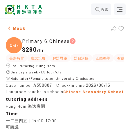
搜索
Female Primary 6,Chinese，Hung Hom Tuition recomm
Back
Primary 6,Chinese
Chine
$260
/
hr
長期補習
應試策略
解題思路
題目講解
互動教學
有耐性
1 to 1 tutoring-Hung Hom
One day a week -1.5Hour/cls
Male tutor/Female tutor-University Graduated
A350087
2026/06/15
Case number
｜Check-in time
Language taught in schools
Chinese Secondary School
tutoring address
Hung Hom,海逸豪園
Time
一二三四五｜14:00-17:00

可商議