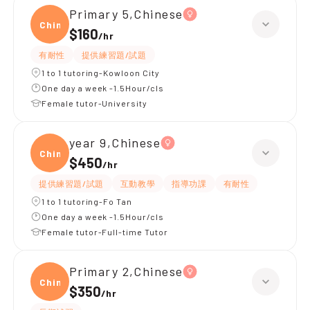
Primary 5,Chinese
Chine
$160
/
hr
有耐性
提供練習題/試題
1 to 1 tutoring-Kowloon City
One day a week -1.5Hour/cls
Female tutor-University
year 9,Chinese
Chine
$450
/
hr
提供練習題/試題
互動教學
指導功課
有耐性
1 to 1 tutoring-Fo Tan
One day a week -1.5Hour/cls
Female tutor-Full-time Tutor
Primary 2,Chinese
Chine
$350
/
hr