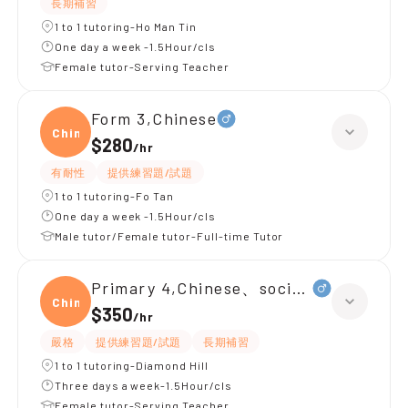
長期補習
1 to 1 tutoring-Ho Man Tin
One day a week -1.5Hour/cls
Female tutor-Serving Teacher
Form 3,Chinese
Chine
$280
/
hr
有耐性
提供練習題/試題
1 to 1 tutoring-Fo Tan
One day a week -1.5Hour/cls
Male tutor/Female tutor-Full-time Tutor
Primary 4,Chinese、social studies
Chine
$350
/
hr
嚴格
提供練習題/試題
長期補習
1 to 1 tutoring-Diamond Hill
Three days a week-1.5Hour/cls
Female tutor-Serving Teacher