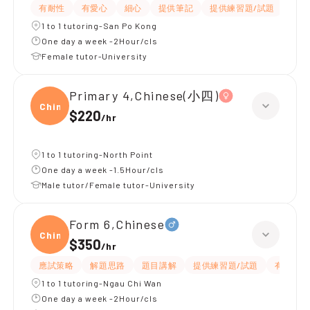
有耐性
有愛心
細心
提供筆記
提供練習題/試題
課程
1 to 1 tutoring-San Po Kong
One day a week -2Hour/cls
Female tutor-University
Primary 4,Chinese(小四)
Chine
$220
/
hr
1 to 1 tutoring-North Point
One day a week -1.5Hour/cls
Male tutor/Female tutor-University
Form 6,Chinese
Chine
$350
/
hr
應試策略
解題思路
題目講解
提供練習題/試題
有耐性
1 to 1 tutoring-Ngau Chi Wan
One day a week -2Hour/cls