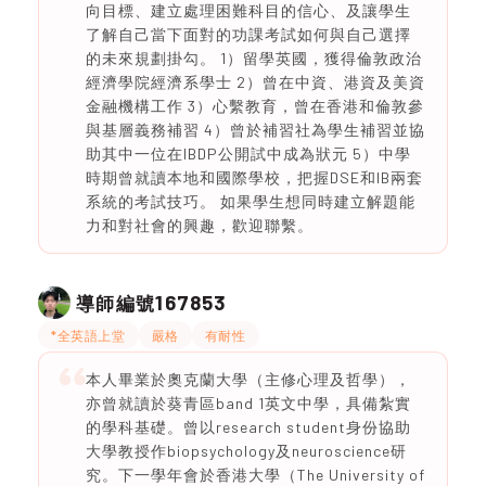
向目標、建立處理困難科目的信心、及讓學生
了解自己當下面對的功課考試如何與自己選擇
的未來規劃掛勾。 1）留學英國，獲得倫敦政治
經濟學院經濟系學士 2）曾在中資、港資及美資
金融機構工作 3）心繫教育，曾在香港和倫敦參
與基層義務補習 4）曾於補習社為學生補習並協
助其中一位在IBDP公開試中成為狀元 5）中學
時期曾就讀本地和國際學校，把握DSE和IB兩套
系統的考試技巧。 如果學生想同時建立解題能
力和對社會的興趣，歡迎聯繫。
167853
導師編號
*全英語上堂
嚴格
有耐性
本人畢業於奧克蘭大學（主修心理及哲學），
亦曾就讀於葵青區band 1英文中學，具備紮實
的學科基礎。曾以research student身份協助
大學教授作biopsychology及neuroscience研
究。下一學年會於香港大學（The University of