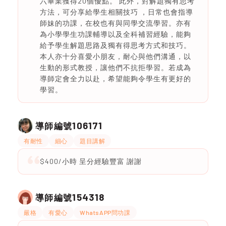
六畢業獲得20個優點。 此外，對解題獨有思考
方法，可分享給學生相關技巧 ，日常也會指導
師妹的功課，在校也有與同學交流學習。亦有
為小學學生功課輔導以及全科補習經驗，能夠
給予學生解題思路及獨有得思考方式和技巧。
本人亦十分喜愛小朋友，耐心與他們溝通，以
生動的形式教授，讓他們不抗拒學習。若成為
導師定會全力以赴，希望能夠令學生有更好的
學習。
106171
導師編號
有耐性
細心
題目講解
$400/小時 呈分經驗豐富 謝謝
154318
導師編號
嚴格
有愛心
WhatsAPP問功課