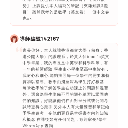
勢】 上課提供本人編寫的筆記（夾雜知識&題
目） 雖然我考的是數學（英文卷），但中文卷
也ok
142167
導師編號
家長你好，本人就讀香港都會大學（前身：香
港公開大學）的護理系，於黃大仙band1c英文
中學畢業，我的專長是中英學和科學科等，有
一年的補習經驗,學生由小學生至高中生皆有，
我耐心和細心,能夠按照每一位學生的需要和特
質加以指導。教學由淺至深為學生打好根基，
每堂教學除了解答學生在功課上的問題和温習
外，還會為學生準備不同的額外練習以鞏固他
們的知識，好能讓他們在面對呈分試或公開考
試時更得心應手 另外本人有大量練習和筆記給
予學生參考，令他們更容易掌握書本內的知識
和概念 在課後如有任何問題，歡迎家長/學生
WhatsApp 查詢