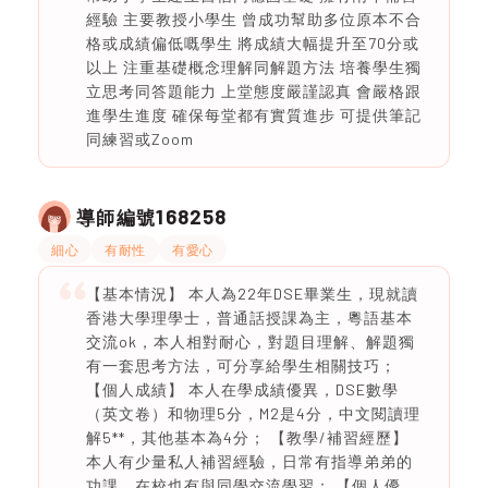
經驗 主要教授小學生 曾成功幫助多位原本不合
格或成績偏低嘅學生 將成績大幅提升至70分或
以上 注重基礎概念理解同解題方法 培養學生獨
立思考同答題能力 上堂態度嚴謹認真 會嚴格跟
進學生進度 確保每堂都有實質進步 可提供筆記
同練習或Zoom
168258
導師編號
細心
有耐性
有愛心
【基本情況】 本人為22年DSE畢業生，現就讀
香港大學理學士，普通話授課為主，粵語基本
交流ok，本人相對耐心，對題目理解、解題獨
有一套思考方法，可分享給學生相關技巧；
【個人成績】 本人在學成績優異，DSE數學
（英文卷）和物理5分，M2是4分，中文閱讀理
解5**，其他基本為4分； 【教學/補習經歷】
本人有少量私人補習經驗，日常有指導弟弟的
功課，在校也有與同學交流學習； 【個人優