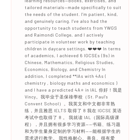
learning resources—books, exercises, and
tailored materials—made specifically to suit
the needs of the student. I’m patient, kind,
and genuinely caring. I’ve also had the
opportunity to teach students from YWGS
and Raimondi College, and I actively
participate in volunteer work by teaching
children in daycare settings. ❤️❤️❤️ In terms
of academics, I achieved 6 IGCSEs (9s) in
Chinese, Mathematics, Religious Studies,
Economics, Biology, and Chemistry In
addition, I completed **IAs with 4As (
chemistry , biology maths and economics )
and I have a predicted 4A⭐️ in IAL 你好！我是
Vincy。我毕业于圣保祿學校（St. Paul’s
Convent School）。我英文和中文都非常熟
练，并且雅思 IELTS 取得了 8 我在 IGCSE 英语
考试中也取得了 8 。 我就读 IAL（国际高级课
程），并且拥有很多学习资源——书籍、练习题
和为学生量身定制的学习材料——能根据学生的
需求进行教学。 我性格耐心、善良、很有爱