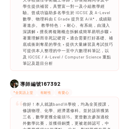
學生提供補習，具豐富一對一及小組教學經
驗。曾成功協助多名學生於 IGCSE 及 A-Level
數學、物理科由 E Grade 提升至 A/A*，成績顯
著進步。 教學特色： • 耐心、有系統，由淺入
深講解 • 擅長將複雜概念拆解成簡單易明步驟 •
著重理解而非死記硬背 • 適合需要打好基礎、補
底或衝刺奪星的學生 • 提供大量練習及考試技巧
可提供本人整理的中一至中六數理科筆記，以
及 IGCSE / A-Level / Computer Science 重點
筆記及題目分析
167392
導師編號
*全英語上堂
有耐性
有愛心
你好！本人就讀band1A學校，均為全英授課，
修讀物理、化學、經濟選修科。並於該班獲第
三名，數學更獲全級頭15。更曾數次參加過校
外數學比賽，並獲得銅獎，更被老師認可，中