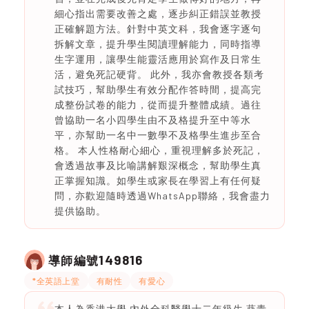
細心指出需要改善之處，逐步糾正錯誤並教授
正確解題方法。針對中英文科，我會逐字逐句
拆解文章，提升學生閱讀理解能力，同時指導
生字運用，讓學生能靈活應用於寫作及日常生
活，避免死記硬背。 此外，我亦會教授各類考
試技巧，幫助學生有效分配作答時間，提高完
成整份試卷的能力，從而提升整體成績。過往
曾協助一名小四學生由不及格提升至中等水
平，亦幫助一名中一數學不及格學生進步至合
格。 本人性格耐心細心，重視理解多於死記，
會透過故事及比喻講解艱深概念，幫助學生真
正掌握知識。如學生或家長在學習上有任何疑
問，亦歡迎隨時透過WhatsApp聯絡，我會盡力
提供協助。
149816
導師編號
*全英語上堂
有耐性
有愛心
本人為香港大學 內外全科醫學士二年級生 葵青