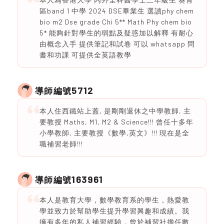
區band 1 中學 2024 DSE畢業生 選讀phy chem
bio m2 Dse grade Chi 5** Math Phy chem bio
5* 能夠針對學生的弱點及疑惑加以解釋 有耐心
由概念入手 提供筆記和試卷 可以 whatsapp 問
書和功課 可提供全英語教學
5712
導師編號
本人住西鐵站上蓋, 是剛剛退休之中學教師, 主
要教授 Maths, M1, M2 & Science!!! 曾任十多年
小學教師, 主要教授《數學,英文》!!! 現在是全
職補習老師!!!
163961
導師編號
本人是教育大學，數學教育系的學生，熱愛教
學並致力於幫助學生提升學習興趣和成績。我
擁有多年的私人補習經驗，曾於補習社擔任數