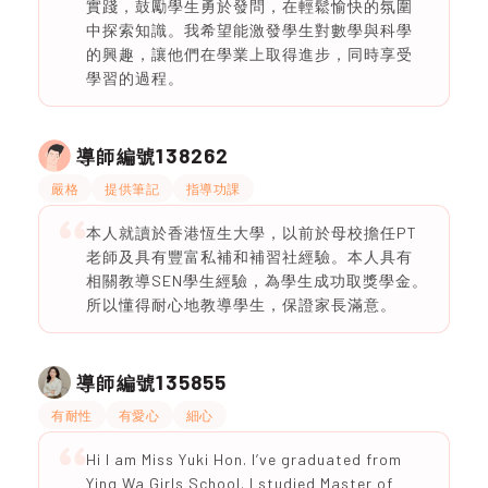
實踐，鼓勵學生勇於發問，在輕鬆愉快的氛圍
中探索知識。我希望能激發學生對數學與科學
的興趣，讓他們在學業上取得進步，同時享受
學習的過程。
138262
導師編號
嚴格
提供筆記
指導功課
本人就讀於香港恆生大學，以前於母校擔任PT
老師及具有豐富私補和補習社經驗。本人具有
相關教導SEN學生經驗，為學生成功取獎學金。
所以懂得耐心地教導學生，保證家長滿意。
135855
導師編號
有耐性
有愛心
細心
Hi I am Miss Yuki Hon. I’ve graduated from
Ying Wa Girls School. I studied Master of