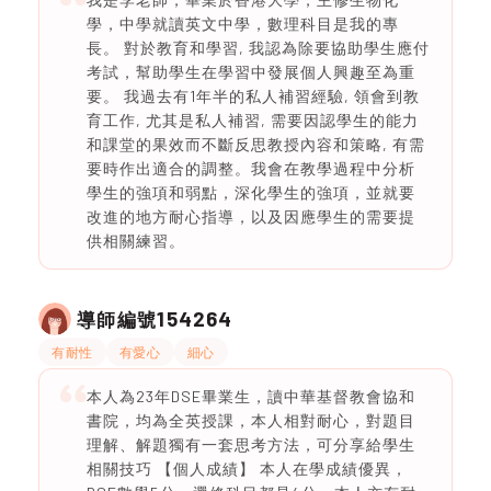
學，中學就讀英文中學，數理科目是我的專
長。 對於教育和學習, 我認為除要協助學生應付
考試，幫助學生在學習中發展個人興趣至為重
要。 我過去有1年半的私人補習經驗, 領會到教
育工作, 尤其是私人補習, 需要因認學生的能力
和課堂的果效而不斷反思教授內容和策略, 有需
要時作出適合的調整。我會在教學過程中分析
學生的強項和弱點，深化學生的強項，並就要
改進的地方耐心指導，以及因應學生的需要提
供相關練習。
154264
導師編號
有耐性
有愛心
細心
本人為23年DSE畢業生，讀中華基督教會協和
書院，均為全英授課，本人相對耐心，對題目
理解、解題獨有一套思考方法，可分享給學生
相關技巧 【個人成績】 本人在學成績優異，