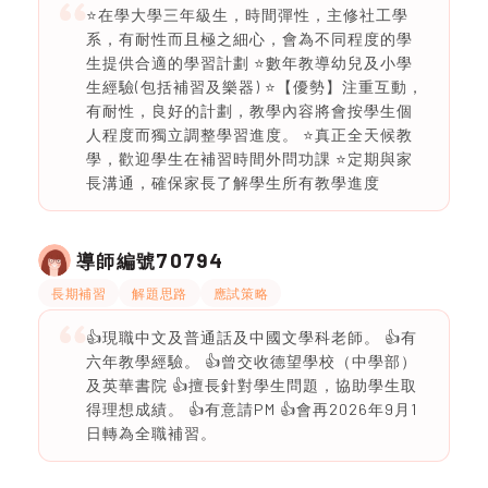
⭐️在學大學三年級生，時間彈性，主修社工學
系，有耐性而且極之細心，會為不同程度的學
生提供合適的學習計劃 ⭐️數年教導幼兒及小學
生經驗(包括補習及樂器) ⭐️【優勢】注重互動，
有耐性，良好的計劃，教學內容將會按學生個
人程度而獨立調整學習進度。 ⭐真正全天候教
學，歡迎學生在補習時間外問功課 ⭐定期與家
長溝通，確保家長了解學生所有教學進度
70794
導師編號
長期補習
解題思路
應試策略
👍現職中文及普通話及中國文學科老師。 👍有
六年教學經驗。 👍曾交收德望學校（中學部）
及英華書院 👍擅長針對學生問題，協助學生取
得理想成績。 👍有意請PM 👍會再2026年9月1
日轉為全職補習。