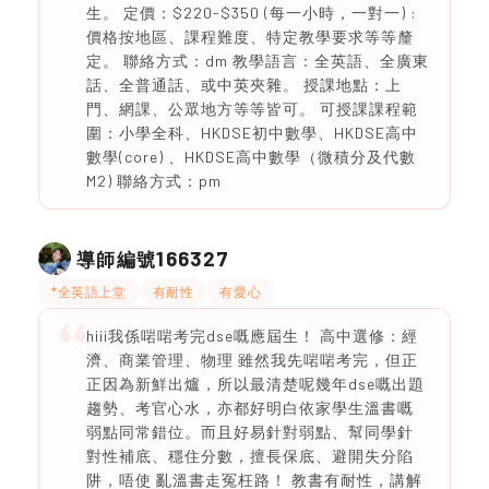
生。 定價：$220-$350 (每一小時，一對一) :
價格按地區、課程難度、特定教學要求等等釐
定。 聯絡方式：dm 教學語言：全英語、全廣東
話、全普通話、或中英夾雜。 授課地點：上
門、網課、公眾地方等等皆可。 可授課課程範
圍：小學全科、HKDSE初中數學、HKDSE高中
數學(core) 、HKDSE高中數學（微積分及代數
M2) 聯絡方式：pm
166327
導師編號
*全英語上堂
有耐性
有愛心
hiii我係啱啱考完dse嘅應屆生！ 高中選修：經
濟、商業管理、物理 雖然我先啱啱考完，但正
正因為新鮮出爐，所以最清楚呢幾年dse嘅出題
趨勢、考官心水，亦都好明白依家學生溫書嘅
弱點同常錯位。而且好易針對弱點、幫同學針
對性補底、穩住分數，擅長保底、避開失分陷
阱，唔使 亂溫書走冤枉路！ 教書有耐性，講解