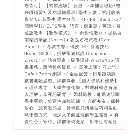
卷皆可】 【補習經驗】 資歷：3年補習經驗 (曾
任職補習社及功課輔導班) 學生人數：累計教過
多於 50 名學生 學生分佈：P1 - F6 ( Band 1-3 /
國際學校/IELTS學生) 語言：廣東話 / 英語 / 普
通話教學 【教學模式】 ✅ 針對性教材：提供自
製精讀筆記 (Notes) + 各區名校試卷 (Past
Paper) ✅ 考試主導：傳授 DSE 答題技巧
(Exam Skills)，拆解常犯錯誤 (Common
Errors) ✅ 貼身跟進：提供課後 WhatsApp 問
書服務，隨時解答疑難 ✅ 靈活上課：可上門 /
Cafe / Zoom 網課 ✅ 全面配套：日常跟功課、
默書測驗温習、試前操卷 【個人强項和優勢】
⭐️ 理科專才：大學主修化學，對理科概念有深
入理解，非死記硬背 ⭐️ 因材施教：能迅速診斷
學生弱點，針對性加強訓練 ⭐️ 亦師亦友：保持
耐心，認真嘅態度，具備良好溝通技巧和生動
嘅學習方式，能深入了解並理解學生需要 ⭐️ 有
責任心：守時、課前準備充足，對學生有耐性