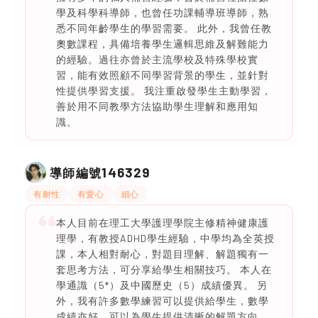
學及科學科導師，也曾任功課輔導班導師，熟
悉不同年齡學生的學習需要。 此外，我曾任教
奧數課程，具備培養學生邏輯思維及解難能力
的經驗。過往亦曾於主流學校及特殊學校實
習，能有效照顧不同學習背景的學生，並針對
性提供學習支援。 我注重啟發學生主動學習，
善於用不同教學方法協助學生理解和應用知
識。
146329
導師編號
有耐性
有愛心
細心
本人目前在理工大學護理學院主修精神健康護
理學，有教授ADHD學生經驗，中學均為全英授
課，本人相對耐心，對題目理解、解題獨有一
套思考方法，可分享給學生相關技巧。 本人在
學通識（5*）及中國歷史（5）成績優異。 另
外，我有許多數學練習可以提供給學生，數學
成績亦好，可以為學生提供清晰的解題方向