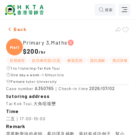
搜索
Female Primary 3,Maths，Tai Kok Tsui Tuition recomm
Back
Primary 3,Maths
Maths
$200
/
hr
長期補習
提供練習題/試題
解題思路
題目講解
應試策略
1 to 1 tutoring-Tai Kok Tsui
One day a week -1.5Hour/cls
Female tutor-University
A350765
2026/07/02
Case number
｜Check-in time
tutoring address
Tai Kok Tsui,大角咀瓏壐
Time
二五｜17:00-19:00
Remark
需要數學強的老師，看功課及補數，最好有成功例子，幫小