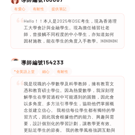
有愛心
有耐性
提供筆記
Hello！！本人是2025年DSE考生，現為香港理
工大學會計與金融學生。現為擔任補習社老
師，曾接觸不同程度的中小學生，亦知道如何
因材施教，能在學生的角度入手教學。￼￼￼￼
154233
導師編號
*全英語上堂
細心
有耐性
我是現職的小學數學及科學教師，擁有教育文
憑和教育碩士學位。因為熱愛數學，我深刻理
解學生在學習過程中可能遇到的困難，因此會
以多角度、多方法引導學生，協助他們掌握概
念並建立信心。 我相信每位學生都有獨特的學
習方式，因此我會根據他們的能力、興趣與需
要，設計個別化的學習計劃，讓教學更有效、
更貼近學生的節奏。 我的教學風格強調互動與