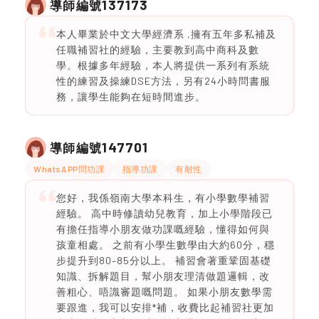
137173
導師編號
本人畢業於中文大學經濟系 ,擁有五年多私補及
任職補習社的經驗，主要教到高中商科及數
學。根據多年經驗，本人將提供一系列有系統
性的練習及操練DSE方法，另有24小時問書服
務，讓學生能夠在短時間進步。
147701
導師編號
WhatsAPP問功課
指導功課
有耐性
您好，我係嶺南大學本科生，有小學數學補習
經驗。 高中時修讀幼兒教育，加上小學階段已
有擔任指導小朋友做功課嘅經驗，懂得如何與
孩童相處。 之前有小學生數學由大約60分，穩
步提升到80–85分以上。 補習會著重鞏固基礎
知識、拆解題目，幫小朋友理清做題邏輯，改
善粗心、唔識審題嘅問題。 如果小朋友數學需
要跟進，我可以安排*補，收費比起補習社更加