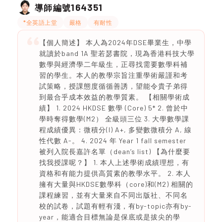
164351
導師編號
*全英語上堂
嚴格
有耐性
【個人簡述】 本人為2024年DSE畢業生，中學
就讀於band 1A 聖若瑟書院，現為香港科技大學
數學與經濟學二年級生，正尋找需要數學科補
習的學生。本人的教學宗旨注重學術嚴謹和考
試策略，授課態度循循善誘，望能令貴子弟得
到最合乎成本效益的教學質素。 【相關學術成
績】 1. 2024 HKDSE 數學 (Core) 5* 2. 曾於中
學時奪得數學(M2） 全級頭三位 3. 大學數學課
程成績優異：微積分(I) A+, 多變數微積分 A, 線
性代數 A-。 4. 2024 年 Year 1 fall semester
被列入院長嘉許名單（dean’s list) 【為什麼要
找我授課呢？】 1. 本人上述學術成績理想，有
資格和有能力提供高質素的教學水平。 2. 本人
擁有大量與HKDSE數學科（core)和(M2) 相關的
課程練習，並有大量來自不同出版社、不同名
校的試卷，試題有輕有淺，有by-topic亦有by-
year，能適合目標無論是保底或是拔尖的學