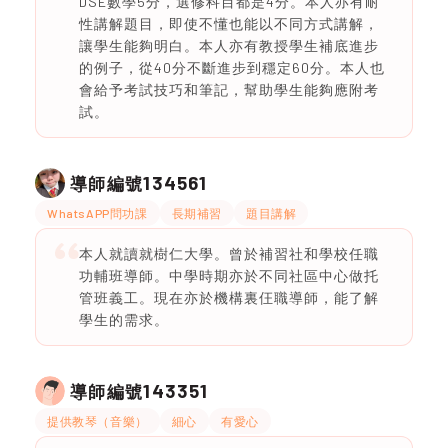
DSE數學5分，選修科目都是4分。本人亦有耐
性講解題目，即使不懂也能以不同方式講解，
讓學生能夠明白。本人亦有教授學生補底進步
的例子，從40分不斷進步到穩定60分。本人也
會給予考試技巧和筆記，幫助學生能夠應附考
試。
134561
導師編號
WhatsAPP問功課
長期補習
題目講解
本人就讀就樹仁大學。曾於補習社和學校任職
功輔班導師。中學時期亦於不同社區中心做托
管班義工。現在亦於機構裏仼職導師，能了解
學生的需求。
143351
導師編號
提供教琴（音樂）
細心
有愛心