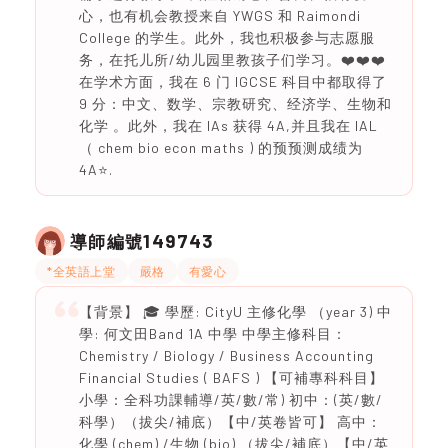
心，也有机会教授来自 YWGS 和 Raimondi
College 的学生。此外，我也积极参与志愿服
务，在托儿所/幼儿园里教孩子们学习。❤️❤️❤️
在学术方面，我在 6 门 IGCSE 科目中都取得了
9 分：中文、数学、宗教研究、经济学、生物和
化学 。此外，我在 IAs 获得 4A,并且我在 IAL
（ chem bio econ maths ) 的预预测成绩为
4A⭐️.
149743
導師編號
*全英語上堂
嚴格
有愛心
【背景】 🎓 學歷: CityU 主修化學 （year 3) 中
學: 何文田Band 1A 中學 中學主修科目：
Chemistry / Biology / Business Accounting
Financial Studies ( BAFS ) 【可補專科科目】
小學：全科功課輔導/英/數/常) 初中：(英/數/
科學）（拔尖/補底）【中/英卷皆可】 高中：
化學 (chem) /生物 (bio) （拔尖/補底）【中/英