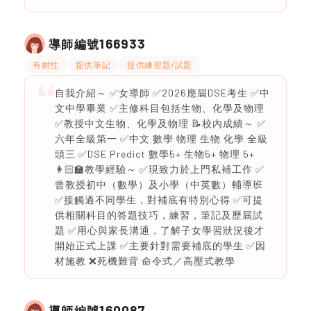
166933
導師編號
有耐性
提供筆記
提供練習題/試題
自我介紹～ ✅女導師 ✅2026應屆DSE考生 ✅中
文中學畢業 ✅主修科目包括生物、化學及物理
✅教授中文生物、化學及物理 📝校內成績～ ✅
六年全級第一 ✅中文 數學 物理 生物 化學 全級
頭三 ✅DSE Predict 數學5+ 生物5+ 物理 5+
👩🏻‍🏫教學經驗～ ✅現致力於上門私補工作 ✅
曾教授初中（數學）及小學（中英數）輔導班
✅接觸過不同學生，對補底有特別心得 ✅可提
供相關科目的答題技巧，練習，筆記及歷屆試
題 ✅用心與家長溝通，了解子女學習狀況後才
開始正式上課 ✅主要針對需要補底的學生 ✅因
材施教 ❌死機難背 命令式／高壓式教學
160087
導師編號