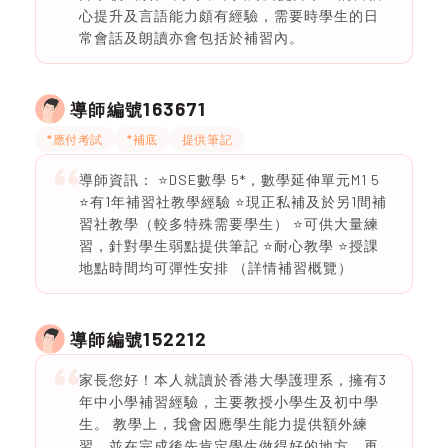
心提升及言語能力頗有經驗，需要時學生的日
常會話及朗讀亦會包括於補習內。
163671
導師編號
*應付考試
*補底
提供筆記
導師資訊： ⭐️DSE數學 5*，數學延伸單元M1 5
⭐️有1年補習社教學經驗 ⭐️現正私補及於另1間補
習社教學（較多特殊需要學生） ⭐️可供大量練
習，針對學生弱點提供筆記 ⭐️耐心教學 ⭐️授課
地點時間均可彈性安排 （詳情補習概覽）
152212
導師編號
家長您好！本人就讀於香港大學護理系，擁有3
年中小學補習經驗，主要教授小學生及初中學
生。 教學上，我會因應學生能力提供額外練
習，並在完成後先肯定學生做得好的地方，再