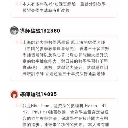
本人有多年私補/功課班經驗，重點針對教學，
希望令學生成績有所改善
132360
導師編號
上海師範大學數學系畢業 原上海的數學老師
（中國的數學教學世界領先） 香港三十多年數
學補習老師以及珠心算（珠心算能極大提升孩
童的數字抽象能力，對日後的數學學習打下堅
實基礎）、奧數、數學能力提升、數學思維訓
練培訓導師 香港超過三十年資深普通話老師
14895
導師編號
我是Miss Lam，是資深的數理科(Maths、M1、
M2、Physics)補習教練，會為學生量身定做適
合他們的教學方法，保證學生在短時間內有明
顯的進步，達致事半功倍的效果。 本人擁有非