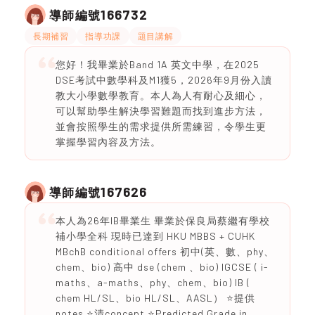
166732
導師編號
長期補習
指導功課
題目講解
您好！我畢業於Band 1A 英文中學，在2025
DSE考試中數學科及M1獲5，2026年9月份入讀
教大小學數學教育。本人為人有耐心及細心，
可以幫助學生解決學習難題而找到進步方法，
並會按照學生的需求提供所需練習，令學生更
掌握學習內容及方法。
167626
導師編號
本人為26年IB畢業生 畢業於保良局蔡繼有學校
補小學全科 現時已達到 HKU MBBS + CUHK
MBchB conditional offers 初中(英、數、phy、
chem、bio) 高中 dse (chem 、bio) IGCSE ( i-
maths、a-maths、phy、chem、bio) IB (
chem HL/SL、bio HL/SL、AASL） ⭐️提供
notes ⭐️清concept ⭐️Predicted Grade in