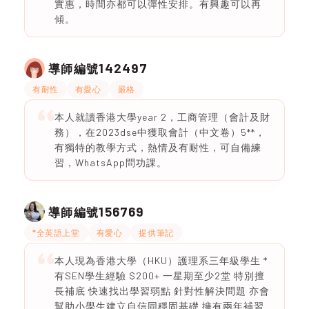
實惠，時間亦都可以彈性安排。有興趣可以再
傾。
142497
導師編號
有耐性
有愛心
嚴格
本人就讀香港大學year 2，工商管理（會計及財
務），在2023dse中獲取會計（中文卷）5**，
有獨特的教學方式，熱情及有耐性，可自備練
習，WhatsApp問功課。
156769
導師編號
*全英語上堂
有愛心
提供筆記
本人現為香港大學（HKU）護理系三年級學生 *
有SEN學生經驗 $200+ 一星期至少2堂 特別擅
長補底 快速找出學習弱點 針對性解決問題 亦會
幫助小學生建立自信同穩固基礎 擁有兩年補習