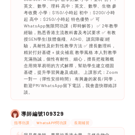
英文、數學、理科 高中：英文、數學、生物 參
考收費 小學：$150/小時起 初中：$200/小時
起 高中：$250/小時起 特色優勢 ✅ 可
WhatsApp無限問功課（即時解答） ✅ 2年教學
經驗，熟悉香港主流教科書及考試要求 ✅ 有教
授SEN學生(肢體傷殘、ADHD、讀寫障礙)經
驗，具耐性及針對性教學方法 ✅ 擅長數理科，
精於打好基礎 + 拔尖補底 教學風格 本人對教學
充滿熱誠，個性有耐性、細心，擅長把複雜概
念用簡單易明的方式解釋，幫助學生建立穩固
基礎，提升學習興趣及成績。 上課形式：Zoom
一對一（彈性安排時間） 有興趣的家長/同學，
歡迎PM/WhatsApp留下電話，我會盡快聯絡詳
談。
109329
導師編號
指導功課
WhatsAPP問功課
長期補習
我是李老師，畢業於香港大學，主修生物化