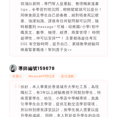
得淺白易明，專門幫人捉重點、整理獨家溫書
tips，令學習冇咁沉悶，輕輕鬆鬆就可以提分！
同咪會跟足學生自己節奏教，絕對唔會死記硬
塞、強灌知識。課後有任何疑問都可以問，隨
時都覆到 message ! 可補：幼稚園/小學/初中
嘅英文、數學、物理、經濟、商業管理！ 時間
超彈性，仲可以安排***！ 主要都係趁住考完
DSE 有空餘時間，提升自己、累積教學經驗同
咪最緊要嘅係！幫到貴子女><
159678
導師編號
有愛心
WhatsAPP問功課
題目講解
你好，本人畢業於香港城市大學社工系，為現
職社工，有3年以上經驗教授不同類別學生，特
殊需要學生、幼兒、小學及中學輔導班，負責
引導學生自主學習，提供互動交流學習環境，
所以特別擅長課堂設計，按學生個人需要以提
升學校成績。 同時，本人對於提升學生的自信