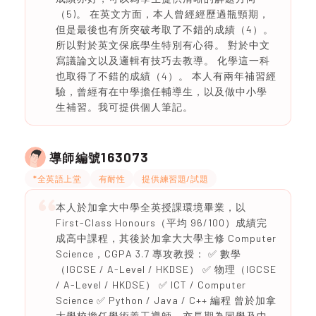
（5)。 在英文方面，本人曾經經歷過瓶頸期，
但是最後也有所突破考取了不錯的成績（4）。
所以對於英文保底學生特別有心得。 對於中文
寫議論文以及邏輯有技巧去教導。 化學這一科
也取得了不錯的成績（4）。 本人有兩年補習經
驗，曾經有在中學擔任輔導生，以及做中小學
生補習。我可提供個人筆記。
163073
導師編號
*全英語上堂
有耐性
提供練習題/試題
本人於加拿大中學全英授課環境畢業，以
First-Class Honours（平均 96/100）成績完
成高中課程，其後於加拿大大學主修 Computer
Science，CGPA 3.7 專攻教授： ✅ 數學
（IGCSE / A-Level / HKDSE） ✅ 物理（IGCSE
/ A-Level / HKDSE） ✅ ICT / Computer
Science ✅ Python / Java / C++ 編程 曾於加拿
大學校擔任學術義工導師，亦長期為同學及中