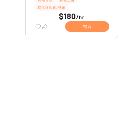
提供練習題/試題
$180
/
hr
留言