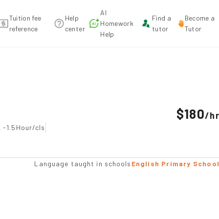
AI
Tuition fee
Help
Find a
Become a
Homework
reference
center
tutor
Tutor
Help
recommendation
$180
/
h
 -1.5Hour/cls
Language taught in schools
English Primary Schoo