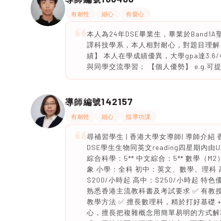
有耐性
細心
有愛心
本人為24年DSE畢業生，畢業於Ban
譯科技學系，本人相對耐心，對題目理解
績】 本人在學成績優異，大學gpa達3.
與同學交流學習； 【個人優勢】 e.g.
142157
導師編號
有耐性
細心
指導功課
尋補習學生 | 香港大學女導師| 導師介
DSE學生生物同英文reading四星期內由U上2
綜合科學：5** 中文綜合：5** 數學（M2）
象 小學：全科 初中：英文、數學、理科 
$200/小時起 高中：$250/小時起 特色
熟悉香港主流教科書及考試要求 ✅ 有教授
教學方法 ✅ 擅長數理科，精於打好基礎 
心，擅長把複雜概念用簡單易明的方式解