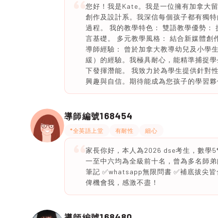
您好！我是Kate。我是一位擁有加拿大
創作及設計系。我深信每個孩子都有獨特
過程。 我的教學特色： 雙語教學優勢：
言基礎。 多元教學風格： 結合新媒體
導師經驗： 曾於加拿大教導幼兒及小學生
緩）的經驗。我極具耐心，能精準捕捉學
下發揮潛能。 我致力於為學生提供針對
興趣與自信。期待能成為您孩子的學習夥
168454
導師編號
*全英語上堂
有耐性
細心
家長你好，本人為2026 dse考生，數學5*，
一至中六均為全級前十名，曾為多名師弟
筆記 ✅whatsapp無限問書 ✅補底
俾機會我，感激不盡！
168480
導師編號