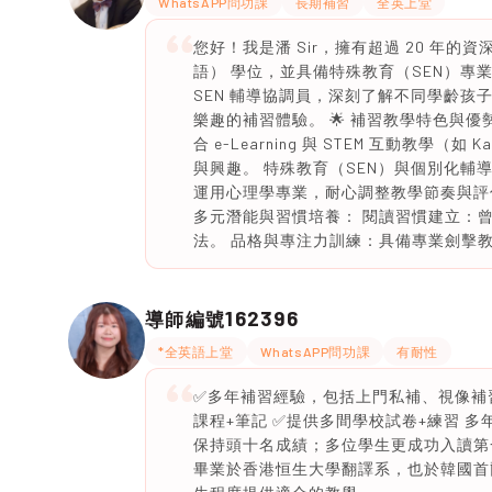
WhatsAPP問功課
長期補習
全英上堂
您好！我是潘 Sir，擁有超過 20 年
語） 學位，並具備特殊教育（SEN）專
SEN 輔導協調員，深刻了解不同學齡
樂趣的補習體驗。 🌟 補習教學特色與優
合 e-Learning 與 STEM 互動教學
與興趣。 特殊教育（SEN）與個別化輔導
運用心理學專業，耐心調整教學節奏與評
多元潛能與習慣培養： 閱讀習慣建立：
法。 品格與專注力訓練：具備專業劍擊
162396
導師編號
*全英語上堂
WhatsAPP問功課
有耐性
✅多年補習經驗，包括上門私補、視像補
課程+筆記 ✅提供多間學校試卷+練習 
保持頭十名成績；多位學生更成功入讀第
畢業於香港恒生大學翻譯系，也於韓國首