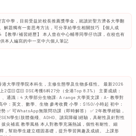
d1A聖言中學，目前受益於校長推薦獎學金，就讀於聖方濟各大學翻
、解題獨有一套思考方法，可分享給學生相關技巧 【個人成
6/4 【教學/補習經歷】 本人曾在中心輔導同學仔功課，在校也有
可提供本人編寫的中一至中六個人筆記
紹 香港大學理學院本科生，主修生態學及生物多樣性。 最新2026
👏🏻👏🏻 DSE考獲6科27分（全港Top 8.3%） 主要成績：
、通識：4 大學部分生物課: A range 大學英文課 : A- 教學對
高中：英文、數學、生物 參考收費 小學：$150/小時起 初中：
優勢 ✅ 可WhatsApp無限問功課（即時解答） ✅ 2年教學經驗，
SEN學生(肢體傷殘、ADHD、讀寫障礙)經驗，具耐性及針對性
+ 拔尖補底 教學風格 本人對教學充滿熱誠，個性有耐性、細
釋，幫助學生建立穩固基礎，提升學習興趣及成績。 上課形