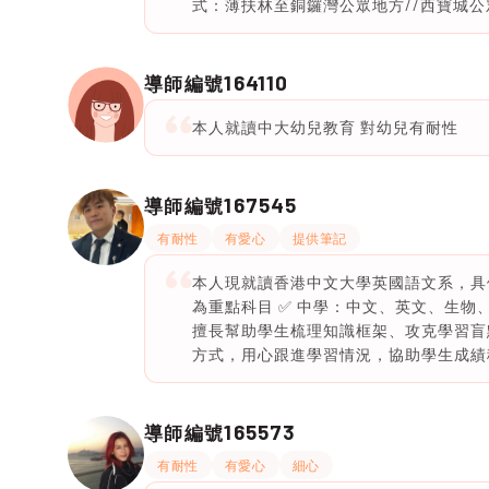
式：薄扶林至銅鑼灣公眾地方//西寶城公眾
164110
導師編號
本人就讀中大幼兒教育 對幼兒有耐性
167545
導師編號
有耐性
有愛心
提供筆記
本人現就讀香港中文大學英國語文系，具備
為重點科目 ✅ 中學：中文、英文、生物
擅長幫助學生梳理知識框架、攻克學習盲
方式，用心跟進學習情況，協助學生成績
165573
導師編號
有耐性
有愛心
細心