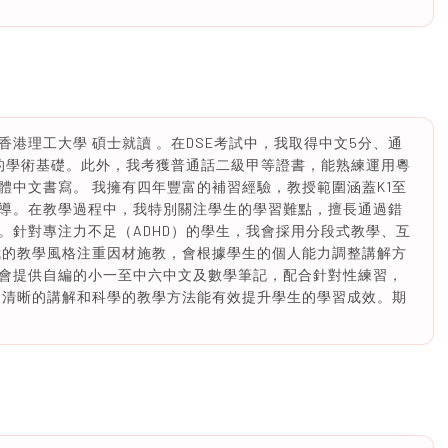
港理工大學 碩士就讀 。在DSE考試中，我取得中文5分、通
實的學術基礎。此外，我考獲普通話二級甲等證書，能熟練運用粵
體中文書寫。 我擁有四年豐富的補習經驗，教授範圍涵蓋K1至
導。在教學過程中，我特別關注學生的學習難點，擅長通過錯
。針對專注力不足（ADHD）的學生，我會採用分段式教學、互
我的教學風格注重因材施教，會根據學生的個人能力調整講解方
會提供自編的小一至中六中文及數學筆記，配合針對性練習，
、清晰的講解和科學的教學方法能有效提升學生的學習成效。期