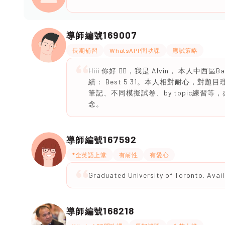
169007
導師編號
長期補習
WhatsAPP問功課
應試策略
Hiii 你好 🙋‍♂️，我是 Alvin， 本人
績： Best 5 31。本人相對耐心，
筆記、不同模擬試卷、by topic練習等
念。
167592
導師編號
*全英語上堂
有耐性
有愛心
Graduated University of Toronto. Avai
168218
導師編號