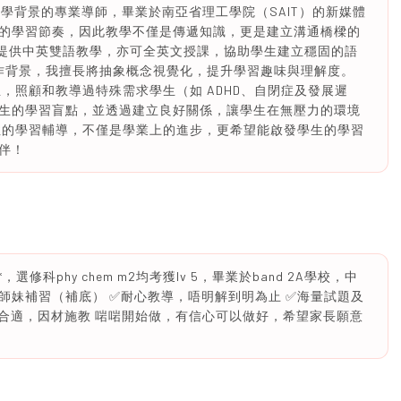
留學背景的專業導師，畢業於南亞省理工學院（SAIT）的新媒體
的學習節奏，因此教學不僅是傳遞知識，更是建立溝通橋樑的
 提供中英雙語教學，亦可全英文授課，協助學生建立穩固的語
創作背景，我擅長將抽象概念視覺化，提升學習趣味與理解度。
，照顧和教導過特殊需求學生（如 ADHD、自閉症及發展遲
生的學習盲點，並透過建立良好關係，讓學生在無壓力的環境
性的學習輔導，不僅是學業上的進步，更希望能啟發學生的學習
伴！
選修科phy chem m2均考獲lv 5，畢業於band 2A學校，中
師妹補習（補底） ✅耐心教導，唔明解到明為止 ✅海量試題及
拔尖皆合適，因材施教 啱啱開始做，有信心可以做好，希望家長願意