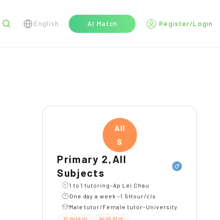
English
AI Match
Register/Login
r
All
S
Primary 2,All
l
Subjects
1 to 1 tutoring-Ap Lei Chau
One day a week -1.5Hour/cls
Male tutor/Female tutor-University
長期補習
解題思路