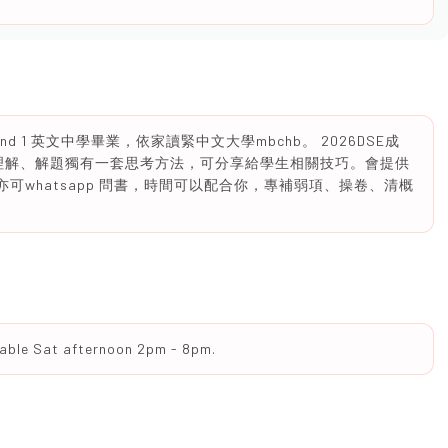
中西區Band 1 英文中學畢業，依家讀緊中文大學mbchb。 2026DSE成
對題目理解、解題獨有一套思考方法，可分享給學生相關技巧。會提供
，亦可whatsapp 問書，時間可以配合你，專補弱項、操卷、清概
lable Sat afternoon 2pm - 8pm.