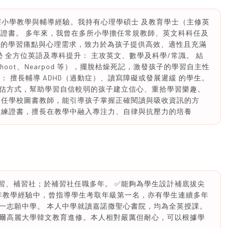
的資深小學教學與輔導經驗。我持有心理學碩士 及教育學士（主修英
業證書。 多年來，我曾在多所小學擔任常規教師、英文科科任及
孩子的學習痛點與心理需求，致力於為孩子提供高效、適性且充滿
勢 全方位英語及專科提升： 主攻英文、數學及科學/常識。 結
（如 Kahoot、Nearpod 等），擺脫枯燥死記，激發孩子的學習自主性
： 擅長輔導 ADHD（過動症）、讀寫障礙或發展遲緩 的學生。
估方式，幫助學習自信較弱的孩子建立信心、重拾學習樂趣。
曾任學校圖書教師，能引導孩子掌握正確閱讀與吸收資訊的方
教練證書，擅長在教學中融入專注力、自律與抗壓力的培養
習、補習社；於補習社任職多年。 ✅能夠為學生設計補底拔尖
多年教學經驗中，曾指導學生考取年級第一名，亦有學生連續多年
一志願中學。 本人中學就讀嘉諾撒聖心書院，均為全英授課。
爾高麗大學韓文教育進修。本人相對嚴厲但耐心，可以根據學