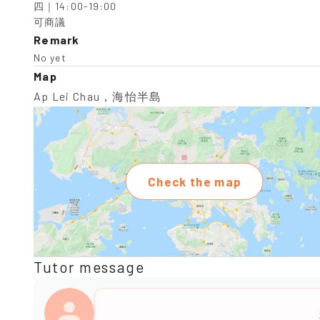
四｜14:00-19:00

可商議
Remark
No yet
Map
Ap Lei Chau，海怡半島
Check the map
Tutor message