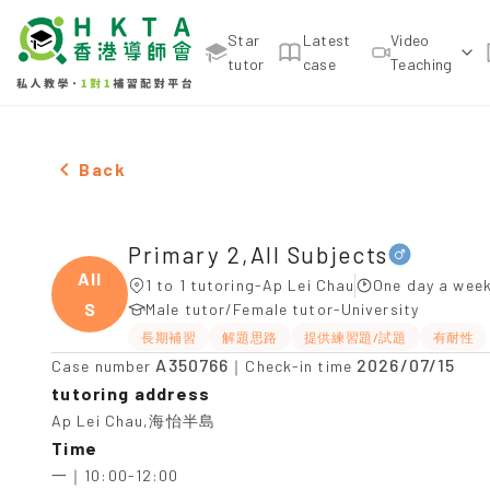
Star
Latest
Video
tutor
case
Teaching
Male Primary 2,All Subjects，Ap Lei Chau Tuition 
Back
Primary 2,All Subjects
All
1 to 1 tutoring-Ap Lei Chau
One day a week
S
Male tutor/Female tutor-University
長期補習
解題思路
提供練習題/試題
有耐性
A350766
2026/07/15
Case number
｜Check-in time
tutoring address
Ap Lei Chau,海怡半島
Time
一｜10:00-12:00
