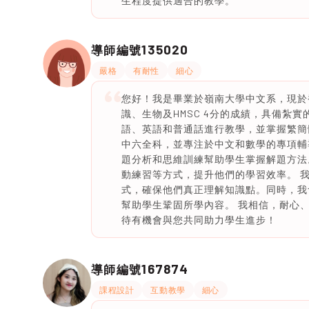
生程度提供適合的教學。
135020
導師編號
嚴格
有耐性
細心
您好！我是畢業於嶺南大學中文系，現於香
識、生物及HMSC 4分的成績，具備紮
語、英語和普通話進行教學，並掌握繁簡
中六全科，並專注於中文和數學的專項輔
題分析和思維訓練幫助學生掌握解題方法
動練習等方式，提升他們的學習效率。 
式，確保他們真正理解知識點。同時，我
幫助學生鞏固所學內容。 我相信，耐心
待有機會與您共同助力學生進步！
167874
導師編號
課程設計
互動教學
細心