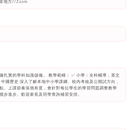
地方//Zoom
扎實的學科知識儲備。 教學範疇： ✅ 小學：全科輔導，英文
、中國歷史 深入了解本地中小學課綱、校內考核及公開試方向，
點。上課節奏張弛有度，會針對每位學生的學習問題調整教學
穩步進步。歡迎家長及同學查詢補習安排。