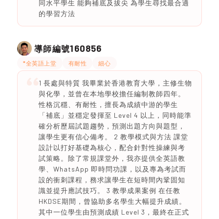
同水平學生 能夠補底及拔尖 為學生尋找最合適
的學習方法
160856
導師編號
*全英語上堂
有耐性
細心
1 長處與特質 我畢業於香港教育大學，主修生物
與化學，並曾在本地學校擔任編制教師四年。
性格沉穩、有耐性，擅長為成績中游的學生
「補底」並穩定發揮至 Level 4 以上，同時能準
確分析歷屆試題趨勢，預測出題方向與題型，
讓學生更有信心備考。 2 教學模式與方法 課堂
設計以打好基礎為核心，配合針對性操練與考
試策略。除了常規課堂外，我亦提供全英語教
學、WhatsApp 即時問功課，以及專為考試而
設的衝刺課程，務求讓學生在短時間內鞏固知
識並提升應試技巧。 3 教學成果案例 在任教
HKDSE期間，曾協助多名學生大幅提升成績。
其中一位學生由預測成績 Level 3，最終在正式