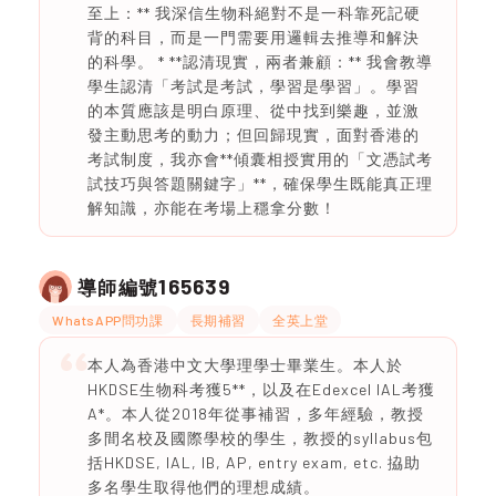
至上：** 我深信生物科絕對不是一科靠死記硬
背的科目，而是一門需要用邏輯去推導和解決
的科學。 * **認清現實，兩者兼顧：** 我會教導
學生認清「考試是考試，學習是學習」。學習
的本質應該是明白原理、從中找到樂趣，並激
發主動思考的動力；但回歸現實，面對香港的
考試制度，我亦會**傾囊相授實用的「文憑試考
試技巧與答題關鍵字」**，確保學生既能真正理
解知識，亦能在考場上穩拿分數！
165639
導師編號
WhatsAPP問功課
長期補習
全英上堂
本人為香港中文大學理學士畢業生。本人於
HKDSE生物科考獲5**，以及在Edexcel IAL考獲
A*。本人從2018年從事補習，多年經驗，教授
多間名校及國際學校的學生，教授的syllabus包
括HKDSE, IAL, IB, AP, entry exam, etc. 拹助
多名學生取得他們的理想成績。