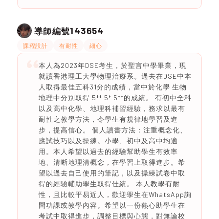
143654
導師編號
課程設計
有耐性
細心
本人為2023年DSE考生，於聖言中學畢業，現
就讀香港理工大學物理治療系。過去在DSE中本
人取得最佳五科31分的成績，當中於化學 生物
地理中分別取得 5** 5* 5**的成績。 有初中全科
以及高中化學、地理科補習經驗，務求以最有
耐性之教學方法，令學生有規律地學習及進
步，提高信心。 個人讀書方法：注重概念化、
應試技巧以及操練。小學、初中及高中均適
用。本人希望以過去的經驗幫助學生有效率
地、清晰地理清概念，在學習上取得進步。希
望以過去自己使用的筆記，以及操練試卷中取
得的經驗輔助學生取得佳績。 本人教學有耐
性，且比較平易近人，歡迎學生在WhatsApp詢
問功課或教學內容。希望以一份熱心助學生在
考試中取得進步，調整目標與心態，對無論校