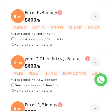
Form 5,Biology
Biolo
$300
/
hr
長期補習
應試策略
解題思路
題目講解
互動教學
提
1 to 1 tutoring-North Point
Three days a week-1.5Hour/cls
Female tutor-University
year 7,Chemistry、Biology、Physics
Chemi
$300
/
hr
有耐性
有愛心
提供筆記
提供練習題/試題
互動教學
1 to 1 tutoring-Kowloon City
One day a week -1.5Hour/cls
Female tutor-University
Form 4,Biology
Biolo