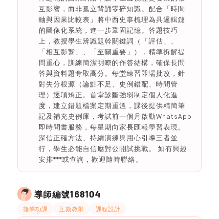
互影響，而非孤立背誦零碎知識。配合「時間
軸與因果比較表」將中西史事梳理為具邏輯鏈
的圖像化系統，進一步鞏固記憶。答題技巧
上，教授學生辨識題幹關鍵詞（「評估」、
「相互影響」、「至關重要」），精準拆解提
問重心，訓練簡潔明瞭的作答結構，確保長問
答與資料題奪取高分。每堂練習即場批改，針
對失分根源（論點不足、史例錯配、時間管
理）逐項矯正。首堂診斷強弱制定個人化進
度，建立錯題檔案定期重溫，課後提供精簡筆
記及補充史例庫，考試前一個月啟動WhatsApp
即時問書服務，每星期向家長匯報學習表現。
深信正確方法、持續演練與用心引導三者並
行，學生必能自信應對公開試挑戰。 如有興趣
安排***或查詢，歡迎隨時聯絡。
168104
導師編號
指導功課
互動教學
課程設計