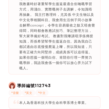
我教書時好著重幫學生搵返最適合佢哋嘅學習
方式，用淺白、實際嘅例子去講解，令知識唔
再抽象。 我主打教理科，尤其係 中文生物以及
中文化學相關科目。我會用生活例子同小故事
去解釋concept，令學生容易吸收之餘又唔會覺
得悶，同時都會教應試技巧、筆記整理方法，
幫大家準備好考試。 教書對我嚟講唔淨係傳授
知識，而係希望幫學生搵返自信。因為我自己
都試過由谷底慢慢爬返上嚟，所以我知道，只
要有正確方向同堅持，成績真係可以追得返。
如果你想搵一個明白你、肯陪你行埋一齊努力
嘅導師，我諗我會係一個你可以放心畀力試下
嘅人。
112743
導師編號
*音樂
*英文
*中文
本人為香港科技大學生命科學系博士畢業。