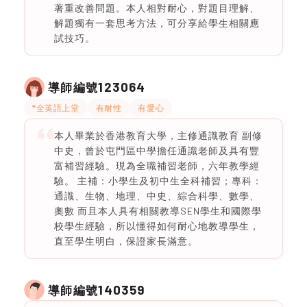
著重改善問題。本人相對耐心，對題目理解、
解題獨有一套思考方法，可分享給學生相關應
試技巧。
123064
導師編號
*全英語上堂
有耐性
有愛心
本人畢業於香港教育大學，主修通識教育 副修
中史，曾於屯門區中學擔任通識老師及具有豐
富補習經驗。現為全職補習老師，六年教學經
驗。 主補：小學生及初中生全科補習；專科：
通識、生物、地理、中史、綜合科學、數學、
奧數 而且本人具有相關教導SEN學生和國際學
校學生經驗，所以懂得如何耐心地教導學生，
直至學生明白，保證家長滿意。
140359
導師編號