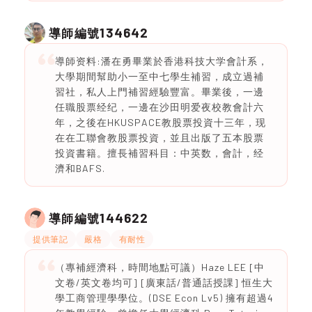
134642
導師編號
導師资料:潘在勇畢業於香港科技大学會計系，
大學期間幫助小一至中七學生補習，成立過補
習社，私人上門補習經驗豐富。畢業後，一邊
任職股票经纪，一邊在沙田明爱夜校教會計六
年，之後在HKUSPACE教股票投資十三年，现
在在工聯會教股票投資，並且出版了五本股票
投資書籍。擅長補習科目：中英数，會計，经
濟和BAFS.
144622
導師編號
提供筆記
嚴格
有耐性
（專補經濟科，時間地點可議）Haze LEE [中
文卷/英文卷均可] [廣東話/普通話授課] 恒生大
學工商管理學學位。(DSE Econ Lv5) 擁有超過4