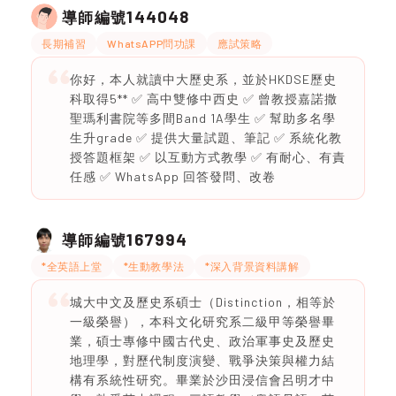
144048
導師編號
長期補習
WhatsAPP問功課
應試策略
你好，本人就讀中大歷史系，並於HKDSE歷史
科取得5** ✅ 高中雙修中西史 ✅ 曾教授嘉諾撒
聖瑪利書院等多間Band 1A學生 ✅ 幫助多名學
生升grade ✅ 提供大量試題、筆記 ✅ 系統化教
授答題框架 ✅ 以互動方式教學 ✅ 有耐心、有責
任感 ✅ WhatsApp 回答發問、改卷
167994
導師編號
*全英語上堂
*生動教學法
*深入背景資料講解
城大中文及歷史系碩士（Distinction，相等於
一級榮譽），本科文化研究系二級甲等榮譽畢
業，碩士專修中國古代史、政治軍事史及歷史
地理學，對歷代制度演變、戰爭決策與權力結
構有系統性研究。畢業於沙田浸信會呂明才中