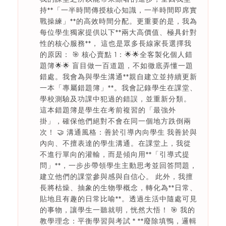
持**「一半時間傳授核心知識，一半時間即席實
戰操練」**的高效時間分配。更重要的是，我為
每位學生獨家提供以下**兩大高價值、極具針對
性的核心服務**， 這也是眾多長線家長選擇我
的原因： 🎯 核心賣點 1：🌟🌟全客製化個人錯
題簿🌟🌟 盲目做一百道題，不如徹底弄懂一題
錯處。我會為與學生溝通**親自建立並持續更新
一本「專屬錯題簿」**。我會記錄學生在課堂、
學校測驗及功課中犯過的錯誤，並重新分類。
這本錯題簿是學生在考前複習的「最強外
掛」，確保他們絕對不會在同一個地方跌倒兩
次！ 🤝 溝通風格：善於引導內向學生 我善於與
內向、不擅表達的學生溝通。在課堂上，我從
不進行單向的灌輸，而是傾向用**「引導式提
問」**，一步步帶領學生主動思考並回答問題，
建立他們的課堂參與感與自信心。 此外，我擅
長將枯燥、抽象的生物學概念，轉化為**日常、
貼地且有趣的日常比喻**。透過生活中隨處可見
的事物，讓學生一聽就明，恍然大悟！ 🎯 我的
教學理念：平衡學習與考試 * **廢除填鴨，邏輯