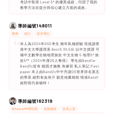
考試中取得 Level 5* 的優異成績，印證了我的
教學方法在提分與信心建立方面的成效。
148011
導師編號
嚴格
細心
提供筆記
本人為2024年DSE考生 兩年私補經驗 現就讀香
港中文大學護理系 Best5 30.5分 以中文授課 可
補中文數學生物地理旅款 中文生物 5 地理5* 旅
款5**（2024年僅26人奪得） 學生由Band1a-
Band3c皆有 能因才施教 有練習 私人筆記 Past
paper 本人由Band2c中中升讀QS世界排名第五
的學系 絕對有血有汗 願意傾囊相助 唔係Band1
絕對唔代表啲咩！
162319
導師編號
WhatsAPP問功課
長期補習
全英上堂