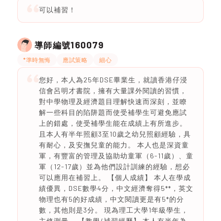
可以補習！
160079
導師編號
*準時無悔
應試策略
細心
您好，本人為25年DSE畢業生，就讀香港仔浸
信會呂明才書院，擁有大量課外閱讀的習慣，
對中學物理及經濟題目理解快速而深刻，並瞭
解一些科目的陷阱題而使受補學生可避免應試
上的錯處，使受補學生能在成績上有所進步。
且本人有半年照顧3至10歲之幼兒照顧經驗，具
有耐心，及安撫兒童的能力。 本人也是深資童
軍，有豐富的管理及協助幼童軍（6-11歲）、童
軍（12-17歲）並為他們設計訓練的經驗，想必
可以應用在補習上。 【個人成績】 本人在學成
績優異，DSE數學4分，中文經濟奪得5**，英文
物理也有5的好成績，中文閱讀更是有5*的分
數，其他則是3分。 現為理工大學1年級學生，
主修測量。 【教學/補習經歷】 本人有半年為