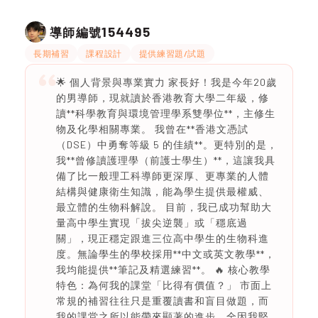
154495
導師編號
長期補習
課程設計
提供練習題/試題
🌟 個人背景與專業實力 家長好！我是今年20歲
的男導師，現就讀於香港教育大學二年級，修
讀**科學教育與環境管理學系雙學位**，主修生
物及化學相關專業。 我曾在**香港文憑試
（DSE）中勇奪等級 5 的佳績**。更特別的是，
我**曾修讀護理學（前護士學生）**，這讓我具
備了比一般理工科導師更深厚、更專業的人體
結構與健康衛生知識，能為學生提供最權威、
最立體的生物科解說。 目前，我已成功幫助大
量高中學生實現「拔尖逆襲」或「穩底過
關」，現正穩定跟進三位高中學生的生物科進
度。無論學生的學校採用**中文或英文教學**，
我均能提供**筆記及精選練習**。 🔥 核心教學
特色：為何我的課堂「比得有價值？」 市面上
常規的補習往往只是重覆讀書和盲目做題，而
我的課堂之所以能帶來顯著的進步，全因我堅