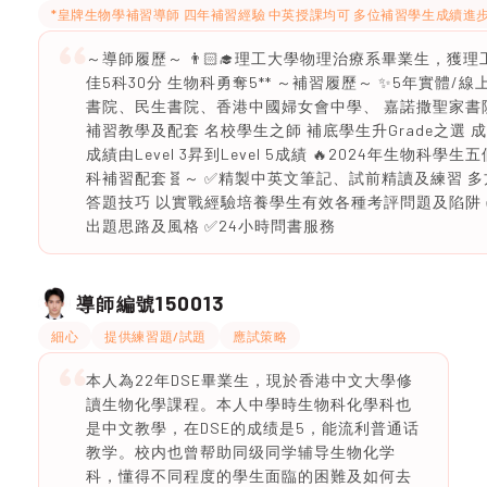
*皇牌生物學補習導師 四年補習經驗 中英授課均可 多位補習學生成續進
～導師履歷～ 👨🏻‍🎓理工大學物理治療系畢業生，獲理工
佳5科30分 生物科勇奪5** ～補習履歷～ ✨5年實體
書院、民生書院、香港中國婦女會中學、 嘉諾撒聖家書院 
補習教學及配套 名校學生之師 補底學生升Grade之選 成
成績由Level 3昇到Level 5成績 🔥2024年生物科學生五個月
科補習配套🧬～ ✅精製中英文筆記、試前精讀及練習 
答題技巧 以實戰經驗培養學生有效各種考評問題及陷阱
出題思路及風格 ✅24小時問書服務
150013
導師編號
細心
提供練習題/試題
應試策略
本人為22年DSE畢業生，現於香港中文大學修
讀生物化學課程。本人中學時生物科化學科也
是中文教學，在DSE的成绩是5，能流利普通话
教学。校内也曾帮助同级同学辅导生物化学
科，懂得不同程度的學生面臨的困難及如何去