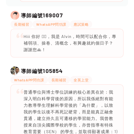
169007
導師編號
長期補習
WhatsAPP問功課
應試策略
Hiii 你好 🙋‍♂️，我是 Alvin，時間可以配合你，專
補弱項、操卷、清概念，有興趣就約個日子？
謝謝您🙏！
105854
導師編號
WhatsAPP問功課
長期補習
全英上堂
普通學位與博士學位訓練的核心差異在於：我
深入明白科學背後的原因，所以我係絕對有能
力教導學生理解科學背後的「為什麼」，以致
我的學生以後不再死記硬背，而是能真正融會
貫通，建立持久且可遷移的學習能力。我曾教
授來自頂尖國際學校的學生，亦曾指導有特殊
教育需要（SEN） 的學生，並取得顯著成果：1)