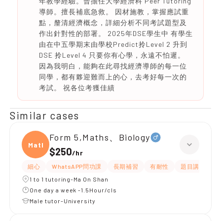
年教學經驗。曾擔任大學經濟科 Peer Tutoring
導師。擅長補底急救。 因材施教，掌握應試重
點，釐清經濟概念，詳細分析不同考試題型及
作出針對性的部署。 2025年DSE學生中 有學生
由在中五學期末由學校Predict拎Level 2 升到
DSE 拎Level 4 只要你有心學，永遠不怕遲。
因為我明白，能夠在此尋找經濟導師的每一位
同學，都有夥迎難而上的心，去考好每一次的
考試。 祝各位考獲佳績
Similar cases
Form 5,Maths、Biology
Maths
$250
/
hr
細心
WhatsAPP問功課
長期補習
有耐性
題目講解
1 to 1 tutoring-Ma On Shan
One day a week -1.5Hour/cls
Male tutor-University