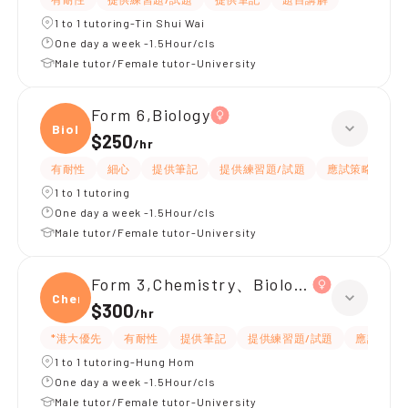
1 to 1 tutoring-Tin Shui Wai
One day a week -1.5Hour/cls
Male tutor/Female tutor-University
Form 6,Biology
Biolo
$250
/
hr
有耐性
細心
提供筆記
提供練習題/試題
應試策略
1 to 1 tutoring
One day a week -1.5Hour/cls
Male tutor/Female tutor-University
Form 3,Chemistry、Biology、Physics
Chemi
$300
/
hr
*港大優先
有耐性
提供筆記
提供練習題/試題
應試策略
1 to 1 tutoring-Hung Hom
One day a week -1.5Hour/cls
Male tutor/Female tutor-University