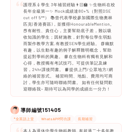
護理系💉學生 3年補習經驗👨🏻‍🏫 ✨生物科在校
長年全級第一✨ Mock成績達80+%（對照DSE
cut off 5**） 📚曾代表學校參加國際生物奧林
匹克(香港賽區)，並獲得HonourableMention。
📕有耐性、責任心，主要幫助底子差，難以吸
收知識的學生；因材施教，針對每位學生弱點
而製作教學方案,有教授SEN學生經驗。 📗幽默
有趣，以生動有趣的例子解釋難明概念，幫助
提起對學科的興趣。 📘在生物科有獨有見解和
心得，教授獨有考試技巧。可提供筆記及練
習，24hr課後問書。 📙提供上門/公眾地方/網
絡的補習形式。 補習時間、地點、費用均可商
討，學生亦可隨時聯絡問書。 如有任何疑問歡
迎聯絡我~ 期待可以為同學的成績出一分力！
151405
導師編號
*全英語上堂
WhatsAPP問功課
長期補習
本人為退休中學生物科教師, 有超過二十多年教