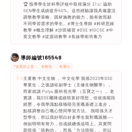
🏆 指導學生於科學評核中取得滿分 2) 📈 協助
SEN學生成績提升50%。這些經驗讓我具備靈活
調整教學策略、因材施教的能力，能有效照顧
不同學習需求的學生。#博士生導師 #科研思維
教學 #概念理解 #沙田補習 #DSE #IGCSE #中
英文教學 #從源頭教學 #長線學術培養力
165548
導師編號
*全英語上堂
有耐性
有愛心
主要教 中文生物 ， 中文化學 我係2023年DSE
畢業生，之後讀咗副學士（主修生物醫學），
而家就讀 Polyu 眼科視光學 （五寶之一） 。老
實講，我DSE嗰陣成績唔算好理想，但就係呢段
經歷，令我學識點樣喺唔完美嘅基礎上進步，
點樣調整自己嘅心態同學習方法。 我唔係天才
型學生，所以我好明白好多學生面對嘅困難——
例如明明有努力，但成績總係追唔上。其實問
題唔係「唔夠叻」，而係「方法唔啱」。所以