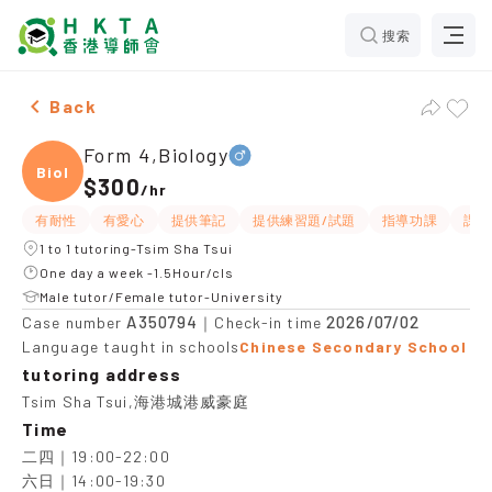
搜索
Male Form 4,Biology，Tsim Sha Tsui Tuition recommen
Back
Form 4,Biology
Biolo
$300
/
hr
有耐性
有愛心
提供筆記
提供練習題/試題
指導功課
課程
1 to 1 tutoring-Tsim Sha Tsui
One day a week -1.5Hour/cls
Male tutor/Female tutor-University
A350794
2026/07/02
Case number
｜Check-in time
Language taught in schools
Chinese Secondary School
tutoring address
Tsim Sha Tsui,海港城港威豪庭
Time
二四｜19:00-22:00

六日｜14:00-19:30