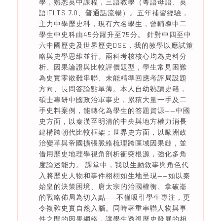
學，熟悉英中課程，三語教學（粵語母語、英
語IELTS 7.0、普通話流暢）。五年補習經驗，
主力中學歷史科，現有六名學生，曾輔導中二
學生中史科由45分躍升至75分。 針對中四至中
六中國歷史及世界歷史DSE，我的教學以應試策
略與史學思維並行。兩科考核核心均為史料分
析、因果論證與比較評價題型，學生常見困難
為史實零散難串聯、未能精準回應考評局設題
方向、長問答論點單薄。本人自幼熟讀史籍，
碩士專研中國政治軍事史，累積大量一手及二
手史料案例，能轉化為學生的答題資源——中國
史方面，以秦漢至明清的中央與地方權力消長
建構跨朝代比較框架；世界史方面，以歐洲政
治變革與帝國擴張脈絡梳理跨區域因果鏈，並
借用歷史地理學視角剖析衝突根源，強化多角
度論述能力。 課堂中，我以生動敘事與角色代
入將歷史人物和事件栩栩如生地呈現——如以秦
始皇的決策困境、唐太宗的治國權衡、拿破崙
的戰略佈局為切入點——不僅吸引學生專注，更
令複雜史實自然入腦。同時著重串聯人物與事
件之間的因果網絡，讓學生透視歷史發展的相