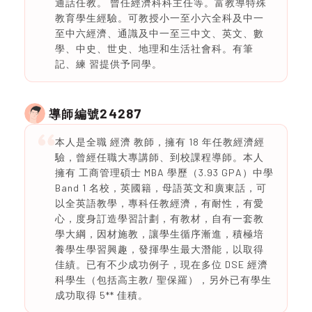
通話任教。 曾任經濟科科主任等。富教導特殊
教育學生經驗。可教授小一至小六全科及中一
至中六經濟、通識及中一至三中文、英文、數
學、中史、世史、地理和生活社會科。有筆
記、練 習提供予同學。
24287
導師編號
本人是全職 經濟 教師，擁有 18 年任教經濟經
驗，曾經任職大專講師、到校課程導師。本人
擁有 工商管理碩士 MBA 學歷（3.93 GPA）中學
Band 1 名校，英國籍，母語英文和廣東話，可
以全英語教學，專科任教經濟，有耐性，有愛
心，度身訂造學習計劃，有教材，自有一套教
學大綱，因材施教，讓學生循序漸進，積極培
養學生學習興趣，發揮學生最大潛能，以取得
佳績。已有不少成功例子，現在多位 DSE 經濟
科學生（包括高主教/ 聖保羅），另外已有學生
成功取得 5** 佳積。