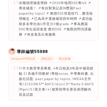
全職地理補底導師 📌2020年地理DSE奪lv5 📌
專攻補底！ 📌有自製筆記及￼歷屆Past
paper(by topic) 📌 教授DSE答題技巧，釐清地
理概念 📌已為高中選修補習四年時間 📌成功協
助多名學生由U升至少2個grade 📌專為應屆
DSE考生追回進度 應付DSE 📌無限詢問功課服
務 📌有改卷及出卷服務
55988
導師編號
WhatsAPP問功課
課程設計
應試策略
1) 中大教育學系畢業, 4年日校及8年高中補習經
驗 2) 具備不同教材 (學校notes, 中學教科書, 出
版社試題, past paper by topics, HKEAA文件
等) 3) ECON 5** BAFS (Acct) 5* Maths 5 BAFS
(Mgnt) 5 (英文卷) 4) 能幫助學生更容易理解內
容及試題