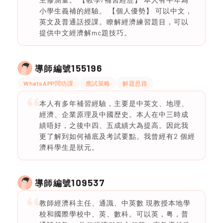
小學生義補的經驗。 【個人優勢】 可以中文，
英文及普通話授課。瞭解經濟練習題目，可以
提供中文經濟解mc題技巧。
155196
導師編號
WhatsAPP問功課
應試策略
解題思路
本人有多年補習經驗，主要是中英文、地理、
經濟、企業原理及中國歴史。本人在中三時成
績唔好，之後中四、五成績大為提高。因此我
更了解到如何補底及考試要點。我曾經有2 個經
濟科學生是狀元。
109537
導師編號
教師經濟科主任、通識、中英數 現教授本地學
校和國際學校中、英、數科。可以英，粤，普