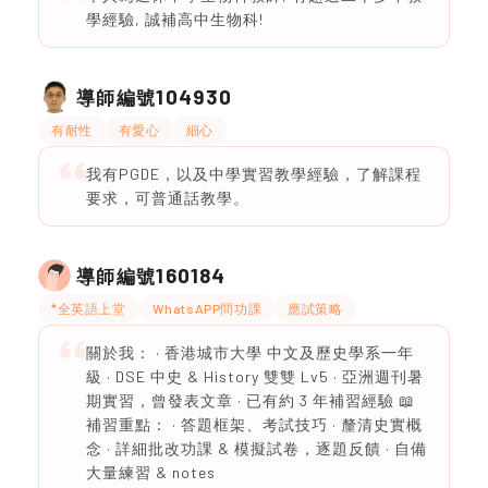
學經驗, 誠補高中生物科!
104930
導師編號
有耐性
有愛心
細心
我有PGDE，以及中學實習教學經驗，了解課程
要求，可普通話教學。
160184
導師編號
*全英語上堂
WhatsAPP問功課
應試策略
關於我： · 香港城市大學 中文及歷史學系一年
級 · DSE 中史 & History 雙雙 Lv5 · 亞洲週刊暑
期實習，曾發表文章 · 已有約 3 年補習經驗 📖
補習重點： · 答題框架、考試技巧 · 釐清史實概
念 · 詳細批改功課 & 模擬試卷，逐題反饋 · 自備
大量練習 & notes