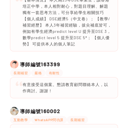
培正中學，本人相對耐心，對題目理解、解題
獨有一套思考方法，可分享給學生相關技巧
【個人成績】 DSE經濟5（中文卷）； 【教學/
補習經歷】 本人3年補習經驗，拔尖補底皆可，
例如有學生經濟predict level U 提升至DSE 3，
數學predict level 5 提升至DSE 5*； 【個人優
勢】 可提供本人的個人筆記
163399
導師編號
長期補習
嚴格
有耐性
有意接受這個案。懇請教育顧問聯絡本人，以
作商討。謝謝！
160002
導師編號
互動教學
WhatsAPP問功課
長期補習