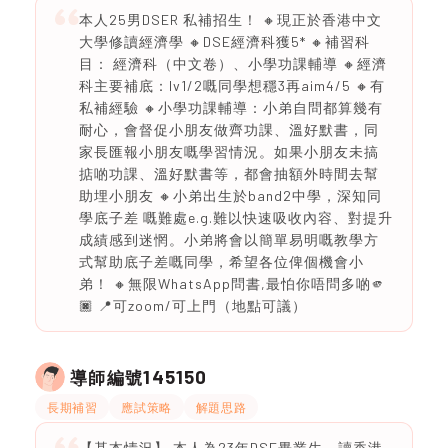
本人25男DSER 私補招生！ 🔸現正於香港中文
大學修讀經濟學 🔸DSE經濟科獲5* 🔸補習科
目： 經濟科（中文卷）、小學功課輔導 🔸經濟
科主要補底：lv1/2嘅同學想穩3再aim4/5 🔸有
私補經驗 🔸小學功課輔導：小弟自問都算幾有
耐心，會督促小朋友做齊功課、溫好默書，同
家長匯報小朋友嘅學習情況。如果小朋友未搞
掂啲功課、溫好默書等，都會抽額外時間去幫
助埋小朋友 🔸小弟出生於band2中學，深知同
學底子差 嘅難處e.g.難以快速吸收內容、對提升
成績感到迷惘。小弟將會以簡單易明嘅教學方
式幫助底子差嘅同學，希望各位俾個機會小
弟！ 🔸無限WhatsApp問書,最怕你唔問多啲🫵
🏿 📍可zoom/可上門（地點可議）
145150
導師編號
長期補習
應試策略
解題思路
【基本情況】 本人為23年DSE畢業生，讀香港