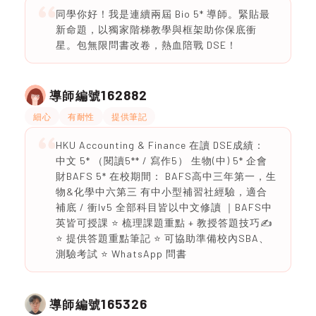
同學你好！我是連續兩屆 Bio 5* 導師。緊貼最
新命題，以獨家階梯教學與框架助你保底衝
星。包無限問書改卷，熱血陪戰 DSE！
162882
導師編號
細心
有耐性
提供筆記
HKU Accounting & Finance 在讀 DSE成績：
中文 5* （閱讀5** / 寫作5） 生物(中) 5* 企會
財BAFS 5* 在校期間： BAFS高中三年第一，生
物&化學中六第三 有中小型補習社經驗，適合
補底 / 衝lv5 全部科目皆以中文修讀 ｜BAFS中
英皆可授課 ⭐️ 梳理課題重點 + 教授答題技巧✍️
⭐️ 提供答題重點筆記 ⭐️ 可協助準備校內SBA、
測驗考試 ⭐️ WhatsApp 問書
165326
導師編號