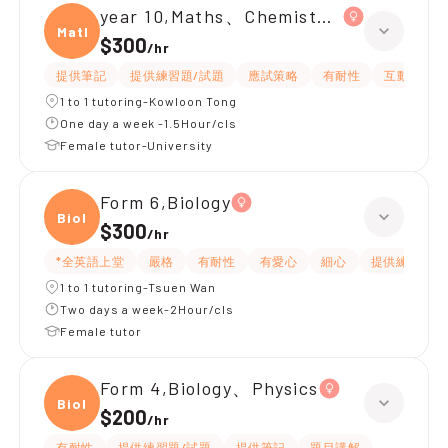
year 10,Maths、Chemistry、Biology
Maths
$300
/
hr
提供筆記
提供練習題/試題
應試策略
有耐性
互動教學
1 to 1 tutoring-Kowloon Tong
One day a week -1.5Hour/cls
Female tutor-University
Form 6,Biology
Biolo
$300
/
hr
*全英語上堂
嚴格
有耐性
有愛心
細心
提供練習題/
1 to 1 tutoring-Tsuen Wan
Two days a week-2Hour/cls
Female tutor
Form 4,Biology、Physics
Biolo
$200
/
hr
有耐性
提供練習題/試題
提供筆記
題目講解