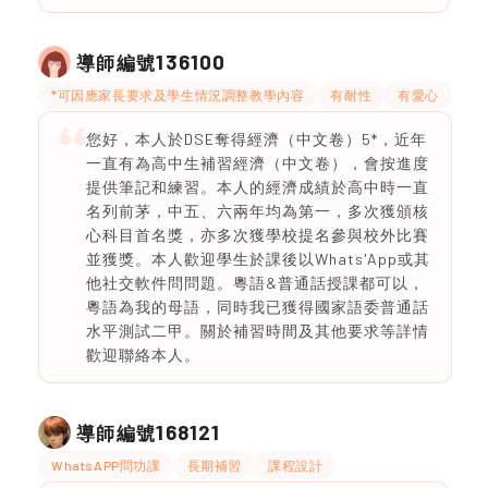
136100
導師編號
*可因應家長要求及學生情況調整教學內容
有耐性
有愛心
您好，本人於DSE奪得經濟（中文卷）5*，近年
一直有為高中生補習經濟（中文卷），會按進度
提供筆記和練習。本人的經濟成績於高中時一直
名列前茅，中五、六兩年均為第一，多次獲頒核
心科目首名獎，亦多次獲學校提名參與校外比賽
並獲獎。本人歡迎學生於課後以Whats'App或其
他社交軟件問問題。粵語&普通話授課都可以，
粵語為我的母語，同時我已獲得國家語委普通話
水平測試二甲。關於補習時間及其他要求等詳情
歡迎聯絡本人。
168121
導師編號
WhatsAPP問功課
長期補習
課程設計