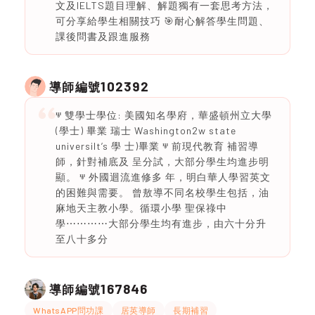
文及IELTS題目理解、解題獨有一套思考方法，
可分享給學生相關技巧 🎯耐心解答學生問題、
課後問書及跟進服務
102392
導師編號
ⱋ 雙學士學位: 美國知名學府，華盛頓州立大學
(學士) 畢業 瑞士 Washington2w state
universiIt’s 學 士)畢業 ⱋ 前現代教育 補習導
師，針對補底及 呈分試，大部分學生均進步明
顯。 ⱋ 外國迴流進修多 年，明白華人學習英文
的困難與需要。 曾敖導不同名校學生包括，油
麻地天主教小學。循環小學 聖保祿中
學⋯⋯⋯⋯大部分學生均有進步，由六十分升
至八十多分
167846
導師編號
WhatsAPP問功課
居英導師
長期補習