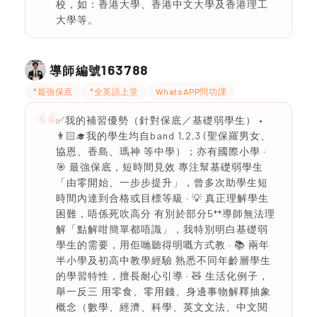
校，如：香港大學、香港中文大學及香港理工
大學等。
163788
導師編號
*最強保底
*全英語上堂
WhatsAPP問功課
✅我的補習優勢（針對保底／基礎弱學生） •
👨🏻‍🎓我的學生均自band 1,2,3 (聖保羅男女、
協恩、香島、瑪神 等中學）；亦有國際小學 ·
🎯 最強保底，短時間見效 專注幫基礎弱學生
「由零開始、一步步提升」，曾多次助學生短
時間內達到合格或目標等級 · 💡 真正理解學生
困難，唔係死吹高分 有別於部分5**導師無法理
解「點解咁簡單都唔識」，我特別明白基礎弱
學生的需要，用佢哋聽得明嘅方式教 · 📚 兩年
半小學及初高中教學經驗 熟悉不同年齡層學生
的學習特性，擅長耐心引導 · 🧸 生活化例子，
舉一反三 用零食、零用錢、身邊事物解釋抽象
概念（數學、經濟、科學、英文文法、中文閱