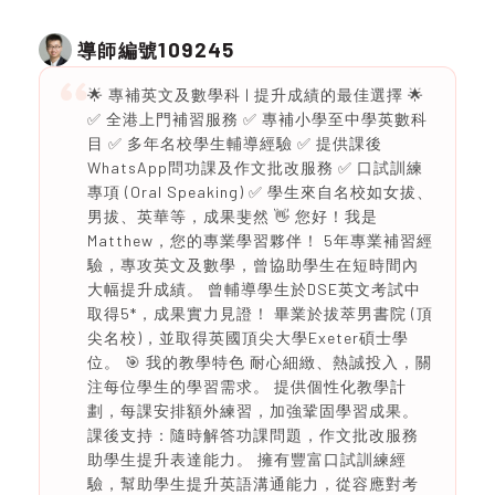
109245
導師編號
🌟 專補英文及數學科 | 提升成績的最佳選擇 🌟
✅ 全港上門補習服務 ✅ 專補小學至中學英數科
目 ✅ 多年名校學生輔導經驗 ✅ 提供課後
WhatsApp問功課及作文批改服務 ✅ 口試訓練
專項 (Oral Speaking) ✅ 學生來自名校如女拔、
男拔、英華等，成果斐然 👋 您好！我是
Matthew，您的專業學習夥伴！ 5年專業補習經
驗，專攻英文及數學，曾協助學生在短時間內
大幅提升成績。 曾輔導學生於DSE英文考試中
取得5*，成果實力見證！ 畢業於拔萃男書院 (頂
尖名校)，並取得英國頂尖大學Exeter碩士學
位。 🎯 我的教學特色 耐心細緻、熱誠投入，關
注每位學生的學習需求。 提供個性化教學計
劃，每課安排額外練習，加強鞏固學習成果。
課後支持：隨時解答功課問題，作文批改服務
助學生提升表達能力。 擁有豐富口試訓練經
驗，幫助學生提升英語溝通能力，從容應對考