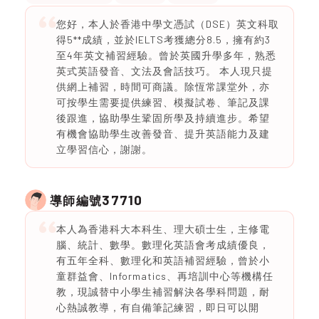
您好，本人於香港中學文憑試（DSE）英文科取
得5**成績，並於IELTS考獲總分8.5，擁有約3
至4年英文補習經驗。曾於英國升學多年，熟悉
英式英語發音、文法及會話技巧。 本人現只提
供網上補習，時間可商議。除恆常課堂外，亦
可按學生需要提供練習、模擬試卷、筆記及課
後跟進，協助學生鞏固所學及持續進步。希望
有機會協助學生改善發音、提升英語能力及建
立學習信心，謝謝。
37710
導師編號
本人為香港科大本科生、理大碩士生，主修電
腦、統計、數學。數理化英語會考成績優良，
有五年全科、數理化和英語補習經驗，曾於小
童群益會、Informatics、再培訓中心等機構任
教，現誠替中小學生補習解決各學科問題，耐
心熱誠教導，有自備筆記練習，即日可以開