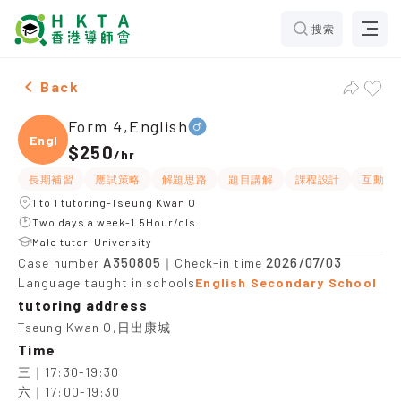
搜索
Male Form 4,English，Tseung Kwan O Tuition recomme
Back
Form 4,English
Engli
$250
/
hr
長期補習
應試策略
解題思路
題目講解
課程設計
互動教
1 to 1 tutoring-Tseung Kwan O
Two days a week-1.5Hour/cls
Male tutor-University
A350805
2026/07/03
Case number
｜Check-in time
Language taught in schools
English Secondary School
tutoring address
Tseung Kwan O,日出康城
Time
三｜17:30-19:30

六｜17:00-19:30