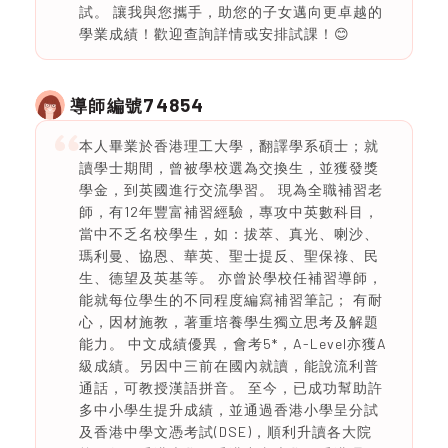
試。 讓我與您攜手，助您的子女邁向更卓越的
學業成績！歡迎查詢詳情或安排試課！😊
74854
導師編號
本人畢業於香港理工大學，翻譯學系碩士；就
讀學士期間，曾被學校選為交換生，並獲發獎
學金，到英國進行交流學習。 現為全職補習老
師，有12年豐富補習經驗，專攻中英數科目，
當中不乏名校學生，如：拔萃、真光、喇沙、
瑪利曼、協恩、華英、聖士提反、聖保祿、民
生、德望及英基等。 亦曾於學校任補習導師，
能就每位學生的不同程度編寫補習筆記； 有耐
心，因材施教，著重培養學生獨立思考及解題
能力。 中文成績優異，會考5*，A-Level亦獲A
級成績。另因中三前在國內就讀，能說流利普
通話，可教授漢語拼音。 至今，已成功幫助許
多中小學生提升成績，並通過香港小學呈分試
及香港中學文憑考試(DSE)，順利升讀各大院