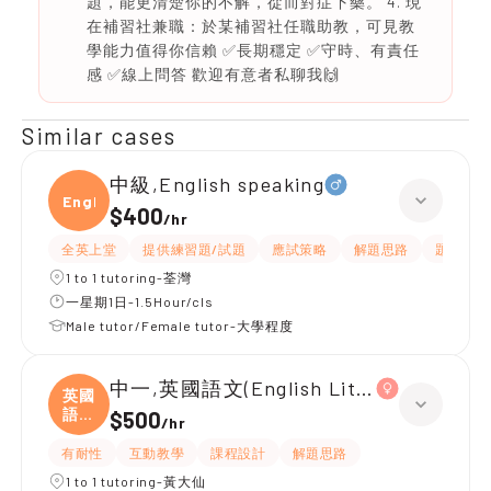
題，能更清楚你的不解，從而對症下藥。 4. 現
在補習社兼職：於某補習社任職助教，可見教
學能力值得你信賴 ✅長期穩定 ✅守時、有責任
感 ✅線上問答 歡迎有意者私聊我🙌
Similar cases
中級,English speaking
Engli
$400
/
hr
全英上堂
提供練習題/試題
應試策略
解題思路
題目講解
1 to 1 tutoring-荃灣
一星期1日-1.5Hour/cls
Male tutor/Female tutor-大學程度
中一,英國語文(English Literature)
英國
語文
$500
/
hr
(
有耐性
互動教學
課程設計
解題思路
1 to 1 tutoring-黃大仙