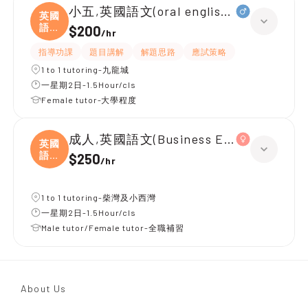
小五,英國語文(oral english 為主)
英國
語文
$200
/
hr
(
指導功課
題目講解
解題思路
應試策略
1 to 1 tutoring-九龍城
一星期2日-1.5Hour/cls
Female tutor-大學程度
成人,英國語文(Business English)
英國
語文
$250
/
hr
(
1 to 1 tutoring-柴灣及小西灣
一星期2日-1.5Hour/cls
Male tutor/Female tutor-全職補習
About Us