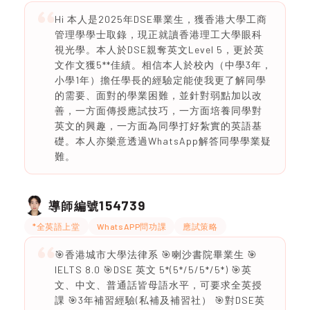
Hi 本人是2025年DSE畢業生，獲香港大學工商
管理學學士取錄，現正就讀香港理工大學眼科
視光學。本人於DSE親奪英文Level 5，更於英
文作文獲5**佳績。相信本人於校內（中學3年，
小學1年）擔任學長的經驗定能使我更了解同學
的需要、面對的學業困難，並針對弱點加以改
善，一方面傳授應試技巧，一方面培養同學對
英文的興趣，一方面為同學打好紮實的英語基
礎。本人亦樂意透過WhatsApp解答同學學業疑
難。
154739
導師編號
*全英語上堂
WhatsAPP問功課
應試策略
🎯香港城市大學法律系 🎯喇沙書院畢業生 🎯
IELTS 8.0 🎯DSE 英文 5*(5*/5/5*/5*) 🎯英
文、中文、普通話皆母語水平，可要求全英授
課 🎯3年補習經驗(私補及補習社） 🎯對DSE英