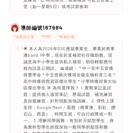
堂（如一星期5日）或考試前衝刺
167984
導師編號
*全英語上堂
*守時
*有責任感
🌟 本人為2026年DSE應屆畢業生，畢業於將軍
澳band 1中學，現在於某補習社任職助教。現
誠意為中小學生提供私人補習，助你輕鬆應付
校內試及公開試。 📖成績： * 中一至中五皆獲
得獎學金 * 中五曾兩次獲得全級生物科首三名 *
高中時獲得西貢區傑出學生 * 小學時獲得黃大仙
區傑出學生 🎯 為何選擇我？ 1. 實戰筆記及試
題：提供個人溫習筆記、歷屆試題、補充練習
及自擬練習，針對弱點加強訓練。 2. 彈性上課
安排：Google Meet / 面授（將軍澳、彩虹、鑽
石山、西貢），時間互就，可自行組隊或一對
一。 3. 理解同學困難：有別於天賦型學生，身
為實幹型學生的我深知一般同學的疑惑和難