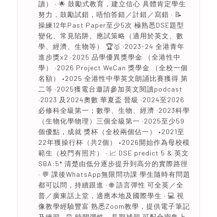
讀） · 🌟 鼓勵式教育，建立信心 具體肯定學生
努力，鼓勵試錯，唔怕答錯／計錯／寫錯 · 📝
操練12年Past Paper至少5次 極熟悉DSE題型
變化、常見陷阱、應試策略（適用於英文、數
學、經濟、生物等） 🏆🥇 ·2023-24 全港青年
進步獎x2 ·2025 品學優異獎學金 （全港性中
學） ·2026 Project WeCan 獎學金 （全校一個
名額） •2025 全港性中學英文朗誦比賽獲得 第
二等 ·2025獲電台邀請參加英文閱讀podcast
·2023 及2024奧數 華夏盃 晉級 ·2024至2026
必修科全級第一；數學、生物、經濟 ·2023科學
（生物化學物理）三個全級第一 ·2025至少59
個優點，成就 獎杯（全校兩個佔一） •2021至
22年獲操行杯（共2個） •2026開始作為母校模
範生（校門有照片） · 📈 DSE predict 5 & 英文
SBA:5* 清楚由低分逐步提升到高分的實際路徑
· 💬 課後WhatsApp無限問功課 學生隨時有問題
都可以問，持續跟進 · 🌐 語言彈性 可全英／全
普／廣東話上堂，適應本地及國際學生 · 💻 視
像教學經驗豐富 熟悉Zoom教學，提供電子筆記
及練習 · ⏰ 時間彈性，長期補習 可配合密集上