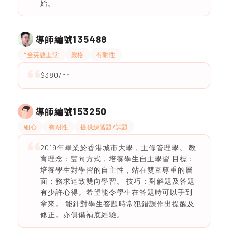
始。
135488
導師編號
*全英語上堂
嚴格
有耐性
$380/hr
153250
導師編號
細心
有耐性
提供練習題/試題
2019年畢業於香港城市大學，主修管理學。 教
育理念：雙向方式，培養學生自主學習 目標：
培養學生對學習的自主性，站在雙互尊重的層
面；務求達致雙向學習。 技巧：對解題及答題
有少許心得。希望能令學生在答題時可以手到
拿來。 能針對學生答題時常犯錯誤作出提醒及
修正。亦俱備補底經驗。