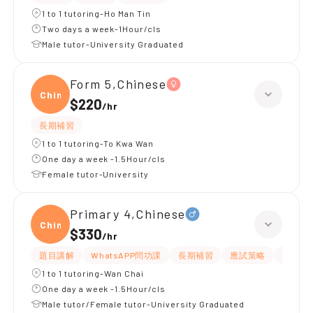
1 to 1 tutoring-Ho Man Tin
Two days a week-1Hour/cls
Male tutor-University Graduated
Form 5,Chinese
Chine
$220
/
hr
長期補習
1 to 1 tutoring-To Kwa Wan
One day a week -1.5Hour/cls
Female tutor-University
Primary 4,Chinese
Chine
$330
/
hr
題目講解
WhatsAPP問功課
長期補習
應試策略
解題思
1 to 1 tutoring-Wan Chai
One day a week -1.5Hour/cls
Male tutor/Female tutor-University Graduated