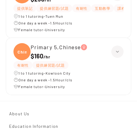
提供筆記
提供練習題/試題
有耐性
互動教學
課程設計
1 to 1 tutoring-Tuen Mun
One day a week -1.5Hour/cls
Female tutor-University
Primary 5,Chinese
Chine
$160
/
hr
有耐性
提供練習題/試題
1 to 1 tutoring-Kowloon City
One day a week -1.5Hour/cls
Female tutor-University
About Us
Education Information