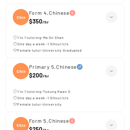
Form 4,Chinese
Chine
$350
/
hr
1 to 1 tutoring-Ma On Shan
One day a week -1.5Hour/cls
Female tutor-University Graduated
Primary 5,Chinese
Chine
$200
/
hr
1 to 1 tutoring-Tseung Kwan O
One day a week -1.5Hour/cls
Female tutor-University
Form 5,Chinese
Chine
$250
/
hr