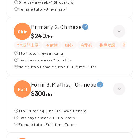
One day a week -1.5Hour/cls
Female tutor-University
Primary 2,Chinese
Chine
$240
/
hr
*全英語上堂
有耐性
細心
有愛心
指導功課
互動教學
1 to 1 tutoring-Sai Kung
Two days a week-2Hour/cls
Male tutor/Female tutor-Full-time Tutor
Form 3,Maths、Chinese
Maths
$300
/
hr
1 to 1 tutoring-Sha Tin Town Centre
Two days a week-1.5Hour/cls
Female tutor-Full-time Tutor