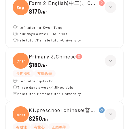
Form 2,English(中二)、Chinese(中二)、
Engli
$170
/
hr
1 to 1 tutoring-Kwun Tong
Four days a week-1Hour/cls
Male tutor/Female tutor-University
Primary 3,Chinese
Chine
$180
/
hr
長期補習
互動教學
1 to 1 tutoring-Tai Po
Three days a week-1.5Hour/cls
Male tutor/Female tutor-University
K1,preschool chinese(普通話)
presc
$250
/
hr
有耐性
有愛心
互動教學