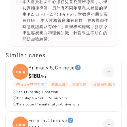
本人曾於社區中心擔任兒童托管班導師，小學
功課輔導導師，另外有不同年級私人補習的學
生(K2,K3,P1,P2,P3,P4,P5)，對教導小朋友富
有經驗， 本人性格善良和有耐性，在教導學生
時態度認真及有耐性，教學模式輕鬆，務求令
學生容易明白和理解知識，針對學生不明白的
問題加強練習。
Similar cases
Primary 5,Chinese
Chine
$180
/
hr
WhatsAPP問功課
解題思路
應試策略
提供練習題/試題
1 to 1 tutoring-Chai Wan
One day a week -1.5Hour/cls
Male tutor/Female tutor-University
Form 5,Chinese
Chine