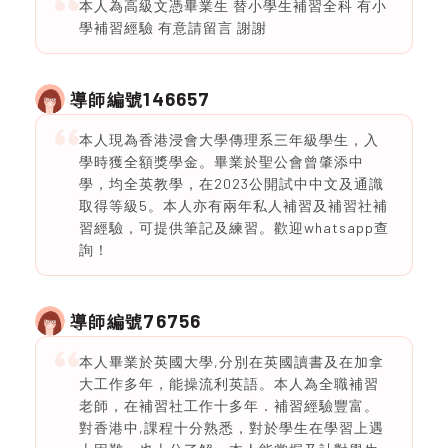
本人為高級文憑畢業生 替小學生補習全科 有小
學補習經驗 有意請留言 謝謝
146657
導師編號
本人現為香港浸會大學傳理系三年級學生，入
學時獲全額獎學金。畢業於聖公會曾肇添中
學，均全英教學，在2023公開試中中文及通識
取得等級5。本人亦有兩年私人補習及補習社補
習經驗，可提供筆記及練習。歡迎whatsapp查
詢！
76756
導師編號
本人畢業於英國大學,分別在英國讀書及在加拿
大工作多年，能操流利英語。本人為全職補習
老師，在補習社工作十多年．補習經驗豐富。
對香港中,課程十分熟悉，對於學生在學習上遇