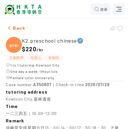
搜索
Male K2,preschool chinese，Kowloon City Tuition rec
Back
K2,preschool chinese
presc
$220
/
hr
互動教學
有愛心
有耐性
1 to 1 tutoring-Kowloon City
One day a week -1Hour/cls
Female tutor-University
A350807
2026/07/29
Case number
｜Check-in time
tutoring address
Kowloon City,嘉林邊道
Time
一二三四五｜10:00-12:00
Remark
頭兩堂安排星期六日13：00-14：00/17：30-18：30，之後