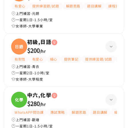
有愛心
提供練習題/試題
解題思路
題目講解
課程設計
上門補習-元朗
一星期1日-1.5小時/堂
女導師-大學畢業
初級,日語
日語
$200
/
hr
有耐性
有愛心
細心
提供筆記
提供練習題/試題
課程
上門補習-青衣
一星期2日-1小時/堂
女導師-大學程度
中六,化學
化學
$280
/
hr
WhatsAPP問功課
應試策略
解題思路
題目講解
細心
上門補習-觀塘
一星期1日-1.5小時/堂