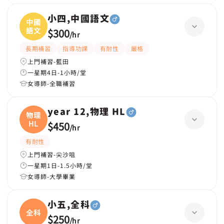
小四,中國語文
中國
語文
$300
/
hr
長期補習
指導功課
有耐性
嚴格
上門補習-藍田
一星期4日-1小時/堂
女導師-全職補習
year 12,物理 HL
物理
HL
$450
/
hr
有耐性
上門補習-尖沙咀
一星期1日-1.5小時/堂
女導師-大學畢業
小五,全科
全科
$250
/
hr