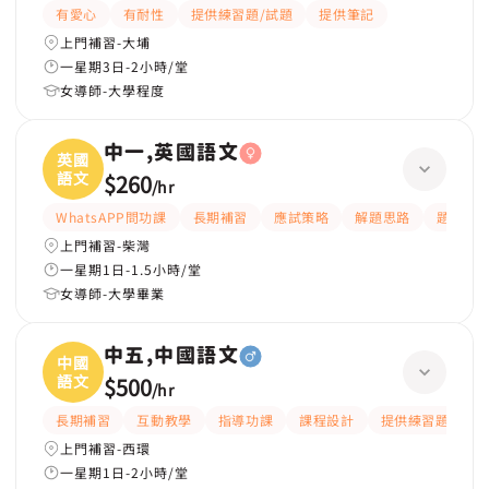
有愛心
有耐性
提供練習題/試題
提供筆記
上門補習-大埔
一星期3日-2小時/堂
女導師-大學程度
中一,英國語文
英國
語文
$260
/
hr
WhatsAPP問功課
長期補習
應試策略
解題思路
題目講
上門補習-柴灣
一星期1日-1.5小時/堂
女導師-大學畢業
中五,中國語文
中國
語文
$500
/
hr
長期補習
互動教學
指導功課
課程設計
提供練習題/試題
上門補習-西環
一星期1日-2小時/堂