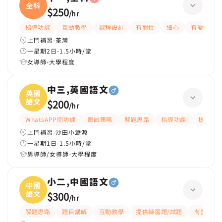
全科
$250
/
hr
指導功課
互動教學
課程設計
有耐性
細心
有愛心
上門補習-荃灣
一星期2日-1.5小時/堂
女導師-大學程度
中三,英國語文
英國
語文
$200
/
hr
WhatsAPP問功課
應試策略
解題思路
指導功課
提供練習
上門補習-沙田小瀝源
一星期1日-1.5小時/堂
男導師/女導師-大學程度
小二,中國語文
中國
語文
$300
/
hr
解題思路
題目講解
互動教學
提供練習題/試題
有愛心