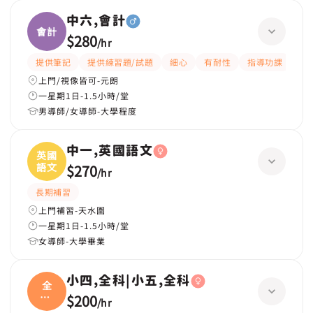
中六,會計
會計
$280
/
hr
提供筆記
提供練習題/試題
細心
有耐性
指導功課
解
上門/視像皆可-元朗
一星期1日-1.5小時/堂
男導師/女導師-大學程度
中一,英國語文
英國
語文
$270
/
hr
長期補習
上門補習-天水圍
一星期1日-1.5小時/堂
女導師-大學畢業
小四,全科|小五,全科
全
科|
$200
/
hr
小五