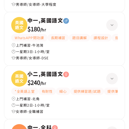
男導師/女導師-大學程度
中一,英國語文
英國
語文
$180
/
hr
WhatsAPP問功課
長期補習
題目講解
課程設計
指導功
上門補習-牛池灣
一星期3日-1小時/堂
男導師/女導師-DSE
小二,英國語文
英國
語文
$240
/
hr
*全英語上堂
有耐性
細心
提供練習題/試題
提供筆記
上門補習-北角
一星期2日-1小時/堂
女導師-全職補習
中一,全科