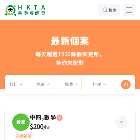
搜索
最新個案
每天超過1000條個案更新，
等你來配對
科目
地區
學費
排序
中四,數學
數學
$200
/
hr
長期補習