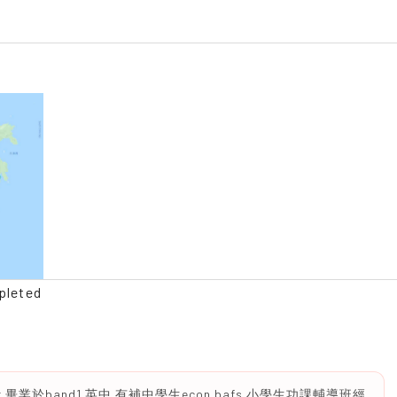
pleted
 畢業於band1 英中 有補中學生econ bafs 小學生功課輔導班經