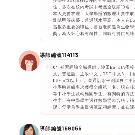
授學生DSE課程以外的生物知識。本人
佳，多次在校內考試中考獲全級頭10名，
本人更曾在理工大學舉辦的數理比賽中取得
測試甲等殊榮，普通話水平高。本人在DS
當很多重要的職位，曾被老師選為生物學
獎，為人細心和有耐性。同時可提供免練
114113
導師編號
6年補習經驗全職導師，沙田Band1A
文、普通話。主攻中文，DSE 中文5、中
DSE 5或以上）。普通話水平測試獲二
小學時連續多次獲得全級第一名。現在/
等中小學生及幼稚園學生。有獨特的方法
生字。有中學學生過往數學從未合格，補了3
課，每堂為學生提供筆記和練習，並在課
159055
導師編號