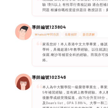
驗 1對5以上 有性罪行查核記錄 適合想補
問題 根據你嘅程度提供題目 教授語言：
123804
導師編號
WhatsAPP問功課
長期補習
題目講解
家長您好！本人香港中文大學畢業，修讀
學科，具備超過5年教學經驗。以往就讀沙
保羅,喇沙等補習全科的經驗。而我亦可
絡。
102346
導師編號
本人為中大醫學院一級榮譽畢業生，畢業於
5年補習經驗，並有網上教學經驗。本人
後數學成績突飛猛進，由75分升至98
及Dean‘s list，GPA 3.88/4