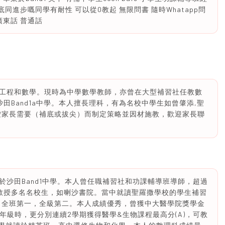
底同進步嘅同學有耐性 可以從0教起 無限問書 隨時Whatapp問
廣東話 普通話
工程和數學。現時為中學數學教師，亦曾在大型補習社任教數
田Band1a中學。本人擅長理科，有為名校中學生如曾肇添,聖
按家長需要（補底或拔尖）而制定策略並因材施教，歡迎家長聯
沙田Band1中學。本人曾任職補習社和功課輔導班導師，超過
教授多名名校生，如喇沙書院。當中就讀聖羅撒學校的學生補習
分，全班第一，全級第二。本人成績優秀，曾獲中大醫學院獎學金
。大學一和二年級時，更分別連續2學期獲得醫學&生物課程最高分(A)，可教