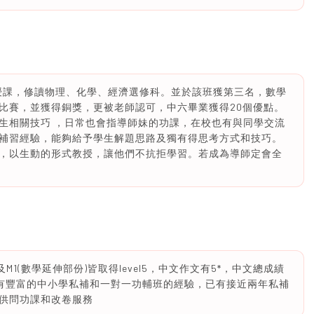
英授課，修讀物理、化學、經濟選修科。並於該班獲第三名，數學
學比賽，並獲得銅獎，更被老師認可，中六畢業獲得20個優點。
生相關技巧 ，日常也會指導師妹的功課，在校也有與同學交流
補習經驗，能夠給予學生解題思路及獨有得思考方式和技巧。
，以生動的形式教授，讓他們不抗拒學習。若成為導師定會全
1(數學延伸部份)皆取得level5，中文作文有5*，中文總成績
l5，擁有豐富的中小學私補和一對一功輔班的經驗，已有接近兩年私補
供問功課和改卷服務