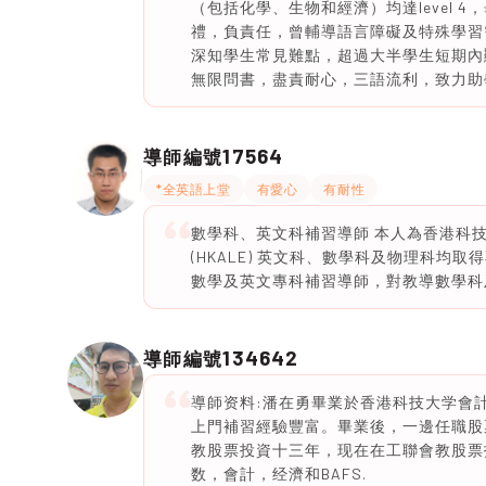
（包括化學、生物和經濟）均達level 
禮，負責任，曾輔導語言障礙及特殊學習
深知學生常見難點，超過大半學生短期內顯
無限問書，盡責耐心，三語流利，致力助
17564
導師編號
*全英語上堂
有愛心
有耐性
數學科、英文科補習導師 本人為香港科技大
(HKALE) 英文科、數學科及物理科
數學及英文專科補習導師，對教導數學科
134642
導師編號
導師资料:潘在勇畢業於香港科技大学會
上門補習經驗豐富。畢業後，一邊任職股票
教股票投資十三年，现在在工聯會教股票
数，會計，经濟和BAFS.