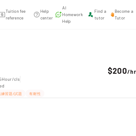
AI
Tuition fee
Help
Find a
Become a
Homework
reference
center
tutor
Tutor
Help
commendation
$200
/
h
5Hour/cls
ted
供練習題/試題
有耐性