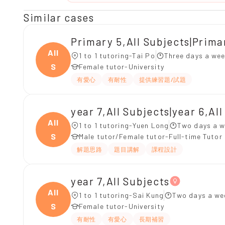
Similar cases
Primary 5,All Subjects|Prima
All
1 to 1 tutoring-Tai Po
Three days a we
S
Female tutor-University
有愛心
有耐性
提供練習題/試題
year 7,All Subjects|year 6,Al
All
1 to 1 tutoring-Yuen Long
Two days a w
S
Male tutor/Female tutor-Full-time Tutor
解題思路
題目講解
課程設計
year 7,All Subjects
All
1 to 1 tutoring-Sai Kung
Two days a we
S
Female tutor-University
有耐性
有愛心
長期補習