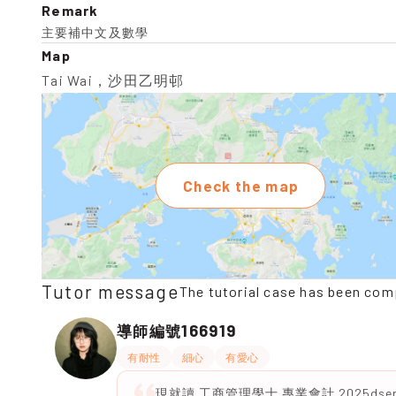
Remark
主要補中文及數學
Map
Tai Wai，沙田乙明邨
Check the map
Tutor message
The tutorial case has been com
166919
導師編號
有耐性
細心
有愛心
現就讀 工商管理學士 專業會計 2025dser