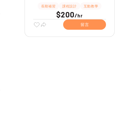
長期補習
課程設計
互動教學
$200
/
hr
留言