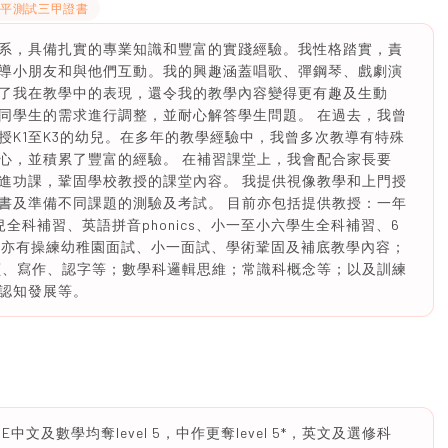
水平測試三甲證書
系，具備扎實的專業知識和豐富的實踐經驗。我性格踏實，責
導小朋友和與他們互動。我的興趣涵蓋唱歌、彈鋼琴、戲劇演
了我在教學中的表現，還令我的教學內容變得更有趣及生動
同學生的需求進行調整，並耐心解答學生問題。 在過去，我曾
授K1至K3的幼兒。在多年的教學經驗中，我曾多次教導有特殊
心，並積累了豐富的經驗。 在補習課堂上，我會配合家長要
進功課，鞏固學校教授的課堂內容。 我提供視像教學和上門授
書及準備不同課題的測驗及考試。 目前亦包括提供教授：一年
兒全科補習、英語拼音phonics、小一至小六學生全科補習、6
；當中亦有操練幼稚園面試、小一面試、學術鞏固及補底教學內容；
讀、寫作、認字等；數學科邏輯思維；常識科概念等；以及訓練
認知發展等。
及數學均奪level 5，中作更奪level 5*，英文及選修科