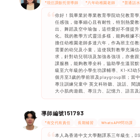
*現仼課餘托管導師
*六年幼稚園老師
*普通話
你好！我畢業於專業教育學院幼兒教育學
任感強，做事細心且有耐性，特別熱愛教
出、舞蹈及空中瑜伽，這些愛好不僅提升
化。我的教學方式靈活多樣，能夠根據不
擔任幼稚園老師多達六年，作為班主任教
需要的幼兒及小童，這使我對教學充滿信
求，針對幼兒弱項及加強各強項，亦會跟
課服務，能夠教導全科，協助學生溫習默
級至六年級的小學生功課輔導、K1-K3幼
個月至3歲的學前班及playgroup班
專注訓練兒童中 英文科聆聽、說話、閱
大小肌肉遊戲、專注力、記憶力、語言及
151793
導師編號
*有交代有責任
長期補習
WhatsAPP問功課
本人為香港中文大學翻譯系三年級生，DSE中文