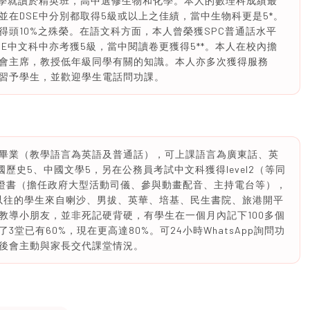
中學就讀於精英班，高中選修生物和化學。本人的數理科成績最
並在DSE中分別都取得5級或以上之佳績，當中生物科更是5*。
頭10%之殊榮。在語文科方面，本人曾榮獲SPC普通話水平
E中文科中亦考獲5級，當中閱讀卷更獲得5**。本人在校內擔
會主席，教授低年級同學有關的知識。本人亦多次獲得服務
習予學生，並歡迎學生電話問功課。
學校畢業（教學語言為英語及普通話），可上課語言為廣東話、英
國歷史5、中國文學5，另在公務員考試中文科獲得level2（等同
甲證書（擔任政府大型活動司儀、參與動畫配音、主持電台等），
以往的學生來自喇沙、男拔、英華、培基、民生書院、旅港開平
教導小朋友，並非死記硬背硬，有學生在一個月內記下100多個
堂已有60%，現在更高達80%。可24小時WhatsApp詢問功
後會主動與家長交代課堂情況。