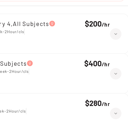
$200
ry 4,All Subjects
/
hr
ek-2Hour/cls
$400
l Subjects
/
hr
eek-2Hour/cls
$280
/
hr
ek-2Hour/cls