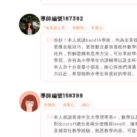
167392
導師編號
*全英語上堂
有耐性
有愛心
你好！本人就讀band1A學校，均為全
更獲全級頭15。更曾數次參加過校外數
此外，對解題獨有思考方法，可分享給學
學習。亦有為小學學生功課輔導以及全科
本人亦十分喜愛小朋友，耐心與他們溝通
力以赴，希望能夠令學生有更好的學習。
158399
導師編號
有耐性
有愛心
細心
本人就讀香港中文大學理學系⭐️，數學以及M
對比cutoff總分差兩分便獲得leve
及補習社教學經驗，熟悉教學內容。可提