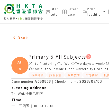
Star
Latest
Video
tutor
case
Teaching
Female Primary 5,All Subjects，Tai Wai Tuition re
Back
Primary 5,All Subjects
All
1 to 1 tutoring-Tai Wai
Two days a week-1.
S
Male tutor/Female tutor-University Gradua
長期補習
課程設計
互動教學
指導功課
提
A350838
2026/07/03
Case number
｜Check-in time
tutoring address
Tai Wai,沙田乙明邨
Time
一二三四五｜10:00-12:00