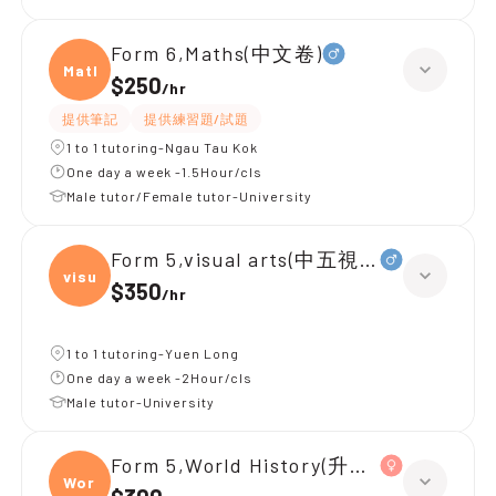
Form 6,Maths(中文卷)
Maths
$250
/
hr
提供筆記
提供練習題/試題
1 to 1 tutoring-Ngau Tau Kok
One day a week -1.5Hour/cls
Male tutor/Female tutor-University
Form 5,visual arts(中五視覺藝術)
visua
$350
/
hr
1 to 1 tutoring-Yuen Long
One day a week -2Hour/cls
Male tutor-University
Form 5,World History(升中五)
World