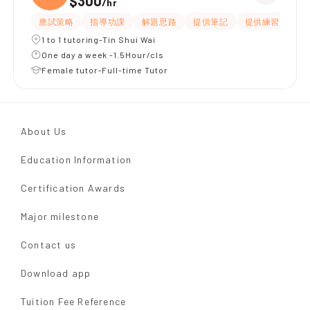
$300
/
hr
應試策略
指導功課
解題思路
提供筆記
提供練習題/試題
1 to 1 tutoring-Tin Shui Wai
One day a week -1.5Hour/cls
Female tutor-Full-time Tutor
About Us
Education Information
Certification Awards
Major milestone
Contact us
Download app
Tuition Fee Reference