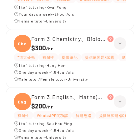
1 to 1 tutoring-Kwai Fong
Four days a week-2Hour/cls
Female tutor-University
Form 3,Chemistry、Biology、Physics
Chemi
$300
/
hr
*港大優先
有耐性
提供筆記
提供練習題/試題
應試策略
1 to 1 tutoring-Hung Hom
One day a week -1.5Hour/cls
Male tutor/Female tutor-University
Form 3,English、Maths(英文卷)
Engli
$200
/
hr
有耐性
WhatsAPP問功課
解題思路
提供練習題/試題
1 to 1 tutoring-Sau Mau Ping
One day a week -1.5Hour/cls
Female tutor-University