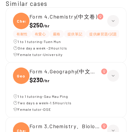
Similar cases
Form 4,Chemistry(中文卷)
Chemi
$250
/
hr
有耐性
有愛心
嚴格
提供筆記
提供練習題/試題
指導
1 to 1 tutoring-Tuen Mun
One day a week -2Hour/cls
Female tutor-University
Form 4,Geography(中文卷)、Chemistr
Geogr
$230
/
hr
1 to 1 tutoring-Sau Mau Ping
Two days a week-1.5Hour/cls
Female tutor-DSE
Form 3,Chemistry、Biology、Physics
Chemi