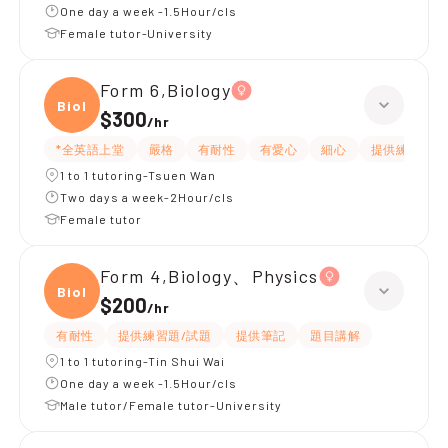
One day a week -1.5Hour/cls
Female tutor-University
Form 6,Biology
Biolo
$300
/
hr
*全英語上堂
嚴格
有耐性
有愛心
細心
提供練習題/
1 to 1 tutoring-Tsuen Wan
Two days a week-2Hour/cls
Female tutor
Form 4,Biology、Physics
Biolo
$200
/
hr
有耐性
提供練習題/試題
提供筆記
題目講解
1 to 1 tutoring-Tin Shui Wai
One day a week -1.5Hour/cls
Male tutor/Female tutor-University