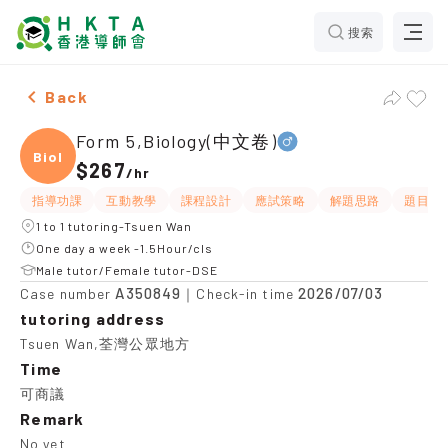
搜索
Male Form 5,Biology(中文卷)，Tsuen Wan Tuition reco
Back
Form 5,Biology(中文卷)
Biolo
$267
/
hr
指導功課
互動教學
課程設計
應試策略
解題思路
題目講
1 to 1 tutoring-Tsuen Wan
One day a week -1.5Hour/cls
Male tutor/Female tutor-DSE
A350849
2026/07/03
Case number
｜Check-in time
tutoring address
Tsuen Wan,荃灣公眾地方
Time
可商議
Remark
No yet