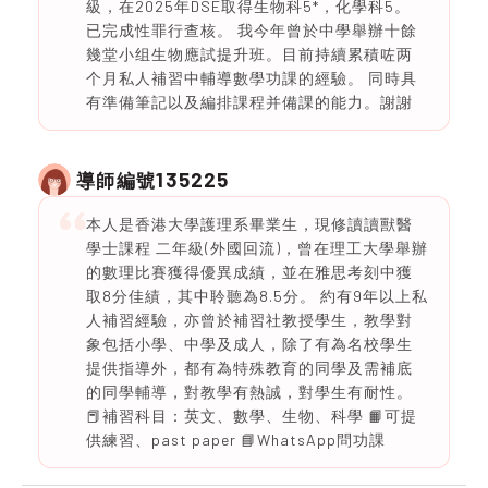
級，在2025年DSE取得生物科5*，化學科5。
已完成性罪行查核。 我今年曾於中學舉辦十餘
幾堂小组生物應試提升班。目前持續累積咗两
个月私人補習中輔導數學功課的經驗。 同時具
有準備筆記以及編排課程并備課的能力。謝謝
135225
導師編號
本人是香港大學護理系畢業生，現修讀讀獸醫
學士課程 二年級(外國回流)，曾在理工大學舉辦
的數理比賽獲得優異成績，並在雅思考刻中獲
取8分佳績，其中聆聽為8.5分。 約有9年以上私
人補習經驗，亦曾於補習社教授學生，教學對
象包括小學、中學及成人，除了有為名校學生
提供指導外，都有為特殊教育的同學及需補底
的同學輔導，對教學有熱誠，對學生有耐性。
📕補習科目：英文、數學、生物、科學 📙可提
供練習、past paper 📘WhatsApp問功課