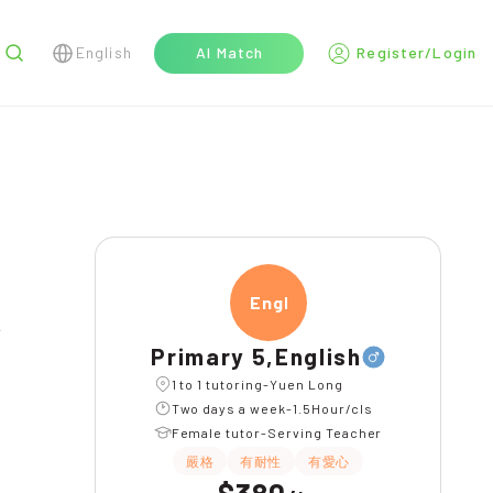
English
AI Match
Register/Login
r
Engli
Primary 5,English
1 to 1 tutoring-Yuen Long
Two days a week-1.5Hour/cls
Female tutor-Serving Teacher
嚴格
有耐性
有愛心