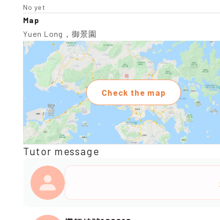
No yet
Map
Yuen Long，御景園
Check the map
Tutor message