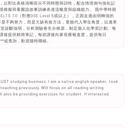
，以對比表格清晰區分不同時態與詞性，配合情境例句強化記
境模擬與看圖說故事訓練表達流暢度與組織能力。 我中學時期
S 7.0（對應DSE Level 5或以上），正因走過由弱轉強的
不是不夠努力，而是欠缺有效方法，更能代入學生角度，以過來
首堂診斷強弱，分析測驗卷失分根源，制定個人化學習計劃。每
課後提供精簡筆記，每節課後向家長匯報進度，提供每日
***或查詢，歡迎隨時聯絡。
HKUST studying business. I am a native english speaker, took
eaching previously. Will focus on all reading writing
ll also be providing exercises for student. If interested