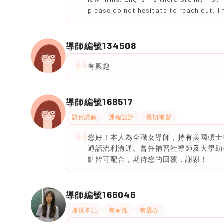
please do not hesitate to reach out. T
134508
導師編號
有興趣
168517
導師編號
題目講解
課程設計
長期補習
您好！本人為全職女導師，持有美國碩士學
通話流利溝通。曾任補習社導師及大學助
點皆可配合，期待您的回覆，謝謝！
166046
導師編號
提供筆記
有耐性
有愛心