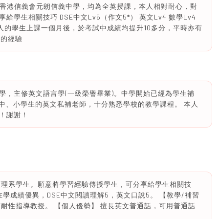
督教香港信義會元朗信義中學，均為全英授課，本人相對耐心，對
生相關技巧 DSE中文Lv5（作文5*） 英文Lv4 數學Lv4
3 。本人的學生上課一個月後，於考試中成績均提升10多分，平時亦有
生的經驗
學，主修英文語言學(一級榮譽畢業)。中學開始已經為學生補
名中、小學生的英文私補老師，十分熟悉學校的教學課程。 本人
！謝謝！
護理系學生。願意將學習經驗傳授學生，可分享給學生相關技
學成績優異，DSE中文閱讀理解5，英文口說5。 【教學/補習
耐性指導教授。 【個人優勢】 擅長英文普通話，可用普通話
。