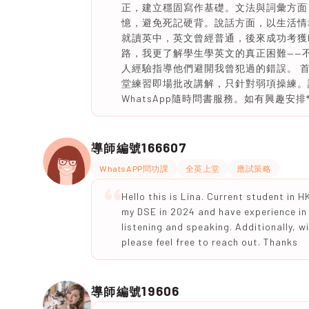
正，建立穩固寫作基礎。文法與詞彙方面
憶，避免死記硬背。說話方面，以生活情
就讀英中，英文曾經普通，後來成功考獲IELT
路，我更了解學生學英文的真正困難——
人經驗指導他們避開我曾犯過的錯誤。 
堂練習即場批改講解，只針對弱項操練。
WhatsApp隨時問書服務。如有興趣安排
166607
導師編號
WhatsAPP問功課
全英上堂
應試策略
Hello this is Lina. Current student in 
my DSE in 2024 and have experience in t
listening and speaking. Additionally, wi
please feel free to reach out. Thanks
19606
導師編號