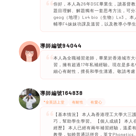
你好，本人為26年DSE畢業生，讀基
題目理解、解題獨有一套思考方法，可分享給學
geog（地理）Lv4 bio（生物）Lv
輔導F4妹妹功課及溫習，以及教導小學
94044
導師編號
本人為全職補習老師，畢業於香港城市大
習，擁有超過17年私補經驗。現在是多
細心有耐性，擅長和學生溝通。敬請考慮
164838
導師編號
*全英語上堂
有耐性
有愛心
【基本情況】 本人為香港理工大學大三
巧，幫助學生學習。 【個人成績】 本人在
經歷】 本人已經有兩年補習經驗，溫柔有
教學，知曉普通話拼音，英文Phonetics