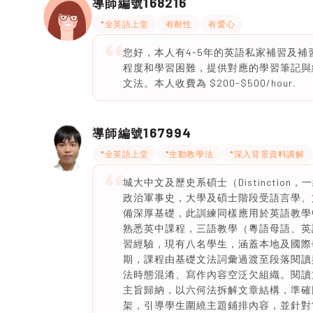
168216
導師編號
*全英語上堂
有耐性
有愛心
您好，本人有4-5年的英語私家補習及
程度和學習困難，提供對應的學習筆記與
文法。本人收費為 $200-$500/hour.
167994
導師編號
*全英語上堂
*生動教學法
*深入背景資料講解
城大中文及歷史系碩士（Distincti
政治軍事史，大學及碩士階段受語言學、
備深厚基礎，此訓練同樣應用於英語教學中
熟悉英中課程，三語教學（粵語母語、英語I
習經驗，現有八名學生，涵蓋本地及國際
期，課程由基礎文法詞彙過渡至段落閱讀
法時態混淆、寫作內容空泛欠組織。閱讀
主旨歸納，以六何法拆解文章結構，準確
架，引導學生圍繞主題鋪排內容，並針對常犯文法錯