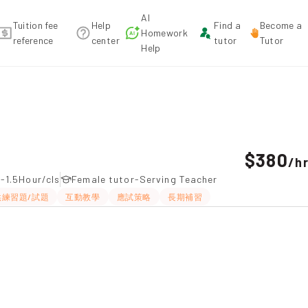
AI
Tuition fee
Help
Find a
Become a
Homework
reference
center
tutor
Tutor
Help
endation
$380
/
h
-1.5Hour/cls
Female tutor-Serving Teacher
供練習題/試題
互動教學
應試策略
長期補習