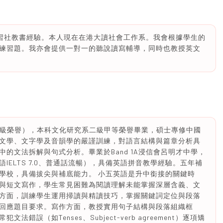
補習社教書經驗。本人現在在港大讀社會工作系。我會根據學生的
練習題。我亦會提供一對一的聽說讀寫輔導，同時也教授英文
on，一級榮譽），本科文化研究系二級甲等榮譽畢業，碩士專修中國
文學、文字學及音韻學的嚴謹訓練，對語言結構與篇章分析具
的文法拆解與句式分析。畢業於Band 1A浸信會呂明才中學，
ELTS 7.0、普通話流暢），具備英語拼音教學經驗。五年補
學校，具備拔尖與補底能力。 小五英語是升中銜接的關鍵時
與短文寫作，學生常見困難為閱讀理解未能掌握深層含義、文
方面，訓練學生運用掃讀與精讀技巧，掌握關鍵詞定位與段落
回應題目要求。寫作方面，教授實用句子結構與段落組織框
誤（如Tenses、Subject-verb agreement）逐項矯