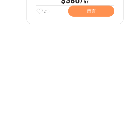
$380
/
hr
留言