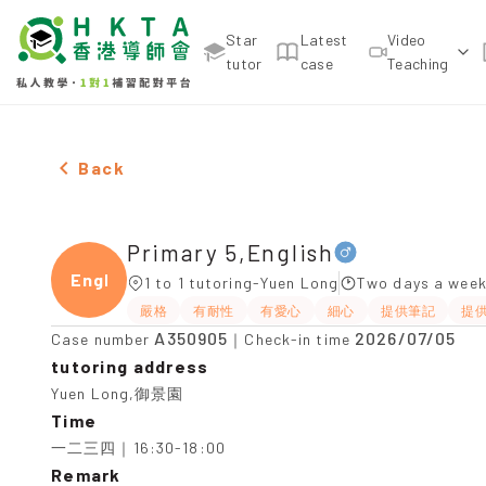
Star
Latest
Video
tutor
case
Teaching
Male Primary 5,English，Yuen Long Tuition recomm
Back
Primary 5,English
Engli
1 to 1 tutoring-Yuen Long
Two days a week
嚴格
有耐性
有愛心
細心
提供筆記
提
A350905
2026/07/05
Case number
｜Check-in time
tutoring address
Yuen Long,御景園
Time
一二三四｜16:30-18:00
Remark