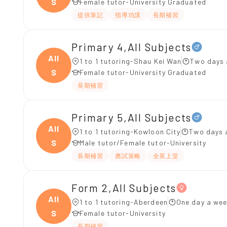
S
Female tutor-University Graduated
提供筆記
指導功課
長期補習
Primary 4,All Subjects
All
1 to 1 tutoring-Shau Kei Wan
Two days 
S
Female tutor-University Graduated
長期補習
Primary 5,All Subjects
All
1 to 1 tutoring-Kowloon City
Two days 
S
Male tutor/Female tutor-University
長期補習
應試策略
全英上堂
Form 2,All Subjects
All
1 to 1 tutoring-Aberdeen
One day a wee
S
Female tutor-University
長期補習