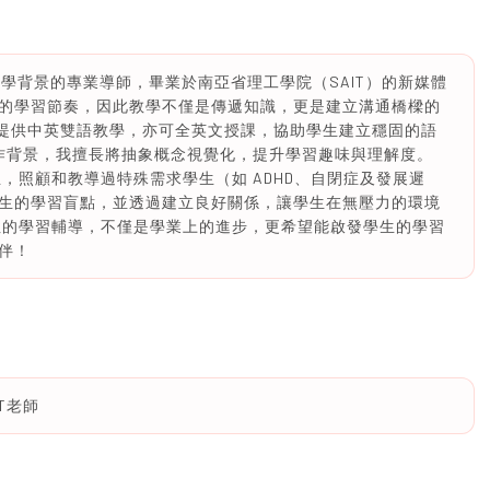
留學背景的專業導師，畢業於南亞省理工學院（SAIT）的新媒體
的學習節奏，因此教學不僅是傳遞知識，更是建立溝通橋樑的
 提供中英雙語教學，亦可全英文授課，協助學生建立穩固的語
創作背景，我擅長將抽象概念視覺化，提升學習趣味與理解度。
，照顧和教導過特殊需求學生（如 ADHD、自閉症及發展遲
生的學習盲點，並透過建立良好關係，讓學生在無壓力的環境
性的學習輔導，不僅是學業上的進步，更希望能啟發學生的學習
伴！
T老師