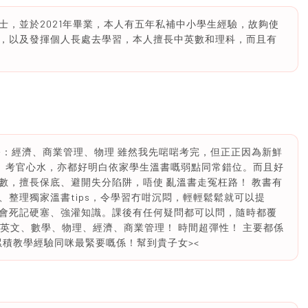
士，並於2021年畢業，本人有五年私補中小學生經驗，故夠使
，以及發揮個人長處去學習，本人擅長中英數和理科，而且有
中選修：經濟、商業管理、物理 雖然我先啱啱考完，但正正因為新鮮
勢、考官心水，亦都好明白依家學生溫書嘅弱點同常錯位。而且好
數，擅長保底、避開失分陷阱，唔使 亂溫書走冤枉路！ 教書有
整理獨家溫書tips，令學習冇咁沉悶，輕輕鬆鬆就可以提
會死記硬塞、強灌知識。課後有任何疑問都可以問，隨時都覆
/初中嘅英文、數學、物理、經濟、商業管理！ 時間超彈性！ 主要都係
、累積教學經驗同咪最緊要嘅係！幫到貴子女><