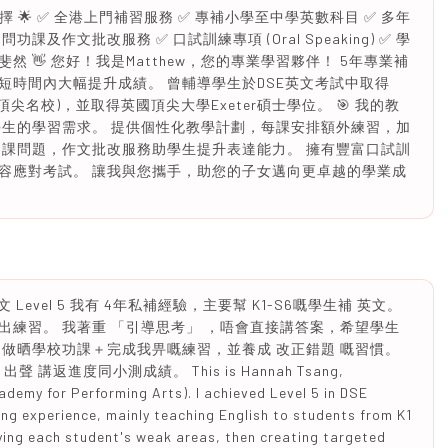
擇 🌟 ✅ 全港上門補習服務 ✅ 專補小學至中學英數科目 ✅ 多年
功課及作文批改服務 ✅ 口試訓練專項 (Oral Speaking) ✅ 學
 👋 您好！我是Matthew，您的專業學習夥伴！ 5年專業補
短時間內大幅提升成績。 曾輔導學生於DSE英文考試中取得
頂尖名校)，並取得英國頂尖大學Exeter碩士學位。 🎯 我的教
學生的學習需求。 提供個性化教學計劃，每課安排額外練習，加
功課問題，作文批改服務助學生提升表達能力。 擁有豐富口試訓
容應對考試。 讓我與您攜手，助您的子女邁向更卓越的學業成
英文 Level 5 我有 4年私補經驗，主要幫 K1-S6嘅學生補 英文。
練習。 我著重 「引導思考」 ，唔會直接講答案，希望學生
做晒學校功課＋完成我畀嘅練習，並養成 改正錯題 嘅習慣。
 講返進度同小測成績。 This is Hannah Tsang,
my for Performing Arts). I achieved Level 5 in DSE
ring experience, mainly teaching English to students from K1
ying each student's weak areas, then creating targeted