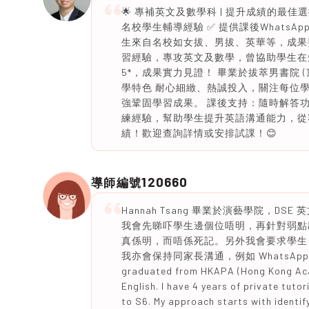
🌟 專補英文及數學科 | 提升成績的最佳選
名校學生輔導經驗 ✅ 提供課後WhatsApp問
生來自名校如女拔、男拔、英華等，成果斐然
習經驗，專攻英文及數學，曾協助學生在
5*，成果實力見證！ 畢業於拔萃男書院 (
學特色 耐心細緻、熱誠投入，關注每位
強鞏固學習成果。 課後支持：隨時解答
練經驗，幫助學生提升英語溝通能力，從
績！歡迎查詢詳情或安排試課！😊
120660
導師編號
Hannah Tsang 畢業於演藝學院，DSE 
我會先睇吓學生邊個位唔明，再針對弱點出
真係明，而唔係死記。另外我會要求學生 
我亦會保持同家長溝通，例如 WhatsApp 出聲
graduated from HKAPA (Hong Kong Acade
English. I have 4 years of private tuto
to S6. My approach starts with identif