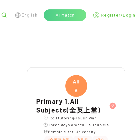
English
AI Match
Register/Login
r
All
S
l
Primary 1,All
Subjects(全英上堂)
1 to 1 tutoring-Tsuen Wan
Three days a week-1.5Hour/cls
Female tutor-University
*全英語上堂
有耐性
細心