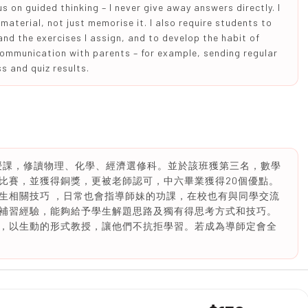
s on guided thinking – I never give away answers directly. I
aterial, not just memorise it. I also require students to
d the exercises I assign, and to develop the habit of
communication with parents – for example, sending regular
 and quiz results.
英授課，修讀物理、化學、經濟選修科。並於該班獲第三名，數學
學比賽，並獲得銅獎，更被老師認可，中六畢業獲得20個優點。
生相關技巧 ，日常也會指導師妹的功課，在校也有與同學交流
補習經驗，能夠給予學生解題思路及獨有得思考方式和技巧。
，以生動的形式教授，讓他們不抗拒學習。若成為導師定會全