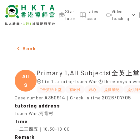
Star
Latest
Video
tutor
case
Teaching
Female Primary 1,All Subjects(全英上堂)，Tsuen Wan
Back
Primary 1,All Subjects(全英上堂
All
1 to 1 tutoring-Tsuen Wan
Three days a we
S
*全英語上堂
有耐性
細心
提供筆記
提供練
A350914
2026/07/05
Case number
｜Check-in time
tutoring address
Tsuen Wan,河背村
Time
一二三四五｜16:30-18:00
Remark