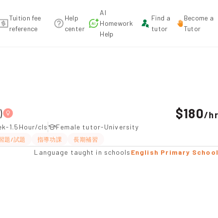
AI
Tuition fee
Help
Find a
Become a
Homework
reference
center
tutor
Tutor
Help
 Tuition recommendation
$180
)
/
h
ek-1.5Hour/cls
Female tutor-University
習題/試題
指導功課
長期補習
Language taught in schools
English Primary Schoo