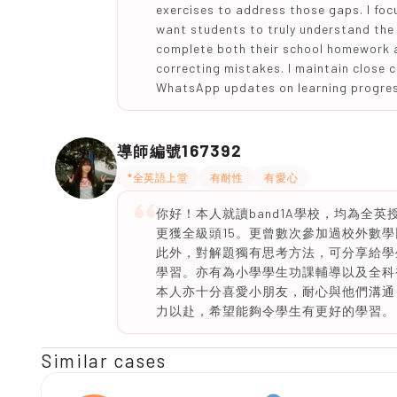
exercises to address those gaps. I focu
want students to truly understand the m
complete both their school homework an
correcting mistakes. I maintain close 
WhatsApp updates on learning progress
167392
導師編號
*全英語上堂
有耐性
有愛心
你好！本人就讀band1A學校，均為全
更獲全級頭15。更曾數次參加過校外數
此外，對解題獨有思考方法，可分享給學
學習。亦有為小學學生功課輔導以及全科
本人亦十分喜愛小朋友，耐心與他們溝通
力以赴，希望能夠令學生有更好的學習。
Similar cases