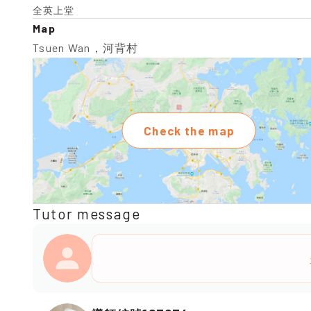
全英上堂
Map
Tsuen Wan，河背村
Check the map
Tutor message