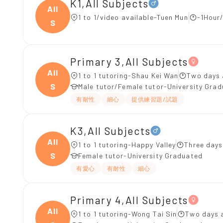
K1,All Subjects
All
1 to 1/video available-Tuen Mun
-1Hour/
S
Primary 3,All Subjects
All
1 to 1 tutoring-Shau Kei Wan
Two days 
S
Male tutor/Female tutor-University Gra
有耐性
細心
提供練習題/試題
K3,All Subjects
All
1 to 1 tutoring-Happy Valley
Three days
S
Female tutor-University Graduated
有愛心
有耐性
細心
Primary 4,All Subjects
All
1 to 1 tutoring-Wong Tai Sin
Two days 