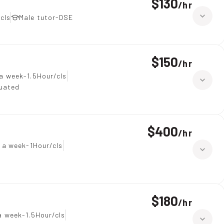
$130
/
hr
cls
Male tutor-DSE
$150
/
hr
a week-1.5Hour/cls
duated
$400
/
hr
 a week-1Hour/cls
$180
/
hr
a week-1.5Hour/cls