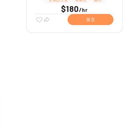
$180
/
hr
留言