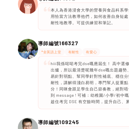
本人為香港浸會大學的營養與食品科系學
用恰當方法教導他們，如何改善自身短處
耐性地教導。可提供練習和筆記。
166327
導師編號
*全英語上堂
有耐性
有愛心
hiii我係啱啱考完dse嘅應屆生！ 高
出爐，所以最清楚呢幾年dse嘅出題趨
易針對弱點、幫同學針對性補底、穩住分
耐性，講解得淺白易明，專門幫人捉重點、
分！同咪會跟足學生自己節奏教，絕對唔
到 message ! 可補：幼稚園/小學
趁住考完 DSE 有空餘時間，提升自己
109245
導師編號