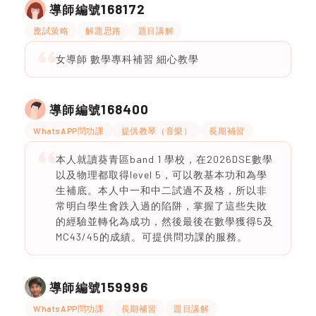
168172
導師編號
應試策略
解題思路
題目講解
女導師 數學專科補習 細心教學
168400
導師編號
WhatsAPP問功課
提供教琴（音樂）
長期補習
本人就讀葵青區band 1 學校，在2026DSE數學
以及物理都取得level 5，可以教基本功和為學
生補底。本人中一和中二試過不及格，所以非
常明白學生會跌入過的陷阱，掌握了這些失敗
的經驗並轉化為成功，然後最後在數學獲得5及
MC43/45的成績。可提供問功課的服務。
159996
導師編號
WhatsAPP問功課
長期補習
題目講解