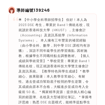
139246
導師編號
🌟 【中小學全科導師招學生】 你好！本人為
2023 DSE 考生，畢業於 Band 1 傳統名校，現
就讀於香港科技大學（HKUST），主修會計
（Accounting）及資訊系統學（Information
Systems）。 本人擁有三年豐富的補習經驗
（由小學全科、數學，到中學 DSE 課程均有涉
獵），深諳不同年級學生的學習痛點, 因材施
教，根據學生不同嘅特點去調整教材。 【個人
成績與學術背景】 * 學校背景：畢業於 Band 1
傳統名校，現正就讀香港科技大學雙主修會計
及資訊系統。 【教學特色與學生成績】 * 教學
細心、效果顯著：本人教學非常細心、有耐
性。過去曾成功幫助底子較弱的學生逆襲，令
其成績由原本不合格，大幅進步並成功考入全
級前 50 名。 * 獨家精準資源：提供個人精心編
寫的錯題簿、名校及大型補習社筆記。 * 掌握考
評思維：熟悉 DSE 出題模式，能精準提點學生