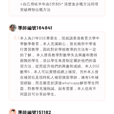
⭐️自己用咗半年由3升到5* 清楚進步嘅方法同埋
突破樽頸位嘅方法
164841
導師編號
本人為21年DSE畢業生，現就讀香港教育大學中
學數學教育，本人充滿耐心，曾在兩所中學進
行實習教學，因此對於學校教導的方法有一定
的了解 。本人擅長教導對數學失去興趣和覺得
困難的學生，並以學生角度制定屬於他們的溫
習方法，從而提升他們的興趣和成績。本人DSE
數學5，本人可以實體或網上補習。另外本人曾
在補習社及現時私人補習擔當導師，擁有5年補
習經驗，而且樂意於課後whatsapp解答學生問
題，對教學充滿熱誠。如有需要，本人也有不
同題目可分享給學生。
151182
導師編號