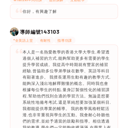
你好，有興趣了解
143103
導師編號
*全英語上堂
有耐性
指導功課
本人是一名熱愛教學的香港大學大學生,希望透
過個人補習的方式,能夠幫助更多有需要的學生
提升學習成績。我從高中時期就有豐富的補習
經驗,曾協助多位學弟學妹在數學、英語等科目
有顯著進步。 我擅長運用生動有趣的教學方式,
能夠深入淺出地解釋難懂的概念。同時我也會
根據每位學生的特點,量身訂製個性化的補習課
程,幫助他們找到合適的學習方法。無論是想要
系統性地備考考試,還是單純想要加強某個科目,
我都能提供專業的輔導。 我的教學風格輕鬆活
潑,也非常重視與學生的互動。我會耐心聆聽他
們的需求,並給予適當的鼓勵和指導。相信透過
我的教導,學生們一定能夠收穫滿滿,在學業上有