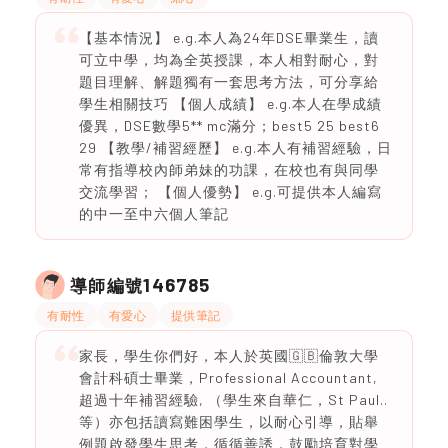
【基本情況】 e.g.本人為24年DSE畢業生，讀
可立中學，均為全英授課，本人相對耐心，對
題目理解、解題獨有一套思考方法，可分享給
學生相關技巧 【個人成績】 e.g.本人在學成績
優異，DSE數學5** mc滿分；best5 25 best6
29 【教學/補習經歷】 e.g.本人有補習經驗，日
常有指導校內師弟妹的功課，在校也有與同學
交流學習； 【個人優勢】 e.g.可提供本人編寫
的中一至中六個人筆記
146785
導師編號
有耐性
有愛心
提供筆記
家長，學生你們好，本人於英國🇬🇧倫敦大學
會計科碩士畢業，Professional Accountant,
超過十年補習經驗, （學生來自華仁，St Paul..
等）亦包括讀寫難困學生，以耐心引導，貼舉
例題啟發學生思考，循循善誘，鼓勵培育對學