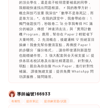
的頂尖學生，還是底子較弱需要補底的同學，
我都能快速找出問題根源。 ⚡ 我的教學方針：
概念與技巧並重 我深信*「數學不是靠死記，而
是靠方法」*。在我的課堂中，我會帶給你： 1.
獨門做題技巧，秒殺卷二 🚀 分享我奪得 MC 滿
分的秘訣，傳授「神速消去法」與「實用計數
機 Program」應用，幫你在 Paper 2 輕鬆省下
大量時間。 2. 先清概念，後建邏輯 💡 拒絕盲目
操練！我會先幫你釐清盲點，再傳授 Paper 1
的步驟分「攞分格式」，讓你即使遇到新題型
也能穩健作答。 3. 強大配套與全天候支援 📈 提
供各區名校試卷及出版社精選題目。 針對個人
弱點：親自為你自擬 Mock Paper，進行針對性
補漏。 課後無縫支援：提供免費 WhatsApp 問
功課服務，隨問隨答。
166933
導師編號
有耐性
提供筆記
提供練習題/試題