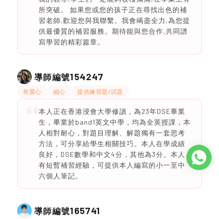
所突破。 如果您或您的孩子正在尋找出色的補
習老師,歡迎您與我聯繫。我會竭盡全力,為您提
供最優質的補習服務。期待能與您合作,共同譜
寫學習的精彩篇章。
154247
導師編號
有愛心
細心
提供練習題/試題
本人正在香港浸會大學修讀，為23年DSE畢業
生，畢業於band1英文中學，均為全英授課，本
人相對耐心，對題目理解、解題獨有一套思考
方法，可分享給學生相關技巧。本人在學成績
良好，DSE數學和中文4分，其他為3分。本人
有短暫補習經驗，可提供本人編寫的小一至中
六個人筆記。
165741
導師編號