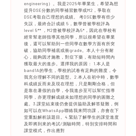
engineering）。我是2025年畢業生，希望為想
提升DSE分數的同學補習數學或M2，爭取在
DSE考取自己理想的成績。 考DSE數學有些少
失誤，最終合計成績 5，數學曾被學校評為
level 5** ，M2曾被學校評為5*，因此在學校有
經常幫老師指導其他同學，所以很希望在畢業
後，還可以幫助到一些同學在數學方面有所突
破，協助同學補底或衝grade。本人十分有耐
心，能夠因才施教，對症下藥，有助短時間內
獲取最大的進步。選擇我的原因： 1.本人是
band1A的學生，學校的試卷有足夠的難度，令
我充分理解不同的題型。2.本人在初中時，數學
科成績反而未及現在理想，只是剛剛合格，但
是靠在暑假的自學，令我進步至可以幫忙指導
同學，亦更理解成績未如理想的同學的困難之
處。3.課堂結束後仍會提供協助及解答疑難，例
如可以在WhatsApp聯絡我来問功課，亦會在下
堂重點解析該題目。4.緊貼了解學生的課堂進度
及即將到來的考試/測驗時間，特別安排時間和
課堂模式，作出應對