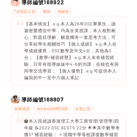
168922
導師編號
*全英語上堂
嚴格
有耐性
【基本情況】 e.g.本人為26年DSE畢業生，讀
迦密愛禮信中學，均為全英授課，本人相對耐
心，對題目理解、解題獨有一套思考方法，可
分享給學生相關技巧 【個人成績】 e.g.本人在
學成績優異，DSE數學及中文4分，其他為3
分； 【教學/補習經歷】 e.g.本人未有補習經
驗，日常有指導妹妹中4-6的功課，在校也有與
同學交流學習； 【個人優勢】 e.g.可提供本人
編寫的中一至中六個人筆記
168807
導師編號
長期補習
WhatsAPP問功課
全英上堂
🏫本人現就讀香港理工大學工商管理(管理學)四
年級 📝2022 DSE BEST5 22分 🌟🌟其中數學考
獲5* 補習經驗： 🔅現職中學母校課後數學補習