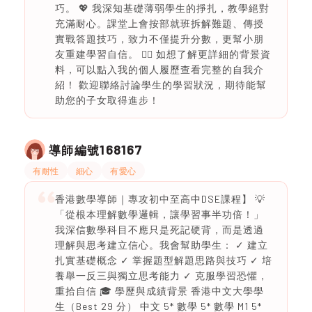
巧。 💖 我深知基礎薄弱學生的掙扎，教學絕對
充滿耐心。課堂上會按部就班拆解難題、傳授
實戰答題技巧，致力不僅提升分數，更幫小朋
友重建學習自信。 👉🏻 如想了解更詳細的背景資
料，可以點入我的個人履歷查看完整的自我介
紹！ 歡迎聯絡討論學生的學習狀況，期待能幫
助您的子女取得進步！
168167
導師編號
有耐性
細心
有愛心
香港數學導師｜專攻初中至高中DSE課程】 💡
「從根本理解數學邏輯，讓學習事半功倍！」
我深信數學科目不應只是死記硬背，而是透過
理解與思考建立信心。我會幫助學生： ✓ 建立
扎實基礎概念 ✓ 掌握題型解題思路與技巧 ✓ 培
養舉一反三與獨立思考能力 ✓ 克服學習恐懼，
重拾自信 🎓 學歷與成績背景 香港中文大學學
生（Best 29 分） 中文 5* 數學 5* 數學 M1 5*