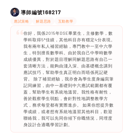
168217
導師編號
應試策略
解題思路
互動教學
你好，我係2015年DSE畢業生，主修數學，數
學科取得5*佳績，其他科目亦有穩定4分表現。
我有兩年私人補習經驗，專門教中一至中六學
生，特別擅長數學科。由於我自己中學時數學
成績優異，對於題目理解同解題思路有自己一
套清晰方法，能夠由淺入深、由基礎概念講到
應試技巧，幫助學生真正明白而唔係死記硬
背。 除了補習經驗，我亦會為學生度身編寫筆
記同練習，由中一基礎到中六應試範圍都有覆
蓋，幫助學生有系統地溫習。我性格有耐性，
善於觀察學生弱點，會針對性地調整教學方
式，務求每堂都有實際進步。 如果你想提升數
學成績，或者想有系統地溫習其他科目，歡迎
聯絡我，我可以先同你傾下你嘅情況，同埋度
身設計合適嘅學習計劃。