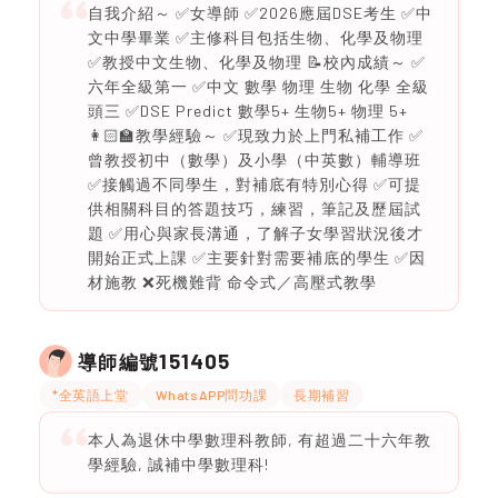
自我介紹～ ✅女導師 ✅2026應屆DSE考生 ✅中
文中學畢業 ✅主修科目包括生物、化學及物理
✅教授中文生物、化學及物理 📝校內成績～ ✅
六年全級第一 ✅中文 數學 物理 生物 化學 全級
頭三 ✅DSE Predict 數學5+ 生物5+ 物理 5+
👩🏻‍🏫教學經驗～ ✅現致力於上門私補工作 ✅
曾教授初中（數學）及小學（中英數）輔導班
✅接觸過不同學生，對補底有特別心得 ✅可提
供相關科目的答題技巧，練習，筆記及歷屆試
題 ✅用心與家長溝通，了解子女學習狀況後才
開始正式上課 ✅主要針對需要補底的學生 ✅因
材施教 ❌死機難背 命令式／高壓式教學
151405
導師編號
*全英語上堂
WhatsAPP問功課
長期補習
本人為退休中學數理科教師, 有超過二十六年教
學經驗, 誠補中學數理科!