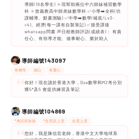
導師(19名學生) 🔅現幫助兩位中六師妹補習數學
科 🔅曾義教高中師弟妹數學科 ✅小學➡️全科(功
課輔導、默書測驗) ✅中學➡️數學(補底/Lv3-
>4)、經濟(每一課有自製筆記) ✅接受課後
whatsapp問書 💭日校教師評語(成績表)： 有責
任心、有領導才能、做事耐心、樂於助人
143097
導師編號
有耐性
細心
有愛心
你好！現在讀於香港大學，Dse數學和M2考分別
獲5*及5 會提供練習及筆記
104869
導師編號
*考試前加操
*全英語上堂
全英上堂
您好，我是陳信宏老師，香港中文大學地球系