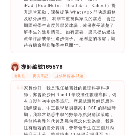
iPad（GoodNotes、GeoGebra、Kahoot）提
升課堂互動，課後提供 WhatsApp 問功課服務
及額外練習。 我非常重視與家長的溝通，會定
期匯報學生進度與學習建議，確保家長清楚了
解學生的進步情況。 如有需要，樂意提供過往
教學評語或學生進步例子。 感謝您的考慮，期
待有機會與您和學生見面***。
165576
導師編號
有耐性
提供筆記
提供練習題/試題
家長你好！我是現任補習社的數理科專科導
師，亦曾於沙田 Band 1 學校擔任數理導師，備
有自製的初中數學筆記、歷屆試題與解題思路
訓練練習。中三數學是銜接高中 DSE 的關鍵時
期，我非常熟悉中學的數學考點與應試策略，
善於將複雜的代數及幾何概念化繁為簡。我過
往有顯著的提分實績，曾帶領學生在三個月內
提升三十分，將成績由 30 分穩定提升至 70