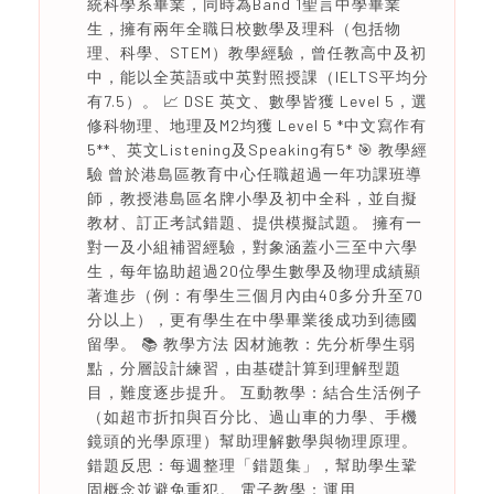
統科學系畢業，同時為Band 1聖言中學畢業
生，擁有兩年全職日校數學及理科（包括物
理、科學、STEM）教學經驗，曾任教高中及初
中，能以全英語或中英對照授課（IELTS平均分
有7.5）。 📈 DSE 英文、數學皆獲 Level 5，選
修科物理、地理及M2均獲 Level 5 *中文寫作有
5**、英文Listening及Speaking有5* 🎯 教學經
驗 曾於港島區教育中心任職超過一年功課班導
師，教授港島區名牌小學及初中全科，並自擬
教材、訂正考試錯題、提供模擬試題。 擁有一
對一及小組補習經驗，對象涵蓋小三至中六學
生，每年協助超過20位學生數學及物理成績顯
著進步（例：有學生三個月內由40多分升至70
分以上），更有學生在中學畢業後成功到德國
留學。 📚 教學方法 因材施教：先分析學生弱
點，分層設計練習，由基礎計算到理解型題
目，難度逐步提升。 互動教學：結合生活例子
（如超市折扣與百分比、過山車的力學、手機
鏡頭的光學原理）幫助理解數學與物理原理。
錯題反思：每週整理「錯題集」，幫助學生鞏
固概念並避免重犯。 電子教學：運用