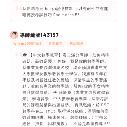
我啱啱考完Dse 仍記憶猶新 可以有耐性並有趣
咁傳授考試技巧 Dse maths 5*
143157
導師編號
WhatsAPP問功課
長期補習
應試策略
🎓 【中大數學教育】卷二滿分導師｜助你精準
破題、高效逆襲！ 你好！我是你的數學導師。
我畢業於長沙灣傳統名校，現正修讀香港中文
大學數學及數學教育學士學位。我擁有 3 年在
學校及補習社任教的經驗，深諳學生的學習痛
點，並結合專業的教學法，幫你/你的子女精準
提升數學成績。 🌟 關於我（專業實力與教學背
景） 學術背景：中大數學教育專業，深諳考評
局的課程架構與出題趨勢。 實戰戰績：於 DSE
數學科卷二（MC）取得滿分成績，深明如何高
效避開陷阱、極速奪分。 教學經驗：3 年補習
經驗，擅長「因材施教」，不論是希望穩奪 5**