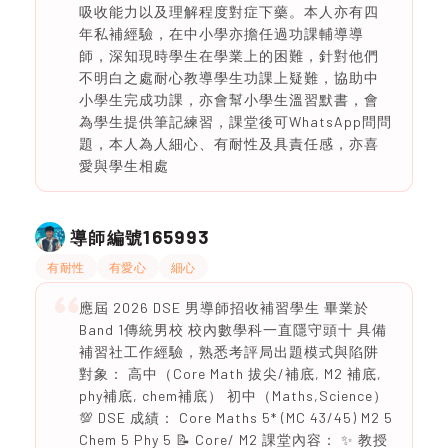
吸收能力以及理解程度對症下藥。本人亦有四
年私補經驗，在中小學亦擔任過功課輔導導
師，深知現時學生在學業上的困難，針對他們
不明白之處耐心教導學生功課上疑難，協助中
小學生完成功課，亦會幫小學生溫習默書，會
為學生提供筆記練習，課堂後可WhatsApp問問
題，本人為人細心、有耐性及具責任感，亦喜
愛與學生相處
165993
導師編號
有耐性
有愛心
細心
應屆 2026 DSE 男導師招收補習學生 畢業於
Band 1傳統男校 校內數學科一直隱守頭十 具備
補習社工作經驗，熟悉考評局出題模式與陷阱
對象： 高中（Core Math 拔尖/補底, M2 補底,
phy補底, chem補底） 初中（Maths,Science）
💯 DSE 成績： Core Maths 5* (MC 43/45) M2 5
Chem 5 Phy 5 📝 Core/ M2 課堂內容： ✨ 教授