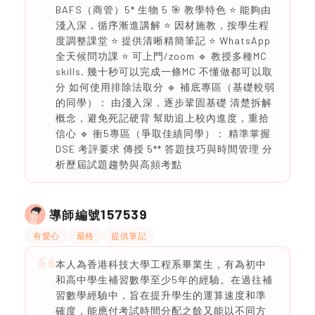
BAFS（商管）5* 生物 5 🎯 教學特色 ⭐️ 能夠由
淺入深，循序漸進講解 ⭐️ 因材施教，按學生程
度調整課堂 ⭐️ 提供清晰精簡筆記 ⭐️ WhatsApp
全天候問功課 ⭐️ 可上門/zoom 🔹 教授多種MC
skills, 幾十秒可以完成一條MC 不懂做都可以取
分 如何使用排除法取分 🔹 補底專區（基礎較弱
的同學）： 由淺入深，逐步鞏固基礎 清楚拆解
概念，避免死記硬背 幫助追上校內進度，重拾
信心 🔹 衝5專區（爭取佳績同學）： 精準掌握
DSE 考評要求 傳授 5** 答題技巧與時間管理 分
析歷屆試題趨勢與高頻考點
157539
導師編號
有愛心
嚴格
提供筆記
本人為香港科技大學工程系畢業生，有為初中
和高中學生補習數學至少5年的經驗。在過往補
習數學經驗中，旨在提升學生的運算速度和準
確度，能應付考試時間分配之餘又能以不同方