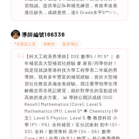
習熱誠。提供筆記📝和補充練習，有效率改善
過往缺失，成績斐然，達A Grade水平5**✨✨。
166336
導師編號
*全英語上堂
有耐性
提供筆記
【科大工程系男導師】DSE 數學5 / M1 5* ｜ 多
年補習及大型補習社經驗 📘 家長/同學你好！
我是現就讀香港科技大學工程學系二年級的男
導師。我有多年豐富的補習經驗，曾於大型補
習社任教並具備改卷經驗。我注重帶領學生理
解概念而非死記硬背，能針對學生的盲點提供
高效的進步方案。 📊 導師公開試成績 (DSE
Result) Mathematics (Core): Level 5
Mathematics (M1): Level 5* 🌟 Chemistry (中
文): Level 5 Physics: Level 5 📚 教授科目 小
學 (P1 - P6): 全科補習 / 呈分試衝刺 初中 (S1 -
S3): 全科 / 數理專科 高中 (S4 - S6): 數學
Core / M1 / 化學 (中文) / 物理 ✨ 核心教學優勢