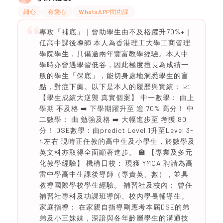
細心
有愛心
WhatsAPP問功課
專攻「補底」｜曾助學生由不及格躍升70%+｜
任高中課後導師 本人為香港理工大學工商管理
學院學生，具備逾兩年豐富教學經驗。本人中
學時亦曾遇學習低谷，因此極度擅長為成績一
般的學生「保底」，能切身處地洞悉學生的盲
點，對症下藥。以下是本人的履歷與實績： 📈
【學生成績大逆襲 真實個案】 中一數學： 由上
學期 不及格 ➡️ 下學期躍升至 逾 70% 高分！ 中
二數學： 由 勉強及格 ➡️ 大幅進步至 考獲 80
分！ DSE數學：由predict Level 1升至Level 3-
4左右 現時正任教的高中生及小學生，於數學及
英文科亦取得全面顯著進步。 🏫 【專業及多元
化教學經驗】 機構日校： 現獲 YMCA 聘請為高
雷中學高中生課後導師（專責英、數），並具
教導國際學校學生經驗。 補習社及校內： 曾任
補習社專科及功課班導師、校內學長輔導生。
家庭指導： 在家親自指導剛應考本屆DSE的弟
弟及小三妹妹，深諳與各年齡層學生的溝通技