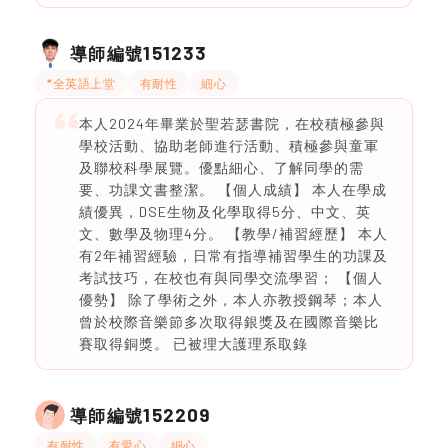
151233
導師編號
*全英語上堂
有耐性
細心
本人2024年畢業於聖若瑟書院，在校積極參與
學校活動、協助老師進行活動、積極參與童軍
及聯校科學展覽。優點細心、了解同學的需
要、功課文書整潔。 【個人成績】 本人在學成
績優異，DSE生物及化學取得5分、中文、英
文、數學及物理4分。 【教學/補習經歷】 本人
有2年補習經驗，日常有指導補習學生的功課及
考試技巧，在校也有與同學交流學習； 【個人
優勢】 除了學術之外，本人亦教授鋼琴；本人
曾於校際音樂節多次取得銀獎及在國際音樂比
賽取得銅獎。 已被理大護理系取錄
152209
導師編號
有耐性
有愛心
細心