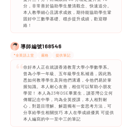
分，非常善於協助學生釐清觀念、快速追分。
本人教學細心且講求成效，期待能協助學生鞏
固好中三數學基礎、穩步提升成績，歡迎聯
絡！
168546
導師編號
*全英語上堂
嚴格
提供筆記
你好本人正在就讀香港教育大學小學數學系。
曾為小學一年級、五年級學生私補過，因此熟
悉如何教導學生及與他們溝通，令他們易於掌
握知識。本人耐心友善，相信可以幫助小朋友
學習！ 本人為23年DSE畢業生，讀荃灣公立何
傳耀記念中學，均為全英授課，本人相對耐
心，對題目理解、解題獨有一套思考方法，可
分享給學生相關技巧 本人在學成績優異 可提供
本人編寫的中一至中三的筆記