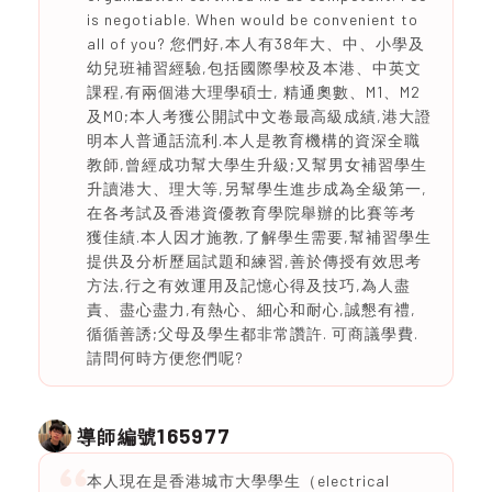
is negotiable. When would be convenient to
all of you? 您們好,本人有38年大、中、小學及
幼兒班補習經驗,包括國際學校及本港、中英文
課程,有兩個港大理學碩士, 精通奧數、M1、M2
及M0;本人考獲公開試中文卷最高級成績,港大證
明本人普通話流利.本人是教育機構的資深全職
教師,曾經成功幫大學生升級;又幫男女補習學生
升讀港大、理大等,另幫學生進步成為全級第一,
在各考試及香港資優教育學院舉辦的比賽等考
獲佳績.本人因才施教,了解學生需要,幫補習學生
提供及分析歷屆試題和練習,善於傳授有效思考
方法,行之有效運用及記憶心得及技巧,為人盡
責、盡心盡力,有熱心、細心和耐心,誠懇有禮,
循循善誘;父母及學生都非常讚許. 可商議學費.
請問何時方便您們呢?
165977
導師編號
本人現在是香港城市大學學生（electrical