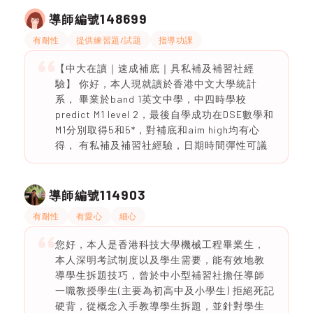
148699
導師編號
有耐性
提供練習題/試題
指導功課
【中大在讀｜速成補底｜具私補及補習社經
驗】 你好，本人現就讀於香港中文大學統計
系， 畢業於band 1英文中學，中四時學校
predict M1 level 2，最後自學成功在DSE數學和
M1分別取得5和5*，對補底和aim high均有心
得， 有私補及補習社經驗，日期時間彈性可議
114903
導師編號
有耐性
有愛心
細心
您好，本人是香港科技大學機械工程畢業生，
本人深明考試制度以及學生需要，能有效地教
導學生拆題技巧，曾於中小型補習社擔任導師
一職教授學生(主要為初高中及小學生) 拒絕死記
硬背，從概念入手教導學生拆題，並針對學生