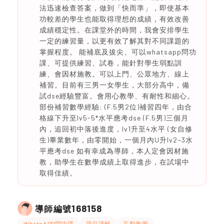
法迅速檢查答案，做到「快而準」，即使基本
功較差的學生也能取得理想的成績，有效改善
成績穩定性。在課堂外的時間，我會安排學生
一定的練習量，以更有效了解其對不同課題的
掌握程度。 能補底及拔尖、可以whatsapp問功
課、可提供練習、試卷，能針對學生弱點訓
練、會因材施教。可以上門、公眾地方、線上
補習。目前有三男一女學生，大部分高中，備
試dse經驗豐富。會用心教學、有耐性和細心。
部份補習數學經驗: (F.5男2位)補習四年，由合
格線下升至lv5-5*水平應考dse (F.5男)三個月
內，追回初中落後進度，lv1升至4水平 (女自修
生)畢業數年，由零開始，一個月內U升lv2~3水
平應考dse 如有幸成為導師，本人定會因材施
教，助學生在數學成績上取得進步，在試場中
取得佳績。
168158
導師編號
WhatsAPP問功課
題目講解
互動教學