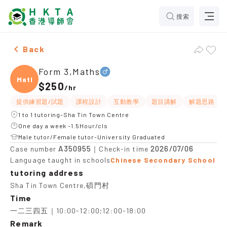
搜索
Male Form 3,Maths，Sha Tin Town Centre Tuition rec
Back
Form 3,Maths
Maths
$250
/
hr
提供練習題/試題
課程設計
互動教學
題目講解
解題思路
1 to 1 tutoring-Sha Tin Town Centre
One day a week -1.5Hour/cls
Male tutor/Female tutor-University Graduated
A350955
2026/07/06
Case number
｜Check-in time
Language taught in schools
Chinese Secondary School
tutoring address
Sha Tin Town Centre,碩門村
Time
一二三四五｜10:00-12:00;12:00-18:00
Remark