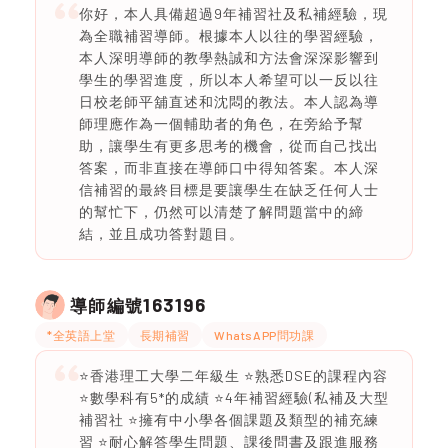
你好，本人具備超過9年補習社及私補經驗，現
為全職補習導師。根據本人以往的學習經驗，
本人深明導師的教學熱誠和方法會深深影響到
學生的學習進度，所以本人希望可以一反以往
日校老師平舖直述和沈悶的教法。本人認為導
師理應作為一個輔助者的角色，在旁給予幫
助，讓學生有更多思考的機會，從而自己找出
答案，而非直接在導師口中得知答案。本人深
信補習的最終目標是要讓學生在缺乏任何人士
的幫忙下，仍然可以清楚了解問題當中的締
結，並且成功答對題目。
163196
導師編號
*全英語上堂
長期補習
WhatsAPP問功課
⭐️香港理工大學二年級生 ⭐️熟悉DSE的課程內容
⭐️數學科有5*的成績 ⭐️4年補習經驗(私補及大型
補習社 ⭐️擁有中小學各個課題及類型的補充練
習 ⭐️耐心解答學生問題、課後問書及跟進服務