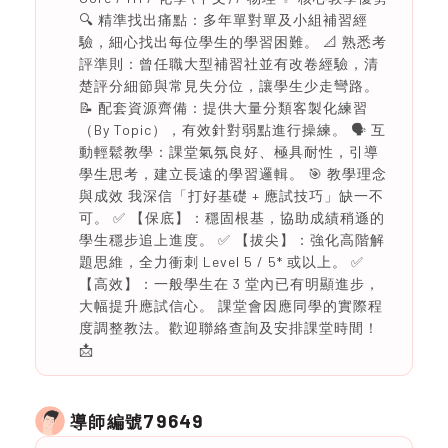
🔍 精準找出痛點：多年單對單及小組補習經
驗，細心找出每位學生的學習困難。 📐 熟悉考
評準則：曾任職大型補習社並有改卷經驗，清
楚評分細節與常見失分位，讓學生少走彎路。
📝 配套資源齊備：提供大量分類客製化練習
（By Topic），有效針對弱點進行操練。 🗣️ 互
動輕鬆教學：課堂氣氛良好、極具耐性，引導
學生思考，建立長遠的學習邏輯。 🎯 教學理念
與成效 我深信「打好基礎 + 應試技巧」缺一不
可。 ✅ 【保底】：穩固根基，協助成績稍遜的
學生穩步追上進度。 ✅ 【拔尖】：強化高階解
題思維，全力衝刺 Level 5 / 5* 或以上。 ✅
【高效】：一般學生在 3 堂內已有明顯進步，
大幅提升應試信心。 課堂會因應同學的實際程
度調整教法。歡迎聯絡查詢及安排課堂時間！
📩
79649
導師編號