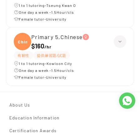
1 to 1 tutoring-Tseung Kwan O
One day a week -1.5Hour/cls
Female tutor-University
Primary 5,Chinese
Chine
$160
/
hr
有耐性
提供練習題/試題
1 to 1 tutoring-Kowloon City
One day a week -1.5Hour/cls
Female tutor-University
About Us
Education Information
Certification Awards