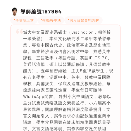
167994
導師編號
*全英語上堂
*生動教學法
*深入背景資料講解
城大中文及歷史系碩士（Distinction，相等於
一級榮譽），本科文化研究系二級甲等榮譽畢
業，專修中國古代史、政治軍事史及歷史地理
學。畢業於沙田浸信會呂明才中學，熟悉英中
課程，三語教學（粵語母語、英語IELTS 7.0、
普通話流暢，碩士以普通話修讀，具備普教中
能力）。五年補習經驗，主力5至18歲學生，現
有八名學生，涵蓋中中、英中、普教中及國際
學校，具備拔尖、保底及追進度教學經驗。每
節課後向家長匯報進度，學生每日可隨時
WhatsApp問書。 針對小六中國語文，教學以
呈分試應試策略及語文素養並行。小六屬高小
最後階段，閱讀理解篇幅與深度顯著提升，文
言文開始引入，寫作要求亦由記敘過渡至簡單
議論，學生常見困難在於未能精準回應題目要
求、文言文語感薄弱、寫作內容空泛欠缺組