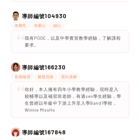
104930
導師編號
有耐性
有愛心
細心
我有PGDE，以及中學實習教學經驗，了解課程
要求。
166230
導師編號
長期補習
解題思路
題目講解
你好，本人擁有四年小學教學經驗，現時是入
校輔導以及補習班老師，有過sen學生經驗，學
生曾經以年級中下游上升至入學Band1學校，
Winnie MissHo
167848
導師編號