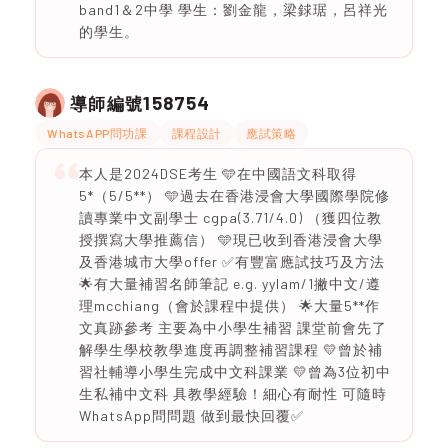
band1＆2中學 學生：劉金龍，梁銶琚，呂祥光
的學生。
158754
導師編號
WhatsAPP問功課
課程設計
應試策略
本人是2024DSE考生 🩵在中國語文科取得
5*（5/5**） 🩵過去在香港浸會大學國際學院修
讀專業中文副學士 cgpa(3.71/4.0) （獲四位教
授撰寫大學推薦信） 🩵現已收到香港浸會大學
及香港城市大學offer ✅有豐富應試技巧及方法
🌟有大量補習名師筆記 e.g. yylam/1撇中文/遵
理mcchiang（會於課程中提供） 🌟大量5**作
文真跡參考 主要為中小學生補習 課堂前會先了
解學生學校教學進度再調整補習課程 💛曾於補
習社輔導小學生完成中文科課業 💛曾為3位初中
生私補中文科 具教學經驗！細心有耐性 可隨時
WhatsApp問問題 做到最快回覆✅