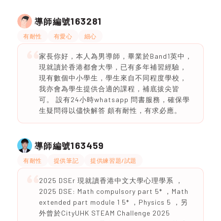
163281
導師編號
有耐性
有愛心
細心
家長你好，本人為男導師，畢業於Band1英中，
現就讀於香港都會大學，已有多年補習經驗，
現有數個中小學生，學生來自不同程度學校，
我亦會為學生提供合適的課程，補底拔尖皆
可。 設有24小時whatsapp 問書服務，確保學
生疑問得以儘快解答 頗有耐性，有求必應。
163459
導師編號
有耐性
提供筆記
提供練習題/試題
2025 DSEr 現就讀香港中文大學心理學系 ，
2025 DSE: Math compulsory part 5* ，Math
extended part module 1 5* ，Physics 5 ，另
外曾於CityUHK STEAM Challenge 2025