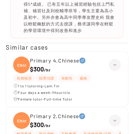
得5*成績。 已有五年以上補習經驗包括上門私
補、補習社及到校輔導班等，學生主要為高小
及初中。另外亦會為高中同學專攻歷史科 我會
以輕鬆幽默的方式去授課，務求讓同學在輕鬆
的學習環境中得到改善和進步
Similar cases
Primary 4,Chinese
Chine
$300
/
hr
長期補習
指導功課
有耐性
嚴格
1 to 1 tutoring-Lam Tin
Four days a week-1Hour/cls
Female tutor-Full-time Tutor
Primary 2,Chinese
Chine
$300
/
hr
解題思路
題目講解
互動教學
提供練習題/試題
有愛心