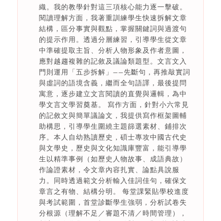
織。我的教學針對這三項核心能力逐一擊破。
閱讀理解方面，我著重訓練學生快速拆解文章
結構，區分事實與觀點，掌握關鍵詞與過渡句
的提示作用。透過分層練習，引導學生從文章
中準確提取主旨、分析人物形象及作者意圖，
應對越趨複雜的記敘及議論類題型。文言文入
門則運用「五步拆解」——先斷句，再推敲實詞
與虛詞的語境含義，繼而全句語譯，最後提問
寓意，逐步建立文言閱讀的直覺與邏輯，為中
學文言文學習奠基。 寫作方面，針對小六常見
的記敘文與簡單議論文，我提供寫作框架圖輔
助構思，引導學生圍繞主題篩選素材、鋪排次
序。本人自幼熟讀歷史，碩士專攻中國古代史
與文學史，歷史與文化知識庫豐富，能引導學
生以精準事例（如歷史人物故事、成語典故）
作論證素材，令文章內容扎實、論點具說服
力。同時透過範文分析輸入佳詞佳句，確保文
章言之有物、結構分明。 每堂課緊貼學校進度
與考試範圍，首堂診斷學生強弱，分析試卷失
分根源（理解不足／審題不清／時間管理），