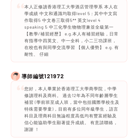
本人正修讀香港理工大學酒店管理學系 本人在
學成績 中文和通識均取得level 5 ; 其中中文寫
作取得5 中文卷三取得5** 英文level 4
speaking 5 中三化學生物物理兼並全級第一
【教學/補習經歷】 e.g.本人有補習經驗，日常
有指導中四英文、中一全科，小二三功課班，
在校也有與同學交流學習 【個人優勢】 e.g. 有
耐性、 仔細
121972
導師編號
您好，本人畢業於香港理工大學商學院，中學
修讀理科及商科。 過去12年為不同年齡層學生
補習 (學前班至成人班，當中包括國際學校生及
特殊需要學童)，目前有多位同年級學生，語言
科目及理商科目無論程度高低均有豐富經驗及
信心能協助學生顯著提升成績。 有意請聯絡，
謝謝 ！