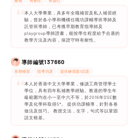
嚴格
有耐性
有愛心
本人大學畢業，具多年全職補習及私人補習經
驗，曾於各小學和機構任職功課輔導班導師及
託管班導師，已考獲早期教育指導師及
playgroup導師證書，能按學生程度給予合適的
教學方法及內容，保證守時有耐性。
137660
導師編號
長期補習
指導功課
提供練習題/試題
本人於香港中文大學畢業，修讀工商管理學士
學位，具有四年私補教學經驗。教過的學生年
級範圍均在小一至中六不等，於2016年DSE數
學及化學科取得5*。 提供功課輔導，針對各卷
做法及技巧。 教授文法，生字，句式等以鞏固
語文根基。