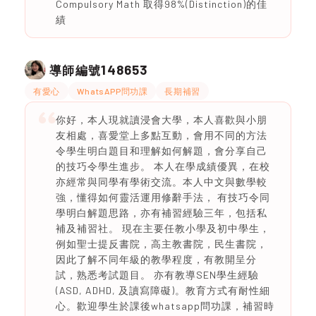
Compulsory Math 取得98%(Distinction)的佳
績
148653
導師編號
有愛心
WhatsAPP問功課
長期補習
你好，本人現就讀浸會大學，本人喜歡與小朋
友相處，喜愛堂上多點互動，會用不同的方法
令學生明白題目和理解如何解題，會分享自己
的技巧令學生進步。 本人在學成績優異，在校
亦經常與同學有學術交流。本人中文與數學較
強，懂得如何靈活運用修辭手法， 有技巧令同
學明白解題思路，亦有補習經驗三年，包括私
補及補習社。 現在主要任教小學及初中學生，
例如聖士提反書院，高主教書院，民生書院，
因此了解不同年級的教學程度，有教開呈分
試，熟悉考試題目。 亦有教導SEN學生經驗
(ASD, ADHD, 及讀寫障礙)。教育方式有耐性細
心。歡迎學生於課後whatsapp問功課，補習時