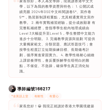
家長你好，本人為女導師，現就讀香港中文大
學，以下為我的教學資歷與特色： 1. 公開試成
績亮眼 2024年DSE中文科閱讀卷5*、寫作卷
5**，熟習新制課程重點，尤其精通實用文寫作
教學。 2. 兩年實戰補習經驗，提分成效顯著 有
完整私補經歷，曾指導學生校內地理成績由
Level 3大幅提升至Level 5，學生整體中文能力
進步十分明顯。 3. 完備教學資源與規劃 可提供
大量獨家範文、分類習題、應試答題技巧；會
按學生程度訂立短期操練目標、長期備考計
劃，循序漸進鞏固實力。 4. 教學性格耐心細緻
上課節奏彈性，會反覆拆解學生唔明白的難
點，不催促、不急躁，確保學生真正消化知
識。
166217
導師編號
*全英語上堂
有耐性
有愛心
家長您好！😀 我現正就讀於香港大學園境建築