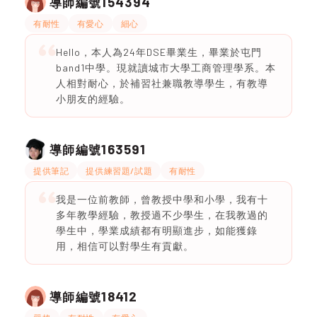
154394
導師編號
有耐性
有愛心
細心
Hello，本人為24年DSE畢業生，畢業於屯門
band1中學。現就讀城市大學工商管理學系。本
人相對耐心，於補習社兼職教導學生，有教導
小朋友的經驗。
163591
導師編號
提供筆記
提供練習題/試題
有耐性
我是一位前教師，曾教授中學和小學，我有十
多年教學經驗，教授過不少學生，在我教過的
學生中，學業成績都有明顯進步，如能獲錄
用，相信可以對學生有貢獻。
18412
導師編號