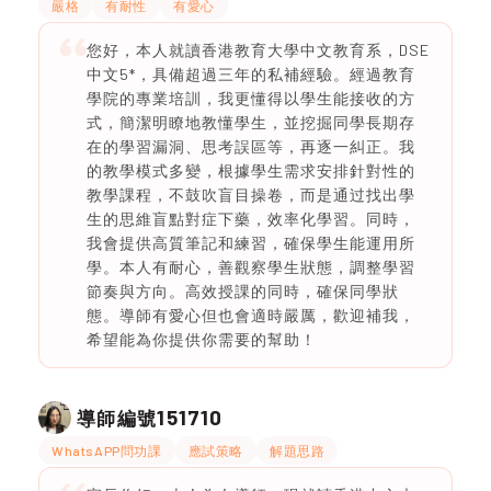
嚴格
有耐性
有愛心
您好，本人就讀香港教育大學中文教育系，DSE
中文5*，具備超過三年的私補經驗。經過教育
學院的專業培訓，我更懂得以學生能接收的方
式，簡潔明瞭地教懂學生，並挖掘同學長期存
在的學習漏洞、思考誤區等，再逐一糾正。我
的教學模式多變，根據學生需求安排針對性的
教學課程，不鼓吹盲目操卷，而是通过找出學
生的思維盲點對症下藥，效率化學習。同時，
我會提供高質筆記和練習，確保學生能運用所
學。本人有耐心，善觀察學生狀態，調整學習
節奏與方向。高效授課的同時，確保同學狀
態。導師有愛心但也會適時嚴厲，歡迎補我，
希望能為你提供你需要的幫助！
151710
導師編號
WhatsAPP問功課
應試策略
解題思路