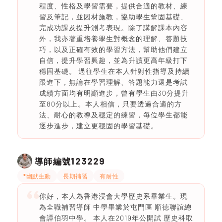
程度、性格及學習需要，提供合適的教材、練
習及筆記，並因材施教，協助學生鞏固基礎、
完成功課及提升測考表現。除了講解課本內容
外，我亦著重培養學生對概念的理解、答題技
巧，以及正確有效的學習方法，幫助他們建立
自信，提升學習興趣，並為升讀更高年級打下
穩固基礎。 過往學生在本人針對性指導及持續
跟進下，無論在學習理解、答題能力還是考試
成績方面均有明顯進步，曾有學生由30分提升
至80分以上。本人相信，只要透過合適的方
法、耐心的教導及穩定的練習，每位學生都能
逐步進步，建立更穩固的學習基礎。
123229
導師編號
*幽默生動
長期補習
有耐性
你好，本人為香港浸會大學歷史系畢業生。現
為全職補習導師 中學畢業於屯門區 順德聯誼總
會譚伯羽中學。 本人在2019年公開試 歷史科取