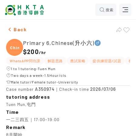
搜索
Male Primary 6,Chinese(升小六)，Tuen Mun Tuition rec
Back
Primary 6,Chinese(升小六)
Chine
$200
/
hr
WhatsAPP問功課
解題思路
應試策略
提供練習題/試題
有
1 to 1 tutoring-Tuen Mun
Two days a week-1.5Hour/cls
Male tutor/Female tutor-University
A350974
2026/07/06
Case number
｜Check-in time
tutoring address
Tuen Mun,屯門
Time
一二三四五｜17:00-19:00
Remark
8月開始