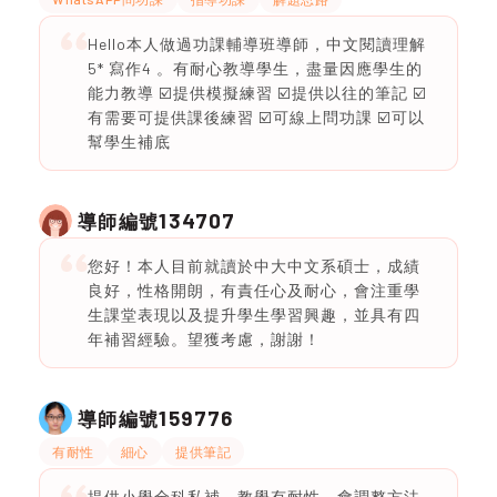
Hello本人做過功課輔導班導師，中文閱讀理解
5* 寫作4 。有耐心教導學生，盡量因應學生的
能力教導 ☑️提供模擬練習 ☑️提供以往的筆記 ☑️
有需要可提供課後練習 ☑️可線上問功課 ☑️可以
幫學生補底
134707
導師編號
您好！本人目前就讀於中大中文系碩士，成績
良好，性格開朗，有責任心及耐心，會注重學
生課堂表現以及提升學生學習興趣，並具有四
年補習經驗。望獲考慮，謝謝！
159776
導師編號
有耐性
細心
提供筆記
提供小學全科私補，教學有耐性，會調整方法