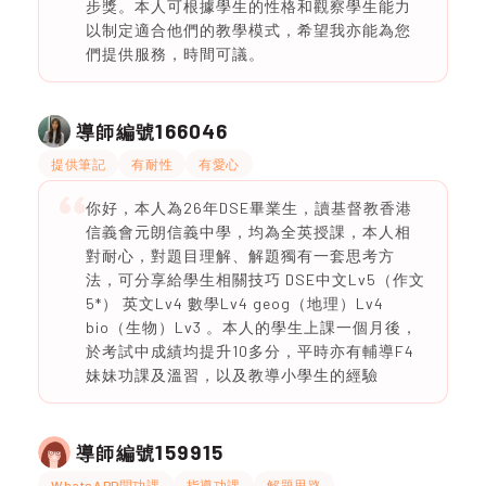
步獎。本人可根據學生的性格和觀察學生能力
以制定適合他們的教學模式，希望我亦能為您
們提供服務，時間可議。
166046
導師編號
提供筆記
有耐性
有愛心
你好，本人為26年DSE畢業生，讀基督教香港
信義會元朗信義中學，均為全英授課，本人相
對耐心，對題目理解、解題獨有一套思考方
法，可分享給學生相關技巧 DSE中文Lv5（作文
5*） 英文Lv4 數學Lv4 geog（地理）Lv4
bio（生物）Lv3 。本人的學生上課一個月後，
於考試中成績均提升10多分，平時亦有輔導F4
妹妹功課及溫習，以及教導小學生的經驗
159915
導師編號
WhatsAPP問功課
指導功課
解題思路