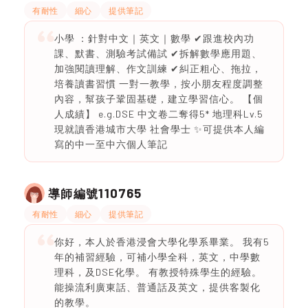
有耐性
細心
提供筆記
小學 ：針對中文｜英文｜數學 ✔跟進校內功
課、默書、測驗考試備試 ✔拆解數學應用題、
加強閱讀理解、作文訓練 ✔糾正粗心、拖拉，
培養讀書習慣 一對一教學，按小朋友程度調整
內容，幫孩子鞏固基礎，建立學習信心。 【個
人成績】 e.g.DSE 中文卷二奪得5* 地理科Lv.5
現就讀香港城市大學 社會學士 ✨可提供本人編
寫的中一至中六個人筆記
110765
導師編號
有耐性
細心
提供筆記
你好，本人於香港浸會大學化學系畢業。 我有5
年的補習經驗，可補小學全科，英文，中學數
理科，及DSE化學。 有教授特殊學生的經驗。
能操流利廣東話、普通話及英文，提供客製化
的教學。