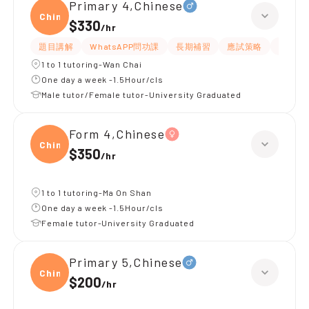
Primary 4,Chinese
Chine
$330
/
hr
題目講解
WhatsAPP問功課
長期補習
應試策略
解題思
1 to 1 tutoring-Wan Chai
One day a week -1.5Hour/cls
Male tutor/Female tutor-University Graduated
Form 4,Chinese
Chine
$350
/
hr
1 to 1 tutoring-Ma On Shan
One day a week -1.5Hour/cls
Female tutor-University Graduated
Primary 5,Chinese
Chine
$200
/
hr