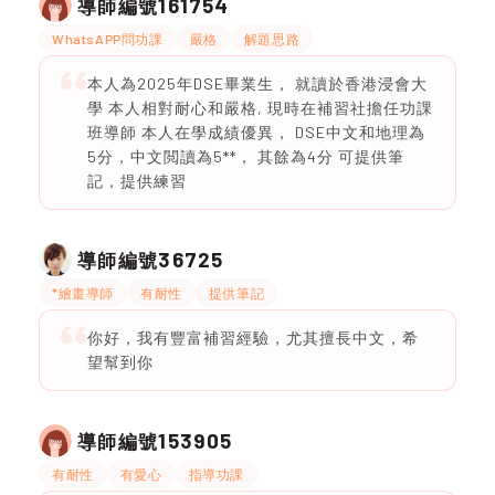
161754
導師編號
WhatsAPP問功課
嚴格
解題思路
本人為2025年DSE畢業生， 就讀於香港浸會大
學 本人相對耐心和嚴格, 現時在補習社擔任功課
班導師 本人在學成績優異， DSE中文和地理為
5分，中文閲讀為5**， 其餘為4分 可提供筆
記，提供練習
36725
導師編號
*繪畫導師
有耐性
提供筆記
你好，我有豐富補習經驗，尤其擅長中文，希
望幫到你
153905
導師編號
有耐性
有愛心
指導功課