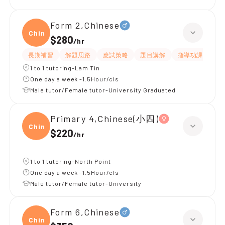
Form 2,Chinese
Chine
$280
/
hr
長期補習
解題思路
應試策略
題目講解
指導功課
細
1 to 1 tutoring-Lam Tin
One day a week -1.5Hour/cls
Male tutor/Female tutor-University Graduated
Primary 4,Chinese(小四)
Chine
$220
/
hr
1 to 1 tutoring-North Point
One day a week -1.5Hour/cls
Male tutor/Female tutor-University
Form 6,Chinese
Chine