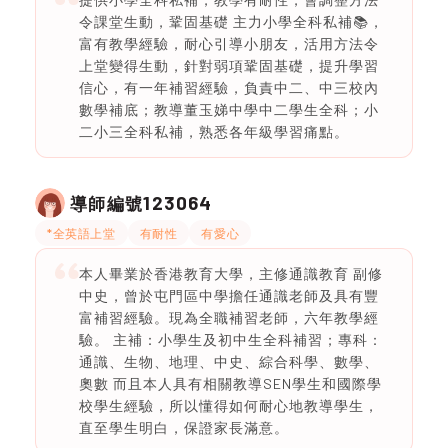
令課堂生動，鞏固基礎 主力小學全科私補📚，
富有教學經驗，耐心引導小朋友，活用方法令
上堂變得生動，針對弱項鞏固基礎，提升學習
信心，有一年補習經驗，負責中二、中三校內
數學補底；教導董玉娣中學中二學生全科；小
二小三全科私補，熟悉各年級學習痛點。
123064
導師編號
*全英語上堂
有耐性
有愛心
本人畢業於香港教育大學，主修通識教育 副修
中史，曾於屯門區中學擔任通識老師及具有豐
富補習經驗。現為全職補習老師，六年教學經
驗。 主補：小學生及初中生全科補習；專科：
通識、生物、地理、中史、綜合科學、數學、
奧數 而且本人具有相關教導SEN學生和國際學
校學生經驗，所以懂得如何耐心地教導學生，
直至學生明白，保證家長滿意。