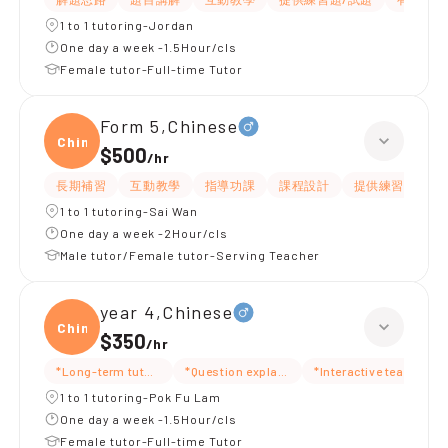
1 to 1 tutoring-Jordan
One day a week -1.5Hour/cls
Female tutor-Full-time Tutor
Form 5,Chinese
Chine
$500
/
hr
長期補習
互動教學
指導功課
課程設計
提供練習題/試題
1 to 1 tutoring-Sai Wan
One day a week -2Hour/cls
Male tutor/Female tutor-Serving Teacher
year 4,Chinese
Chine
$350
/
hr
*Long-term tutoring
*Question explanation
*Interactive teaching
1 to 1 tutoring-Pok Fu Lam
One day a week -1.5Hour/cls
Female tutor-Full-time Tutor