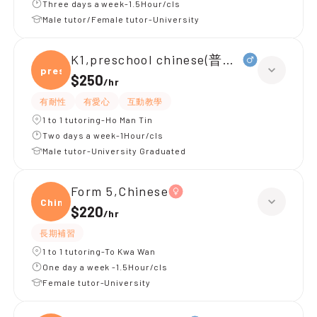
Three days a week-1.5Hour/cls
Male tutor/Female tutor-University
K1,preschool chinese(普通話)
presc
$250
/
hr
有耐性
有愛心
互動教學
1 to 1 tutoring-Ho Man Tin
Two days a week-1Hour/cls
Male tutor-University Graduated
Form 5,Chinese
Chine
$220
/
hr
長期補習
1 to 1 tutoring-To Kwa Wan
One day a week -1.5Hour/cls
Female tutor-University