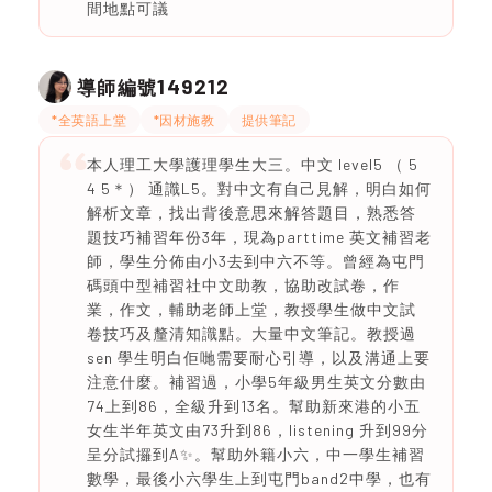
間地點可議
149212
導師編號
*全英語上堂
*因材施教
提供筆記
本人理工大學護理學生大三。中文 level5 （ 5
4 5＊） 通識L5。對中文有自己見解，明白如何
解析文章，找出背後意思來解答題目，熟悉答
題技巧補習年份3年，現為parttime 英文補習老
師，學生分佈由小3去到中六不等。曾經為屯門
碼頭中型補習社中文助教，協助改試卷，作
業，作文，輔助老師上堂，教授學生做中文試
卷技巧及釐清知識點。大量中文筆記。教授過
sen 學生明白佢哋需要耐心引導，以及溝通上要
注意什麼。補習過，小學5年級男生英文分數由
74上到86，全級升到13名。幫助新來港的小五
女生半年英文由73升到86，listening 升到99分
呈分試攞到A✨️。幫助外籍小六，中一學生補習
數學，最後小六學生上到屯門band2中學，也有