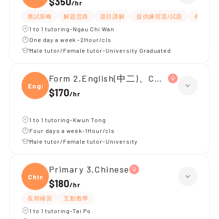
$350
/
hr
應試策略
解題思路
題目講解
提供練習題/試題
有耐性
1 to 1 tutoring-Ngau Chi Wan
One day a week -2Hour/cls
Male tutor/Female tutor-University Graduated
Form 2,English(中二)、Chinese(中二)、
Engli
$170
/
hr
1 to 1 tutoring-Kwun Tong
Four days a week-1Hour/cls
Male tutor/Female tutor-University
Primary 3,Chinese
Chine
$180
/
hr
長期補習
互動教學
1 to 1 tutoring-Tai Po