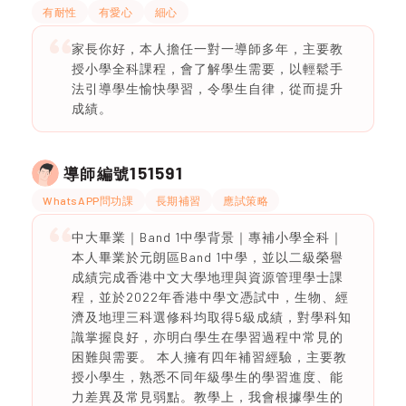
有耐性
有愛心
細心
家長你好，本人擔任一對一導師多年，主要教
授小學全科課程，會了解學生需要，以輕鬆手
法引導學生愉快學習，令學生自律，從而提升
成績。
151591
導師編號
WhatsAPP問功課
長期補習
應試策略
中大畢業｜Band 1中學背景｜專補小學全科｜
本人畢業於元朗區Band 1中學，並以二級榮譽
成績完成香港中文大學地理與資源管理學士課
程，並於2022年香港中學文憑試中，生物、經
濟及地理三科選修科均取得5級成績，對學科知
識掌握良好，亦明白學生在學習過程中常見的
困難與需要。 本人擁有四年補習經驗，主要教
授小學生，熟悉不同年級學生的學習進度、能
力差異及常見弱點。教學上，我會根據學生的