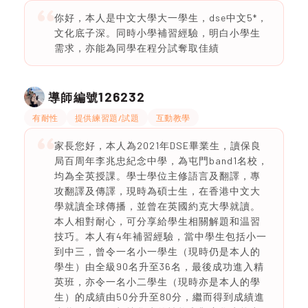
你好，本人是中文大學大一學生，dse中文5*，
文化底子深。同時小學補習經驗，明白小學生
需求，亦能為同學在程分試奪取佳績
126232
導師編號
有耐性
提供練習題/試題
互動教學
家長您好，本人為2021年DSE畢業生，讀保良
局百周年李兆忠紀念中學，為屯門band1名校，
均為全英授課。學士學位主修語言及翻譯，專
攻翻譯及傳譯，現時為碩士生，在香港中文大
學就讀全球傳播，並曾在英國約克大學就讀。
本人相對耐心，可分享給學生相關解題和温習
技巧。本人有4年補習經驗，當中學生包括小一
到中三，曾令一名小一學生（現時仍是本人的
學生）由全級90名升至36名，最後成功進入精
英班，亦令一名小二學生（現時亦是本人的學
生）的成績由50分升至80分，繼而得到成績進