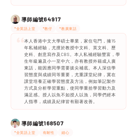
64917
導師編號
*全英語上堂
*教仔
*教廣東話
本人香港中文大學碩士畢業，家住屯門，擁15
年私補經驗，尤擅於教授中文科、英文科、歷
史科、創意寫作及CBS。本人私補經驗豐富，學
生年級遍及小一至中六，亦有教授外籍成人廣
東話，能因應同學需要拔尖補底。本人深信學
習態度與成績同等重要，尤重課堂紀律，冀在
課堂培養正確學習態度及方法，例如筆記製作
方式及分析學習重點，使同學重拾學習動力及
滿足感。授人以魚不如授人以漁，同學們經本
人指導，成績及紀律皆有顯著改善。
168507
導師編號
*全英語上堂
有耐性
細心