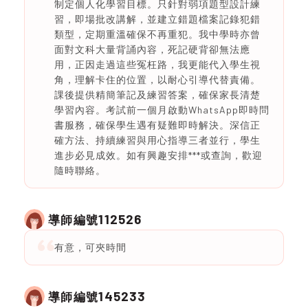
制定個人化學習目標。只針對弱項題型設計練
習，即場批改講解，並建立錯題檔案記錄犯錯
類型，定期重溫確保不再重犯。我中學時亦曾
面對文科大量背誦內容，死記硬背卻無法應
用，正因走過這些冤枉路，我更能代入學生視
角，理解卡住的位置，以耐心引導代替責備。
課後提供精簡筆記及練習答案，確保家長清楚
學習內容。考試前一個月啟動WhatsApp即時問
書服務，確保學生遇有疑難即時解決。深信正
確方法、持續練習與用心指導三者並行，學生
進步必見成效。如有興趣安排***或查詢，歡迎
隨時聯絡。
112526
導師編號
有意，可夾時間
145233
導師編號