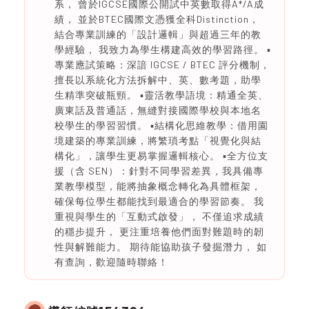
系， 曾於IGCSE國際公開試中英數取得A*/A成
績， 並於BTEC國際文憑獲全科Distinction，
結合專業訓練的「設計邏輯」與超過三年的教
學經驗， 我致力為學生構建高效的學習路徑。 ▪️
專業應試策略：深諳 IGCSE / BTEC 評分機制，
擅長以系統化方法拆解中、英、數考題，助學
生精準突破瓶頸。 ▪️靈活教學語境：精通全英、
廣東話及普通話，無縫對接國際學校與本地名
校學生的學習習慣。 ▪️結構化思維教學：借用園
境建築的專業訓練，將繁瑣考點「視覺化與結
構化」，讓學生更易掌握邏輯核心。 ▪️全方位支
援（含 SEN）：針對不同學習差異，我具備專
業教學模型，能將抽象概念轉化為具體框架，
確保每位學生都能找到最適合的學習節奏。 我
重視與學生的「互動式啟發」， 不僅追求成績
的穩步提升， 更注重培養他們面對難題時的韌
性與解難能力。 期待能協助孩子發掘潛力， 如
有查詢，歡迎隨時聯絡！