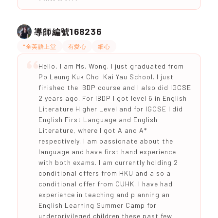
168236
導師編號
*全英語上堂
有愛心
細心
Hello, I am Ms. Wong. I just graduated from
Po Leung Kuk Choi Kai Yau School. I just
finished the IBDP course and I also did IGCSE
2 years ago. For IBDP I got level 6 in English
Literature Higher Level and for IGCSE I did
English First Language and English
Literature, where I got A and A*
respectively. I am passionate about the
language and have first hand experience
with both exams. I am currently holding 2
conditional offers from HKU and also a
conditional offer from CUHK. I have had
experience in teaching and planning an
English Learning Summer Camp for
underprivileged children these past few