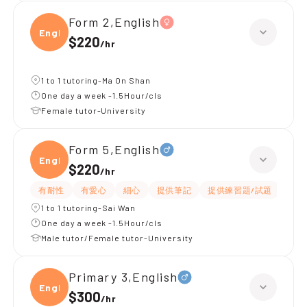
Form 2,English
Engli
$220
/
hr
1 to 1 tutoring-Ma On Shan
One day a week -1.5Hour/cls
Female tutor-University
Form 5,English
Engli
$220
/
hr
有耐性
有愛心
細心
提供筆記
提供練習題/試題
指導
1 to 1 tutoring-Sai Wan
One day a week -1.5Hour/cls
Male tutor/Female tutor-University
Primary 3,English
Engli
$300
/
hr