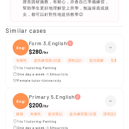
擅長因材施教，有耐心，亦會自己準備練習，
幫助學生更好地理解堂上所學，無論保底或拔
尖，都可以針對性地提供教學😉
Similar cases
Form 3,English
Engli
$280
/
hr
有耐性
提供練習題/試題
課程設計
題目講解
互動教學
1 to 1 tutoring-Fanling
One day a week -1.5Hour/cls
Female tutor-University
Primary 5,English
Engli
$200
/
hr
嚴格
有耐性
提供筆記
提供練習題/試題
課程設計
應
1 to 1 tutoring-Fanling
One day a week -1.5Hour/cls