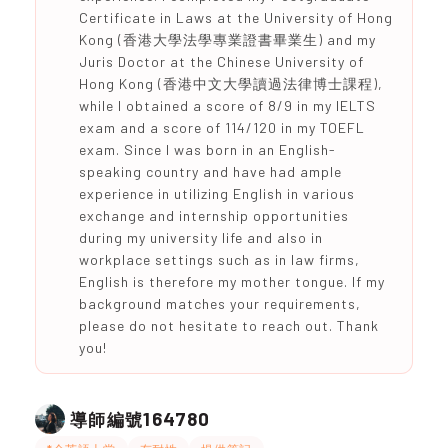
Certificate in Laws at the University of Hong
Kong (香港大學法學專業證書畢業生) and my
Juris Doctor at the Chinese University of
Hong Kong (香港中文大學讀過法律博士課程),
while I obtained a score of 8/9 in my IELTS
exam and a score of 114/120 in my TOEFL
exam. Since I was born in an English-
speaking country and have had ample
experience in utilizing English in various
exchange and internship opportunities
during my university life and also in
workplace settings such as in law firms,
English is therefore my mother tongue. If my
background matches your requirements,
please do not hesitate to reach out. Thank
you!
164780
導師編號