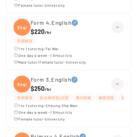
Female tutor-University
Form 4,English
Engli
$220
/
hr
長期補習
1 to 1 tutoring-Tai Wai
One day a week -1.5Hour/cls
Male tutor/Female tutor-University
Form 3,English
Engli
$250
/
hr
長期補習
提供練習題/試題
應試策略
解題思路
題目講解
1 to 1 tutoring-Cheung Sha Wan
One day a week -1.5Hour/cls
Female tutor-University
Primary 4,English