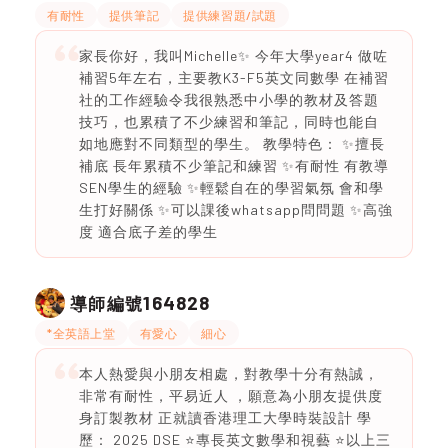
有耐性
提供筆記
提供練習題/試題
家長你好，我叫Michelle✨ 今年大學year4 做咗
補習5年左右，主要教K3-F5英文同數學 在補習
社的工作經驗令我很熟悉中小學的教材及答題
技巧，也累積了不少練習和筆記，同時也能自
如地應對不同類型的學生。 教學特色： ✨擅長
補底 長年累積不少筆記和練習 ✨有耐性 有教導
SEN學生的經驗 ✨輕鬆自在的學習氣氛 會和學
生打好關係 ✨可以課後whatsapp問問題 ✨高強
度 適合底子差的學生
164828
導師編號
*全英語上堂
有愛心
細心
本人熱愛與小朋友相處，對教學十分有熱誠，
非常有耐性，平易近人 ，願意為小朋友提供度
身訂製教材 正就讀香港理工大學時裝設計 學
歷： 2025 DSE ⭐️專長英文數學和視藝 ⭐️以上三