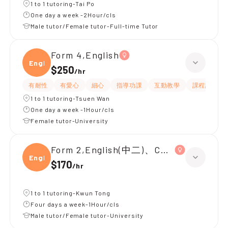
1 to 1 tutoring-Tai Po
One day a week -2Hour/cls
Male tutor/Female tutor-Full-time Tutor
Form 4,English
Engli
$250
/
hr
有耐性
有愛心
細心
指導功課
互動教學
課程設計
1 to 1 tutoring-Tsuen Wan
One day a week -1Hour/cls
Female tutor-University
Form 2,English(中二)、Chinese(中二)、
Engli
$170
/
hr
1 to 1 tutoring-Kwun Tong
Four days a week-1Hour/cls
Male tutor/Female tutor-University