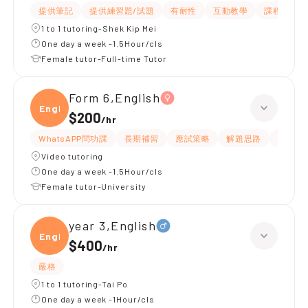
提供筆記
提供練習題/試題
有耐性
互動教學
課程設計
1 to 1 tutoring-Shek Kip Mei
One day a week -1.5Hour/cls
Female tutor-Full-time Tutor
Form 6,English
Engli
$200
/
hr
WhatsAPP問功課
長期補習
應試策略
解題思路
提供練
Video tutoring
One day a week -1.5Hour/cls
Female tutor-University
year 3,English
Engli
$400
/
hr
嚴格
1 to 1 tutoring-Tai Po
One day a week -1Hour/cls