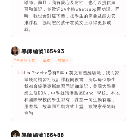
導師。而且，我有愛心及耐性，也可以提供練
習和筆記，並歡迎24小時whatsapp問功課。同
時，我也會對症下藥，按學生的需要及能力安
排課程，協助您的孩子在英文上取得更多成
就。
165493
導師編號
*全英語上堂
嚴格
有耐性
I'm Phoebe😇有5年 + 英文補習經驗嘅，我而家
幫幾間補習社設計課程同教書，所以每位學生
我都會提供專屬練習同詳細筆記，美國大學畢
業主修BBA，中學就讀港島區Band 1學校。本地
和國際學校的學生都有，課堂一向生動有趣，
用遊戲、故事同互動方式上堂，歡迎家長隨時
查詢
166488
導師編號