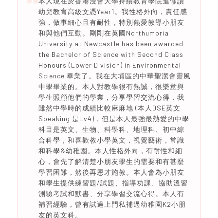
本人現在於香港浸會大學持續教育學院進修讀
幼兒教育高級文憑Year1。我性格外向，責任感
強，做事細心且有耐性，特別熱愛教導小朋友
和與他們互動。剛剛在英國Northumbria
University at Newcastle has been awarded
the Bachelor of Science with Second Class
Honours (Lower Division) in Environmental
Science 畢業了。我在大埔區的中華聖潔會靈風
中學畢業的。本人對教學很有熱誠，很樂意與
學生照顧他們的學業，分享學習交流心得，我
雖然中學時的成績比較麻麻地 (本人DSE英文
Speaking 是Lv4)，但是本人最強最熱愛的中學
科目是英文、生物、科學科、地理科、初中綜
合科學，和喜歡教小學英文，視覺藝術，常識
和科學&幼稚園。本人性格外向，有耐性和細
心，會先了解清楚小朋友學生的需要和有甚麼
學習困難，然後再恩才施教。本人會為小朋友
和學生提供練習題/試題、指導功課、協助溫習
測驗考試和默書、分享學習交流心得。本人有
補習經驗，曾有試過上門私補過幼稚園K2小朋
友的英文科。