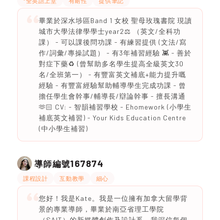
*全英語上堂
有耐性
提供筆記
畢業於深水埗區Band 1 女校 聖母玫瑰書院 現讀
城市大學法律學學士year2⚖️ （英文/全科功
課） - 可以課後問功課 - 有練習提供 (文法/寫
作/詞彙/專操試題） - 有3年補習經驗 👾 - 善於
對症下藥♻️ (曾幫助多名學生提高全級英文30
名/全班第一） - 有豐富英文補底+能力提升嘅
經驗 - 有豐富經驗幫助輔導學生完成功課 - 曾
擔任學生會幹事/輔導長/辯論幹事 - 擅長溝通
🫶🏻 CV: - 智韻補習學校 - Ehomework (小學生
補底英文補習) - Your Kids Education Centre
(中小學生補習)
167874
導師編號
課程設計
互動教學
細心
您好！我是Kate。我是一位擁有加拿大留學背
景的專業導師，畢業於南亞省理工學院
（SAIT）的新媒體創作及設計系。我深信每個