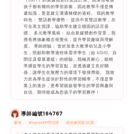
孩子都有獨特的學習節奏，因此教學不僅是傳
遞知識，更是建立溝通橋樑的過程。 我的教學
特色： 雙語教學優勢： 提供中英雙語教學，亦
可全英文授課，協助學生建立穩固的語言基
礎。 多元教學風格： 結合新媒體創作背景，我
擅長將抽象概念視覺化，提升學習趣味與理解
度。 導師經驗： 曾於加拿大教導幼兒及小學
生，照顧和教導過特殊需求學生（如 ADHD、自
閉症及發展遲緩）的經驗。我極具耐心，能精
準捕捉學生的學習盲點，並透過建立良好關
係，讓學生在無壓力的環境下發揮潛能。 我致
力於為學生提供針對性的學習輔導，不僅是學
業上的進步，更希望能啟發學生的學習興趣與
自信。期待能成為您孩子的學習夥伴！
164767
導師編號
嚴格
WhatsAPP問功課
提供練習題/試題