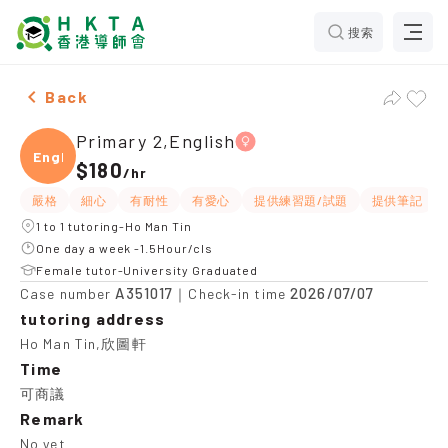
搜索
Female Primary 2,English，Ho Man Tin Tuition recomm
Back
Primary 2,English
Engli
$180
/
hr
嚴格
細心
有耐性
有愛心
提供練習題/試題
提供筆記
1 to 1 tutoring-Ho Man Tin
One day a week -1.5Hour/cls
Female tutor-University Graduated
A351017
2026/07/07
Case number
｜Check-in time
tutoring address
Ho Man Tin,欣圖軒
Time
可商議
Remark
No yet