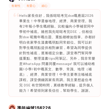
有耐性
有愛心
細心
Hello家長你好，我係啱啱考完dse嘅應屆2026
畢業生！中學選修地理、經濟、商業管理。我
有2年報小學生嘅經驗。比較偏向小學補習同中
學初中補底。雖然我先啱啱考完DSE ，但相信
對dse 呢幾年嘅出題、重點都瞭如指掌。亦都好
明白依家學生溫書嘅弱點同常錯位。我可以針
對學生嘅弱點提供相對練習，希望為同學提供
針對性補底，逐漸穩定分數。課堂專門幫同學
搵重點、整理溫書tips同筆記。另外，我非常樂
意WhatsApp 問書同覆message! 我可以補幼稚
園/小學/初中嘅英文、數學、常識、地理（補
底）、經濟、商業管理！中學主要專注喺補底
課程。課堂價錢因家長而調。我主要想趁住考
完 DSE 有空閒時間，累積教學經驗，提升個人
能力！希望得到家長信任，幫助學生。謝謝。
156226
導師編號