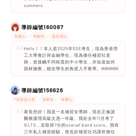
summers.
160087
導師編號
有愛心
有耐性
提供筆記
Hello！！本人是2025年DSE考生，現為香港理
工大學會計與金融學生。現為擔任補習社老
師，曾接觸不同程度的中小學生，亦知道如何
因材施教，能在學生的角度入手教學。￼￼￼￼
156626
導師編號
*全英語上堂
有耐性
有愛心
家長您好！我是一名補習女導師，現在正修讀
醫療護理高級文憑一年級。我於去年11月考了
IELTS，並取得7分的overall band score。我有
三年私人補習經驗，曾也於補習社功課班擔任