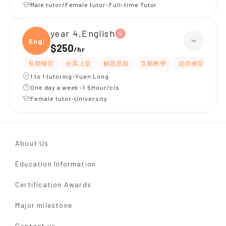
Male tutor/Female tutor-Full-time Tutor
year 4,English
Engli
$250
/
hr
長期補習
全英上堂
解題思路
互動教學
提供練習題/試題
1 to 1 tutoring-Yuen Long
One day a week -1.5Hour/cls
Female tutor-University
About Us
Education Information
Certification Awards
Major milestone
Contact us