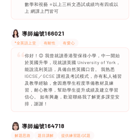
數學和視藝 ⭐️以上三科文憑試成績均有四或以
上 網課上門皆可
166021
導師編號
*全英語上堂
有耐性
有愛心
你好！😊 我曾就讀香港聖保祿小學，中一開始
於英國升學，現就讀英國 University of York，
能說流利英語，具備自然英國口音。 我熟悉
IGCSE／GCSE 課程及考試模式，亦有私人補習
及教學經驗，會因應學生程度準備教材及練
習，耐心教導，幫助學生提升成績及建立學習
信心。 如有興趣，歡迎聯絡我了解更多課堂安
排，謝謝！
164718
導師編號
解題思路
題目講解
提供練習題/試題