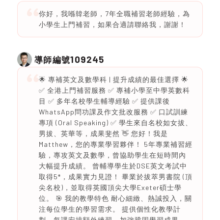
你好，我喺韓老師，7年全職補習老師經驗，為
小學生上門補習，如果合適請聯絡我，謝謝！
109245
導師編號
🌟 專補英文及數學科 | 提升成績的最佳選擇 🌟
✅ 全港上門補習服務 ✅ 專補小學至中學英數科
目 ✅ 多年名校學生輔導經驗 ✅ 提供課後
WhatsApp問功課及作文批改服務 ✅ 口試訓練
專項 (Oral Speaking) ✅ 學生來自名校如女拔、
男拔、英華等，成果斐然 👋 您好！我是
Matthew，您的專業學習夥伴！ 5年專業補習經
驗，專攻英文及數學，曾協助學生在短時間內
大幅提升成績。 曾輔導學生於DSE英文考試中
取得5*，成果實力見證！ 畢業於拔萃男書院 (頂
尖名校)，並取得英國頂尖大學Exeter碩士學
位。 🎯 我的教學特色 耐心細緻、熱誠投入，關
注每位學生的學習需求。 提供個性化教學計
劃，每課安排額外練習，加強鞏固學習成果。