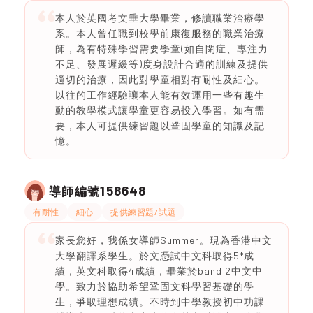
本人於英國考文垂大學畢業，修讀職業治療學
系。本人曾任職到校學前康復服務的職業治療
師，為有特殊學習需要學童(如自閉症、專注力
不足、發展遲緩等)度身設計合適的訓練及提供
適切的治療，因此對學童相對有耐性及細心。
以往的工作經驗讓本人能有效運用一些有趣生
動的教學模式讓學童更容易投入學習。如有需
要，本人可提供練習題以鞏固學童的知識及記
憶。
158648
導師編號
有耐性
細心
提供練習題/試題
家長您好，我係女導師Summer。現為香港中文
大學翻譯系學生。於文憑試中文科取得5*成
績，英文科取得4成績，畢業於band 2中文中
學。致力於協助希望鞏固文科學習基礎的學
生，爭取理想成績。不時到中學教授初中功課