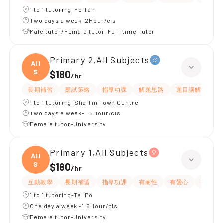
1 to 1 tutoring-Fo Tan
Two days a week-2Hour/cls
Male tutor/Female tutor-Full-time Tutor
Primary 2,All Subjects
All
S
$180
/
hr
長期補習
應試策略
指導功課
解題思路
題目講解
課
1 to 1 tutoring-Sha Tin Town Centre
Two days a week-1.5Hour/cls
Female tutor-University
Primary 1,All Subjects
All
S
$180
/
hr
互動教學
長期補習
指導功課
有耐性
有愛心
提供練
1 to 1 tutoring-Tai Po
One day a week -1.5Hour/cls
Female tutor-University