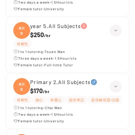
Two days a week-1.5Hour/cls
Female tutor-University
year 5,All Subjects
All
S
$250
/
hr
有耐性
1 to 1 tutoring-Tsuen Wan
Three days a week-1.5Hour/cls
Female tutor-Full-time Tutor
Primary 2,All Subjects
All
S
$170
/
hr
有耐性
細心
有愛心
提供筆記
提供練習題/試題
指導
1 to 1 tutoring-Chai Wan
Two days a week-1.5Hour/cls
Female tutor-University