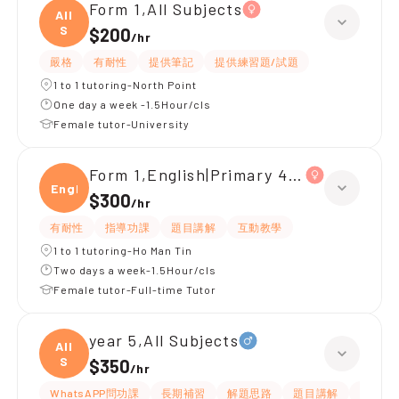
Form 1,All Subjects
All
S
$200
/
hr
嚴格
有耐性
提供筆記
提供練習題/試題
1 to 1 tutoring-North Point
One day a week -1.5Hour/cls
Female tutor-University
Form 1,English|Primary 4,All Subjects
Engli
$300
/
hr
有耐性
指導功課
題目講解
互動教學
1 to 1 tutoring-Ho Man Tin
Two days a week-1.5Hour/cls
Female tutor-Full-time Tutor
year 5,All Subjects
All
S
$350
/
hr
WhatsAPP問功課
長期補習
解題思路
題目講解
課程設