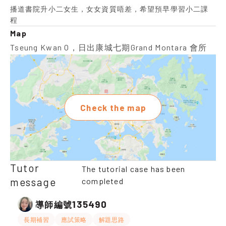
播道書院升小二女生，女女資質唔差，希望預早學習小二課
程
Map
Tseung Kwan O，日出康城七期Grand Montara 會所
Check the map
Tutor
The tutorial case has been
message
completed
135490
導師編號
長期補習
應試策略
解題思路