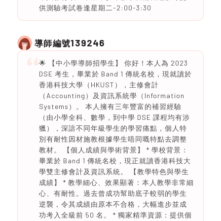
供測驗考試卷逢星期二-2:00-3:30
139246
導師編號
🌟 【中小學導師招學生】 你好！本人為 2023
DSE 考生，畢業於 Band 1 傳統名校，現就讀於
香港科技大學（HKUST），主修會計
（Accounting）及資訊系統學（Information
Systems）。 本人擁有三年豐富的補習經驗
（由小學全科、數學，到中學 DSE 課程均有涉
獵），深諳不同年級學生的學習痛點，個人特
別有耐性因材施教根據學生唔同嘅特點去調整
教材。 【個人成績與學術背景】 * 學校背景：
畢業於 Band 1 傳統名校，現正就讀香港科技大
學雙主修會計及資訊系統。 【教學特色與學生
成績】 * 教學細心、效果顯著：本人教學非常細
心、有耐性。過去曾成功幫助底子較弱的學生
逆襲，令其成績由原本不合格，大幅進步並成
功考入全級前 50 名。 * 獨家精準資源：提供個