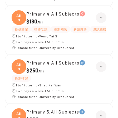
Primary 4,All Subjects
All
S
$180
/
hr
提供筆記
指導功課
長期補習
解題思路
應試策略
提
1 to 1 tutoring-Wong Tai Sin
Two days a week-1.5Hour/cls
Female tutor-University Graduated
Primary 4,All Subjects
All
S
$250
/
hr
長期補習
1 to 1 tutoring-Shau Kei Wan
Two days a week-1.5Hour/cls
Female tutor-University Graduated
Primary 5,All Subjects
All
S