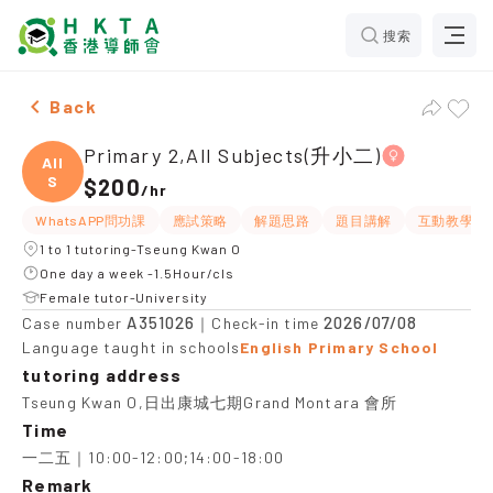
搜索
Female Primary 2,All Subjects(升小二)，Tseung Kwan O
Back
Primary 2,All Subjects(升小二)
All
S
$200
/
hr
WhatsAPP問功課
應試策略
解題思路
題目講解
互動教學
1 to 1 tutoring-Tseung Kwan O
One day a week -1.5Hour/cls
Female tutor-University
A351026
2026/07/08
Case number
｜Check-in time
Language taught in schools
English Primary School
tutoring address
Tseung Kwan O,日出康城七期Grand Montara 會所
Time
一二五｜10:00-12:00;14:00-18:00
Remark