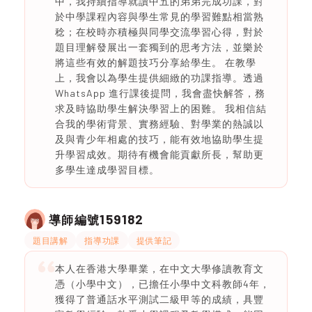
中，我持續指導就讀中五的弟弟完成功課，對
於中學課程內容與學生常見的學習難點相當熟
稔；在校時亦積極與同學交流學習心得，對於
題目理解發展出一套獨到的思考方法，並樂於
將這些有效的解題技巧分享給學生。 在教學
上，我會以為學生提供細緻的功課指導。透過
WhatsApp 進行課後提問，我會盡快解答，務
求及時協助學生解決學習上的困難。 我相信結
合我的學術背景、實務經驗、對學業的熱誠以
及與青少年相處的技巧，能有效地協助學生提
升學習成效。期待有機會能貢獻所長，幫助更
多學生達成學習目標。
159182
導師編號
題目講解
指導功課
提供筆記
本人在香港大學畢業，在中文大學修讀教育文
憑（小學中文），已擔任小學中文科教師4年，
獲得了普通話水平測試二級甲等的成績，具豐