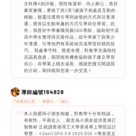
文科獲A的評級。我性格溫和、待人耐心，曾於
畫室兼職，累積了與2至7歲孩子相處及互動的
經驗，能靈活運用引導與啟發的方式與兒童溝
通，擅長以生動有趣的方式引導幼兒學習。此
外，我曾於中學兼職視藝SBA導師，協助初中及
高中學生整理與完善作品，從中掌握了與青少
年溝通、引導他們有系統地完成學習目標的技
巧。 我處事守時、態度有禮，對教學充滿熱忱
且認真負責，期望能有機會協助孩子建立學習
信心，在學業上穩步成長。感謝您撥冗閱讀我
的介紹，期待能與您進一步交流！
164828
導師編號
*全英語上堂
有愛心
細心
本人熱愛與小朋友相處，對教學十分有熱誠，
有耐性，平易近人 ，願意為小朋友提供度身訂
製教材 正就讀香港理工大學香港專上學院設計
學歷： ⭐️Sem1 GPA 3.8 2025 DSE ⭐️專長英文