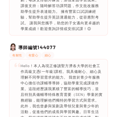
課後支持：隨時解答功課問題，作文批改服務
助學生提升表達能力。 擁有豐富口試訓練經
驗，幫助學生提升英語溝通能力，從容應對考
試。 讓我與您攜手，助您的子女邁向更卓越的
學業成績！歡迎查詢詳情或安排試課！😊
144077
導師編號
有耐性
有愛心
細心
Hello！本人為現正修讀聖方濟各大學的社會工
作高級文憑(一年級)課程。我具備耐心、細心及
理解不同學習需求的能力。 我曾於青少年服務
中心擔任功課輔導導師，協助學童完成課後作
業。這段經歷讓我累積了豐富的輔導技巧，並
且特別具備輔導特殊教育需要（SEN）學童的實
務經驗，能理解他們獨特的學習方式與需求。
此外，我也曾參與策劃及帶領兒童與青少年的
活動，促進他們的成長與學習興趣。日常生活