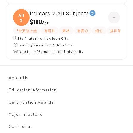
Primary 2,All Subjects
All
S
$180
/
hr
*全英語上堂
有耐性
嚴格
有愛心
細心
提供筆記
1 to 1 tutoring-Kowloon City
Two days a week-1.5Hour/cls
Male tutor/Female tutor-University
About Us
Education Information
Certification Awards
Major milestone
Contact us