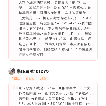
人精心編寫的錯題簿、名校及大型補習社筆
記。 * 掌握考評思維：熟悉 DSE 出題模式，能
精準提點學生避開常犯陷阱、掌握答題框架
（尤其是 Econ 概念及數學操卷技巧）。 * 全天
候課後支援：特設課後 24/7 WhatsApp 問問題
服務，有問必答。 本人對教學極具熱誠，過往
經常指導同學及學弟妹操練 Past Paper。無論
是想為小學/初中數學打好根基、由弱轉強，還
是想在高中 DSE 戰場衝刺奪星，本人都有信心
陪伴同學進步、創出佳績！ 歡迎 DM / 聯絡查詢
詳情及學費安排！
161275
導師編號
有耐性
有愛心
細心
家長您好！我是2024年DSE的畢業生，在中文
科考獲閱讀lv4，但作文失手，只獲lv2的成績；
數學獲lv4的成績；英文獲lv2，於IELTS考獲
5.5。本人現就讀HKU SPACE副學士課程，於中