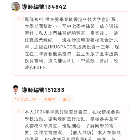
134642
導師編號
導師资料:潘在勇畢業於香港科技大学會計系，
大學期間幫助小一至中七學生補習，成立過補
習社，私人上門補習經驗豐富。畢業後，一邊
任職股票经纪，一邊在沙田明爱夜校教會計六
年，之後在HKUSPACE教股票投資十三年，现
在在工聯會教股票投資，並且出版了五本股票
投資書籍。擅長補習科目：中英数，會計，经
濟和BAFS.
151233
導師編號
*全英語上堂
有耐性
細心
本人2024年畢業於聖若瑟書院，在校積極參與
學校活動、協助老師進行活動、積極參與童軍
及聯校科學展覽。優點細心、了解同學的需
要、功課文書整潔。 【個人成績】 本人在學成
績優異，DSE生物及化學取得5分、中文、英