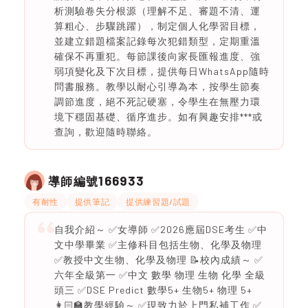
析測驗卷失分根源（理解不足、審題不清、運
算粗心、步驟跳躍），制定個人化學習目標，
並建立錯題檔案記錄每次犯錯類型，定期重溫
確保不再重犯。每節課後向家長匯報進度、強
弱項變化及下次目標，提供每日WhatsApp隨時
問書服務。教學以耐心引導為本，按學生節奏
調節進度，絕不死記硬塞，令學生在無壓力環
境下穩固基礎、循序進步。如有興趣安排***或
查詢，歡迎隨時聯絡。
166933
導師編號
有耐性
提供筆記
提供練習題/試題
自我介紹～ ✅女導師 ✅2026應屆DSE考生 ✅中
文中學畢業 ✅主修科目包括生物、化學及物理
✅教授中文生物、化學及物理 📝校內成績～ ✅
六年全級第一 ✅中文 數學 物理 生物 化學 全級
頭三 ✅DSE Predict 數學5+ 生物5+ 物理 5+
👩🏻‍🏫教學經驗～ ✅現致力於上門私補工作 ✅