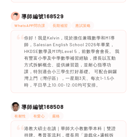
168529
導師編號
WhatsAPP問功課
長期補習
應試策略
你好！我是Kelvin，現於擔任兼職數學和M1導
師，Salesian English School 2026年畢業，
HKDSE數學及M1均Level 5，前數學會會長。 我
有豐富小學及中學數學補習經驗，擅長以互動
方式拆解概念、提供練習題，並耐心指導功
課，特別適合小三學生打好基礎。 可配合銅鑼
灣上門（灣仔區），一星期3天、每次1-1.5小
時，平日早上10:00-12:00均可安排。
168508
導師編號
有耐性
有愛心
嚴格
港教大碩士在讀｜華師大小教數學本科｜雙證
持牌。粵普英流利，擅長用「遊戲化+邏輯拆