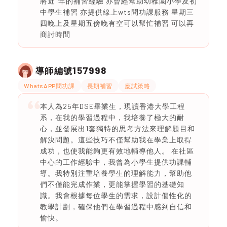
將近1年的補習經驗 亦曾經幫助幼稚園小學及初
中學生補習 亦提供線上wts問功課服務 星期三
四晚上及星期五傍晚有空可以幫忙補習 可以再
商討時間
157998
導師編號
WhatsAPP問功課
長期補習
應試策略
本人為25年DSE畢業生，現讀香港大學工程
系，在我的學習過程中，我培養了極大的耐
心，並發展出1套獨特的思考方法來理解題目和
解決問題。這些技巧不僅幫助我在學業上取得
成功，也使我能夠更有效地輔導他人。 在社區
中心的工作經驗中，我曾為小學生提供功課輔
導。我特別注重培養學生的理解能力，幫助他
們不僅能完成作業，更能掌握學習的基礎知
識。我會根據每位學生的需求，設計個性化的
教學計劃，確保他們在學習過程中感到自信和
愉快。