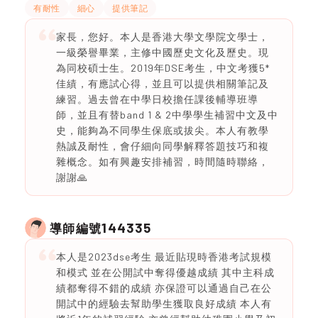
有耐性
細心
提供筆記
家長，您好。本人是香港大學文學院文學士，
一級榮譽畢業，主修中國歷史文化及歷史。現
為同校碩士生。2019年DSE考生，中文考獲5*
佳績，有應試心得，並且可以提供相關筆記及
練習。過去曾在中學日校擔任課後輔導班導
師，並且有替band 1 & 2中學學生補習中文及中
史，能夠為不同學生保底或拔尖。本人有教學
熱誠及耐性，會仔細向同學解釋答題技巧和複
雜概念。如有興趣安排補習，時間隨時聯絡，
謝謝🙏
144335
導師編號
本人是2023dse考生 最近貼現時香港考試規模
和模式 並在公開試中奪得優越成績 其中主科成
績都奪得不錯的成績 亦保證可以通過自己在公
開試中的經驗去幫助學生獲取良好成績 本人有