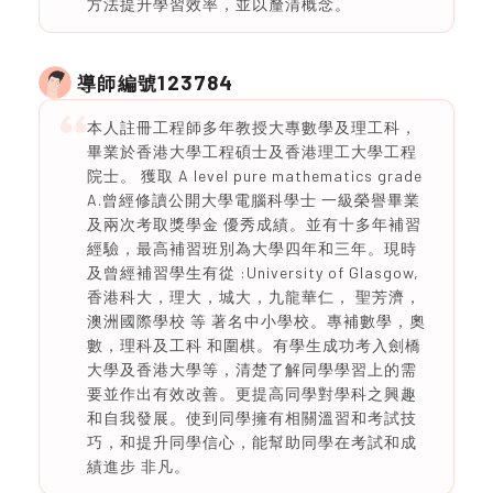
方法提升學習效率，並以釐清概念。
123784
導師編號
本人註冊工程師多年教授大專數學及理工科，
畢業於香港大學工程碩士及香港理工大學工程
院士。 獲取 A level pure mathematics grade
A.曾經修讀公開大學電腦科學士 一級榮譽畢業
及兩次考取獎學金 優秀成績。並有十多年補習
經驗，最高補習班別為大學四年和三年。現時
及曾經補習學生有從 :University of Glasgow,
香港科大，理大，城大，九龍華仁， 聖芳濟，
澳洲國際學校 等 著名中小學校。專補數學，奧
數，理科及工科 和圍棋。有學生成功考入劍橋
大學及香港大學等，清楚了解同學學習上的需
要並作出有效改善。更提高同學對學科之興趣
和自我發展。使到同學擁有相關溫習和考試技
巧，和提升同學信心，能幫助同學在考試和成
績進步 非凡。