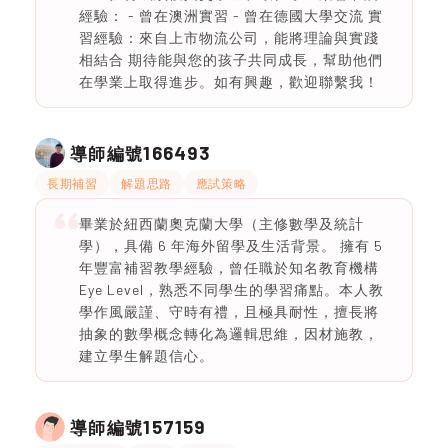
經驗： - 曾在澳洲實習 - 曾在德國大學交流 實
習經驗：來自上市物流公司，能將理論與實踐
相結合 期待能與您的孩子共同成長，幫助他們
在學業上取得進步。如有興趣，歡迎聯繫我！
166493
導師編號
長期補習
解題思路
應試策略
畢業於紐西蘭奧克蘭大學（主修數學及統計
學），具備 6 年海外留學及生活背景。 擁有 5
年豐富補習教學經驗，曾任職於知名教育機構
Eye Level，熟悉不同學生的學習痛點。本人教
學作風嚴謹、守時有禮，且極具耐性，擅長將
抽象的數學概念轉化為邏輯思維，因材施教，
建立學生解題信心。
157159
導師編號