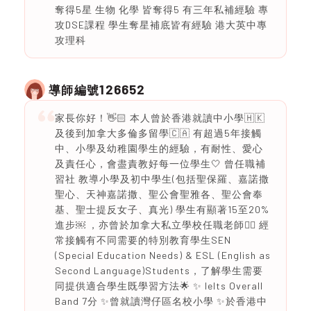
奪得5星 生物 化學 皆奪得5 有三年私補經驗 專
攻DSE課程 學生奪星補底皆有經驗 港大英中專
攻理科
126652
導師編號
家長你好！👋🏻 本人曾於香港就讀中小學🇭🇰
及後到加拿大多倫多留學🇨🇦 有超過5年接觸
中、小學及幼稚園學生的經驗，有耐性、愛心
及責任心，會盡責教好每一位學生🤍 曾任職補
習社 教導小學及初中學生(包括聖保羅、嘉諾撒
聖心、天神嘉諾撒、聖公會聖雅各、聖公會奉
基、聖士提反女子、真光) 學生有顯著15至20%
進步￼ ，亦曾於加拿大私立學校任職老師👍🏿 經
常接觸有不同需要的特別教育學生SEN
(Special Education Needs) & ESL (English as
Second Language)Students，了解學生需要
同提供適合學生既學習方法🌟 ✨ Ielts Overall
Band 7分 ✨曾就讀灣仔區名校小學 ✨於香港中