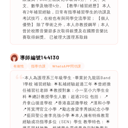
文、數學及物理4分。 【教學/補習經歷】 本人
有2年補習經驗，日常有指導補習學生的功課及
考試技巧，在校也有與同學交流學習； 【個人
優勢】 除了學術之外，本人亦教授鋼琴；本人
曾於校際音樂節多次取得銀獎及在國際音樂比
賽取得銅獎。 已被理大護理系取錄
144130
導師編號
有耐性
指導功課
WhatsAPP問功課
-本人為護理系三年級學生 -畢業於九龍區Band
1學校 補習經驗: 🌟私補經驗超過三年 🌟曾經擔
任補習社老師 🌟教授對象：小一至小六學生全
科 🌟總計教授學生人數：超過20位 包括： 📍
丹拿山循道學校 📍香港嘉諾撒學校 📍漢和小學
📍筲箕灣官立小學 📍勵志會梁李秀娛紀念小學
📍藍田聖公會李兆強小學 🌟本人擁有特殊教育
經驗成功指導多位（SEN）學生 教學特色： 🌟
擅長因材施教，根據學生需求量身定制教學方