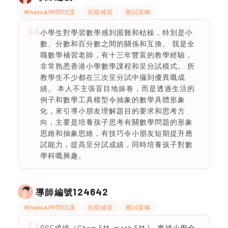
WhatsAPP問功課
長期補習
應試策略
小學生對學習數學感到困難和枯橾，特別是小
數、分數和百分數之間的關係和互換。 我是全
職數學補習老師，有十三年豐富的教學經驗，
非常熟悉香港小學數學課程和呈分試模式。 所
教學生不少都在三次呈分試中攞到優異嘅成
績。 本人不主張盲目地操卷，而是透過生活的
例子和數學工具模型令抽象的數學具體形象
化，來引導小朋友理解題目的要求和思考方
向，主要是培養孩子思考有關數學問題的形象
思維和抽象思維，有技巧令小朋友短期提升應
試能力，提高呈分試成績，同時培養孩子對數
學科嘅興趣。
124642
導師編號
WhatsAPP問功課
長期補習
應試策略
DSE成績（Chem 5**, math 5** )。專補小學全