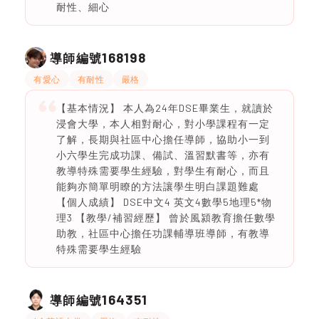
耐性、細心
168198
導師編號
有愛心
有耐性
嚴格
【基本情況】 本人為24年DSE畢業生，就讀於
浸會大學，本人相對耐心，對小學課程有一定
了解，長期與社區中心擔任導師，協助小一到
小六學生完成功課、備試、溫習默書等，亦有
教導特殊需要學生經驗，對學生有耐心，而且
能夠亦簡單明瞭的方法讓學生明白課題難處
【個人成績】 DSE中文4 英文4數學5地理5*物
理3 【教學/補習經歷】 曾於風潁教育擔任數學
助教，社區中心擔任功課輔導班導師，有教導
特殊需要學生經驗
164351
導師編號