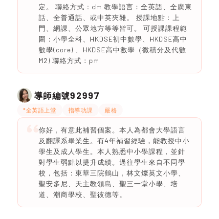
定。 聯絡方式：dm 教學語言：全英語、全廣東
話、全普通話、或中英夾雜。 授課地點：上
門、網課、公眾地方等等皆可。 可授課課程範
圍：小學全科、HKDSE初中數學、HKDSE高中
數學(core) 、HKDSE高中數學（微積分及代數
M2) 聯絡方式：pm
92997
導師編號
*全英語上堂
指導功課
嚴格
你好，有意此補習個案。本人為都會大學語言
及翻譯系畢業生。有4年補習經驗，能教授中小
學生及成人學生。本人熟悉中小學課程，並針
對學生弱點以提升成績。過往學生來自不同學
校，包括：東華三院鶴山，林文燦英文小學、
聖安多尼、天主教領島、聖三一堂小學、培
道、潮商學校、聖彼德等。