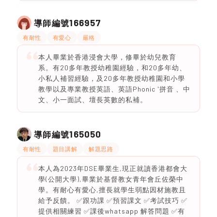
166957
導師編號
有耐性
有愛心
嚴格
本人畢業於香港浸會大學，修畢於幼兒教育
系。有20多年教授幼稚園經驗，和20多年幼、
小私人補習經驗，及20多年教授幼稚園和小學
教學以及專業教授英語、英語Phonic '拼音 、中
文、小一面試、壇長英數的私補。
165050
導師編號
有耐性
題目講解
解題思路
本人為2023年DSE畢業生,現正就讀香港都會大
學(公開大學),畢業於基督教女青年會丘佐榮中
學。有耐心有愛心,擅長就學生弱點因材施教且
給予反饋。 ✅跟功課 ✅預習課文 ✅考試技巧 ✅
提供相關練習 ✅課後whatsapp 解答問題 ✅有