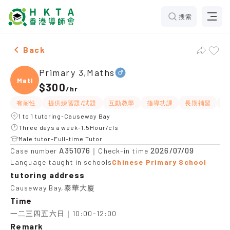
搜索
Male Primary 3,Maths，Causeway Bay Tuition recomme
Back
Primary 3,Maths
Maths
$300
/
hr
有耐性
提供練習題/試題
互動教學
指導功課
長期補習
W
1 to 1 tutoring-Causeway Bay
Three days a week-1.5Hour/cls
Male tutor-Full-time Tutor
A351076
2026/07/09
Case number
｜Check-in time
Language taught in schools
Chinese Primary School
tutoring address
Causeway Bay,泰華大廈
Time
一二三四五六日｜10:00-12:00
Remark