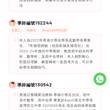
法
152244
導師編號
有愛心
有耐性
WhatsAPP問功課
本人為2022年香港大學化學系及數學系畢業
生。 7年補習經驗（包括私補及補習社） 在
2022-24年擔任中學教師，教授初中綜合科學
科，數學科，及高中化學科，本人相對耐心，
對題目理解、解題獨有一套思考方法，可分享
給學生相關技巧。
130542
導師編號
香港註冊職業治療師 專補小學呈分試、初中、
高中數學、高中化學 畢業於Band1英文中學筲
箕灣官立中學 2020DSE考生 現在為特殊學校職