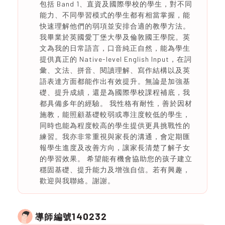
包括 Band 1、直資及國際學校的學生，對不同
能力、不同學習模式的學生都有相當掌握，能
快速理解他們的弱項並安排合適的教學方法。
我畢業於英國愛丁堡大學及倫敦國王學院。英
文為我的日常語言，口音純正自然，能為學生
提供真正的 Native-level English Input，在詞
彙、文法、拼音、閱讀理解、寫作結構以及英
語表達方面都能作出有效提升。無論是加強基
礎、提升成績，還是為國際學校課程補底，我
都具備多年的經驗。 我性格有耐性，善於因材
施教，能照顧基礎較弱或專注度較低的學生，
同時也能為程度較高的學生提供更具挑戰性的
練習。我亦非常重視與家長的溝通，會定期匯
報學生進度及改善方向，讓家長清楚了解子女
的學習效果。 希望能有機會協助您的孩子建立
穩固基礎、提升能力及增強自信。若有興趣，
歡迎與我聯絡。謝謝。
140232
導師編號