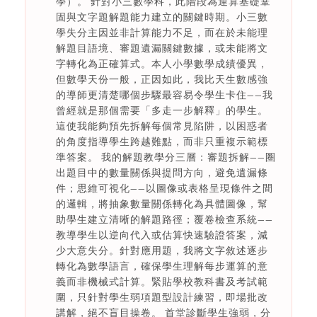
學）。 針對小三數學科，此階段為運算基礎鞏
固與文字題解題能力建立的關鍵時期。小三數
學失分主因並非計算能力不足，而在於未能理
解題目語境、審題遺漏關鍵數據，或未能將文
字轉化為正確算式。本人小學數學成績優異，
但數學天份一般，正因如此，我比天生數感強
的導師更清楚哪個步驟最容易令學生卡住——我
曾經就是那個需要「多走一步解釋」的學生。
這使我能夠預先拆解每個常見陷阱，以困惑者
的角度指導學生跨越難點，而非只重複示範標
準答案。 我的解題教學分三層：審題拆解——圈
出題目中的數量關係與提問方向，避免遺漏條
件；思維可視化——以圖像或表格呈現條件之間
的邏輯，將抽象數量關係轉化為具體圖像，幫
助學生建立清晰的解題路徑；覆卷檢查系統——
教導學生以逆向代入或估算快速驗證答案，減
少大意失分。針對應用題，我將文字敘述逐步
轉化為數學語言，確保學生理解每步運算的意
義而非機械式計算。緊貼學校教科書及考試範
圍，只針對學生弱項題型設計練習，即場批改
講解，絕不盲目操卷。 首堂診斷學生強弱，分