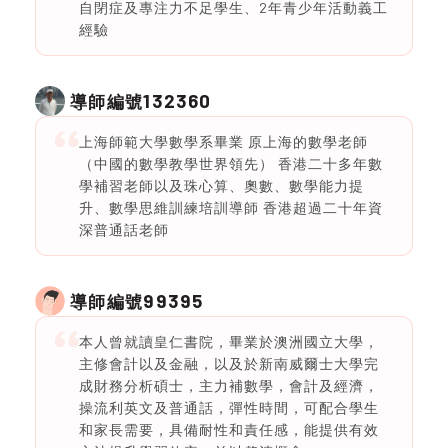
自閉症及專注力不足學生、2年青少年活動義工
經驗
132360
導師編號
上海師範大學數學系畢業 原上海的數學老師
（中國的數學教學世界領先） 香港二十多年數
學補習老師以及珠心算、奧數、數學能力提
升、數學思維訓練培訓導師 香港超過二十年資
深普通話老師
99395
導師編號
本人曾就讀皇仁書院，畢業於澳洲國立大學，
主修會計以及金融，以及於新南威爾士大學完
成財務分析碩士，主力補數學，會計及經濟，
操流利英文及普通話，彈性時間，可配合學生
和家長需要，具備耐性和責任感，能提供有效