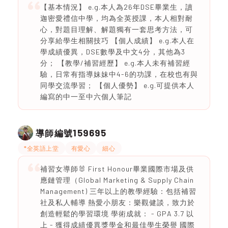
【基本情況】 e.g.本人為26年DSE畢業生，讀
迦密愛禮信中學，均為全英授課，本人相對耐
心，對題目理解、解題獨有一套思考方法，可
分享給學生相關技巧 【個人成績】 e.g.本人在
學成績優異，DSE數學及中文4分，其他為3
分； 【教學/補習經歷】 e.g.本人未有補習經
驗，日常有指導妹妹中4-6的功課，在校也有與
同學交流學習； 【個人優勢】 e.g.可提供本人
編寫的中一至中六個人筆記
159695
導師編號
*全英語上堂
有愛心
細心
補習女導師🐰 First Honour畢業國際市場及供
應鏈管理（Global Marketing & Supply Chain
Management) 三年以上的教學經驗：包括補習
社及私人輔導 熱愛小朋友：樂觀健談，致力於
創造輕鬆的學習環境 學術成就： - GPA 3.7 以
上 - 獲得成績優異獎學金和最佳學生榮譽 國際