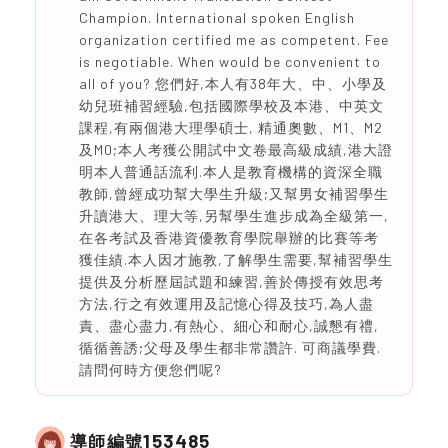
Champion. International spoken English
organization certified me as competent. Fee
is negotiable. When would be convenient to
all of you? 您們好,本人有38年大、中、小學及
幼兒班補習經驗,包括國際學校及本港、中英文
課程,有兩個港大理學碩士, 精通奧數、M1、M2
及M0;本人考獲公開試中文卷最高級成績,港大證
明本人普通話流利.本人是教育機構的資深全職
教師,曾經成功幫大學生升級;又幫男女補習學生
升讀港大、理大等,另幫學生進步成為全級第一,
在各考試及香港資優教育學院舉辦的比賽等考
獲佳績.本人因才施教,了解學生需要,幫補習學生
提供及分析歷屆試題和練習,善於傳授有效思考
方法,行之有效運用及記憶心得及技巧,為人盡
責、盡心盡力,有熱心、細心和耐心,誠懇有禮,
循循善誘;父母及學生都非常讚許. 可商議學費.
請問何時方便您們呢?
153485
導師編號