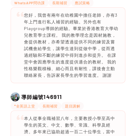
WhatsAPP問功課
長期補習
應試策略
您好，我曾有兩年在幼稚園中擔任老師，亦有3
年上門進行私人補習的經驗。另外也有
Playgroup導師的經驗。畢業於香港教育大學幼
兒教育學士課程。 我的教學理念是因材施教，
會提供教材，亦希望透過提供不同的練習及嘗
試機會給學生，讓學生達到從做中學，從而透
過經驗和不斷的練習中得到進步和提升。 在課
堂中會因應學生的進度提供適合的教材。 我的
性格樂觀積極、細心而且有耐性，課後會主動
聯絡家長，告訴家長學生的學習進度。 謝謝
146911
導師編號
*全英語上堂
長期補習
題目講解
本人從事全職補習八年，主要教授小學至高中
學生的英文、中文、數學、常識、科學及經
濟。多年來已協助超過一百二十位學生，當中