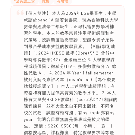
*全英語上堂
嚴格
有耐性
【個人簡述】 本人為2024年DSE畢業生，中學
就讀於band 1A 聖若瑟書院，現為香港科技大學
數學與經濟學二年級生，正尋找需要數學科補
習的學生。本人的教學宗旨注重學術嚴謹和考
試策略，授課態度循循善誘，望能令貴子弟得
到最合乎成本效益的教學質素。 【相關學術成
績】 1. 2024 HKDSE 數學 (Core) 5* 2. 曾於中
學時奪得數學(M2） 全級頭三位 3. 大學數學課
程成績優異：微積分(I) A+, 多變數微積分 A, 線
性代數 A-。 4. 2024 年 Year 1 fall semester
被列入院長嘉許名單（dean’s list) 【為什麼要
找我授課呢？】 1. 本人上述學術成績理想，有
資格和有能力提供高質素的教學水平。 2. 本人
擁有大量與HKDSE數學科（core)和(M2) 相關的
課程練習，並有大量來自不同出版社、不同名
校的試卷，試題有輕有淺，有by-topic亦有by-
year，能適合目標無論是保底或是拔尖的學
生。 定價：$220-$350 (每一小時，一對一) :
價格按地區、課程難度、特定教學要求等等釐