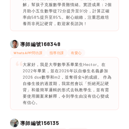
解」幫孩子克服數學畏難情緒。實證成果：2個
月助小五生數學從72分提升至91分，計算正確
率由58%提升至85%。耐心細緻，注重思維培
養而非死記硬背，歡迎家長諮詢！
168348
導師編號
WhatsAPP問功課
指導功課
有愛心
大家好，我是大學數學系畢業生Hector。在
2022年畢業，並在2026年以自修生名義參加
2026 dse數學和m2，並奪得全4的成績。 作為
自修生後的過渡期，我當然會以「拒絕死記硬
背」和最簡單邏輯的形式去執教學生，並有需
要使用圖案來解釋，令到學生由沒有信心變成
有信心。
156135
導師編號