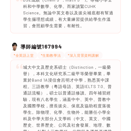
科和中學數學、化學。而家讀緊CUHK
Science。無論中英文卷以及拔尖補底都有幫過
學生攞理想成績，有大量練習提供給學生作溫
習，會照顧學生需要，有耐性。
167994
導師編號
*全英語上堂
*生動教學法
*深入背景資料講解
城大中文及歷史系碩士（Distinction，一級榮
譽），本科文化研究系二級甲等榮譽畢業，畢
業於Band 1A浸信會呂明才中學，熟悉英中課
程。三語教學（粵語母語、英語IELTS 7.0、普
通話流暢），碩士以普通話修讀。四年補習經
驗，現有八名學生，涵蓋中中、英中、普教中
及國際學校，擅長拔尖、保底及協助程度落後
學生。除物理、化學、生物外，能勝任小學全
科及中學大部分人文學科（中文、英文、中國
歷史、世界歷史、公民及社會發展、地理、數