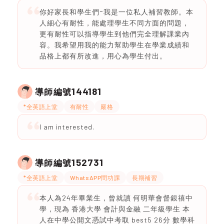
你好家長和學生們ｰ我是一位私人補習教師。本
人細心有耐性，能處理學生不同方面的問題，
更有耐性可以指導學生到他們完全理解課業內
容。我希望用我的能力幫助學生在學業成績和
品格上都有所改進，用心為學生付出。
144181
導師編號
*全英語上堂
有耐性
嚴格
I am interested.
152731
導師編號
*全英語上堂
WhatsAPP問功課
長期補習
本人為24年畢業生，曾就讀 何明華會督銀禧中
學，現為 香港大學 會計與金融 二年級學生 本
人在中學公開文憑試中考取 best5 26分 數學科