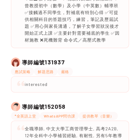
曾教授初中（數學）及小學（中英數）輔導班
✅接觸過不同學生，對補底有特別心得 ✅可提
供相關科目的答題技巧，練習，筆記及歷屆試
題 ✅用心與家長溝通，了解子女學習狀況後才
開始正式上課 ✅主要針對需要補底的學生 ✅因
材施教 ❌死機難背 命令式／高壓式教學
131937
導師編號
應試策略
解題思路
嚴格
interested
152058
導師編號
*全英語上堂
WhatsAPP問功課
提供教琴（音樂）
全職導師, 中文大學工商管理學士, 高考2A2B,
12年全科中小學補習經驗, 有耐性, 另有5年教導