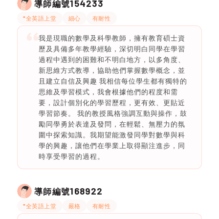
154233
導師編號
*全英語上堂
細心
有耐性
我是現職的數學及科學教師，擁有教育碩士資
歷及具備多年教學經驗，深切明白同學在學習
過程中遇到的困難和不明白地方，以多角度、
新思維方式教導，協助他們掌握數學概念，並
且建立自信及興趣 我相信每位學生都有獨特的
思維及學習模式，我會根據他們的程度和需
要，設計個別化的學習歷程，更有效、更貼近
學習節奏。 我的教授風格強調互動與操作，鼓
勵同學勇於表達及發問，在輕鬆、無壓力的氛
圍中探索知識。我期望能激發同學對數學與科
學的興趣，讓他們在學業上取得顯注進步，同
時享受學習的過程。
168922
導師編號
*全英語上堂
嚴格
有耐性