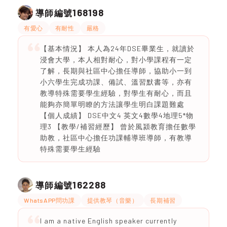
168198
導師編號
有愛心
有耐性
嚴格
【基本情況】 本人為24年DSE畢業生，就讀於
浸會大學，本人相對耐心，對小學課程有一定
了解，長期與社區中心擔任導師，協助小一到
小六學生完成功課、備試、溫習默書等，亦有
教導特殊需要學生經驗，對學生有耐心，而且
能夠亦簡單明瞭的方法讓學生明白課題難處
【個人成績】 DSE中文4 英文4數學4地理5*物
理3 【教學/補習經歷】 曾於風潁教育擔任數學
助教，社區中心擔任功課輔導班導師，有教導
特殊需要學生經驗
162288
導師編號
WhatsAPP問功課
提供教琴（音樂）
長期補習
I am a native English speaker currently