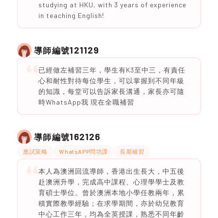
studying at HKU, with 3 years of experience
in teaching English!
121129
導師編號
已經做左補習三年，學生有K3至中三，有責任
心和耐性對待每位學生，可以掌握到不同年級
的知識，每堂可以告訴家長溝通，家長亦可隨
時WhatsApp我 現在全職補習
162126
導師編號
應試策略
WhatsAPP問功課
長期補習
本人為澳洲回流導師，香港出生長大，中五後
赴澳洲升學，完成高中課程、心理學學士及教
育碩士學位。曾於澳洲本地小學任教兩年，累
積實際教學經驗；在求學期間，亦於幼兒教育
中心工作三年，均為全英授課，熟悉不同年齡