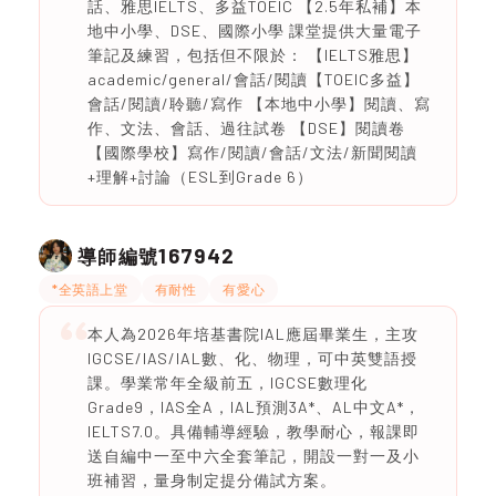
話、雅思IELTS、多益TOEIC 【2.5年私補】本
地中小學、DSE、國際小學 課堂提供大量電子
筆記及練習，包括但不限於： 【IELTS雅思】
academic/general/會話/閱讀【TOEIC多益】
會話/閱讀/聆聽/寫作 【本地中小學】閱讀、寫
作、文法、會話、過往試卷 【DSE】閱讀卷
【國際學校】寫作/閱讀/會話/文法/新聞閱讀
+理解+討論（ESL到Grade 6）
167942
導師編號
*全英語上堂
有耐性
有愛心
本人為2026年培基書院IAL應屆畢業生，主攻
IGCSE/IAS/IAL數、化、物理，可中英雙語授
課。學業常年全級前五，IGCSE數理化
Grade9，IAS全A，IAL預測3A*、AL中文A*，
IELTS7.0。具備輔導經驗，教學耐心，報課即
送自編中一至中六全套筆記，開設一對一及小
班補習，量身制定提分備試方案。