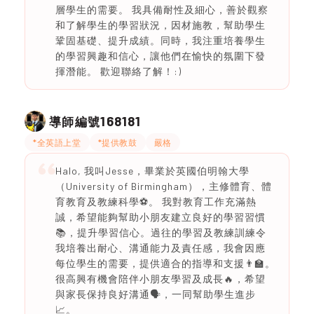
層學生的需要。 我具備耐性及細心，善於觀察
和了解學生的學習狀況，因材施教，幫助學生
鞏固基礎、提升成績。同時，我注重培養學生
的學習興趣和信心，讓他們在愉快的氛圍下發
揮潛能。 歡迎聯絡了解！:)
168181
導師編號
*全英語上堂
*提供教鼓
嚴格
Halo, 我叫Jesse，畢業於英國伯明翰大學
（University of Birmingham），主修體育、體
育教育及教練科學⚽️。 我對教育工作充滿熱
誠，希望能夠幫助小朋友建立良好的學習習慣
📚，提升學習信心。過往的學習及教練訓練令
我培養出耐心、溝通能力及責任感，我會因應
每位學生的需要，提供適合的指導和支援👨‍🏫。
很高興有機會陪伴小朋友學習及成長🔥，希望
與家長保持良好溝通🗣️，一同幫助學生進步
📈。