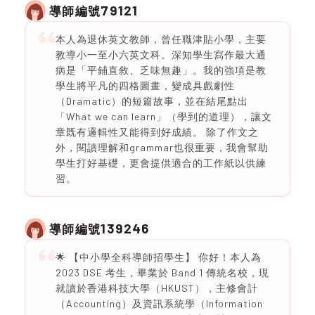
79121
導師編號
本人為退休英文教師，曾任職津貼小學，主要
教導小一至小六英文科。深知學生寫作最大通
病是「平鋪直敘、乏味無趣」。我的強項是教
學生將平凡的四格圖畫，變成具戲劇性
（Dramatic）的短篇故事，並在結尾點出
「What we can learn」（學到的道理），讓文
章既有邏輯性又能得到好成績。 除了作文之
外，閱讀理解和grammar也很重要，我會幫助
學生打好基礎，更會提供適合的工作紙以供練
習。
139246
導師編號
🌟 【中小學全科導師招學生】 你好！本人為
2023 DSE 考生，畢業於 Band 1 傳統名校，現
就讀於香港科技大學（HKUST），主修會計
（Accounting）及資訊系統學（Information