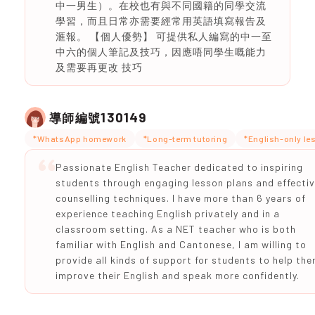
中一男生）。在校也有與不同國籍的同學交流
學習，而且日常亦需要經常用英語填寫報告及
滙報。 【個人優勢】 可提供私人編寫的中一至
中六的個人筆記及技巧，因應唔同學生嘅能力
及需要再更改 技巧
130149
導師編號
*WhatsApp homework
*Long-term tutoring
*English-only l
Passionate English Teacher dedicated to inspiring
students through engaging lesson plans and effecti
counselling techniques. I have more than 6 years of
experience teaching English privately and in a
classroom setting. As a NET teacher who is both
familiar with English and Cantonese, I am willing to
provide all kinds of support for students to help th
improve their English and speak more confidently.