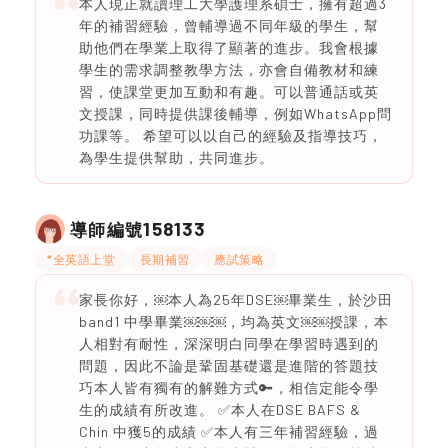
本人現正就讀理工大學護理系碩士，擁有超過3
年的補習經驗，曾輔導過不同年級的學生，幫
助他們在學業上取得了顯著的進步。我會根據
學生的需求調整教學方法，亦會自備教材和練
習，使課堂更加互動和有趣。可以普通話或英
文授課，同時提供課後輔導，例如WhatsApp問
功課等。 希望可以以自己的經驗及指導技巧，
為學生提供幫助，共同進步。
158133
導師編號
*全英語上堂
長期補習
應試策略
家長你好，￼本人為25年DSE￼畢業生，於沙田
band1 中學畢業￼￼￼，均為英文￼￼授課，本
人相對有耐性，深深明白同學在學習時遇到的
問題，因此不論是鞏固基礎還是進階的答題技
巧本人皆有獨有的解難方式🔑，相信定能令學
生的成績有所改進。 ✅本人在DSE BAFS &
Chin 中獲5的成績 ✅本人有三年補習經驗，過