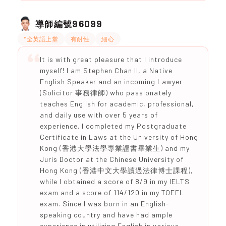
96099
導師編號
*全英語上堂
有耐性
細心
It is with great pleasure that I introduce
myself! I am Stephen Chan II, a Native
English Speaker and an incoming Lawyer
(Solicitor 事務律師) who passionately
teaches English for academic, professional,
and daily use with over 5 years of
experience. I completed my Postgraduate
Certificate in Laws at the University of Hong
Kong (香港大學法學專業證書畢業生) and my
Juris Doctor at the Chinese University of
Hong Kong (香港中文大學讀過法律博士課程),
while I obtained a score of 8/9 in my IELTS
exam and a score of 114/120 in my TOEFL
exam. Since I was born in an English-
speaking country and have had ample
experience in utilizing English in various