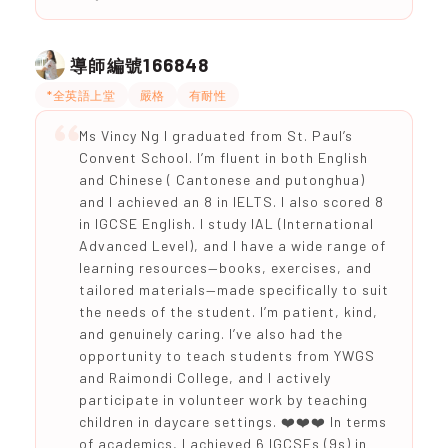
166848
導師編號
*全英語上堂
嚴格
有耐性
Ms Vincy Ng I graduated from St. Paul’s
Convent School. I’m fluent in both English
and Chinese ( Cantonese and putonghua)
and I achieved an 8 in IELTS. I also scored 8
in IGCSE English. I study IAL (International
Advanced Level), and I have a wide range of
learning resources—books, exercises, and
tailored materials—made specifically to suit
the needs of the student. I’m patient, kind,
and genuinely caring. I’ve also had the
opportunity to teach students from YWGS
and Raimondi College, and I actively
participate in volunteer work by teaching
children in daycare settings. ❤️❤️❤️ In terms
of academics, I achieved 6 IGCSEs (9s) in