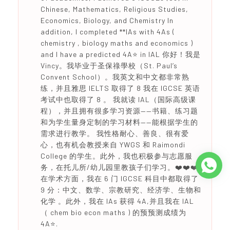
Chinese, Mathematics, Religious Studies,
Economics, Biology, and Chemistry In
addition, I completed **IAs with 4As (
chemistry , biology maths and economics )
and I have a predicted 4A⭐️ in IAL 你好！我是
Vincy。我毕业于圣保祿學校（St. Paul’s
Convent School）。我英文和中文都非常熟
练，并且雅思 IELTS 取得了 8 我在 IGCSE 英语
考试中也取得了 8 。 我就读 IAL（国际高级课
程），并且拥有很多学习资源——书籍、练习题
和为学生量身定制的学习材料——能根据学生的
需求进行教学。 我性格耐心、善良、很有爱
心，也有机会教授来自 YWGS 和 Raimondi
College 的学生。此外，我也积极参与志愿服
务，在托儿所/幼儿园里教孩子们学习。❤️❤️❤️
在学术方面，我在 6 门 IGCSE 科目中都取得了
9 分：中文、数学、宗教研究、经济学、生物和
化学 。此外，我在 IAs 获得 4A,并且我在 IAL
（ chem bio econ maths ) 的预预测成绩为
4A⭐️.