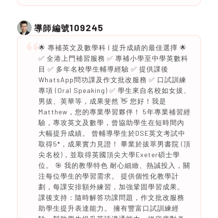
109245
導師編號
🌟 專補英文及數學科 | 提升成績的最佳選擇 🌟
✅ 全港上門補習服務 ✅ 專補小學至中學英數科
目 ✅ 多年名校學生輔導經驗 ✅ 提供課後
WhatsApp問功課及作文批改服務 ✅ 口試訓練
專項 (Oral Speaking) ✅ 學生來自名校如女拔、
男拔、英華等，成果斐然 👋 您好！我是
Matthew，您的專業學習夥伴！ 5年專業補習經
驗，專攻英文及數學，曾協助學生在短時間內
大幅提升成績。 曾輔導學生於DSE英文考試中
取得5*，成果實力見證！ 畢業於拔萃男書院 (頂
尖名校)，並取得英國頂尖大學Exeter碩士學
位。 🎯 我的教學特色 耐心細緻、熱誠投入，關
注每位學生的學習需求。 提供個性化教學計
劃，每課安排額外練習，加強鞏固學習成果。
課後支持：隨時解答功課問題，作文批改服務
助學生提升表達能力。 擁有豐富口試訓練經