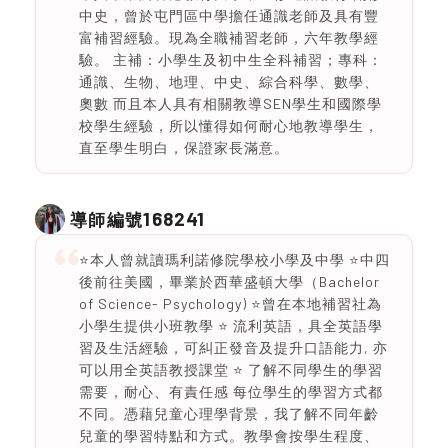
中史，曾於屯門區中學擔任通識老師及具有豐
富補習經驗。現為全職補習老師，六年教學經
驗。 主補：小學生及初中生全科補習；專科：
通識、生物、地理、中史、綜合科學、數學、
奧數 而且本人具有相關教導SEN學生和國際學
校學生經驗，所以懂得如何耐心地教導學生，
直至學生明白，保證家長滿意。
168241
導師編號
⭐️本人曾就讀瑪利諾修院學校小學及中學 ⭐️中四
後前往美國，畢業於西華盛頓大學（Bachelor
of Science- Psychology) ⭐️曾在本地補習社為
小學生提供小班教學 ⭐️ 流利英語，具全英語學
習及生活經驗，可糾正發音及提升口語能力, 亦
可以用全英語教授課堂 ⭐️ 了解不同學生的學習
需要，耐心、有責任感 每位學生的學習方式都
不同。憑藉兒童心理學背景，我了解不同年齡
兒童的學習特點和方式。教學會按學生程度、