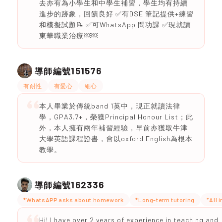
去亦有為小學生和中學生補習，學生均有持續
進步的跡象，回饋良好 ✅有DSE 筆記提供+練習
和模擬試題📝 ✅可WhatsApp 問功課 ✅現就讀
東華職業治療￼￼
151576
導師編號
有耐性
有愛心
細心
本人畢業於傳統band 1英中，現正就讀法律
學，GPA3.7+，榮獲Principal Honour List；此
外，本人擁有兩年補習經驗，早前亦獲取牛津
大學英語課程證書，會以oxford English為根本
教學。
162336
導師編號
*WhatsAPP asks about homework
*Long-term tutoring
*All 
Hi! I have over 2 years of experience in teaching and