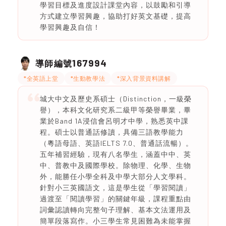
學習目標及進度設計課堂內容，以鼓勵和引導
方式建立學習興趣，協助打好英文基礎，提高
學習興趣及自信！
167994
導師編號
*全英語上堂
*生動教學法
*深入背景資料講解
城大中文及歷史系碩士（Distinction，一級榮
譽），本科文化研究系二級甲等榮譽畢業，畢
業於Band 1A浸信會呂明才中學，熟悉英中課
程。碩士以普通話修讀，具備三語教學能力
（粵語母語、英語IELTS 7.0、普通話流暢）。
五年補習經驗，現有八名學生，涵蓋中中、英
中、普教中及國際學校。除物理、化學、生物
外，能勝任小學全科及中學大部分人文學科。
針對小三英國語文，這是學生從「學習閱讀」
過渡至「閱讀學習」的關鍵年級，課程重點由
詞彙認讀轉向完整句子理解、基本文法運用及
簡單段落寫作。小三學生常見困難為未能掌握