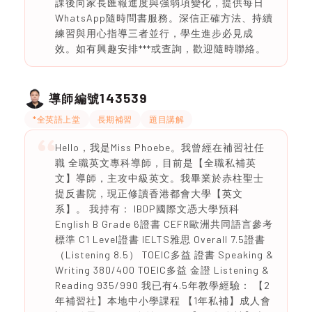
課後向家長匯報進度與強弱項變化，提供每日
WhatsApp隨時問書服務。深信正確方法、持續
練習與用心指導三者並行，學生進步必見成
效。如有興趣安排***或查詢，歡迎隨時聯絡。
143539
導師編號
*全英語上堂
長期補習
題目講解
Hello，我是Miss Phoebe。我曾經在補習社任
職 全職英文專科導師，目前是【全職私補英
文】導師，主攻中級英文。我畢業於赤柱聖士
提反書院，現正修讀香港都會大學【英文
系】。 我持有： IBDP國際文憑大學預科
English B Grade 6證書 CEFR歐洲共同語言參考
標準 C1 Level證書 IELTS雅思 Overall 7.5證書
（Listening 8.5） TOEIC多益 證書 Speaking &
Writing 380/400 TOEIC多益 金證 Listening &
Reading 935/990 我已有4.5年教學經驗： 【2
年補習社】本地中小學課程 【1年私補】成人會