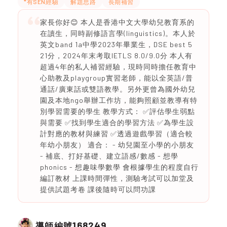
*有SEN經驗
解題思路
長期補習
家長你好😊 本人是香港中文大學幼兒教育系的
在讀生，同時副修語言學(linguistics)。本人於
英文band 1a中學2023年畢業生，DSE best 5
21分，2024年末考取IETLS 8.0/9.0分 本人有
超過4年的私人補習經驗，現時同時擔任教育中
心助教及playgroup實習老師，能以全英語/普
通話/廣東話或雙語教學。另外更曾為國外幼兒
園及本地ngo舉辦工作坊，能夠照顧並教導有特
別學習需要的學生 教學方式： ✅評估學生弱點
與需要 ✅找到學生適合的學習方法 ✅為學生設
計對應的教材與練習 ✅透過遊戲學習（適合較
年幼小朋友） 適合： - 幼兒園至小學的小朋友
- 補底、打好基礎、建立語感/數感 - 想學
phonics - 想趣味學數學 會根據學生的程度自行
編訂教材 上課時間彈性，測驗考試可以加堂及
提供試題考卷 課後隨時可以問功課
168249
導師編號