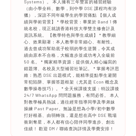
Systems）。 本人擁有三年豐富的補習經驗
（由小學全科、數學，到中學 DSE 課程均有涉
獵），深諳不同年級學生的學習痛點 【個人成
績與學術背景】 * 學校背景：畢業於 Band 1 傳
統名校，現正就讀香港科技大學雙主修會計及
資訊系統。 【教學特色與學生成績】 * 教學細
心、效果顯著：本人教學非常細心、有耐性。
過去曾成功幫助底子較弱的學生逆襲，令其成
績由原本不合格，大幅進步並成功考入全級前
50 名。 * 獨家精準資源：提供個人精心編寫的
錯題簿、名校及大型補習社筆記。 * 掌握考評思
維：熟悉 DSE 出題模式，能精準提點學生避開
常犯陷阱、掌握答題框架（尤其是 Econ 概念及
數學操卷技巧）。 * 全天候課後支援：特設課後
24/7 WhatsApp 問問題服務，有問必答。 本人
對教學極具熱誠，過往經常指導同學及學弟妹
操練 Past Paper。無論是想為小學/初中數學
打好根基、由弱轉強，還是想在高中 DSE 戰場
衝刺奪星，本人都有信心陪伴同學進步、創出
佳績！ 歡迎 DM / 聯絡查詢詳情及學費安排！