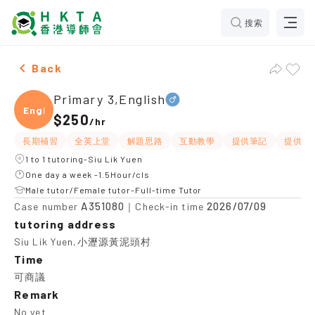
搜索
Male Primary 3,English，Siu Lik Yuen Tuition recomme
Back
Primary 3,English
Engli
$250
/
hr
長期補習
全英上堂
解題思路
互動教學
提供筆記
提供練
1 to 1 tutoring-Siu Lik Yuen
One day a week -1.5Hour/cls
Male tutor/Female tutor-Full-time Tutor
A351080
2026/07/09
Case number
｜Check-in time
tutoring address
Siu Lik Yuen,小瀝源黃泥頭村
Time
可商議
Remark
No yet