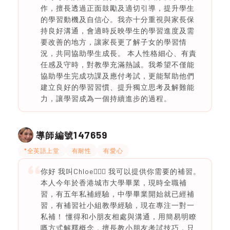
作，擅長透過正面鼓勵及適切引導，提升學生
的學習動機及自信心。我亦十分重視與家長保
持良好溝通，會適時反映學生的學習進度及需
要改善的地方，讓家長更了解子女的學習情
況，共同協助學生成長。 本人性格細心、有責
任感及守時，對教學充滿熱誠。我希望不僅能
協助學生完成功課及應付考試，更能幫助他們
建立良好的學習習慣、提升獨立思考及解難能
力，讓學習成為一個持續進步的過程。
147659
導師編號
*全英語上堂
有耐性
有愛心
你好 我叫Chloe🙋🏼‍♀️ 我可以提供你需要的補習。
本人今年於香港城市大學畢業，現時全職補
習，有五年私補經驗，中學畢業開始就已經補
習，有補習社小組教學經驗，現在專注一對一
私補！ 懂得和小朋友相處與溝通，用簡易明瞭
嘅方式解釋概念，擅長教小朋友考試技巧，只