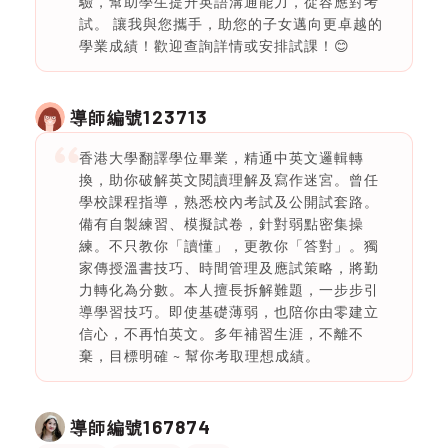
驗，幫助學生提升英語溝通能力，從容應對考
試。 讓我與您攜手，助您的子女邁向更卓越的
學業成績！歡迎查詢詳情或安排試課！😊
123713
導師編號
香港大學翻譯學位畢業，精通中英文邏輯轉
換，助你破解英文閱讀理解及寫作迷宮。曾任
學校課程指導，熟悉校內考試及公開試套路。
備有自製練習、模擬試卷，針對弱點密集操
練。不只教你「讀懂」，更教你「答對」。獨
家傳授溫書技巧、時間管理及應試策略，將勤
力轉化為分數。本人擅長拆解難題，一步步引
導學習技巧。即使基礎薄弱，也陪你由零建立
信心，不再怕英文。多年補習生涯，不離不
棄，目標明確 ~ 幫你考取理想成績。
167874
導師編號