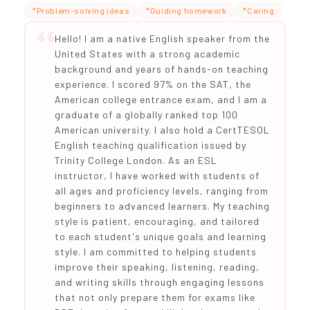
*Problem-solving ideas
*Guiding homework
*Caring
Hello! I am a native English speaker from the
United States with a strong academic
background and years of hands-on teaching
experience. I scored 97% on the SAT, the
American college entrance exam, and I am a
graduate of a globally ranked top 100
American university. I also hold a CertTESOL
English teaching qualification issued by
Trinity College London. As an ESL
instructor, I have worked with students of
all ages and proficiency levels, ranging from
beginners to advanced learners. My teaching
style is patient, encouraging, and tailored
to each student's unique goals and learning
style. I am committed to helping students
improve their speaking, listening, reading,
and writing skills through engaging lessons
that not only prepare them for exams like