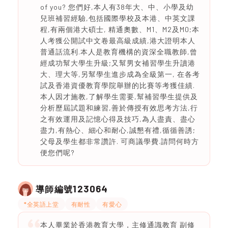
of you? 您們好,本人有38年大、中、小學及幼
兒班補習經驗,包括國際學校及本港、中英文課
程,有兩個港大碩士, 精通奧數、M1、M2及M0;本
人考獲公開試中文卷最高級成績,港大證明本人
普通話流利.本人是教育機構的資深全職教師,曾
經成功幫大學生升級;又幫男女補習學生升讀港
大、理大等,另幫學生進步成為全級第一, 在各考
試及香港資優教育學院舉辦的比賽等考獲佳績.
本人因才施教,了解學生需要,幫補習學生提供及
分析歷屆試題和練習,善於傳授有效思考方法,行
之有效運用及記憶心得及技巧,為人盡責、盡心
盡力,有熱心、細心和耐心,誠懇有禮,循循善誘;
父母及學生都非常讚許. 可商議學費.請問何時方
便您們呢?
123064
導師編號
*全英語上堂
有耐性
有愛心
本人畢業於香港教育大學，主修通識教育 副修