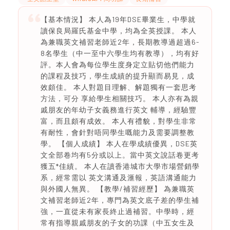
【基本情況】 本人為19年DSE畢業生，中學就
讀保良局羅氏基金中學，均為全英授課。 本人
為兼職英文補習老師近2年，長期教導過超過6-
8名學生（中一至中六學生均有教導），均有好
評。本人會為每位學生度身定立貼切他們能力
的課程及技巧，學生成績的提升顯而易見，成
效頗佳。 本人對題目理解、解題獨有一套思考
方法，可分 享給學生相關技巧。 本人亦有為親
戚朋友的年幼子女義務進行英文 輔導，經驗豐
富，而且頗有成效。 本人有禮貌，對學生非常
有耐性，會針對唔同學生嘅能力及需要調整教
學。 【個人成績】 本人在學成績優異，DSE英
文全部卷均有5分或以上。當中英文說話卷更考
獲五*佳績。 本人在讀香港城市大學市場營銷學
系，經常需以 英文溝通及滙報，英語溝通能力
與外國人無異。 【教學/補習經歷】 為兼職英
文補習老師近2年，專門為英文底子差的學生補
強，一直從未有家長終止過補習。中學時，經
常有指導親戚朋友的子女的功課（中五女生及