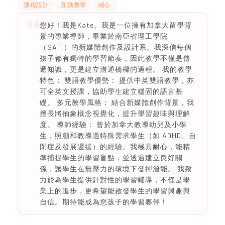
課程設計
互動教學
細心
您好！我是Kate。我是一位擁有加拿大留學背
景的專業導師，畢業於南亞省理工學院
（SAIT）的新媒體創作及設計系。我深信每個
孩子都有獨特的學習節奏，因此教學不僅是傳
遞知識，更是建立溝通橋樑的過程。 我的教學
特色： 雙語教學優勢： 提供中英雙語教學，亦
可全英文授課，協助學生建立穩固的語言基
礎。 多元教學風格： 結合新媒體創作背景，我
擅長將抽象概念視覺化，提升學習趣味與理解
度。 導師經驗： 曾於加拿大教導幼兒及小學
生，照顧和教導過特殊需求學生（如 ADHD、自
閉症及發展遲緩）的經驗。我極具耐心，能精
準捕捉學生的學習盲點，並透過建立良好關
係，讓學生在無壓力的環境下發揮潛能。 我致
力於為學生提供針對性的學習輔導，不僅是學
業上的進步，更希望能啟發學生的學習興趣與
自信。期待能成為您孩子的學習夥伴！