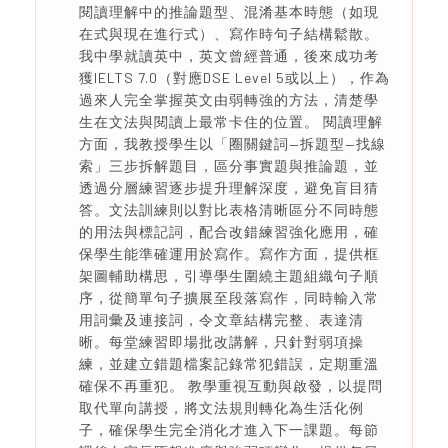
閱讀理解中的推論題型、混淆基本時態（如現
在式與現在進行式）、寫作時句子結構鬆散。
我中學就讀英中，英文曾經普通，後來成功考
獲IELTS 7.0（對應DSE Level 5或以上），作為
過來人完全掌握英文由弱轉強的方法，清楚學
生在文法與閱讀上最常卡住的位置。 閱讀理解
方面，我教授學生以「圈關鍵詞—拆題型—找線
索」三步拆解題目，區分事實題與推論題，並
透過分層練習逐步提升理解深度，避免盲目猜
答。文法訓練則以對比表格清晰區分不同時態
的用法與標記詞，配合改錯練習強化應用，確
保學生能準確運用於寫作。寫作方面，提供框
架圖輔助構思，引導學生圍繞主題組織句子順
序，從簡單句子擴展至段落寫作，同時輸入常
用詞彙及連接詞，令文章結構完整、表達清
晰。每堂練習即場批改講解，只針對弱項操
練，並建立錯題檔案記錄常犯錯誤，定期重溫
確保不再重犯。 教學重視互動與啟發，以提問
取代單向講授，將文法規則轉化為生活化例
子，確保學生完全消化才進入下一課題。每節