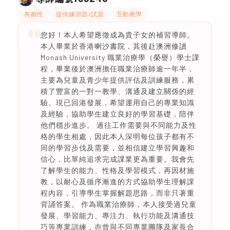
有耐性
提供練習題/試題
互動教學
您好！本人希望應徵成為貴子女的補習導師。
本人畢業於香港喇沙書院，其後赴澳洲修讀
Monash University 職業治療學（榮譽）學士課
程，畢業後於澳洲擔任職業治療師逾一年半，
主要為兒童及青少年提供評估及訓練服務，累
積了豐富的一對一教學、溝通及建立關係的經
驗。現已回港發展，希望運用自己的專業知識
及經驗，協助學生建立良好的學習基礎，陪伴
他們穩步進步。 過往工作需要與不同能力及性
格的學生相處，因此本人深明每位孩子都有不
同的學習步伐及需要，並相信建立學習興趣和
信心，比單純追求完成課業更為重要。我會先
了解學生的能力、性格及學習模式，再因材施
教，以耐心及循序漸進的方式協助學生理解課
程內容，引導學生掌握解題思路，而非只著重
背誦答案。 作為職業治療師，本人接受過兒童
發展、學習能力、專注力、執行功能及溝通技
巧等專業訓練，亦曾與不同專業團隊及家長合