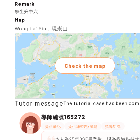
Remark
學生升中六
Map
Wong Tai Sin，現崇山
Check the map
Tutor message
The tutorial case has been com
163272
導師編號
提供筆記
提供練習題/試題
指導功課
本人為25年DSE畢業生，現為香港科技大學