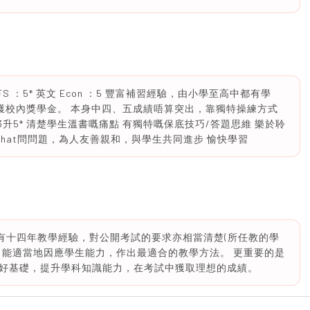
 ：5* 英文 Econ ：5 豐富補習經驗，由小學至高中都有學
，曾獲校內獎學金。 本身中四、五成績唔算突出，靠獨特操練方式
升5* 清楚學生溫書嘅痛點 有獨特嘅保底技巧/答題思維 樂於聆
echat問問題，為人友善親和，與學生共同進步 愉快學習
，擁有十四年教學經驗，對公開考試的要求亦相當清楚(所任教的學
，能適當地因應學生能力，作出最適合的教學方法。 更重要的是
好基礎，提升學科知識能力，在考試中獲取理想的成績。