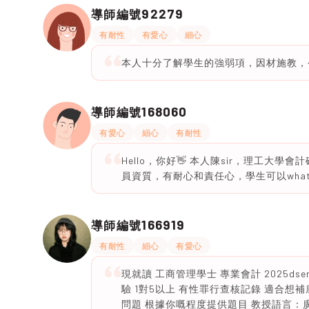
92279
導師編號
有耐性
有愛心
細心
本人十分了解學生的強弱項，因材施教，
168060
導師編號
有愛心
細心
有耐性
Hello，你好👋 本人陳sir，理工大
員資質，有耐心和責任心，學生可以what
166919
導師編號
有耐性
細心
有愛心
現就讀 工商管理學士 專業會計 2025dser
驗 1對5以上 有性罪行查核記錄 適合想補
問題 根據你嘅程度提供題目 教授語言：