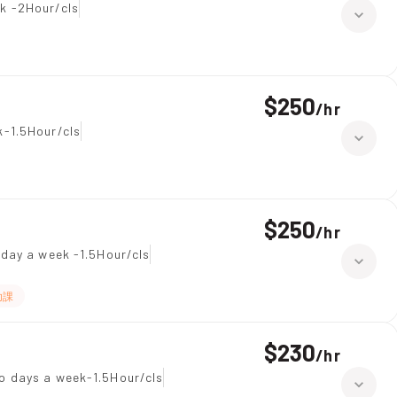
k -2Hour/cls
$250
/
hr
-1.5Hour/cls
$250
/
hr
day a week -1.5Hour/cls
功課
$230
/
hr
o days a week-1.5Hour/cls