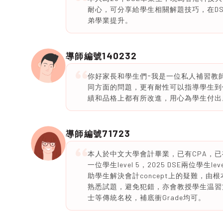
耐心，可分享給學生相關解題技巧，在DSE BA
弟學業提升。
140232
導師編號
你好家長和學生們ｰ我是一位私人補習教師。專
同方面的問題，更有耐性可以指導學生到
績和品格上都有所改進，用心為學生付出
71723
導師編號
本人於中文大學會計畢業，已有CPA，已有9年私
一位學生level 5，2025 DSE兩位學生le
助學生解決會計concept上的疑難，
熟悉試題，避免犯錯，亦會教授學生温習
士等傳統名校，補底衝Grade均可。