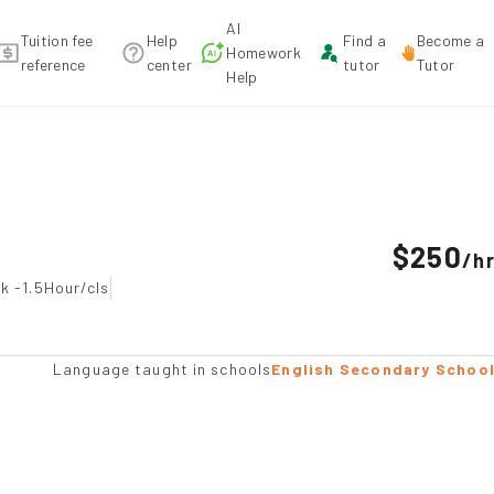
AI
Tuition fee
Help
Find a
Become a
Homework
reference
center
tutor
Tutor
Help
dation
$250
/
h
k -1.5Hour/cls
Language taught in schools
English Secondary Schoo