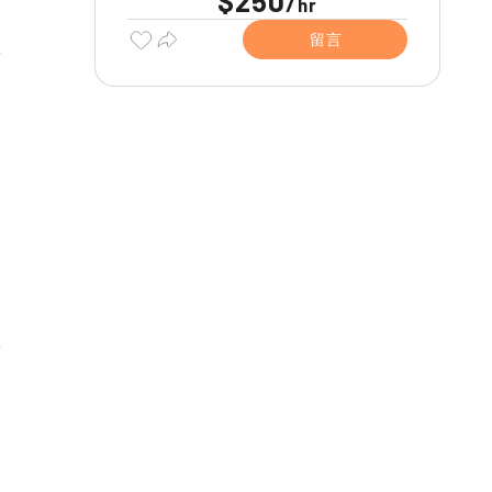
$250
/
hr
留言