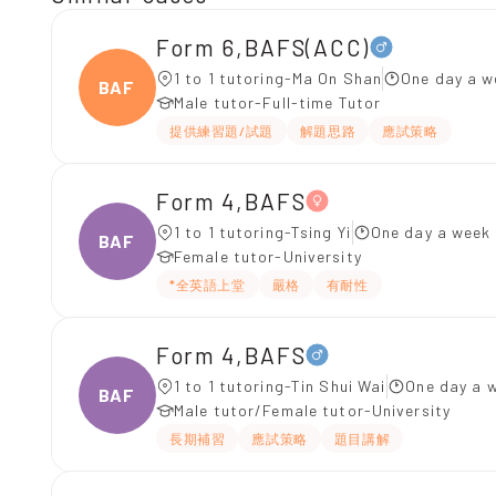
Form 6,BAFS(ACC)
1 to 1 tutoring-Ma On Shan
One day a w
BAFS(
Male tutor-Full-time Tutor
提供練習題/試題
解題思路
應試策略
Form 4,BAFS
1 to 1 tutoring-Tsing Yi
One day a week 
BAFS
Female tutor-University
*全英語上堂
嚴格
有耐性
Form 4,BAFS
1 to 1 tutoring-Tin Shui Wai
One day a w
BAFS
Male tutor/Female tutor-University
長期補習
應試策略
題目講解