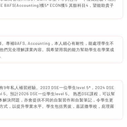
FS(Accounting)獲5* ECON獲5 其餘科目4，望能助貴子
補BAFS, Accounting，本人細心有耐性，能處理學生不
他們完全理解課業內容。我希望用我的能力幫助學生在學業成
。
人補習經驗。2023 DSE一位學生level 5*，2024 DSE
vel 5。預計2026 DSE一位學生level 5。 熟悉DSE課程，可以幫
由根本解決問題，亦會提供不同的自製習作和自製筆記，令學生更
方式，以提升學業水平。學生包括男拔，嘉諾撒學校，庇理羅