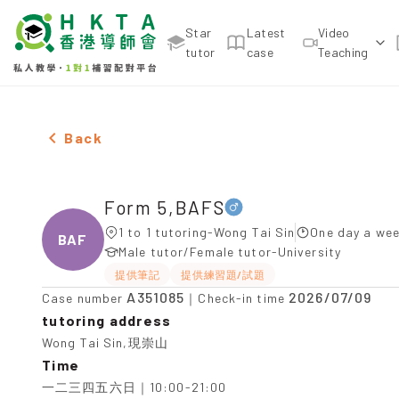
Star
Latest
Video
tutor
case
Teaching
Male Form 5,BAFS，Wong Tai Sin Tuition recommen
Back
Form 5,BAFS
1 to 1 tutoring-Wong Tai Sin
One day a wee
BAFS
Male tutor/Female tutor-University
提供筆記
提供練習題/試題
A351085
2026/07/09
Case number
｜Check-in time
tutoring address
Wong Tai Sin,現崇山
Time
一二三四五六日｜10:00-21:00