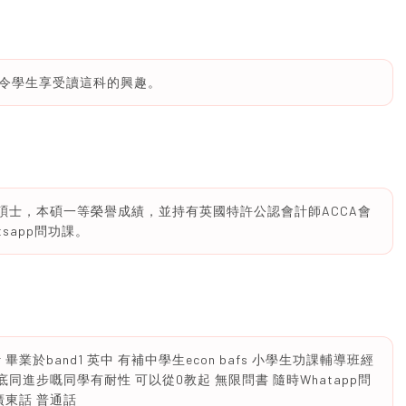
令學生享受讀這科的興趣。
學會計碩士，本碩一等榮譽成績，並持有英國特許公認會計師ACCA會
sapp問功課。
 畢業於band1 英中 有補中學生econ bafs 小學生功課輔導班經
底同進步嘅同學有耐性 可以從0教起 無限問書 隨時Whatapp問
廣東話 普通話