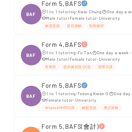
Form 5,BAFS
1 to 1 tutoring-Kwai Chung
One day a w
BAFS
Male tutor/Female tutor-University
解題思路
題目講解
長期補習
Form 4,BAFS
1 to 1 tutoring-Fo Tan
One day a week -
BAFS
Male tutor/Female tutor-University
有耐性
提供練習題/試題
指導功課
Form 5,BAFS
1 to 1 tutoring-Tseung Kwan O
One day 
BAFS
Female tutor-University
WhatsAPP問功課
解題思路
應試策略
Form 5,BAFS(會計)