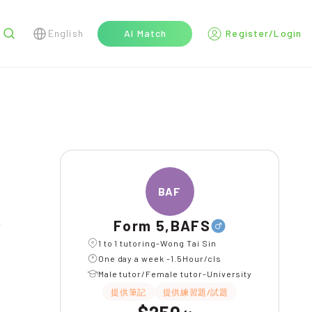
English
AI Match
Register/Login
r
BAFS
Form 5,BAFS
l
1 to 1 tutoring-Wong Tai Sin
One day a week -1.5Hour/cls
Male tutor/Female tutor-University
提供筆記
提供練習題/試題