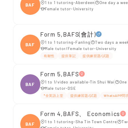
1 to 1 tutoring-Aberdeen
One day a wee
BAFS(
Female tutor-University
Form 5,BAFS(會計)
1 to 1 tutoring-Fanling
Two days a week
BAFS(
Male tutor/Female tutor-University
有耐性
提供筆記
提供練習題/試題
Form 5,BAFS
1 to 1/video available-Tin Shui Wai
One 
BAFS
Male tutor-DSE
*全英語上堂
提供練習題/試題
WhatsAPP問
Form 4,BAFS、 Economics
1 to 1 tutoring-Sha Tin Town Centre
Tw
BAFS、
Female tutor-University