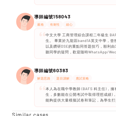
158043
導師編號
嚴格
有耐性
細心
中文大學 工商管理綜合課程二年級生 BAFS
生。 畢業於九龍區band1A英文中學
以及鑽研DSE的重點同答題技巧，順利由3
聽同學的疑問，歡迎隨時WhatsApp/W
60383
導師編號
解題思路
題目講解
應試策略
本人為在職中學教師 (BAFS 科主任)
生，多數能在公開考試中取得理想成績)
能夠提供大量模擬試卷和筆記，為學生打
Similar cases