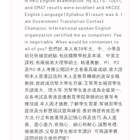
in HKU English examination. My IELTS, TOEFL
and GMAT results were excellent and HKCEE
English Language (Syllabus B) result was A. I
am Government Translation Contest
Champion. International spoken English
organization certified me as competent. Fee
is negotiable. When would be convenient to
all of you? 您們好,本人有38年大、中、小學及
幼兒班補習經驗,包括國際學校及本港、中英文
課程,有兩個港大理學碩士, 精通奧數、M1、M2
及M0;本人考獲公開試中文卷最高級成績,港大證
明本人普通話流利.本人是教育機構的資深全職
教師,曾經成功幫大學生升級;又幫男女補習學生
升讀港大、理大等,另幫學生進步成為全級第一,
在各考試及香港資優教育學院舉辦的比賽等考
獲佳績.本人因才施教,了解學生需要,幫補習學生
提供及分析歷屆試題和練習,善於傳授有效思考
方法,行之有效運用及記憶心得及技巧,為人盡
責、盡心盡力,有熱心、細心和耐心,誠懇有禮,
循循善誘;父母及學生都非常讚許. 可商議學費.
請問何時方便您們呢?