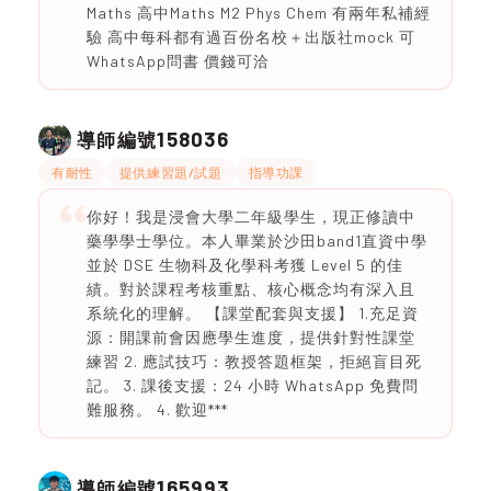
Maths 高中Maths M2 Phys Chem 有兩年私補經
驗 高中每科都有過百份名校＋出版社mock 可
WhatsApp問書 價錢可洽
158036
導師編號
有耐性
提供練習題/試題
指導功課
你好！我是浸會大學二年級學生，現正修讀中
藥學學士學位。本人畢業於沙田band1直資中學
並於 DSE 生物科及化學科考獲 Level 5 的佳
績。對於課程考核重點、核心概念均有深入且
系統化的理解。 【課堂配套與支援】 1.充足資
源：開課前會因應學生進度，提供針對性課堂
練習 2. 應試技巧：教授答題框架，拒絕盲目死
記。 3. 課後支援：24 小時 WhatsApp 免費問
難服務。 4. 歡迎***
165993
導師編號