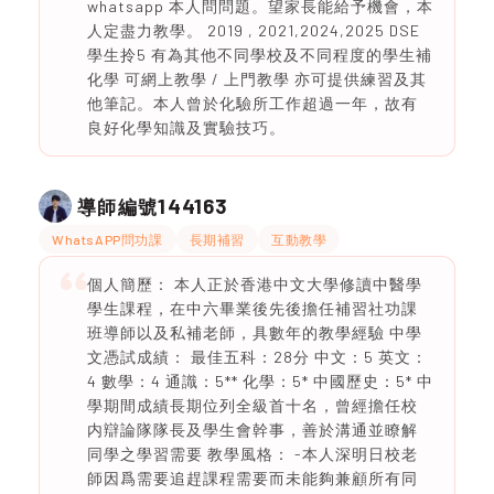
whatsapp 本人問問題。望家長能給予機會，本
人定盡力教學。 2019 , 2021,2024,2025 DSE
學生拎5 有為其他不同學校及不同程度的學生補
化學 可網上教學 / 上門教學 亦可提供練習及其
他筆記。本人曾於化驗所工作超過一年，故有
良好化學知識及實驗技巧。
144163
導師編號
WhatsAPP問功課
長期補習
互動教學
個人簡歷： 本人正於香港中文大學修讀中醫學
學生課程，在中六畢業後先後擔任補習社功課
班導師以及私補老師，具數年的教學經驗 中學
文憑試成績： 最佳五科：28分 中文：5 英文：
4 數學：4 通識：5** 化學：5* 中國歷史：5* 中
學期間成績長期位列全級首十名，曾經擔任校
内辯論隊隊長及學生會幹事，善於溝通並瞭解
同學之學習需要 教學風格： -本人深明日校老
師因爲需要追趕課程需要而未能夠兼顧所有同