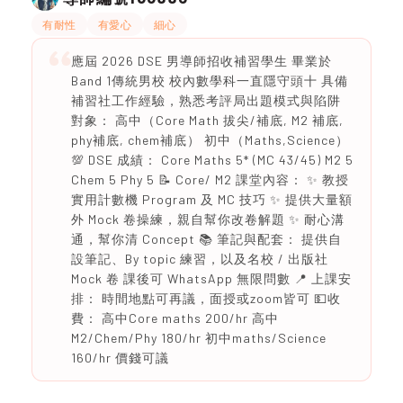
有耐性
有愛心
細心
應屆 2026 DSE 男導師招收補習學生 畢業於
Band 1傳統男校 校內數學科一直隱守頭十 具備
補習社工作經驗，熟悉考評局出題模式與陷阱
對象： 高中（Core Math 拔尖/補底, M2 補底,
phy補底, chem補底） 初中（Maths,Science）
💯 DSE 成績： Core Maths 5* (MC 43/45) M2 5
Chem 5 Phy 5 📝 Core/ M2 課堂內容： ✨ 教授
實用計數機 Program 及 MC 技巧 ✨ 提供大量額
外 Mock 卷操練，親自幫你改卷解題 ✨ 耐心溝
通，幫你清 Concept 📚 筆記與配套： 提供自
設筆記、By topic 練習，以及名校 / 出版社
Mock 卷 課後可 WhatsApp 無限問數 📍 上課安
排： 時間地點可再議，面授或zoom皆可 💵收
費： 高中Core maths 200/hr 高中
M2/Chem/Phy 180/hr 初中maths/Science
160/hr 價錢可議