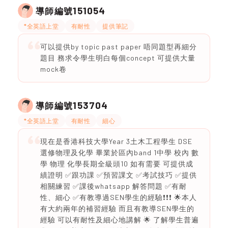
151054
導師編號
*全英語上堂
有耐性
提供筆記
可以提供by topic past paper 唔同題型再細分
題目 務求令學生明白每個concept 可提供大量
mock卷
153704
導師編號
*全英語上堂
有耐性
細心
現在是香港科技大學Year 3土木工程學生 DSE
選修物理及化學 畢業於區內band 1中學 校內 數
學 物理 化學長期全級頭10 如有需要 可提供成
績證明 ✅跟功課 ✅預習課文 ✅考試技巧 ✅提供
相關練習 ✅課後whatsapp 解答問題 ✅有耐
性、細心 ✅有教導過SEN學生的經驗❗️❗️❗️ 🌟本人
有大約兩年的補習經驗 而且有教導SEN學生的
經驗 可以有耐性及細心地講解 🌟 了解學生普遍