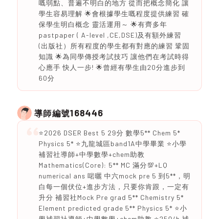
嘅弱點、普遍不明白的地方 從而把概念簡化 讓
學生容易理解 🌟會根據學生嘅程度提供練習 確
保學生明白概念 靈活運用～ 🌟有齊多年
pastpaper ( A-level ,CE,DSE)及有額外練習
(出版社）所有程度的學生都有對應的練習 鞏固
知識 🌟為同學傳授考試技巧 讓他們在考試時得
心應手 快人一步! 🌟曾經有學生由20分進步到
60分
168446
導師編號
⭐️2026 DSER Best 5 29分 數學5** Chem 5*
Physics 5* ⭐️九龍城區band1A中學畢業 ⭐️小學
補習社導師+中學數學+chem助教
Mathematics(Core): 5** MC 滿分💯+LQ
numerical ans 啱曬 中六mock pre 5 到5**，明
白每一個伏位+進步方法，只要你肯跟，一定有
升分 補習社Mock Pre grad 5** Chemistry 5*
Element predicted grade 5** Physics 5* ⭐️小
學補習社導師+中學數學+chem助教 ⭐️250/h 補