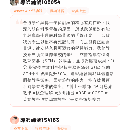
105854
導師編號
WhatsAPP問功課
長期補習
全英上堂
普通學位與博士學位訓練的核心差異在於：我
深入明白科學背後的原因，所以我係絕對有能
力教導學生理解科學背後的「為什麼」，以致
我的學生以後不再死記硬背，而是能真正融會
貫通，建立持久且可遷移的學習能力。我曾教
授來自頂尖國際學校的學生，亦曾指導有特殊
教育需要（SEN） 的學生，並取得顯著成果：1)
🏆 指導學生於科學評核中取得滿分 2) 📈 協助
SEN學生成績提升50%。這些經驗讓我具備靈活
調整教學策略、因材施教的能力，能有效照顧
不同學習需求的學生。#博士生導師 #科研思維
教學 #概念理解 #沙田補習 #DSE #IGCSE #中
英文教學 #從源頭教學 #長線學術培養力
154163
導師編號
全英上堂
課程設計
有愛心