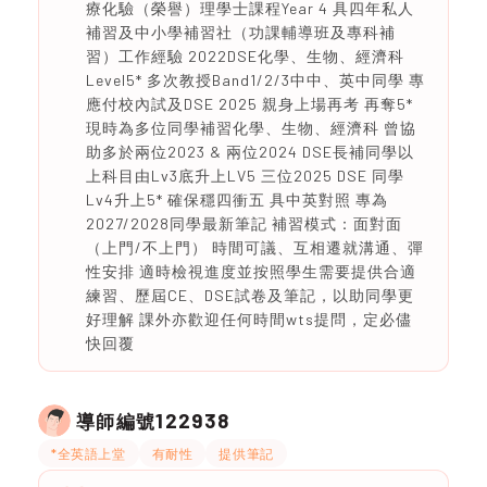
療化驗（榮譽）理學士課程Year 4 具四年私人
補習及中小學補習社（功課輔導班及專科補
習）工作經驗 2022DSE化學、生物、經濟科
Level5* 多次教授Band1/2/3中中、英中同學 專
應付校內試及DSE 2025 親身上場再考 再奪5*
現時為多位同學補習化學、生物、經濟科 曾協
助多於兩位2023 & 兩位2024 DSE長補同學以
上科目由Lv3底升上LV5 三位2025 DSE 同學
Lv4升上5* 確保穩四衝五 具中英對照 專為
2027/2028同學最新筆記 補習模式：面對面
（上門/不上門） 時間可議、互相遷就溝通、彈
性安排 適時檢視進度並按照學生需要提供合適
練習、歷屆CE、DSE試卷及筆記，以助同學更
好理解 課外亦歡迎任何時間wts提問，定必儘
快回覆
122938
導師編號
*全英語上堂
有耐性
提供筆記