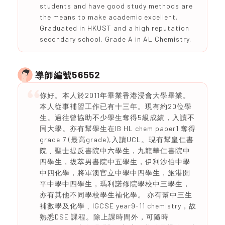
students and have good study methods are
the means to make academic excellent.
Graduated in HKUST and a high reputation
secondary school. Grade A in AL Chemistry.
56552
導師編號
你好。本人於2011年畢業香港浸會大學畢業。
本人從事補習工作已有十三年。現有約20位學
生。過往曾協助不少學生奪得5級成績，入讀不
同大學。亦有幫學生在IB HL chem paper1 奪得
grade 7 (最高grade),入讀UCL。現有幫皇仁書
院﹑聖士提反書院中六學生，九龍華仁書院中
四學生，拔萃男書院中五學生，伊利沙伯中學
中四化學，將軍澳官立中學中四學生，旅港開
平中學中四學生，瑪利諾修院學校中三學生，
亦有其他不同學校學生補化學。 亦有幫中三生
補數學及化學﹑IGCSE year9-11 chemistry，故
熟悉DSE 課程。除上課時間外，可隨時