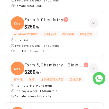
Two days a week-1.5Hour/cls
Female tutor-DSE
Form 4,Chemistry
Chemi
$250
/
hr
WhatsAPP問功課
長期補習
應試策略
解題思路
題目講
Video tutoring
Two days a week-1.5Hour/cls
Male tutor/Female tutor
Form 3,Chemistry、Biology、Physics
Chemi
$280
/
hr
有耐性
嚴格
提供練習題/試題
題目講解
1 to 1 tutoring-Hung Hom
One day a week -1.5Hour/cls
Female tutor-University