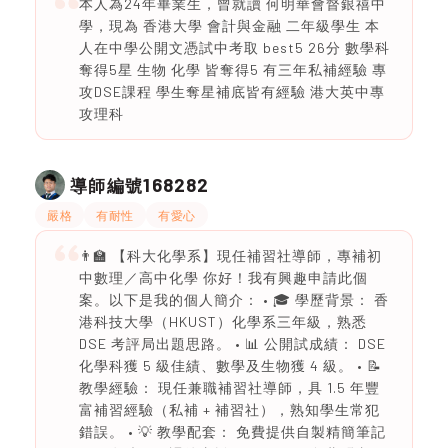
本人為24年畢業生，曾就讀 何明華會督銀禧中
學，現為 香港大學 會計與金融 二年級學生 本
人在中學公開文憑試中考取 best5 26分 數學科
奪得5星 生物 化學 皆奪得5 有三年私補經驗 專
攻DSE課程 學生奪星補底皆有經驗 港大英中專
攻理科
168282
導師編號
嚴格
有耐性
有愛心
👨‍🏫 【科大化學系】現任補習社導師，專補初
中數理／高中化學 你好！我有興趣申請此個
案。以下是我的個人簡介： • 🎓 學歷背景： 香
港科技大學（HKUST）化學系三年級，熟悉
DSE 考評局出題思路。 • 📊 公開試成績： DSE
化學科獲 5 級佳績、數學及生物獲 4 級。 • 📝
教學經驗： 現任兼職補習社導師，具 1.5 年豐
富補習經驗（私補 + 補習社），熟知學生常犯
錯誤。 • 💡 教學配套： 免費提供自製精簡筆記