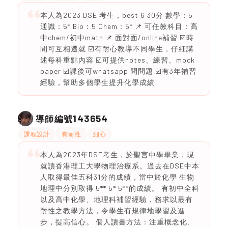
本人為2023 DSE 考生，best 6 30分 數學：5
通識：5* Bio：5 Chem：5* 📌 可任教科目：高
中chem/初中math 📌 面對面/online補習 ☑️時
間可互相遷就 ☑️有耐心教導不同學生，仔細講
述每科重點內容 ☑️可提供notes、練習、mock
paper ☑️課後可whatsapp 問問題 ☑️有3年補習
經驗，幫助多個學生提升化學成績
143654
導師編號
課程設計
有耐性
細心
本人為2023年DSE考生，於聖言中學畢業，現
就讀香港理工大學物理治療系。過去在DSE中本
人取得最佳五科31分的成績，當中於化學 生物
地理中分別取得 5** 5* 5**的成績。 有初中全科
以及高中化學、地理科補習經驗，務求以最有
耐性之教學方法，令學生有規律地學習及進
步，提高信心。 個人讀書方法：注重概念化、