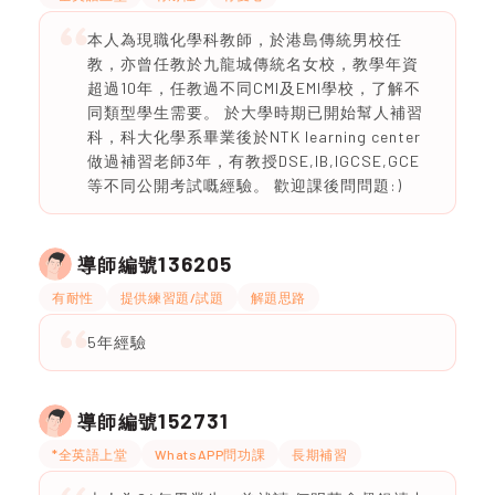
本人為現職化學科教師，於港島傳統男校任
教，亦曾任教於九龍城傳統名女校，教學年資
超過10年，任教過不同CMI及EMI學校，了解不
同類型學生需要。 於大學時期已開始幫人補習
科，科大化學系畢業後於NTK learning center
做過補習老師3年，有教授DSE,IB,IGCSE,GCE
等不同公開考試嘅經驗。 歡迎課後問問題:)
136205
導師編號
有耐性
提供練習題/試題
解題思路
5年經驗
152731
導師編號
*全英語上堂
WhatsAPP問功課
長期補習