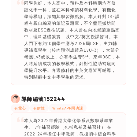
同學你好，本人高中，預科及本科時期均有修
讀化學一科，並在本科修讀材料化學、有機化
學等模組，深知其學習難點多。本人針對DSE課
程有親自編寫的筆記及題庫，不全盤照搬坊間
教材及DSE過往試題。本人曾在內地就讀重點高
中，理科基礎紮實，以中文/英文授課皆可。本
人門下有約10個學生應考2025屆DSE，主力輔
導補底學生（校內預測成績為LvU-3），大部分
考獲Lv3或以上，亦有學生奪5**。來年DSE，本
人將延續成功的教學模式，針對性協助補底同
學提升水平。各選修科的中英文卷皆可輔導，
特別關顧中文中學學生的需求。
152244
導師編號
有愛心
有耐性
WhatsAPP問功課
本人為2022年香港大學化學系及數學系畢業
生。 7年補習經驗（包括私補及補習社） 在
2022-24年擔任中學教師，教授初中綜合科學