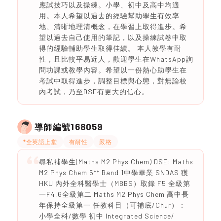
應試技巧以及操練。小學、初中及高中均適
用。本人希望以過去的經驗幫助學生有效率
地、清晰地理清概念，在學習上取得進步。希
望以過去自己使用的筆記，以及操練試卷中取
得的經驗輔助學生取得佳績。 本人教學有耐
性，且比較平易近人，歡迎學生在WhatsApp詢
問功課或教學內容。希望以一份熱心助學生在
考試中取得進步，調整目標與心態，對無論校
內考試，乃至DSE有更大的信心。
168059
導師編號
*全英語上堂
有耐性
嚴格
尋私補學生(Maths M2 Phys Chem) DSE: Maths
M2 Phys Chem 5** Band 1中學畢業 SNDAS 獲
HKU 內外全科醫學士（MBBS）取錄 F5 全級第
一F4,6全級第二 Maths M2 Phys Chem 高中長
年保持全級第一 任教科目（可補底/Chur）：
小學全科/數學 初中 Integrated Science/