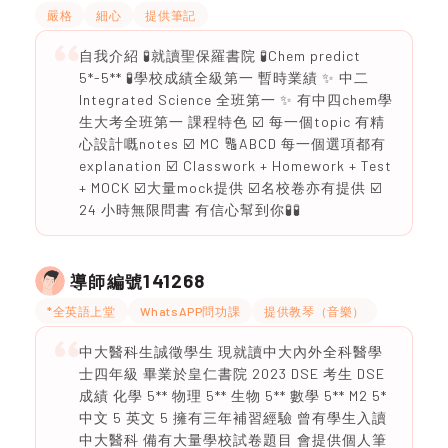
嚴格
細心
提供筆記
自我介紹 🧪就讀聖保羅書院 🧪Chem predict
5*-5** 🧪學校成績全級第一 暫時業績 ✨ 中二
Integrated Science 全班第一 ✨ 有中四chem學
生大考全班第一 課程特色 ☑️ 每一個topic 有精
心設計嘅notes ☑️ MC 🔠ABCD 每一個選項都有
explanation ☑️ Classwork + Homework + Test
+ MOCK ☑️大量mock提供 ☑️名校卷亦有提供 ☑️
24 小時無限問書 有信心幫到你🧪🧪
141268
導師編號
*全英語上堂
WhatsAPP問功課
提供教琴（音樂）
中大醫科生誠徵學生 現就讀中大內外全科醫學
士四年級 畢業於皇仁書院 2023 DSE 考生 DSE
成績 化學 5** 物理 5** 生物 5** 數學 5** M2 5*
中文 5 英文 5 擁有三年補習經驗 曾有學生入讀
中大醫科 備有大量學校試卷題目 會提供個人筆