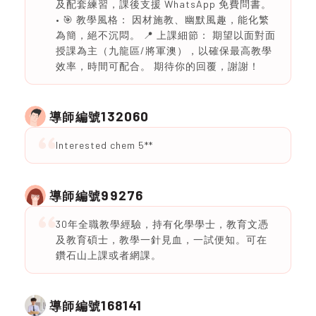
及配套練習，課後支援 WhatsApp 免費問書。
• 🎯 教學風格： 因材施教、幽默風趣，能化繁
為簡，絕不沉悶。 📍 上課細節： 期望以面對面
授課為主（九龍區/將軍澳），以確保最高教學
效率，時間可配合。 期待你的回覆，謝謝！
132060
導師編號
Interested chem 5**
99276
導師編號
30年全職教學經驗，持有化學學士，教育文憑
及教育碩士，教學一針見血，一試便知。可在
鑽石山上課或者網課。
168141
導師編號