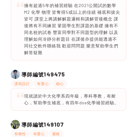
擁有超過5年的補習經驗 在2021公開試的數學
M2 化學 物理 皆奪得5或以上的佳績 補底和拔尖
皆可 課堂上將講解解題邏輯和講解背後概念 課
後將有不同練習 鞏固學生對課題的基礎 擁有不
同名校的試卷 豐富同學對不同題型的理解 以及
理解如何冷靜分析題目 在課後亦提供能透過不
同社交軟件聯絡我 歡迎問問題 樂意幫助學生們
解答疑難
149475
導師編號
課程設計
有愛心
細心
現就讀於中大化學系四年級，專科專教，有耐
心，幫助學生補底，有四年dse化學補習經驗。
149107
導師編號
有耐性
有愛心
嚴格