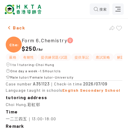
搜索
Female Form 6,Chemistry，Choi Hung Tuition recomme
Back
Form 6,Chemistry
Chemi
$250
/
hr
嚴格
有耐性
提供練習題/試題
提供筆記
應試策略
解題思
1 to 1 tutoring-Choi Hung
One day a week -1.5Hour/cls
Male tutor/Female tutor-University
A351123
2026/07/09
Case number
｜Check-in time
Language taught in schools
English Secondary School
tutoring address
Choi Hung,彩虹邨
Time
一二三四五｜13:00-18:00
Remark