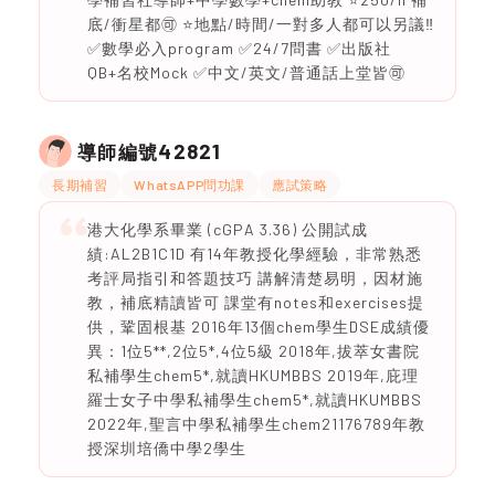
底/衝星都🉑 ⭐️地點/時間/一對多人都可以另議‼️
✅數學必入program ✅24/7問書 ✅出版社
QB+名校Mock ✅中文/英文/普通話上堂皆🉑
42821
導師編號
長期補習
WhatsAPP問功課
應試策略
港大化學系畢業 (cGPA 3.36) 公開試成
績:AL2B1C1D 有14年教授化學經驗，非常熟悉
考評局指引和答題技巧 講解清楚易明，因材施
教，補底精讀皆可 課堂有notes和exercises提
供，鞏固根基 2016年13個chem學生DSE成績優
異：1位5**,2位5*,4位5級 2018年,拔萃女書院
私補學生chem5*,就讀HKUMBBS 2019年,庇理
羅士女子中學私補學生chem5*,就讀HKUMBBS
2022年,聖言中學私補學生chem21176789年教
授深圳培僑中學2學生