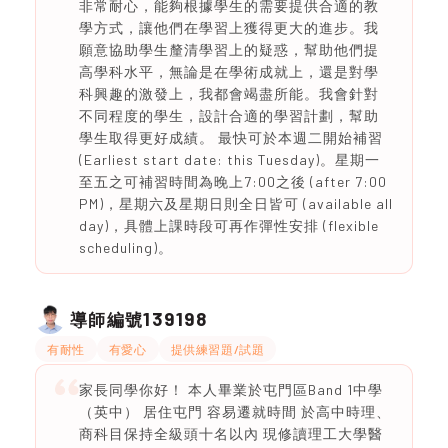
非常耐心，能夠根據學生的需要提供合適的教
學方式，讓他們在學習上獲得更大的進步。我
願意協助學生釐清學習上的疑惑，幫助他們提
高學科水平，無論是在學術成就上，還是對學
科興趣的激發上，我都會竭盡所能。我會針對
不同程度的學生，設計合適的學習計劃，幫助
學生取得更好成績。 最快可於本週二開始補習
(Earliest start date: this Tuesday)。星期一
至五之可補習時間為晚上7:00之後 (after 7:00
PM)，星期六及星期日則全日皆可 (available all
day)，具體上課時段可再作彈性安排 (flexible
scheduling)。
139198
導師編號
有耐性
有愛心
提供練習題/試題
家長同學你好！ 本人畢業於屯門區Band 1中學
（英中） 居住屯門 容易遷就時間 於高中時理、
商科目保持全級頭十名以內 現修讀理工大學醫