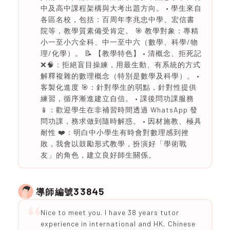
中及高中課程架構與大考出題方向。 • 學生來自
各區名校，包括：百周年李兆忠中學、宏信書
院等，教學質素備受肯定。 🎯 教學對象：專精
小一至小六全科、中一至中六（數學、科學/物
理/化學）。 📝 【教學特色】 • 清概念、拒死記
❌🧠：拒絕盲目操練，用最生動、有系統的方式
解釋複雜的數理概念（特別是數學及科學）。 •
客製化進度 🎯：針對學生的弱點，針對性提供
練習，循序漸進建立自信。 • 課後問功課服務
📱：歡迎學生在非補習時間透過 WhatsApp 發
問功課，務求做到隨時解惑。 • 因材施教、極具
耐性 ❤️：明白中小學生有時會對數理感到挫
敗，我會以鼓勵形式教學，扮演好「學術戰
友」的角色，建立良好師生關係。
33845
導師編號
Nice to meet you. I have 38 years tutor
experience in international and HK, Chinese