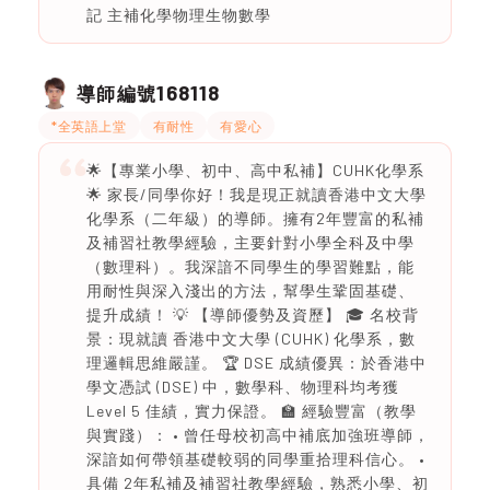
記 主補化學物理生物數學
168118
導師編號
*全英語上堂
有耐性
有愛心
🌟【專業小學、初中、高中私補】CUHK化學系
🌟 家長/同學你好！我是現正就讀香港中文大學
化學系（二年級）的導師。擁有2年豐富的私補
及補習社教學經驗，主要針對小學全科及中學
（數理科）。我深諳不同學生的學習難點，能
用耐性與深入淺出的方法，幫學生鞏固基礎、
提升成績！ 💡 【導師優勢及資歷】 🎓 名校背
景：現就讀 香港中文大學 (CUHK) 化學系，數
理邏輯思維嚴謹。 🏆 DSE 成績優異：於香港中
學文憑試 (DSE) 中，數學科、物理科均考獲
Level 5 佳績，實力保證。 🏫 經驗豐富（教學
與實踐）： • 曾任母校初高中補底加強班導師，
深諳如何帶領基礎較弱的同學重拾理科信心。 •
具備 2年私補及補習社教學經驗，熟悉小學、初