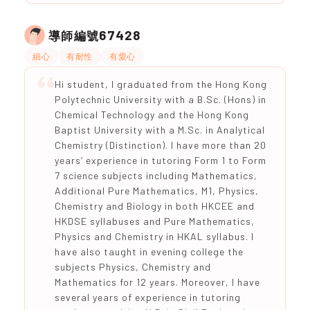
67428
導師編號
細心
有耐性
有愛心
Hi student, I graduated from the Hong Kong
Polytechnic University with a B.Sc. (Hons) in
Chemical Technology and the Hong Kong
Baptist University with a M.Sc. in Analytical
Chemistry (Distinction). I have more than 20
years’ experience in tutoring Form 1 to Form
7 science subjects including Mathematics,
Additional Pure Mathematics, M1, Physics,
Chemistry and Biology in both HKCEE and
HKDSE syllabuses and Pure Mathematics,
Physics and Chemistry in HKAL syllabus. I
have also taught in evening college the
subjects Physics, Chemistry and
Mathematics for 12 years. Moreover, I have
several years of experience in tutoring