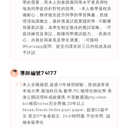
學的需要，而本人則會因應同學水平更具彈性
地為同學提供針對性的指導。 -本人教學過程具
備耐心，務求能先提升同學的學習興趣，然後
理清知識概念，最終透過試題實踐所學 -不斷審
視最新試題，為學生制定最佳的應試策略。 -可
提供練習及筆記，鍛煉同學應試能力。 -具責任
心，亦善於與家長及學生溝通。 -可隨時
Whatsapp提問、提交功課並於三日內批改及給
予評語
74177
導師編號
本人全職補習,超過13年補習經驗，曾就讀香港
本地大學,最強科目為 數學,M2,物理生物化學,香
港公開試理科成績優異,中英數通識phy chem
bio補習notes完全齊備,30年以上
hkcee,Alevel,hkdse past paper, 超過50篇中
文,英文5**各卷範文, 24小時問書,不怕辛勞, 誠
補各級學生