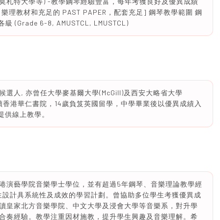
莫札特大學等) -教學鋼琴經驗豐富，每年考獲良好及優異成績
 樂理教材和充足的 PAST PAPER，配套充足] 鋼琴教學範圍 鋼
級 (Grade 6-8, AMUSTCL, LMUSTCL)
人, 亦曾任大學麥基爾大學(McGill)及西安大略省大學
員。中學就讀香港華仁書院，14歲負笈英國留學，中學畢業後以優異成績入
）。現提供線上教學。
港演藝學院音樂學士學位，並有超過5年鋼琴、音樂理論教學經
學生設計具系統性及成效的學習計劃。曾協助多位學生考獲優異成
讀皇家北方音樂學院、中文大學及浸會大學等音樂系，對升學
合奏經驗。教學注重因材施教，提升學生興趣及音樂理解。希