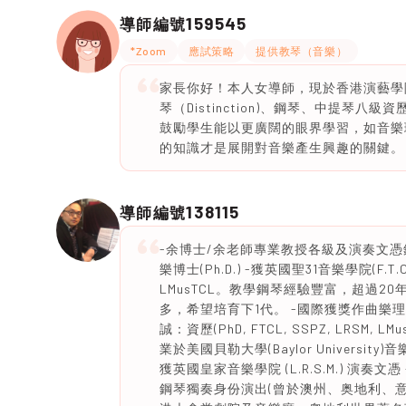
159545
導師編號
*Zoom
應試策略
提供教琴（音樂）
家長你好！本人女導師，現於香港演藝學院
琴（Distinction)、鋼琴、中提琴
鼓勵學生能以更廣闊的眼界學習，如音樂
的知識才是展開對音樂產生興趣的關鍵。
138115
導師編號
-余博士/余老師專業教授各級及演奏文憑
樂博士(Ph.D.) -獲英國聖31音樂學院(F.T
LMusTCL。教學鋼琴經驗豐富，超過2
多，希望培育下1代。 -國際獲獎作曲
誠：資歷(PhD, FTCL, SSPZ, LRSM,
業於美國貝勒大學(Baylor University)
獲英國皇家音樂學院 (L.R.S.M.) 演
鋼琴獨奏身份演出(曾於澳州、奥地利、