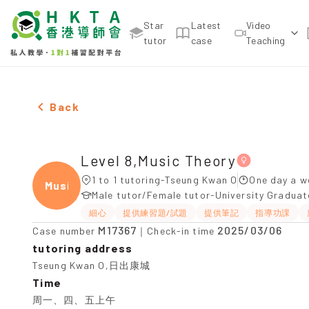
Star
Latest
Video
tutor
case
Teaching
Female Level 8,Music Theory，Tseung Kwan O Tuit
Back
Level 8,Music Theory
1 to 1 tutoring-Tseung Kwan O
One day a w
Music
Male tutor/Female tutor-University Gradua
細心
提供練習題/試題
提供筆記
指導功課
M17367
2025/03/06
Case number
｜Check-in time
tutoring address
Tseung Kwan O,日出康城
Time
周一、四、五上午