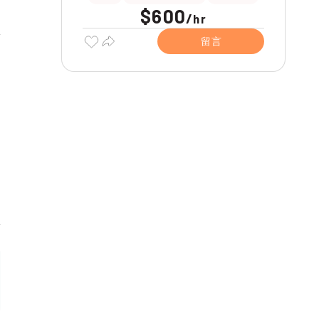
$600
/
hr
留言