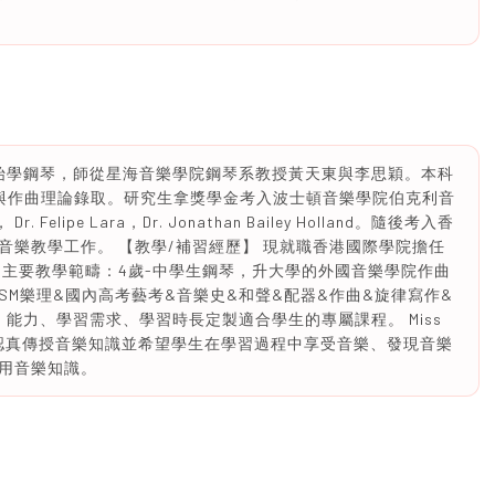
從3歲開始學鋼琴，師從星海音樂學院鋼琴系教授黃天東與李思穎。本科
與作曲理論錄取。研究生拿獎學金考入波士頓音樂學院伯克利音
. Felipe Lara，Dr. Jonathan Bailey Holland。隨後考入香
音樂教學工作。 【教學/補習經歷】 現就職香港國際學院擔任
 主要教學範疇：4歲-中學生鋼琴，升大學的外國音樂學院作曲
BRSM樂理&國內高考藝考&音樂史&和聲&配器&作曲&旋律寫作&
、能力、學習需求、學習時長定製適合學生的專屬課程。 Miss
，認真傳授音樂知識並希望學生在學習過程中享受音樂、發現音樂
用音樂知識。