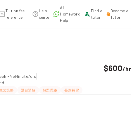
AI
Tuition fee
Help
Find a
Become a
Homework
reference
center
tutor
Tutor
Help
ion recommendation
$600
/
h
eek -45Minute/cls
ted
應試策略
題目講解
解題思路
長期補習