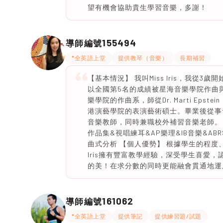
望有機會協助貴生學習音樂，多謝！
155494
導師編號
*全英語上堂
提供教琴（音樂）
長期補習
【基本情況】 我叫Miss Iris，我
以全國第5名的成績被星海音樂學院作曲
樂學院的作曲系，師從Dr. Marti Epstein， Dr
港演藝學院的表演藝術碩士。畢業後從事
音樂教師，同時兼職校外補習音樂老師。
作品集&視唱練耳&AP樂理&IB音樂&A
曲式分析 【個人優勢】 根據學生的程度
Iris擁有豐富教學經驗，深受學生喜愛
的美！在求分數的同時更能融會貫通地運
161062
導師編號
*全英語上堂
提供筆記
提供練習題/試題