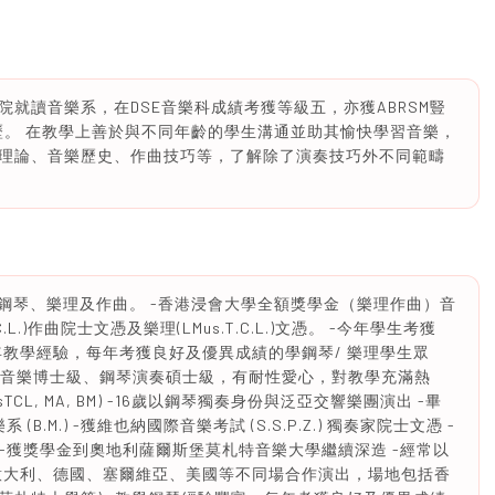
就讀音樂系，在DSE音樂科成績考獲等級五，亦獲ABRSM豎
八級資歷。 在教學上善於與不同年齡的學生溝通並助其愉快學習音樂，
理論、音樂歷史、作曲技巧等，了解除了演奏技巧外不同範疇
鋼琴、樂理及作曲。 -香港浸會大學全額獎學金（樂理作曲）音
.C.L.)作曲院士文憑及樂理(LMus.T.C.L.)文憑。 -今年學生考獲
0年教學經驗，每年考獲良好及優異成績的學鋼琴/ 樂理學生眾
樂理音樂博士級、鋼琴演奏碩士級，有耐性愛心，對教學充滿熱
 LMusTCL, MA, BM) -16歲以鋼琴獨奏身份與泛亞交響樂團演出 -畢
音樂系 (B.M.) -獲維也納國際音樂考試 (S.S.P.Z.) 獨奏家院士文憑 -
奏文憑 -獲獎學金到奧地利薩爾斯堡莫札特音樂大學繼續深造 -經常以
意大利、德國、塞爾維亞、美國等不同場合作演出，場地包括香