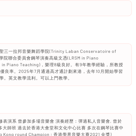
樂舞蹈學院(Trinity Laban Conservatoire of
樂學院聯合委員會鋼琴演奏高級文憑(LRSM in Piano
SM in Piano Teaching)，樂理8級良好。有9年教學經驗，所教授
%優良率。2025年7月通過高才通計劃來港，去年10月開始學習
學。英文教學流利。可以上門教學。
修表演系 曾參加多場音樂會 演奏經歷：彈過私人音樂會, 曾於
出 參加過許多大師班 過去於香港大會堂和文化中心比賽 多次在鋼琴比賽中
 Hong Kong round Champion ; 香港學界音樂大賽2021 金獎)