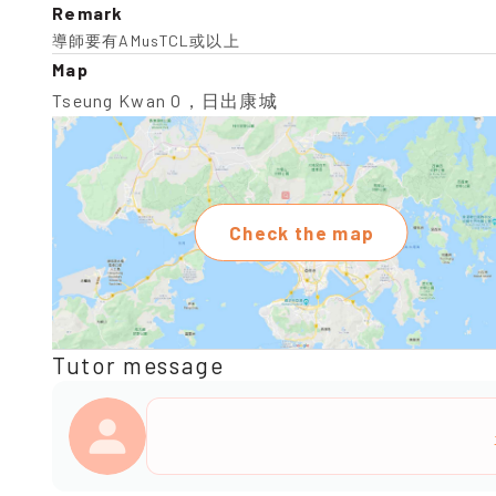
Remark
導師要有AMusTCL或以上
Map
Tseung Kwan O，日出康城
Check the map
Tutor message