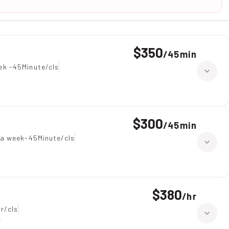
$350
/
45min
ek -45Minute/cls
$300
/
45min
 a week-45Minute/cls
$380
/
hr
r/cls
r