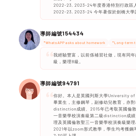
2022-23, 2023-24年度香港特別行政區人才發
2022-23, 2023-24 今年暑假於劍
154434
導師編號
*WhatsAPP asks about homework
*Long-term t
我經驗豐富，以前係補習社做，現有同年
級，樂理8級。
94791
導師編號
你好。本人是英國列斯大學University
畢業生，主修鋼琴，副修幼兒教育，亦對教
distinction成績、2015年已考
一音樂學校演奏級第二級distinction
理及英國倫敦聖三一音樂學校演奏級樂理A
2021年以zoom形式教學，學生均考獲鋼琴8
7:30可上課