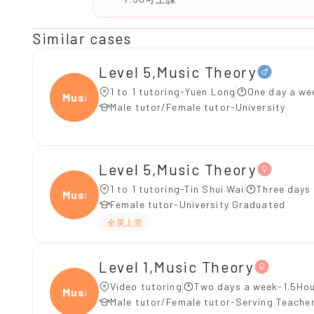
Similar cases
Level 5,Music Theory
1 to 1 tutoring-Yuen Long
One day a we
Music
Male tutor/Female tutor-University
Level 5,Music Theory
1 to 1 tutoring-Tin Shui Wai
Three days
Music
Female tutor-University Graduated
全英上堂
Level 1,Music Theory
Video tutoring
Two days a week-1.5Hou
Music
Male tutor/Female tutor-Serving Teache