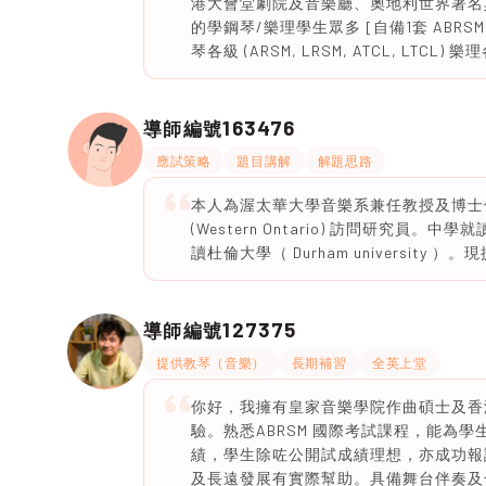
港大會堂劇院及音樂廳、奧地利世界著名
的學鋼琴/樂理學生眾多 [自備1套 ABRSM
琴各級 (ARSM, LRSM, ATCL, LTCL) 樂理各
163476
導師編號
應試策略
題目講解
解題思路
本人為渥太華大學音樂系兼任教授及博士候選
(Western Ontario) 訪問研究
讀杜倫大學（ Durham university 
127375
導師編號
提供教琴（音樂）
長期補習
全英上堂
你好，我擁有皇家音樂學院作曲碩士及香
驗。熟悉ABRSM 國際考試課程，能為
績，學生除咗公開試成績理想，亦成功報
及長遠發展有實際幫助。具備舞台伴奏及