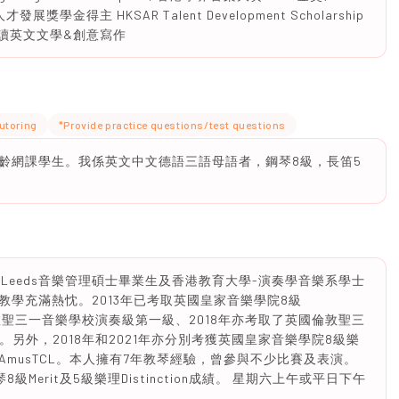
展獎學金得主 HKSAR Talent Development Scholarship
橋大學讀英文文學&創意寫作
utoring
*Provide practice questions/test questions
齡網課學生。我係英文中文德語三語母語者，鋼琴8級，長笛5
 of Leeds音樂管理碩士畢業生及香港教育大學-演奏學音樂系學士
學充滿熱忱。2013年已考取英國皇家音樂學院8級
取英國倫敦聖三一音樂學校演奏級第一級、2018年亦考取了英國倫敦聖三
成績。另外，2018年和2021年亦分別考獲英國皇家音樂學院8級樂
musTCL。本人擁有7年教琴經驗，曾參與不少比賽及表演。
級Merit及5級樂理Distinction成績。 星期六上午或平日下午