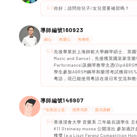
你好；請問你兒子/女兒需要補習嗎？
160923
導師編號
細心
有愛心
有耐性
先後畢業於上海師範大學鋼琴碩士、英國聖三一拉邦音
Music and Dance)，先後獲英國皇家音
Performance)及鋼琴教學文憑(DipABR
學生參加ABRSM鋼琴和樂理考試獲得95
粵語，現已能使用粵語在港日常交流和教
146907
導師編號
*全英語上堂
指導功課
題目講解
香港浸會大學 音樂系 三年級在讀學生 主
K11 Steinway musea 公開演
獲獎 (e.g Liszt Ferenz Competition