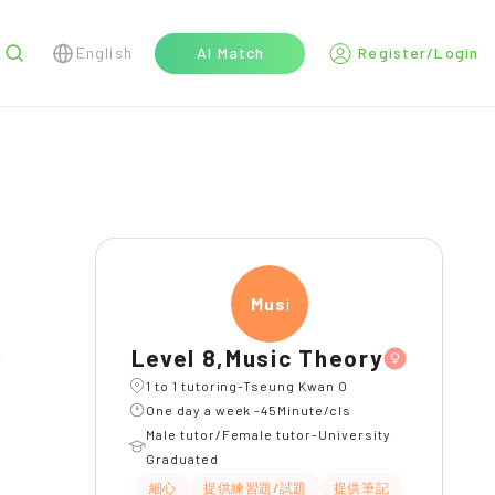
English
AI Match
Register/Login
r
Music
Level 8,Music Theory
1 to 1 tutoring-Tseung Kwan O
One day a week -45Minute/cls
Male tutor/Female tutor-University
Graduated
細心
提供練習題/試題
提供筆記