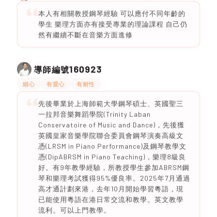
本人有相關教授鋼琴經驗 可以應付不同年齡的
學生 樂理方面亦有接受專業的理論課程 自己仍
然有繼續不斷在音樂方面進修
160923
導師編號
細心
有愛心
有耐性
先後畢業於上海師範大學鋼琴碩士、英國聖三
一拉邦音樂舞蹈學院(Trinity Laban
Conservatoire of Music and Dance)，先後獲
英國皇家音樂學院聯合委員會鋼琴演奏高級文
憑(LRSM in Piano Performance)及鋼琴教學文
憑(DipABRSM in Piano Teaching)，樂理8級良
好。有9年教學經驗，所教授學生參加ABRSM鋼
琴和樂理考試獲得95%優良率。2025年7月通過
高才通計劃來港，去年10月開始學習粵語，現
已能使用粵語在港日常交流和教學。英文教學
流利。可以上門教學。