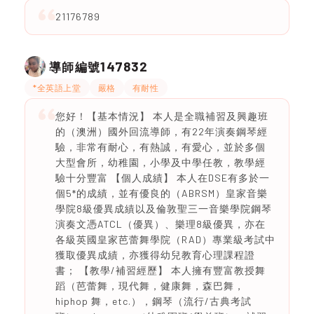
21176789
147832
導師編號
*全英語上堂
嚴格
有耐性
您好！【基本情況】 本人是全職補習及興趣班
的（澳洲）國外回流導師，有22年演奏鋼琴經
驗，非常有耐心，有熱誠，有愛心，並於多個
大型會所，幼稚園，小學及中學任教，教學經
驗十分豐富 【個人成績】 本人在DSE有多於一
個5*的成績，並有優良的（ABRSM）皇家音樂
學院8級優異成績以及倫敦聖三一音樂學院鋼琴
演奏文憑ATCL（優異）、樂理8級優異，亦在
各級英國皇家芭蕾舞學院（RAD）專業級考試中
獲取優異成績，亦獲得幼兒教育心理課程證
書； 【教學/補習經歷】 本人擁有豐富教授舞
蹈（芭蕾舞，現代舞，健康舞，森巴舞，
hiphop 舞，etc.），鋼琴（流行/古典考試