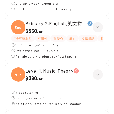
One day a week -2Hour/cls
Male tutor/Female tutor-University
Primary 2,English(英文拼音+閱讀)
Engli
$350
/
hr
*全英語上堂
有耐性
有愛心
細心
提供筆記
提供練習
1 to 1 tutoring-Kowloon City
Two days a week-1Hour/cls
Female tutor-foreign backflow teacher
Level 1,Music Theory
Music
$380
/
hr
Video tutoring
Two days a week-1.5Hour/cls
Male tutor/Female tutor-Serving Teacher