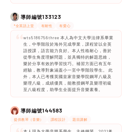
133123
導師編號
*全英語上堂
有耐性
有愛心
wts5186756three 本人為中文大學法律系畢業
生，中學階段於海外完成學業，課程皆以全英
語授課，語言能力良好。本人性格耐心，善於
從學生角度理解問題，並具獨特的解題思維，
樂於分享有效的學習技巧。補習方面已有五年
經驗，教導對象涵蓋小一至中學階段學生。 此
外，本人已考獲英國皇家音樂學院鋼琴八級及
樂理八級，成績優異，能教授鋼琴及樂理初級
至八級程度，助學生全面提升音樂素養。
144583
導師編號
提供教琴（音樂）
課程設計
題目講解
本人現為大學音樂系學生，主修鋼琴。2021考