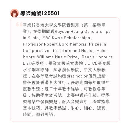
125501
導師編號
畢業於香港大學文學院音樂系（第一榮譽畢
業)，在學期間獲Rayson Huang Scholarships
in Music、Y.W. Kwok Scholarships、
Professor Robert Lord Memorial Prizes in
Comparative Literature and Music、Helen
Moore-Williams Music Prize、Dean’s Honours
List等獎項；畢業於拔萃女書院；LTCL演奏級
水平鋼琴導師，師承演藝學院、中文大學教
授，在各等級考試均獲distinction優異成績；
曾任教於香港各大琴行，任教期間每年取得年
度教學獎；逾二十年教學經驗，可教授各等
級，協助學生於考試、比賽中獲得佳績。從學
習器樂中發掘樂趣，融入音樂賞析。着重指導
基本技巧。具教學熱誠，耐心、細心、認真。
時間、價錢可議。