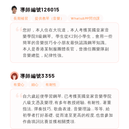
126015
導師編號
長期補習
提供教琴（音樂）
WhatsAPP問功課
您好，本人住在大坑道，本人考獲英國皇家音
樂學院8級鋼琴。學生從K2到小學生，會用一些
簡單的音樂技巧令小朋友最快認識鋼琴知識。
本人是香港某制服團體長官，曾擔任團樂隊副
音樂總監，紀律性強。
3355
導師編號
有愛心
細心
有耐性
自六歲起便學習鋼琴, 已考獲英國皇家音樂學院
八級文憑及樂理,有多年教授經驗, 有耐性, 著重
指法, 彈奏技巧, 歌曲表達, 音樂理論…等等, 給
初學者打好基礎, 從而達至更高的程度,也曾參加
作曲填詞比賽並獲相關獎項.