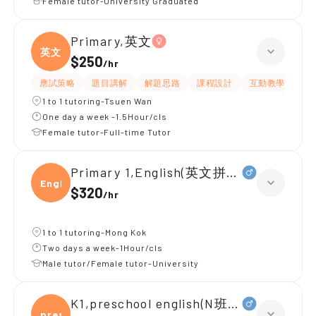
Female tutor-University Graduated
Primary,英文
英文
$250
/
hr
應試策略
題目講解
解題思路
課程設計
互動教學
指
1 to 1 tutoring-Tsuen Wan
One day a week -1.5Hour/cls
Female tutor-Full-time Tutor
Primary 1,English(英文拼音)
Engli
$320
/
hr
1 to 1 tutoring-Mong Kok
Two days a week-1Hour/cls
Male tutor/Female tutor-University
K1,preschool english(N班幼兒英文)
presc