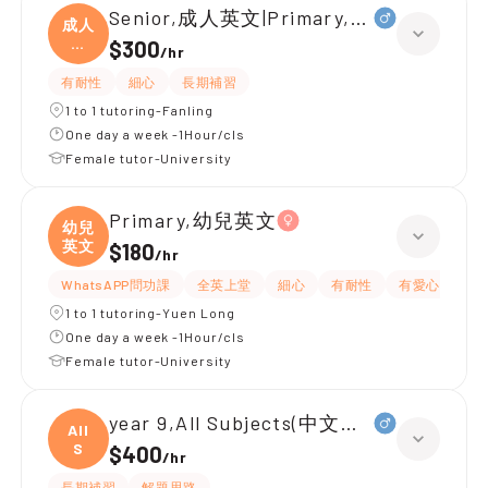
Senior,成人英文|Primary,日文、Paint
成人
英
$300
/
hr
文|
有耐性
細心
長期補習
1 to 1 tutoring-Fanling
One day a week -1Hour/cls
Female tutor-University
Primary,幼兒英文
幼兒
英文
$180
/
hr
WhatsAPP問功課
全英上堂
細心
有耐性
有愛心
嚴
1 to 1 tutoring-Yuen Long
One day a week -1Hour/cls
Female tutor-University
year 9,All Subjects(中文英文)
All
S
$400
/
hr
長期補習
解題思路