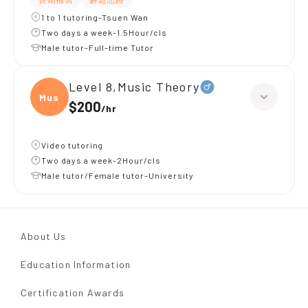
1 to 1 tutoring-Tsuen Wan
Two days a week-1.5Hour/cls
Male tutor-Full-time Tutor
Level 8,Music Theory
Music
$200
/
hr
Video tutoring
Two days a week-2Hour/cls
Male tutor/Female tutor-University
About Us
Education Information
Certification Awards