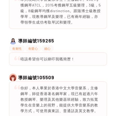
獲鋼琴ATCL，2015考獲鋼琴五級樂理，3級，5
級，8級鋼琴均獲distinction。跟隨博士級教授
學琴，現教導鋼琴及樂理，已有兩年經驗，亦
帶領學生成功考取琴試和樂理。
159265
導師編號
有耐性
有愛心
細心
唔該希望你可以睇吓我嘅簡歷！
105509
導師編號
你好，本人畢業於香港中文大學音樂系，主修
鋼琴，師從香港著名鋼琴家，現已有超過六年
教授鋼琴、樂理及其他樂器班經驗，致力拓寬
學生在音樂上的視野，能提供大學音樂系的教
學方式，可使用廣東話、普通話及英文教學。