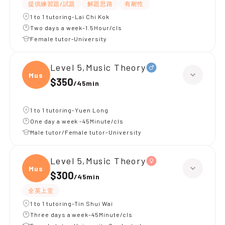
提供練習題/試題
解題思路
有耐性
1 to 1 tutoring-Lai Chi Kok
Two days a week-1.5Hour/cls
Female tutor-University
Level 5,Music Theory
Music
$350
/
45min
1 to 1 tutoring-Yuen Long
One day a week -45Minute/cls
Male tutor/Female tutor-University
Level 5,Music Theory
Music
$300
/
45min
全英上堂
1 to 1 tutoring-Tin Shui Wai
Three days a week-45Minute/cls