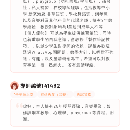
班），playgroup（幼稚園班/學前班），補習
社，私人補習，在校導師經驗，包括教導中小
學 新來港及 非華語班，學校舞蹈班，鋼琴班，
以及音樂科及其他科目的代課老師，擁有9年教
學經驗，教授對象均為1歲起到成年人不等；
【個人優勢】 可以為學生提供練習筆記，同時
也着重學生的自我意識，會教授「製作筆記技
巧」，以減少學生對導師的依賴，課後亦歡迎
透過WhatsApp問問題，教學方針，以輕鬆不強
迫，有趣，以及釐清概念為主，希望可以對教
育事業，盡一己綿力。 若有意請聯絡。
141432
導師編號
*全英語上堂
提供教琴（音樂）
應試策略
你好，本人擁有25年授琴經驗，音樂畢業，曾
修讀鋼琴教學、心理學、playgroup 等課程。謝
謝。