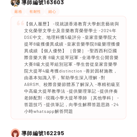
163603
導師編號
嚴格
有耐性
細心
【個人履歷】 -現就讀香港教育大學創意藝術與
文化榮譽文學士及音樂教育榮譽學士 -2024年
DSE中文、地理科獲5級評分 -皇家音樂學院大
提琴8級獲優異成績 -皇家音樂學院8級樂理獲優
異成績 【個人優勢】 ［音樂］ -聖西西利亞國
際音樂大賽 8級大提琴冠軍 -全港學生公開音樂
大賽8級大提琴組別冠軍 -學生曾從皇家音樂學
院大提琴4級考獲distinction -善於因材施教，
由基本知識入手，幫助學生深入理解 -對
ABRSM、校際音樂節體系了解深入 -專精初級至
中高級大提琴教學法 -提供樂理筆記 -提供伴奏
老師配對 -現職小學大提琴導師 ［其他學科］ -
答題技巧 -提供筆記，向學生解釋答題思路 -24
小時whatsapp解答問題
162295
導師編號