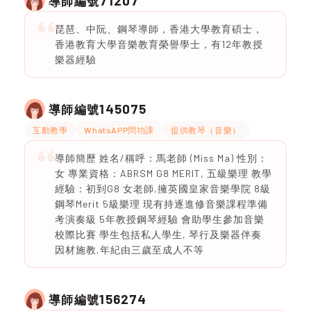
71207
導師編號
琵琶、中阮、鋼琴導師，香港大學教育碩士，
香港教育大學音樂教育榮譽學士，有12年教授
樂器經驗
145075
導師編號
互動教學
WhatsAPP問功課
提供教琴（音樂）
導師簡歷 姓名/稱呼：馬老師 (Miss Ma) 性別：
女 專業資格：ABRSM G8 MERIT, 五級樂理 教學
經驗：初到G8 女老師,擁英國皇家音樂學院 8級
鋼琴Merit 5級樂理 現有持逐進修音樂課程準備
考演奏級 5年教授鋼琴經驗 會助學生參加音樂
校際比賽 學生包括私人學生, 琴行及樂器伴奏
因材施教,年紀由三歲至成人不等
156274
導師編號