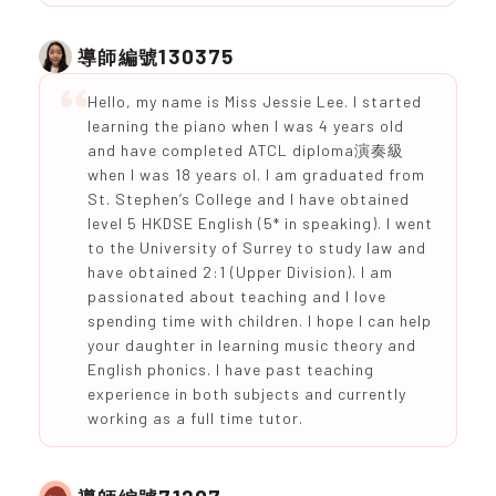
130375
導師編號
Hello, my name is Miss Jessie Lee. I started
learning the piano when I was 4 years old
and have completed ATCL diploma演奏級
when I was 18 years ol. I am graduated from
St. Stephen’s College and I have obtained
level 5 HKDSE English (5* in speaking). I went
to the University of Surrey to study law and
have obtained 2:1 (Upper Division). I am
passionated about teaching and I love
spending time with children. I hope I can help
your daughter in learning music theory and
English phonics. I have past teaching
experience in both subjects and currently
working as a full time tutor.