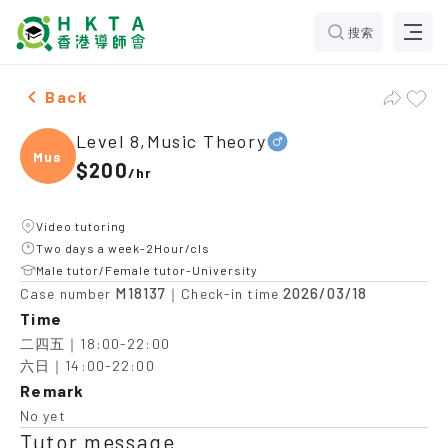
搜索
Male Level 8,Music Theory，Tseung Kwan O Tuition re
Back
Level 8,Music Theory
Music
$200
/
hr
Video tutoring
Two days a week-2Hour/cls
Male tutor/Female tutor-University
M18137
2026/03/18
Case number
｜Check-in time
Time
二四五｜18:00-22:00

六日｜14:00-22:00
Remark
No yet
Tutor message