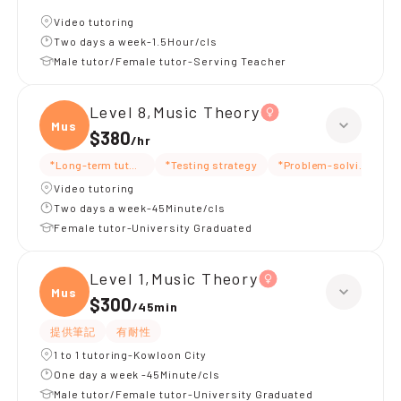
Video tutoring
Two days a week-1.5Hour/cls
Male tutor/Female tutor-Serving Teacher
Level 8,Music Theory
Music
$380
/
hr
*Long-term tutoring
*Testing strategy
*Problem-solving idea
*
Video tutoring
Two days a week-45Minute/cls
Female tutor-University Graduated
Level 1,Music Theory
Music
$300
/
45min
提供筆記
有耐性
1 to 1 tutoring-Kowloon City
One day a week -45Minute/cls
Male tutor/Female tutor-University Graduated