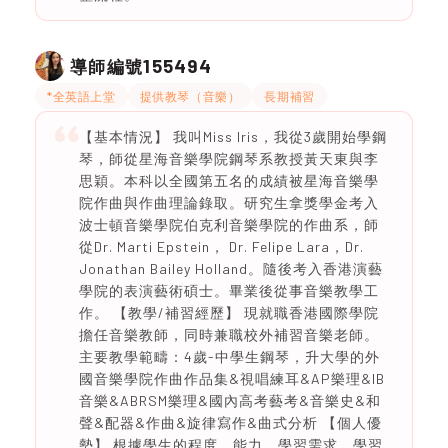
155494
導師編號
*全英語上堂
提供教琴（音樂）
長期補習
【基本情況】 我叫Miss Iris，我從3歲開始學鋼
琴，師從星海音樂學院鋼琴系教授黃天東與李
思穎。本科以全國第五名的成績被星海音樂學
院作曲與作曲理論錄取。研究生拿獎學金考入
波士頓音樂學院伯克利音樂學院的作曲系，師
從Dr. Marti Epstein， Dr. Felipe Lara，Dr.
Jonathan Bailey Holland。隨後考入香港演藝
學院的表演藝術碩士。畢業後從事音樂教學工
作。 【教學/補習經歷】 現就職香港國際學院
擔任音樂教師，同時兼職校外補習音樂老師。
主要教學範疇：4歲-中學生鋼琴，升大學的外
國音樂學院作曲作品集&視唱練耳&AP樂理&IB
音樂&ABRSM樂理&國內高考藝考&音樂史&和
聲&配器&作曲&旋律寫作&曲式分析 【個人優
勢】 根據學生的程度、能力、學習需求、學習