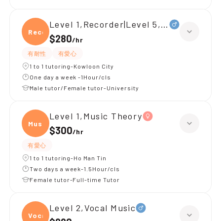
Level 1,Recorder|Level 5,Music Theory
Recor
$280
/
hr
有耐性
有愛心
1 to 1 tutoring-Kowloon City
One day a week -1Hour/cls
Male tutor/Female tutor-University
Level 1,Music Theory
Music
$300
/
hr
有愛心
1 to 1 tutoring-Ho Man Tin
Two days a week-1.5Hour/cls
Female tutor-Full-time Tutor
Level 2,Vocal Music
Vocal