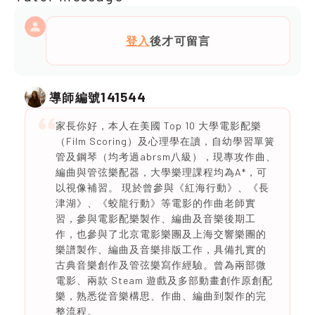
登入
後才可留言
141544
導師編號
家長你好，本人在美國 Top 10 大學電影配樂
（Film Scoring）及心理學在讀，自幼學習單簧
管及鋼琴（均考過abrsm八級），現專攻作曲、
編曲與管弦樂配器，大學樂理課程均為A*，可
以視像補習。 現於曾參與《紅海行動》、《長
津湖》、《蛟龍行動》等電影的作曲老師實
習，參與電影配樂製作、編曲及音樂後期工
作，也參與了北京電影樂團及上海交響樂團的
樂譜製作、編曲及音樂排版工作，具備扎實的
古典音樂創作及管弦樂寫作經驗。曾為兩部微
電影、兩款 Steam 遊戲及多部動畫創作原創配
樂，熟悉從音樂構思、作曲、編曲到製作的完
整流程。