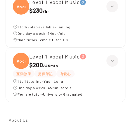
Level 1,Vocal Music
Vocal
$230
/
hr
1 to 1/video available-Fanling
One day a week -1Hour/cls
Male tutor/Female tutor-DSE
Level 1,Vocal Music
Vocal
$200
/
45min
互動教學
提供筆記
有愛心
1 to 1 tutoring-Yuen Long
One day a week -45Minute/cls
Female tutor-University Graduated
About Us