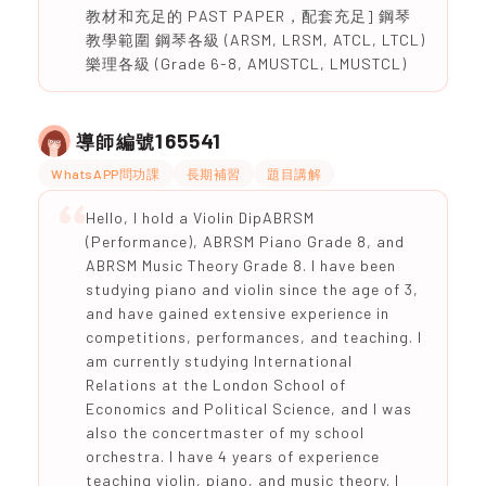
教材和充足的 PAST PAPER，配套充足] 鋼琴
教學範圍 鋼琴各級 (ARSM, LRSM, ATCL, LTCL)
樂理各級 (Grade 6-8, AMUSTCL, LMUSTCL)
165541
導師編號
WhatsAPP問功課
長期補習
題目講解
Hello, I hold a Violin DipABRSM
(Performance), ABRSM Piano Grade 8, and
ABRSM Music Theory Grade 8. I have been
studying piano and violin since the age of 3,
and have gained extensive experience in
competitions, performances, and teaching. I
am currently studying International
Relations at the London School of
Economics and Political Science, and I was
also the concertmaster of my school
orchestra. I have 4 years of experience
teaching violin, piano, and music theory. I