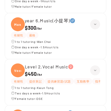
One day a week -1Hour/cls
Male tutor/Female tutor
year 6,Music(小提琴)
Music
$300
/
hr
有耐性
嚴格
1 to 1 tutoring-Wan Chai
One day a week -1.5Hour/cls
Male tutor/Female tutor
Level 2,Vocal Music
Vocal
$450
/
hr
有耐性
提供筆記
提供練習題/試題
互動教學
指導功課
1 to 1 tutoring-Kwun Tong
Two days a week-1.5Hour/cls
Female tutor-DSE