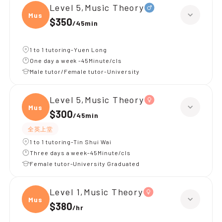
Level 5,Music Theory
Music
$350
/
45min
1 to 1 tutoring-Yuen Long
One day a week -45Minute/cls
Male tutor/Female tutor-University
Level 5,Music Theory
Music
$300
/
45min
全英上堂
1 to 1 tutoring-Tin Shui Wai
Three days a week-45Minute/cls
Female tutor-University Graduated
Level 1,Music Theory
Music
$380
/
hr