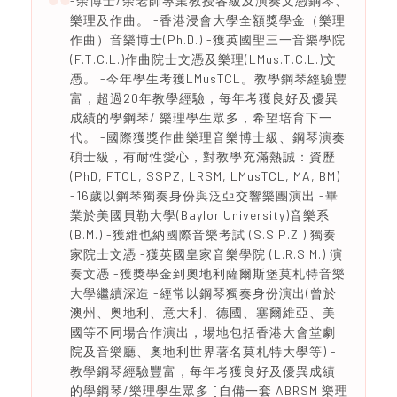
-余博士/余老師專業教授各級及演奏文憑鋼琴、
樂理及作曲。 -香港浸會大學全額獎學金（樂理
作曲）音樂博士(Ph.D.) -獲英國聖三一音樂學院
(F.T.C.L.)作曲院士文憑及樂理(LMus.T.C.L.)文
憑。 -今年學生考獲LMusTCL。教學鋼琴經驗豐
富，超過20年教學經驗，每年考獲良好及優異
成績的學鋼琴/ 樂理學生眾多，希望培育下一
代。 -國際獲獎作曲樂理音樂博士級、鋼琴演奏
碩士級，有耐性愛心，對教學充滿熱誠：資歷
(PhD, FTCL, SSPZ, LRSM, LMusTCL, MA, BM)
-16歲以鋼琴獨奏身份與泛亞交響樂團演出 -畢
業於美國貝勒大學(Baylor University)音樂系
(B.M.) -獲維也納國際音樂考試 (S.S.P.Z.) 獨奏
家院士文憑 -獲英國皇家音樂學院 (L.R.S.M.) 演
奏文憑 -獲獎學金到奧地利薩爾斯堡莫札特音樂
大學繼續深造 -經常以鋼琴獨奏身份演出(曾於
澳州、奥地利、意大利、德國、塞爾維亞、美
國等不同場合作演出，場地包括香港大會堂劇
院及音樂廳、奧地利世界著名莫札特大學等) -
教學鋼琴經驗豐富，每年考獲良好及優異成績
的學鋼琴/樂理學生眾多 [自備一套 ABRSM 樂理