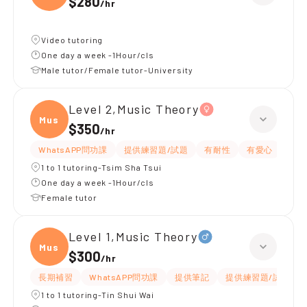
$280
/
hr
Video tutoring
One day a week -1Hour/cls
Male tutor/Female tutor-University
Level 2,Music Theory
Music
$350
/
hr
WhatsAPP問功課
提供練習題/試題
有耐性
有愛心
1 to 1 tutoring-Tsim Sha Tsui
One day a week -1Hour/cls
Female tutor
Level 1,Music Theory
Music
$300
/
hr
長期補習
WhatsAPP問功課
提供筆記
提供練習題/試題
1 to 1 tutoring-Tin Shui Wai