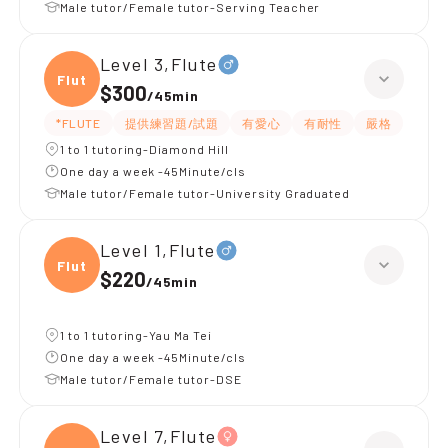
Male tutor/Female tutor-Serving Teacher
Level 3,Flute
Flute
$300
/
45min
*FLUTE
提供練習題/試題
有愛心
有耐性
嚴格
1 to 1 tutoring-Diamond Hill
One day a week -45Minute/cls
Male tutor/Female tutor-University Graduated
Level 1,Flute
Flute
$220
/
45min
1 to 1 tutoring-Yau Ma Tei
One day a week -45Minute/cls
Male tutor/Female tutor-DSE
Level 7,Flute