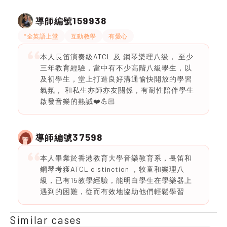
159938
導師編號
*全英語上堂
互動教學
有愛心
本人長笛演奏級ATCL 及 鋼琴樂理八级， 至少
三年教育經驗，當中有不少高階八級學生，以
及初學生，堂上打造良好溝通愉快開放的學習
氣氛， 和私生亦師亦友關係，有耐性陪伴學生
啟發音樂的熱誠❤️💪🏻
37598
導師編號
本人畢業於香港教育大學音樂教育系，長笛和
鋼琴考獲ATCL distinction ，牧童和樂理八
級，已有15教學經驗，能明白學生在學樂器上
遇到的困難，從而有效地協助他們輕鬆學習
Similar cases