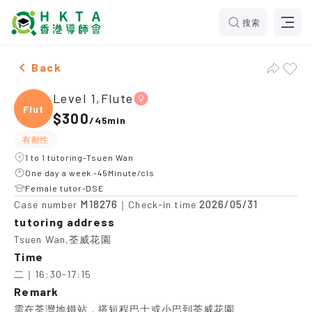
搜索
Female Level 1,Flute，Tsuen Wan Tuition recommendat
Back
Level 1,Flute
Flute
$300
/
45min
有耐性
1 to 1 tutoring-Tsuen Wan
One day a week -45Minute/cls
Female tutor-DSE
M18276
2026/05/31
Case number
｜Check-in time
tutoring address
Tsuen Wan,荃威花園
Time
二｜16:30-17:15
Remark
需在荃灣地鐵站，搭短程巴士或小巴到荃威花園