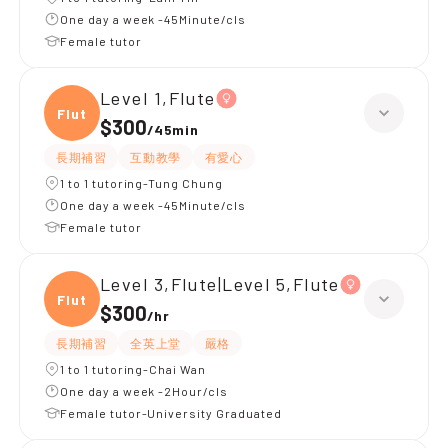
One day a week -45Minute/cls
Female tutor
Level 1,Flute
Flute
$300
/
45min
長期補習
互動教學
有愛心
1 to 1 tutoring-Tung Chung
One day a week -45Minute/cls
Female tutor
Level 3,Flute|Level 5,Flute
Flute
$300
/
hr
長期補習
全英上堂
嚴格
1 to 1 tutoring-Chai Wan
One day a week -2Hour/cls
Female tutor-University Graduated