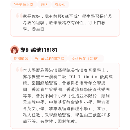
*全英語上堂
嚴格
有愛心
家長你好，我有教授6歲至成年學生學習長笛及
考級的經驗，教學嚴格亦有耐性，可上門教
學。😊🙏🏻
116181
導師編號
長期補習
WhatsAPP問功課
提供教琴（音樂）
本人學歷為香港演藝學院長笛演奏音樂學士，
亦考獲聖三一演奏二級LTCL Distinction優異成
績。樂團經驗豐富，曾參與香港青年交響樂
團、香港青年管樂團、香港演藝學院管弦樂團
等等。曾於不同中小學（包括並不限於：順利
天主教中學、中華基督教會協和小學、聖方濟
各英文小學、將軍澳循道衛理小學）、琴行、
私人任教，教學經驗豐富。學生由三歲至40多
歲不等。有耐性，因材施教。