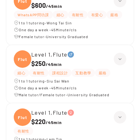
Flute
$600
/
45min
WhatsAPP問功課
細心
有耐性
有愛心
嚴格
1 to 1 tutoring-Wong Tai Sin
One day a week -45Minute/cls
Female tutor-University Graduated
Level 1,Flute
Flute
$250
/
45min
細心
有耐性
課程設計
互動教學
嚴格
1 to 1 tutoring-Siu Sai Wan
One day a week -45Minute/cls
Male tutor/Female tutor-University Graduated
Level 1,Flute
Flute
$220
/
45min
有耐性
1 to 1 tutoring-Lam Tin