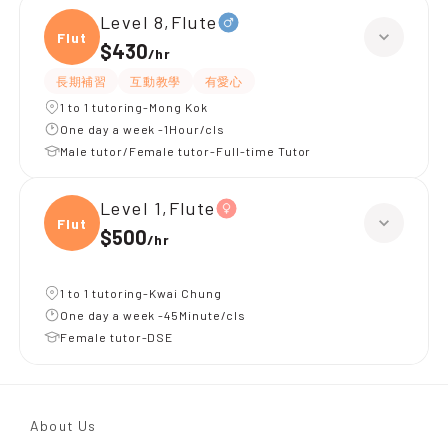
Level 8,Flute
Flute
$430
/
hr
長期補習
互動教學
有愛心
1 to 1 tutoring-Mong Kok
One day a week -1Hour/cls
Male tutor/Female tutor-Full-time Tutor
Level 1,Flute
Flute
$500
/
hr
1 to 1 tutoring-Kwai Chung
One day a week -45Minute/cls
Female tutor-DSE
About Us