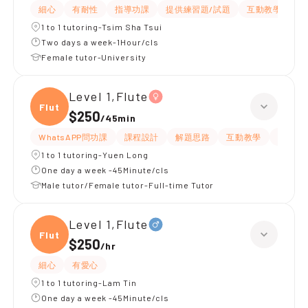
細心
有耐性
指導功課
提供練習題/試題
互動教學
提
1 to 1 tutoring-Tsim Sha Tsui
Two days a week-1Hour/cls
Female tutor-University
Level 1,Flute
Flute
$250
/
45min
WhatsAPP問功課
課程設計
解題思路
互動教學
提供筆
1 to 1 tutoring-Yuen Long
One day a week -45Minute/cls
Male tutor/Female tutor-Full-time Tutor
Level 1,Flute
Flute
$250
/
hr
細心
有愛心
1 to 1 tutoring-Lam Tin
One day a week -45Minute/cls