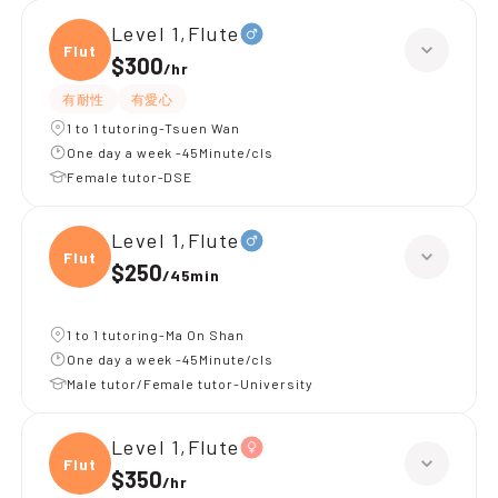
Level 1,Flute
Flute
$300
/
hr
有耐性
有愛心
1 to 1 tutoring-Tsuen Wan
One day a week -45Minute/cls
Female tutor-DSE
Level 1,Flute
Flute
$250
/
45min
1 to 1 tutoring-Ma On Shan
One day a week -45Minute/cls
Male tutor/Female tutor-University
Level 1,Flute
Flute
$350
/
hr