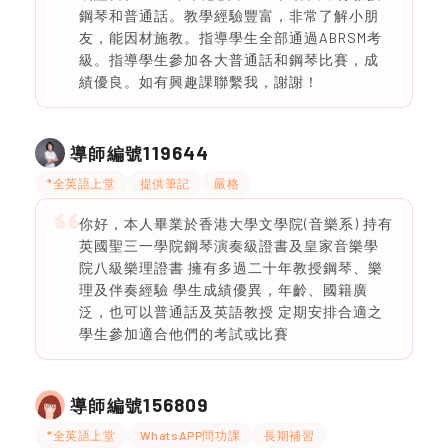
鋼琴和普通話。教學經驗豐富，非常了解小朋
友，能因材施教。指導學生全部通過ABRSM考
級。指導學生參加各大普通話和鋼琴比賽，成
績優良。如有興趣課聯繫我，謝謝！
119644
導師編號
*全英語上堂
提供筆記
嚴格
你好，本人畢業於香港大學文學院(音樂系) 持有
英國聖三一學院鋼琴演奏級證書及皇家音樂學
院八級樂理證書 擁有多過二十年教授鋼琴、樂
理及伴奏經驗 學生成績優異，年齡、國籍廣
泛，也可以普通話及英語教授 定期安排合適之
學生參加適合他們的考試或比賽
156809
導師編號
*全英語上堂
WhatsAPP問功課
長期補習