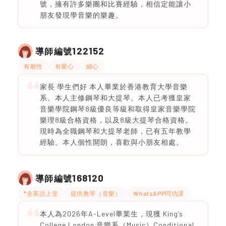
號，擁有許多樂團和比賽經驗，相信定能讓小
朋友發現學音樂的樂趣。
122152
導師編號
有耐性
有愛心
細心
家長 學生們好 本人畢業於香港教育大學音樂
系。本人主修鋼琴和大提琴。本人已考獲皇家
音樂學院鋼琴8級優良等級和取得皇家音樂學院
樂理8級合格資格，以及8級大提琴合格資格。
現時為全職鋼琴和大提琴老師，已有五年教學
經驗。本人個性開朗，喜歡與小朋友相處。
168120
導師編號
*全英語上堂
提供教琴（音樂）
WhatsAPP問功課
本人為2026年A-Level畢業生，現獲 King’s
College London 音樂系（Music）Conditional