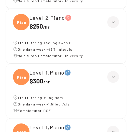
Male tutor/Female tutor-University
Level 2,Piano
Piano
$250
/
hr
1 to 1 tutoring-Tseung Kwan O
One day a week -45Minute/cls
Male tutor/Female tutor-University
Level 1,Piano
Piano
$300
/
hr
1 to 1 tutoring-Hung Hom
One day a week -1.5Hour/cls
Female tutor-DSE
Level 1,Piano
Piano