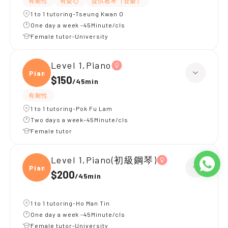
有耐性
有愛心
提供教琴（音樂）
1 to 1 tutoring-Tseung Kwan O
One day a week -45Minute/cls
Female tutor-University
Level 1,Piano
Piano
$150
/
45min
有耐性
1 to 1 tutoring-Pok Fu Lam
Two days a week-45Minute/cls
Female tutor
Level 1,Piano(初級鋼琴)
Piano
$200
/
45min
1 to 1 tutoring-Ho Man Tin
One day a week -45Minute/cls
Female tutor-University