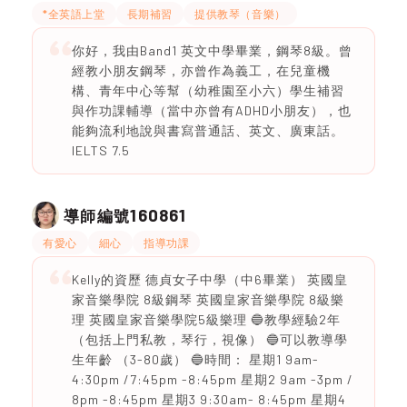
*全英語上堂
長期補習
提供教琴（音樂）
你好，我由Band1 英文中學畢業，鋼琴8級。曾
經教小朋友鋼琴，亦曾作為義工，在兒童機
構、青年中心等幫（幼稚園至小六）學生補習
與作功課輔導（當中亦曾有ADHD小朋友），也
能夠流利地說與書寫普通話、英文、廣東話。
IELTS 7.5
160861
導師編號
有愛心
細心
指導功課
Kelly的資歷 德貞女子中學（中6畢業） 英國皇
家音樂學院 8級鋼琴 英國皇家音樂學院 8級樂
理 英國皇家音樂學院5級樂理 🔵教學經驗2年
（包括上門私教，琴行，視像） 🔵可以教導學
生年齡 （3-80歲） 🔵時間： 星期1 9am-
4:30pm /7:45pm -8:45pm 星期2 9am -3pm /
8pm -8:45pm 星期3 9:30am- 8:45pm 星期4