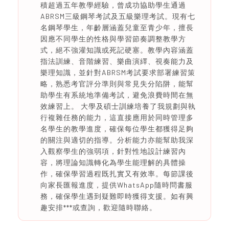
積超過五年教學經驗，曾成功協助學生通過
ABRSM三級鋼琴考試及五級樂理考試。現有七
名鋼琴學生，年齡層涵蓋兒童至青少年，擅長
因應不同學生的性格與學習節奏調整教學方
式，絕不強灌知識或死記硬塞。教學內容涵蓋
指法訓練、音階練習、樂曲演繹、視奏能力及
樂理知識，並針對ABRSM考試要求部署練習策
略，熟悉考官評分準則與常見失分陷阱，能幫
助學生有系統地準備考試，避免浪費時間在無
效練習上。 大學及碩士訓練培養了我規劃與執
行複雜任務的能力，這直接應用於同時管理多
名學生的教學進度，確保每位學生都獲得足夠
的關注與適切的指導。分析能力亦能幫助我深
入觀察學生的強弱項，針對性地設計練習內
容，將理論知識轉化為學生能理解的具體操
作，確保學習過程既扎實又有效率。每節課後
向家長匯報進度，提供WhatsApp隨時問書服
務，確保學生遇到疑難即時獲得支援。如有興
趣安排***或查詢，歡迎隨時聯絡。