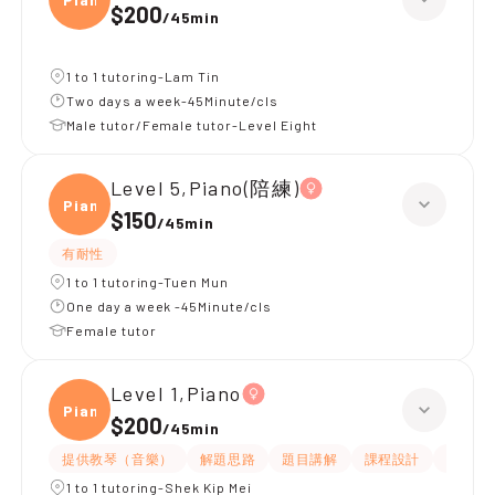
$200
/
45min
1 to 1 tutoring-Lam Tin
Two days a week-45Minute/cls
Male tutor/Female tutor-Level Eight
Level 5,Piano(陪練)
Piano
$150
/
45min
有耐性
1 to 1 tutoring-Tuen Mun
One day a week -45Minute/cls
Female tutor
Level 1,Piano
Piano
$200
/
45min
提供教琴（音樂）
解題思路
題目講解
課程設計
互動教
1 to 1 tutoring-Shek Kip Mei