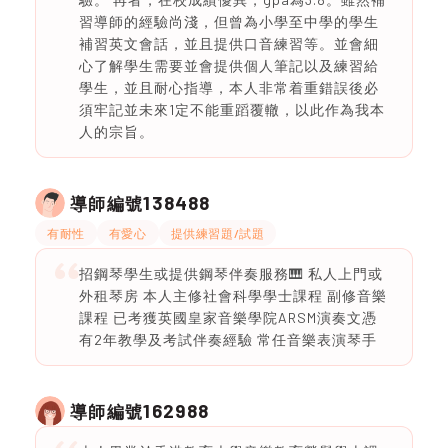
習導師的經驗尚淺，但曾為小學至中學的學生
補習英文會話，並且提供口音練習等。並會細
心了解學生需要並會提供個人筆記以及練習給
學生，並且耐心指導，本人非常着重錯誤後必
須牢記並未來1定不能重蹈覆轍，以此作為我本
人的宗旨。
138488
導師編號
有耐性
有愛心
提供練習題/試題
招鋼琴學生或提供鋼琴伴奏服務🎹 私人上門或
外租琴房 本人主修社會科學學士課程 副修音樂
課程 已考獲英國皇家音樂學院ARSM演奏文憑
有2年教學及考試伴奏經驗 常任音樂表演琴手
162988
導師編號