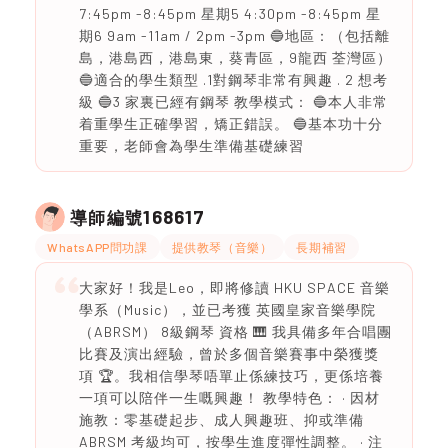
7:45pm -8:45pm 星期5 4:30pm -8:45pm 星
期6 9am -11am / 2pm -3pm 🔵地區：（包括離
島，港島西，港島東，葵青區，9龍西 荃灣區）
🔵適合的學生類型 .1對鋼琴非常有興趣 . 2 想考
級 🔵3 家裏已經有鋼琴 教學模式： 🔵本人非常
着重學生正確學習，矯正錯誤。 🔵基本功十分
重要，老師會為學生準備基礎練習
168617
導師編號
WhatsAPP問功課
提供教琴（音樂）
長期補習
大家好！我是Leo，即將修讀 HKU SPACE 音樂
學系（Music），並已考獲 英國皇家音樂學院
（ABRSM） 8級鋼琴 資格 🎹 我具備多年合唱團
比賽及演出經驗，曾於多個音樂賽事中榮獲獎
項 🏆。我相信學琴唔單止係練技巧，更係培養
一項可以陪伴一生嘅興趣！ 教學特色： · 因材
施教：零基礎起步、成人興趣班、抑或準備
ABRSM 考級均可，按學生進度彈性調整。 · 注