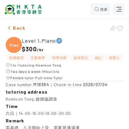
搜索
Male Level 1,Piano，Kowloon Tong Tuition recommend
Back
Level 1,Piano
Piano
$300
/
hr
長期補習
互動教學
指導功課
提供筆記
細心
有愛心
1 to 1 tutoring-Kowloon Tong
Two days a week-1Hour/cls
Female tutor-Full-time Tutor
M18364
2026/07/04
Case number
｜Check-in time
tutoring address
Kowloon Tong,啟德協調道
Time
六日｜14:00-16:00;19:00-20:00
Remark
零基礎，八月開始上堂，需要普通溝通