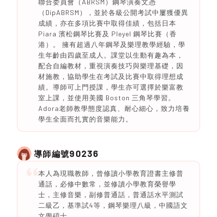
聯合委員會（ABRSM）鋼琴演奏文憑
（DipABRSM），並於各級公開考試中屢獲優異
成績，亦在多項比賽中取得佳績，包括日本
Piara 濱松鋼琴比賽及 Pleyel 鋼琴比賽（香
港）。 擁有超過八年鋼琴及樂理教學經驗，學
生年齡由四歲至成人。課堂以生動有趣為本，
配合自編教材，重視演奏技巧與樂理基礎，因
材施教，協助學生在考試及比賽中取得理想成
績。導師可上門授課，學生亦可選擇於樂富教
室上課，並使用美國 Boston 三角琴學習。
Adora老師教學態度認真、耐心細心，致力培養
學生全面而扎實的音樂能力。
90236
導師編號
本人為現職教師，曾修讀小學教育證書主修普
通話，必修中數常，並修讀小學教育榮譽學
士，主修音樂，副修普通話，普通話水平測試
二級乙，基準試4等，鋼琴樂理八級，中國語文
文學碩士