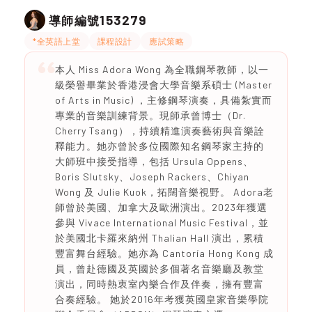
153279
導師編號
*全英語上堂
課程設計
應試策略
本人 Miss Adora Wong 為全職鋼琴教師，以一
級榮譽畢業於香港浸會大學音樂系碩士 (Master
of Arts in Music) ，主修鋼琴演奏，具備紮實而
專業的音樂訓練背景。現師承曾博士（Dr.
Cherry Tsang），持續精進演奏藝術與音樂詮
釋能力。她亦曾於多位國際知名鋼琴家主持的
大師班中接受指導，包括 Ursula Oppens、
Boris Slutsky、Joseph Rackers、Chiyan
Wong 及 Julie Kuok，拓闊音樂視野。 Adora老
師曾於美國、加拿大及歐洲演出。2023年獲選
參與 Vivace International Music Festival，並
於美國北卡羅來納州 Thalian Hall 演出，累積
豐富舞台經驗。她亦為 Cantoría Hong Kong 成
員，曾赴德國及英國於多個著名音樂廳及教堂
演出，同時熱衷室內樂合作及伴奏，擁有豐富
合奏經驗。 她於2016年考獲英國皇家音樂學院