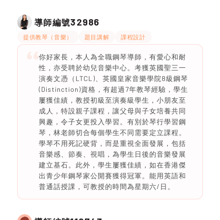
32986
導師編號
提供教琴（音樂）
題目講解
課程設計
你好家長，本人為全職鋼琴導師，有愛心和耐
性，亦受聘於幼兒音樂中心。考獲英國聖三一
演奏文憑（LTCL)、英國皇家音樂學院8級鋼琴
(Distinction)資格，有超過7年教琴經驗，學生
屢獲佳績，教授初級至演奏級學生，小朋友至
成人，特設親子課程，讓父母與子女培養共同
興趣，令子女更投入學習。有別於琴行學習鋼
琴，林老師切合每個學生不同需要定立課程。
學琴不用死記硬背，而是重視全面發展，包括
音樂感、節奏、視唱，為學生日後的音樂發展
建立基石。此外，學生屢獲佳績，如在香港傑
出青少年鋼琴家公開賽獲得冠軍。能用英語和
普通話授課，可教授的時間為星期六/日。