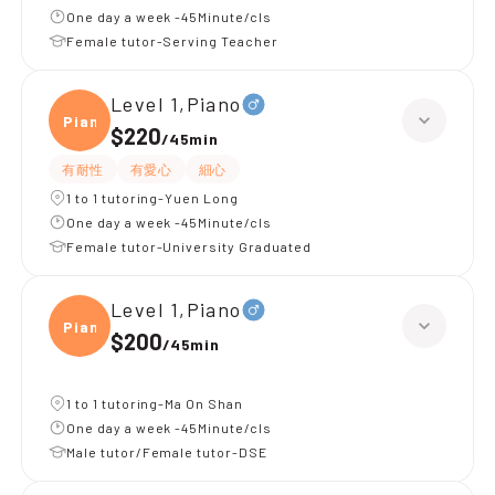
One day a week -45Minute/cls
Female tutor-Serving Teacher
Level 1,Piano
Piano
$220
/
45min
有耐性
有愛心
細心
1 to 1 tutoring-Yuen Long
One day a week -45Minute/cls
Female tutor-University Graduated
Level 1,Piano
Piano
$200
/
45min
1 to 1 tutoring-Ma On Shan
One day a week -45Minute/cls
Male tutor/Female tutor-DSE