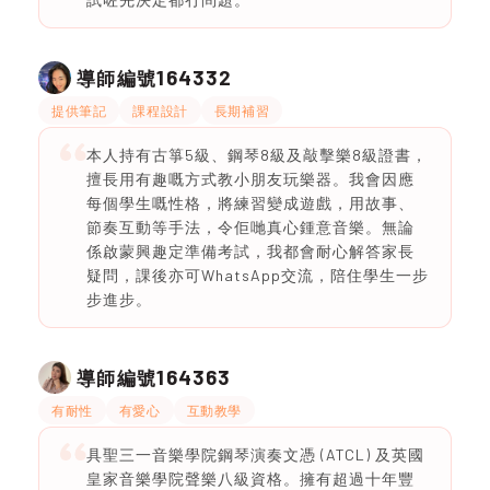
164332
導師編號
提供筆記
課程設計
長期補習
本人持有古箏5級、鋼琴8級及敲擊樂8級證書，
擅長用有趣嘅方式教小朋友玩樂器。我會因應
每個學生嘅性格，將練習變成遊戲，用故事、
節奏互動等手法，令佢哋真心鍾意音樂。無論
係啟蒙興趣定準備考試，我都會耐心解答家長
疑問，課後亦可WhatsApp交流，陪住學生一步
步進步。
164363
導師編號
有耐性
有愛心
互動教學
具聖三一音樂學院鋼琴演奏文憑 (ATCL) 及英國
皇家音樂學院聲樂八級資格。擁有超過十年豐