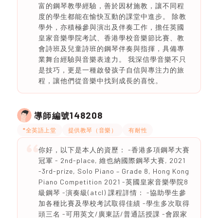
富的鋼琴教學經驗，善於因材施教，讓不同程
度的學生都能在愉快互動的課堂中進步。 除教
學外，亦積極參與演出及伴奏工作，擔任英國
皇家音樂學院考試、香港學校音樂節比賽、教
會詩班及兒童詩班的鋼琴伴奏與指揮，具備專
業舞台經驗與音樂表達力。 我深信學音樂不只
是技巧，更是一種啟發孩子自信與專注力的旅
程，讓他們從音樂中找到成長的喜悅。
148208
導師編號
*全英語上堂
提供教琴（音樂）
有耐性
你好，以下是本人的資歷： -香港多項鋼琴大賽
冠軍 - 2nd-place, 維也納國際鋼琴大賽, 2021
-3rd-prize, Solo Piano – Grade 8, Hong Kong
Piano Competition 2021 -英國皇家音樂學院8
級鋼琴 -演奏級(atcl) 課程詳情： -協助學生參
加各種比賽及學校考試取得佳績 -學生多次取得
頭三名 -可用英文/廣東話/普通話授課 -會跟家