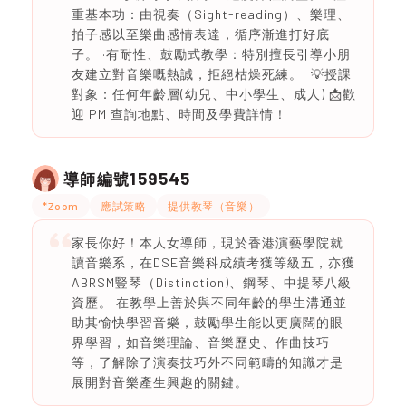
重基本功：由視奏（Sight-reading）、樂理、
拍子感以至樂曲感情表達，循序漸進打好底
子。 ·有耐性、鼓勵式教學：特別擅長引導小朋
友建立對音樂嘅熱誠，拒絕枯燥死練。 💡授課
對象：任何年齡層(幼兒、中小學生、成人) 📩歡
迎 PM 查詢地點、時間及學費詳情！
159545
導師編號
*Zoom
應試策略
提供教琴（音樂）
家長你好！本人女導師，現於香港演藝學院就
讀音樂系，在DSE音樂科成績考獲等級五，亦獲
ABRSM豎琴（Distinction)、鋼琴、中提琴八級
資歷。 在教學上善於與不同年齡的學生溝通並
助其愉快學習音樂，鼓勵學生能以更廣闊的眼
界學習，如音樂理論、音樂歷史、作曲技巧
等，了解除了演奏技巧外不同範疇的知識才是
展開對音樂產生興趣的關鍵。