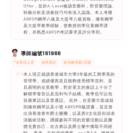
Offer，並於A-Level修讀音樂科，對音樂理論、
聆聽分析及演奏技巧均有深入認識。本人考獲
ABRSM鋼琴八級及大提琴八級資格，擁有鋼琴
及大提琴教學經驗，曾教授初學兒童鋼琴課
程，亦熟悉ABRSM考試要求及評分準則。
161966
導師編號
*全英語上堂
提供筆記
提供練習題/試題
本人現正就讀香港城市大學3年級的工商學系的
管理學。成績優異並且能夠使用標準流利、並
且易明的全英教學，對於英文的會話上十分了
解標準發音以及流利句子結構。教學也可以包
括廣東話以及普通話。 此外，在音樂方面成就
則擁有鋼琴以及小號 ABRSM8級證書，並且曾
出演香港青年爵士樂團，以及西9文化區街頭表
演藝術活動，踴躍參與不同的音樂活動以及團
體充實自己，在古典以及爵士樂中獲取不同經
驗。 再者，在校成績優異，gpa為3.8。雖然補