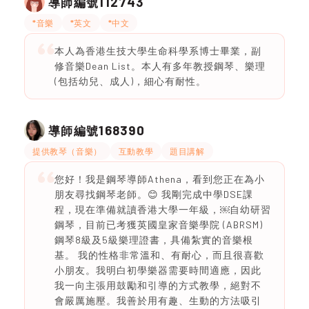
112743
導師編號
*音樂
*英文
*中文
本人為香港生技大學生命科學系博士畢業，副
修音樂Dean List。本人有多年教授鋼琴、樂理
(包括幼兒、成人)，細心有耐性。
168390
導師編號
提供教琴（音樂）
互動教學
題目講解
您好！我是鋼琴導師Athena，看到您正在為小
朋友尋找鋼琴老師。😊 我剛完成中學DSE課
程，現在準備就讀香港大學一年級，￼自幼研習
鋼琴，目前已考獲英國皇家音樂學院 (ABRSM)
鋼琴8級及5級樂理證書，具備紮實的音樂根
基。 我的性格非常溫和、有耐心，而且很喜歡
小朋友。我明白初學樂器需要時間適應，因此
我一向主張用鼓勵和引導的方式教學，絕對不
會嚴厲施壓。我善於用有趣、生動的方法吸引