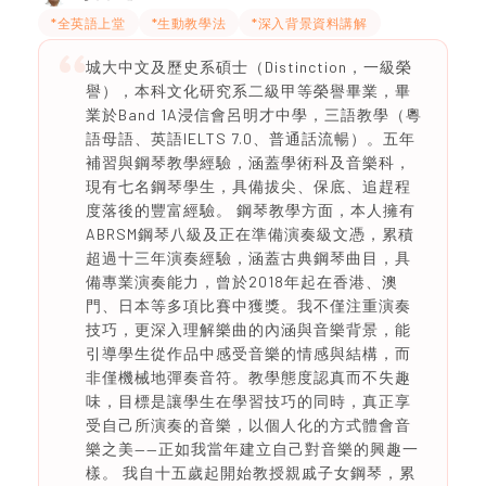
*全英語上堂
*生動教學法
*深入背景資料講解
城大中文及歷史系碩士（Distinction，一級榮
譽），本科文化研究系二級甲等榮譽畢業，畢
業於Band 1A浸信會呂明才中學，三語教學（粵
語母語、英語IELTS 7.0、普通話流暢）。五年
補習與鋼琴教學經驗，涵蓋學術科及音樂科，
現有七名鋼琴學生，具備拔尖、保底、追趕程
度落後的豐富經驗。 鋼琴教學方面，本人擁有
ABRSM鋼琴八級及正在準備演奏級文憑，累積
超過十三年演奏經驗，涵蓋古典鋼琴曲目，具
備專業演奏能力，曾於2018年起在香港、澳
門、日本等多項比賽中獲獎。我不僅注重演奏
技巧，更深入理解樂曲的內涵與音樂背景，能
引導學生從作品中感受音樂的情感與結構，而
非僅機械地彈奏音符。教學態度認真而不失趣
味，目標是讓學生在學習技巧的同時，真正享
受自己所演奏的音樂，以個人化的方式體會音
樂之美——正如我當年建立自己對音樂的興趣一
樣。 我自十五歲起開始教授親戚子女鋼琴，累