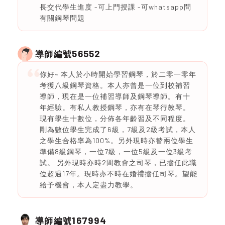
長交代學生進度 -可上門授課 -可whatsapp問
有關鋼琴問題
56552
導師編號
你好~ 本人於小時開始學習鋼琴，於二零一零年
考獲八級鋼琴資格。本人亦曾是一位到校補習
導師，現在是一位補習導師及鋼琴導師。有十
年經驗。有私人教授鋼琴，亦有在琴行教琴。
現有學生十數位，分佈各年齡習及不同程度。
剛為數位學生完成了6級，7級及2級考試，本人
之學生合格率為100%。另外現時亦替兩位學生
準備8級鋼琴，一位7級，一位5級及一位3級考
試。 另外現時亦時2間教會之司琴，已擔任此職
位超過17年。現時亦不時在婚禮擔任司琴。望能
給予機會，本人定盡力教學。
167994
導師編號