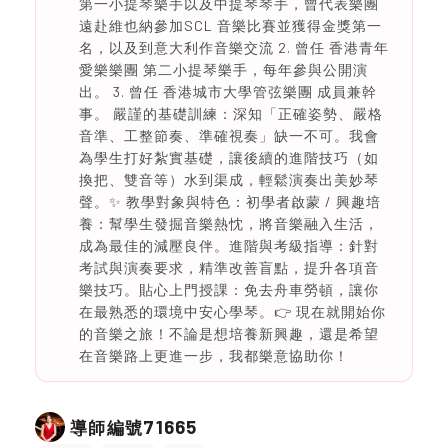
第一小提琴樂手以及中提琴琴手，曾代表樂團
遠赴維也納參加SCL 音樂比賽並獲得金獎第一
名，以及到意大利作音樂交流 2. 曾任 香港青年
愛樂樂團 第二小提琴樂手，每年參與公開演
出。 3. 曾任 香港城市大學管弦樂團 成員兼幹
事。 嚴謹的基礎訓練：深知「正確姿勢、嚴格
音準、工整節奏、準確視奏」缺一不可。我會
為學生打好紮實基礎，讓後續的進階技巧（如
換把、雙音等）水到渠成，輕鬆演奏出美妙琴
聲。✨ 教學對象與特色：初學者啟蒙 / 興趣培
養：幫學生發掘音樂熱忱，將音樂融入生活，
成為最佳的減壓良伴。進階與考級指導：針對
考試與演奏要求，精準改善盲點，提升各項音
樂技巧。貼心上門授課：免去舟車勞頓，讓你
在最熟悉的環境中安心學琴。👉 現在就開始你
的音樂之旅！不論是想培養新興趣，還是希望
在音樂路上更進一步，我都樂意協助你！
71665
導師編號