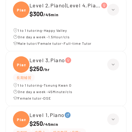
Level 2,Piano|Level 4,Piano
Piano
$300
/
45min
1 to 1 tutoring-Happy Valley
One day a week -1.5Hour/cls
Male tutor/Female tutor-Full-time Tutor
Level 3,Piano
Piano
$250
/
hr
長期補習
1 to 1 tutoring-Tseung Kwan O
One day a week -45Minute/cls
Female tutor-DSE
Level 1,Piano
Piano
$250
/
45min