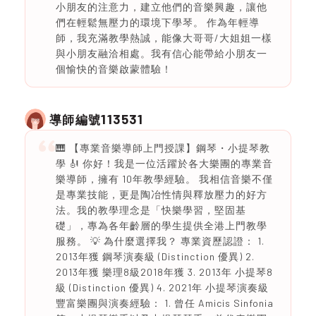
小朋友的注意力，建立他們的音樂興趣，讓他
們在輕鬆無壓力的環境下學琴。 作為年輕導
師，我充滿教學熱誠，能像大哥哥/大姐姐一樣
與小朋友融洽相處。我有信心能帶給小朋友一
個愉快的音樂啟蒙體驗！
113531
導師編號
🎹 【專業音樂導師上門授課】鋼琴・小提琴教
學 🎻 你好！我是一位活躍於各大樂團的專業音
樂導師，擁有 10年教學經驗。 我相信音樂不僅
是專業技能，更是陶冶性情與釋放壓力的好方
法。我的教學理念是「快樂學習，堅固基
礎」，專為各年齡層的學生提供全港上門教學
服務。 💡 為什麼選擇我？ 專業資歷認證： 1.
2013年獲 鋼琴演奏級 (Distinction 優異) 2.
2013年獲 樂理8級2018年獲 3. 2013年 小提琴8
級 (Distinction 優異) 4. 2021年 小提琴演奏級
豐富樂團與演奏經驗： 1. 曾任 Amicis Sinfonia