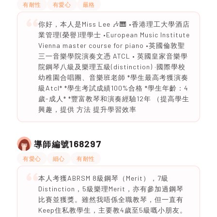
有耐性
有愛心
嚴格
你好，本人是Miss Lee 🎶🎹 •香港理工大學酒店
業管理(榮譽)理學士 •European Music Institute
Vienna master course for piano •英國倫敦聖
三一音樂學院演奏文憑 ATCL • 英國皇家音樂學
院鋼琴八級及樂理五級(distinction) ·國際學校
幼稚園合唱團、音樂班老師 *學生最高考獲演奏
級Atcl* *學生考試成績100%合格 *學生年齡：4
歲-成人* *豐富教琴和演奏經驗12年 （提高學生
興趣，提供 方法 提升學習效率
168297
導師編號
有愛心
細心
有耐性
本人考獲ABRSM 8級鋼琴（Merit），7級
Distinction，5級樂理Merit，亦有參加過鋼琴
比賽並獲獎。雖然我唔係全職教琴，但一直有
Keep住私教學生，主要教4歲至5級嘅小朋友。