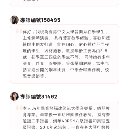
158495
導師編號
你好，我現為香港中文大學音樂系在學學生，
主修鋼琴演奏。 具有豐富教學經驗，喜歡和擅
於跟小朋友打道，能夠細心、耐心對待不同程
度的學生，因材施教。教授年齡主要為由3-8
歲，初學至三四級的學生不等。 同時她有多年
演奏、伴奏、管樂團、管弦樂團經驗，當中包
括香港公開的鋼琴比賽、中學合唱團伴奏、校
際音樂節等。
31462
導師編號
本人04年畢業於福建師範大學音樂系，鋼琴教
育專業。畢業後一直幼稚園擔任教師。 持有普
通話二甲證書，鋼琴ABRSM八級證書和樂理五
級證書。2010年來港後，一直在各大琴行教授