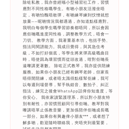
除咗私教，我亦曾經喺小型補習社工作，習慣
應對不同性格嘅學生。有啲小朋友活潑坐唔
定，有啲怕醜唔敢彈，有啲練琴練到忟憎就想
放棄——呢啲情況我都遇過，亦知道點樣應對。
我明白每個學生嘅學習節奏都唔同，所以會因
應佢哋嘅進度同性格，調整教學方式，唔會一
刀切。 教學方面，我著重基本功，包括手勢、
指法同閱譜能力。我成日覺得，與其急住考
級，不如打好個底，等學生將來彈高級嘅曲目
時，唔使因為壞習慣而從頭改過，咁對佢哋長
遠嚟講更著數。 除咗正式教琴，我亦提供陪練
服務。如果你小朋友已經有鋼琴老師，但家長
唔得閒陪練，或者唔太識得點樣幫佢練，我可
以每週到場督導，幫手執錯音、數拍子、糾正
指法，練完之後會WhatsApp話俾你知進度，等
你安心。 我依家讀緊護理系，所以對小朋友特
別有耐性，亦習慣照顧同引導佢哋。教琴對我
嚟講唔單止係教音樂，更加係陪伴佢哋成長嘅
一部分。如果你有興趣俾小朋友***，或者想了
解多啲，歡迎隨時聯絡我，夾唔夾到最緊要，
試咗先決定都冇問題。