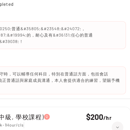
pleted
250;普通&#35805;&#23548;&#24072;，
987;&#19994;的，耐心及有&#36131;任心的普通
&#39038;！
守時，可以輔導任何科目，特別在普通話方面，包括會話
也用純正普通話與家庭成員溝通，本人會提供適合的練習，望賜予機
$200
1, 中級, 學校課程)
/
hr
k-1Hour/cls