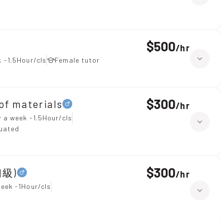
$500
/
hr
 -1.5Hour/cls
Female tutor
$300
 materials
/
hr
 a week -1.5Hour/cls
duated
$300
初級)
/
hr
eek -1Hour/cls