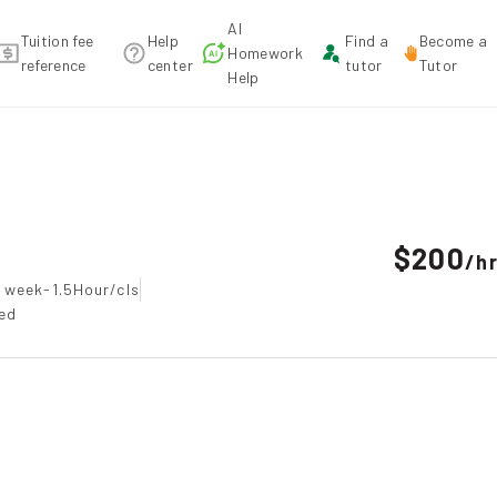
AI
Tuition fee
Help
Find a
Become a
Homework
reference
center
tutor
Tutor
Help
tion
$200
/
h
 week-1.5Hour/cls
ted