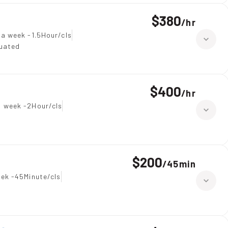
$380
/
hr
 a week -1.5Hour/cls
duated
$400
/
hr
a week -2Hour/cls
$200
/
45min
ek -45Minute/cls