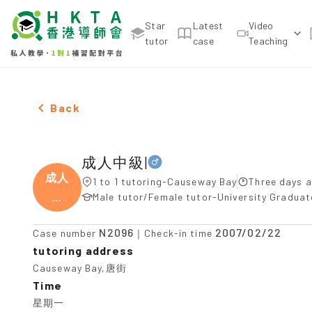
Star
Latest
Video
tutor
case
Teaching
Male 成人中級|，Causeway Bay Tuition recommenda
Back
成人中級|
成人
1 to 1 tutoring-Causeway Bay
Three days a
中
Male tutor/Female tutor-University Gradua
級|
N2096
2007/02/22
Case number
｜Check-in time
tutoring address
Causeway Bay,唐街
Time
星期一
