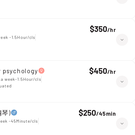
$350
/
hr
eek -1.5Hour/cls
$450
psychology
/
hr
a week-1.5Hour/cls
duated
$250
 鋼琴)
/
45min
eek -45Minute/cls