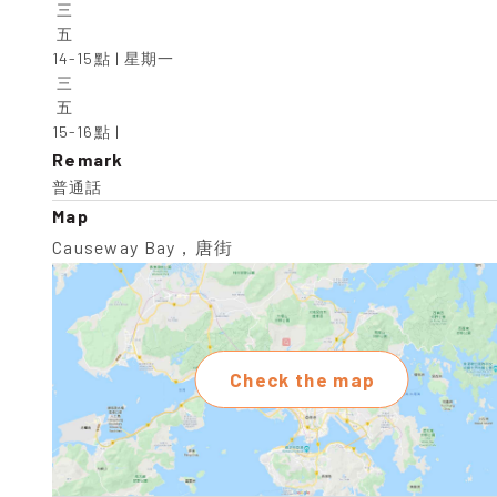
 三

 五

14-15點 | 星期一

 三

 五

15-16點 |
Remark
普通話
Map
Causeway Bay，唐街
Check the map