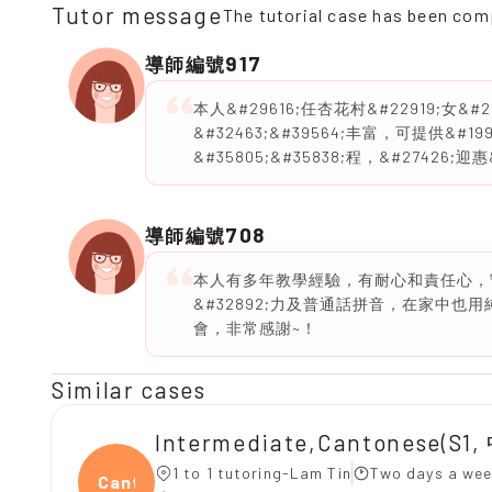
Tutor message
The tutorial case has been com
917
導師編號
本人&#29616;任杏花村&#22919;女&#20
&#32463;&#39564;丰富，可提供&#19
&#35805;&#35838;程，&#27426;迎惠
708
導師編號
本人有多年教學經驗，有耐心和責任心，
&#32892;力及普通話拼音，在家中
會，非常感謝~！
Similar cases
Intermediate,Cantonese(S
1 to 1 tutoring-Lam Tin
Two days a wee
Canto