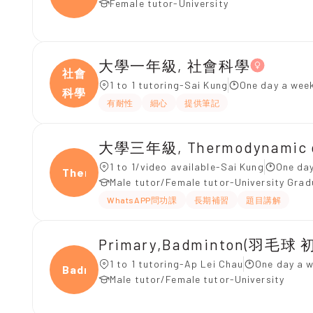
Female tutor-University
大學一年級, 社會科學
社會
1 to 1 tutoring-Sai Kung
One day a week
科學
有耐性
細心
提供筆記
大學三年級, Thermodynamic of
1 to 1/video available-Sai Kung
One day
Ther
Male tutor/Female tutor-University Gra
WhatsAPP問功課
長期補習
題目講解
Primary,Badminton(羽毛球 
1 to 1 tutoring-Ap Lei Chau
One day a w
Badmi
Male tutor/Female tutor-University