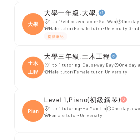
大學一年級,大學,
1 to 1/video available-Sai Wan
One day
大學
Male tutor/Female tutor-University Gra
提供筆記
大學三年級,土木工程
土木
1 to 1 tutoring-Causeway Bay
One day 
工程
Male tutor/Female tutor-University
Level 1,Piano(初級鋼琴)
1 to 1 tutoring-Ho Man Tin
One day a we
Piano
Female tutor-University