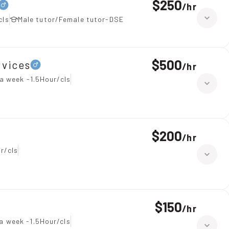
$250
/
hr
cls
Male tutor/Female tutor-DSE
$500
vices
/
hr
a week -1.5Hour/cls
$200
/
hr
r/cls
$150
/
hr
a week -1.5Hour/cls