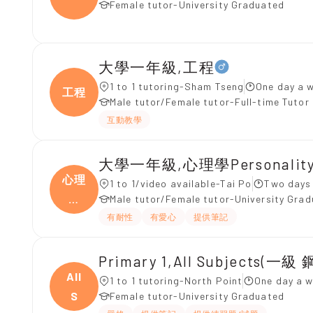
Female tutor-University Graduated
大學一年級,工程
1 to 1 tutoring-Sham Tseng
One day a w
工程
Male tutor/Female tutor-Full-time Tutor
互動教學
大學一年級,心理學Personality 
心理
1 to 1/video available-Tai Po
Two days 
學
Male tutor/Female tutor-University Gra
Pe
有耐性
有愛心
提供筆記
Primary 1,All Subjects(一級
All
1 to 1 tutoring-North Point
One day a w
S
Female tutor-University Graduated