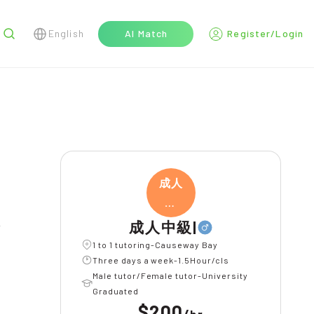
English
AI Match
Register/Login
r
成人
中
級|
成人中級|
1 to 1 tutoring-Causeway Bay
Three days a week-1.5Hour/cls
Male tutor/Female tutor-University
Graduated
$200
/