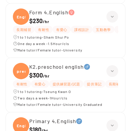
Form 4,English
Engli
$230
/
hr
長期補習
有耐性
有愛心
課程設計
互動教學
題目講
1 to 1 tutoring-Sham Shui Po
One day a week -1.5Hour/cls
Male tutor/Female tutor-University
K2,preschool english
presc
$300
/
hr
有耐性
有愛心
提供練習題/試題
提供筆記
長期補習
1 to 1 tutoring-Tseung Kwan O
Two days a week-1Hour/cls
Male tutor/Female tutor-University Graduated
Primary 4,English
Engli
$180
/
hr