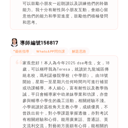
可以鼓勵小朋友一起朗讀以及訓練他們的聆聽
能力。我十分有耐性與小朋友互動，會細心留
意他們的能力和學習進度，鼓勵他們積極發問
和思考。
156817
導師編號
*藝術指導
WhatsAPP問功課
解題思路
家長您好！本人為今年2025 dse考生，女，18
歲，可以稱呼我為Teresa，就讀於九龍城區傳
統名校，瑪利諾修院學校（中學部）。由18號
開始，星期一至星期六任何時間均可進行補習
或功課輔導。本人細心，富有耐性以及教學熱
誠，平日會輔導家中幼弟妹學業和功課，亦曾
參與輔導小學生的義工活動，相關經驗不淺。
小學就讀於荔枝角天主教小學，成績優異，不
曾跌出前十，對小學課題掌握透徹，亦對考試
有相關經驗和心得。能用廣東話、普通話、英
文流利交流，對藝術方面頗有心得，能相關的