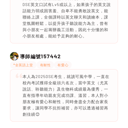
DSE英文口試有Lv5或以上，如果孩子的英文說
話能力弱或因害羞、自卑不能勇敢說英文，能
聯絡上課，全個課時以英文聊天和讀繪本，課
堂氛圍輕鬆，以提升孩子聽說能力為主，曾有
與小朋友一起籌辦義工活動，因此十分懂的和
小朋友相處，能給予足夠的耐心。
157442
導師編號
*全英語上堂
有耐性
有愛心
本人為2025DSE考生，就讀可風中學，一直在
校內考試獲得全級頭六名次，當中英文（尤其
說話、聆聽能力）及生物科成績最為優秀，一
直有指導年幼親友完成功課、溫習，本人對小
朋友極有愛心和耐性，同時會盡全力配合家長
要求，讓同學不抗拒補習，亦可以透過補習再
創佳績😊