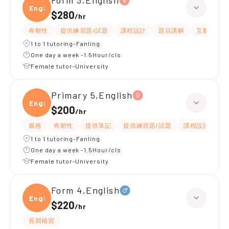
Form 3,English
Engli
$280
/
hr
有耐性
提供練習題/試題
課程設計
題目講解
互動教學
1 to 1 tutoring-Fanling
One day a week -1.5Hour/cls
Female tutor-University
Primary 5,English
Engli
$200
/
hr
嚴格
有耐性
提供筆記
提供練習題/試題
課程設計
應
1 to 1 tutoring-Fanling
One day a week -1.5Hour/cls
Female tutor-University
Form 4,English
Engli
$220
/
hr
長期補習