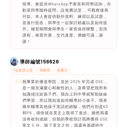
指導。會提供WhatsApp予家長和同學諮詢，亦
歡迎同學隨時提問。設免費試堂 ，可觀察後再
付款。本人會提供額外資料、練習以及試題，
並進行批改，與學生一起探討錯處以及如何提
升。補習期間會與學生丶家長保持聯繫，安排
課程，佈置作業，交代進度。價錢可議，謝
謝！
156626
導師編號
*全英語上堂
有耐性
有愛心
我畢業於播道學院，並於 2025 年完成 DSE，
是一個充滿愛心和耐性的人，及希望把我所有
知識傾注給孩子們。我自上到中學就幫助妹妹
們學習，所以我知道如何輔導好小孩子。我有
兩年輔導其他孩子英語的經驗，他們分別是K3
和P6，很快就在英文上取得了進步。雖然我還
沒有收到成績，但我的學校預計我將獲得 DSE
英文 5 分。除了英文之外，我還有基礎的中