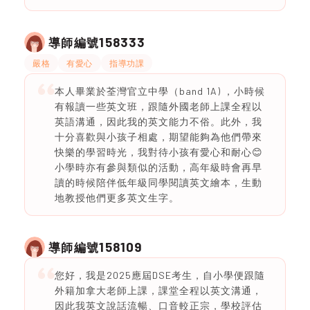
158333
導師編號
嚴格
有愛心
指導功課
本人畢業於荃灣官立中學（band 1A) ，小時候
有報讀一些英文班，跟隨外國老師上課全程以
英語溝通，因此我的英文能力不俗。此外，我
十分喜歡與小孩子相處，期望能夠為他們帶來
快樂的學習時光，我對待小孩有愛心和耐心😊
小學時亦有參與類似的活動，高年級時會再早
讀的時候陪伴低年級同學閱讀英文繪本，生動
地教授他們更多英文生字。
158109
導師編號
您好，我是2025應屆DSE考生，自小學便跟隨
外籍加拿大老師上課，課堂全程以英文溝通，
因此我英文說話流暢、口音較正宗，學校評估