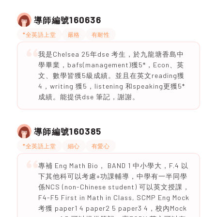
160636
導師編號
*全英語上堂
嚴格
有耐性
我是Chelsea 25年dse 考生，於九龍塘香島中
學畢業，bafs(management)獲5*，Econ、英
文、數學皆獲5級成績。並且在英文reading獲
4，writing 獲5，listening 和speaking更獲5*
成績。能提供dse 筆記，謝謝。
160385
導師編號
*全英語上堂
細心
有愛心
專補 Eng Math Bio， BAND 1 中小學大，F.4 以
下其他科可以考慮+功課輔導，中學有一半同學
係NCS (non-Chinese student) 可以英文授課，
F4-F5 First in Math in Class, SCMP Eng Mock
考獲 paper1 4 paper2 5 paper3 4，校內Mock