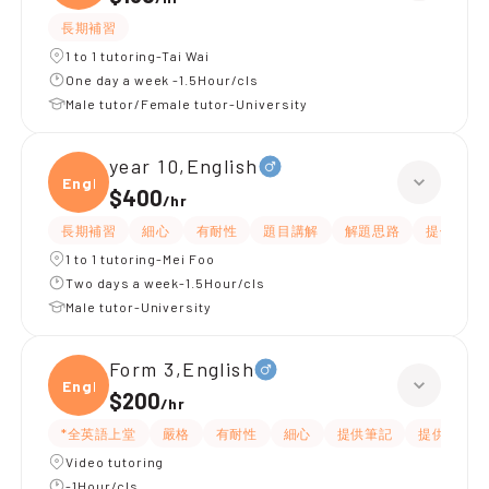
長期補習
1 to 1 tutoring-Tai Wai
One day a week -1.5Hour/cls
Male tutor/Female tutor-University
year 10,English
Engli
$400
/
hr
長期補習
細心
有耐性
題目講解
解題思路
提供練習
1 to 1 tutoring-Mei Foo
Two days a week-1.5Hour/cls
Male tutor-University
Form 3,English
Engli
$200
/
hr
*全英語上堂
嚴格
有耐性
細心
提供筆記
提供練習題
Video tutoring
-1Hour/cls