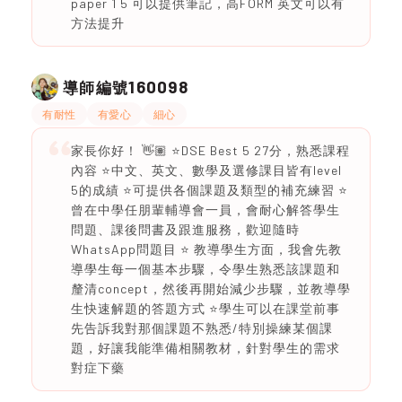
paper 1 5 可以提供筆記，高FORM 英文可以有
方法提升
160098
導師編號
有耐性
有愛心
細心
家長你好！ 👋🏽 ⭐️DSE Best 5 27分，熟悉課程
內容 ⭐️中文、英文、數學及選修課目皆有level
5的成績 ⭐️可提供各個課題及類型的補充練習 ⭐️
曾在中學任朋輩輔導會一員，會耐心解答學生
問題、課後問書及跟進服務，歡迎隨時
WhatsApp問題目 ⭐️ 教導學生方面，我會先教
導學生每一個基本步驟，令學生熟悉該課題和
釐清concept，然後再開始減少步驟，並教導學
生快速解題的答題方式 ⭐️學生可以在課堂前事
先告訴我對那個課題不熟悉/特別操練某個課
題，好讓我能準備相關教材，針對學生的需求
對症下藥