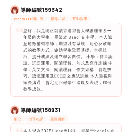
159342
導師編號
WhatsAPP問功課
指導功課
互動教學
您好，我是現正就讀香港都會大學護理學系一
年級的大學生，畢業於 Band 1B 中學。本人誠
意應徵補習導師，期望以有系統、耐心及鼓勵
式的教學方式，協助學生鞏固基礎、掌握技
巧、提升成績及建立學習自信。 小學：拼音認
讀、詞語運用、閱讀理解、句式及寫作訓練 中
學：英文文法、閱讀理解、作文結構、答題技
巧、語境運用及DSE語文應試訓練 本人重視與
家長溝通，會定期回報學生進度及表現，確保
教學成效。
158931
導師編號
細心
指導功課
題目講解
本人現為2025屆dse應屆生，畢業于band1a 香