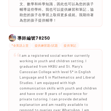
文、數學和科學知識，因此也可以為您的孩子
輔導這些學科。我也可以提供練習和筆記，協
助您的孩子在學習上取得更多成就。我期待著
為您的孩子提供輔導！
78250
導師編號
*全英語上堂
提供練習題/試題
提供筆記
I am a registered social worker currently
working in youth and children setting. I
graduated from HKBU and St. Mary’s
Canossian College with level 5* in English
Language and 5 in Mathematics and Liberal
Studies. I am equipped with high
communication skills with youth and children
and have over 8 years of experience for
private tutoring. I can provide detailed
explanation and am readily available to
respond to queries over WhatsApp. I am