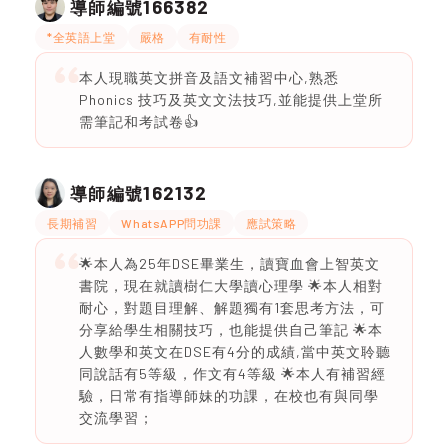
166382
導師編號
*全英語上堂
嚴格
有耐性
本人現職英文拼音及語文補習中心,熟悉
Phonics 技巧及英文文法技巧,並能提供上堂所
需筆記和考試卷👍
162132
導師編號
長期補習
WhatsAPP問功課
應試策略
🌟本人為25年DSE畢業生，讀寶血會上智英文
書院，現在就讀樹仁大學讀心理學 🌟本人相對
耐心，對題目理解、解題獨有1套思考方法，可
分享給學生相關技巧，也能提供自己筆記 🌟本
人數學和英文在DSE有4分的成績,當中英文聆聽
同說話有5等級，作文有4等級 🌟本人有補習經
驗，日常有指導師妹的功課，在校也有與同學
交流學習；