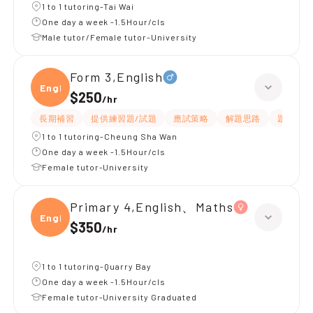
1 to 1 tutoring-Tai Wai
One day a week -1.5Hour/cls
Male tutor/Female tutor-University
Form 3,English
Engli
$250
/
hr
長期補習
提供練習題/試題
應試策略
解題思路
題目講解
1 to 1 tutoring-Cheung Sha Wan
One day a week -1.5Hour/cls
Female tutor-University
Primary 4,English、Maths
Engli
$350
/
hr
1 to 1 tutoring-Quarry Bay
One day a week -1.5Hour/cls
Female tutor-University Graduated