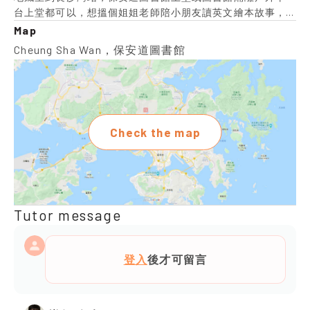
台上堂都可以，想搵個姐姐老師陪小朋友讀英文繪本故事，
幫小朋友提高聽說和閱讀能力，導師要有耐心，經驗不限
Map
Cheung Sha Wan，保安道圖書館
Check the map
Tutor message
登入
後才可留言