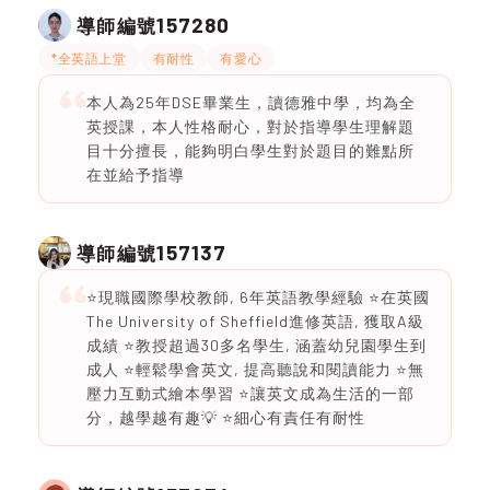
157280
導師編號
*全英語上堂
有耐性
有愛心
本人為25年DSE畢業生，讀德雅中學，均為全
英授課，本人性格耐心，對於指導學生理解題
目十分擅長，能夠明白學生對於題目的難點所
在並給予指導
157137
導師編號
⭐️現職國際學校教師, 6年英語教學經驗 ⭐️在英國
The University of Sheffield進修英語, 獲取A級
成績 ⭐️教授超過30多名學生, 涵蓋幼兒園學生到
成人 ⭐️輕鬆學會英文, 提高聽說和閱讀能力 ⭐️無
壓力互動式繪本學習 ⭐️讓英文成為生活的一部
分，越學越有趣💡 ⭐️細心有責任有耐性