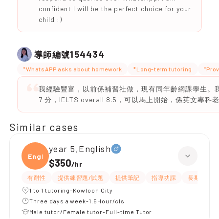
confident I will be the perfect choice for your
child :)
154434
導師編號
*WhatsAPP asks about homework
*Long-term tutoring
*Prov
我經驗豐富，以前係補習社做，現有同年齡網課學生。我
7 分，IELTS overall 8.5，可以馬上開始，係英文專科
Similar cases
year 5,English
Engli
$350
/
hr
有耐性
提供練習題/試題
提供筆記
指導功課
長期補習
1 to 1 tutoring-Kowloon City
Three days a week-1.5Hour/cls
Male tutor/Female tutor-Full-time Tutor