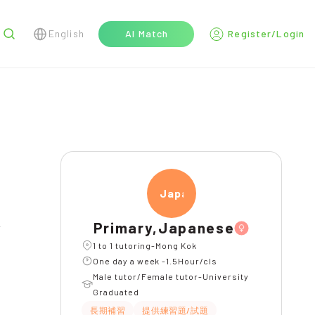
English
AI Match
Register/Login
r
Japan
Primary,Japanese
1 to 1 tutoring-Mong Kok
One day a week -1.5Hour/cls
Male tutor/Female tutor-University
Graduated
長期補習
提供練習題/試題