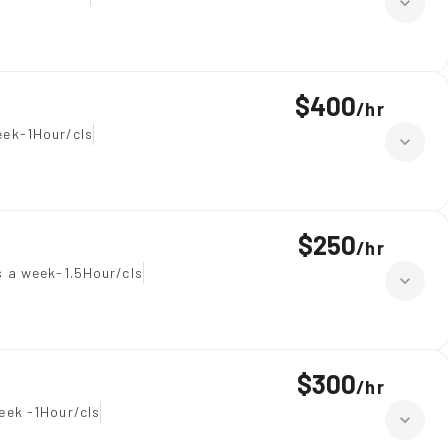
$400
/
hr
eek-1Hour/cls
$250
/
hr
 a week-1.5Hour/cls
$300
/
hr
eek -1Hour/cls