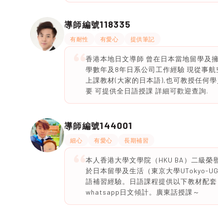
118335
導師編號
有耐性
有愛心
提供筆記
香港本地日文導師 曾在日本當地留學及擁有
學數年及8年日系公司工作經驗 現從事航空
上課教材(大家的日本語),也可教授任何學
要 可提供全日語授課 詳細可歡迎查詢.
144001
導師編號
細心
有愛心
長期補習
本人香港大學文學院（HKU BA）二級榮譽畢
於日本留學及生活（東京大學UTokyo-U
語補習經驗。日語課程提供以下教材配套：単
whatsapp日文傾計。廣東話授課～