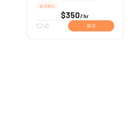
提供筆記
$350
/
hr
留言