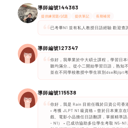
144363
導師編號
提供練習題/試題
提供筆記
長期補習
已考畢N1 並有私人教授日語經驗 歡迎查
127347
導師編號
你好，我畢業於中大碩士課程，學習日本研究，曾
聽均滿分,。從小二開始學習日語，熟知不
並在不同學校教授中學生班別dse和jlp
115538
導師編號
你好，我是 Rain 目前任職於日資公司香港
• 考獲 JLPT N1 級資格 • 曾於日
戲、電影小品擔任日語翻譯，掌握精準語感 
- N1） • 已成功協助多位學生考取 N5