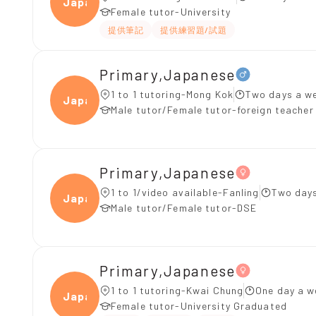
Japan
Female tutor-University
提供筆記
提供練習題/試題
Primary,Japanese
1 to 1 tutoring-Mong Kok
Two days a w
Japan
Male tutor/Female tutor-foreign teacher
Primary,Japanese
1 to 1/video available-Fanling
Two days
Japan
Male tutor/Female tutor-DSE
Primary,Japanese
1 to 1 tutoring-Kwai Chung
One day a w
Japan
Female tutor-University Graduated