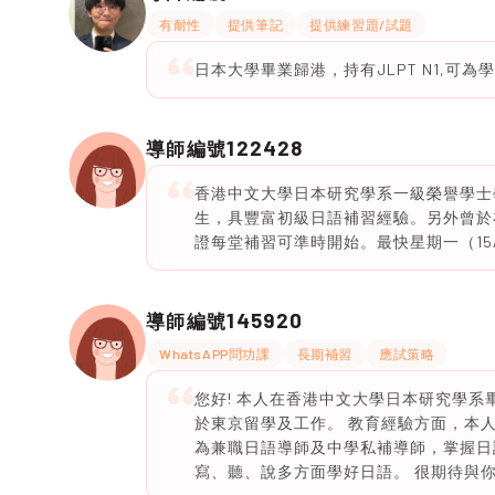
有耐性
提供筆記
提供練習題/試題
日本大學畢業歸港，持有JLPT N1,可
122428
導師編號
香港中文大學日本研究學系一級榮譽學士學
生，具豐富初級日語補習經驗。另外曾於
證每堂補習可準時開始。最快星期一（15
145920
導師編號
WhatsAPP問功課
長期補習
應試策略
您好! 本人在香港中文大學日本研究學系畢
於東京留學及工作。 教育經驗方面，本人
為兼職日語導師及中學私補導師，掌握日
寫、聽、說多方面學好日語。 很期待與你