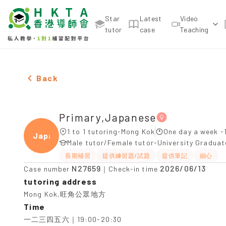
Star
Latest
Video
tutor
case
Teaching
Two Females Primary,Japanese，Mong Kok Tuition
Back
Primary,Japanese
1 to 1 tutoring-Mong Kok
One day a week -
Japan
Male tutor/Female tutor-University Gradua
長期補習
提供練習題/試題
提供筆記
細心
N27659
2026/06/13
Case number
｜Check-in time
tutoring address
Mong Kok,旺角公眾地方
Time
一二三四五六｜19:00-20:30