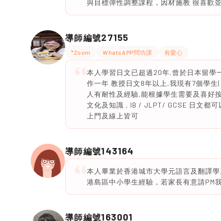
與目標彈性調整課程，因材施教 很喜歡
27155
導師編號
*Zoom
WhatsAPP問功課
有愛心
本人學習日文已超過20年,曾於日本留學一年,20
作一年 教授日文8年以上,我現有7個學生(St Fr
人有耐性及經驗,能根據學生需要及喜好按
文化及知識 , IB / JLPT/ GCSE 日文都
上門及線上皆可
143164
導師編號
本人畢業於香港城市大學元語言及翻譯學系，DSE
港島區中小學生經驗，若家長有意請PM
163001
導師編號