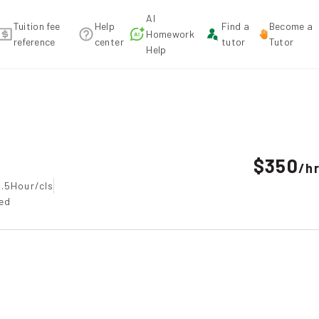
AI
Tuition fee
Help
Find a
Become a
Homework
reference
center
tutor
Tutor
Help
 recommendation
$350
/
h
1.5Hour/cls
ted