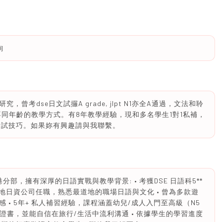
詢
考dse日文試攞A grade, jlpt N1亦全A通過，文法和聆
同年齡的教學方式。有8年教學經驗，現和多名學生1對1私補，
t考試技巧。如果妳有興趣請與我聯繫。
分部，擁有深厚的日語實戰與教學背景: • 考獲DSE 日語科5**
本東京在地日資公司任職，熟悉最道地的職場日語與文化 • 曾為多款遊
• 5年+ 私人補習經驗，課程涵蓋幼兒/成人入門至高級（N5
-N1 證書，並能自信在旅行/生活中流利溝通 • 依據學生的學習進度