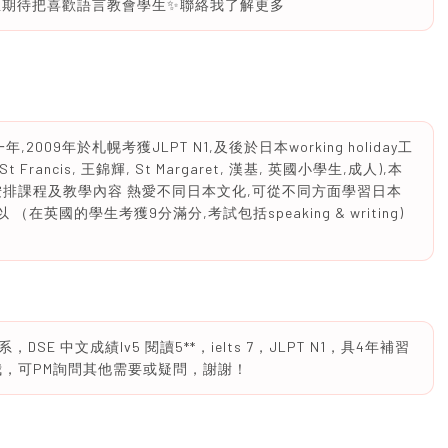
並期待把喜歡語言教會學生✨聯絡我了解更多
09年於札幌考獲JLPT N1,及後於日本working holiday工
ancis, 王錦輝, St Margaret, 漢基, 英國小學生,成人),本
排課程及教學內容 熱愛不同日本文化,可從不同方面學習日本
可以 （在英國的學生考獲9分滿分,考試包括speaking & writing)
 中文成績lv5 閱讀5**，ielts 7，JLPT N1，具4年補習
我，可PM詢問其他需要或疑問，謝謝！