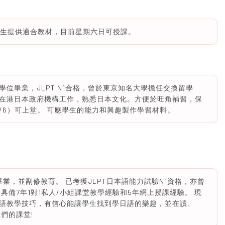
為學生提供適合教材，目前星期六日可授課。
位畢業，JLPT N1合格，曾於東京知名大學擔任交換留學
在港日本政府機構工作，熟悉日本文化。方便於旺角補習，保
/6）可上堂。 可應學生的能力和興趣製作學習材料。
業，並副修教育。 已考獲JLPT日本語能力試驗N1資格，亦曾
具備7年1對1私人/小組課堂教學經驗和5年網上授課經驗。 現
語教學技巧，有信心能讓學生找到學日語的樂趣，並在讀、
們的課堂!