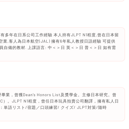
多年在日系公司工作經驗 本人持有JLPT N1程度,曾在日本留
業,客人為日本航空(JAL) 擁有6年私人教授日語經驗 可提供
員自備的教材. 上課語言: 中＜＞日 英＜＞日 普＜＞日 如有需
業，曾獲Dean’s Honors List及獎學金。主修日本研究。曾
GC）。JLPT N1程度，曾任日本玩具拍賣公司翻譯，擁有私人日
語リスト/宿題／口頭練習/ クイズ/ JLPT対策/隨時