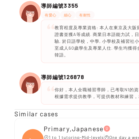
3355
導師編號
有愛心
細心
有耐性
教育程度及專業資格: 本人在東京及大阪留
證書並獲A等成績. 商業日本語能力試，日
驗, 於日語學校，中學, 小學校及補習社
至成人60歲學生及專業人仕. 學生均獲得
韓語。
126878
導師編號
你好，本人全職補習導師，已考取N1的
根據需求提供教學，可提供教材和練習，亦
Similar cases
Primary,Japanese
1 to 1 tutoring-Mid-levels
One day a we