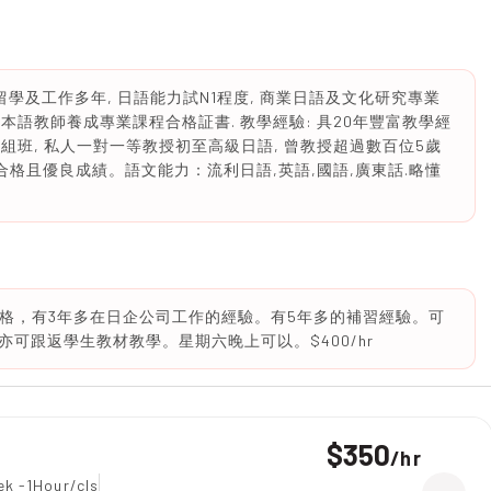
學及工作多年, 日語能力試N1程度, 商業日語及文化研究專業
本語教師養成專業課程合格証書. 教學經驗: 具20年豐富教學經
小組班, 私人一對一等教授初至高級日語, 曾教授超過數百位5歲
合格且優良成績。語文能力：流利日語,英語,國語,廣東話.略懂
資格，有3年多在日企公司工作的經驗。有5年多的補習經驗。可
可跟返學生教材教學。星期六晚上可以。$400/hr
$350
/
hr
ek -1Hour/cls