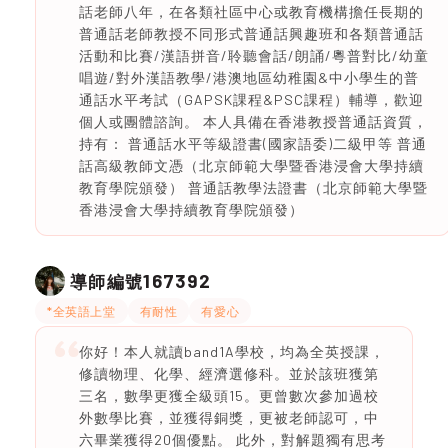
話老師八年，在各類社區中心或教育機構擔任長期的
普通話老師教授不同形式普通話興趣班和各類普通話
活動和比賽/漢語拼音/聆聽會話/朗誦/粵普對比/幼童
唱遊/對外漢語教學/港澳地區幼稚園&中小學生的普
通話水平考試（GAPSK課程&PSC課程）輔導，歡迎
個人或團體諮詢。 本人具備在香港教授普通話資質，
持有： 普通話水平等級證書(國家語委)二級甲等 普通
話高級教師文憑（北京師範大學暨香港浸會大學持續
教育學院頒發） 普通話教學法證書（北京師範大學暨
香港浸會大學持續教育學院頒發）
167392
導師編號
*全英語上堂
有耐性
有愛心
你好！本人就讀band1A學校，均為全英授課，
修讀物理、化學、經濟選修科。並於該班獲第
三名，數學更獲全級頭15。更曾數次參加過校
外數學比賽，並獲得銅獎，更被老師認可，中
六畢業獲得20個優點。 此外，對解題獨有思考