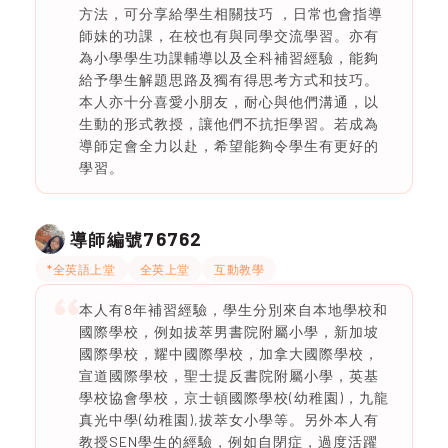
方法，可分享給學生相關技巧 ，日常也會指導
師妹的功課，在校也有與同學交流學習。亦有
為小學學生功課輔導以及全科補習經驗，能夠
給予學生解題思路及獨有得思考方式和技巧。
本人亦十分喜愛小朋友，耐心與他們溝通，以
生動的形式教授，讓他們不抗拒學習。若成為
導師定會全力以赴，希望能夠令學生有更好的
學習。
76762
導師編號
*全英語上堂
全英上堂
互動教學
本人有8年補習經驗，學生分別來自本地學校和
國際學校，例如拔萃男書院附屬小學，新加坡
國際學校，耀中國際學校，加拿大國際學校，
宣道國際學校，聖士提反書院附屬小學，英基
學校協會學校，京士頓國際學校(幼稚園)，九龍
真光中學(幼稚園),拔萃女小學等。另外本人有
教授SEN學生的經驗，例如自閉症，過度活躍