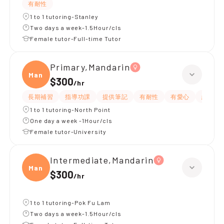
有耐性
1 to 1 tutoring-Stanley
Two days a week-1.5Hour/cls
Female tutor-Full-time Tutor
Primary,Mandarin
Manda
$300
/
hr
長期補習
指導功課
提供筆記
有耐性
有愛心
細心
1 to 1 tutoring-North Point
One day a week -1Hour/cls
Female tutor-University
Intermediate,Mandarin
Manda
$300
/
hr
1 to 1 tutoring-Pok Fu Lam
Two days a week-1.5Hour/cls