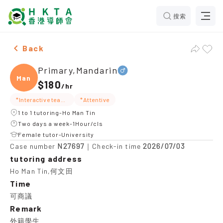
搜索
Male Primary,Mandarin，Ho Man Tin Tuition recommend
Back
Primary,Mandarin
Manda
$180
/
hr
*Interactive teaching
*Attentive
1 to 1 tutoring-Ho Man Tin
Two days a week-1Hour/cls
Female tutor-University
N27697
2026/07/03
Case number
｜Check-in time
tutoring address
Ho Man Tin,何文田
Time
可商議
Remark
外籍學生