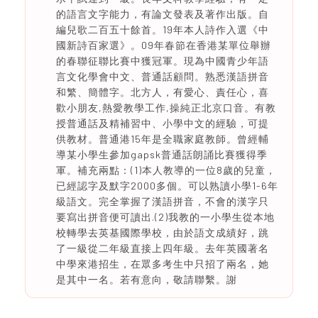
的語言文字能力，有論文發表及著作出版。自
編兒歌二百五十餘首。19年本人詩作入選《中
國新詩百家選》。09年春節在香港某單位舉辦
的春聯征聯比賽中獲冠軍。現為中國青少年語
言文化學會中文、普通話顧問。熟悉漢語拼音
和繁、簡體字。北方人，有愛心、責任心，喜
歡小朋友,熱愛教學工作,操純正北京口音。有教
授普通話及精補習中、小學中文的經驗，可提
供教材。普通港15年是全職家庭教師。曾經輔
導某小學生參加gapsk普通話朗誦比賽獲得季
軍。補充兩點：(1)本人教導的一位8歲的兒童，
已經認字及默字2000多個。可以熟讀小學1-6年
級語文。完全掌握了漢語拼音，不會的漢字只
要寫出拼音便可讀出.(2)我教的一小學生從本地
校轉學去英基國際學校，由於語文成績好，跳
了一級從二年級直接上四年級。去年英國著名
中學來港招生，在眾多考生中只招了兩名，她
是其中一名。若有意向，敬請聯繫。謝