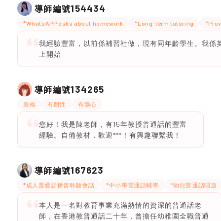
154434
導師編號
*WhatsAPP asks about homework
*Long-term tutoring
*Prov
我經驗豐富，以前係補習社做，現有同年齡學生。我係
上開始
134265
導師編號
嚴格
有耐性
有愛心
您好！我是陳老師，有15年教授普通話的豐富
經驗。自備教材，歡迎***！有興趣聯繫我！
167623
導師編號
*成人普通話拼音聆聽會話
*中小學普通話輔導
*幼兒普通話唱遊
本人是一名對教育事業充滿熱情的資深的普通話老
師，在香港教普通話二十年，曾擔任幼稚園全職普通