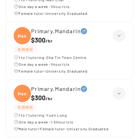
One day a week -1Hour/cls
Female tutor-University Graduated
Primary,Mandarin
Manda
$300
/
hr
長期補習
1 to 1 tutoring-Sha Tin Town Centre
One day a week -1Hour/cls
Female tutor-University Graduated
Primary,Mandarin
Manda
$300
/
hr
長期補習
1 to 1 tutoring-Yuen Long
One day a week -1.5Hour/cls
Male tutor/Female tutor-University Graduated