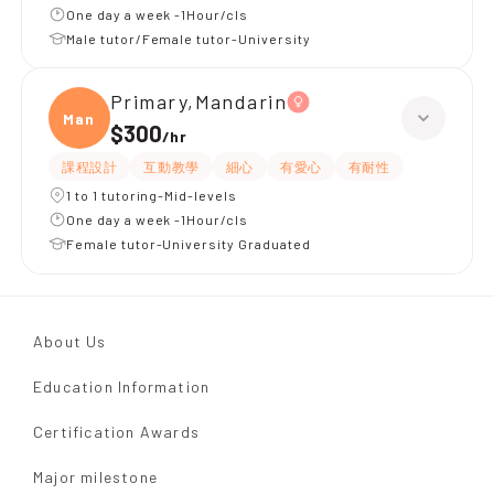
One day a week -1Hour/cls
Male tutor/Female tutor-University
Primary,Mandarin
Manda
$300
/
hr
課程設計
互動教學
細心
有愛心
有耐性
1 to 1 tutoring-Mid-levels
One day a week -1Hour/cls
Female tutor-University Graduated
About Us
Education Information
Certification Awards
Major milestone