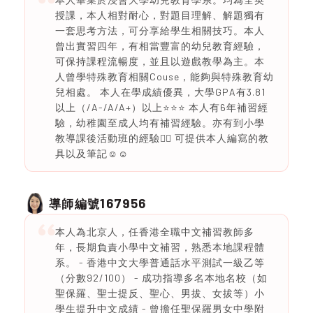
授課，本人相對耐心，對題目理解、解題獨有
一套思考方法，可分享給學生相關技巧。本人
曾出實習四年，有相當豐富的幼兒教育經驗，
可保持課程流暢度，並且以遊戲教學為主。本
人曾學特殊教育相關Couse，能夠與特殊教育幼
兒相處。 本人在學成績優異，大學GPA有3.81
以上（/A-/A/A+）以上⭐️⭐️⭐️ 本人有6年補習經
驗，幼稚園至成人均有補習經驗。亦有到小學
教導課後活動班的經驗👍🏻 可提供本人編寫的教
具以及筆記☺️☺️
167956
導師編號
本人為北京人，任香港全職中文補習教師多
年，長期負責小學中文補習，熟悉本地課程體
系。 - 香港中文大學普通話水平測試一級乙等
（分數92/100） - 成功指導多名本地名校（如
聖保羅、聖士提反、聖心、男拔、女拔等）小
學生提升中文成績 - 曾擔任聖保羅男女中學附