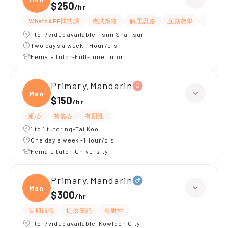
$250
/
hr
WhatsAPP問功課
應試策略
解題思路
互動教學
提供練
1 to 1/video available-Tsim Sha Tsui
Two days a week-1Hour/cls
Female tutor-Full-time Tutor
Primary,Mandarin
Manda
$150
/
hr
細心
有愛心
有耐性
1 to 1 tutoring-Tai Koo
One day a week -1Hour/cls
Female tutor-University
Primary,Mandarin
Manda
$300
/
hr
長期補習
提供筆記
有耐性
1 to 1/video available-Kowloon City