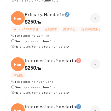
Female tutor-Full-time Tutor
Primary,Mandarin
Manda
$250
/
hr
WhatsAPP問功課
互動教學
提供筆記
提供練習題/試題
1 to 1 tutoring-Lam Tin
One day a week -1Hour/cls
Male tutor/Female tutor-University
Intermediate,Mandarin
Manda
$250
/
hr
有耐性
1 to 1 tutoring-Yuen Long
One day a week -1Hour/cls
Male tutor/Female tutor-University
Intermediate,Mandarin
Manda