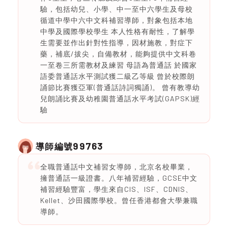
驗，包括幼兒、小學、中一至中六學生及母校
循道中學中六中文科補習導師，對象包括本地
中學及國際學校學生 本人性格有耐性，了解學
生需要並作出針對性指導，因材施教，對症下
藥，補底/拔尖，自備教材，能夠提供中文科卷
一至卷三所需教材及練習 母語為普通話 於國家
語委普通話水平測試獲二級乙等級 曾於校際朗
誦節比賽獲亞軍(普通話詩詞獨誦)。 曾有教導幼
兒朗誦比賽及幼稚園普通話水平考試(GAPSK)經
驗
99763
導師編號
全職普通話中文補習女導師，北京名校畢業，
擁普通話一級證書。八年補習經驗，GCSE中文
補習經驗豐富，學生來自CIS、ISF、CDNIS、
Kellet、沙田國際學校。曾任香港都會大學兼職
導師。