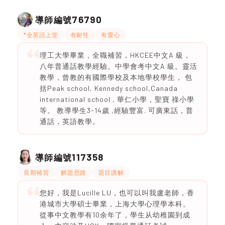
76790
導師編號
*全英語上堂
有耐性
有愛心
理工大學畢業，全職補習，HKCEE中文A 級，
八年普通話教學經驗。中學會考中文A 級。靈活
教學，曾教的有國際學校及本地學校學生， 包
括Peak school, Kennedy school,Canada
international school , 華仁小學，聖寶 祿小學
等。 教導學生3-14歲 ,經驗豐富. 可廣東話，普
通話，英語教學。
117358
導師編號
長期補習
解題思路
題目講解
您好，我是Lucille LU，也可以叫我盧老師，香
港城市大學碩士畢業，上海大學心理學本科。
從事中文教學有10余年了，學生从幼稚園到成