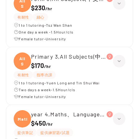
All
S
$230
/
hr
有耐性
細心
1 to 1 tutoring-Tsz Wan Shan
One day a week -1.5Hour/cls
Female tutor-University
Primary 3,All Subjects(中文數學)
All
S
$170
/
hr
有耐性
指導功課
1 to 1 tutoring-Yuen Long and Tin Shui Wai
Two days a week-1.5Hour/cls
Female tutor-University
year 4,Maths、Language(中文)|year 3
Maths
$450
/
hr
提供筆記
提供練習題/試題