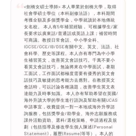
<劍橋女碩士導師> 本人畢業於劍橋大學，取得
社會學碩士學位（本科副修法語），本科期間
考獲全額及多個獎學金，中學就讀於本地傳統
女名校。 本人有5年補習經驗， 可根據學生/家
長要求以廣東話/普通話或英語上課；補習時間
可商議。教授日常會話、中小學全科、
IGCSE/GCE/IB/DSE有關中文、英文、法語、社
會科學、歷史等課程。本人亦有專門為中小學
生補習英文，改善英文會話技巧。千萬不要小
看英文會話技巧，無論將來在中學面試，暑期
工面試，工作面試都極度需要有優秀的英文會
話技巧及敏捷的思考能力去應對。在教授英文
會話時，可以討論各種議題，改善學生英文表
達能力及時事知識。 本人亦有幫助希望在英國/
海外升讀大學的學生進行諮詢及幫助有關UCAS
申請事宜，收費提供一對一本地或海外升學諮
詢服務，包括獎學金/助學金、海外志願服務或
課外活動資助、選科/選校策略、申請過程及規
劃（包括指導及修改學生個人陳述(Personal
Statement)，履歷(Resume)等等）。本人的