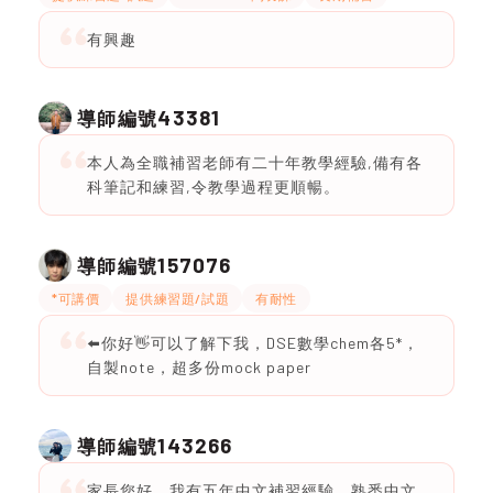
有興趣
43381
導師編號
本人為全職補習老師有二十年教學經驗,備有各
科筆記和練習,令教學過程更順暢。
157076
導師編號
*可講價
提供練習題/試題
有耐性
⬅️你好👋可以了解下我，DSE數學chem各5*，
自製note，超多份mock paper
143266
導師編號
家長您好，我有五年中文補習經驗，熟悉中文