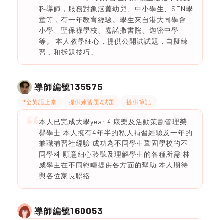
科導師，服務對象涵蓋幼兒、中小學生、SEN學
童等，有一年教育經驗。學生來自港大同學會
小學、聖保祿學校、嘉諾撒書院、迦密中學
等。 本人教學細心，提供公開試試題，自擬練
習，和拆題技巧。
135575
導師編號
*全英語上堂
提供練習題/試題
提供筆記
本人已完成大學year 4 康樂及活動策劃管理榮
譽學士 本人擁有4年半的私人補習經驗及一年的
兼職補習社經驗 成功為不同學生鞏固學校的不
同學科 願意細心聆聽及理解學生的各種所需 林
威學生在不同範疇提供各方面的幫助 本人期待
與各位家長聯絡
160053
導師編號