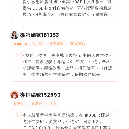
提供啟思出版社初中至高中DSE中文科教材 -可
提供IGCSE中文科自備教材 -可教授豐富的應試
技巧 -可對其他科目提供有限度協助（如補底）
161953
導師編號
WhatsAPP問功課
長期補習
應試策略
‧ 雙碩士學位｜香港城市大學 & 中國人民大學 ‧
30年+ 補教經驗｜專精 DSE 中文、生物，全科
功課輔導 ‧ 彈性教學｜上門 / 視訊皆可 ‧ 口碑認
證｜學生涵蓋科大畢業生，長期陪伴成長
152390
導師編號
有耐性
有愛心
細心
本人就讀香港大學言語治療，在HKDSE公開試
考獲中文5*，英文5*，生物5*，日語 N2，
IELTS 8.0/9.0。 我亦曾在大眾教室擔任中英文