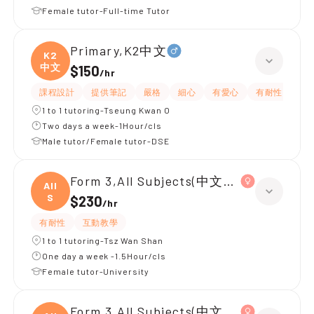
Female tutor-Full-time Tutor
Primary,K2中文
K2
中文
$150
/
hr
課程設計
提供筆記
嚴格
細心
有愛心
有耐性
1 to 1 tutoring-Tseung Kwan O
Two days a week-1Hour/cls
Male tutor/Female tutor-DSE
Form 3,All Subjects(中文英文)
All
S
$230
/
hr
有耐性
互動教學
1 to 1 tutoring-Tsz Wan Shan
One day a week -1.5Hour/cls
Female tutor-University
Form 3,All Subjects(中文英文)