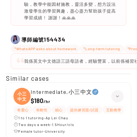
驗，教學中能因材施教，靈活多變，想方設法
激發學生的學習興趣，盡心盡力幫助孩子提高
學習成績！ 謝謝！🙏🙏🙏
154434
導師編號
*WhatsAPP asks about homework
*Long-term tutoring
*Prov
我係英文中文德語三語母語者，經驗豐富，以前係補習
Similar cases
Intermediate,小三中文
小三
中文
$180
/
hr
有愛心
有耐性
細心
提供練習題/試題
互動教學
課程
1 to 1 tutoring-Ap Lei Chau
Two days a week-1.5Hour/cls
Female tutor-University