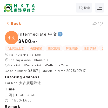
搜索
Male Intermediate,中文，Tai Koo Tuition recommendat
Back
Intermediate,中文
中文
$400
/
hr
*全英語上堂
長期補習
應試策略
解題思路
題目講解
課程
1 to 1 tutoring-Tai Koo
One day a week -1Hour/cls
Male tutor/Female tutor-Full-time Tutor
O8167
2025/07/17
Case number
｜Check-in time
tutoring address
Tai Koo,太古廣場附近
Time
二四｜11:30-14:30

六｜11:00-13:00
Remark