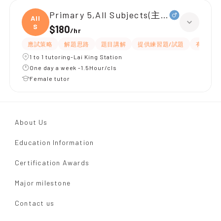
Primary 5,All Subjects(主要中文同常識
All
S
$180
/
hr
應試策略
解題思路
題目講解
提供練習題/試題
有耐性
1 to 1 tutoring-Lai King Station
One day a week -1.5Hour/cls
Female tutor
About Us
Education Information
Certification Awards
Major milestone
Contact us