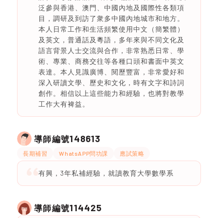
泛參與香港、澳門、中國內地及國際性各類項
目，調研及到訪了衆多中國內地城市和地方。
本人日常工作和生活頻繁使用中文（簡繁體）
及英文，普通話及粵語，多年來與不同文化及
語言背景人士交流與合作，非常熟悉日常、學
術、專業、商務交往等各種口頭和書面中英文
表達。本人見識廣博、閱歷豐富，非常愛好和
深入研讀文學、歷史和文化，時有文字和詩詞
創作。相信以上這些能力和經驗，也將對教學
工作大有裨益。
148613
導師編號
長期補習
WhatsAPP問功課
應試策略
有興，3年私補經驗，就讀教育大學數學系
114425
導師編號