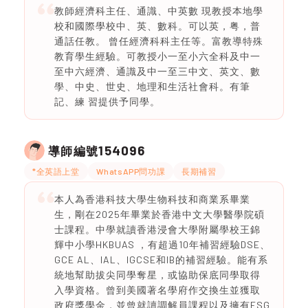
教師經濟科主任、通識、中英數 現教授本地學
校和國際學校中、英、數科。可以英，粤，普
通話任教。 曾任經濟科科主任等。富教導特殊
教育學生經驗。可教授小一至小六全科及中一
至中六經濟、通識及中一至三中文、英文、數
學、中史、世史、地理和生活社會科。有筆
記、練 習提供予同學。
154096
導師編號
*全英語上堂
WhatsAPP問功課
長期補習
本人為香港科技大學生物科技和商業系畢業
生，剛在2025年畢業於香港中文大學醫學院碩
士課程。中學就讀香港浸會大學附屬學校王錦
輝中小學HKBUAS ，有超過10年補習經驗DSE、
GCE AL、IAL、IGCSE和IB的補習經驗。能有系
統地幫助拔尖同學奪星，或協助保底同學取得
入學資格。曾到美國著名學府作交換生並獲取
政府獎學金，並曾就讀調解員課程以及擁有ESG