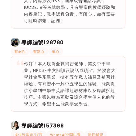
人，內容涉及HSK，國家級普通話考試，
IGCSE,IB等考試教學，具有豐富的教學經驗和
內容筆記，教學認真負責，有耐心，如有需要
可隨時聯繫，謝謝!
128780
導師編號
有耐性
有愛心
細心
你好！本人現為全職補習老師，英文中學畢
業，HKDSE中文閱讀及說話成績5*。於浸會大
學社會學系畢業，擁有五年私人補習及補習社
經驗，有補習小一到中五學生的經驗，能夠提
供小學到中學中英語課題教材庫以及應試拆題
技巧。主張以較為互動及設合學生個人化的教
學方式，希望學生能夠享受學習。
157396
導師編號
提供練習題/試題
WhatsAPP問功課
長期補習