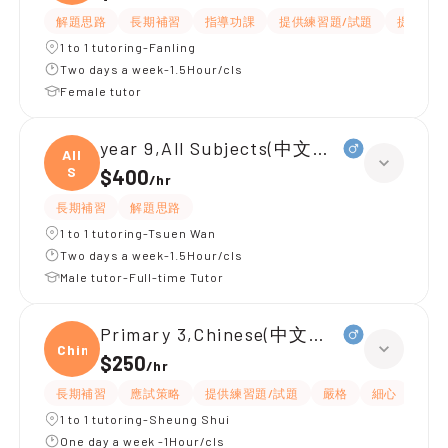
文
解題思路
長期補習
指導功課
提供練習題/試題
提供筆記
1 to 1 tutoring-Fanling
Two days a week-1.5Hour/cls
Female tutor
year 9,All Subjects(中文英文)
All
S
$400
/
hr
長期補習
解題思路
1 to 1 tutoring-Tsuen Wan
Two days a week-1.5Hour/cls
Male tutor-Full-time Tutor
Primary 3,Chinese(中文寫作為主)
Chine
$250
/
hr
長期補習
應試策略
提供練習題/試題
嚴格
細心
有耐
1 to 1 tutoring-Sheung Shui
One day a week -1Hour/cls