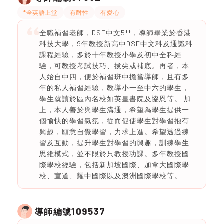
*全英語上堂
有耐性
有愛心
全職補習老師，DSE中文5**，導師畢業於香港
科技大學，9年教授新高中DSE中文科及通識科
課程經驗，多於十年教授小學及初中全科經
驗，可教授考試技巧、拔尖或補底。再者，本
人始自中四，便於補習班中擔當導師，且有多
年的私人補習經驗，教導小一至中六的學生，
學生就讀於區內名校如英皇書院及協恩等。 加
上，本人善於與學生溝通，希望為學生提供一
個愉快的學習氣氛，從而促使學生對學習抱有
興趣，願意自覺學習，力求上進。希望透過練
習及互動，提升學生對學習的興趣，訓練學生
思維模式，並不限於只教授功課。多年教授國
際學校經驗，包括新加坡國際、加拿大國際學
校、宣道、耀中國際以及澳洲國際學校等。
109537
導師編號