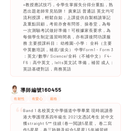
+教授應試技巧，令學生掌握失分得分重點，熟
悉出題老師常見陷阱！ 廣東話 普通話 英文均可
流利授課，輕鬆自如，上課提供自製精讀筆記
及重點回顧，考前亦會有問答、操卷堂，為每
一次測驗考試做好準備！可根據家長要求，為
每個學生制定溫習時間表，亦有課後問功課服
務 主要授課科目： 幼稚園-小學： 全科（主要
中英數培訓，補底/拔尖） 中學Form1 - Form 3
：英文/數學/ Science/全科（不補中文） F4-
F6：高中英文，Ielts英文試 準備，補習 成人：
英語基礎對話，商務英語
160455
導師編號
有耐性
有愛心
嚴格
Band 1 名校英文中學循道中學畢業 現時就讀香
港大學護理系四年級生 2021文憑試考生 於中文
獲straight 5** 佳績 (卷一閲讀5星星， 卷二寫
作5星星，卷三聆聽及綜合5星星) 5年補習經