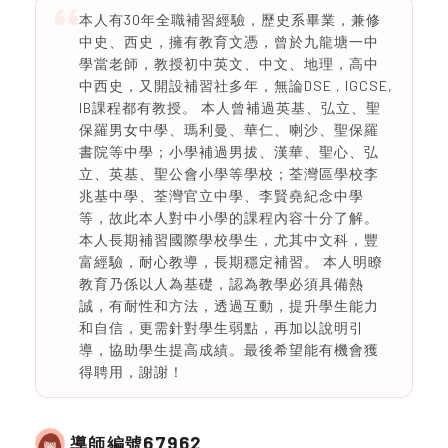
本人有30年全職補習經驗，歷史系畢業，兼修
中史、西史，擁有教育文憑，曾於九龍塘一中
學當老師，教授初中英文、中文、地理，高中
中西史，又開設補習社多年，無論DSE , IGCSE,
IB課程都有教授。 本人曾補過英基、弘立、聖
保羅男女中學、瑪利曼、華仁、喇沙、聖保羅
書院等中學；小學補過男拔、漢華、聖心、弘
立、英基、聖公會小學等學校；荃灣區學校李
兆基中學、荃灣官立中學、李賢堯紀念中學
等，故此本人對中小學的課程內容十分了解。
本人長期補習國際學校學生，尤其中文科，豐
富經驗，耐心教導，長期穩定補習。 本人明瞭
教育乃係以人為基礎，認為教學必須具備熱
誠，有耐性和方法，透過互動，提升學生能力
和自信，更需針對學生弱點，再加以說明引
導，協助學生提高成績。最後希望能有機會獲
得聘用，謝謝！
67962
導師編號