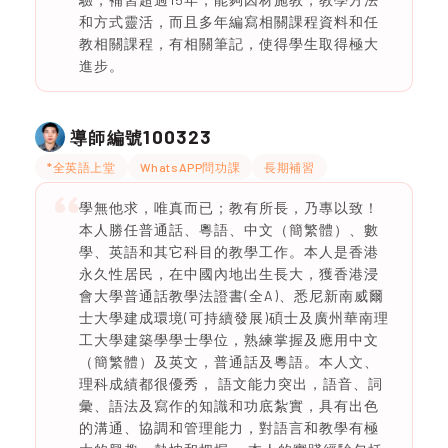
和方式靈活，而且多年編寫相關課程資料和任
教相關課程，有相關筆記，使得學生取得極大
進步。
100323
導師編號
*全英語上堂
WhatsAPP問功課
長期補習
學無他求，唯真而已；教有所長，乃專以致！
本人勝任普通話、粵語、中文（簡繁體）、數
學、英語和其它科目的教學工作。本人是香港
永久性居民，在中國內地出生長大，獲香港浸
會大學普通話教學法證書(全A)、悉尼新南威爾
士大學建成環境(可持續發展)碩士及廣州華南理
工大學建築學學士學位，熟練掌握及應用中文
（簡繁體）及英文，普通話及粵語。本人文、
理科成績都很優秀， 語文能力突出，語音、詞
彙、語法及寫作的知識和功底紮實，具有出色
的溝通、協調和管理能力，對語言和教學有極