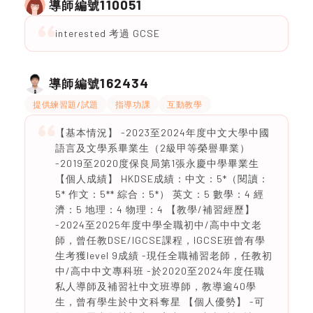
110051
導師編號
interested 考過 GCSE
162434
導師編號
提供練習題/試題
指導功課
互動教學
【基本情況】 -2023至2024年度中文大學中國
語言及文學系畢業生（2級甲等榮譽畢業）
-2019至2020度保良局第1張永慶中學畢業生
【個人成績】 HKDSE成績：中文：5*（閱讀：
5* 作文：5** 綜合：5*） 英文：5 數學：4 經
濟：5 地理：4 物理：4 【教學/補習經歷】
-2024至2025年度中學全職初中/高中中文老
師，曾任教DSE/IGCSE課程，IGCSE班曾有學
生考獲level 9成績 -現任全職補習老師，任教初
中/高中中文專科班 -於2020至2024年度任職
私人導師及補習社中文班導師，教導逾40學
生，曾有學生於中文科奪星 【個人優勢】 -可