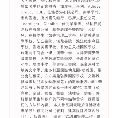
大的興趣、熱忱和把握。 本人的實踐經驗包括
對知名重點企業機構（如摩根士丹利、Adidas
Group、CSL、佳能香港有限公司、南華早報、
宏利香港、澳洲國民銀行、巴斯夫股份公司、
Learnlight、Globibo、佳兆業集團、成長行貿
易服務有限公司、基督教聯合醫院等）和幼
兒、在校學生（如香港理工大學、哈羅香港國
際學校、弘立書院、漢鼎書院、滬江維多利亞
學校、香港美國學校、香港思貝禮國際學校、
旅港開平商會中學、漢華中學、香港諾德安達
國際學校、天主教總堂區學校、番禺會所華仁
小學、培僑小學、聖史提反書院、保良局林文
燦英文小學、維多利亞國際幼兒園/幼稚園、聖
公會幼稚園、方方樂趣弘爵國際學校、文娜雅
拔國際幼兒園及幼稚園等）的教學服務, 學生華
洋皆有，教學內容涵蓋一般性和特定專業（如
商務、金融、媒體、醫療、法律等）需要，善
於根據學生和客户的不同特點和需求，採用適
切的方法和內容。 本人曾長期就職於香港著名
專業設計顧問公司（規劃、建築設計及室內設
計）， 負責設計、研究、協調和管理工作，廣