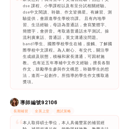
dse 課程、小學課程以及有呈分試相關經驗。
dse中文閱讀、聆聽、作文皆摘星。有練習、測
驗提供，會跟進學生學校功課。 且有內地學
習、生活經驗，母語為普通話，會寫繁體字、
簡體字，會拼音。考取過普通話水平測試。操
流利廣東話、普通話，英文溝通沒問題。
band1學生、國際學校學生在補，接觸、了解國
際學校中文課程。為人耐心、有交代，關注學
生成績及狀態，積極和家長溝通，可因材施
教。 也有近五年專補中文作文經驗，擅長各類
作文，鼓勵學生參與作文構思，聆聽學生的想
法，進而一起創作。所指導的學生作文獲取過
獎項。
92106
導師編號
長期補習
全英上堂
應試策略
本人取得碩士學位，本人具備豐富的補習經
驗，補習超過15年，能夠因材施教，教學方法