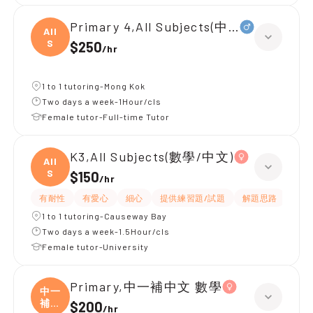
Primary 4,All Subjects(中文數學)
All
S
$250
/
hr
1 to 1 tutoring-Mong Kok
Two days a week-1Hour/cls
Female tutor-Full-time Tutor
K3,All Subjects(數學/中文)
All
S
$150
/
hr
有耐性
有愛心
細心
提供練習題/試題
解題思路
題目
1 to 1 tutoring-Causeway Bay
Two days a week-1.5Hour/cls
Female tutor-University
Primary,中一補中文 數學
中一
補中
$200
/
hr