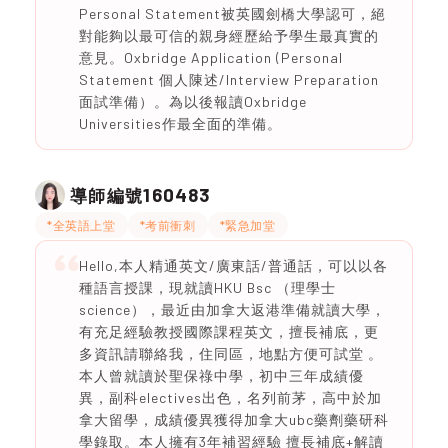
Personal Statement被英國劍橋大學認可，絕
對能夠以最可信的親身經歷給予學生最真實的
意見。Oxbridge Application (Personal
Statement 個人陳述/Interview Preparation
面試準備）。為以後報讀Oxbridge
Universities作最全面的準備。
160483
導師編號
*全英語上堂
*考前衝刺
*緊急加堂
Hello,本人精通英文/廣東話/普通話，可以以各
種語言授課，現就讀HKU Bsc （理學士
science），最近由加拿大返港準備就讀大學，
有充足經驗教授國際課程英文，擅長補底，更
多資訊請聯絡我，住同區，地點方便可試堂 。
本人曾就讀於聖保祿中學，初中三年成績優
異，副科electives出色，名列前茅，高中於加
拿大留學，成績優異獲得加拿大ubc藥劑藥研科
學錄取。本人擁有3年補習經驗 擅長補底+解讀