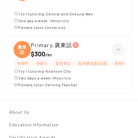
1 to 1 tutoring-Central and Sheung Wan
One day a week -1Hour/cls
Female tutor-University
Primary,廣東話
廣東
話
$300
/
hr
有耐性
有愛心
提供筆記
提供練習題/試題
長期補習
1 to 1 tutoring-Kowloon City
Two days a week-1Hour/cls
Female tutor-Serving Teacher
About Us
Education Information
Certification Awards