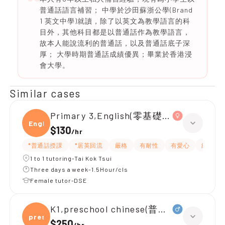
普通話語言補習； 中學於沙田蘇浙公學(Brand
1 英文中學)就讀，除了以英文為教學語言的科
目外，其他科目都是以普通話作為教學語言，
故本人能說流利的普通話，以及普通話底子深
厚； 大學時期普通話成績優異；畢業於香港浸
會大學。
Similar cases
Primary 3,English(零基礎, 會話)
Engli
$130
/
hr
*普通話授課
*居英回流
嚴格
有耐性
有愛心
細心
1 to 1 tutoring-Tai Kok Tsui
Three days a week-1.5Hour/cls
Female tutor-DSE
K1,preschool chinese(普通話)
presc
$250
/
hr