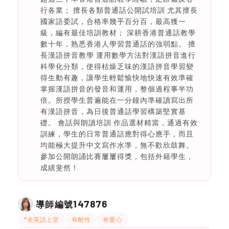
行各業； 擅長各類普通話公開試培訓 尤其擅長
國家語委試，合格率幾乎百分百，最高獲一
級，編有最佳培訓教材； 深耕香港普通話教學
數十年，熟悉香港人學習普通話的強弱點。 擅
長漢語拼音教學 運用數學方法對漢語拼音進行
科學化分類，使得枯燥乏味的漢語拼音學習變
得生動有趣，讓學生輕鬆愉快地快速有效準確
掌握漢語拼音的發音和運用，整個過程事半功
倍。所授學生普遍能在一分鐘內準確讀寫出所
有漢語拼音，為日後普通話學習構築堅實基
礎。 會話與朗讀培訓 作品選材精當，通過有效
訓練，學生的日常普通話應對得心應手，而且
均能極大提升中文寫作水準，無不歡欣鼓舞。
參加公開朗誦比賽屢屢得獎，包括外籍學生，
成績斐然！
147876
導師編號
*全英語上堂
有耐性
有愛心