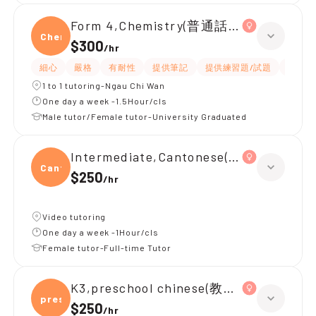
Form 4,Chemistry(普通話教)
Chemi
$300
/
hr
細心
嚴格
有耐性
提供筆記
提供練習題/試題
指導功
1 to 1 tutoring-Ngau Chi Wan
One day a week -1.5Hour/cls
Male tutor/Female tutor-University Graduated
Intermediate,Cantonese(廣東話 中低級
Canto
$250
/
hr
Video tutoring
One day a week -1Hour/cls
Female tutor-Full-time Tutor
K3,preschool chinese(教普通話)
presc
$250
/
hr