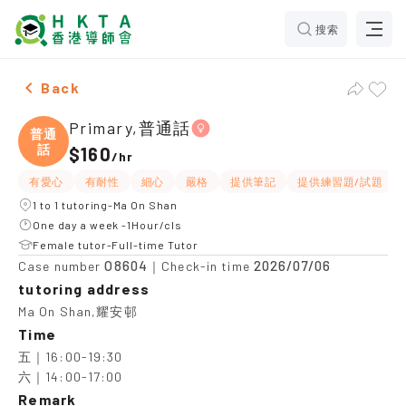
搜索
Female Primary,普通話，Ma On Shan Tuition recommen
Back
Primary,普通話
普通
話
$160
/
hr
有愛心
有耐性
細心
嚴格
提供筆記
提供練習題/試題
1 to 1 tutoring-Ma On Shan
One day a week -1Hour/cls
Female tutor-Full-time Tutor
O8604
2026/07/06
Case number
｜Check-in time
tutoring address
Ma On Shan,耀安邨
Time
五｜16:00-19:30

六｜14:00-17:00
Remark