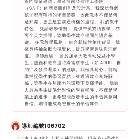
景的專業導師，畢業於南亞省理工學院
（SAIT）的新媒體創作及設計系。我深信每個
孩子都有獨特的學習節奏，因此教學不僅是傳
遞知識，更是建立溝通橋樑的過程。 我的教學
特色： 雙語教學優勢： 提供中英雙語教學，亦
可全英文授課，協助學生建立穩固的語言基
礎。 多元教學風格： 結合新媒體創作背景，我
擅長將抽象概念視覺化，提升學習趣味與理解
度。 導師經驗： 曾於加拿大教導幼兒及小學
生，照顧和教導過特殊需求學生（如 ADHD、自
閉症及發展遲緩）的經驗。我極具耐心，能精
準捕捉學生的學習盲點，並透過建立良好關
係，讓學生在無壓力的環境下發揮潛能。 我致
力於為學生提供針對性的學習輔導，不僅是學
業上的進步，更希望能啟發學生的學習興趣與
自信。期待能成為您孩子的學習夥伴！
106702
導師編號
本人有8年以上私人補習經驗，現有為小學生以