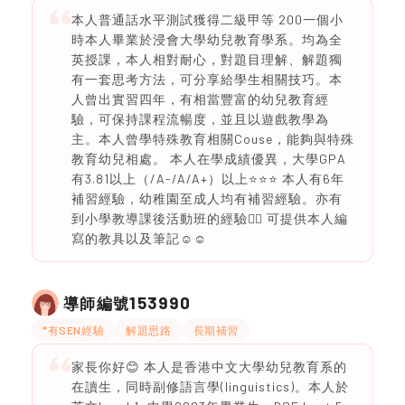
本人普通話水平測試獲得二級甲等 200一個小
時本人畢業於浸會大學幼兒教育學系。均為全
英授課，本人相對耐心，對題目理解、解題獨
有一套思考方法，可分享給學生相關技巧。本
人曾出實習四年，有相當豐富的幼兒教育經
驗，可保持課程流暢度，並且以遊戲教學為
主。本人曾學特殊教育相關Couse，能夠與特殊
教育幼兒相處。 本人在學成績優異，大學GPA
有3.81以上（/A-/A/A+）以上⭐️⭐️⭐️ 本人有6年
補習經驗，幼稚園至成人均有補習經驗。亦有
到小學教導課後活動班的經驗👍🏻 可提供本人編
寫的教具以及筆記☺️☺️
153990
導師編號
*有SEN經驗
解題思路
長期補習
家長你好😊 本人是香港中文大學幼兒教育系的
在讀生，同時副修語言學(linguistics)。本人於