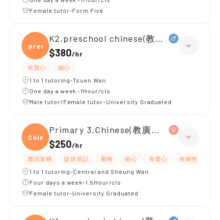
Female tutor-Form Five
K2,preschool chinese(教普通話)
presc
$380
/
hr
有愛心
細心
1 to 1 tutoring-Tsuen Wan
One day a week -1Hour/cls
Male tutor/Female tutor-University Graduated
Primary 3,Chinese(教廣東話)
Chine
$250
/
hr
應試策略
提供筆記
嚴格
細心
有愛心
有耐性
1 to 1 tutoring-Central and Sheung Wan
Four days a week-1.5Hour/cls
Female tutor-University Graduated