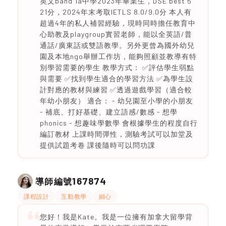
英文band 1a中學2023年畢業生，DSE best 5
21分，2024年末考取IETLS 8.0/9.0分 本人有
超過4年的私人補習經驗，現時同時擔任教育中
心助教及playgroup實習老師，能以全英語/普
通話/廣東話或雙語教學。另外更曾為國外幼兒
園及本地ngo舉辦工作坊，能夠照顧並教導有特
別學習需要的學生 教學方式： ✅評估學生弱點
與需要 ✅找到學生適合的學習方法 ✅為學生設
計對應的教材與練習 ✅透過遊戲學習（適合較
年幼小朋友） 適合： - 幼兒園至小學的小朋友
- 補底、打好基礎、建立語感/數感 - 想學
phonics - 想趣味學數學 會根據學生的程度自行
編訂教材 上課時間彈性，測驗考試可以加堂及
提供試題考卷 課後隨時可以問功課
167874
導師編號
課程設計
互動教學
細心
您好！我是Kate。我是一位擁有加拿大留學背