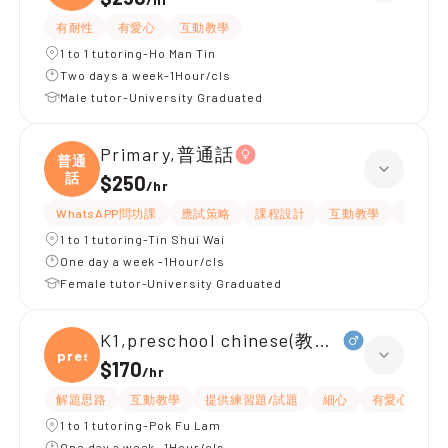
有耐性
有愛心
互動教學
1 to 1 tutoring-Ho Man Tin
Two days a week-1Hour/cls
Male tutor-University Graduated
Primary,普通話
普通
話
$250
/
hr
WhatsAPP問功課
應試策略
課程設計
互動教學
提供練
1 to 1 tutoring-Tin Shui Wai
One day a week -1Hour/cls
Female tutor-University Graduated
K1,preschool chinese(教授普通話)
presc
$170
/
hr
解題思路
互動教學
提供練習題/試題
細心
有愛心
有
1 to 1 tutoring-Pok Fu Lam
One day a week -1Hour/cls