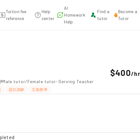
AI
Tuition fee
Help
Find a
Become a
Homework
reference
center
tutor
Tutor
Help
tion
$400
/
h
Male tutor/Female tutor-Serving Teacher
題
題目講解
互動教學
pleted