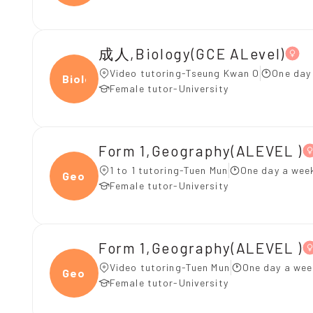
成人,Biology(GCE ALevel)
Video tutoring-Tseung Kwan O
One day
Biolo
Female tutor-University
Form 1,Geography(ALEVEL )
1 to 1 tutoring-Tuen Mun
One day a week
Geogr
Female tutor-University
Form 1,Geography(ALEVEL )
Video tutoring-Tuen Mun
One day a wee
Geogr
Female tutor-University