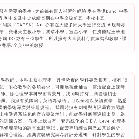
樂意幫有需要的學生 -之前都有幫人補習的經驗 🌟在香港band1中學
 🌟中文及中史成績長期在中學全級前五 -學校中五
話水平測試（GAPSK）A+ -亦有在大陸多間大學進行交流 🌟現時亦
學，寶琳天主教小學，馮晴小學，宣基小學，仁濟醫院王華湘
今屆DSE亦有三位學生，所以擁有大量資料可供練習和教學 -課
通話/粵語/全英/中英教授
evel 心理學教師，本科主修心理學，具備紮實的學科專業根基，擁有 18
記、耐心教學的各項要求，可開展視像補習，靈活配合上課時
教師。除心理學本科學術背景外，我同時持有工商管理碩士
業於聖保羅。我擁有英國籍，英語為母語，可以全程以英語教學，熟悉
el 心理學的學術深度與答題規範。 我同時擁有劍橋與考評局官方認證
上接受過系統化的官方專業培訓，能從學科底層邏輯出發，為
方案。 教學上我自有一套系統化的 CIE A-Level 心理學
供條理清晰的課堂重點筆記，配套專項練習與歷屆真題解析。
解核心理論、經典實驗研究與考評評分邏輯，針對學生的學習