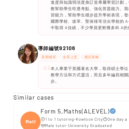
進度與知識弱項度身訂造專屬學習計劃，
教幫助學生吃透考點、強化答題能力。我
習能力，幫助學生穩步提升學術表現，發
國際學校、拔萃、聖保祿等頂尖學校的 A-Le
中取得 A佳績，不少學員更斬獲多科 A
92106
導師編號
長期補習
全英上堂
應試策略
本人畢業于英國著名大學，取得碩士學位
教學方法和方式靈活，而且多年編寫相關
步。
Similar cases
Form 5,Maths(ALEVEL)
1 to 1 tutoring-Kowloon City
One day a 
Maths
Male tutor-University Graduated