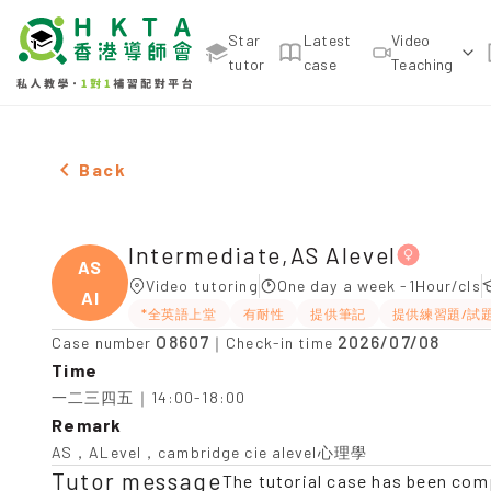
Star
Latest
Video
tutor
case
Teaching
Female Intermediate,AS Alevel Tuition recommenda
Back
Intermediate,AS Alevel
AS
Video tutoring
One day a week -1Hour/cls
Al
*全英語上堂
有耐性
提供筆記
提供練習題/試
O8607
2026/07/08
Case number
｜Check-in time
Time
一二三四五｜14:00-18:00
Remark
AS，ALevel，cambridge cie alevel心理學
Tutor message
The tutorial case has been com