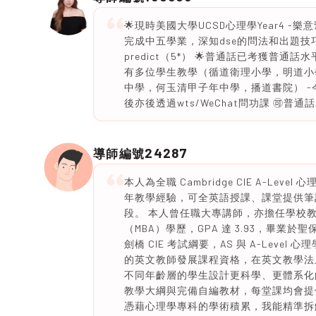
🌟現時美國大學UCSD心理學Year4 -
完成中五學業，深知dse的問法和出題技巧
predict（5*） 🌟普通話已考獲普通
有多位學生教學（循道衛理小學，明道小
中學，何玉清甲子年中學，播道書院） -
後亦後透過wts/WeChat問功課 🉑️普
24287
導師編號
本人為全職 Cambridge CIE A-L
年教學經驗，可全英語授課、課堂提供筆
段。 本人曾任職大專講師，亦擔任學校
（MBA）學歷，GPA 達 3.93，畢
劍橋 CIE 考試綱要，AS 與 A-Lev
的英文教師發展課程資格，在英文教學法
不同年齡層的學生設計更科學、更體系化的訓練
教學大綱與完備自編教材，每堂課均會提
憑藉心理學專科的學術積累，我能精準拆