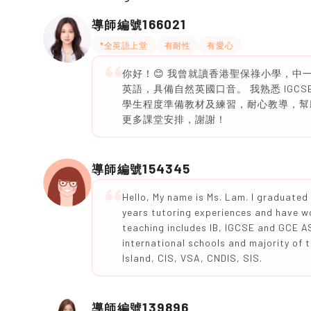
166021
導師編號
*全英語上堂
有耐性
有愛心
你好！😊 我曾就讀香港聖保祿小學，中一開始於
英語，具備自然英國口音。 我熟悉 IGC
學生程度準備教材及練習，耐心教導，幫
更多課堂安排，謝謝！
154345
導師編號
Hello, My name is Ms. Lam. I graduate
years tutoring experiences and have wo
teaching includes IB, IGCSE and GCE A
international schools and majority of
Island, CIS, VSA, CNDIS, SIS.
139896
導師編號