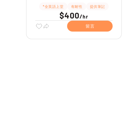
*全英語上堂
有耐性
提供筆記
$400
/
hr
留言