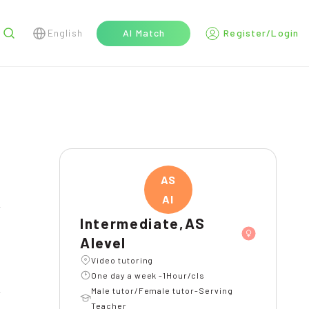
English
AI Match
Register/Login
r
AS
Al
Intermediate,AS
Alevel
Video tutoring
One day a week -1Hour/cls
Male tutor/Female tutor-Serving
Teacher