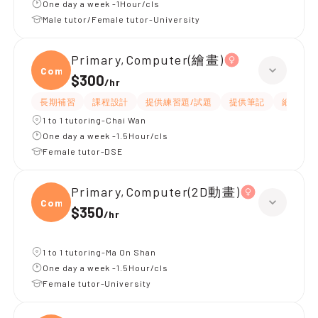
One day a week -1Hour/cls
Male tutor/Female tutor-University
Primary,Computer(繪畫)
Compu
$300
/
hr
長期補習
課程設計
提供練習題/試題
提供筆記
細心
1 to 1 tutoring-Chai Wan
One day a week -1.5Hour/cls
Female tutor-DSE
Primary,Computer(2D動畫)
Compu
$350
/
hr
1 to 1 tutoring-Ma On Shan
One day a week -1.5Hour/cls
Female tutor-University