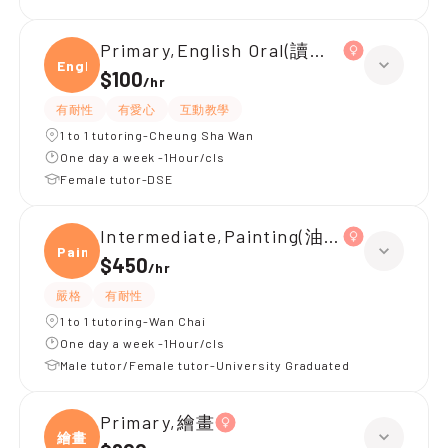
Primary,English Oral(讀英文繪本)
Engli
$100
/
hr
有耐性
有愛心
互動教學
1 to 1 tutoring-Cheung Sha Wan
One day a week -1Hour/cls
Female tutor-DSE
Intermediate,Painting(油畫/水彩畫)
Paint
$450
/
hr
嚴格
有耐性
1 to 1 tutoring-Wan Chai
One day a week -1Hour/cls
Male tutor/Female tutor-University Graduated
Primary,繪畫
繪畫