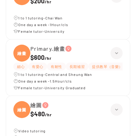
$200
/
hr
1 to 1 tutoring-Chai Wan
One day a week -1Hour/cls
Female tutor-University
Primary,繪畫
繪畫
$600
/
hr
細心
有愛心
有耐性
長期補習
提供教琴（音樂）
1 to 1 tutoring-Central and Sheung Wan
One day a week -1.5Hour/cls
Female tutor-University Graduated
繪圖
繪圖
$480
/
hr
Video tutoring