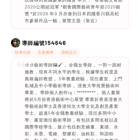
2020公開組冠軍 *都會國際藝術青年節2020銀
獎 *於2026 年9 月亦會到日本四國香川縣高松
市參展作品一幅，展覽主題《靠近》
154646
導師編號
指導功課
互動教學
課程設計
🎨🎨藝術導師🖼🖌 。全職女導師 。一對一因材
施教，現有不同水平的學生，根據學生程度及
風格偏好教授 。5年教畫經驗，現任畫室、上門
私補及中小學藝術導師 。浸會大學視覺藝術科
畢業 。導師個人創作ig：********** 。個人畫展
將於9月份香港藝術中心展覽 畢業於香港浸會大
學藝術副學士及香港恒生大學文化及創意產業
學士。超過5年全職教畫經驗，現任多間中小
學、畫室擔任藝術導師，有包括多間名校以及
國際學校學生，媒介包括創意繪畫、素描、水
彩、水墨、電繪、塑膠彩、油粉彩、和諧粉