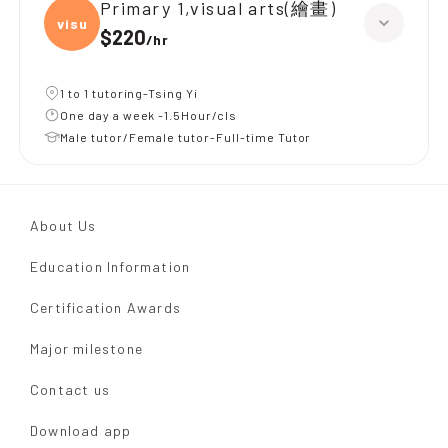
Primary 1,visual arts(繪畫)
visua
$220
/
hr
1 to 1 tutoring-Tsing Yi
One day a week -1.5Hour/cls
Male tutor/Female tutor-Full-time Tutor
About Us
Education Information
Certification Awards
Major milestone
Contact us
Download app