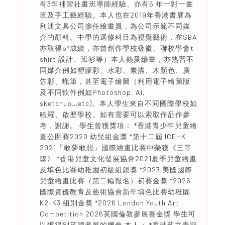
有3年補習社畫班導師經驗、亦有6 年一對一畫
班及手工藝經驗。本人也在2019年香港書展為
利通文具公司擔任繪畫員，為公司示範不同媒
介的顏料。中學的選修科目為視覺藝術，在SBA
亦取得5*成績，亦曾創作學校級徽、聯校學會t
shirt 設計、班衫等）本人熱愛繪畫，亦熟習不
同媒介例如塑膠彩、水彩、素描、木顏色、廣
告彩、蠟筆，甚至電子繪圖（利用電子繪圖版
及不同軟件例如Photoshop, AI,
sketchup...etc)。本人學生來自不同國際學校如
哈羅、啟歷學校。如有需要可以索取作品作參
考，謝謝。 學生曾獲獎項： *香港青少年兒童繪
畫公開賽2020 幼兒組金獎 *第十二屆 ICEHK
2021「敢夢敢想」國際繪畫比賽中榮獲《三等
獎》 *香港兒童文化發展協會2021夏季兒童繪畫
及填色比賽幼稚園初級組銀獎 *2023 美國國際
兒童繪畫比賽（第二輪報名）初賽金獎 *2026
國際資優教育及藝術協會新年填色比賽幼稚園
K2-K3 組別金獎 *2026 London Youth Art
Competition 2026英國倫敦參展賽金獎 學生可
以獲得到英國參展的機會 本人： *香港藝文青節