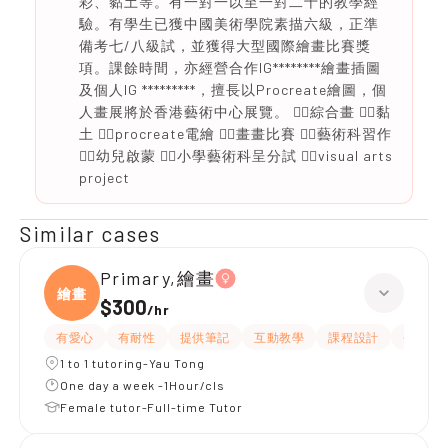
彩、黏土等。有一對一以至一對二十的教學經
驗。有學生已獲中國美術學院素描六級，正準
備考七/八級試，並獲得大型國際繪畫比賽獎
項。課餘時間，亦經營合作IG********繪畫插圖
及個人IG *********，擅長以Procreate繪圖，個
人畫展將於香港藝術中心展覽。 👌🏻綜合畫 👌🏻黏
土 👌🏻procreate電繪 👌🏻畫畫比賽 👌🏻藝術科習作
👌🏻幼兒啟蒙 👌🏻小學藝術科呈分試 👌🏻visual arts
project
Similar cases
Primary,繪畫
繪畫
$300
/
hr
有愛心
有耐性
提供筆記
互動教學
課程設計
長期補
1 to 1 tutoring-Yau Tong
One day a week -1Hour/cls
Female tutor-Full-time Tutor