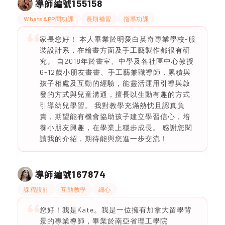
155158
導師編號
WhatsAPP問功課
長期補習
指導功課
家長您好！ 本人畢業於明愛白英奇專業學校-服
裝設計系，在繪畫方面及手工藝製作都很有研
究。 自2018年於畫室、中學及各社區中心教授
6-12歲小朋友畫畫、手工藝兼職導師，累積與
孩子相處及互動的經驗，能靈活運用引導與啟
發的方式與兒童溝通，擅長以生動有趣的方式
引導幼兒學習。 我對教學充滿熱忱且認真負
責，期望能有機會協助孩子建立學習信心，培
養小朋友興趣，在學業上穩步成長。 感謝您閱
讀我的介紹，期待能與您進一步交流！
167874
導師編號
課程設計
互動教學
細心
您好！我是Kate。我是一位擁有加拿大留學背
景的專業導師，畢業於南亞省理工學院