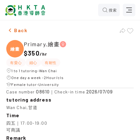
搜索
Female Primary,繪畫，Wan Chai Tuition recommendati
Back
Primary,繪畫
繪畫
$350
/
hr
有愛心
細心
有耐性
1 to 1 tutoring-Wan Chai
One day a week -2Hour/cls
Female tutor-University
O8610
2026/07/09
Case number
｜Check-in time
tutoring address
Wan Chai,甘道
Time
四五｜17:00-19:00

可商議
Remark