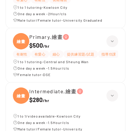
1 to 1 tutoring-Kowloon City
One day a week -2Hour/cls
Male tutor/Female tutor-University Graduated
Primary,繪畫
繪畫
$500
/
hr
有耐性
有愛心
細心
提供練習題/試題
指導功課
題目
1 to 1 tutoring-Central and Sheung Wan
One day a week -1.5Hour/cls
Female tutor-DSE
Intermediate,繪畫
繪畫
$280
/
hr
1 to 1/video available-Kowloon City
One day a week -1.5Hour/cls
Male tutor/Female tutor-University