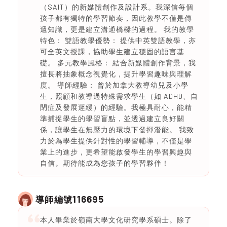
（SAIT）的新媒體創作及設計系。我深信每個
孩子都有獨特的學習節奏，因此教學不僅是傳
遞知識，更是建立溝通橋樑的過程。 我的教學
特色： 雙語教學優勢： 提供中英雙語教學，亦
可全英文授課，協助學生建立穩固的語言基
礎。 多元教學風格： 結合新媒體創作背景，我
擅長將抽象概念視覺化，提升學習趣味與理解
度。 導師經驗： 曾於加拿大教導幼兒及小學
生，照顧和教導過特殊需求學生（如 ADHD、自
閉症及發展遲緩）的經驗。我極具耐心，能精
準捕捉學生的學習盲點，並透過建立良好關
係，讓學生在無壓力的環境下發揮潛能。 我致
力於為學生提供針對性的學習輔導，不僅是學
業上的進步，更希望能啟發學生的學習興趣與
自信。期待能成為您孩子的學習夥伴！
116695
導師編號
本人畢業於嶺南大學文化研究學系碩士。除了