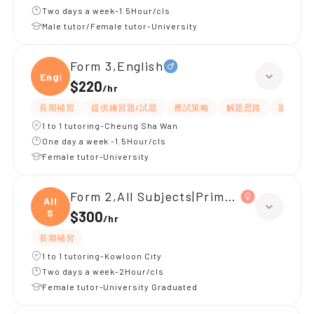
Two days a week-1.5Hour/cls
Male tutor/Female tutor-University
Form 3,English
Engli
$220
/
hr
長期補習
提供練習題/試題
應試策略
解題思路
題目講解
1 to 1 tutoring-Cheung Sha Wan
One day a week -1.5Hour/cls
Female tutor-University
Form 2,All Subjects|Primary 5,All Subj
All
S
$300
/
hr
長期補習
1 to 1 tutoring-Kowloon City
Two days a week-2Hour/cls
Female tutor-University Graduated