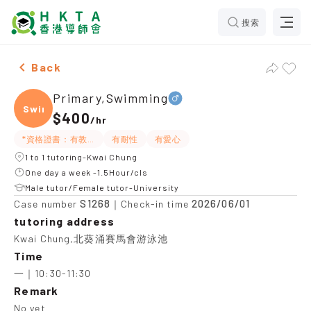
搜索
Male Primary,Swimming，Kwai Chung Tuition recomme
Back
Primary,Swimming
Swimm
$400
/
hr
*資格證書：有教練牌
有耐性
有愛心
1 to 1 tutoring-Kwai Chung
One day a week -1.5Hour/cls
Male tutor/Female tutor-University
S1268
2026/06/01
Case number
｜Check-in time
tutoring address
Kwai Chung,北葵涌賽馬會游泳池
Time
一｜10:30-11:30
Remark
No yet