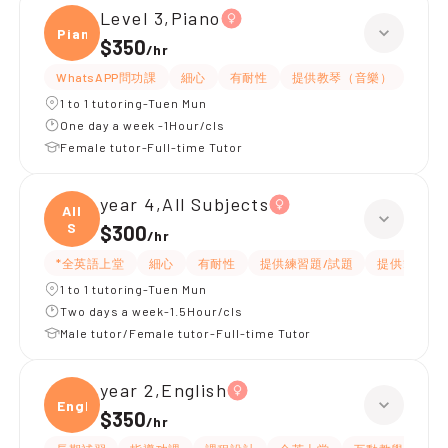
Level 3,Piano
Piano
$350
/
hr
WhatsAPP問功課
細心
有耐性
提供教琴（音樂）
1 to 1 tutoring-Tuen Mun
One day a week -1Hour/cls
Female tutor-Full-time Tutor
year 4,All Subjects
All
S
$300
/
hr
*全英語上堂
細心
有耐性
提供練習題/試題
提供筆記
1 to 1 tutoring-Tuen Mun
Two days a week-1.5Hour/cls
Male tutor/Female tutor-Full-time Tutor
year 2,English
Engli
$350
/
hr