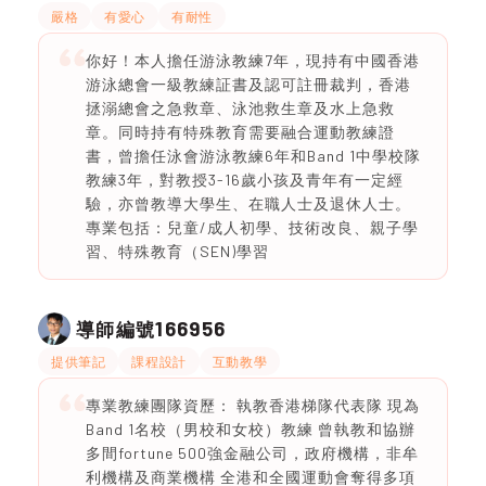
嚴格
有愛心
有耐性
你好！本人擔任游泳教練7年，現持有中國香港
游泳總會一級教練証書及認可註冊裁判，香港
拯溺總會之急救章、泳池救生章及水上急救
章。同時持有特殊教育需要融合運動教練證
書，曾擔任泳會游泳教練6年和Band 1中學校隊
教練3年，對教授3-16歲小孩及青年有一定經
驗，亦曾教導大學生、在職人士及退休人士。
專業包括：兒童/成人初學、技術改良、親子學
習、特殊教育（SEN)學習
166956
導師編號
提供筆記
課程設計
互動教學
專業教練團隊資歷： 執教香港梯隊代表隊 現為
Band 1名校（男校和女校）教練 曾執教和協辦
多間fortune 500強金融公司，政府機構，非牟
利機構及商業機構 全港和全國運動會奪得多項