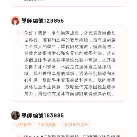
123855
導師編號
你好！我是一名前港隊成員，曾代表香港參加
世界賽。擁有約五年的教學經驗，指導過兩歲
半至成人的學生，重視因材施教，循循善誘，
並致力於提供耐心和多元化的教學方法。曾在
多個游泳學界區賽和拯溺比賽中奪冠，尤其擅
長自由泳和蝶泳。不論是在游泳還是拯溺領
域，我都獲得卓越的成績，透過個別指導和細
心引導，幫助學生實現突破和進步。我的教學
風格注重學生興趣，鼓勵他們克服困難並發揮
潛力，讓他們在游泳方面都能取得優異表現。
163985
導師編號
*入門技巧
*泳術姿勢
*比賽技巧提升
Him sir 🌟5年豐富教學經驗 -🏊‍♂️澳洲游泳教練牌