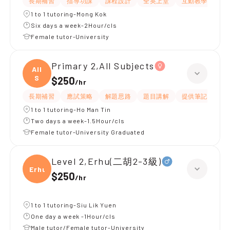
長期補習
指導功課
課程設計
全英上堂
互動教學
提
1 to 1 tutoring-Mong Kok
Six days a week-2Hour/cls
Female tutor-University
Primary 2,All Subjects
All
S
$250
/
hr
長期補習
應試策略
解題思路
題目講解
提供筆記
互
1 to 1 tutoring-Ho Man Tin
Two days a week-1.5Hour/cls
Female tutor-University Graduated
Level 2,Erhu(二胡2-3級)
Erhu(
$250
/
hr
1 to 1 tutoring-Siu Lik Yuen
One day a week -1Hour/cls
Male tutor/Female tutor-University