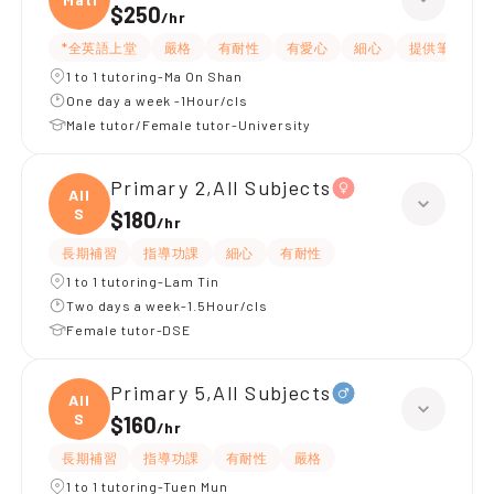
$250
/
hr
*全英語上堂
嚴格
有耐性
有愛心
細心
提供筆記
1 to 1 tutoring-Ma On Shan
One day a week -1Hour/cls
Male tutor/Female tutor-University
Primary 2,All Subjects
All
S
$180
/
hr
長期補習
指導功課
細心
有耐性
1 to 1 tutoring-Lam Tin
Two days a week-1.5Hour/cls
Female tutor-DSE
Primary 5,All Subjects
All
S
$160
/
hr
長期補習
指導功課
有耐性
嚴格
1 to 1 tutoring-Tuen Mun