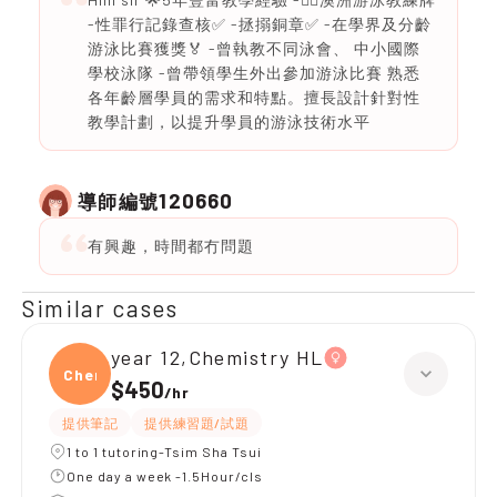
-性罪行記錄查核✅ -拯搦銅章✅ -在學界及分齡
游泳比賽獲獎🏅 -曾執教不同泳會、 中小國際
學校泳隊 -曾帶領學生外出參加游泳比賽 熟悉
各年齡層學員的需求和特點。擅長設計針對性
教學計劃，以提升學員的游泳技術水平
120660
導師編號
有興趣，時間都冇問題
Similar cases
year 12,Chemistry HL
Chemi
$450
/
hr
提供筆記
提供練習題/試題
1 to 1 tutoring-Tsim Sha Tsui
One day a week -1.5Hour/cls