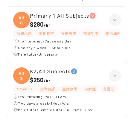
Primary 1,All Subjects
All
S
$280
/
hr
解題思路
長期補習
互動教學
指導功課
提供練習題/試題
1 to 1 tutoring-Causeway Bay
One day a week -1.5Hour/cls
Male tutor-University
K2,All Subjects
All
S
$250
/
hr
*Phonics
指導功課
互動教學
有耐性
有愛心
1 to 1 tutoring-Pok Fu Lam
Two days a week-1Hour/cls
Male tutor/Female tutor-Full-time Tutor