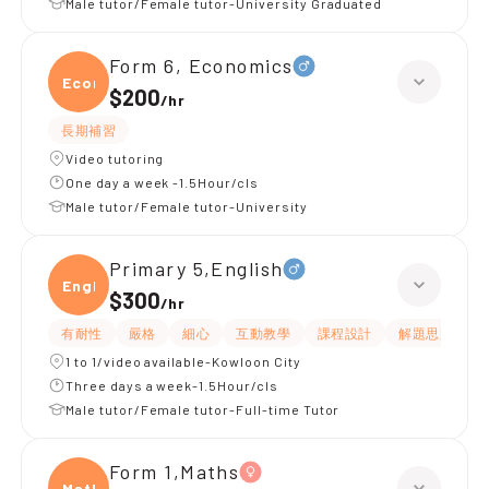
Male tutor/Female tutor-University Graduated
Form 6, Economics
Econ
$200
/
hr
長期補習
Video tutoring
One day a week -1.5Hour/cls
Male tutor/Female tutor-University
Primary 5,English
Engli
$300
/
hr
有耐性
嚴格
細心
互動教學
課程設計
解題思路
1 to 1/video available-Kowloon City
Three days a week-1.5Hour/cls
Male tutor/Female tutor-Full-time Tutor
Form 1,Maths
Maths