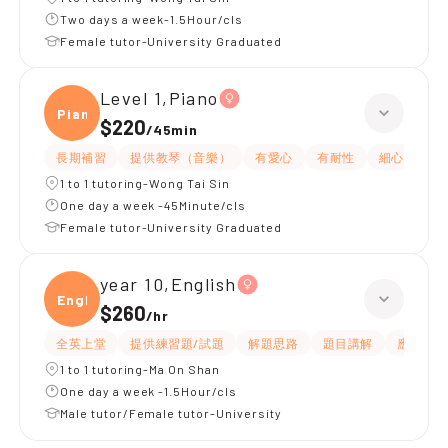
Two days a week-1.5Hour/cls
Female tutor-University Graduated
Level 1,Piano
Piano
$220
/
45min
長期補習
提供教琴（音樂）
有愛心
有耐性
細心
1 to 1 tutoring-Wong Tai Sin
One day a week -45Minute/cls
Female tutor-University Graduated
year 10,English
Engli
$260
/
hr
全英上堂
提供練習題/試題
解題思路
題目講解
應試策略
1 to 1 tutoring-Ma On Shan
One day a week -1.5Hour/cls
Male tutor/Female tutor-University