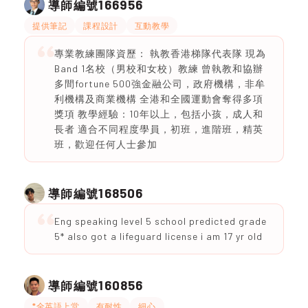
166956
導師編號
提供筆記
課程設計
互動教學
專業教練團隊資歷： 執教香港梯隊代表隊 現為
Band 1名校（男校和女校）教練 曾執教和協辦
多間fortune 500強金融公司，政府機構，非牟
利機構及商業機構 全港和全國運動會奪得多項
獎項 教學經驗：10年以上，包括小孩，成人和
長者 適合不同程度學員，初班，進階班，精英
班，歡迎任何人士參加
168506
導師編號
Eng speaking level 5 school predicted grade
5* also got a lifeguard license i am 17 yr old
160856
導師編號
*全英語上堂
有耐性
細心