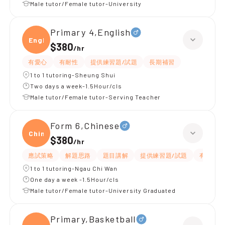
Male tutor/Female tutor-University
Primary 4,English
Engli
$380
/
hr
有愛心
有耐性
提供練習題/試題
長期補習
1 to 1 tutoring-Sheung Shui
Two days a week-1.5Hour/cls
Male tutor/Female tutor-Serving Teacher
Form 6,Chinese
Chine
$380
/
hr
應試策略
解題思路
題目講解
提供練習題/試題
有耐性
1 to 1 tutoring-Ngau Chi Wan
One day a week -1.5Hour/cls
Male tutor/Female tutor-University Graduated
Primary,Basketball