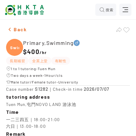
搜索
Male Primary,Swimming，Tuen Mun Tuition recommend
Back
Primary,Swimming
Swimm
$400
/
hr
長期補習
全英上堂
有耐性
1 to 1 tutoring-Tuen Mun
Two days a week-1Hour/cls
Male tutor/Female tutor-University
S1282
2026/07/07
Case number
｜Check-in time
tutoring address
Tuen Mun,屯門NOVO LAND 游泳池
Time
一二三四五｜18:00-21:00

六日｜13:00-18:00
Remark