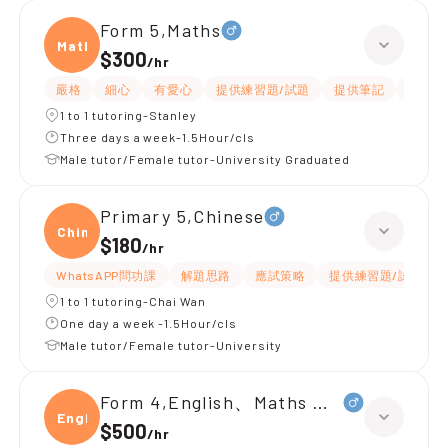
Form 5,Maths
Maths
$300
/
hr
嚴格
細心
有愛心
提供練習題/試題
提供筆記
指導功
1 to 1 tutoring-Stanley
Three days a week-1.5Hour/cls
Male tutor/Female tutor-University Graduated
Primary 5,Chinese
Chine
$180
/
hr
WhatsAPP問功課
解題思路
應試策略
提供練習題/試題
1 to 1 tutoring-Chai Wan
One day a week -1.5Hour/cls
Male tutor/Female tutor-University
Form 4,English、Maths （M2）
Engli
$500
/
hr