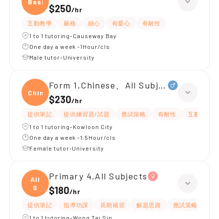
Baske
$250
/
hr
互動教學
嚴格
細心
有愛心
有耐性
1 to 1 tutoring-Causeway Bay
One day a week -1Hour/cls
Male tutor-University
Form 1,Chinese、All Subjects
Chine
$230
/
hr
提供筆記
提供練習題/試題
應試策略
有耐性
互動教學
1 to 1 tutoring-Kowloon City
One day a week -1.5Hour/cls
Female tutor-University
Primary 4,All Subjects
All
S
$180
/
hr
提供筆記
指導功課
長期補習
解題思路
應試策略
提
1 to 1 tutoring-Wong Tai Sin