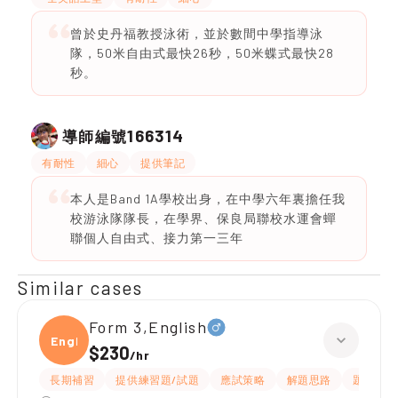
曾於史丹福教授泳術，並於數間中學指導泳
隊，50米自由式最快26秒，50米蝶式最快28
秒。
166314
導師編號
有耐性
細心
提供筆記
本人是Band 1A學校出身，在中學六年裏擔任我
校游泳隊隊長，在學界、保良局聯校水運會蟬
聯個人自由式、接力第一三年
Similar cases
Form 3,English
Engli
$230
/
hr
長期補習
提供練習題/試題
應試策略
解題思路
題目講解