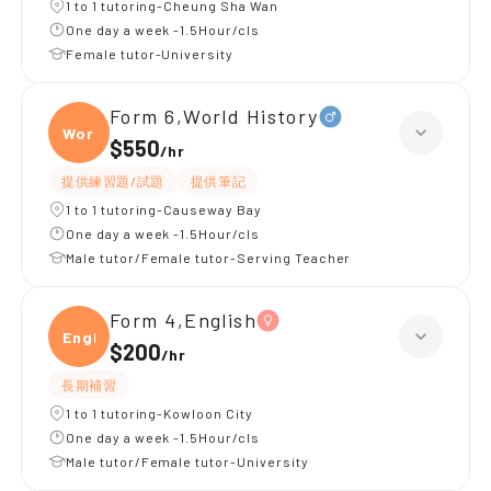
1 to 1 tutoring-Cheung Sha Wan
One day a week -1.5Hour/cls
Female tutor-University
Form 6,World History
World
$550
/
hr
提供練習題/試題
提供筆記
1 to 1 tutoring-Causeway Bay
One day a week -1.5Hour/cls
Male tutor/Female tutor-Serving Teacher
Form 4,English
Engli
$200
/
hr
長期補習
1 to 1 tutoring-Kowloon City
One day a week -1.5Hour/cls
Male tutor/Female tutor-University