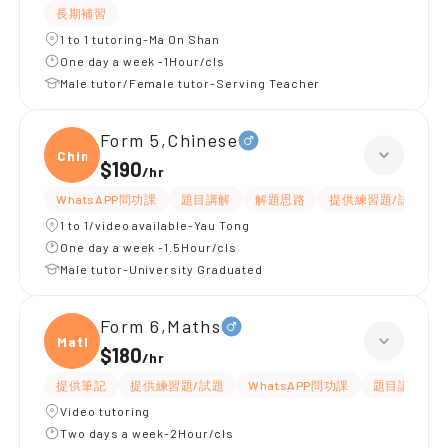
長期補習
1 to 1 tutoring-Ma On Shan
One day a week -1Hour/cls
Male tutor/Female tutor-Serving Teacher
Form 5,Chinese
Chine
$190
/
hr
WhatsAPP問功課
題目講解
解題思路
提供練習題/試題
1 to 1/video available-Yau Tong
One day a week -1.5Hour/cls
Male tutor-University Graduated
Form 6,Maths
Maths
$180
/
hr
提供筆記
提供練習題/試題
WhatsAPP問功課
題目講解
Video tutoring
Two days a week-2Hour/cls