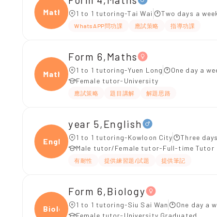
Maths
1 to 1 tutoring-Tai Wai
Two days a week
WhatsAPP問功課
應試策略
指導功課
Form 6,Maths
1 to 1 tutoring-Yuen Long
One day a we
Maths
Female tutor-University
應試策略
題目講解
解題思路
year 5,English
1 to 1 tutoring-Kowloon City
Three day
Engli
Male tutor/Female tutor-Full-time Tutor
有耐性
提供練習題/試題
提供筆記
Form 6,Biology
1 to 1 tutoring-Siu Sai Wan
One day a w
Biolo
Female tutor-University Graduated