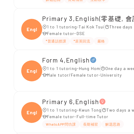
Primary 3,English(零基礎, 會
1 to 1 tutoring-Tai Kok Tsui
Three days
Engli
Female tutor-DSE
*普通話授課
*居英回流
嚴格
Form 4,English
1 to 1 tutoring-Hung Hom
One day a wee
Engli
Male tutor/Female tutor-University
Primary 6,English
1 to 1 tutoring-Kwun Tong
Two days a w
Engli
Female tutor-Full-time Tutor
WhatsAPP問功課
長期補習
解題思路