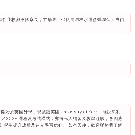
年裏擔任我校游泳隊隊長，在學界、保良局聯校水運會蟬聯個人自由
英國升學，現就讀英國 University of York，能說流利
SE／GCSE 課程及考試模式，亦有私人補習及教學經驗，會因應
助學生提升成績及建立學習信心。 如有興趣，歡迎聯絡我了解