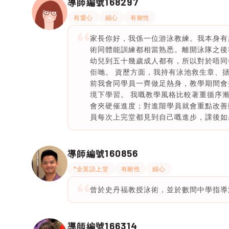
168297
導師編號
有愛心
細心
有耐性
家長你好，我係一位游泳教練。我本身有
術同體能訓練都相當熟悉。離開泳隊之後
幼兒到五十幾歲成人都有，所以對於唔同
佢哋。 資歷方面，我持有泳池救生章、
前我會同學員一齊做足熱身，教學期間會
境下學習。 我嘅教學風格比較著重循序
會夾硬催進度；對進階學員就會重點改善
員每次上完堂都見到自己嘅進步，課後如
160856
導師編號
*全英語上堂
有耐性
細心
曾於史丹福教授泳術，並於數間中學指導泳
166314
導師編號