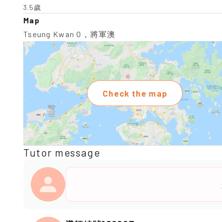
3.5歲
Map
Tseung Kwan O，將軍澳
Check the map
Tutor message