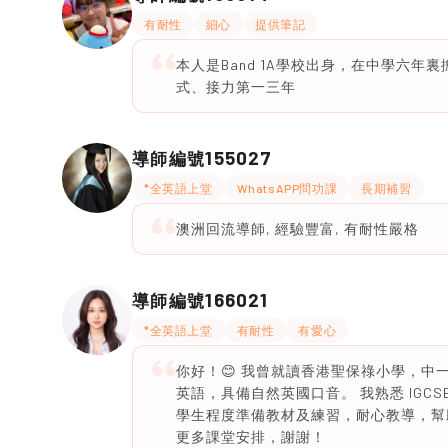
有耐性
細心
提供筆記
本人是Band 1A學校出身，在中學六
式、接力第一三年
155027
導師編號
*全英語上堂
WhatsAPP問功課
長期補習
澳洲回流導師, 經驗豐富, 有耐性嚴格
166021
導師編號
*全英語上堂
有耐性
有愛心
你好！😊 我曾就讀香港聖保祿小學，中一開始於
英語，具備自然英國口音。 我熟悉 IGC
學生程度準備教材及練習，耐心教導，幫
更多課堂安排，謝謝！