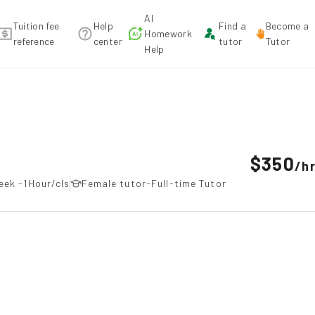
AI
Tuition fee
Help
Find a
Become a
Homework
reference
center
tutor
Tutor
Help
 recommendation
$350
/
h
eek -1Hour/cls
Female tutor-Full-time Tutor