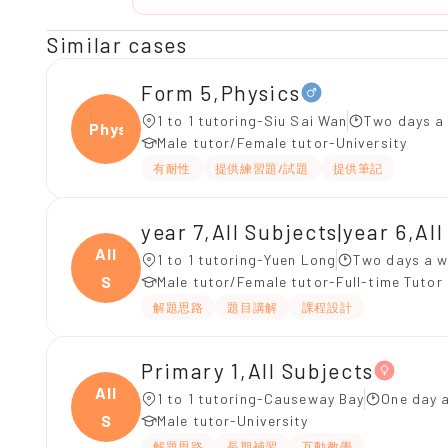
Similar cases
Form 5,Physics
1 to 1 tutoring-Siu Sai Wan
Two days a
Physi
Male tutor/Female tutor-University
有耐性
提供練習題/試題
提供筆記
year 7,All Subjects|year 6,Al
All
1 to 1 tutoring-Yuen Long
Two days a w
S
Male tutor/Female tutor-Full-time Tutor
解題思路
題目講解
課程設計
Primary 1,All Subjects
All
1 to 1 tutoring-Causeway Bay
One day a
S
Male tutor-University
解題思路
長期補習
互動教學