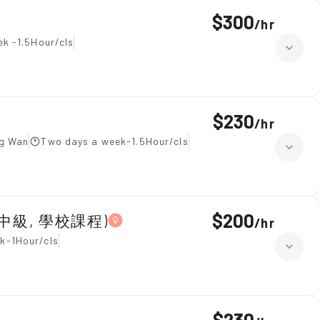
$300
/
hr
ek -1.5Hour/cls
$230
/
hr
ng Wan
Two days a week-1.5Hour/cls
$200
1, 中級, 學校課程)
/
hr
k-1Hour/cls
$230