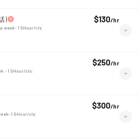
$130
話)
/
hr
 a week-1.5Hour/cls
$250
/
hr
k -1.5Hour/cls
$300
/
hr
eek-1.5Hour/cls