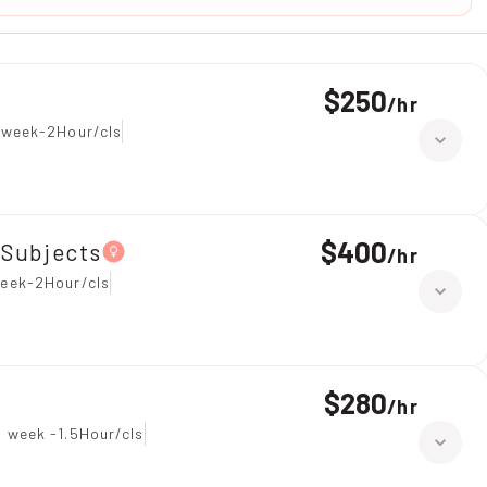
$250
/
hr
 week-2Hour/cls
$400
l Subjects
/
hr
eek-2Hour/cls
$280
/
hr
 week -1.5Hour/cls