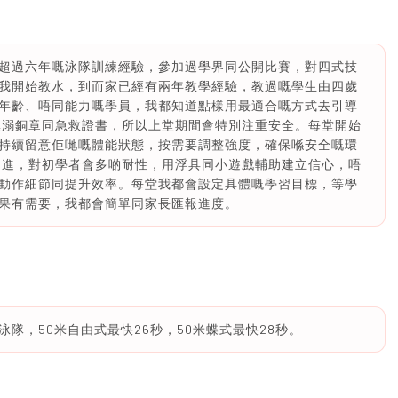
超過六年嘅泳隊訓練經驗，參加過學界同公開比賽，對四式技
我開始教水，到而家已經有兩年教學經驗，教過嘅學生由四歲
年齡、唔同能力嘅學員，我都知道點樣用最適合嘅方式去引導
拯溺銅章同急救證書，所以上堂期間會特別注重安全。每堂開始
持續留意佢哋嘅體能狀態，按需要調整強度，確保喺安全嘅環
漸進，對初學者會多啲耐性，用浮具同小遊戲輔助建立信心，唔
動作細節同提升效率。每堂我都會設定具體嘅學習目標，等學
果有需要，我都會簡單同家長匯報進度。
隊，50米自由式最快26秒，50米蝶式最快28秒。