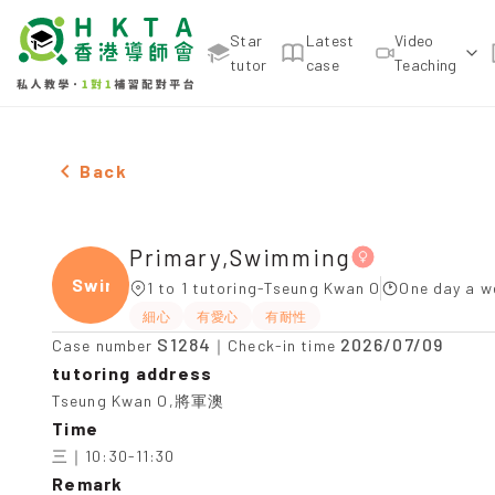
Star
Latest
Video
tutor
case
Teaching
Female Primary,Swimming，Tseung Kwan O Tuition
Back
Primary,Swimming
Swimm
1 to 1 tutoring-Tseung Kwan O
One day a w
細心
有愛心
有耐性
S1284
2026/07/09
Case number
｜Check-in time
tutoring address
Tseung Kwan O,將軍澳
Time
三｜10:30-11:30
Remark