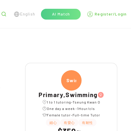
English
AI Match
Register/Login
r
Swimm
Primary,Swimming
1 to 1 tutoring-Tseung Kwan O
One day a week -1Hour/cls
Female tutor-Full-time Tutor
細心
有愛心
有耐性