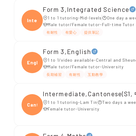
Form 3,Integrated Science
1 to 1 tutoring-Mid-levels
One day a we
Integ
Male tutor/Female tutor-Full-time Tutor
有耐性
有愛心
提供筆記
Form 3,English
1 to 1/video available-Central and Sheu
Engli
Male tutor/Female tutor-University
長期補習
有耐性
互動教學
Intermediate,Cantonese(S
1 to 1 tutoring-Lam Tin
Two days a wee
Canto
Female tutor-University
Form 4,Maths