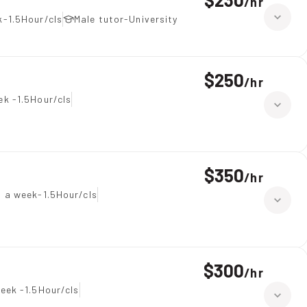
/
hr
-1.5Hour/cls
Male tutor-University
$250
/
hr
ek -1.5Hour/cls
$350
/
hr
s a week-1.5Hour/cls
$300
/
hr
eek -1.5Hour/cls