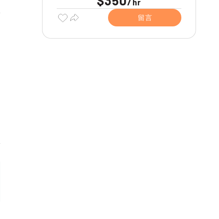
$350
/
hr
留言