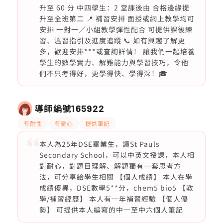
升至 60 分 中四學生：2 堂課後由 合格邊緣提
升至全班第二 📍 補習安排 面授或網上教學均可
安排 一對一／小組教學彈性配合 可提供課後練
習、溫習指引及進度追蹤 📞 如有興趣了解更
多，歡迎安排***或查詢詳情！ 讓我們一起培養
學生的數學實力、解難能力與學習技巧，令他
們不只考得好，更學得快、學得深！🎓
導師編號
165922
有耐性
有愛心
提供筆記
本人為25年DSE畢業生，讀St Pauls
Secondary School，可以中英文授課，本人相
對耐心，對題目理解、解題獨有一套思考方
法，可分享給學生相關 【個人成績】 本人在學
成績優異，DSE數學5**分，chem5 bio5 【教
學/補習經歷】 本人有一年補習經驗 【個人優
勢】 可提供本人編寫的中一至中六個人筆記