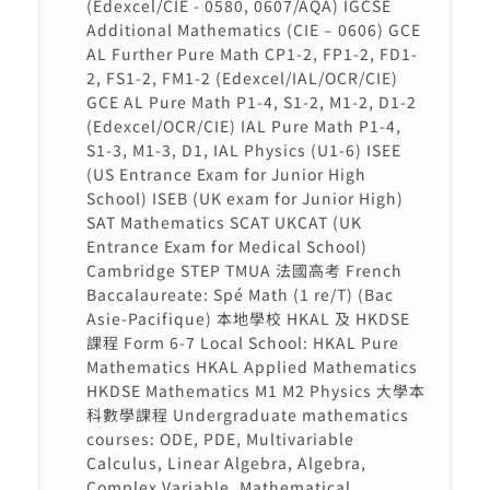
(Edexcel/CIE - 0580, 0607/AQA) IGCSE
Additional Mathematics (CIE – 0606) GCE
AL Further Pure Math CP1-2, FP1-2, FD1-
2, FS1-2, FM1-2 (Edexcel/IAL/OCR/CIE)
GCE AL Pure Math P1-4, S1-2, M1-2, D1-2
(Edexcel/OCR/CIE) IAL Pure Math P1-4,
S1-3, M1-3, D1, IAL Physics (U1-6) ISEE
(US Entrance Exam for Junior High
School) ISEB (UK exam for Junior High)
SAT Mathematics SCAT UKCAT (UK
Entrance Exam for Medical School)
Cambridge STEP TMUA 法國高考 French
Baccalaureate: Spé Math (1 re/T) (Bac
Asie-Pacifique) 本地學校 HKAL 及 HKDSE
課程 Form 6-7 Local School: HKAL Pure
Mathematics HKAL Applied Mathematics
HKDSE Mathematics M1 M2 Physics 大學本
科數學課程 Undergraduate mathematics
courses: ODE, PDE, Multivariable
Calculus, Linear Algebra, Algebra,
Complex Variable, Mathematical