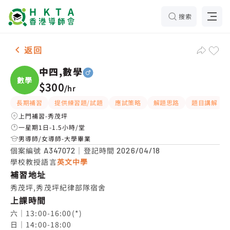
搜索
男-1名 中四,數學，秀茂坪 補習推介
返回
中四,數學
數學
$300
/
hr
長期補習
提供練習題/試題
應試策略
解題思路
題目講解
上門補習-秀茂坪
一星期1日-1.5小時/堂
男導師/女導師-大學畢業
個案編號
｜登記時間
A347072
2026/04/18
學校教授語言
英文中學
補習地址
秀茂坪,秀茂坪紀律部隊宿舍
上課時間
六｜13:00-16:00(*)

日｜14:00-18:00