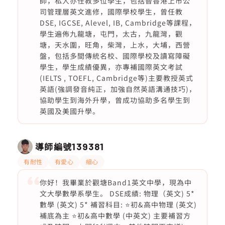
師，私人亦任教多位學生，包括替香港上市公
司管理層英文進修，國際學校學生，曾任教
DSE, IGCSE, Alevel, IB, Cambridge等課程，
學生遍佈九龍塘，屯門，太古，九龍灣，觀
塘，天水圍，旺角，柴灣，上水，大埔，西營
盤，包括多間傳統名校、國際學校及讀寫障礙
學生，學生成績優異，亦專補國際英文考試
(IELTS , TOEFL, Cambridge等)主要教授英式
英語(強調發音純正，加強自然英語溝通技巧)，
協助學生到海外升學，曾成功協助多名學生到
英國及美國升學。
導師編號
139381
有耐性
有愛心
細心
你好！我畢業於觀塘Band1英文中學，現為中
文大學數學系學生。 DSE成績: 物理（英文) 5*
數學 (英文) 5* 補習科目: ⭐️初&高中物理 (英文)
補底為主 ⭐️初&高中數學 (中英文) 主要補習方