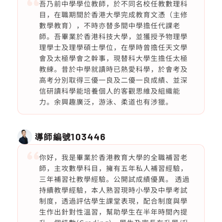
吾乃前中學學位教師，於不同名校任教數理科
目，在職期間於香港大學完成教育文憑（主修
數學教育），不時亦替多間中學擔任代課老
師。吾畢業於香港科技大學，並獲授予物理學
理學士及理學碩士學位，在學時曾擔任天文學
會及太極學會之幹事，現替科大學生擔任太極
教練。昔於中學就讀時已熱愛科學，於會考及
高考分別取得三優一良及二優一良成績、並深
信研讀科學能培養個人的客觀思維及組織能
力。余興趣廣泛，游泳、柔道也有涉獵。
導師編號
103446
你好，我是畢業於香港教育大學的全職補習老
師，主攻數學科目，擁有五年私人補習經驗，
三年補習社教學經驗。公開試成績優異。 透過
持續教學經驗，本人熟習現時小學及中學考試
制度，透過評估學生課堂表現，配合制度與學
生作出針對性溫習，幫助學生在半年時間內提