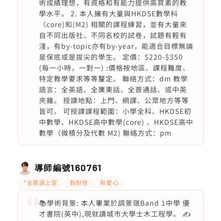
術成績理想，有資格和有能力提供高質素的教
學水平。 2. 本人擁有大量與HKDSE數學科
（core)和(M2) 相關的課程練習，並有大量來
自不同出版社、不同名校的試卷，試題有輕有
淺，有by-topic亦有by-year，能適合目標無論
是保底或是拔尖的學生。 定價：$220-$350
(每一小時，一對一) :價格按地區、課程難度、
特定教學要求等等釐定。 聯絡方式：dm 教學
語言：全英語、全廣東話、全普通話、或中英
夾雜。 授課地點：上門、網課、公眾地方等等
皆可。 可授課課程範圍：小學全科、HKDSE初
中數學、HKDSE高中數學(core) 、HKDSE高中
數學（微積分及代數 M2) 聯絡方式：pm
導師編號
160761
*全英語上堂
有耐性
有愛心
📚學術背景: 本人畢業於調景嶺Band 1中學 優
才書院(英中),現就讀城市大學士木工程學。 ✍️