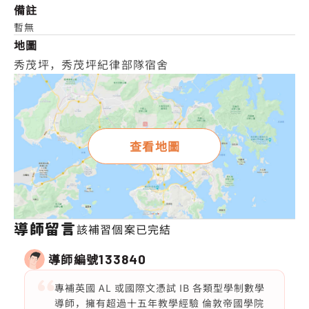
備註
暫無
地圖
秀茂坪，秀茂坪紀律部隊宿舍
查看地圖
導師留言
該補習個案已完結
導師編號
133840
專補英國 AL 或國際文憑試 IB 各類型學制數學
導師，擁有超過十五年教學經驗 倫敦帝國學院