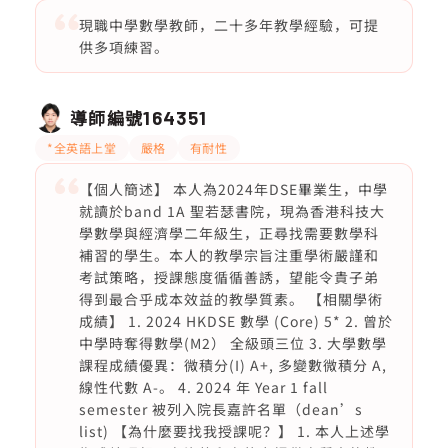
現職中學數學教師，二十多年教學經驗，可提
供多項練習。
導師編號
164351
*全英語上堂
嚴格
有耐性
【個人簡述】 本人為2024年DSE畢業生，中學
就讀於band 1A 聖若瑟書院，現為香港科技大
學數學與經濟學二年級生，正尋找需要數學科
補習的學生。本人的教學宗旨注重學術嚴謹和
考試策略，授課態度循循善誘，望能令貴子弟
得到最合乎成本效益的教學質素。 【相關學術
成績】 1. 2024 HKDSE 數學 (Core) 5* 2. 曾於
中學時奪得數學(M2） 全級頭三位 3. 大學數學
課程成績優異：微積分(I) A+, 多變數微積分 A,
線性代數 A-。 4. 2024 年 Year 1 fall
semester 被列入院長嘉許名單（dean’s
list) 【為什麼要找我授課呢？】 1. 本人上述學