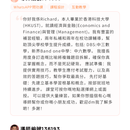
WhatsAPP問功課
課程設計
互動教學
你好我係Richard，本人畢業於香港科技大學
(HKUST)，就讀經濟與金融(Economics and
Finance)與管理 (Management)。我有豐富的
補習經驗，兩年私補和兩年在校功課輔導，幫
助頂尖學校學生提升成績，包括: DBS:中三數
學，新界Band one中學：中六數學。 我擅長
用度身訂造嘅比喻將複雜題目拆解，確保你真
正掌握概念，而不是死記硬背。 應試準備：我
提供實用技巧，教學生應付考試壓力，以及高
效的答題技巧，幫你爭取最高分。 先打好基
礎：先建立基本學習根基和概念，按部就班地
持續進步。 課堂可按你嘅地點選擇網上或面
授。 可以提供大量練習。如果你想搵個有心嘅
導師幫你或你嘅小朋友成功，歡迎dm我了解多
啲！多謝！
導師編號
136193