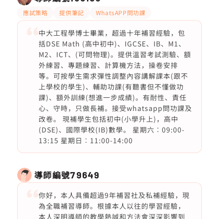
應試策略
提供筆記
WhatsAPP問功課
中大工程學博士畢業，超過十年補習經驗，包
括DSE Math (高中初中)、IGCSE、IB、M1、
M2、ICT、(可問物理)。提供溫習考試測驗、額
外練習、專題練習、計算機方法，操卷安排
等。可按學生需求彈性調整內容講解課本(跟不
上學校的學生)、輔助功課(有聽書但不懂做功
課)、額外訓練(想進一步成績)。有耐性、責任
心、守時，只做長補。接受whatsapp問功課及
改卷。 現補學生包括初中(小學升上)，高中
(DSE)、國際學校(IB)數學。 星期六︰09:00-
13:15 星期日︰11:00-14:00
導師編號
79649
你好，本人具備超過9年補習社及私補經驗，現
為全職補習導師。根據本人以往的學習經驗，
本人深明導師的教學熱誠和方法會深深影響到