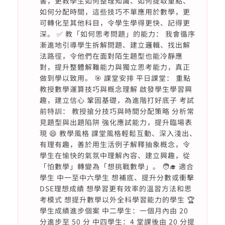
書，更教學生如何整理知識、如何提取重點、
如何分配時間，這些技巧不單應用於數學，更
可轉化至其他科目，令學生學得更快、記得更
深。 ✅ 教「如何思考問題」的能力： 我會循序
漸進地引導學生拆解問題、建立邏輯、找出解
法路徑，令他們在面對陌生題型也能冷靜應
對，提升整體解難能力與獨立思考能力，真正
做到學以致用。 🎯 課堂安排 平日課堂： 重點
教授數學運算技巧與概念理解 啟發學生學習興
趣，建立信心 鞏固基礎，為進階打好底子 考試
前特訓： 教授搶分技巧與時間分配策略 分析常
見題型與出題陷阱 強化應試能力，提升臨場表
現 😄 教學風格 課堂風格輕鬆互動、深入淺出、
有理有趣，善於用生活例子解釋抽象概念，令
學生在愉快的氣氛中理解內容、建立興趣，從
「怕數學」轉變為「想挑戰數學」。 🧑‍🎓 適合
學生 中一至中六學生 想補底、提升分數或衝擊
DSE理想成績 想學習更有效率的溫習方法和思
考模式 想提升數學以外全科學習能力的學生 🏆
學生成績進步個案 中二學生：一個月內由 20
分進步至 50 分 中四學生：4 堂課後由 20 分提