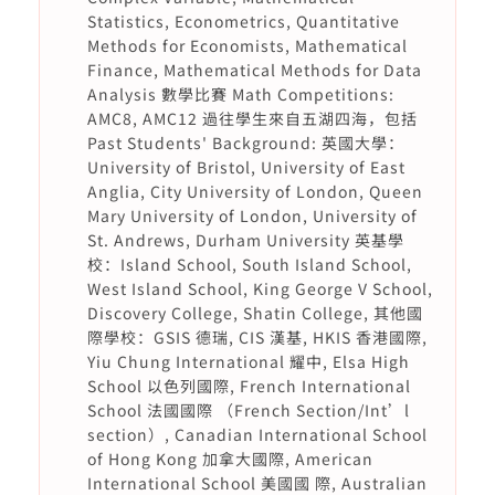
Statistics, Econometrics, Quantitative
Methods for Economists, Mathematical
Finance, Mathematical Methods for Data
Analysis 數學比賽 Math Competitions:
AMC8, AMC12 過往學生來自五湖四海，包括
Past Students' Background: 英國大學：
University of Bristol, University of East
Anglia, City University of London, Queen
Mary University of London, University of
St. Andrews, Durham University 英基學
校：Island School, South Island School,
West Island School, King George V School,
Discovery College, Shatin College, 其他國
際學校：GSIS 德瑞, CIS 漢基, HKIS 香港國際,
Yiu Chung International 耀中, Elsa High
School 以色列國際, French International
School 法國國際 （French Section/Int’l
section）, Canadian International School
of Hong Kong 加拿大國際, American
International School 美國國 際, Australian