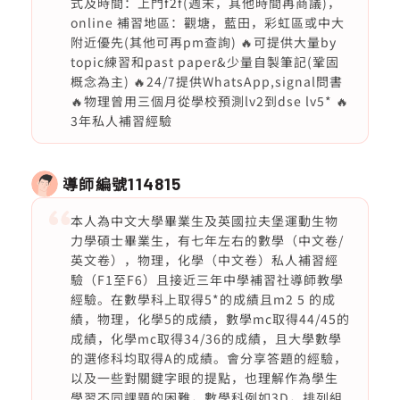
式及時間：上門f2f(週末，其他時間再商議)，
online 補習地區：觀塘，藍田，彩虹區或中大
附近優先(其他可再pm查詢) 🔥可提供大量by
topic練習和past paper&少量自製筆記(鞏固
概念為主) 🔥24/7提供WhatsApp,signal問書
🔥物理曾用三個月從學校預測lv2到dse lv5* 🔥
3年私人補習經驗
導師編號
114815
本人為中文大學畢業生及英國拉夫堡運動生物
力學碩士畢業生，有七年左右的數學（中文卷/
英文卷），物理，化學（中文卷）私人補習經
驗（F1至F6）且接近三年中學補習社導師教學
經驗。在數學科上取得5*的成績且m2 5 的成
績，物理，化學5的成績，數學mc取得44/45的
成績，化學mc取得34/36的成績，且大學數學
的選修科均取得A的成績。會分享答題的經驗，
以及一些對關鍵字眼的提點，也理解作為學生
學習不同課題的困難，數學科例如3D，排列組