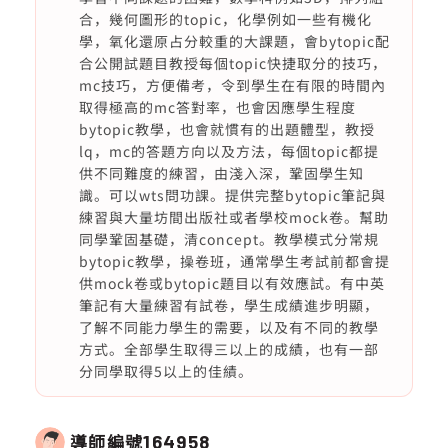
合，幾何圖形的topic，化學例如一些有機化
學，氧化還原占分較重的大課題，會bytopic配
合公開試題目教授每個topic快捷取分的技巧，
mc技巧，方便備考，令到學生在有限的時間內
取得極高的mc答對率，也會因應學生程度
bytopic教學，也會就慣有的出題體型，教授
lq，mc的答題方向以及方法，每個topic都提
供不同難度的練習，由淺入深，鞏固學生知
識。可以wts問功課。提供完整bytopic筆記與
練習與大量坊間出版社或者學校mock卷。幫助
同學鞏固基礎，清concept。教學模式分常規
bytopic教學，操卷班，通常學生考試前都會提
供mock卷或bytopic題目以有效應試。有中英
筆記有大量練習有試卷，學生成績進步明顯，
了解不同能力學生的需要，以及有不同的教學
方式。全部學生取得三以上的成績，也有一部
分同學取得5以上的佳績。
導師編號
164958