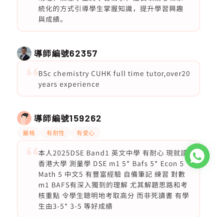
統化的方式引導學生掌握知識，提升學習興趣
與成績。
導師編號
62357
BSc chemistry CUHK full time tutor,over20
years experience
導師編號
159262
嚴格
有耐性
有愛心
本人2025DSE Band1 英文中學 有耐心 現就讀
香港大學 測量學 DSE m1 5* Bafs 5* Econ 5
Math 5 中文5 有豐富經驗 自備筆記 練習 對數
m1 BAFS有深入獨到的理解 尤其解題思路和考
核重點 令學生聰明地考取高分 而非死讀書 有學
生由3-5* 3-5 等好成績