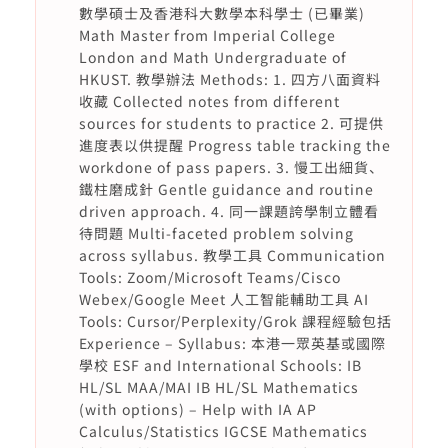
數學碩士及香港科大數學本科學士 (已畢業)
Math Master from Imperial College
London and Math Undergraduate of
HKUST. 教學辦法 Methods: 1. 四方八面資料
收藏 Collected notes from different
sources for students to practice 2. 可提供
進度表以供提醒 Progress table tracking the
workdone of pass papers. 3. 慢工出細貨、
鐵柱磨成針 Gentle guidance and routine
driven approach. 4. 同一課題誇學制立體看
待問題 Multi-faceted problem solving
across syllabus. 教學工具 Communication
Tools: Zoom/Microsoft Teams/Cisco
Webex/Google Meet 人工智能輔助工具 AI
Tools: Cursor/Perplexity/Grok 課程經驗包括
Experience – Syllabus: 本港一眾英基或國際
學校 ESF and International Schools: IB
HL/SL MAA/MAI IB HL/SL Mathematics
(with options) – Help with IA AP
Calculus/Statistics IGCSE Mathematics