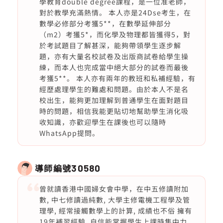
學教育double degree課程，是一位准老師，
對於教學充滿熱情。 本人亦是24Dse考生，在
數學必修部分考獲5**，在數學延伸部分
（m2）考獲5*，而化學及物理都皆獲得5，對
於考試題目了解甚深，能夠帶領學生逐步解
題，亦有大量名校試卷及出版商試卷給學生操
練，而本人也完成當中絕大部分的試卷而最後
考獲5**。 本人亦有兩年的教班和私補經驗，有
經歷處理學生的難處和問題。由於本人不是名
校出生，能夠更加理解到普通學生在面對題目
時的問題，相信我能更貼切地幫助學生消化吸
收知識，亦歡迎學生在課後也可以隨時
WhatsApp提問。
導師編號
30580
曾就讀香港中國婦女會中學，在中五修讀附加
數, 中七修讀過純數, 大學主修電機工程學及管
理學, 經常接觸數學上的計算, 成績也不俗 擁有
19年補習經驗, 自信能掌握學生上課時集中力,