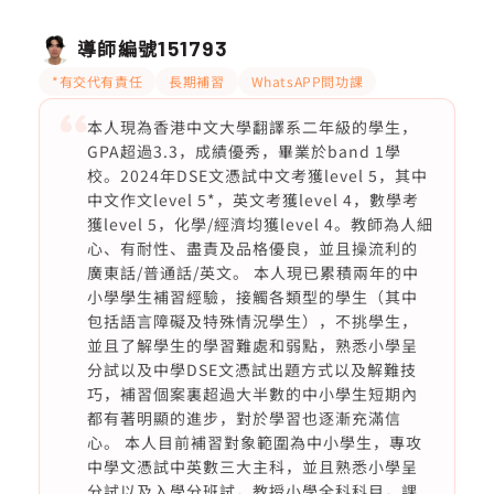
導師編號
151793
*有交代有責任
長期補習
WhatsAPP問功課
本人現為香港中文大學翻譯系二年級的學生，
GPA超過3.3，成績優秀，畢業於band 1學
校。2024年DSE文憑試中文考獲level 5，其中
中文作文level 5*，英文考獲level 4，數學考
獲level 5，化學/經濟均獲level 4。教師為人細
心、有耐性、盡責及品格優良，並且操流利的
廣東話/普通話/英文。 本人現已累積兩年的中
小學學生補習經驗，接觸各類型的學生（其中
包括語言障礙及特殊情況學生），不挑學生，
並且了解學生的學習難處和弱點，熟悉小學呈
分試以及中學DSE文憑試出題方式以及解難技
巧，補習個案裏超過大半數的中小學生短期內
都有著明顯的進步，對於學習也逐漸充滿信
心。 本人目前補習對象範圍為中小學生，專攻
中學文憑試中英數三大主科，並且熟悉小學呈
分試以及入學分班試，教授小學全科科目，課