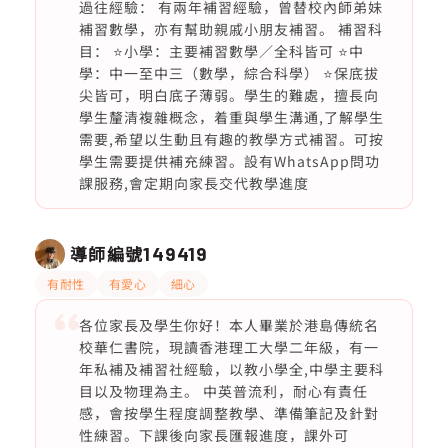
過往經驗： 有兩年補習經驗，曾替校內師弟妹
補習數學，亦有幫助親戚小朋友補習。 補習科
目： ⭐️小學：主要補習數學／全科皆可 ⭐️中
學：中一至中三（數學，綜合科學） ⭐️保底拔
尖皆可，明白底子薄弱。學生的難處，擅長向
學生釐清複雜概念，着重與學生溝通,了解學生
需要,希望以生動且有趣的教學方式補習。可按
學生需要提供補充練習。設有WhatsApp問功
課服務,會定期向家長交代教學進度
導師編號
149419
有耐性
有愛心
細心
各位家長及學生你好！本人畢業於港島傳統名
校華仁書院，現讀香港理工大學二年級，有一
年私補及補習社經驗，以教小學全,中學主要科
目以及物理為主。 中英普流利，耐心有責任
感，會按學生程度調整教學、準備筆記及針對
性練習。下課後向家長匯報進度，課外可