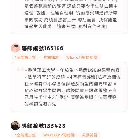
是個善聽善解的導師 深信只要令學生明白箇中
道理, 就能一理通百理明, 從而感受到進步所帶
來的成功 成績自然會上升 總括而言, 我保證能
讓學生因此愛上讀書考試! 絕對宜作考慮!
導師編號
163196
*全英語上堂
長期補習
WhatsAPP問功課
⭐️香港理工大學一年級生 ⭐️熟悉DSE的課程內容
⭐️數學科有5*的成績 ⭐️4年補習經驗(私補及補習
社 ⭐️擁有中小學各個課題及類型的補充練習 ⭐️
耐心解答學生問題、課後問書及跟進服務 ⭐️自
己用咗半年由3升到5* 清楚進步嘅方法同埋突
破樽頸位嘅方法
導師編號
133423
*全英語上堂
WhatsAPP問功課
長期補習