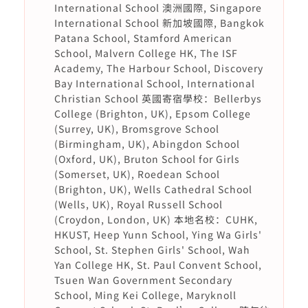
International School 澳洲國際, Singapore
International School 新加坡國際, Bangkok
Patana School, Stamford American
School, Malvern College HK, The ISF
Academy, The Harbour School, Discovery
Bay International School, International
Christian School 英國寄宿學校：Bellerbys
College (Brighton, UK), Epsom College
(Surrey, UK), Bromsgrove School
(Birmingham, UK), Abingdon School
(Oxford, UK), Bruton School for Girls
(Somerset, UK), Roedean School
(Brighton, UK), Wells Cathedral School
(Wells, UK), Royal Russell School
(Croydon, London, UK) 本地名校：CUHK,
HKUST, Heep Yunn School, Ying Wa Girls'
School, St. Stephen Girls' School, Wah
Yan College HK, St. Paul Convent School,
Tsuen Wan Government Secondary
School, Ming Kei College, Maryknoll