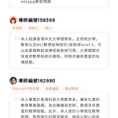
wtsapp解答問題
導師編號
158399
有耐性
有愛心
細心
本人就讀香港中文大學理學系，主修統計學。
數學以及M1(數學延伸部份)皆取得level 5，可
以由基礎教起或傳授做卷技巧等。大學期間亦
有進修數學和統計課程，同時亦擁有豐富的私
補經驗。
導師編號
162980
WhatsAPP問功課
長期補習
應試策略
本人畢業於香港科技大學數學系，擁有扎實的
數學專業基礎。為全職補習老師，累積多年豐
富的教學經驗。此外，本人曾於小學擔任教學
助理，熟悉學生的學習需求，擅長以耐心和系