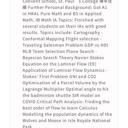
Convent School, St. Paul’s College 陳年往
績 Further Personal Background: Got A1
in HKAL Pure Math and B3 in Applied
Math. IB Math IA Topics: Finished with
several students on their IAs with good
results. Topics include: Cartography -
Conformal Mapping Flight selection -
Traveling Salesman Problem GDP vs HDI
MLB Team Selection Plane Search -
Bayesian Search Theory Navier-Stokes
Equation on the Laminar Flow (EE)
Application of Laminar Flow Dynamics -
Stokes' First Problem GNI and CO2
Optimisation of a Parcel Volume by the
Lagrange Multiplier Optimal angle to hit
the badminton shuttle SIR model on
COVID Critical Path Analysis: Finding the
best order of flow to learn Calculus
Modelling the population dynamics of the
Wolves and Moose in Isle Royale National
Park