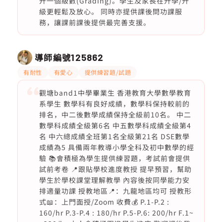
升一個級數(Grading)。學生及家長在升學/升
級更輕鬆及放心。 同時亦提供課後問功課服
務，讓課前課後提供最完善支援。
導師編號
125862
有耐性
有愛心
提供練習題/試題
觀塘band1中學畢業生 香港教育大學數學教育
系學生 數學科有良好成績，數學科保持較前的
排名，中二後數學成績保持全級前10名。 中二
數學科成績全級第6名 中五數學科成績全級第4
名 中六總成績全班第1名全級第21名 DSE數學
成績為5 具備兩年教導小學全科及初中數學的經
驗 📚會積極為學生提供練習題，考試前會提供
試前考卷 📍跟貼學校進度教授 提早預習，幫助
學生於學校課堂理解教學 內容後按同學能力安
排適量功課 授教地區📍：九龍地區均可 授教形
式📖：上門面授/Zoom 收費💰 P.1-P.2 :
160/hr P.3-P.4 : 180/hr P.5-P.6: 200/hr F.1~