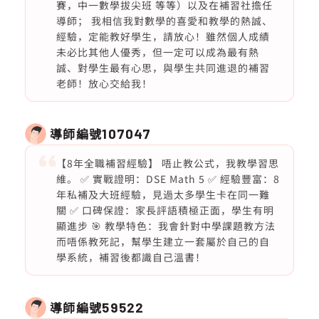
賽，中一數學拔尖班 等等）以及在補習社擔任
導師； 我相信我對數學的喜愛和教學的熱誠、
經驗，定能教好學生，請放心！雖然個人成績
未必比其他人優秀，但一定可以成為最有熱
誠、對學生最有心思，與學生共同進退的補習
老師！放心交給我！
導師編號
107047
【8年全職補習經驗】 唔止教公式，我教學習思
維。 ✅ 實戰證明：DSE Math 5 ✅ 經驗豐富：8
年私補及大班經驗，見過太多學生卡在同一難
關 ✅ 口碑保證：家長評語積極正面，學生有明
顯進步 🎯 教學特色：我會針對中學課題教方法
而唔係教死記，幫學生建立一套屬於自己的自
學系統，補習後都識自己溫書！
導師編號
59522