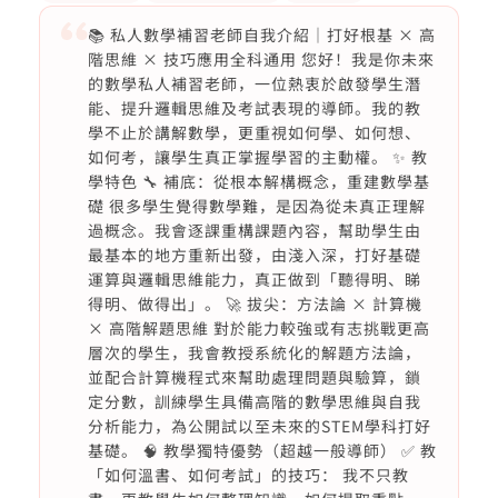
📚 私人數學補習老師自我介紹｜打好根基 × 高
階思維 × 技巧應用全科通用 您好！我是你未來
的數學私人補習老師，一位熱衷於啟發學生潛
能、提升邏輯思維及考試表現的導師。我的教
學不止於講解數學，更重視如何學、如何想、
如何考，讓學生真正掌握學習的主動權。 ✨ 教
學特色 🔧 補底：從根本解構概念，重建數學基
礎 很多學生覺得數學難，是因為從未真正理解
過概念。我會逐課重構課題內容，幫助學生由
最基本的地方重新出發，由淺入深，打好基礎
運算與邏輯思維能力，真正做到「聽得明、睇
得明、做得出」。 🚀 拔尖：方法論 × 計算機
× 高階解題思維 對於能力較強或有志挑戰更高
層次的學生，我會教授系統化的解題方法論，
並配合計算機程式來幫助處理問題與驗算，鎖
定分數，訓練學生具備高階的數學思維與自我
分析能力，為公開試以至未來的STEM學科打好
基礎。 🧠 教學獨特優勢（超越一般導師） ✅ 教
「如何溫書、如何考試」的技巧： 我不只教