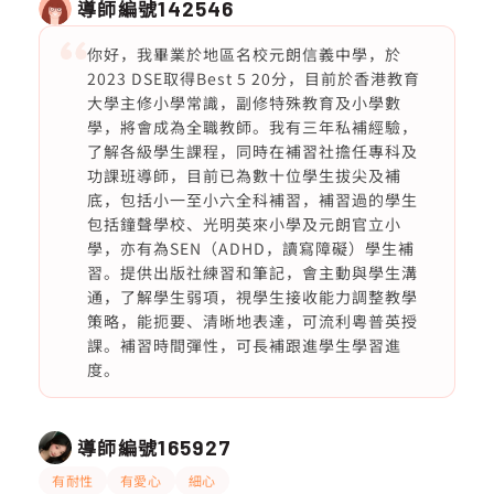
導師編號
142546
你好，我畢業於地區名校元朗信義中學，於
2023 DSE取得Best 5 20分，目前於香港教育
大學主修小學常識，副修特殊教育及小學數
學，將會成為全職教師。我有三年私補經驗，
了解各級學生課程，同時在補習社擔任專科及
功課班導師，目前已為數十位學生拔尖及補
底，包括小一至小六全科補習，補習過的學生
包括鐘聲學校、光明英來小學及元朗官立小
學，亦有為SEN（ADHD，讀寫障礙）學生補
習。提供出版社練習和筆記，會主動與學生溝
通，了解學生弱項，視學生接收能力調整教學
策略，能扼要、清晰地表達，可流利粵普英授
課。補習時間彈性，可長補跟進學生學習進
度。
導師編號
165927
有耐性
有愛心
細心