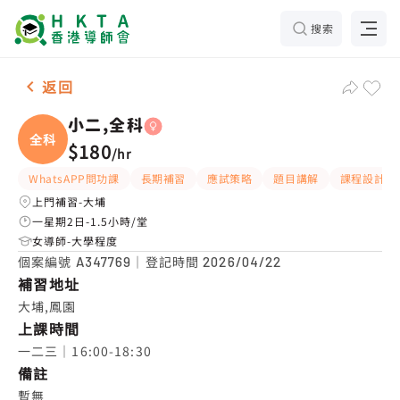
搜索
女-1名 小二,全科，大埔 補習推介
返回
小二,全科
全科
$180
/
hr
WhatsAPP問功課
長期補習
應試策略
題目講解
課程設計
上門補習-大埔
一星期2日-1.5小時/堂
女導師-大學程度
個案編號
｜登記時間
A347769
2026/04/22
補習地址
大埔,鳳園
上課時間
一二三｜16:00-18:30
備註
暫無