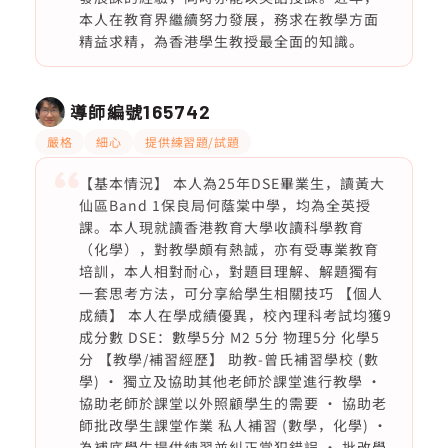
本人在教育界繼續努力發展，務求在教學方面
精益求精，為香港學生教授最全面的知識。
導師編號
165742
嚴格
細心
提供練習題/試題
【基本情況】 本人為25年DSE畢業生，讀黃大
仙區Band 1保良局何蔭棠中學，均為全英授
課。本人現就讀香港教育大學收讀科學教育
（化學），對教學頗有熱誠，亦有受專業教育
培訓，本人相對耐心，對題目理解、解題獨有
一套思考方法，可分享給學生相關技巧 【個人
成績】 本人在學成績優異，校內理科考試均獲9
成分數 DSE：數學5分 M2 5分 物理5分 化學5
分 【教學/補習經歷】 助教-曾氏補習學校 (數
學) • 獨立及協助其他老師於課堂進行教學 •
協助老師於課堂以外照顧學生的需要 • 協助老
師批改學生課堂作業 私人補習 (數學，化學) •
為補底學生提供練習並糾正常犯錯誤 • 批改學