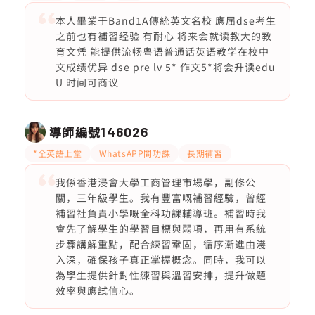
本人畢業于Band1A傳統英文名校 應届dse考生
之前也有補習经验 有耐心 将来会就读教大的教
育文凭 能提供流畅粤语普通话英语教学在校中
文成绩优异 dse pre lv 5* 作文5*将会升读edu
U 时间可商议
導師編號
146026
*全英語上堂
WhatsAPP問功課
長期補習
我係香港浸會大學工商管理市場學，副修公
關，三年級學生。我有豐富嘅補習經驗，曾經
補習社負責小學嘅全科功課輔導班。補習時我
會先了解學生的學習目標與弱項，再用有系統
步驟講解重點，配合練習鞏固，循序漸進由淺
入深，確保孩子真正掌握概念。同時，我可以
為學生提供針對性練習與溫習安排，提升做題
效率與應試信心。