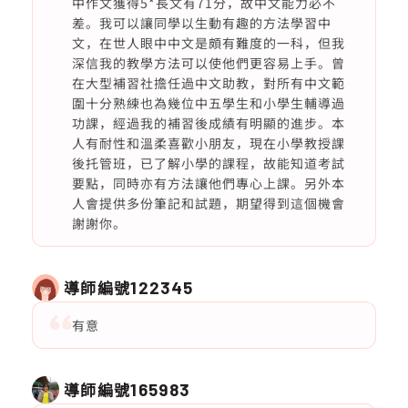
中作文獲得5*長文有71分，故中文能力必不
差。我可以讓同學以生動有趣的方法學習中
文，在世人眼中中文是頗有難度的一科，但我
深信我的教學方法可以使他們更容易上手。曾
在大型補習社擔任過中文助教，對所有中文範
圍十分熟練也為幾位中五學生和小學生輔導過
功課，經過我的補習後成績有明顯的進步。本
人有耐性和溫柔喜歡小朋友，現在小學教授課
後托管班，已了解小學的課程，故能知道考試
要點，同時亦有方法讓他們專心上課。另外本
人會提供多份筆記和試題，期望得到這個機會
謝謝你。
導師編號
122345
有意
導師編號
165983