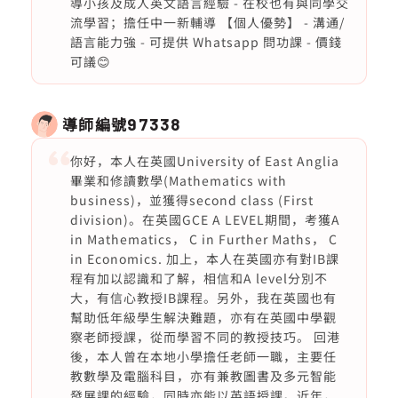
導小孩及成人英文語言經驗 - 在校也有與同學交
流學習；擔任中一新輔導 【個人優勢】 - 溝通/
語言能力強 - 可提供 Whatsapp 問功課 - 價錢
可議😊
導師編號
97338
你好，本人在英國University of East Anglia
畢業和修讀數學(Mathematics with
business)，並獲得second class (First
division)。在英國GCE A LEVEL期間，考獲A
in Mathematics， C in Further Maths， C
in Economics. 加上，本人在英國亦有對IB課
程有加以認識和了解，相信和A level分別不
大，有信心教授IB課程。另外，我在英國也有
幫助低年級學生解決難題，亦有在英國中學觀
察老師授課，從而學習不同的教授技巧。 回港
後，本人曾在本地小學擔任老師一職，主要任
教數學及電腦科目，亦有兼教圖書及多元智能
發展課的經驗，同時亦能以英語授課。近年，