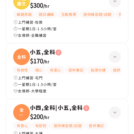
語文
$300
/
hr
解題思路
題目講解
互動教學
提供練習題/試題
有愛心
上門補習-佐敦
一星期1日-1.5小時/堂
女導師-全職補習
小五,全科
全科
$170
/
hr
有耐性
細心
有愛心
提供筆記
指導功課
提供練習題/
上門補習-屯門
一星期1日-1.5小時/堂
女導師-大學程度
小四,全科|小五,全科
全
科|
$200
/
hr
小五
有愛心
有耐性
提供練習題/試題
提供筆記
上門補習-大埔