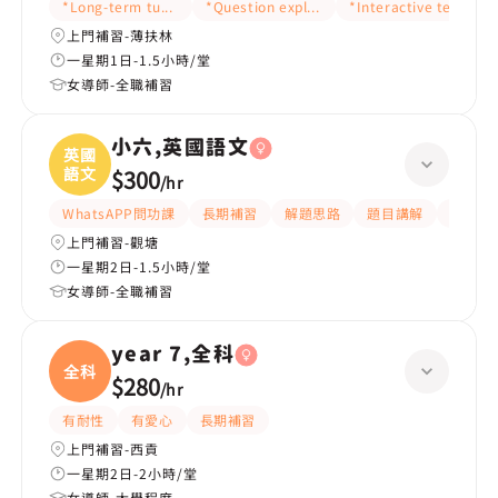
*Long-term tutoring
*Question explanation
*Interactive teaching
上門補習-薄扶林
一星期1日-1.5小時/堂
女導師-全職補習
小六,英國語文
英國
語文
$300
/
hr
WhatsAPP問功課
長期補習
解題思路
題目講解
提供練
上門補習-觀塘
一星期2日-1.5小時/堂
女導師-全職補習
year 7,全科
全科
$280
/
hr
有耐性
有愛心
長期補習
上門補習-西貢
一星期2日-2小時/堂
女導師-大學程度