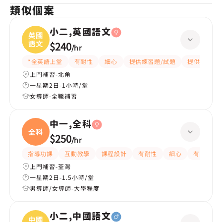
類似個案
小二,英國語文
英國
語文
$240
/
hr
*全英語上堂
有耐性
細心
提供練習題/試題
提供筆記
上門補習-北角
一星期2日-1小時/堂
女導師-全職補習
中一,全科
全科
$250
/
hr
指導功課
互動教學
課程設計
有耐性
細心
有愛心
上門補習-荃灣
一星期2日-1.5小時/堂
男導師/女導師-大學程度
小二,中國語文
中國