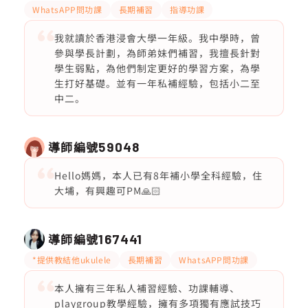
WhatsAPP問功課
長期補習
指導功課
我就讀於香港浸會大學一年級。我中學時，曾
參與學長計劃，為師弟妹們補習，我擅長針對
學生弱點，為他們制定更好的學習方案，為學
生打好基礎。並有一年私補經驗，包括小二至
中二。
導師編號
59048
Hello媽媽，本人已有8年補小學全科經驗，住
大埔，有興趣可PM🙏🏻
導師編號
167441
*提供教結他ukulele
長期補習
WhatsAPP問功課
本人擁有三年私人補習經驗、功課輔導、
playgroup教學經驗，擁有多項獨有應試技巧