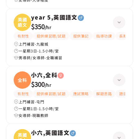
year 5,英國語文
英國
語文
$350
/
hr
有耐性
提供練習題/試題
提供筆記
指導功課
長期補習
上門補習-九龍城
一星期3日-1.5小時/堂
男導師/女導師-全職補習
小六,全科
全科
$300
/
hr
有耐性
提供練習題/試題
應試策略
解題思路
題目講解
上門補習-屯門
一星期1日-1.5小時/堂
女導師-現職教師
小六,英國語文
英國