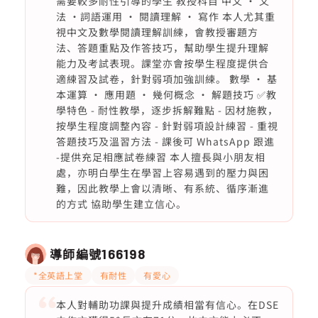
需要較多耐性引導的學生 教授科目 中文 • 文
法 •詞語運用 • 閱讀理解 • 寫作 本人尤其重
視中文及數學閱讀理解訓練，會教授審題方
法、答題重點及作答技巧，幫助學生提升理解
能力及考試表現。課堂亦會按學生程度提供合
適練習及試卷，針對弱項加強訓練。 數學 • 基
本運算 • 應用題 • 幾何概念 • 解題技巧 ✅教
學特色 - 耐性教學，逐步拆解難點 - 因材施教，
按學生程度調整內容 - 針對弱項設計練習 - 重視
答題技巧及溫習方法 - 課後可 WhatsApp 跟進
-提供充足相應試卷練習 本人擅長與小朋友相
處，亦明白學生在學習上容易遇到的壓力與困
難，因此教學上會以清晰、有系統、循序漸進
的方式 協助學生建立信心。
導師編號
166198
*全英語上堂
有耐性
有愛心
本人對輔助功課與提升成績相當有信心。在DSE