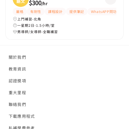
語文
$300
/
hr
嚴格
有耐性
課程設計
提供筆記
WhatsAPP問功課
上門補習-北角
一星期2日-1.5小時/堂
男導師/女導師-全職補習
關於我們
教育資訊
認證獎項
重大里程
聯絡我們
下載應用程式
私補學費參考