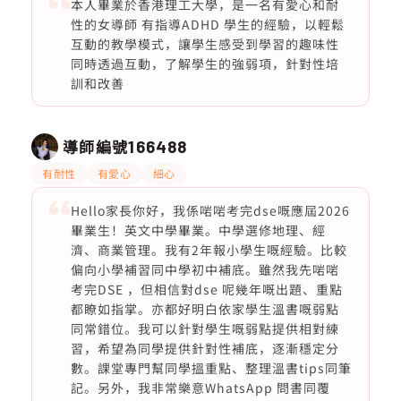
本人畢業於香港理工大學，是一名有愛心和耐
性的女導師 有指導ADHD 學生的經驗，以輕鬆
互動的教學模式，讓學生感受到學習的趣味性
同時透過互動，了解學生的強弱項，針對性培
訓和改善
導師編號
166488
有耐性
有愛心
細心
Hello家長你好，我係啱啱考完dse嘅應屆2026
畢業生！英文中學畢業。中學選修地理、經
濟、商業管理。我有2年報小學生嘅經驗。比較
偏向小學補習同中學初中補底。雖然我先啱啱
考完DSE ，但相信對dse 呢幾年嘅出題、重點
都瞭如指掌。亦都好明白依家學生溫書嘅弱點
同常錯位。我可以針對學生嘅弱點提供相對練
習，希望為同學提供針對性補底，逐漸穩定分
數。課堂專門幫同學搵重點、整理溫書tips同筆
記。另外，我非常樂意WhatsApp 問書同覆