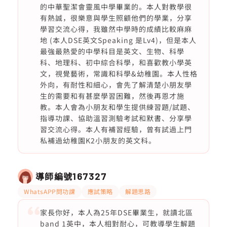
的中華聖潔會靈風中學畢業的。本人對教學很
有熱誠，很樂意與學生照顧他們的學業，分享
學習交流心得，我雖然中學時的成績比較麻麻
地 (本人DSE英文Speaking 是Lv4)，但是本人
最強最熱愛的中學科目是英文、生物、科學
科、地理科、初中綜合科學，和喜歡教小學英
文，視覺藝術，常識和科學&幼稚園。本人性格
外向，有耐性和細心，會先了解清楚小朋友學
生的需要和有甚麼學習困難，然後再恩才施
教。本人會為小朋友和學生提供練習題/試題、
指導功課、協助溫習測驗考試和默書、分享學
習交流心得。本人有補習經驗，曾有試過上門
私補過幼稚園K2小朋友的英文科。
導師編號
167327
WhatsAPP問功課
應試策略
解題思路
家長你好，本人為25年DSE畢業生，就讀北區
band 1英中，本人相對耐心，可教導學生解題