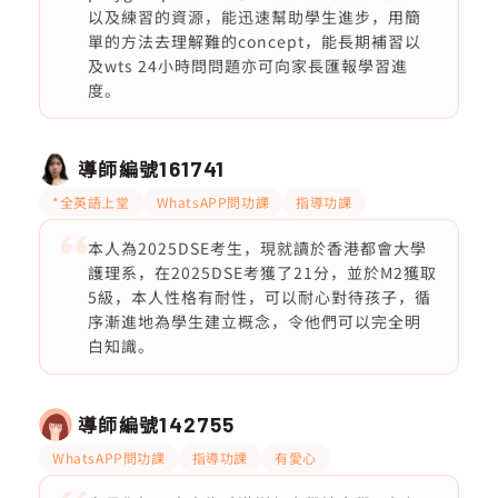
以及練習的資源，能迅速幫助學生進步，用簡
單的方法去理解難的concept，能長期補習以
及wts 24小時問問題亦可向家長匯報學習進
度。
導師編號
161741
*全英語上堂
WhatsAPP問功課
指導功課
本人為2025DSE考生，現就讀於香港都會大學
護理系，在2025DSE考獲了21分，並於M2獲取
5級，本人性格有耐性，可以耐心對待孩子，循
序漸進地為學生建立概念，令他們可以完全明
白知識。
導師編號
142755
WhatsAPP問功課
指導功課
有愛心