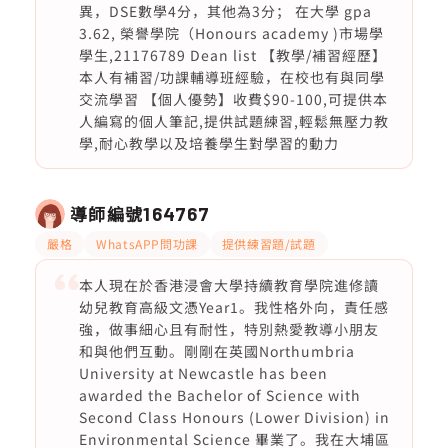
異，DSE數學4分，其他為3分； 在大學 gpa
3.62, 榮譽學院（Honours academy )市場學
學生,21176789 Dean list 【教學/補習經歷】
本人有補習/功課輔導班經驗，在校也有與同學
交流學習 【個人優勢】收費$90-100,可提供本
人編寫的個人筆記,提供試題練習,輕鬆無壓力教
學,耐心教學以及培養學生對學習的動力
導師編號
164767
嚴格
WhatsAPP問功課
提供練習題/試題
本人現在於香港浸會大學持續教育學院進修讀
幼兒教育高級文憑Year1。我性格外向，責任感
強，做事細心且有耐性，特別熱愛教導小朋友
和與他們互動。剛剛在英國Northumbria
University at Newcastle has been
awarded the Bachelor of Science with
Second Class Honours (Lower Division) in
Environmental Science 畢業了。我在大埔區