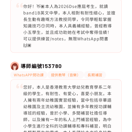
你好！👋🏿本人為2026Dse應屆考生，就讀
band1B英文中學，本人相對有耐性細心，並擅
長生動有趣嘅方法教授同學，令同學輕鬆掌握
知識技巧😙同時，本人具義補經驗，曾經教導
小五學生，並且成功助她在考試中奪得佳績！
可以提供練習/notes，無限WhatsApp問書
🙌🏿
導師編號
153780
WhatsAPP問功課
提供教琴（音樂）
長期補習
您好，本人是香港教育大學幼兒教育學系二年
級的學生，有耐性、有愛心，喜愛小朋友。本
人擁有兩年幼稚園實習經驗，當中包括非華語
幼稚園及主流幼稚園，並擁有多年教授功課輔
導班的經驗，曾於小學、多間補習社擔任導
師，以及擁有一年的私人上門補習經驗，為中
小學生進行全科的功課輔導和專科補習，明白