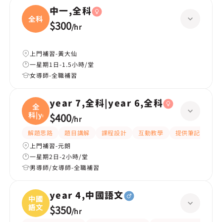
中一,全科
全科
$300
/
hr
上門補習-黃大仙
一星期1日-1.5小時/堂
女導師-全職補習
year 7,全科|year 6,全科
全
科|ye
$400
/
hr
解題思路
題目講解
課程設計
互動教學
提供筆記
嚴
上門補習-元朗
一星期2日-2小時/堂
男導師/女導師-全職補習
year 4,中國語文
中國
語文
$350
/
hr