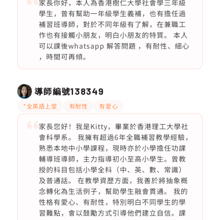
家長你好，本人為香港樹仁大學社會學三年級
學生，曾有幫助一年級學生義補，也有擔任過
補習班導師，對於不同年級有了解，在兼職工
作也有接觸小朋友，明白小朋友的特質。 本人
可以課後whatsapp 解答問題 ，有耐性、細心
，時間可再傾。
導師編號
138349
*全英語上堂
有耐性
有愛心
家長您好！我是Kitty，畢業於香港理工大學社
會科學系。 我擁有超過6年全職補習教學經驗，
熟悉本地中小學課程，現時亦於小學擔任功課
輔導班導師，主力指導初小至高小學生。曾教
授的科目包括小學全科（中、英、數、常識）
及普通話。 在教學資歷方面，我善於將抽象概
念轉化為生活例子，幫助學生融會貫通。 我的
性格有愛心、有耐性，特別明白不同學生的學
習難點，會以鼓勵方式引導他們建立自信。課