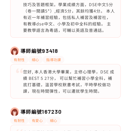
技巧及答題框架。學業成績方面，DSE中文5分
（卷一閱讀5*）,經濟5分，其餘均獲4分。 本人
有近一年補習經驗，包括私人補習及補習社，
有教導dse中文、小學及初中全科的經驗。 主
要教學語言為粵語，可輔以英語及普通話。
導師編號
93418
有耐性
細心
指導功課
您好, 本人香港大學畢業，主修心理學，DSE 成
績 BEST 5 27分， 可以幫忙補習小學全科，補
底打基礎，溫習學校默書考試，平時學校做功
課，現在時間彈性，可以遷就學生時間。
導師編號
167230
有耐性
有愛心
細心