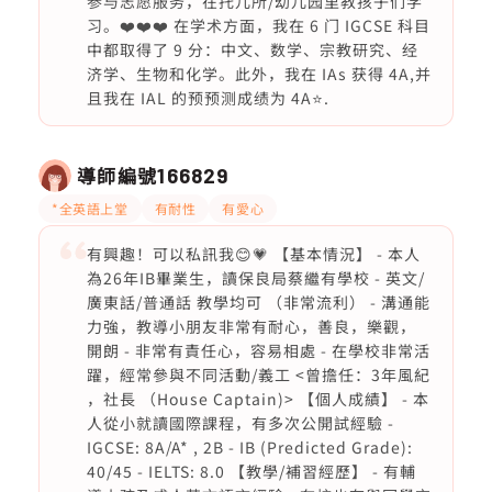
参与志愿服务，在托儿所/幼儿园里教孩子们学
习。❤️❤️❤️ 在学术方面，我在 6 门 IGCSE 科目
中都取得了 9 分：中文、数学、宗教研究、经
济学、生物和化学。此外，我在 IAs 获得 4A,并
且我在 IAL 的预预测成绩为 4A⭐️.
導師編號
166829
*全英語上堂
有耐性
有愛心
有興趣！可以私訊我😊💗 【基本情況】 - 本人
為26年IB畢業生，讀保良局蔡繼有學校 - 英文/
廣東話/普通話 教學均可 （非常流利） - 溝通能
力強，教導小朋友非常有耐心，善良，樂觀，
開朗 - 非常有責任心，容易相處 - 在學校非常活
躍，經常參與不同活動/義工 <曾擔任：3年風紀
，社長 （House Captain)> 【個人成績】 - 本
人從小就讀國際課程，有多次公開試經驗 -
IGCSE: 8A/A* , 2B - IB (Predicted Grade):
40/45 - IELTS: 8.0 【教學/補習經歷】 - 有輔