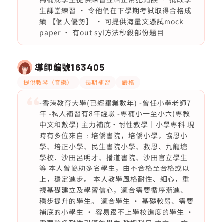
生課堂練習 • 令他們在下學期考試取得合格成
績 【個人優勢】 • 可提供海量文憑試mock
paper • 有out syl方法秒殺部份題目
導師編號
163405
提供教琴（音樂）
長期補習
嚴格
-香港教育大學(已經畢業數年) -曾任小學老師7
年 -私人補習有8年經驗 -專補小一至小六(專教
中文和數學) 主力補底・耐性教學｜小學專科 現
時有多位來自﹕培僑書院，培僑小學，協恩小
學、培正小學、民生書院小學、救恩、九龍塘
學校、沙田呂明才、播道書院、沙田官立學生
等 本人曾協助多名學生，由不合格至合格或以
上，穩定進步。 本人教學風格耐性、細心，重
視基礎建立及學習信心，適合需要循序漸進、
穩步提升的學生。 適合學生 • 基礎較弱、需要
補底的小學生 • 容易跟不上學校進度的學生 •