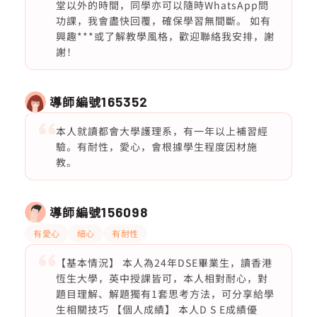
堂以外的時間，同學亦可以隨時WhatsApp問
功課，我會盡快回覆，確保學習無間斷。 如有
興趣***或了解教學風格，歡迎聯絡我安排，謝
謝！
導師編號
165352
本人就讀都會大學護理系，有一年以上補習經
驗。有耐性，愛心，會根據學生程度因材施
教。
導師編號
156098
有愛心
細心
有耐性
【基本情況】 本人為24年DSE畢業生，讀香港
恆生大學，英中授課皆可，本人相對耐心，對
題目理解、解題獨有1套思考方法，可分享給學
生相關技巧 【個人成績】 本人D S E成績優