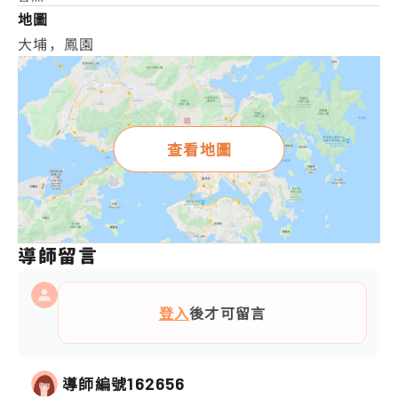
地圖
大埔，鳳園
查看地圖
導師留言
登入
後才可留言
導師編號
162656