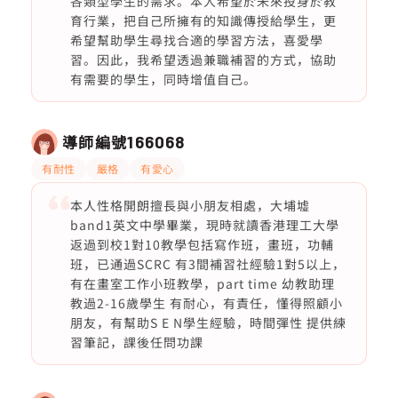
各類型學生的需求。本人希望於未來投身於教
育行業，把自己所擁有的知識傳授給學生，更
希望幫助學生尋找合適的學習方法，喜愛學
習。因此，我希望透過兼職補習的方式，協助
有需要的學生，同時增值自己。
導師編號
166068
有耐性
嚴格
有愛心
本人性格開朗擅長與小朋友相處，大埔墟
band1英文中學畢業，現時就讀香港理工大學
返過到校1對10教學包括寫作班，畫班，功輔
班，已通過SCRC 有3間補習社經驗1對5以上，
有在畫室工作小班教學，part time 幼教助理
教過2-16歲學生 有耐心，有責任，懂得照顧小
朋友，有幫助S E N學生經驗，時間彈性 提供練
習筆記，課後任問功課