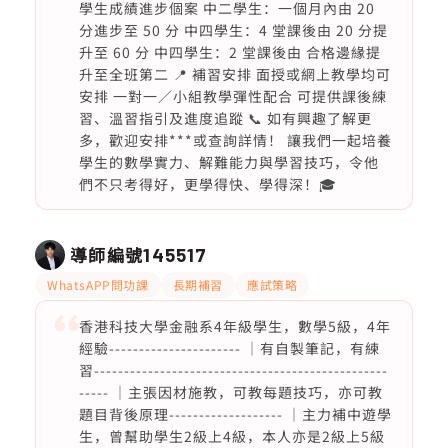
學生成績進步個案 中二學生：一個月內由 20
分進步至 50 分 中四學生：4 堂課後由 20 分提
升至 60 分 中四學生：2 堂課後由 合格邊緣提
升至全班第二 📍 補習安排 面授或網上教學均可
安排 一對一／小組教學彈性配合 可提供課後練
習、溫習指引及進度追蹤 📞 如有興趣了解更
多，歡迎安排***或查詢詳情！ 讓我們一起培養
學生的數學實力、解難能力與學習技巧，令他
們不只考得好，更學得快、學得深！🎓
導師編號
145517
WhatsAPP問功課
長期補習
應試策略
香港科技大學金融系4年級學生，數學5級，4年
經驗---------------------- ｜有自製筆記，有練
習-------------------------------------------------
----- ｜主張因材施教，可教每題技巧，亦可教
題目背後原理------------------- ｜主力補中遊學
生，曾幫助學生2級上4級，本人亦是2級上5級