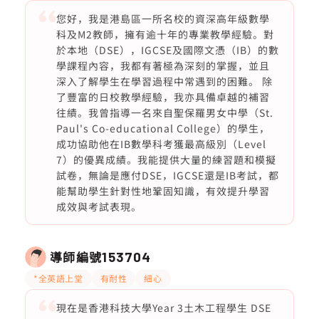
您好，我是港島區一所名校的資深高年級數學
科及M2教師，擁有逾十年的專業教學經驗。對
於本地（DSE），IGCSE及國際文憑（IB）的數
學課程內容，我都有著極為深刻的掌握，並且
深入了解學生在學習過程中常遇到的困難。 除
了豐富的日校教學經驗，我亦具備卓越的補習
往績。我曾指導一名來自聖保羅男女中學（St.
Paul's Co-educational College）的學生，
成功協助他在IB數學科考獲最高級別（Level
7）的優異成績。我能提供大量的練習題和模擬
試卷，無論是應付DSE，IGCSE還是IB考試，都
能幫助學生針對性地鞏固知識，有效提升學習
成效與考試表現。
導師編號
153704
*全英語上堂
有耐性
細心
現在是香港科技大學Year 3土木工程學生 DSE