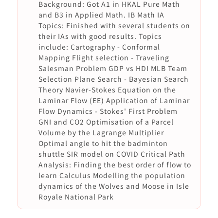
Background: Got A1 in HKAL Pure Math
and B3 in Applied Math. IB Math IA
Topics: Finished with several students on
their IAs with good results. Topics
include: Cartography - Conformal
Mapping Flight selection - Traveling
Salesman Problem GDP vs HDI MLB Team
Selection Plane Search - Bayesian Search
Theory Navier-Stokes Equation on the
Laminar Flow (EE) Application of Laminar
Flow Dynamics - Stokes' First Problem
GNI and CO2 Optimisation of a Parcel
Volume by the Lagrange Multiplier
Optimal angle to hit the badminton
shuttle SIR model on COVID Critical Path
Analysis: Finding the best order of flow to
learn Calculus Modelling the population
dynamics of the Wolves and Moose in Isle
Royale National Park