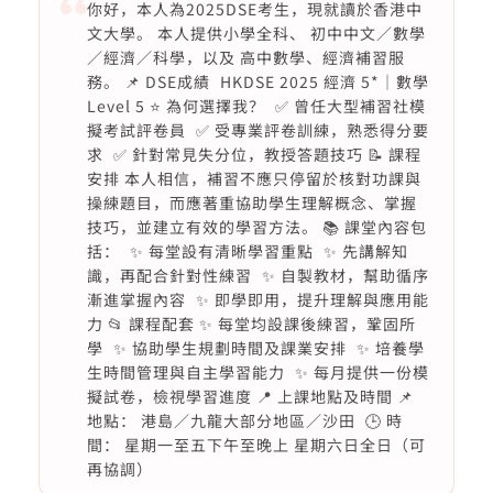
你好，本人為2025DSE考生，現就讀於香港中
文大學。 本人提供小學全科、 初中中文／數學
／經濟／科學，以及 高中數學、經濟補習服
務。 📌 DSE成績 HKDSE 2025 經濟 5*｜數學
Level 5 ⭐ 為何選擇我？ ✅ 曾任大型補習社模
擬考試評卷員 ✅ 受專業評卷訓練，熟悉得分要
求 ✅ 針對常見失分位，教授答題技巧 📝 課程
安排 本人相信，補習不應只停留於核對功課與
操練題目，而應著重協助學生理解概念、掌握
技巧，並建立有效的學習方法。 📚 課堂內容包
括： ✨ 每堂設有清晰學習重點 ✨ 先講解知
識，再配合針對性練習 ✨ 自製教材，幫助循序
漸進掌握內容 ✨ 即學即用，提升理解與應用能
力 📂 課程配套 ✨ 每堂均設課後練習，鞏固所
學 ✨ 協助學生規劃時間及課業安排 ✨ 培養學
生時間管理與自主學習能力 ✨ 每月提供一份模
擬試卷，檢視學習進度 📍 上課地點及時間 📌
地點： 港島／九龍大部分地區／沙田 🕒 時
間： 星期一至五下午至晚上 星期六日全日（可
再協調）