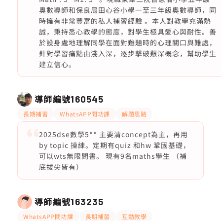
奧數導師和保良局田心谷小學一至三年級奧數導師，同
時擁有非常豐富的私人補習經驗 。本人對教學充滿熱
誠，秉持悉心教學的態度，對學生極具愛心與耐性。善
於設身處地理解同學在面對難題時的心理關口與難處，
針對學習痛點由淺入深，逐步擊破艱深概念，幫助學生
建立信心。
導師編號
160545
長期補習
WhatsAPP問功課
解題思路
2025dse數學5** 主要清concept為主，再用
by topic 操練。定期有quiz 和hw 鞏固基礎，
可以wts無限問書。 現有9名maths學生 （補
底拔尖皆有）
導師編號
163235
WhatsAPP問功課
長期補習
互動教學