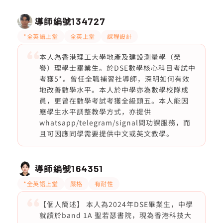
導師編號
134727
*全英語上堂
全英上堂
課程設計
本人為香港理工大學地產及建設測量學（榮
譽）理學士畢業生。於DSE數學核心科目考試中
考獲5*。曾任全職補習社導師，深明如何有效
地改善數學水平。本人於中學亦為數學校隊成
員，更曾在數學考試考獲全級頭五。本人能因
應學生水平調整教學方式，亦提供
whatsapp/telegram/signal問功課服務，而
且可因應同學需要提供中文或英文教學。
導師編號
164351
*全英語上堂
嚴格
有耐性
【個人簡述】 本人為2024年DSE畢業生，中學
就讀於band 1A 聖若瑟書院，現為香港科技大