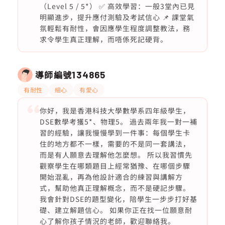
（Level 5 / 5*） ✅ 高效學習：一般3堂內已見
明顯進步，提升應付測驗及考試信心 📌 課堂氣
氛輕鬆有耐性，會因應學生程度調整教法，務
求令學生真正理解，而唔係死記硬背。
導師編號
134865
有耐性
細心
有愛心
你好，我是香港科技大學數學系四年級學生，
DSE數學考獲5*、物理5。 過去兩年我一對一補
習的經驗，讓我慢慢學到一件事：每個學生卡
住的地方都不一樣，需要的不是同一套講法，
而是有人願意去理解他怎麼想。 所以我習慣先
觀察學生在哪類題目上經常猶豫、在哪個步驟
開始混亂，再為他設計適合的練習與講解方
式，幫助他真正理解概念，而不是硬記步驟。
我會針對DSE的題型變化，陪學生一步步打好基
礎、建立解題信心。 如果你正在找一位願意耐
心了解你孩子情況的老師，歡迎聯絡我。