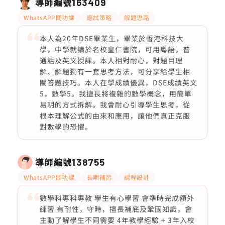
導師編號
163409
WhatsAPP問功課
應試策略
解題思路
本人為20年DSE畢業生，畢業於香港科技大
學，中學就讀於名校皇仁書院，可用粵語，普
通話及英文授課。本人相對耐心，對題目理
解、解題獨有一套思考方法，可分享給學生相
關答題技巧。本人在學成績優異，DSE成績英文
5，數學5。我擅長將複雜的數學概念，用簡單
易明的方式拆解。我會耐心引導學生思考，從
根本理解公式的由來和應用，讓他們真正克服
對數學的恐懼。
導師編號
138755
WhatsAPP問功課
長期補習
課程設計
數學科專科專教 學生有心學習 會準時完成額外
練習 有耐性，守時，擅長補底及鞏固知識，會
主動了解學生不同需要 4年教學經驗 + 3年入校