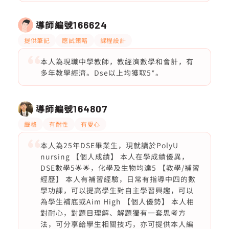
導師編號
166624
提供筆記
應試策略
課程設計
本人為現職中學教師，教經濟數學和會計，有
多年教學經濟。Dse以上均獲取5*。
導師編號
164807
嚴格
有耐性
有愛心
本人為25年DSE畢業生，現就讀於PolyU
nursing 【個人成績】 本人在學成績優異，
DSE數學5🌟🌟，化學及生物均達5 【教學/補習
經歷】 本人有補習經驗，日常有指導中四的數
學功課，可以提高學生對自主學習興趣，可以
為學生補底或Aim High 【個人優勢】 本人相
對耐心，對題目理解、解題獨有一套思考方
法，可分享給學生相關技巧，亦可提供本人編