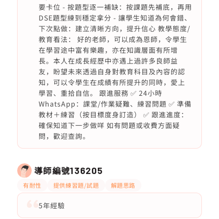
要卡位 - 按題型逐一補缺：按課題先補底，再用
DSE題型練到穩定拿分 - 讓學生知道為何會錯、
下次點做：建立清晰方向，提升信心 教學態度/
教育看法： 好的老師，可以成為恩師，令學生
在學習途中富有樂趣，亦在知識層面有所增
長。本人在成長經歷中亦遇上過許多良師益
友，盼望未來透過自身對教育科目及內容的認
知，可以令學生在成績有所提升的同時，愛上
學習、重拾自信。 跟進服務 ✅ 24小時
WhatsApp：課堂/作業疑難、練習問題 ✅ 準備
教材＋練習（按目標度身訂造） ✅ 跟進進度：
確保知道下一步做咩 如有問題或收費方面疑
問，歡迎查詢。
導師編號
136205
有耐性
提供練習題/試題
解題思路
5年經驗