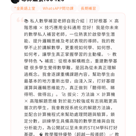
*全英語上堂
WhatsAPP問功課
長期補習
📚 私人數學補習老師自我介紹｜打好根基 × 高
階思維 × 技巧應用全科通用 您好！我是你未來
的數學私人補習老師，一位熱衷於啟發學生潛
能、提升邏輯思維及考試表現的導師。我的教
學不止於講解數學，更重視如何學、如何想、
如何考，讓學生真正掌握學習的主動權。 ✨ 教
學特色 🔧 補底：從根本解構概念，重建數學基
礎 很多學生覺得數學難，是因為從未真正理解
過概念。我會逐課重構課題內容，幫助學生由
最基本的地方重新出發，由淺入深，打好基礎
運算與邏輯思維能力，真正做到「聽得明、睇
得明、做得出」。 🚀 拔尖：方法論 × 計算機
× 高階解題思維 對於能力較強或有志挑戰更高
層次的學生，我會教授系統化的解題方法論，
並配合計算機程式來幫助處理問題與驗算，鎖
定分數，訓練學生具備高階的數學思維與自我
分析能力，為公開試以至未來的STEM學科打好
基礎。 🧠 教學獨特優勢（超越一般導師） ✅ 教