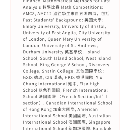
Finance, Mathematical Methods for Data
Analysis 數學比賽 Math Competitions:
AMC8, AMC12 過往學生來自五湖四海，包括
Past Students' Background: 英國大學：
Emory University, University of Bristol,
University of East Anglia, City University
of London, Queen Mary University of
London, University of St. Andrews,
Durham University 英基學校：Island
School, South Island School, West Island
School, King George V School, Discovery
College, Shatin College, 其他國際學校：
GSIS 德瑞, CIS 漢基, HKIS 香港國際, Yiu
Chung International 耀中, Elsa High
School 以色列國際, French International
School 法國國際 （French Section/Int’l
section）, Canadian International School
of Hong Kong 加拿大國際, American
International School 美國國際, Australian
International School 澳洲國際, Singapore
International School 新加坡國際, Bangkok