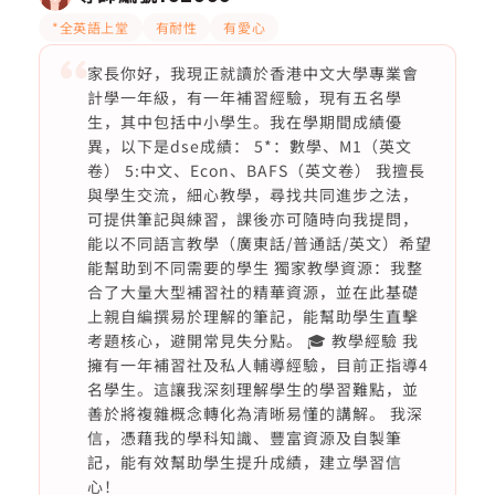
*全英語上堂
有耐性
有愛心
家長你好，我現正就讀於香港中文大學專業會
計學一年級，有一年補習經驗，現有五名學
生，其中包括中小學生。我在學期間成績優
異，以下是dse成績： 5*：數學、M1（英文
卷） 5:中文、Econ、BAFS（英文卷） 我擅長
與學生交流，細心教學，尋找共同進步之法，
可提供筆記與練習，課後亦可隨時向我提問，
能以不同語言教學（廣東話/普通話/英文）希望
能幫助到不同需要的學生 獨家教學資源：我整
合了大量大型補習社的精華資源，並在此基礎
上親自編撰易於理解的筆記，能幫助學生直擊
考題核心，避開常見失分點。 🎓 教學經驗 我
擁有一年補習社及私人輔導經驗，目前正指導4
名學生。這讓我深刻理解學生的學習難點，並
善於將複雜概念轉化為清晰易懂的講解。 我深
信，憑藉我的學科知識、豐富資源及自製筆
記，能有效幫助學生提升成績，建立學習信
心！