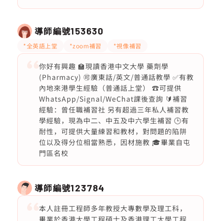
導師編號
153630
*全英語上堂
*zoom補習
*視像補習
你好有興趣 🏫現讀香港中文大學 藥劑學
(Pharmacy) 🉑廣東話/英文/普通話教學 ✅有教
內地來港學生經驗（普通話上堂） ☎️可提供
WhatsApp/Signal/WeChat課後查詢 🔰補習
經驗：曾任職補習社 另有超過三年私人補習教
學經驗，現為中二、中五及中六學生補習 🕒有
耐性，可提供大量練習和教材，對問題的陷阱
位以及得分位相當熟悉，因材施教 🎓畢業自屯
門區名校
導師編號
123784
本人註冊工程師多年教授大專數學及理工科，
畢業於香港大學工程碩士及香港理工大學工程