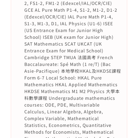
2, FS1-2, FM1-2 (Edexcel/IAL/OCR/CIE)
GCE AL Pure Math P1-4, S1-2, M1-2, D1-2
(Edexcel/OCR/CIE) IAL Pure Math P1-4,
S1-3, M1-3, D1, IAL Physics (U1-6) ISEE
(US Entrance Exam for Junior High
School) ISEB (UK exam for Junior High)
SAT Mathematics SCAT UKCAT (UK
Entrance Exam for Medical School)
Cambridge STEP TMUA 法國高考 French
Baccalaureate: Spé Math (1 re/T) (Bac
Asie-Pacifique) 本地學校HKAL及HKDSE課程
Form 6-7 Local School: HKAL Pure
Mathematics HKAL Applied Mathematics
HKDSE Mathematics M1 M2 Physics 大學本
科數學課程 Undergraduate mathematics
courses: ODE, PDE, Multivariable
Calculus, Linear Algebra, Algebra,
Complex Variable, Mathematical
Statistics, Econometrics, Quantitative
Methods for Economists, Mathematical