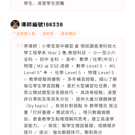
學生，清楚學生困難
導師編號
166336
*全英語上堂
有耐性
提供筆記
男導師｜小學至高中補習 📘 現就讀香港科技大
學工程學系 Year 2 📚 教授科目 • 小一至小六
全科 • 初中 全科 • 高中：數學 / 化學(中文) /
物理 / M1 📊 DSE 成績 • 數學 Level 5 • M1
Level 5* 🌟 • 化學 Level 5 • 物理 Level 5
✨ 教學經驗與優勢 • 多年補習經驗，細心了解
每位學生學習困難 • 曾於大型補習社任教，熟
悉公開試題型及答題技巧 • 具改卷經驗，清楚
評分準則及常見失分位 • 提供大量分課題練習
（by topic），有效針對弱點 🎯 教學理念 我注
重「打好基礎 + 應試技巧」，唔只教識做題
目，更會教學生點樣理解同思考，建立長遠學
習能力。 ✅ 保底：幫學生穩固基礎，成績穩步
提升 ✅ 拔尖：強化解題技巧，衝刺高分