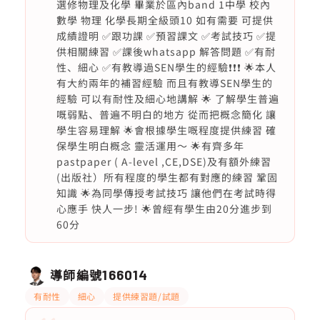
選修物理及化學 畢業於區內band 1中學 校內
數學 物理 化學長期全級頭10 如有需要 可提供
成績證明 ✅跟功課 ✅預習課文 ✅考試技巧 ✅提
供相關練習 ✅課後whatsapp 解答問題 ✅有耐
性、細心 ✅有教導過SEN學生的經驗❗️❗️❗️ 🌟本人
有大約兩年的補習經驗 而且有教導SEN學生的
經驗 可以有耐性及細心地講解 🌟 了解學生普遍
嘅弱點、普遍不明白的地方 從而把概念簡化 讓
學生容易理解 🌟會根據學生嘅程度提供練習 確
保學生明白概念 靈活運用～ 🌟有齊多年
pastpaper ( A-level ,CE,DSE)及有額外練習
(出版社）所有程度的學生都有對應的練習 鞏固
知識 🌟為同學傳授考試技巧 讓他們在考試時得
心應手 快人一步! 🌟曾經有學生由20分進步到
60分
導師編號
166014
有耐性
細心
提供練習題/試題