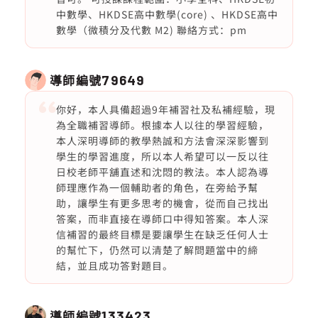
中數學、HKDSE高中數學(core) 、HKDSE高中
數學（微積分及代數 M2) 聯絡方式：pm
導師編號
79649
你好，本人具備超過9年補習社及私補經驗，現
為全職補習導師。根據本人以往的學習經驗，
本人深明導師的教學熱誠和方法會深深影響到
學生的學習進度，所以本人希望可以一反以往
日校老師平舖直述和沈悶的教法。本人認為導
師理應作為一個輔助者的角色，在旁給予幫
助，讓學生有更多思考的機會，從而自己找出
答案，而非直接在導師口中得知答案。本人深
信補習的最終目標是要讓學生在缺乏任何人士
的幫忙下，仍然可以清楚了解問題當中的締
結，並且成功答對題目。
導師編號
133423