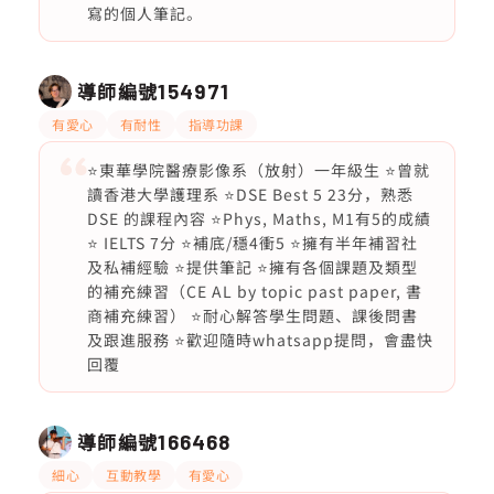
寫的個人筆記。
導師編號
154971
有愛心
有耐性
指導功課
⭐️東華學院醫療影像系（放射）一年級生 ⭐曾就
讀香港大學護理系 ⭐️DSE Best 5 23分，熟悉
DSE 的課程內容 ⭐️Phys, Maths, M1有5的成績
⭐ IELTS 7分 ⭐️補底/穩4衝5 ⭐️擁有半年補習社
及私補經驗 ⭐️提供筆記 ⭐️擁有各個課題及類型
的補充練習（CE AL by topic past paper, 書
商補充練習） ⭐️耐心解答學生問題、課後問書
及跟進服務 ⭐️歡迎隨時whatsapp提問，會盡快
回覆
導師編號
166468
細心
互動教學
有愛心