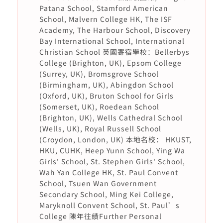
Patana School, Stamford American
School, Malvern College HK, The ISF
Academy, The Harbour School, Discovery
Bay International School, International
Christian School 英國寄宿學校：Bellerbys
College (Brighton, UK), Epsom College
(Surrey, UK), Bromsgrove School
(Birmingham, UK), Abingdon School
(Oxford, UK), Bruton School for Girls
(Somerset, UK), Roedean School
(Brighton, UK), Wells Cathedral School
(Wells, UK), Royal Russell School
(Croydon, London, UK) 本地名校： HKUST,
HKU, CUHK, Heep Yunn School, Ying Wa
Girls' School, St. Stephen Girls' School,
Wah Yan College HK, St. Paul Convent
School, Tsuen Wan Government
Secondary School, Ming Kei College,
Maryknoll Convent School, St. Paul’s
College 陳年往績Further Personal