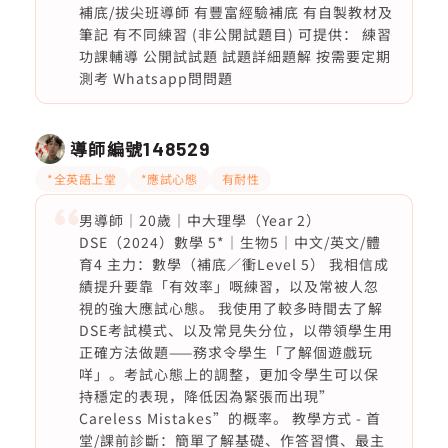
補底/拔尖班導師 有豐富經驗補底 有自製教材及
筆記 有不同練習 (非公開試題目) 可提供： 練習
功課輔導 公開試試題 試題詳細題解 按需要定期
測考 Whatsapp問問題
導師編號
148529
*全英語上堂
*應試心態
有耐性
男導師｜20歲｜中大理學（Year 2）
DSE（2024）數學 5*｜生物5｜中文/英文/體
育4 主力：數學（補底／衝Level 5） 我相信成
績提升要靠「有效率」嘅練習，以及常被人忽
視的強大應試心態。 我使用了較多時間去了解
DSE考試模式、以及常見失分位，以帶領學生用
正確方法做題——務求令學生「了解個遊戲玩
咩」。考試心態上的調整，更加令學生可以保
持穩定的表現，降低因為緊張而出現”
Careless Mistakes”的概率。 教學方式 - 首
堂/課前診斷：簡單了解基礎、作答習慣、最主