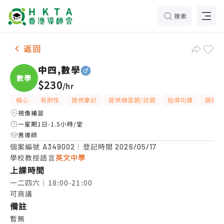
搜索
男-1名 中四,數學，觀塘 補習推介
返回
中四,數學
數學
$230
/
hr
細心
有耐性
提供筆記
提供練習題/試題
指導功課
題目講
視像補習
一星期1日-1.5小時/堂
男導師
個案編號
｜登記時間
A349002
2026/05/17
學校教授語言
英文中學
上課時間
一二四六｜18:00-21:00

可商議
備註
暫無