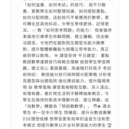
「如何溫書、如何考試」的技巧： 我不只教
書，更教學生如何整理知識、如何提取重點、
如何分配時間，這些技巧不單應用於數學，更
可轉化至其他科目，令學生學得更快、記得更
深。 ✅ 教「如何思考問題」的能力： 我會循序
漸進地引導學生拆解問題、建立邏輯、找出解
法路徑，令他們在面對陌生題型也能冷靜應
對，提升整體解難能力與獨立思考能力，真正
做到學以致用。 🎯 課堂安排 平日課堂： 重點
教授數學運算技巧與概念理解 啟發學生學習興
趣，建立信心 鞏固基礎，為進階打好底子 考試
前特訓： 教授搶分技巧與時間分配策略 分析常
見題型與出題陷阱 強化應試能力，提升臨場表
現 😄 教學風格 課堂風格輕鬆互動、深入淺出、
有理有趣，善於用生活例子解釋抽象概念，令
學生在愉快的氣氛中理解內容、建立興趣，從
「怕數學」轉變為「想挑戰數學」。 🧑‍🎓 適合
學生 中一至中六學生 想補底、提升分數或衝擊
DSE理想成績 想學習更有效率的溫習方法和思
考模式 想提升數學以外全科學習能力的學生 🏆