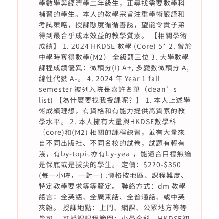
學數學與經濟學二年級生，正尋找需要數學科
補習的學生。本人的教學宗旨注重學術嚴謹和
考試策略，授課態度循循善誘，望能令貴子弟
得到最合乎成本效益的教學質素。 【相關學術
成績】 1. 2024 HKDSE 數學 (Core) 5* 2. 曾於
中學時奪得數學(M2） 全級頭三位 3. 大學數學
課程成績優異：微積分(I) A+, 多變數微積分 A,
線性代數 A-。 4. 2024 年 Year 1 fall
semester 被列入院長嘉許名單（dean’s
list) 【為什麼要找我授課呢？】 1. 本人上述學
術成績理想，有資格和有能力提供高質素的教
學水平。 2. 本人擁有大量與HKDSE數學科
（core)和(M2) 相關的課程練習，並有大量來
自不同出版社、不同名校的試卷，試題有輕有
淺，有by-topic亦有by-year，能適合目標無論
是保底或是拔尖的學生。 定價：$220-$350
(每一小時，一對一) :價格按地區、課程難度、
特定教學要求等等釐定。 聯絡方式：dm 教學
語言：全英語、全廣東話、全普通話、或中英
夾雜。 授課地點：上門、網課、公眾地方等等
皆可。 可授課課程範圍：小學全科、HKDSE初