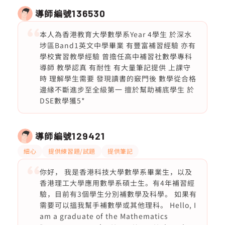
導師編號
136530
本人為香港教育大學數學系Year 4學生 於深水
埗區Band1英文中學畢業 有豐富補習經驗 亦有
學校實習教學經驗 曾擔任高中補習社數學專科
導師 教學認真 有耐性 有大量筆記提供 上課守
時 理解學生需要 發現讀書的竅門後 數學從合格
邊緣不斷進步至全級第一 擅於幫助補底學生 於
DSE數學獲5*
導師編號
129421
細心
提供練習題/試題
提供筆記
你好， 我是香港科技大學數學系畢業生，以及
香港理工大學應用數學系碩士生。有4年補習經
驗，目前有3個學生分別補數學及科學。 如果有
需要可以搵我幫手補數學或其他理科。 Hello, I
am a graduate of the Mathematics