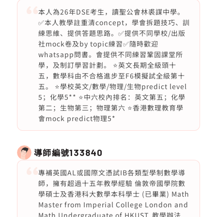
本人為26年DSE考生，讀聖公會林裘謀中學。
✅本人教學註重清concept，學會拆題技巧、訓
練思維、提供答題思路。✅提供不同學校/出版
社mock卷及by topic練習✅隨時歡迎
whatsapp問書。會提供不同練習鞏固課堂所
學，及制訂學習計劃。 ⭐️英文長期全級頭十
五，數學科由不合格進步至F6模擬試全級第十
五。 ⭐️學校英文/數學/物理/生物predict level
5；化學5** ⭐️中六校內排名：英文第五；化學
第二；生物第三；物理第六 ⭐️香港數理教育學
會mock predict物理5*
導師編號
133840
專補英國AL或國際文憑試IB各類型學制數學導
師，擁有超過十五年教學經驗 倫敦帝國學院數
學碩士及香港科大數學本科學士 (已畢業) Math
Master from Imperial College London and
Math Undergraduate of HKUST. 教學辦法