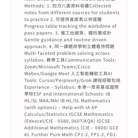
Methods: 1. 四方八面資料收藏Collected
notes from different sources for students
to practice 2. 可提供進度表以供提醒
Progress table tracking the workdone of
pass papers. 3. 慢工出細貨、鐵柱磨成針
Gentle guidance and routine driven
approach. 4. 同一課題誇學制立體看待問題
Multi-faceted problem solving across
syllabus. 教學工具Communication Tools:
Zoom/Microsoft Teams/Cisco
Webex/Google Meet 人工智能輔助工具AI
Tools: Cursor/Perplexity/Grok 課程經驗包括
Experience – Syllabus: 本港一眾英基或國際
學校ESF and International Schools: IB
HL/SL MAA/MAI IB HL/SL Mathematics
(with options) – Help with IA AP
Calculus/Statistics IGCSE Mathematics
(Edexcel/CIE - 0580, 0607/AQA) IGCSE
Additional Mathematics (CIE – 0606) GCE
AL Further Pure Math CP1-2, FP1-2, FD1-