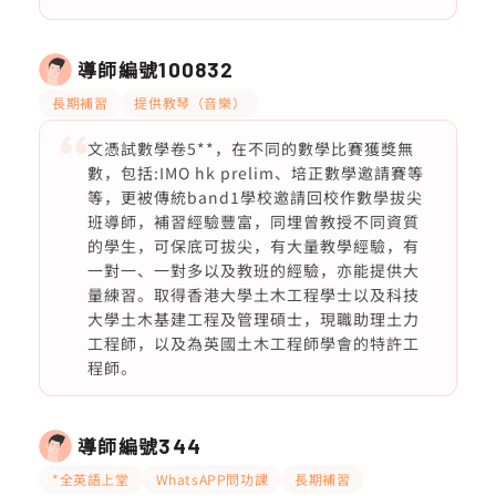
導師編號
100832
長期補習
提供教琴（音樂）
文憑試數學卷5**，在不同的數學比賽獲獎無
數，包括:IMO hk prelim、培正數學邀請賽等
等，更被傳統band1學校邀請回校作數學拔尖
班導師，補習經驗豐富，同埋曾教授不同資質
的學生，可保底可拔尖，有大量教學經驗，有
一對一、一對多以及教班的經驗，亦能提供大
量練習。取得香港大學土木工程學士以及科技
大學土木基建工程及管理碩士，現職助理土力
工程師，以及為英國土木工程師學會的特許工
程師。
導師編號
344
*全英語上堂
WhatsAPP問功課
長期補習