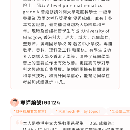
院士。 獲取 A level pure mathematics
grade A.曾經修讀公開大學電腦科學士 一級榮
譽畢業 及兩次考取獎學金 優秀成績。並有十多
年補習經驗，最高補習班別為大學四年和三
年。現時及曾經補習學生有從 :University of
Glasgow, 香港科大，理大，城大，九龍華仁，
聖芳濟，澳洲國際學校 等 著名中小學校。專補
數學，奧數，理科及工科 和圍棋。有學生成功
考入劍橋大學及香港大學等，清楚了解同學學
習上的需要並作出有效改善。更提高同學對學
科之興趣和自我發展。使到同學擁有相關溫習
和考試技巧，和提升同學信心，能幫助同學在
考試和成績進步 非凡。
導師編號
160124
*教學經驗非常豐富！
* 大量mock 卷，by topic ！
*全英語上堂
本人是香港中文大學數學系學生， DSE 成績為：
Math : 5* M1: 5* 。現職東華三院曾憲備小學五年級