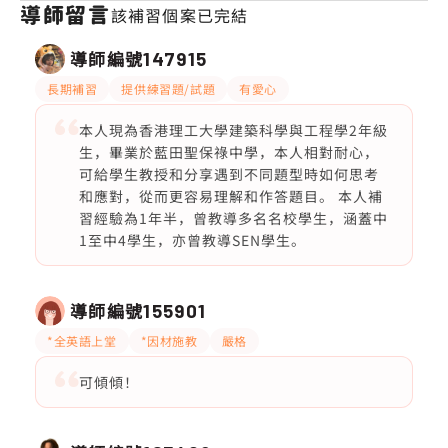
導師留言
該補習個案已完結
導師編號
147915
長期補習
提供練習題/試題
有愛心
本人現為香港理工大學建築科學與工程學2年級
生，畢業於藍田聖保祿中學，本人相對耐心，
可給學生教授和分享遇到不同題型時如何思考
和應對，從而更容易理解和作答題目。 本人補
習經驗為1年半，曾教導多名名校學生，涵蓋中
1至中4學生，亦曾教導SEN學生。
導師編號
155901
*全英語上堂
*因材施教
嚴格
可傾傾！