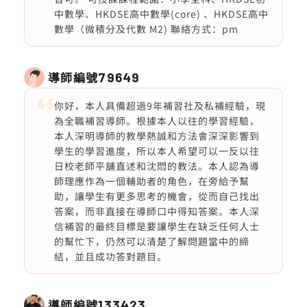
中數學、HKDSE高中數學(core) 、HKDSE高中
數學（微積分及代數 M2) 聯絡方式：pm
導師編號
79649
你好，本人具備超過9年補習社及私補經驗，現
為全職補習導師。根據本人以往的學習經驗，
本人深明導師的教學熱誠和方法會深深影響到
學生的學習進度，所以本人希望可以一反以往
日校老師平舖直述和沈悶的教法。本人認為導
師理應作為一個輔助者的角色，在旁給予幫
助，讓學生有更多思考的機會，從而自己找出
答案，而非直接在導師口中得知答案。本人深
信補習的最終目標是要讓學生在缺乏任何人士
的幫忙下，仍然可以清楚了解問題當中的締
結，並且成功答對題目。
導師編號
133423