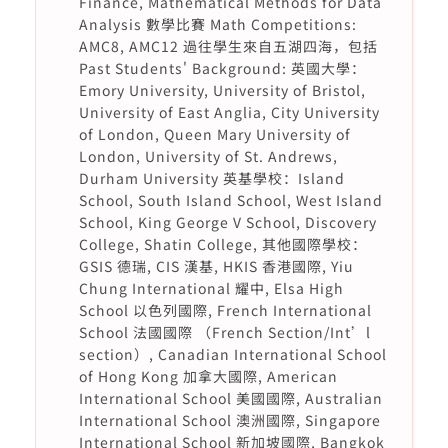
Finance, Mathematical Methods for Data
Analysis 數學比賽 Math Competitions:
AMC8, AMC12 過往學生來自五湖四海，包括
Past Students' Background: 英國大學：
Emory University, University of Bristol,
University of East Anglia, City University
of London, Queen Mary University of
London, University of St. Andrews,
Durham University 英基學校：Island
School, South Island School, West Island
School, King George V School, Discovery
College, Shatin College, 其他國際學校：
GSIS 德瑞, CIS 漢基, HKIS 香港國際, Yiu
Chung International 耀中, Elsa High
School 以色列國際, French International
School 法國國際 （French Section/Int’l
section）, Canadian International School
of Hong Kong 加拿大國際, American
International School 美國國際, Australian
International School 澳洲國際, Singapore
International School 新加坡國際, Bangkok