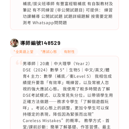
補底/拔尖班導師 有豐富經驗補底 有自製教材及
筆記 有不同練習 (非公開試題目) 可提供： 練習
功課輔導 公開試試題 試題詳細題解 按需要定期
測考 Whatsapp問問題
導師編號
148529
*全英語上堂
*應試心態
有耐性
男導師｜20歲｜中大理學（Year 2）
DSE（2024）數學 5*｜生物5｜中文/英文/體
育4 主力：數學（補底／衝Level 5） 我相信成
績提升要靠「有效率」嘅練習，以及常被人忽
視的強大應試心態。 我使用了較多時間去了解
DSE考試模式、以及常見失分位，以帶領學生用
正確方法做題——務求令學生「了解個遊戲玩
咩」。考試心態上的調整，更加令學生可以保
持穩定的表現，降低因為緊張而出現”
Careless Mistakes”的概率。 教學方式 - 首
堂/課前診斷：簡單了解基礎、作答習慣、最主