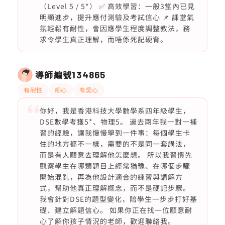
（Level 5 / 5*） ✅ 高效學習：一般3堂內已見
明顯進步，提升應付測驗及考試信心 📌 課堂氣
氛輕鬆有耐性，會因應學生程度調整教法，務
求令學生真正理解，而唔係死記硬背。
導師編號
134865
有耐性
細心
有愛心
你好，我是香港科技大學數學系四年級學生，
DSE數學考獲5*、物理5。 過去兩年我一對一補
習的經驗，讓我慢慢學到一件事：每個學生卡
住的地方都不一樣，需要的不是同一套講法，
而是有人願意去理解他怎麼想。 所以我習慣先
觀察學生在哪類題目上經常猶豫、在哪個步驟
開始混亂，再為他設計適合的練習與講解方
式，幫助他真正理解概念，而不是硬記步驟。
我會針對DSE的題型變化，陪學生一步步打好基
礎、建立解題信心。 如果你正在找一位願意耐
心了解你孩子情況的老師，歡迎聯絡我。