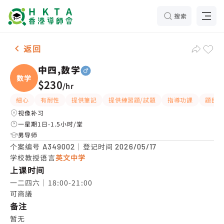
搜索
男-1名 中四,数学，观塘 补习推介
返回
中四,数学
数学
$230
/
hr
細心
有耐性
提供筆記
提供練習題/試題
指導功課
題目講
视像补习
一星期1日-1.5小时/堂
男导师
个案编号
｜登记时间
A349002
2026/05/17
学校教授语言
英文中学
上课时间
一二四六｜18:00-21:00

可商議
备注
暂无