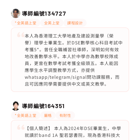
導師編號
134727
*全英語上堂
全英上堂
課程設計
本人為香港理工大學地產及建設測量學（榮
譽）理學士畢業生。於DSE數學核心科目考試中
考獲5*。曾任全職補習社導師，深明如何有效
地改善數學水平。本人於中學亦為數學校隊成
員，更曾在數學考試考獲全級頭五。本人能因
應學生水平調整教學方式，亦提供
whatsapp/telegram/signal問功課服務，而
且可因應同學需要提供中文或英文教學。
導師編號
164351
*全英語上堂
嚴格
有耐性
【個人簡述】 本人為2024年DSE畢業生，中學
就讀於band 1A 聖若瑟書院，現為香港科技大