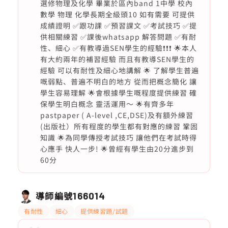
選修物理及化學 畢業於區內band 1中學 校內
數學 物理 化學長期全級頭10 如有需要 可提供
成績證明 ✅跟功課 ✅預習課文 ✅考試技巧 ✅提
供相關練習 ✅課後whatsapp 解答問題 ✅有耐
性、細心 ✅有教導過SEN學生的經驗❗️❗️❗️ 🌟本人
有大約兩年的補習經驗 而且有教導SEN學生的
經驗 可以有耐性及細心地講解 🌟 了解學生普遍
嘅弱點、普遍不明白的地方 從而把概念簡化 讓
學生容易理解 🌟會根據學生嘅程度提供練習 確
保學生明白概念 靈活運用～ 🌟有齊多年
pastpaper ( A-level ,CE,DSE)及有額外練習
(出版社）所有程度的學生都有對應的練習 鞏固
知識 🌟為同學傳授考試技巧 讓他們在考試時得
心應手 快人一步! 🌟曾經有學生由20分進步到
60分
導師編號
166014
有耐性
細心
提供練習題/試題