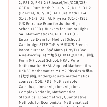
2, FS1-2, FM1-2 (Edexcel/IAL/OCR/CIE)
GCE AL Pure Math P1-4, S1-2, M1-2, D1-2
(Edexcel/OCR/CIE) IAL Pure Math P1-4,
S1-3, M1-3, D1, IAL Physics (U1-6) ISEE
(US Entrance Exam for Junior High
School) ISEB (UK exam for Junior High)
SAT Mathematics SCAT UKCAT (UK
Entrance Exam for Medical School)
Cambridge STEP TMUA 法國高考 French
Baccalaureate: Spé Math (1 re/T) (Bac
Asie-Pacifique) 本地學校HKAL及HKDSE課程
Form 6-7 Local School: HKAL Pure
Mathematics HKAL Applied Mathematics
HKDSE Mathematics M1 M2 Physics 大學本
科數學課程 Undergraduate mathematics
courses: ODE, PDE, Multivariable
Calculus, Linear Algebra, Algebra,
Complex Variable, Mathematical
Statistics, Econometrics, Quantitative
Methods for Economists, Mathematical