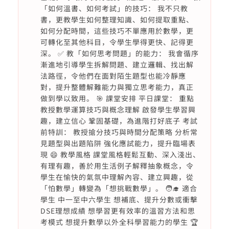
「如何溫書、如何考試」的技巧： 我不只教
書，更教學生如何整理知識、如何提取重點、
如何分配時間，這些技巧不單應用於數學，更
可轉化至其他科目，令學生學得更快、記得更
深。 ✅ 教「如何思考問題」的能力： 我會循序
漸進地引導學生拆解問題、建立邏輯、找出解
法路徑，令他們在面對陌生題型也能冷靜應
對，提升整體解難能力與獨立思考能力，真正
做到學以致用。 🎯 課堂安排 平日課堂： 重點
教授數學運算技巧與概念理解 啟發學生學習興
趣，建立信心 鞏固基礎，為進階打好底子 考試
前特訓： 教授搶分技巧與時間分配策略 分析常
見題型與出題陷阱 強化應試能力，提升臨場表
現 😄 教學風格 課堂風格輕鬆互動、深入淺出、
有理有趣，善於用生活例子解釋抽象概念，令
學生在愉快的氣氛中理解內容、建立興趣，從
「怕數學」轉變為「想挑戰數學」。 🧑‍🎓 適合
學生 中一至中六學生 想補底、提升分數或衝擊
DSE理想成績 想學習更有效率的溫習方法和思
考模式 想提升數學以外全科學習能力的學生 🏆