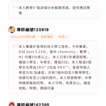
本人數學5*能詳細分析解題思路，提供應試策
略
導師編號
120618
WhatsAPP問功課
長期補習
有愛心
本人畢業於香港科技大學工程系，今年畢業，
DSE best 5 23分，當中 chemistry ，數學 ，
M1 均獲5分或以上。 本人已有5年補習經驗，
補過小學生，中學生，應屆DSE。本人幫過9個
學生化學由3升5* 2位由 4升5**，會提供個人
學習方向 及練習，亦有7個中四至六數學學生，
成績均有至少2級的提升。本人熱愛教學，中學
時積極幫助同學。 本人守時，有責任心。補習
地點，時間，價錢可議
導師編號
162365