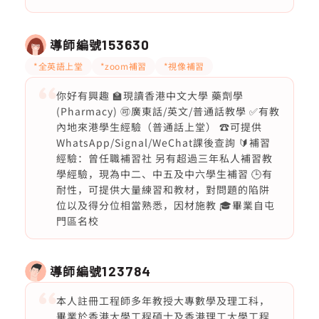
導師編號
153630
*全英語上堂
*zoom補習
*視像補習
你好有興趣 🏫現讀香港中文大學 藥劑學
(Pharmacy) 🉑廣東話/英文/普通話教學 ✅有教
內地來港學生經驗（普通話上堂） ☎️可提供
WhatsApp/Signal/WeChat課後查詢 🔰補習
經驗：曾任職補習社 另有超過三年私人補習教
學經驗，現為中二、中五及中六學生補習 🕒有
耐性，可提供大量練習和教材，對問題的陷阱
位以及得分位相當熟悉，因材施教 🎓畢業自屯
門區名校
導師編號
123784
本人註冊工程師多年教授大專數學及理工科，
畢業於香港大學工程碩士及香港理工大學工程