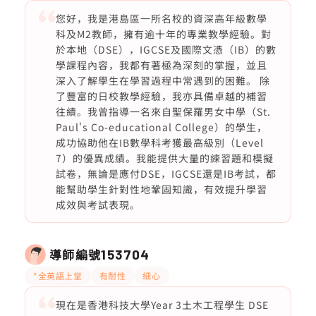
您好，我是港島區一所名校的資深高年級數學
科及M2教師，擁有逾十年的專業教學經驗。對
於本地（DSE），IGCSE及國際文憑（IB）的數
學課程內容，我都有著極為深刻的掌握，並且
深入了解學生在學習過程中常遇到的困難。 除
了豐富的日校教學經驗，我亦具備卓越的補習
往績。我曾指導一名來自聖保羅男女中學（St.
Paul's Co-educational College）的學生，
成功協助他在IB數學科考獲最高級別（Level
7）的優異成績。我能提供大量的練習題和模擬
試卷，無論是應付DSE，IGCSE還是IB考試，都
能幫助學生針對性地鞏固知識，有效提升學習
成效與考試表現。
導師編號
153704
*全英語上堂
有耐性
細心
現在是香港科技大學Year 3土木工程學生 DSE