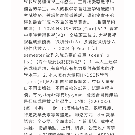
學數學與經濟學二年級生，正尋找需要數學科
補習的學生。本人的教學宗旨注重學術嚴謹和
考試策略，授課態度循循善誘，望能令貴子弟
得到最合乎成本效益的教學質素。 【相關學術
成績】 1. 2024 HKDSE 數學 (Core) 5* 2. 曾於
中學時奪得數學(M2） 全級頭三位 3. 大學數學
課程成績優異：微積分(I) A+, 多變數微積分 A,
線性代數 A-。 4. 2024 年 Year 1 fall
semester 被列入院長嘉許名單（dean’s
list) 【為什麼要找我授課呢？】 1. 本人上述學
術成績理想，有資格和有能力提供高質素的教
學水平。 2. 本人擁有大量與HKDSE數學科
（core)和(M2) 相關的課程練習，並有大量來
自不同出版社、不同名校的試卷，試題有輕有
淺，有by-topic亦有by-year，能適合目標無論
是保底或是拔尖的學生。 定價：$220-$350
(每一小時，一對一) :價格按地區、課程難度、
特定教學要求等等釐定。 聯絡方式：dm 教學
語言：全英語、全廣東話、全普通話、或中英
夾雜。 授課地點：上門、網課、公眾地方等等
皆可。 可授課課程範圍：小學全科、HKDSE初