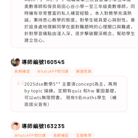
奧數導師和保良局田心谷小學一至三年級奧數導師，同
時擁有非常豐富的私人補習經驗 。本人對教學充滿熱
誠，秉持悉心教學的態度，對學生極具愛心與耐性。善
於設身處地理解同學在面對難題時的心理關口與難處，
針對學習痛點由淺入深，逐步擊破艱深概念，幫助學生
建立信心。
導師編號
160545
長期補習
WhatsAPP問功課
解題思路
2025dse數學5** 主要清concept為主，再用
by topic 操練。定期有quiz 和hw 鞏固基礎，
可以wts無限問書。 現有9名maths學生 （補
底拔尖皆有）
導師編號
163235
WhatsAPP問功課
長期補習
互動教學