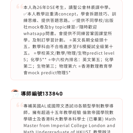
本人為26年DSE考生，讀聖公會林裘謀中學。
✅本人教學註重清concept，學會拆題技巧、訓
練思維、提供答題思路。✅提供不同學校/出版
社mock卷及by topic練習✅隨時歡迎
whatsapp問書。會提供不同練習鞏固課堂所
學，及制訂學習計劃。 ⭐️英文長期全級頭十
五，數學科由不合格進步至F6模擬試全級第十
五。 ⭐️學校英文/數學/物理/生物predict level
5；化學5** ⭐️中六校內排名：英文第五；化學
第二；生物第三；物理第六 ⭐️香港數理教育學
會mock predict物理5*
導師編號
133840
專補英國AL或國際文憑試IB各類型學制數學導
師，擁有超過十五年教學經驗 倫敦帝國學院數
學碩士及香港科大數學本科學士 (已畢業) Math
Master from Imperial College London and
Math Undergraduate of HKUST. 教學辦法