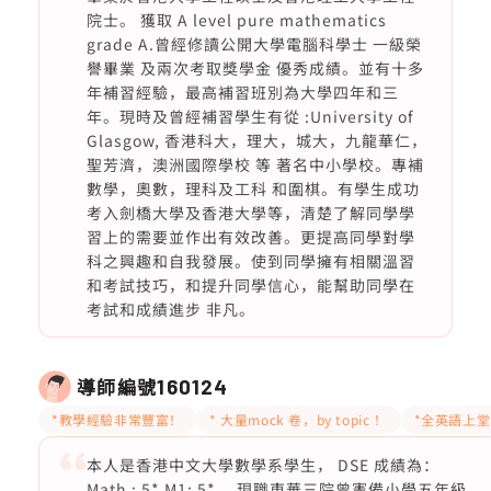
院士。 獲取 A level pure mathematics
grade A.曾經修讀公開大學電腦科學士 一級榮
譽畢業 及兩次考取獎學金 優秀成績。並有十多
年補習經驗，最高補習班別為大學四年和三
年。現時及曾經補習學生有從 :University of
Glasgow, 香港科大，理大，城大，九龍華仁，
聖芳濟，澳洲國際學校 等 著名中小學校。專補
數學，奧數，理科及工科 和圍棋。有學生成功
考入劍橋大學及香港大學等，清楚了解同學學
習上的需要並作出有效改善。更提高同學對學
科之興趣和自我發展。使到同學擁有相關溫習
和考試技巧，和提升同學信心，能幫助同學在
考試和成績進步 非凡。
導師編號
160124
*教學經驗非常豐富！
* 大量mock 卷，by topic ！
*全英語上堂
本人是香港中文大學數學系學生， DSE 成績為：
Math : 5* M1: 5* 。現職東華三院曾憲備小學五年級