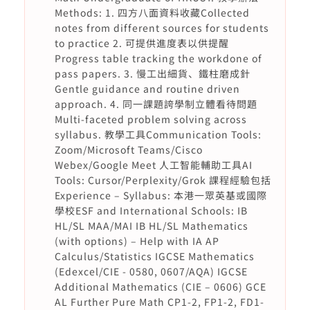
Methods: 1. 四方八面資料收藏Collected
notes from different sources for students
to practice 2. 可提供進度表以供提醒
Progress table tracking the workdone of
pass papers. 3. 慢工出細貨、鐵柱磨成針
Gentle guidance and routine driven
approach. 4. 同一課題誇學制立體看待問題
Multi-faceted problem solving across
syllabus. 教學工具Communication Tools:
Zoom/Microsoft Teams/Cisco
Webex/Google Meet 人工智能輔助工具AI
Tools: Cursor/Perplexity/Grok 課程經驗包括
Experience – Syllabus: 本港一眾英基或國際
學校ESF and International Schools: IB
HL/SL MAA/MAI IB HL/SL Mathematics
(with options) – Help with IA AP
Calculus/Statistics IGCSE Mathematics
(Edexcel/CIE - 0580, 0607/AQA) IGCSE
Additional Mathematics (CIE – 0606) GCE
AL Further Pure Math CP1-2, FP1-2, FD1-