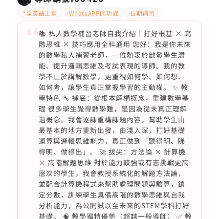
*全英語上堂
WhatsAPP問功課
長期補習
📚 私人數學補習老師自我介紹｜打好根基 × 高
階思維 × 技巧應用全科通用 您好！我是你未來
的數學私人補習老師，一位熱衷於啟發學生潛
能、提升邏輯思維及考試表現的導師。我的教
學不止於講解數學，更重視如何學、如何想、
如何考，讓學生真正掌握學習的主動權。 ✨ 教
學特色 🔧 補底：從根本解構概念，重建數學基
礎 很多學生覺得數學難，是因為從未真正理解
過概念。我會逐課重構課題內容，幫助學生由
最基本的地方重新出發，由淺入深，打好基礎
運算與邏輯思維能力，真正做到「聽得明、睇
得明、做得出」。 🚀 拔尖：方法論 × 計算機
× 高階解題思維 對於能力較強或有志挑戰更高
層次的學生，我會教授系統化的解題方法論，
並配合計算機程式來幫助處理問題與驗算，鎖
定分數，訓練學生具備高階的數學思維與自我
分析能力，為公開試以至未來的STEM學科打好
基礎。 🧠 教學獨特優勢（超越一般導師） ✅ 教