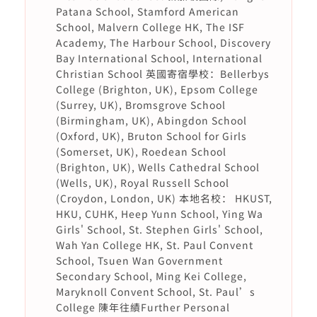
Patana School, Stamford American
School, Malvern College HK, The ISF
Academy, The Harbour School, Discovery
Bay International School, International
Christian School 英國寄宿學校：Bellerbys
College (Brighton, UK), Epsom College
(Surrey, UK), Bromsgrove School
(Birmingham, UK), Abingdon School
(Oxford, UK), Bruton School for Girls
(Somerset, UK), Roedean School
(Brighton, UK), Wells Cathedral School
(Wells, UK), Royal Russell School
(Croydon, London, UK) 本地名校： HKUST,
HKU, CUHK, Heep Yunn School, Ying Wa
Girls' School, St. Stephen Girls' School,
Wah Yan College HK, St. Paul Convent
School, Tsuen Wan Government
Secondary School, Ming Kei College,
Maryknoll Convent School, St. Paul’s
College 陳年往績Further Personal