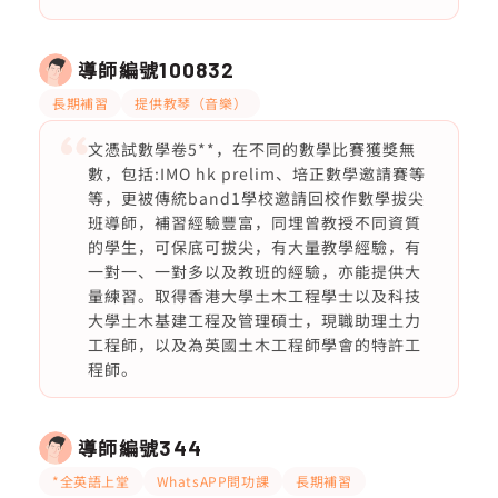
導師編號
100832
長期補習
提供教琴（音樂）
文憑試數學卷5**，在不同的數學比賽獲獎無
數，包括:IMO hk prelim、培正數學邀請賽等
等，更被傳統band1學校邀請回校作數學拔尖
班導師，補習經驗豐富，同埋曾教授不同資質
的學生，可保底可拔尖，有大量教學經驗，有
一對一、一對多以及教班的經驗，亦能提供大
量練習。取得香港大學土木工程學士以及科技
大學土木基建工程及管理碩士，現職助理土力
工程師，以及為英國土木工程師學會的特許工
程師。
導師編號
344
*全英語上堂
WhatsAPP問功課
長期補習