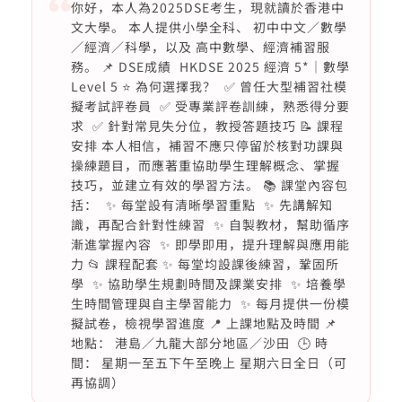
你好，本人為2025DSE考生，現就讀於香港中
文大學。 本人提供小學全科、 初中中文／數學
／經濟／科學，以及 高中數學、經濟補習服
務。 📌 DSE成績 HKDSE 2025 經濟 5*｜數學
Level 5 ⭐ 為何選擇我？ ✅ 曾任大型補習社模
擬考試評卷員 ✅ 受專業評卷訓練，熟悉得分要
求 ✅ 針對常見失分位，教授答題技巧 📝 課程
安排 本人相信，補習不應只停留於核對功課與
操練題目，而應著重協助學生理解概念、掌握
技巧，並建立有效的學習方法。 📚 課堂內容包
括： ✨ 每堂設有清晰學習重點 ✨ 先講解知
識，再配合針對性練習 ✨ 自製教材，幫助循序
漸進掌握內容 ✨ 即學即用，提升理解與應用能
力 📂 課程配套 ✨ 每堂均設課後練習，鞏固所
學 ✨ 協助學生規劃時間及課業安排 ✨ 培養學
生時間管理與自主學習能力 ✨ 每月提供一份模
擬試卷，檢視學習進度 📍 上課地點及時間 📌
地點： 港島／九龍大部分地區／沙田 🕒 時
間： 星期一至五下午至晚上 星期六日全日（可
再協調）