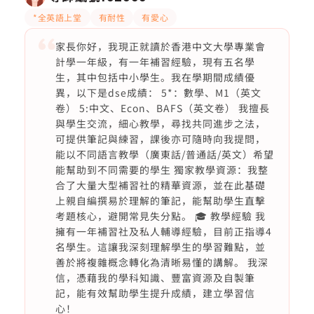
*全英語上堂
有耐性
有愛心
家長你好，我現正就讀於香港中文大學專業會
計學一年級，有一年補習經驗，現有五名學
生，其中包括中小學生。我在學期間成績優
異，以下是dse成績： 5*：數學、M1（英文
卷） 5:中文、Econ、BAFS（英文卷） 我擅長
與學生交流，細心教學，尋找共同進步之法，
可提供筆記與練習，課後亦可隨時向我提問，
能以不同語言教學（廣東話/普通話/英文）希望
能幫助到不同需要的學生 獨家教學資源：我整
合了大量大型補習社的精華資源，並在此基礎
上親自編撰易於理解的筆記，能幫助學生直擊
考題核心，避開常見失分點。 🎓 教學經驗 我
擁有一年補習社及私人輔導經驗，目前正指導4
名學生。這讓我深刻理解學生的學習難點，並
善於將複雜概念轉化為清晰易懂的講解。 我深
信，憑藉我的學科知識、豐富資源及自製筆
記，能有效幫助學生提升成績，建立學習信
心！