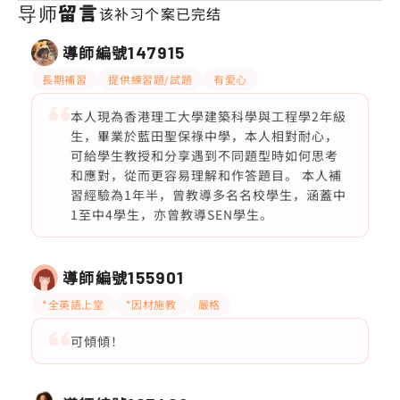
导师留言
该补习个案已完结
導師編號
147915
長期補習
提供練習題/試題
有愛心
本人現為香港理工大學建築科學與工程學2年級
生，畢業於藍田聖保祿中學，本人相對耐心，
可給學生教授和分享遇到不同題型時如何思考
和應對，從而更容易理解和作答題目。 本人補
習經驗為1年半，曾教導多名名校學生，涵蓋中
1至中4學生，亦曾教導SEN學生。
導師編號
155901
*全英語上堂
*因材施教
嚴格
可傾傾！