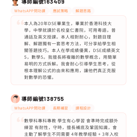
導師編號
163409
WhatsAPP問功課
應試策略
解題思路
本人為20年DSE畢業生，畢業於香港科技大
學，中學就讀於名校皇仁書院，可用粵語，普
通話及英文授課。本人相對耐心，對題目理
解、解題獨有一套思考方法，可分享給學生相
關答題技巧。本人在學成績優異，DSE成績英文
5，數學5。我擅長將複雜的數學概念，用簡單
易明的方式拆解。我會耐心引導學生思考，從
根本理解公式的由來和應用，讓他們真正克服
對數學的恐懼。
導師編號
138755
WhatsAPP問功課
長期補習
課程設計
數學科專科專教 學生有心學習 會準時完成額外
練習 有耐性，守時，擅長補底及鞏固知識，會
主動了解學生不同需要 4年教學經驗 + 3年入校