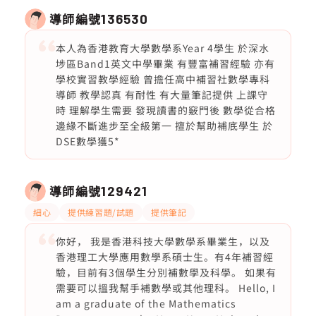
導師編號
136530
本人為香港教育大學數學系Year 4學生 於深水
埗區Band1英文中學畢業 有豐富補習經驗 亦有
學校實習教學經驗 曾擔任高中補習社數學專科
導師 教學認真 有耐性 有大量筆記提供 上課守
時 理解學生需要 發現讀書的竅門後 數學從合格
邊緣不斷進步至全級第一 擅於幫助補底學生 於
DSE數學獲5*
導師編號
129421
細心
提供練習題/試題
提供筆記
你好， 我是香港科技大學數學系畢業生，以及
香港理工大學應用數學系碩士生。有4年補習經
驗，目前有3個學生分別補數學及科學。 如果有
需要可以搵我幫手補數學或其他理科。 Hello, I
am a graduate of the Mathematics