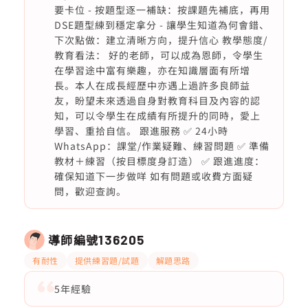
要卡位 - 按題型逐一補缺：按課題先補底，再用
DSE題型練到穩定拿分 - 讓學生知道為何會錯、
下次點做：建立清晰方向，提升信心 教學態度/
教育看法： 好的老師，可以成為恩師，令學生
在學習途中富有樂趣，亦在知識層面有所增
長。本人在成長經歷中亦遇上過許多良師益
友，盼望未來透過自身對教育科目及內容的認
知，可以令學生在成績有所提升的同時，愛上
學習、重拾自信。 跟進服務 ✅ 24小時
WhatsApp：課堂/作業疑難、練習問題 ✅ 準備
教材＋練習（按目標度身訂造） ✅ 跟進進度：
確保知道下一步做咩 如有問題或收費方面疑
問，歡迎查詢。
導師編號
136205
有耐性
提供練習題/試題
解題思路
5年經驗