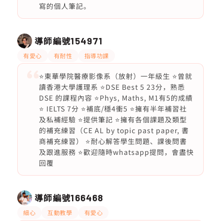
寫的個人筆記。
導師編號
154971
有愛心
有耐性
指導功課
⭐️東華學院醫療影像系（放射）一年級生 ⭐曾就
讀香港大學護理系 ⭐️DSE Best 5 23分，熟悉
DSE 的課程內容 ⭐️Phys, Maths, M1有5的成績
⭐ IELTS 7分 ⭐️補底/穩4衝5 ⭐️擁有半年補習社
及私補經驗 ⭐️提供筆記 ⭐️擁有各個課題及類型
的補充練習（CE AL by topic past paper, 書
商補充練習） ⭐️耐心解答學生問題、課後問書
及跟進服務 ⭐️歡迎隨時whatsapp提問，會盡快
回覆
導師編號
166468
細心
互動教學
有愛心