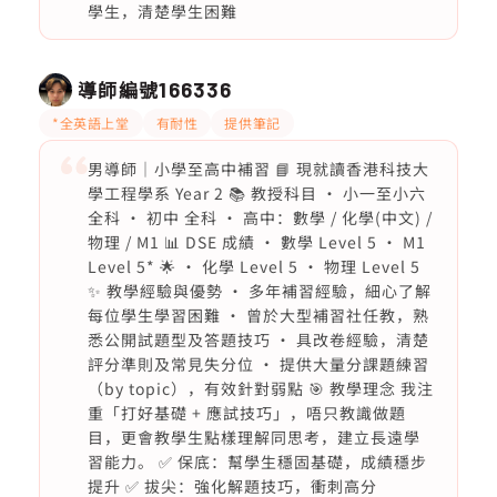
學生，清楚學生困難
導師編號
166336
*全英語上堂
有耐性
提供筆記
男導師｜小學至高中補習 📘 現就讀香港科技大
學工程學系 Year 2 📚 教授科目 • 小一至小六
全科 • 初中 全科 • 高中：數學 / 化學(中文) /
物理 / M1 📊 DSE 成績 • 數學 Level 5 • M1
Level 5* 🌟 • 化學 Level 5 • 物理 Level 5
✨ 教學經驗與優勢 • 多年補習經驗，細心了解
每位學生學習困難 • 曾於大型補習社任教，熟
悉公開試題型及答題技巧 • 具改卷經驗，清楚
評分準則及常見失分位 • 提供大量分課題練習
（by topic），有效針對弱點 🎯 教學理念 我注
重「打好基礎 + 應試技巧」，唔只教識做題
目，更會教學生點樣理解同思考，建立長遠學
習能力。 ✅ 保底：幫學生穩固基礎，成績穩步
提升 ✅ 拔尖：強化解題技巧，衝刺高分