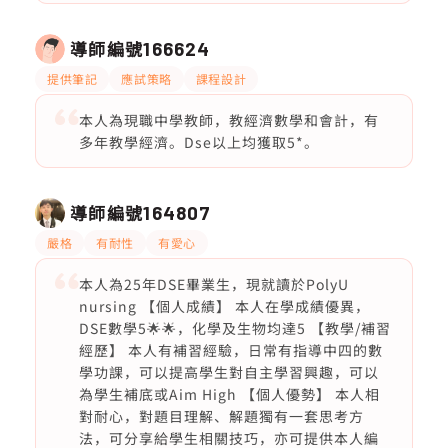
導師編號
166624
提供筆記
應試策略
課程設計
本人為現職中學教師，教經濟數學和會計，有
多年教學經濟。Dse以上均獲取5*。
導師編號
164807
嚴格
有耐性
有愛心
本人為25年DSE畢業生，現就讀於PolyU
nursing 【個人成績】 本人在學成績優異，
DSE數學5🌟🌟，化學及生物均達5 【教學/補習
經歷】 本人有補習經驗，日常有指導中四的數
學功課，可以提高學生對自主學習興趣，可以
為學生補底或Aim High 【個人優勢】 本人相
對耐心，對題目理解、解題獨有一套思考方
法，可分享給學生相關技巧，亦可提供本人編