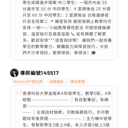
學生成績進步個案 中二學生：一個月內由 20
分進步至 50 分 中四學生：4 堂課後由 20 分提
升至 60 分 中四學生：2 堂課後由 合格邊緣提
升至全班第二 📍 補習安排 面授或網上教學均可
安排 一對一／小組教學彈性配合 可提供課後練
習、溫習指引及進度追蹤 📞 如有興趣了解更
多，歡迎安排***或查詢詳情！ 讓我們一起培養
學生的數學實力、解難能力與學習技巧，令他
們不只考得好，更學得快、學得深！🎓
導師編號
145517
WhatsAPP問功課
長期補習
應試策略
香港科技大學金融系4年級學生，數學5級，4年
經驗---------------------- ｜有自製筆記，有練
習-------------------------------------------------
----- ｜主張因材施教，可教每題技巧，亦可教
題目背後原理------------------- ｜主力補中遊學
生，曾幫助學生2級上4級，本人亦是2級上5級