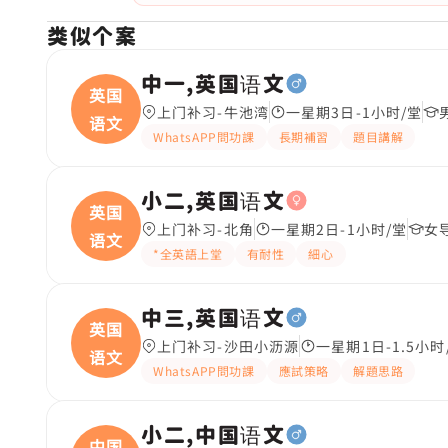
类似个案
中一,英国语文
英国
上门补习-牛池湾
一星期3日-1小时/堂
语文
WhatsAPP問功課
長期補習
題目講解
小二,英国语文
英国
上门补习-北角
一星期2日-1小时/堂
女
语文
*全英語上堂
有耐性
細心
中三,英国语文
英国
上门补习-沙田小沥源
一星期1日-1.5小时
语文
WhatsAPP問功課
應試策略
解題思路
小二,中国语文
中国