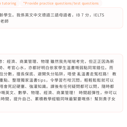
 tutoring
*Provide practice questions/test questions
生。我係英文中文德語三語母語者，IB 7 分，IELTS
科老師
中選修：經濟、商業管理、物理 雖然我先啱啱考完，但正正因為新
趨勢、考官心水，亦都好明白依家學生溫書嘅弱點同常錯位。而
住分數，擅長保底、避開失分陷阱，唔使 亂溫書走冤枉路！ 教
點、整理獨家溫書tips，令學習冇咁沉悶，輕輕鬆鬆就可以
唔會死記硬塞、強灌知識。課後有任何疑問都可以問，隨時都
學/初中嘅英文、數學、物理、經濟、商業管理！ 時間超彈性，仲可以
有空餘時間，提升自己、累積教學經驗同咪最緊要嘅係！幫到貴子女