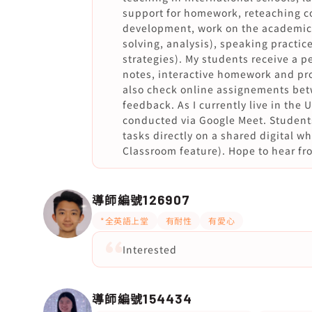
support for homework, reteaching c
development, work on the academic e
solving, analysis), speaking practi
strategies). My students receive a p
notes, interactive homework and pro
also check online assignements bet
feedback. As I currently live in the U
conducted via Google Meet. Students
tasks directly on a shared digital w
Classroom feature). Hope to hear fr
導師編號
126907
*全英語上堂
有耐性
有愛心
Interested
導師編號
154434