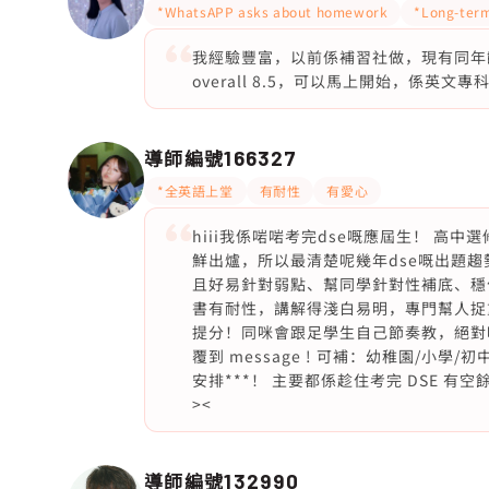
*WhatsAPP asks about homework
*Long-term
我經驗豐富，以前係補習社做，現有同年齡學
overall 8.5，可以馬上開始，係英文專
導師編號
166327
*全英語上堂
有耐性
有愛心
hiii我係啱啱考完dse嘅應屆生！ 高
鮮出爐，所以最清楚呢幾年dse嘅出題
且好易針對弱點、幫同學針對性補底、穩
書有耐性，講解得淺白易明，專門幫人捉重
提分！同咪會跟足學生自己節奏教，絕對
覆到 message ! 可補：幼稚園/小
安排***！ 主要都係趁住考完 DSE 
><
導師編號
132990