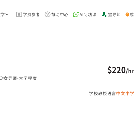
教学
学费参考
帮助中心
AI问功课
揾导师
成
$220
/
h
女导师-大学程度
学校教授语言
中文中