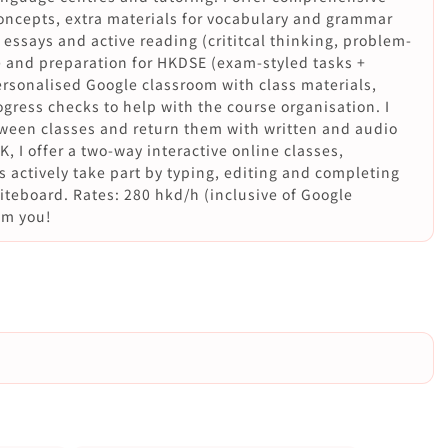
oncepts, extra materials for vocabulary and grammar
ssays and active reading (crititcal thinking, problem-
ce and preparation for HKDSE (exam-styled tasks +
ersonalised Google classroom with class materials,
gress checks to help with the course organisation. I
ween classes and return them with written and audio
K, I offer a two-way interactive online classes,
 actively take part by typing, editing and completing
hiteboard. Rates: 280 hkd/h (inclusive of Google
om you!