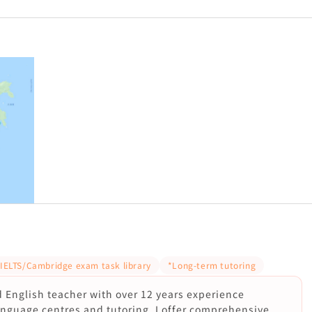
 IELTS/Cambridge exam task library
*Long-term tutoring
ed English teacher with over 12 years experience
language centres and tutoring. I offer comprehensive