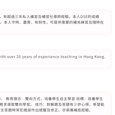
，有超過三年私人補習及補習社導師經驗。本人DSE的成績
史5。本人守時、盡責、有耐性，可提供需要的補充練習及隨時在
with over 20 years of experience teaching in Hong Kong.
學。 教育理念：雙向方式，培養學生自主學習 目標：培養學生
務求達致雙向學習。 技巧：對解題及答題有少許心得。希望能
學生答題時常犯錯誤作出提醒及修正。亦俱備補底經驗。