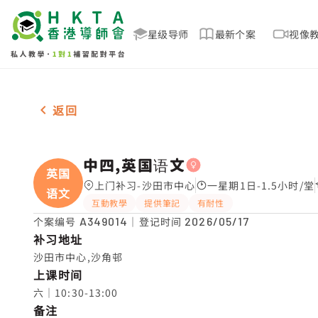
星级导师
最新个案
视像
女-1名 中四,英国语文，沙田市中心 补习推介
返回
中四,英国语文
英国
上门补习-沙田市中心
一星期1日-1.5小时/堂
语文
互動教學
提供筆記
有耐性
个案编号
A349014
｜登记时间
2026/05/17
补习地址
沙田市中心,沙角邨
上课时间
六｜10:30-13:00
备注