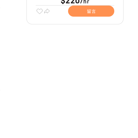
$220
hr
/
留言