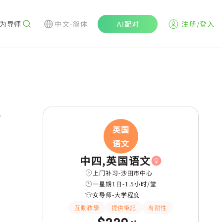
为导师
中文-简体
AI配对
注册/登入
r
英国
语文
学
中四,英国语文
上门补习-沙田市中心
一星期1日-1.5小时/堂
女导师-大学程度
互動教學
提供筆記
有耐性