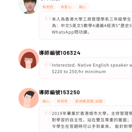
有耐性
有愛心
細心
本人為香港大學工商管理學系三年級學生
為：中文5英文5數學4通識4經濟5*歷
WhatsApp問功課。
導師編號
106324
Interested. Native English speaker 
$220 to 250/hr minimum
導師編號
153250
細心
有耐性
提供練習題/試題
2019年畢業於香港城市大學，主修管理
對學習的自主性，站在雙互尊重的層面；
令學生在答題時可以手到拿來。 能針對