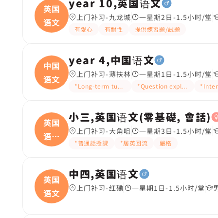
year 10,英国语文
英国
上门补习-九龙城
一星期2日-1.5小时/堂
语文
有愛心
有耐性
提供練習題/試題
year 4,中国语文
中国
上门补习-薄扶林
一星期1日-1.5小时/堂
语文
*Long-term tutoring
*Question explanation
*Inte
小三,英国语文(零基礎, 會話)
英国
上门补习-大角咀
一星期3日-1.5小时/堂
语文
*普通話授課
*居英回流
嚴格
(
中四,英国语文
英国
上门补习-红磡
一星期1日-1.5小时/堂
语文