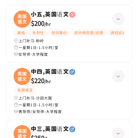
小五,英国语文
英国
语文
$200
/
hr
嚴格
有耐性
提供筆記
提供練習題/試題
課程設計
應
上门补习-粉岭
一星期1日-1.5小时/堂
女导师-大学程度
中四,英国语文
英国
语文
$220
/
hr
長期補習
上门补习-沙田大围
一星期1日-1.5小时/堂
男导师/女导师-大学程度
中三,英国语文
英国
语文
$250