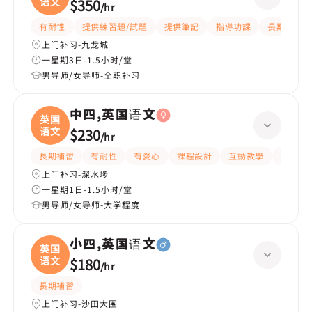
语文
$350
/
hr
有耐性
提供練習題/試題
提供筆記
指導功課
長期補習
上门补习-九龙城
一星期3日-1.5小时/堂
男导师/女导师-全职补习
中四,英国语文
英国
语文
$230
/
hr
長期補習
有耐性
有愛心
課程設計
互動教學
題目講
上门补习-深水埗
一星期1日-1.5小时/堂
男导师/女导师-大学程度
小四,英国语文
英国
语文
$180
/
hr
長期補習
上门补习-沙田大围