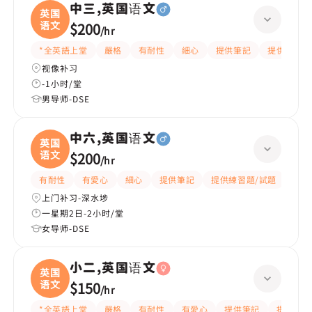
中三,英国语文
英国
语文
$200
/
hr
*全英語上堂
嚴格
有耐性
細心
提供筆記
提供練習題
视像补习
-1小时/堂
男导师-DSE
中六,英国语文
英国
语文
$200
/
hr
有耐性
有愛心
細心
提供筆記
提供練習題/試題
指導
上门补习-深水埗
一星期2日-2小时/堂
女导师-DSE
小二,英国语文
英国
语文
$150
/
hr
*全英語上堂
嚴格
有耐性
有愛心
提供筆記
提供練習