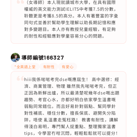
（女導師）本人現就讀城市大學，在具有國際
權威的英文能力測試IELITS中考獲7.5的分數，
聆聽更是考獲8.5的高分。本人有著豐富的字𢑥
同句式並善於幫助學生理解以助長期記憶和應
對多變題目。本人亦有教授兒童經驗，有足夠
的耐性和經驗應對學童容易分心的問題。
導師編號
166327
*全英語上堂
有耐性
有愛心
hiii我係啱啱考完dse嘅應屆生！ 高中選修：經
濟、商業管理、物理 雖然我先啱啱考完，但正
正因為新鮮出爐，所以最清楚呢幾年dse嘅出題
趨勢、考官心水，亦都好明白依家學生溫書嘅
弱點同常錯位。而且好易針對弱點、幫同學針
對性補底、穩住分數，擅長保底、避開失分陷
阱，唔使 亂溫書走冤枉路！ 教書有耐性，講解
得淺白易明，專門幫人捉重點、整理獨家溫書
tips，令學習冇咁沉悶，輕輕鬆鬆就可以提分！