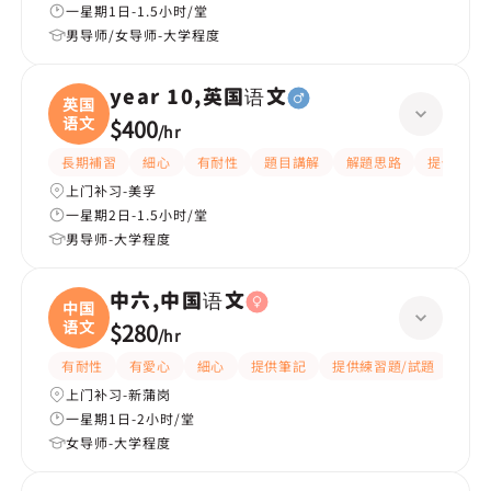
一星期1日-1.5小时/堂
男导师/女导师-大学程度
year 10,英国语文
英国
语文
$400
/
hr
長期補習
細心
有耐性
題目講解
解題思路
提供練習
上门补习-美孚
一星期2日-1.5小时/堂
男导师-大学程度
中六,中国语文
中国
语文
$280
/
hr
有耐性
有愛心
細心
提供筆記
提供練習題/試題
課程
上门补习-新蒲岗
一星期1日-2小时/堂
女导师-大学程度