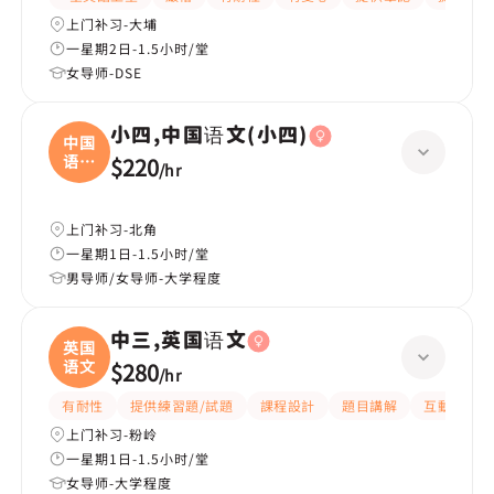
上门补习-大埔
一星期2日-1.5小时/堂
女导师-DSE
小四,中国语文(小四)
中国
语文
$220
/
hr
(
上门补习-北角
一星期1日-1.5小时/堂
男导师/女导师-大学程度
中三,英国语文
英国
语文
$280
/
hr
有耐性
提供練習題/試題
課程設計
題目講解
互動教學
上门补习-粉岭
一星期1日-1.5小时/堂
女导师-大学程度