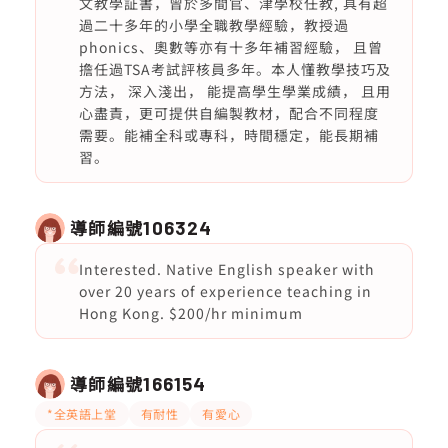
文教學証書，曾於多間官、津學校任教, 具有超
過二十多年的小學全職教學經驗，教授過
phonics、奧數等亦有十多年補習經驗， 且曾
擔任過TSA考試評核員多年。本人懂教學技巧及
方法， 深入淺出， 能提高學生學業成績， 且用
心盡責，更可提供自編製教材，配合不同程度
需要。能補全科或專科，時間穩定，能長期補
習。
導師編號
106324
Interested. Native English speaker with
over 20 years of experience teaching in
Hong Kong. $200/hr minimum
導師編號
166154
*全英語上堂
有耐性
有愛心