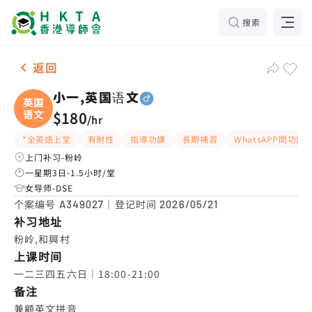
搜索
男-1名 小一,英国语文，粉岭 补习推介
返回
小一,英国语文
英国
语文
$180
/
hr
*全英語上堂
有耐性
指導功課
長期補習
WhatsAPP問功課
上门补习-粉岭
一星期3日-1.5小时/堂
女导师-DSE
个案编号
｜登记时间
A349027
2026/05/21
补习地址
粉岭,和興村
上课时间
一二三四五六日｜18:00-21:00
备注
兼顧英文拼音