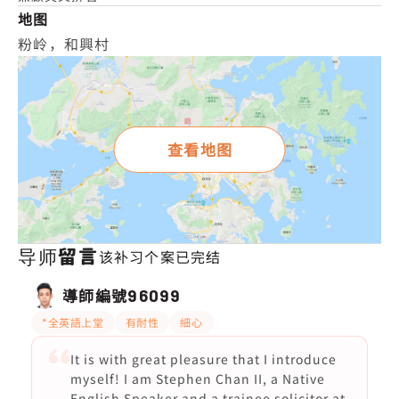
地图
粉岭，和興村
查看地图
导师留言
该补习个案已完结
導師編號
96099
*全英語上堂
有耐性
細心
It is with great pleasure that I introduce
myself! I am Stephen Chan II, a Native
English Speaker and a trainee solicitor at