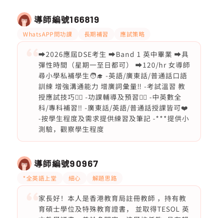
導師編號
166819
WhatsAPP問功課
長期補習
應試策略
➡️2026應屆DSE考生 ➡️Band 1 英中畢業 ➡️具
彈性時間（星期一至日都可） ➡️120/hr 女導師
尋小學私補學生🧑‍🎓 -英語/廣東話/普通話口語
訓練 增強溝通能力 增廣詞彙量‼️ -考試溫習 教
授應試技巧❤️‍🔥 -功課輔導及預習❤️‍🔥 -中英數全
科/專科補習‼️ -廣東話/英語/普通話授課皆可❤️
-按學生程度及需求提供練習及筆記 -***提供小
測驗，觀察學生程度
導師編號
90967
*全英語上堂
細心
解題思路
家長好！本人是香港教育局註冊教師 ，持有教
育碩士學位及特殊教育證書， 並取得TESOL 英