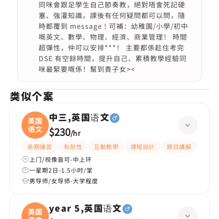
同咪會跟足學生自己節奏教，絕對唔會死記硬
塞、強灌知識。課後有任何疑問都可以問，隨
時都覆到 message ! 可補：幼稚園/小學/初中
嘅英文、數學、物理、經濟、商業管理！ 時間
超彈性，仲可以安排***！ 主要都係趁住考完
DSE 有空餘時間，提升自己、累積教學經驗同
咪最緊要嘅係！幫到貴子女><
类似个案
中三,英国语文
英国
语文
$230
/
hr
長期補習
有耐性
互動教學
課程設計
題目講解
解題
上门/视像皆可-中上环
一星期2日-1.5小时/堂
男导师/女导师-大学程度
year 5,英国语文
英国