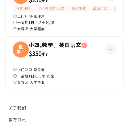
/
hr
長期補習
提供練習題/試題
應試策略
解題思路
題目講解
上门补习-长沙湾
一星期1日-1.5小时/堂
女导师-大学程度
小四,数学、英国语文
数
学、
$350
/
hr
英国
上门补习-鰂鱼涌
一星期1日-1.5小时/堂
女导师-大学毕业
关于我们
教育资讯