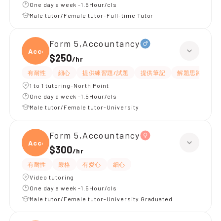
One day a week -1.5Hour/cls
Male tutor/Female tutor-Full-time Tutor
Form 5,Accountancy
Accou
$250
/
hr
有耐性
細心
提供練習題/試題
提供筆記
解題思路
應
1 to 1 tutoring-North Point
One day a week -1.5Hour/cls
Male tutor/Female tutor-University
Form 5,Accountancy
Accou
$300
/
hr
有耐性
嚴格
有愛心
細心
Video tutoring
One day a week -1.5Hour/cls
Male tutor/Female tutor-University Graduated