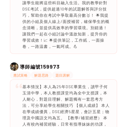
讓學生能將這些科目融入生活。我的教學針對
DSE考試，提供超過10年的試題解答與評分技
巧，幫助你在考試中爭取最高分數🥇！ 🌟我提
供的小組及個人線上/面授補習，確保學生的概
念清晰，並提供高效率的學習環境。別錯過！
讓我們一起在小組討論中溫故知新，提升你的
學習成效！📈 🌟提供筆記，工作紙，一面操
卷，一路温書，一氣呵成。💪
159973
導師編號
應試策略
解題思路
題目講解
基本情況】本人為25年DSE畢業生，讀甲子何
玉清中學，本人教授課堂均為全中文授課，本
人耐心，對題目理解、解題獨有一套思考方
法，可分享給學生相關技巧 【個人成績】 本人
在學成績優異，DSE經濟5星星，會計五星；物
理及中國語文均為五。 【教學/補習經歷） 本
人有校內補習經驗，日常有指導妹妹的功課，