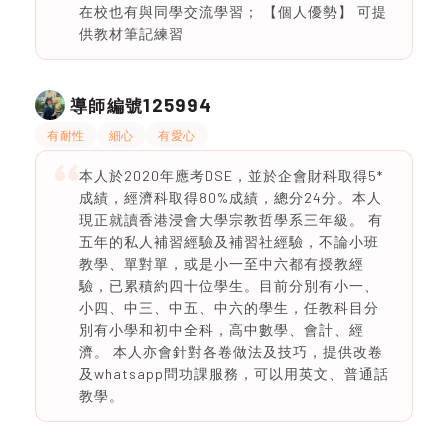
在校也有與同學交流學習； 【個人優勢】 可提
供教材筆記練習
125994
導師編號
有耐性
細心
有愛心
本人於2020年應考DSE，並於企會財科取得5*
成績，經濟科取得80%成績，總分24分。本人
現正就讀香港浸會大學宗教哲學系三年級。 有
五年的私人補習經驗及補習社經驗，不論小班
教學、單對單，或是小一至中六都有授教經
驗，已累積約四十位學生。目前分別有小一、
小四、中三、中五、中六的學生，任教科目分
別有小學和初中全科，高中數學、會計、經
濟。 本人亦會針對各卷做法及技巧，提供改卷
及whatsapp問功課服務，可以用英文、普通話
教學。