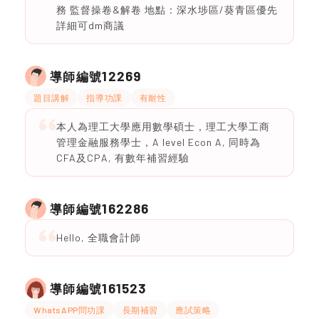
務 監督操卷&解卷 地點：深水埗區/葵青區優先
詳細可dm商議
12269
導師編號
題目講解
指導功課
有耐性
本人為理工大學應用數學碩士，理工大學工商
管理金融服務學士，A level Econ A, 同時為
CFA及CPA, 有數年補習經驗
162286
導師編號
Hello, 全職會計師
161523
導師編號
WhatsAPP問功課
長期補習
應試策略