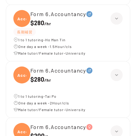
Form 6,Accountancy
Accou
$280
/
hr
長期補習
1 to 1 tutoring-Ho Man Tin
One day a week -1.5Hour/cls
Male tutor/Female tutor-University
Form 6,Accountancy
Accou
$280
/
hr
1 to 1 tutoring-Tai Po
One day a week -2Hour/cls
Male tutor/Female tutor-University
Form 6,Accountancy
Accou
$200