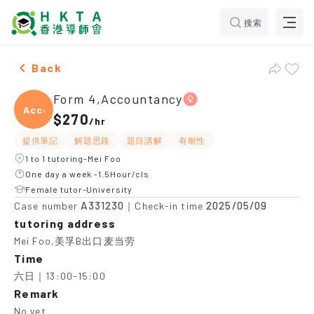
搜索
Two Females Form 4,Accountancy，Mei Foo Tuition r
Back
Form 4,Accountancy
Accou
$270
/
hr
提供筆記
解題思路
題目講解
有耐性
1 to 1 tutoring-Mei Foo
One day a week -1.5Hour/cls
Female tutor-University
A331230
2025/05/09
Case number
｜Check-in time
tutoring address
Mei Foo,美孚B出口麦当劳
Time
六日｜13:00-15:00
Remark
No yet