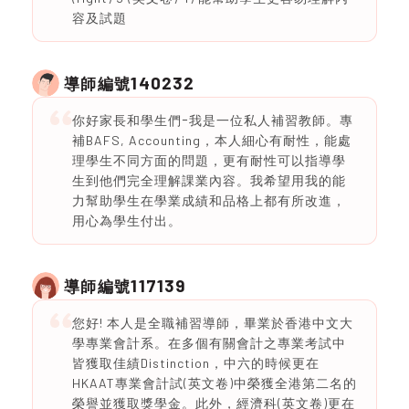
容及試題
140232
導師編號
你好家長和學生們ｰ我是一位私人補習教師。專
補BAFS, Accounting，本人細心有耐性，能處
理學生不同方面的問題，更有耐性可以指導學
生到他們完全理解課業內容。我希望用我的能
力幫助學生在學業成績和品格上都有所改進，
用心為學生付出。
117139
導師編號
您好! 本人是全職補習導師，畢業於香港中文大
學專業會計系。在多個有關會計之專業考試中
皆獲取佳績Distinction，中六的時候更在
HKAAT專業會計試(英文卷)中榮獲全港第二名的
榮譽並獲取獎學金。此外，經濟科(英文卷)更在