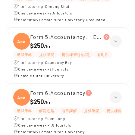
1 to 1 tutoring-Sheung Shui
One day a week -2.5Hour/cls
Male tutor/Female tutor-University Graduated
Form 5,Accountancy、 Economics
Accou
$250
/
hr
應試策略
提供筆記
提供練習題/試題
有耐性
1 to 1 tutoring-Causeway Bay
One day a week -2Hour/cls
Female tutor-University
Form 6,Accountancy
Accou
$250
/
hr
應試策略
解題思路
題目講解
提供筆記
提供練習題/試題
1 to 1 tutoring-Yuen Long
One day a week -1.5Hour/cls
Male tutor/Female tutor-University