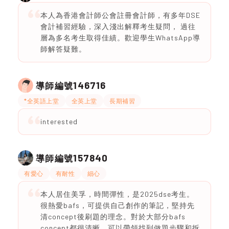
本人為香港會計師公會註冊會計師，有多年DSE
會計補習經驗，深入淺出解釋考生疑問， 過往
層為多名考生取得佳績。歡迎學生WhatsApp導
師解答疑難。
146716
導師編號
*全英語上堂
全英上堂
長期補習
interested
157840
導師編號
有愛心
有耐性
細心
本人居住美孚，時間彈性，是2025dse考生。
很熱愛bafs，可提供自己創作的筆記，堅持先
清concept後刷題的理念。對於大部分bafs
concept都很清晰，可以帶領找到做題步驟和拆