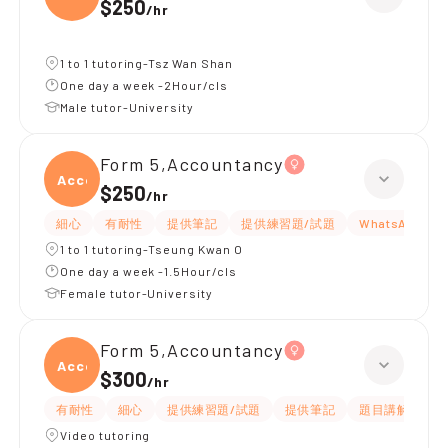
$250
/
hr
1 to 1 tutoring-Tsz Wan Shan
One day a week -2Hour/cls
Male tutor-University
Form 5,Accountancy
Accou
$250
/
hr
細心
有耐性
提供筆記
提供練習題/試題
WhatsAPP問
1 to 1 tutoring-Tseung Kwan O
One day a week -1.5Hour/cls
Female tutor-University
Form 5,Accountancy
Accou
$300
/
hr
有耐性
細心
提供練習題/試題
提供筆記
題目講解
解
Video tutoring