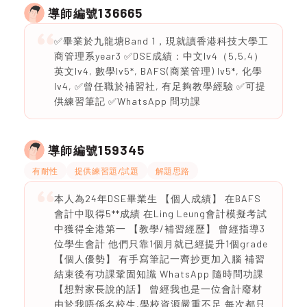
136665
導師編號
✅畢業於九龍塘Band 1，現就讀香港科技大學工
商管理系year3 ✅DSE成績：中文lv4（5,5,4）
英文lv4, 數學lv5*, BAFS(商業管理) lv5*, 化學
lv4, ✅曾任職於補習社, 有足夠教學經驗 ✅可提
供練習筆記 ✅WhatsApp 問功課
159345
導師編號
有耐性
提供練習題/試題
解題思路
本人為24年DSE畢業生 【個人成績】 在BAFS
會計中取得5**成績 在Ling Leung會計模擬考試
中獲得全港第一 【教學/補習經歷】 曾經指導3
位學生會計 他們只靠1個月就已經提升1個grade
【個人優勢】 有手寫筆記一齊抄更加入腦 補習
結束後有功課鞏固知識 WhatsApp 隨時問功課
【想對家長說的話】 曾經我也是一位會計廢材
由於我唔係名校生,學校資源嚴重不足 每次都只