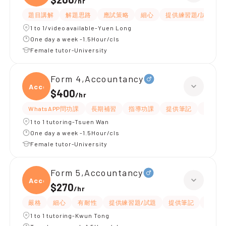
/
hr
題目講解
解題思路
應試策略
細心
提供練習題/試題
1 to 1/video available-Yuen Long
One day a week -1.5Hour/cls
Female tutor-University
Form 4,Accountancy
Accou
$400
/
hr
WhatsAPP問功課
長期補習
指導功課
提供筆記
有愛心
1 to 1 tutoring-Tsuen Wan
One day a week -1.5Hour/cls
Female tutor-University
Form 5,Accountancy
Accou
$270
/
hr
嚴格
細心
有耐性
提供練習題/試題
提供筆記
題目講
1 to 1 tutoring-Kwun Tong