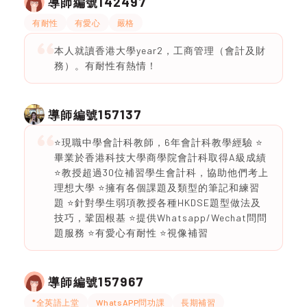
142497
導師編號
有耐性
有愛心
嚴格
本人就讀香港大學year2，工商管理（會計及財
務）。有耐性有熱情！
157137
導師編號
⭐️現職中學會計科教師，6年會計科教學經驗 ⭐️
畢業於香港科技大學商學院會計科取得A級成績
⭐️教授超過30位補習學生會計科，協助他們考上
理想大學 ⭐️擁有各個課題及類型的筆記和練習
題 ⭐️針對學生弱項教授各種HKDSE題型做法及
技巧，鞏固根基 ⭐️提供Whatsapp/Wechat問問
題服務 ⭐️有愛心有耐性 ⭐️視像補習
157967
導師編號
*全英語上堂
WhatsAPP問功課
長期補習