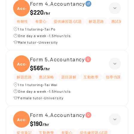
Form 4,Accountancy
Accou
$220
/
hr
有耐性
有愛心
提供練習題/試題
解題思路
應試策略
1 to 1 tutoring-Tai Po
One day a week -1.5Hour/cls
Male tutor-University
Form 5,Accountancy
Accou
$565
/
hr
解題思路
應試策略
題目講解
互動教學
指導功課
提
1 to 1 tutoring-Tai Wai
One day a week -1.5Hour/cls
Female tutor-University
Form 4,Accountancy
Accou
$190
/
hr
提供筆記
互動教學
有愛心
提供練習題/試題