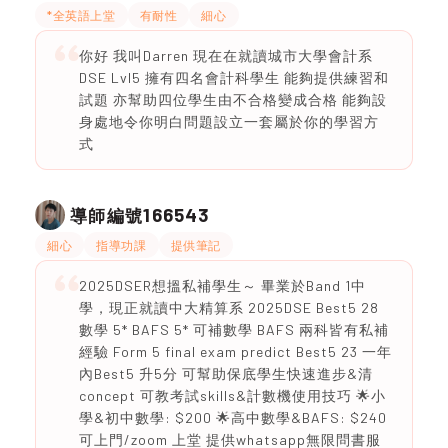
*全英語上堂
有耐性
細心
你好 我叫Darren 現在在就讀城市大學會計系
DSE Lvl5 擁有四名會計科學生 能夠提供練習和
試題 亦幫助四位學生由不合格變成合格 能夠設
身處地令你明白問題設立一套屬於你的學習方
式
166543
導師編號
細心
指導功課
提供筆記
2025DSER想搵私補學生～ 畢業於Band 1中
學，現正就讀中大精算系 2025DSE Best5 28
數學 5* BAFS 5* 可補數學 BAFS 兩科皆有私補
經驗 Form 5 final exam predict Best5 23 一年
內Best5 升5分 可幫助保底學生快速進步&清
concept 可教考試skills&計數機使用技巧 🌟小
學&初中數學: $200 🌟高中數學&BAFS: $240
可上門/zoom 上堂 提供whatsapp無限問書服