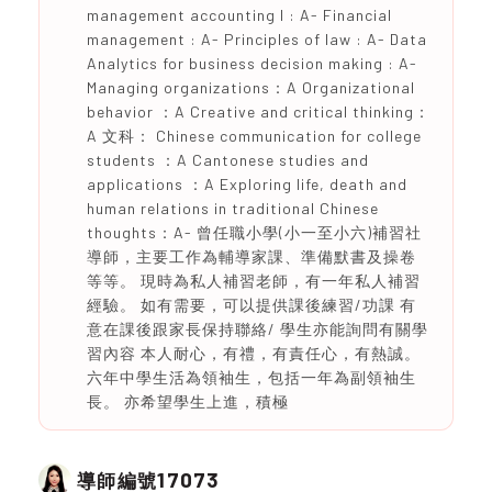
management accounting l : A- Financial
management : A- Principles of law : A- Data
Analytics for business decision making : A-
Managing organizations：A Organizational
behavior ：A Creative and critical thinking：
A 文科： Chinese communication for college
students ：A Cantonese studies and
applications ：A Exploring life, death and
human relations in traditional Chinese
thoughts：A- 曾任職小學(小一至小六)補習社
導師，主要工作為輔導家課、準備默書及操卷
等等。 現時為私人補習老師，有一年私人補習
經驗。 如有需要，可以提供課後練習/功課 有
意在課後跟家長保持聯絡/ 學生亦能詢問有關學
習內容 本人耐心，有禮，有責任心，有熱誠。
六年中學生活為領袖生，包括一年為副領袖生
長。 亦希望學生上進，積極
17073
導師編號