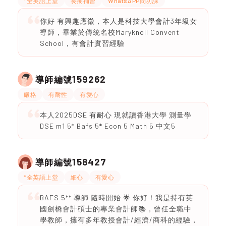
*全英語上堂
長期補習
WhatsAPP問功課
你好 有興趣應徵，本人是科技大學會計3年級女
導師，畢業於傳統名校Maryknoll Convent
School，有會計實習經驗
159262
導師編號
嚴格
有耐性
有愛心
本人2025DSE 有耐心 現就讀香港大學 測量學
DSE m1 5* Bafs 5* Econ 5 Math 5 中文5
158427
導師編號
*全英語上堂
細心
有愛心
BAFS 5** 導師 隨時開始 🌟 你好！我是持有英
國劍橋會計碩士的專業會計師📚，曾任全職中
學教師，擁有多年教授會計/經濟/商科的經驗，