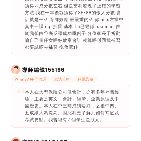
獲得四成分數左右 但是當我發現了正確的學習
方法 我在一年後就獲得了85/88的傲人分數 會
計就是一科 骨牌效應 最嚴重的科 你miss左當中
其中一課 eg. 折舊 基本上3已經係maximum 由
於我係由谷底反彈成功嘅例子 各位家長千祈勸
喻自己個仔女唔好放棄會計 就算唔係同我補習
都要試吓去補習 挽救呢科
155196
導師編號
WhatsAPP問功課
應試策略
解題思路
本人在大型保險公司做會計，亦有多年補習經
驗，主要是英文、會計、經濟、企業原理及中
國歴史。本人在中三時成績唔好，之後中四、
五成績大為提高。因此我更了解到如何補底及
考試要點。我曾經有2 個學生是狀元。