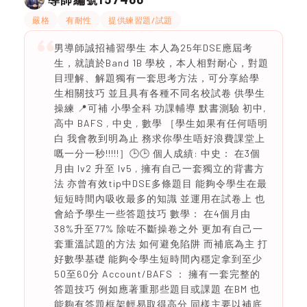
嚴格
有耐性
提供練習題/試題
男導師誠招補習學生 本人為25年DSE應屆考
生，就讀於Band 1B 學校，本人相對耐心，對題
目理解、解題獨有一套思考方法，可分享給學
生相關技巧 並且具有各種不同名校試卷 供學生
操練 📍可補 小學全科 功課輔導 默書測驗 初中,
高中 BAFS , 中史 , 數學 ［學生如果有任何唔明
白 我會教到明為止 務求你學生唔好浪費課堂上
嘅一分一秒!!!!!］🕒🕒 個人成績: 中史： 在3個
月由 lv2 升至 lv5 , 擁有自己一套獨立的背書方
法 亦曾有效tip中DSE多條題目 能夠令學生在最
短短時間內吸收最多的知識 並運用在試卷上 也
會給予學生一些答題技巧 數學： 在4個月由
38%升至77% 除咗不斷操卷之外 更加有自己一
套重溫試題的方法 如何避免陷阱 而補底為主 打
好數學基礎 能夠令學生短時間內穩定拿到至少
50至60分 Account/BAFS ： 擁有一套完整的
答題技巧 例如應著重那些題目或課題 在BM 也
能夠有答題框架輕易取得高分 同樣主要以補底