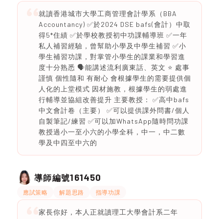
就讀香港城市大學工商管理會計學系（BBA
Accountancy) ✅於2024 DSE bafs(會計）中取
得5*住績 ✅於學校教授初中功課輔導班 ✅一年
私人補習經驗，曾幫助小學及中學生補習 ✅小
學生補習功課，對掌管小學生的課業和學習進
度十分熟悉 🗣️能講述流利廣東話、英文 ⭐️ 處事
謹慎 個性隨和 有耐心 會根據學生的需要提供個
人化的上堂模式 因材施教，根據學生的弱處進
行輔導並協組改善提升 主要教授： ✅高中bafs
中文會計卷（主要） ✅可以提供課外問書/個人
自製筆記/練習 ✅可以加WhatsApp隨時問功課
教授過小一至小六的小學全科，中一，中二數
學及中四至中六的
161450
導師編號
應試策略
解題思路
指導功課
家長你好，本人正就讀理工大學會計系二年