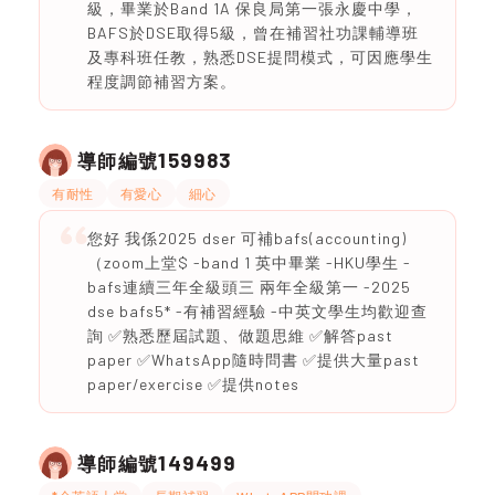
級，畢業於Band 1A 保良局第一張永慶中學，
BAFS於DSE取得5級，曾在補習社功課輔導班
及專科班任教，熟悉DSE提問模式，可因應學生
程度調節補習方案。
159983
導師編號
有耐性
有愛心
細心
您好 我係2025 dser 可補bafs(accounting)
（zoom上堂$ -band 1 英中畢業 -HKU學生 -
bafs連續三年全級頭三 兩年全級第一 -2025
dse bafs5* -有補習經驗 -中英文學生均歡迎查
詢 ✅熟悉歷屆試題、做題思維 ✅解答past
paper ✅WhatsApp隨時問書 ✅提供大量past
paper/exercise ✅提供notes
149499
導師編號