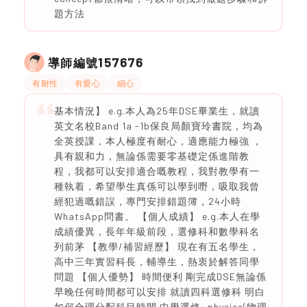
題方法
157676
導師編號
有耐性
有愛心
細心
基本情況】 e.g.本人為25年DSE畢業生，就讀
英文名校Band 1a -1b保良局顏寶玲書院，均為
全英授課，本人極度有耐心，適應能力極強 ，
具有親和力，無論係需要零基礎定係進階教
程，我都可以安排適合嘅教程，我對教學有一
種執着，希望學生真係可以學到嘢，吸取我曾
經犯過嘅錯誤，專門安排錯題簿，24小時
WhatsApp問書。 【個人成績】 e.g.本人在學
成績優異，長年年級前段，選修科和數學科名
列前茅 【教學/補習經歷】 現在有五名學生，
高中三年實習科長，輔導生，熱衷於解答同學
問題 【個人優勢】 時間便利 剛完成DSE無論係
早晚任何時間都可以安排 就讀四科選修科 明白
如何合理分配科目時間 中學選修: physics(物理