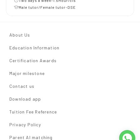
Two days a week-1.5Hour/cls
Male tutor/Female tutor-DSE
About Us
Education Information
Certification Awards
Major milestone
Contact us
Download app
Tuition Fee Reference
Privacy Policy
Parent AI matching