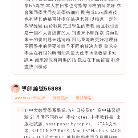
拿lv4為主 本人在日常也有指導同校的師弟妹 亦
會和同學共同交流學術細節 剛完成DSE課程後
也有替其他補習社擔任辅導老師 以積慮一定的
教學經驗 由於我剛完成學生的歷程 而且我也曾
是一個不太會讀書的人 到後來不斷探索 從而對
未來的規劃越來越清晰 因此我能夠更好地理解
不同學生的需要並给予不同的解决方案 務求令
學生在有限的時間能夠最大效率地吸收更多知
識🔥 如果家長有興趣的話 歡迎在下面留言 我會
盡快回覆你
55988
導師編號
WhatsAPP問功課
課程設計
應試策略
1) 中大教育學系畢業, 4年日校及6年高中補習經
驗 2) 具備不同教材 (學校notes, 中學教科書, 出
版社試題, past paper by topics, HKEAA文件
等) 3) ECON 5** BAFS (Acct) 5* Maths 5 BAFS
(Mgnt) 5 (英文卷) 4) 能幫助學生更容易理解內