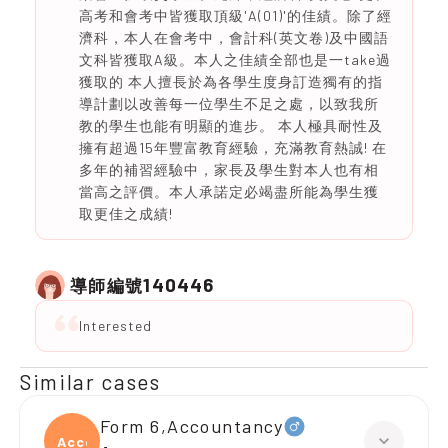
高考和會考中皆獲取頂級'A(01)'的佳績。除了經
濟科，本人在會考中，會計科(英文卷)及中國語
文科皆獲取A級。本人之佳績全部也是一take過
獲取的 本人擅長於為各學生度身訂造獨有的指
導計劃以改善每一位學生不足之處，以致我所
教的學生也能有明顯的進步。 本人極具耐性及
擁有超過15年豐富教育經驗，充滿教育熱誠! 在
多年的補習經驗中，家長及學生對本人也有相
當高之評價。本人承諾定必竭盡所能為學生獲
取更佳之成績!
140446
導師編號
Interested
Similar cases
Form 6,Accountancy
Accou