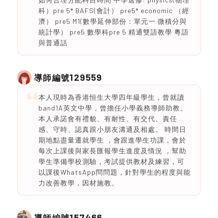
科）pre 5* BAFS(會計） pre5* economic （經
濟） pre5 M1(數學延伸部份：單元一 微積分與
統計學） pre5 數學科pre 5 精通雙語教學 粵語
與普通話
129559
導師編號
本人現時為香港恒生大學四年級學生，曾就讀
band1A英文中學，曾擔任小學義務導師助教。
本人承諾會有禮貌、有耐性、有交代、責任
感、守時、認真跟小朋友溝通及相處。 時間日
期地點盡量遷就學生 ，會跟進學生功課，會於
每次上課後與家長匯報學生進度及情況 ，幫助
學生準備學校測驗，考試提供教材及練習，可
以課後WhatsApp問問題，針對學生的程度與能
力改善教學，因材施教。
157466
導師編號