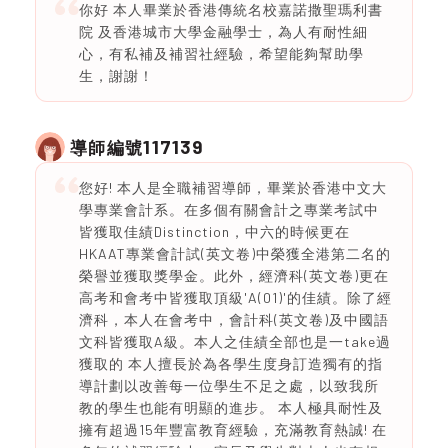
你好 本人畢業於香港傳統名校嘉諾撒聖瑪利書
院 及香港城市大學金融學士，為人有耐性細
心，有私補及補習社經驗，希望能夠幫助學
生，謝謝！
117139
導師編號
您好! 本人是全職補習導師，畢業於香港中文大
學專業會計系。在多個有關會計之專業考試中
皆獲取佳績Distinction，中六的時候更在
HKAAT專業會計試(英文卷)中榮獲全港第二名的
榮譽並獲取獎學金。此外，經濟科(英文卷)更在
高考和會考中皆獲取頂級'A(01)'的佳績。除了經
濟科，本人在會考中，會計科(英文卷)及中國語
文科皆獲取A級。本人之佳績全部也是一take過
獲取的 本人擅長於為各學生度身訂造獨有的指
導計劃以改善每一位學生不足之處，以致我所
教的學生也能有明顯的進步。 本人極具耐性及
擁有超過15年豐富教育經驗，充滿教育熱誠! 在