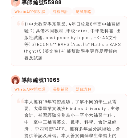
55988
導師編號
WhatsAPP問功課
課程設計
應試策略
1) 中大教育學系畢業, 4年日校及8年高中補習經
驗 2) 具備不同教材 (學校notes, 中學教科書, 出
版社試題, past paper by topics, HKEAA文件
等) 3) ECON 5** BAFS (Acct) 5* Maths 5 BAFS
(Mgnt) 5 (英文卷) 4) 能幫助學生更容易理解內
容及試題
11065
導師編號
WhatsAPP問功課
長期補習
題目講解
本人擁有19年補習經驗，了解不同的學生及需
要。大學畢業於澳洲Flinders University，主修
會計。補習經驗分別為小一至小六補習全科，
中一至中三補習英文、數學、科學、會計及經
濟， 中四補習BAFS。擁有多年呈分試經驗，會
提供筆記及練習。本人善於傾聽學生學習上的