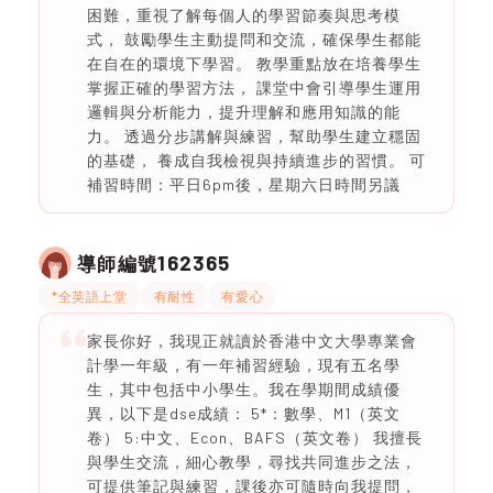
困難，重視了解每個人的學習節奏與思考模
式， 鼓勵學生主動提問和交流，確保學生都能
在自在的環境下學習。 教學重點放在培養學生
掌握正確的學習方法， 課堂中會引導學生運用
邏輯與分析能力，提升理解和應用知識的能
力。 透過分步講解與練習，幫助學生建立穩固
的基礎， 養成自我檢視與持續進步的習慣。 可
補習時間：平日6pm後，星期六日時間另議
162365
導師編號
*全英語上堂
有耐性
有愛心
家長你好，我現正就讀於香港中文大學專業會
計學一年級，有一年補習經驗，現有五名學
生，其中包括中小學生。我在學期間成績優
異，以下是dse成績： 5*：數學、M1（英文
卷） 5:中文、Econ、BAFS（英文卷） 我擅長
與學生交流，細心教學，尋找共同進步之法，
可提供筆記與練習，課後亦可隨時向我提問，