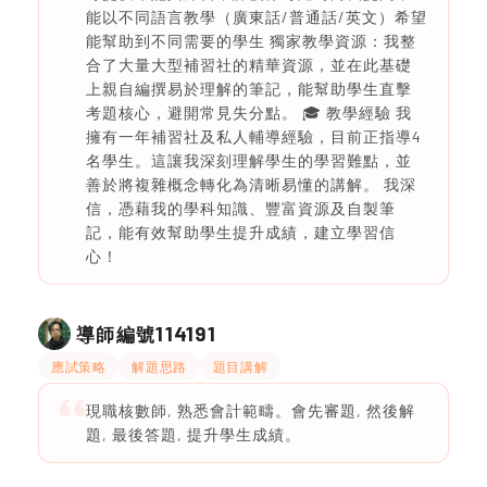
能以不同語言教學（廣東話/普通話/英文）希望
能幫助到不同需要的學生 獨家教學資源：我整
合了大量大型補習社的精華資源，並在此基礎
上親自編撰易於理解的筆記，能幫助學生直擊
考題核心，避開常見失分點。 🎓 教學經驗 我
擁有一年補習社及私人輔導經驗，目前正指導4
名學生。這讓我深刻理解學生的學習難點，並
善於將複雜概念轉化為清晰易懂的講解。 我深
信，憑藉我的學科知識、豐富資源及自製筆
記，能有效幫助學生提升成績，建立學習信
心！
114191
導師編號
應試策略
解題思路
題目講解
現職核數師, 熟悉會計範疇。會先審題, 然後解
題, 最後答題, 提升學生成績。