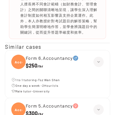
人擅長將不同會計範疇（如財務會計、管理會
計）之間的關聯清晰地呈現，讓學生深入理解
會計制度如何相互影響及支持企業運作。此
外，本人亦教授針對考試題目的解答策略，幫
助學生簡潔明瞭地作答，並學會辨識題目中的
關鍵詞，從而提升答題準確度和效率。
Similar cases
Form 6,Accountancy
Accou
$250
/
hr
1 to 1 tutoring-Tsz Wan Shan
One day a week -2Hour/cls
Male tutor-University
Form 5,Accountancy
Accou
$300
/
hr