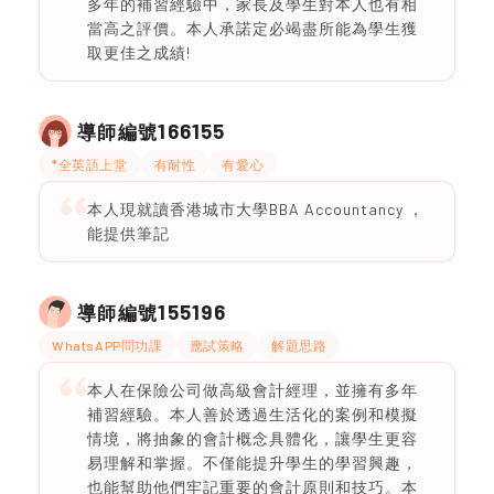
多年的補習經驗中，家長及學生對本人也有相
當高之評價。本人承諾定必竭盡所能為學生獲
取更佳之成績!
166155
導師編號
*全英語上堂
有耐性
有愛心
本人現就讀香港城市大學BBA Accountancy ，
能提供筆記
155196
導師編號
WhatsAPP問功課
應試策略
解題思路
本人在保險公司做高級會計經理，並擁有多年
補習經驗。本人善於透過生活化的案例和模擬
情境，將抽象的會計概念具體化，讓學生更容
易理解和掌握。不僅能提升學生的學習興趣，
也能幫助他們牢記重要的會計原則和技巧。本