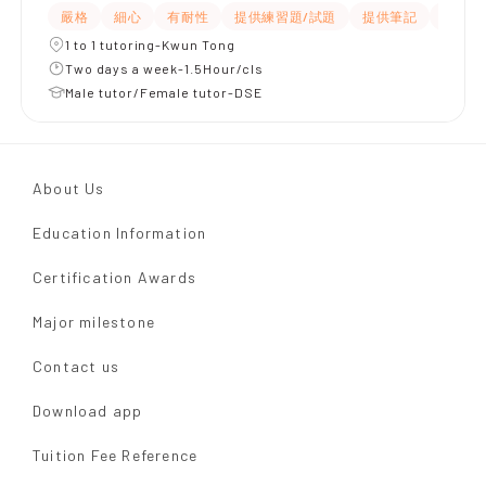
嚴格
細心
有耐性
提供練習題/試題
提供筆記
題目講
1 to 1 tutoring-Kwun Tong
Two days a week-1.5Hour/cls
Male tutor/Female tutor-DSE
About Us
Education Information
Certification Awards
Major milestone
Contact us
Download app
Tuition Fee Reference