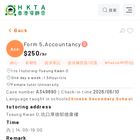
搜索
Female Form 5,Accountancy，Tseung Kwan O Tuition 
Back
Form 5,Accountancy
Accou
$250
/
hr
細心
有耐性
提供筆記
提供練習題/試題
WhatsAPP問功課
1 to 1 tutoring-Tseung Kwan O
One day a week -1.5Hour/cls
Female tutor-University
A349890
2026/06/10
Case number
｜Check-in time
Language taught in schools
Chinese Secondary School
tutoring address
Tseung Kwan O,坑口厚德邨德康樓
Time
六｜14:00-19:00
Remark