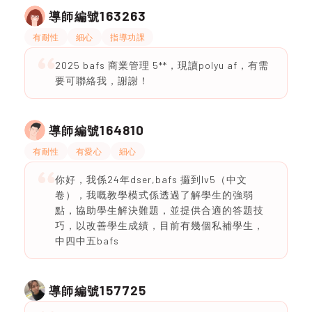
163263
導師編號
有耐性
細心
指導功課
2025 bafs 商業管理 5**，現讀polyu af，有需
要可聯絡我，謝謝！
164810
導師編號
有耐性
有愛心
細心
你好，我係24年dser,bafs 攞到Iv5（中文
卷），我嘅教學模式係透過了解學生的強弱
點，協助學生解決難題，並提供合適的答題技
巧，以改善學生成績，目前有幾個私補學生，
中四中五bafs
157725
導師編號