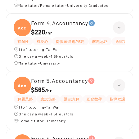
Male tutor/Female tutor-University Graduated
Form 4,Accountancy
Accou
$220
/
hr
有耐性
有愛心
提供練習題/試題
解題思路
應試策略
1 to 1 tutoring-Tai Po
One day a week -1.5Hour/cls
Male tutor-University
Form 5,Accountancy
Accou
$565
/
hr
解題思路
應試策略
題目講解
互動教學
指導功課
提
1 to 1 tutoring-Tai Wai
One day a week -1.5Hour/cls
Female tutor-University
Form 4,Accountancy