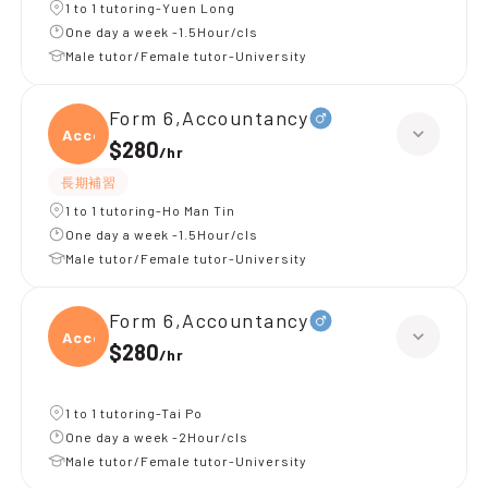
1 to 1 tutoring-Yuen Long
One day a week -1.5Hour/cls
Male tutor/Female tutor-University
Form 6,Accountancy
Accou
$280
/
hr
長期補習
1 to 1 tutoring-Ho Man Tin
One day a week -1.5Hour/cls
Male tutor/Female tutor-University
Form 6,Accountancy
Accou
$280
/
hr
1 to 1 tutoring-Tai Po
One day a week -2Hour/cls
Male tutor/Female tutor-University