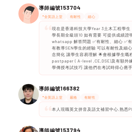
153704
導師編號
*全英語上堂
有耐性
細心
現在是香港科技大學Year 3土木工程學生 D
學長期全級頭10 如有需要 可提供成績證明
whatsapp 解答問題 ✅有耐性、細心 ✅
有教導SEN學生的經驗 可以有耐性及細心
念簡化 讓學生容易理解 🌟會根據學生嘅
pastpaper ( A-level ,CE,D
學傳授考試技巧 讓他們在考試時得心應手 
166382
導師編號
*全英語上堂
嚴格
有耐性
本人現職英文拼音及語文補習中心,熟悉Ph
153794
導師編號