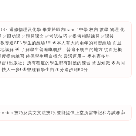
SE 選修物理及化學 畢業於區內band 1中學 校內 數學 物理 化
 ✅跟功課 ✅預習課文 ✅考試技巧 ✅提供相關練習 ✅課後
有教導過SEN學生的經驗❗️❗️❗️ 🌟本人有大約兩年的補習經驗 而且
地講解 🌟 了解學生普遍嘅弱點、普遍不明白的地方 從而把概
程度提供練習 確保學生明白概念 靈活運用～ 🌟有齊多年
SE)及有額外練習 (出版社）所有程度的學生都有對應的練習 鞏固知識 🌟為同
快人一步! 🌟曾經有學生由20分進步到60分
onics 技巧及英文文法技巧,並能提供上堂所需筆記和考試卷👍