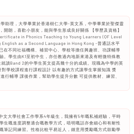
教學助理，大學畢業於香港樹仁大學-英文系，中學畢業於聖傑靈
，開朗，喜歡小朋友，能與學生形成良好關係 【學歷及資格】
ate in Phonics Teaching to Young Learners (QF Level
ng English as a Second Language in Hong Kong -普通話水平
SE後已在不同社福機構、補習中心、學校等擔任興趣班、功課輔導
驗。學生由K1至初中生，亦任教過內地新來港及有輕微特殊教
就讀Band 2的中學生英文提高幾十分的成績。現職為中學的英
針對學校課程進行課程設計 以有趣的方式讓學生掌握知識 獎
進行輔導 課後作業，幫助學生提升分數 可提供教材、練習、
香港中文大學社會工作學系4年級生，我擁有5年嘅私補經驗，平時
學生嘅進度調整適合嘅教學方式，唔明嘅話亦會細心和有耐性
嘅筆記同練習。性格比較平易近人，鍾意用獎勵嘅方式鼓勵學