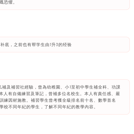
嘅恐懼。
生补底，之前也有帮学生由1升3的经验
私補及補習社經驗，曾為幼稚園、小1至初中學生補全科、功課
。本人有自備練習及筆記，曾補多位名校生。本人有責任感、嚴
訓練因材施教。補習學生曾考獲全級排名前十名、數學首名
學校不同年紀的學生，了解不同年紀的教學內容。