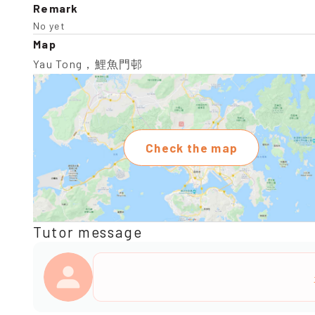
Remark
No yet
Map
Yau Tong，鯉魚門邨
Check the map
Tutor message