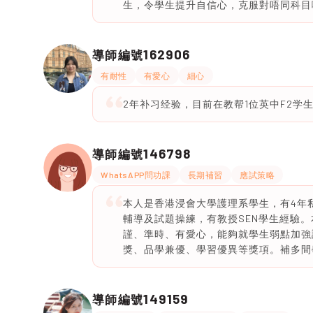
生，令學生提升自信心，克服對唔同科目
162906
導師編號
有耐性
有愛心
細心
2年补习经验，目前在教帮1位英中F2学
146798
導師編號
WhatsAPP問功課
長期補習
應試策略
本人是香港浸會大學護理系學生，有4年
輔導及試題操練，有教授SEN學生經驗
謹、準時、有愛心，能夠就學生弱點加強
獎、品學兼優、學習優異等獎項。補多間
149159
導師編號