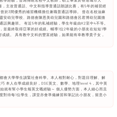
小學教學經驗，曾為傳統名校中文教師，碩士畢業於香港城市大
證書，主攻普通話、中文和指導普通話朗讀比賽，有5年的補習經
，曾於3間優秀的補習機構擔任兼職普通話導師。 曾在名校油麻
靈安幼兒學校、路德會陳恩美幼兒園和路德會呂君博幼兒園擔
話興趣班。 有近5年的私補經驗，學生年級由K2至中4不等。
，並最終取得亞軍的好成績。輔導1位2年級的小朋友在短短1學
好成績。 具有教中文科的豐富經驗，如果能有幸教導貴子女，
香港都會大學學生讀緊社會科學。本人相對耐心，對題目理解、解
 本人在學成績良好，DSE英文、數學、地理level 4，其中英
經驗，F2開始就有幫小學生報英文嘅經驗～ 個人優勢方面，本人細心而且
度對待每1位學生，課堂亦會準備練習和筆記比小朋友，留意小