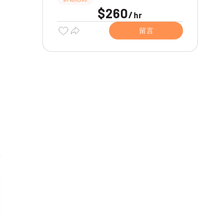
$260
/
hr
留言