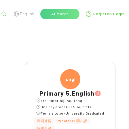
English
AI Match
Register/Login
r
Engli
Primary 5,English
l
1 to 1 tutoring-Yau Tong
One day a week -1.5Hour/cls
Female tutor-University Graduated
長期補習
WhatsAPP問功課
解題思路