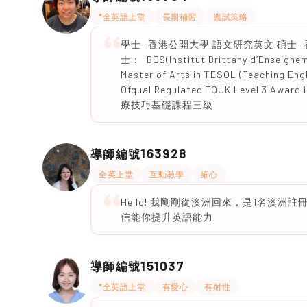
*全英語上堂
長期補習
應試策略
學士: 香港公開大學 語文研究英文 碩士
士： IBES(Institut Brittany d’Enseignem
Master of Arts in TESOL (Teaching E
Ofqual Regulated TQUK Level 3 Awa
療技巧基礎課程三級
163928
導師編號
全英上堂
互動教學
細心
Hello! 我剛剛從澳洲回來，是1名澳洲
信能你提升英語能力
151037
導師編號
*全英語上堂
有愛心
有耐性