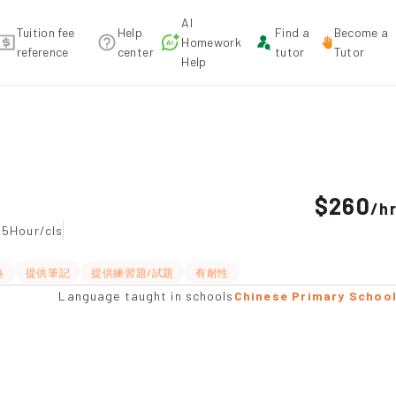
AI
Tuition fee
Help
Find a
Become a
Homework
reference
center
tutor
Tutor
Help
mendation
$260
/
h
.5Hour/cls
略
提供筆記
提供練習題/試題
有耐性
Language taught in schools
Chinese Primary Schoo