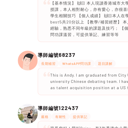
【基本情況】 🙌🏻 本人現讀香港城市
授課，本人相對耐心，亦有愛心，亦很喜
學生相關技巧 【個人成績】 🙌🏻本人
best5共20分以上 【教學/補習經歷
經驗，熟悉不同年級的課題及技巧； 【個人
問功課溫習，可提供筆記、練習等等
68237
導師編號
長期補習
WhatsAPP問功課
題目講解
This is Andy. I am graduated from City
university Chinese debating team. I hav
as talent acquisition position at a US 
122437
導師編號
嚴格
有耐性
提供筆記