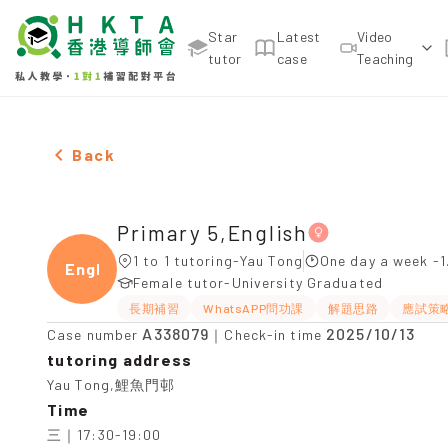
Star
Latest
Video
tutor
case
Teaching
Female Primary 5,English，Yau Tong Tuition recom
Back
Primary 5,English
1 to 1 tutoring-Yau Tong
One day a week -1
Engli
Female tutor-University Graduated
長期補習
WhatsAPP問功課
解題思路
應試策
A338079
2025/10/13
Case number
｜Check-in time
tutoring address
Yau Tong,鯉魚門邨
Time
三｜17:30-19:00