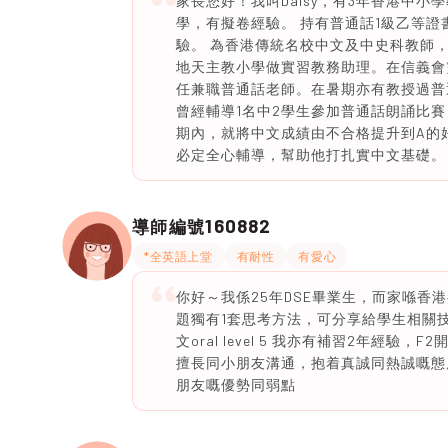
家長您好！我叫Daisy，有3年香港中
學，有擬卷經驗。 持有普通話1級乙等
驗。 為香港傳統名校中文及中史科教師
地天主教小學做實習教務助理。在信義會
任兼職普通話老師。在暑期亦有教授過普通
曾經輔導1名中2學生參加普通話朗誦比賽
期內，就將中文成績由不合格提升到A的
必定全心輔導，幫助他打扎實中文基礎。
160882
導師編號
*全英語上堂
有耐性
有愛心
你好～我係25年DSE畢業生，而家喺
題獨有1套思考方法，可分享給學生相關技巧
文oral level 5 我亦有補習2年
擅長同小朋友溝通，抱着真誠同熱誠嘅態
朋友嘅優勢同弱點