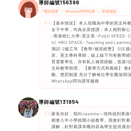
156396
導師編號
*獎罰制度
WhatsAPP問功課
長期補習
【基本情況】 本人現職為中學的英文科
女子中學，均為全英授課，本人相對耐心
-香港樹仁大學-英文系 -PolyU SPEED- Certific
4) -HKU SPACE- Teaching and Learni
測試-2級乙等 【教學/補習經歷】 D
班、英文專科導師，線上線下均有教學經
育需要學生。亦有私人補習經驗，曾讓1位
文科教學助理。 【教學方式和風格】 會
勵、懲罰制度 充分了解每位學生嘅強弱項
WhatsApp問功課等服務
131954
導師編號
家長你好，我叫Jasmine～現時就到
都會入中小學校開小組教學。我會針對着
講解，針對着課本嘅內容為學生提供適合