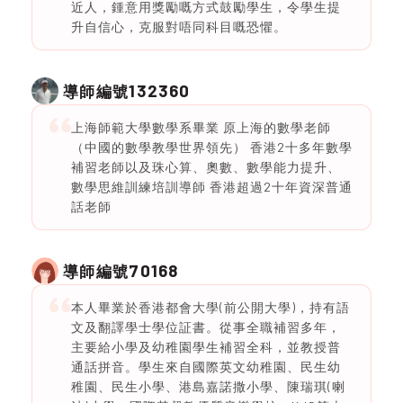
近人，鍾意用獎勵嘅方式鼓勵學生，令學生提
升自信心，克服對唔同科目嘅恐懼。
132360
導師編號
上海師範大學數學系畢業 原上海的數學老師
（中國的數學教學世界領先） 香港2十多年數學
補習老師以及珠心算、奧數、數學能力提升、
數學思維訓練培訓導師 香港超過2十年資深普通
話老師
70168
導師編號
本人畢業於香港都會大學(前公開大學)，持有語
文及翻譯學士學位証書。從事全職補習多年，
主要給小學及幼稚園學生補習全科，並教授普
通話拼音。學生來自國際英文幼稚園、民生幼
稚園、民生小學、港島嘉諾撒小學、陳瑞琪(喇