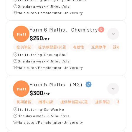
One day a week -1.5Hour/cls
Male tutor/Female tutor-University
Form 6,Maths、Chemistry
Maths
$250
/
hr
提供筆記
提供練習題/試題
有耐性
互動教學
課程設計
1 to 1 tutoring-Sheung Shui
One day a week -1.5Hour/cls
Male tutor/Female tutor-University
Form 5,Maths （M2）
Maths
$300
/
hr
長期補習
指導功課
提供練習題/試題
提供筆記
有耐性
1 to 1 tutoring-Sai Wan Ho
One day a week -1.5Hour/cls
Male tutor/Female tutor-University