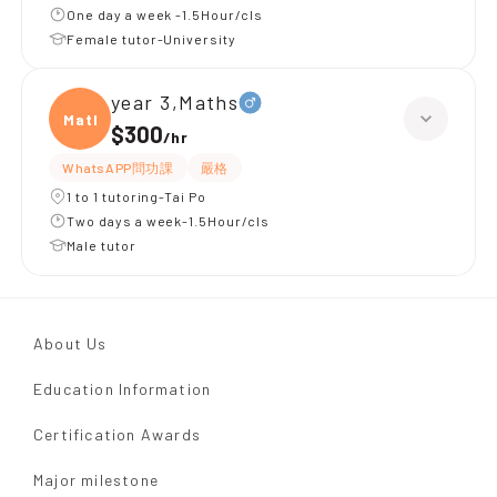
One day a week -1.5Hour/cls
Female tutor-University
year 3,Maths
Maths
$300
/
hr
WhatsAPP問功課
嚴格
1 to 1 tutoring-Tai Po
Two days a week-1.5Hour/cls
Male tutor
About Us
Education Information
Certification Awards
Major milestone