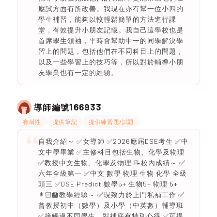
應試方面有所改善。我現在亦有幫一位小四的
學生補習，能夠以較輕鬆簡單的方法進行課
堂，有效提升小朋友記憶。我自己這學校也是
首席學生領袖，平時會幫助中一的同學解決學
習上的問題，包括他們在不同科目上的問題，
以及一些學習上的技巧等，所以對於輔導小朋
友學業也有一定的經驗。
166933
導師編號
有耐性
提供筆記
提供練習題/試題
自我介紹～ ✅女導師 ✅2026應屆DSE考生 ✅中
文中學畢業 ✅主修科目包括生物、化學及物理
✅教授中文生物、化學及物理 📝校內成績～ ✅
六年全級第一 ✅中文 數學 物理 生物 化學 全級
頭三 ✅DSE Predict 數學5+ 生物5+ 物理 5+
👩🏻‍🏫教學經驗～ ✅現致力於上門私補工作 ✅
曾教授初中（數學）及小學（中英數）輔導班
✅接觸過不同學生，對補底有特別心得 ✅可提