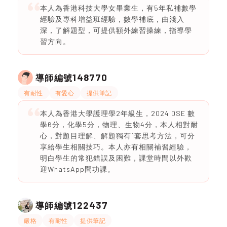
本人為香港科技大學女畢業生，有5年私補數學
經驗及專科增益班經驗，數學補底，由淺入
深，了解題型，可提供額外練習操練，指導學
習方向。
148770
導師編號
有耐性
有愛心
提供筆記
本人為香港大學護理學2年級生，2024 DSE 數
學6分，化學5分，物理、生物4分，本人相對耐
心，對題目理解、解題獨有1套思考方法，可分
享給學生相關技巧。本人亦有相關補習經驗，
明白學生的常犯錯誤及困難，課堂時間以外歡
迎WhatsApp問功課。
122437
導師編號
嚴格
有耐性
提供筆記