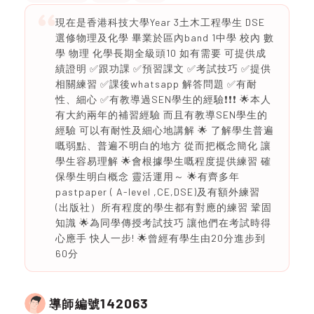
現在是香港科技大學Year 3土木工程學生 DSE
選修物理及化學 畢業於區內band 1中學 校內 數
學 物理 化學長期全級頭10 如有需要 可提供成
績證明 ✅跟功課 ✅預習課文 ✅考試技巧 ✅提供
相關練習 ✅課後whatsapp 解答問題 ✅有耐
性、細心 ✅有教導過SEN學生的經驗❗️❗️❗️ 🌟本人
有大約兩年的補習經驗 而且有教導SEN學生的
經驗 可以有耐性及細心地講解 🌟 了解學生普遍
嘅弱點、普遍不明白的地方 從而把概念簡化 讓
學生容易理解 🌟會根據學生嘅程度提供練習 確
保學生明白概念 靈活運用～ 🌟有齊多年
pastpaper ( A-level ,CE,DSE)及有額外練習
(出版社）所有程度的學生都有對應的練習 鞏固
知識 🌟為同學傳授考試技巧 讓他們在考試時得
心應手 快人一步! 🌟曾經有學生由20分進步到
60分
142063
導師編號