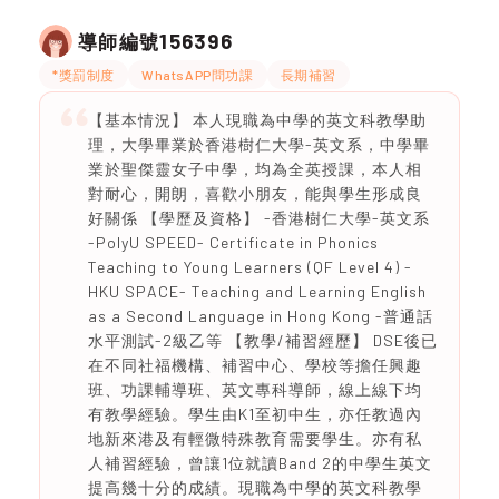
156396
導師編號
*獎罰制度
WhatsAPP問功課
長期補習
【基本情況】 本人現職為中學的英文科教學助
理，大學畢業於香港樹仁大學-英文系，中學畢
業於聖傑靈女子中學，均為全英授課，本人相
對耐心，開朗，喜歡小朋友，能與學生形成良
好關係 【學歷及資格】 -香港樹仁大學-英文系
-PolyU SPEED- Certificate in Phonics
Teaching to Young Learners (QF Level 4) -
HKU SPACE- Teaching and Learning English
as a Second Language in Hong Kong -普通話
水平測試-2級乙等 【教學/補習經歷】 DSE後已
在不同社福機構、補習中心、學校等擔任興趣
班、功課輔導班、英文專科導師，線上線下均
有教學經驗。學生由K1至初中生，亦任教過內
地新來港及有輕微特殊教育需要學生。亦有私
人補習經驗，曾讓1位就讀Band 2的中學生英文
提高幾十分的成績。現職為中學的英文科教學