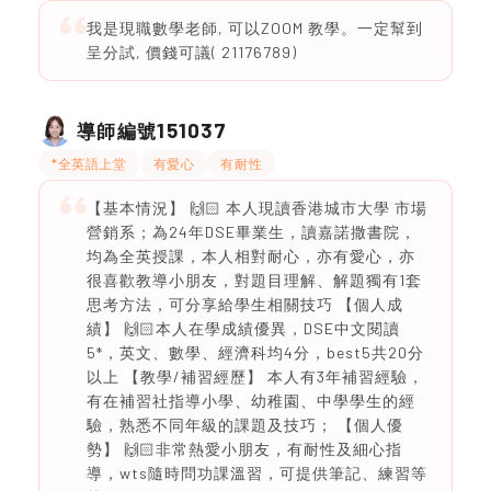
我是現職數學老師, 可以ZOOM 教學。一定幫到
呈分試, 價錢可議( 21176789)
151037
導師編號
*全英語上堂
有愛心
有耐性
【基本情況】 🙌🏻 本人現讀香港城市大學 市場
營銷系；為24年DSE畢業生，讀嘉諾撒書院，
均為全英授課，本人相對耐心，亦有愛心，亦
很喜歡教導小朋友，對題目理解、解題獨有1套
思考方法，可分享給學生相關技巧 【個人成
績】 🙌🏻本人在學成績優異，DSE中文閱讀
5*，英文、數學、經濟科均4分，best5共20分
以上 【教學/補習經歷】 本人有3年補習經驗，
有在補習社指導小學、幼稚園、中學學生的經
驗，熟悉不同年級的課題及技巧； 【個人優
勢】 🙌🏻非常熱愛小朋友，有耐性及細心指
導，wts隨時問功課溫習，可提供筆記、練習等