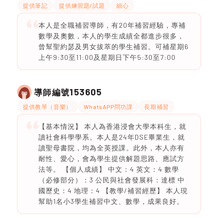
提供筆記
提供練習題/試題
細心
本人是全職補習導師，有20年補習經驗，專補
數學及奧數，本人的學生成績全都進步很多，
曾幫聖約瑟及男女拔萃的學生補習。可補星期6
上午9:30至11:00及星期日下午5:30至7:00
153605
導師編號
提供教琴（音樂）
WhatsAPP問功課
長期補習
【基本情況】 本人為香港浸會大學本科生，就
讀社會科學學系。本人是24年DSE畢業生，就
讀聖母書院，均為全英授課。此外，本人亦有
耐性、愛心，會為學生提供解題思路、應試方
法等。 【個人成績】 中文：4 英文：4 數學
（必修部分）：3 公民與社會發展科：達標 中
國歷史：4 地理：4 【教學/補習經歷】 本人現
幫助1名小3學生補習中文、數學，成果良好。