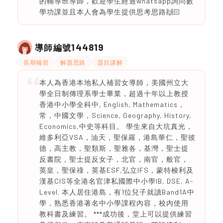
的輔導班導師，歡迎學生經過whatsapp詢問數
學功課並且本人會為學生提供思考思路🙌🏻
144819
導師編號
長期補習
解題思路
題目講解
本人為香港本地私人補習女導師，美國州立大
學全日制傳理系學士畢業，超過十年以上教授
香港中小學全科中, English, Mathematics，
常，中國文學，Science, Geography, History,
Economics,中史等科目。 學生來自大坑真光，
維多利亞VSA，油天，聖保羅，港島華仁，聖彼
德，高主教，聖類斯，聖雅各，基灣，聖士提
反書院，聖士提反女子，北官，南官，般官，
英皇，聖保祿，英基ESF,弘立IFS，蒙特梭利及
漢基CIS等全港名官津私國際中小學IB, DSE, A-
Level. 本人居住港島，有1位兒子就讀Band1A中
學，熟悉香港著名中小學課程內容，校內使用
教科書及練習。 ***成功後，堂上可以提供練習