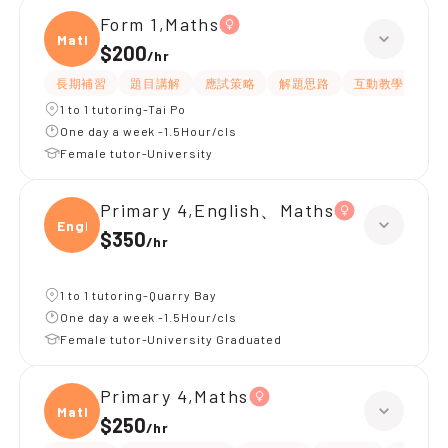
Form 1,Maths
Maths
$200
/
hr
長期補習
題目講解
應試策略
解題思路
互動教學
指
1 to 1 tutoring-Tai Po
One day a week -1.5Hour/cls
Female tutor-University
Primary 4,English、Maths
Engli
$350
/
hr
1 to 1 tutoring-Quarry Bay
One day a week -1.5Hour/cls
Female tutor-University Graduated
Primary 4,Maths
Maths
$250
/
hr