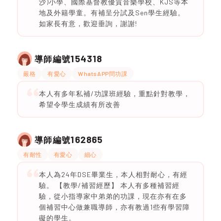
沙)小學、國際基督教優質音樂學校、KJS等本
地及外籍學童。有補呈分試及Sen學生經驗。
如家長有意，歡迎垂詢，謝謝!
154318
導師編號
嚴格
有愛心
WhatsAPP問功課
本人有多年私補/功課班經驗，重點針對教學，
希望令學生成績有所改善
162865
導師編號
有耐性
有愛心
細心
本人為24年DSE畢業生，本人相對耐心，有經
驗。 【教學/補習經歷】 本人有多種補習經
驗，從小指導家中弟弟的功課，現在亦有在多
個補習中心做兼職導師，亦有教過1些有學習障
礙的學生。