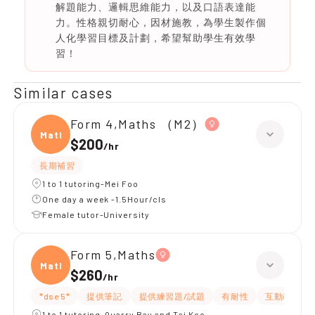
解題能力、邏輯思維能力，以及口語表達能
力。性格親切耐心，因材施教，為學生製作個
人化學習目標及計劃，希望幫助學生有效學
習！
Similar cases
Form 4,Maths （M2）
Maths
$200
/
hr
長期補習
1 to 1 tutoring-Mei Foo
One day a week -1.5Hour/cls
Female tutor-University
Form 5,Maths
Maths
$260
/
hr
*dse 5*
提供筆記
提供練習題/試題
有耐性
互動教學
1 to 1 tutoring-Quarry Bay and Tai Koo