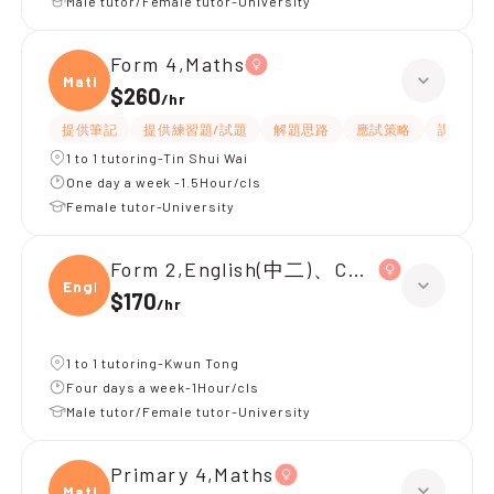
Male tutor/Female tutor-University
Form 4,Maths
Maths
$260
/
hr
提供筆記
提供練習題/試題
解題思路
應試策略
課程設計
1 to 1 tutoring-Tin Shui Wai
One day a week -1.5Hour/cls
Female tutor-University
Form 2,English(中二)、Chinese(中二)、
Engli
$170
/
hr
1 to 1 tutoring-Kwun Tong
Four days a week-1Hour/cls
Male tutor/Female tutor-University
Primary 4,Maths
Maths