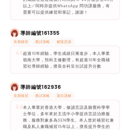
以上✅同時亦提供WhatsApp 問功課服務，有
需要可以提供練習和筆記，謝謝！
161355
導師編號
長期補習
應試策略
解題思路
超過10年經驗，學生成績日漸進步，本人畢業
嶺南大學，預科主修數理，有超過10年全職補
習社導師經驗，擅長全科呈分試提升分數
162936
導師編號
長期補習
應試策略
題目講解
本人畢業於香港大學，修讀言語及聽覺科學學
士學位，多年來於主流中小學提供言語治療服
務，服務對象多為SEN學生。本人曾於補習社兼
職及私人兼職補習15年以上，擅長提升學生的