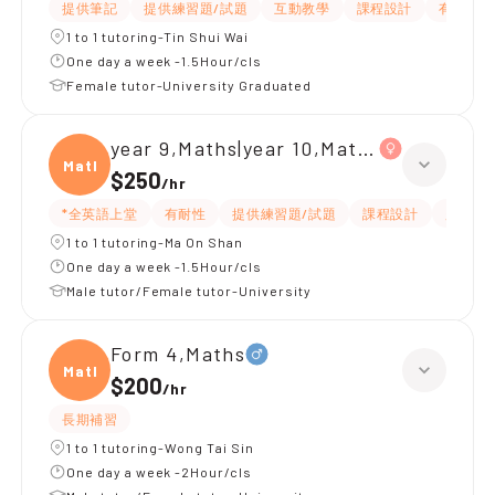
提供筆記
提供練習題/試題
互動教學
課程設計
有耐性
1 to 1 tutoring-Tin Shui Wai
One day a week -1.5Hour/cls
Female tutor-University Graduated
year 9,Maths|year 10,Maths
Maths
$250
/
hr
*全英語上堂
有耐性
提供練習題/試題
課程設計
題目講
1 to 1 tutoring-Ma On Shan
One day a week -1.5Hour/cls
Male tutor/Female tutor-University
Form 4,Maths
Maths
$200
/
hr
長期補習
1 to 1 tutoring-Wong Tai Sin
One day a week -2Hour/cls