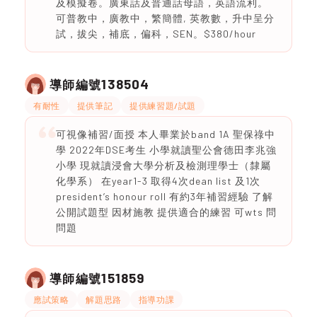
及模擬卷。廣東話及普通話母語，英語流利。
可普教中，廣教中，繁簡體, 英教數，升中呈分
試，拔尖，補底，偏科，SEN。$380/hour
138504
導師編號
有耐性
提供筆記
提供練習題/試題
可視像補習/面授 本人畢業於band 1A 聖保祿中
學 2022年DSE考生 小學就讀聖公會德田李兆強
小學 現就讀浸會大學分析及檢測理學士（隸屬
化學系） 在year1-3 取得4次dean list 及1次
president’s honour roll 有約3年補習經驗 了解
公開試題型 因材施教 提供適合的練習 可wts 問
問題
151859
導師編號
應試策略
解題思路
指導功課