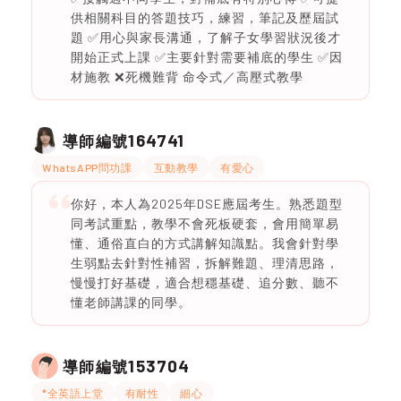
供相關科目的答題技巧，練習，筆記及歷屆試
題 ✅用心與家長溝通，了解子女學習狀況後才
開始正式上課 ✅主要針對需要補底的學生 ✅因
材施教 ❌死機難背 命令式／高壓式教學
164741
導師編號
WhatsAPP問功課
互動教學
有愛心
你好，本人為2025年DSE應屆考生。熟悉題型
同考試重點，教學不會死板硬套，會用簡單易
懂、通俗直白的方式講解知識點。我會針對學
生弱點去針對性補習，拆解難題、理清思路，
慢慢打好基礎，適合想穩基礎、追分數、聽不
懂老師講課的同學。
153704
導師編號
*全英語上堂
有耐性
細心