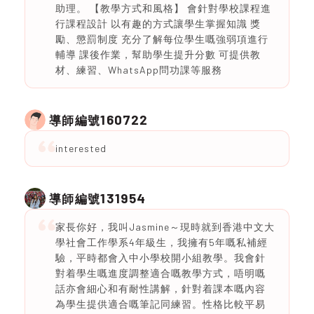
助理。 【教學方式和風格】 會針對學校課程進
行課程設計 以有趣的方式讓學生掌握知識 獎
勵、懲罰制度 充分了解每位學生嘅強弱項進行
輔導 課後作業，幫助學生提升分數 可提供教
材、練習、WhatsApp問功課等服務
160722
導師編號
interested
131954
導師編號
家長你好，我叫Jasmine～現時就到香港中文大
學社會工作學系4年級生，我擁有5年嘅私補經
驗，平時都會入中小學校開小組教學。我會針
對着學生嘅進度調整適合嘅教學方式，唔明嘅
話亦會細心和有耐性講解，針對着課本嘅內容
為學生提供適合嘅筆記同練習。性格比較平易