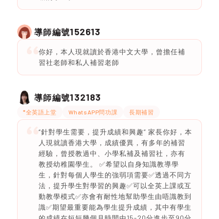
152613
導師編號
你好，本人現就讀於香港中文大學，曾擔任補
習社老師和私人補習老師
132183
導師編號
*全英語上堂
WhatsAPP問功課
長期補習
“針對學生需要，提升成績和興趣” 家長你好，本
人現就讀香港大學，成績優異，有多年的補習
經驗，曾授教過中、小學私補及補習社，亦有
教授幼稚園學生。 ✅希望以自身知識教導學
生，針對每個人學生的強弱項需要✅透過不同方
法，提升學生對學習的興趣✅可以全英上課或互
動教學模式✅亦會有耐性地幫助學生由唔識教到
識✅期望最重要能為學生提升成績，其中有學生
的成績在短短幾個月時間由15-20分進步至90分