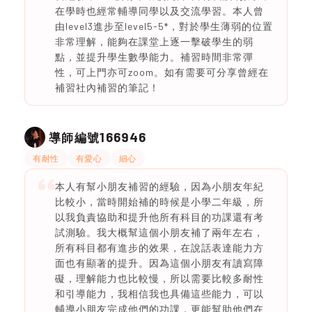
在學時也經常輔導同學以及交流學習。本人曾
由level3進步至level5-5*，對於學生薄弱的位置
非常理解，能夠在課堂上逐一擊破學生的弱
點，並提升學生數學能力。補習時間非常彈
性，可上門亦可zoom。如有需要可分享曾經在
補習社內補習的筆記！
166946
導師編號
有耐性
有愛心
細心
本人有幫小朋友補習的經驗，因為小朋友年紀
比較小，當時開始補的時候是小學二年級，所
以我負責協助和提升他所有科目的功課還有考
試測驗。我大概幫這個小朋友補了兩年左右，
所有科目都有進步的效果，在說話表達能力方
面也有顯著的提升。因為這個小朋友有讀寫障
礙，理解能力也比較慢，所以需要比較多耐性
和引導能力，我相信我也具備這些能力，可以
輔導小朋友完成他們的功課，更能幫助他們在