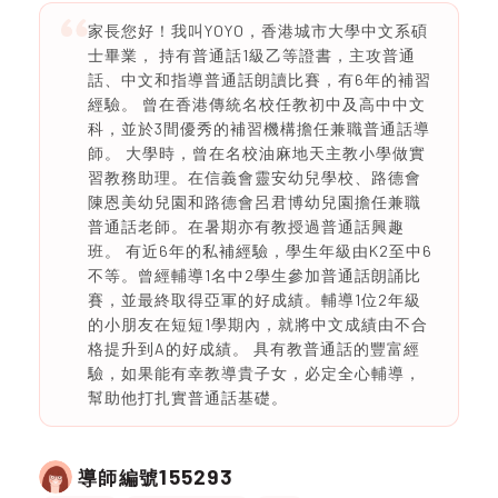
家長您好！我叫YOYO，香港城市大學中文系碩
士畢業， 持有普通話1級乙等證書，主攻普通
話、中文和指導普通話朗讀比賽，有6年的補習
經驗。 曾在香港傳統名校任教初中及高中中文
科，並於3間優秀的補習機構擔任兼職普通話導
師。 大學時，曾在名校油麻地天主教小學做實
習教務助理。在信義會靈安幼兒學校、路德會
陳恩美幼兒園和路德會呂君博幼兒園擔任兼職
普通話老師。在暑期亦有教授過普通話興趣
班。 有近6年的私補經驗，學生年級由K2至中6
不等。曾經輔導1名中2學生參加普通話朗誦比
賽，並最終取得亞軍的好成績。輔導1位2年級
的小朋友在短短1學期內，就將中文成績由不合
格提升到A的好成績。 具有教普通話的豐富經
驗，如果能有幸教導貴子女，必定全心輔導，
幫助他打扎實普通話基礎。
155293
導師編號