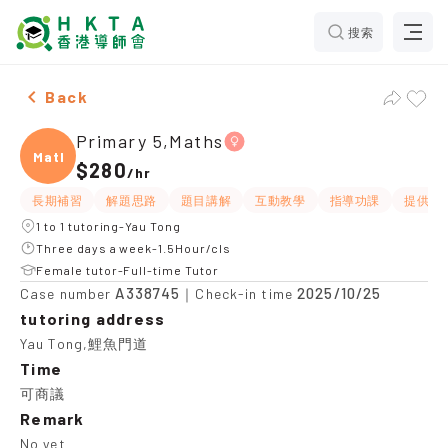
搜索
Female Primary 5,Maths，Yau Tong Tuition recommend
Back
Primary 5,Maths
Maths
$280
/
hr
長期補習
解題思路
題目講解
互動教學
指導功課
提供練
1 to 1 tutoring-Yau Tong
Three days a week-1.5Hour/cls
Female tutor-Full-time Tutor
A338745
2025/10/25
Case number
｜Check-in time
tutoring address
Yau Tong,鯉魚門道
Time
可商議
Remark
No yet