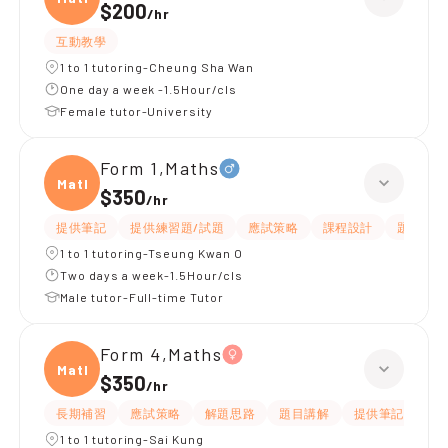
$200
/
hr
互動教學
1 to 1 tutoring-Cheung Sha Wan
One day a week -1.5Hour/cls
Female tutor-University
Form 1,Maths
Maths
$350
/
hr
提供筆記
提供練習題/試題
應試策略
課程設計
題目講解
1 to 1 tutoring-Tseung Kwan O
Two days a week-1.5Hour/cls
Male tutor-Full-time Tutor
Form 4,Maths
Maths
$350
/
hr
長期補習
應試策略
解題思路
題目講解
提供筆記
提
1 to 1 tutoring-Sai Kung