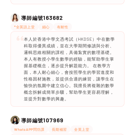
163682
導師編號
*全英語上堂
細心
有耐性
本人於香港中學文憑考試（HKDSE）中在數學
科取得優異成績，並在大學期間修讀與分析、
邏輯思維相關的課程，具備紮實的數理基礎。
本人有教授小學生數學的經驗，能幫助學生掌
握基礎概念，逐步提升解題能力。 在教學方
面，本人耐心細心，會按照學生的學習進度和
性格因材施教，並提供合適的練習，讓學生在
愉快的氛圍中建立信心。我擅長將複雜的數學
概念拆解成簡單步驟，幫助學生更容易理解，
並提升對數學的興趣。
107969
導師編號
WhatsAPP問功課
長期補習
全英上堂