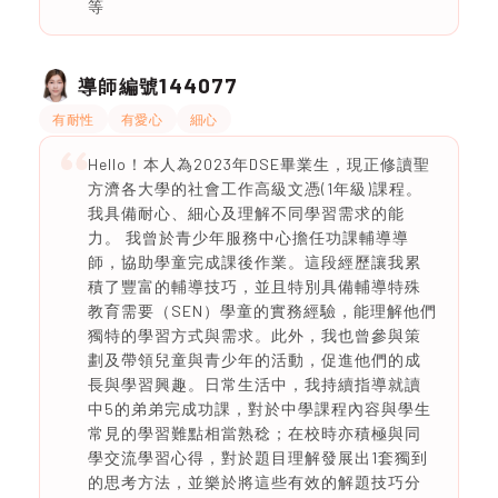
等
144077
導師編號
有耐性
有愛心
細心
Hello！本人為2023年DSE畢業生，現正修讀聖
方濟各大學的社會工作高級文憑(1年級)課程。
我具備耐心、細心及理解不同學習需求的能
力。 我曾於青少年服務中心擔任功課輔導導
師，協助學童完成課後作業。這段經歷讓我累
積了豐富的輔導技巧，並且特別具備輔導特殊
教育需要（SEN）學童的實務經驗，能理解他們
獨特的學習方式與需求。此外，我也曾參與策
劃及帶領兒童與青少年的活動，促進他們的成
長與學習興趣。日常生活中，我持續指導就讀
中5的弟弟完成功課，對於中學課程內容與學生
常見的學習難點相當熟稔；在校時亦積極與同
學交流學習心得，對於題目理解發展出1套獨到
的思考方法，並樂於將這些有效的解題技巧分