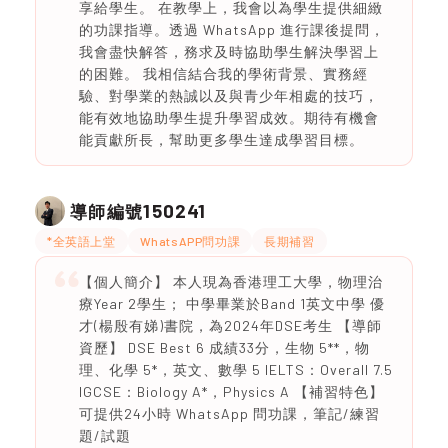
享給學生。 在教學上，我會以為學生提供細緻
的功課指導。透過 WhatsApp 進行課後提問，
我會盡快解答，務求及時協助學生解決學習上
的困難。 我相信結合我的學術背景、實務經
驗、對學業的熱誠以及與青少年相處的技巧，
能有效地協助學生提升學習成效。期待有機會
能貢獻所長，幫助更多學生達成學習目標。
150241
導師編號
*全英語上堂
WhatsAPP問功課
長期補習
【個人簡介】 本人現為香港理工大學，物理治
療Year 2學生； 中學畢業於Band 1英文中學 優
才(楊殷有娣)書院，為2024年DSE考生 【導師
資歷】 DSE Best 6 成績33分，生物 5**，物
理、化學 5*，英文、數學 5 IELTS：Overall 7.5
IGCSE：Biology A*，Physics A 【補習特色】
可提供24小時 WhatsApp 問功課，筆記/練習
題/試題