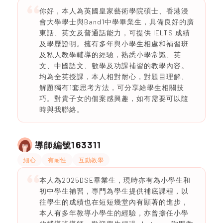
你好，本人為英國皇家藝術學院碩士、香港浸
會大學學士與Band1中學畢業生，具備良好的廣
東話、英文及普通話能力，可提供 IELTS 成績
及學歷證明。擁有多年與小學生相處和補習班
及私人教學輔導的經驗，熟悉小學常識、英
文、中國語文、數學及功課補習的教學內容。
均為全英授課，本人相對耐心，對題目理解、
解題獨有1套思考方法，可分享給學生相關技
巧。對貴子女的個案感興趣，如有需要可以隨
時與我聯絡。
163311
導師編號
細心
有耐性
互動教學
本人為2025DSE畢業生，現時亦有為小學生和
初中學生補習，專門為學生提供補底課程，以
往學生的成績也在短短幾堂內有顯著的進步，
本人有多年教導小學生的經驗，亦曾擔任小學