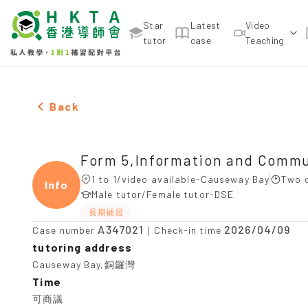
Star
Latest
Video
tutor
case
Teaching
Female Form 5,Information and Communication T
Back
Form 5,Information and Comm
1 to 1/video available-Causeway Bay
Two d
Infor
Male tutor/Female tutor-DSE
長期補習
A347021
2026/04/09
Case number
｜Check-in time
tutoring address
Causeway Bay,銅鑼灣
Time
可商議