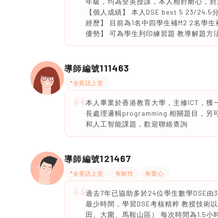
年級，均為全英授課，本人相對耐心，對
【個人成績】 本人DSE best 5 23/2
經歷】 目前為1名中四學生補M2 2名學生
優勢】 可為學生列印練習題 教導解題方
111463
導師編號
*全英語上堂
本人畢業於香港教育大學，主修ICT，獲一
長處理邏輯programming 相關題
和人工智能課題，歡迎聯絡查詢
121467
導師編號
*全英語上堂
有耐性
有愛心
過去7年已協助多於24位學生數學DSE由3升
最少時間，學習DSE考核精粹 教授技術以應對
田、大圍、馬鞍山區） 每次時間為1.5小時至