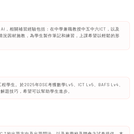
 & AI，相關補習經驗包括：在中學兼職教授中五中六ICT，以及
生情況因材施教，為學生製作筆記和練習，上課希望以輕鬆的形
生。於2025年DSE考獲數學Lv5、ICT Lv5、BAFS Lv4、
自己解題技巧，希望可以幫助學生進步。
IC T的出題方向及出題問法，以及有學校及聯會之試卷提供，本