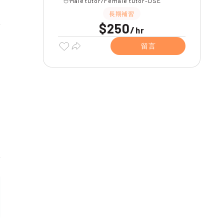
Male tutor/Female tutor-DSE
長期補習
$250
/
hr
留言