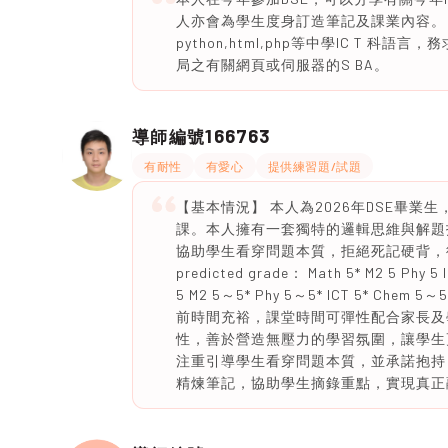
人亦會為學生度身訂造筆記及課業內容。
python,html,php等中學IC T
局之有關網頁或伺服器的S BA。
166763
導師編號
有耐性
有愛心
提供練習題/試題
【基本情況】 本人為2026年DSE畢
課。本人擁有一套獨特的邏輯思維與解題
協助學生看穿問題本質，拒絕死記硬背，
predicted grade： Math 5* M2 5 Phy 5
5 M2 5～5* Phy 5～5* ICT 5*
前時間充裕，課堂時間可彈性配合家長及
性，善於營造無壓力的學習氛圍，讓學生
注重引導學生看穿問題本質，並承諾抱持
精煉筆記，協助學生摘錄重點，實現真正