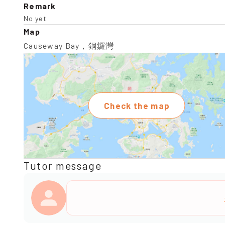
Remark
No yet
Map
Causeway Bay，銅鑼灣
Check the map
Tutor message