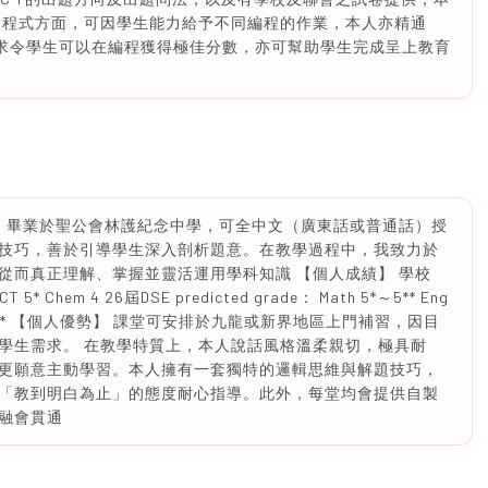
 程式方面，可因學生能力給予不同編程的作業，本人亦精通
 科語言，務求令學生可以在編程獲得極佳分數，亦可幫助學生完成呈上教育
業生，畢業於聖公會林護紀念中學，可全中文（廣東話或普通話）授
技巧，善於引導學生深入剖析題意。在教學過程中，我致力於
從而真正理解、掌握並靈活運用學科知識 【個人成績】 學校
 ICT 5* Chem 4 26屆DSE predicted grade： Math 5*～5** Eng
 Chem 5～5* 【個人優勢】 課堂可安排於九龍或新界地區上門補習，因目
學生需求。 在教學特質上，本人說話風格溫柔親切，極具耐
更願意主動學習。本人擁有一套獨特的邏輯思維與解題技巧，
「教到明白為止」的態度耐心指導。此外，每堂均會提供自製
融會貫通