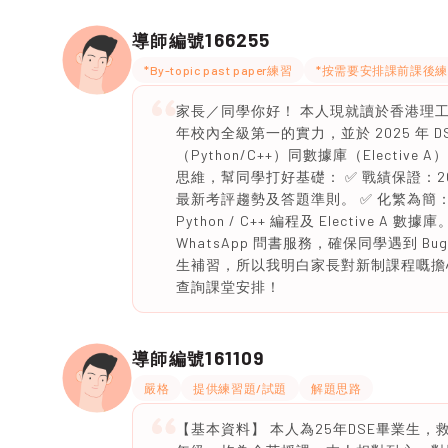
166255
導師編號
*By-topic past paper練習
*按需要安排課前課後練
家長／同學你好！ 本人現就讀於香港理工
年校內全級第一的實力，並於 2025 年 D
（Python/C++）同數據庫（Elect
思維，幫同學打好基礎： ✅ 戰績保證：202
最新考評趨勢及答題準則。 ✅ 化繁為
Python / C++ 編程及 Elective A
WhatsApp 問書服務，確保同學遇到 B
生補習，所以我明白家長對新制課程嘅擔
查詢課堂安排！
161109
導師編號
嚴格
提供練習題/試題
解題思路
【基本資料】 本人為25年DSE畢業生