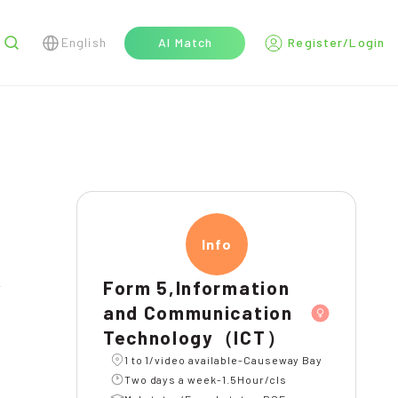
English
AI Match
Register/Login
r
Infor
Form 5,Information
and Communication
Technology（ICT）
1 to 1/video available-Causeway Bay
Two days a week-1.5Hour/cls