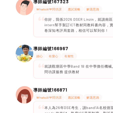
167323
導師編號
WhatsAPP問功課
應試策略
解題思路
你好，我係2026 DSER Linzin，就讀南區
intern幫手製訂ICT教材同教科書內容，
卷深知考評局套路，相信可以幫到你！
166967
導師編號
細心
有愛心
有耐性
就讀觀塘區中學Band 1B 在中學擔任機械
問功課服務 提供教材
166871
導師編號
WhatsAPP問功課
應試策略
解題思路
本人為26年DSE考生，讀band1A名校德望中學