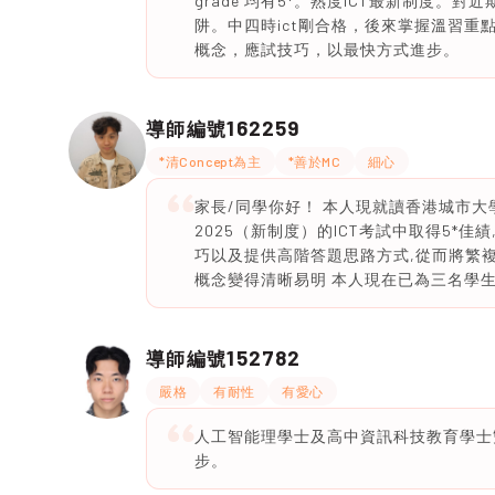
grade 均有5*。熟度ICT最新制度
阱。中四時ict剛合格，後來掌握溫習重
概念，應試技巧，以最快方式進步。
162259
導師編號
*清Concept為主
*善於MC
細心
家長/同學你好！ 本人現就讀香港城市大
2025（新制度）的ICT考試中取得5*佳
巧以及提供高階答題思路方式,從而將繁
概念變得清晰易明 本人現在已為三名學
152782
導師編號
嚴格
有耐性
有愛心
人工智能理學士及高中資訊科技教育學士雙
步。