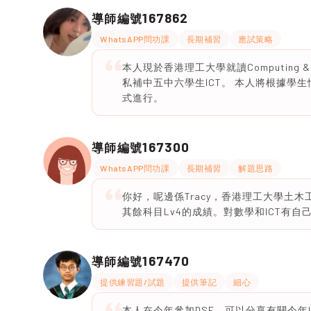
167862
導師編號
WhatsAPP問功課
長期補習
應試策略
本人現於香港理工大學就讀Computing
私補中五中六學生ICT。 本人將根據學
式進行。
167300
導師編號
WhatsAPP問功課
長期補習
解題思路
你好，呢邊係Tracy，香港理工大學土木工程學
其餘科目Lv4的成績。對數學和ICT有
167470
導師編號
提供練習題/試題
提供筆記
細心
本人在今年參加DSE，可以分享有關今年