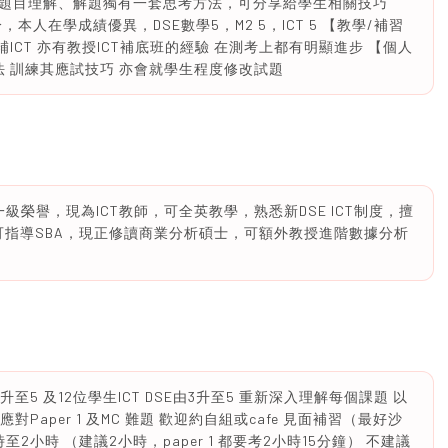
題目理解、解題獨有一套思考方法，可分享給學生相關技巧
4.5分，本人在學成績優異，DSE數學5，M2 5，ICT 5 【教學/補習
補ICT 亦有教授ICT補底班的經驗 在測考上都有明顯進步 【個人
法 訓練其應試技巧 亦會就學生程度修改試題
級榮譽，現為ICT教師，可全英教學，熟悉新DSE ICT制度，擅
目，另可指導SBA，現正修讀商業分析碩士，可額外教授進階數據分析
至5 及12位學生ICT DSE由3升至5 重新深入理解每個課題 以
Paper 1 及MC 難題 歡迎約自組或cafe 見面補習（最好沙
2小時 （建議2小時，paper 1 都要考2小時15分鐘） 不建議