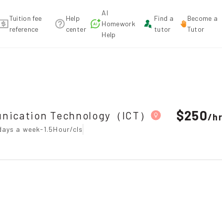
AI
Tuition fee
Help
Find a
Become a
Homework
reference
center
tutor
Tutor
Help
echnology（ICT），Causeway Bay Tuition recommendation
$250
unication Technology（ICT）
/
h
ays a week-1.5Hour/cls