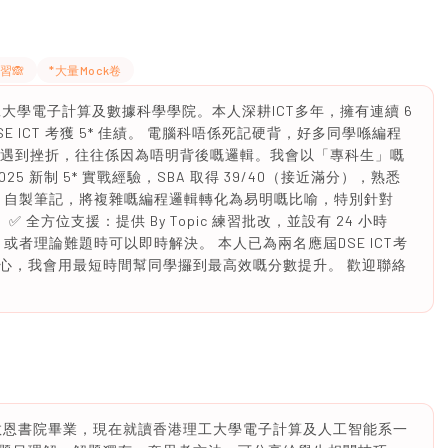
習🙈
*大量Mock卷
大學電子計算及數據科學學院。本人深耕ICT多年，擁有連續 6
SE ICT 考獲 5* 佳績。 電腦科唔係死記硬背，好多同學喺編程
ive A）遇到挫折，往往係因為唔明背後嘅邏輯。我會以「專科生」嘅
5 新制 5* 實戰經驗，SBA 取得 39/40（接近滿分），熟悉
簡：自製筆記，將複雜嘅編程邏輯轉化為易明嘅比喻，特別針對
 數據庫。 ✅ 全方位支援：提供 By Topic 練習批改，並設有 24 小時
ug 或者理論難題時可以即時解決。 本人已為兩名應屆DSE ICT考
心，我會用最短時間幫同學攞到最高效嘅分數提升。 歡迎聯絡
，救恩書院畢業，現在就讀香港理工大學電子計算及人工智能系一