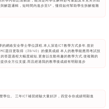
。對近期所學內容記憶猶新，能清楚向學生解釋必考重點及常見失分陷
點與解題邏輯，短時間內進步至5*，懂得如何幫助學生拆解複雜
學的網絡安全學士學位課程,本人深造ICT教學方式多年,曾於
績,MC題目更取得（39/40）的優異成績 本人的教學能應用考試技
複的答題過程大幅度縮短,更會以生動有趣的教學方式,使複雜的
生提供全方位支援,而且經過我的教導後成績有明顯進步
學位。 三年ICT補習經驗大量好評，四堂令你成績明顯進