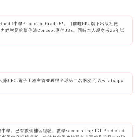
Band 1中學Predicted Grade 5*。目前喺HKU旗下出版社做
實力絕對足夠幫你清Concept應付DSE。同時本人親身考26年試
人隊CFO,電子工程主管並獲得全球第二名兩次 可以whatsapp
。已有數個補習經驗。數學/accounting/ ICT Predicted