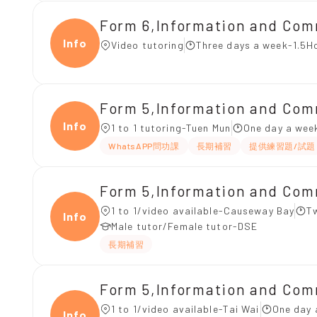
Form 6,Information and C
Infor
Video tutoring
Three days a week-1.5H
Form 5,Information and Co
Infor
1 to 1 tutoring-Tuen Mun
One day a week
WhatsAPP問功課
長期補習
提供練習題/試題
Form 5,Information and Co
1 to 1/video available-Causeway Bay
T
Infor
Male tutor/Female tutor-DSE
長期補習
Form 5,Information and Co
1 to 1/video available-Tai Wai
One day 
Infor