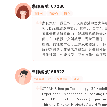
167286
導師編號
有耐性
有愛心
細心
家長您好，我是Yan，現為香港中文大
習，DSE成績為中文5、數學5、英文4、
邏輯分析與解題能力，能準確拆解數學及
師，主力教授中文與數學；現時正指導一
經驗。我性格耐心，上課風格靈活，不傾
解解題思路，並提供精簡筆記與針對性練
視像補習，如能接受，我會按學生進度調
166923
導師編號
*全英語上堂
提供筆記
細心
STEAM & Design Technology | 3D Modelli
Experience, Experienced in Teaching H
of STEM Education (Present) Expert in
Thinking & Maker Projects Award Winne