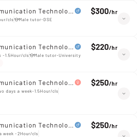
$300
ommunication Technology（ICT）、Maths 
/
hr
our/cls
Male tutor-DSE
$220
mmunication Technology（ICT）
/
hr
 -1.5Hour/cls
Male tutor-University
$250
mmunication Technology（ICT）
/
hr
wo days a week-1.5Hour/cls
$250
mmunication Technology（ICT）
/
hr
a week -2Hour/cls