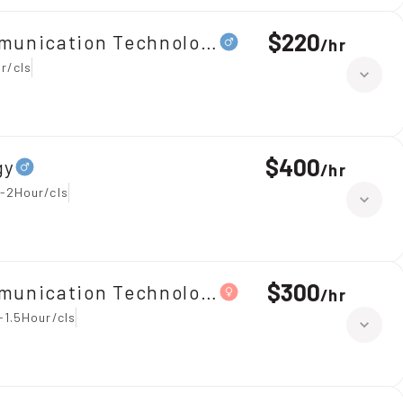
$220
mmunication Technology（ICT）
/
hr
r/cls
$400
gy
/
hr
 -2Hour/cls
$300
mmunication Technology（ICT）
/
hr
-1.5Hour/cls