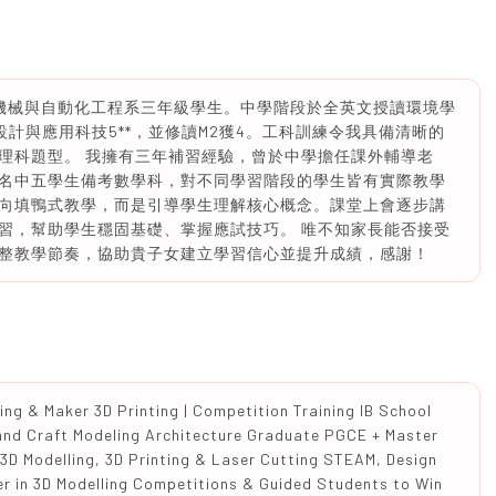
學機械與自動化工程系三年級學生。中學階段於全英文授讀環境學
設計與應用科技5**，並修讀M2獲4。工科訓練令我具備清晰的
理科題型。 我擁有三年補習經驗，曾於中學擔任課外輔導老
名中五學生備考數學科，對不同學習階段的學生皆有實際教學
向填鴨式教學，而是引導學生理解核心概念。課堂上會逐步講
習，幫助學生穩固基礎、掌握應試技巧。 唯不知家長能否接受
整教學節奏，協助貴子女建立學習信心並提升成績，感謝！
ng & Maker 3D Printing | Competition Training IB School
and Craft Modeling Architecture Graduate PGCE + Master
 3D Modelling, 3D Printing & Laser Cutting STEAM, Design
r in 3D Modelling Competitions & Guided Students to Win