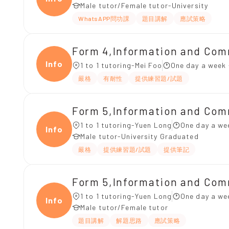
Male tutor/Female tutor-University
WhatsAPP問功課
題目講解
應試策略
Form 4,Information and Co
Infor
1 to 1 tutoring-Mei Foo
One day a week 
嚴格
有耐性
提供練習題/試題
Form 5,Information and Co
1 to 1 tutoring-Yuen Long
One day a we
Infor
Male tutor-University Graduated
嚴格
提供練習題/試題
提供筆記
Form 5,Information and Co
1 to 1 tutoring-Yuen Long
One day a we
Infor
Male tutor/Female tutor
題目講解
解題思路
應試策略