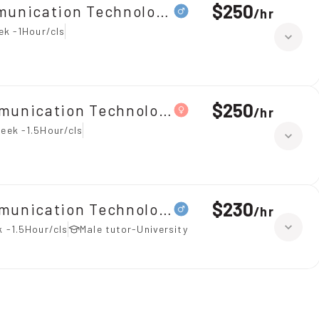
$250
mmunication Technology（ICT）
/
hr
ek -1Hour/cls
$250
mmunication Technology（ICT）
/
hr
eek -1.5Hour/cls
$230
mmunication Technology（ICT）
/
hr
 -1.5Hour/cls
Male tutor-University