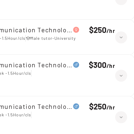
$250
mmunication Technology（ICT）
/
hr
-1.5Hour/cls
Male tutor-University
$300
mmunication Technology（ICT）
/
hr
ek -1.5Hour/cls
$250
mmunication Technology（ICT）
/
hr
ek -1.5Hour/cls