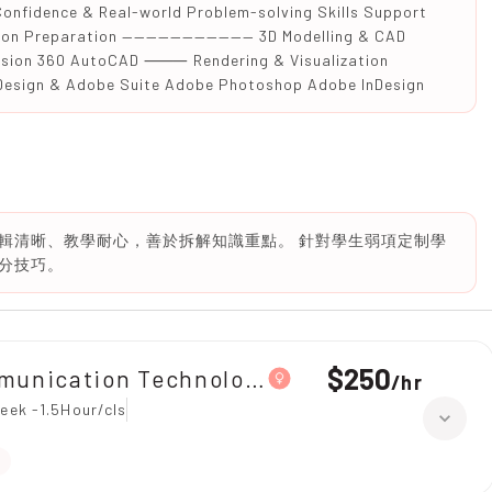
 Confidence & Real-world Problem-solving Skills Support
ition Preparation ——————————— 3D Modelling & CAD
Fusion 360 AutoCAD ⸻ Rendering & Visualization
sign & Adobe Suite Adobe Photoshop Adobe InDesign
輯清晰、教學耐心，善於拆解知識重點。 針對學生弱項定制學
分技巧。
$250
mmunication Technology（ICT）
/
hr
eek -1.5Hour/cls