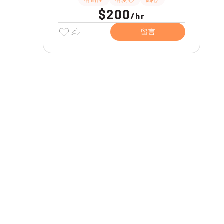
$200
/
hr
留言