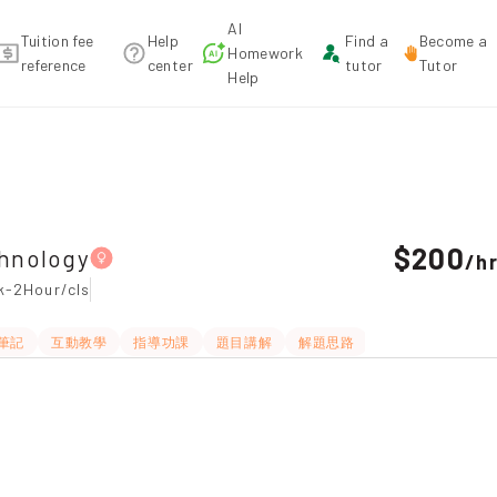
AI
Tuition fee
Help
Find a
Become a
Homework
reference
center
tutor
Tutor
Help
rry Bay Tuition recommendation
$200
chnology
/
h
k-2Hour/cls
筆記
互動教學
指導功課
題目講解
解題思路
長期補習
Wha