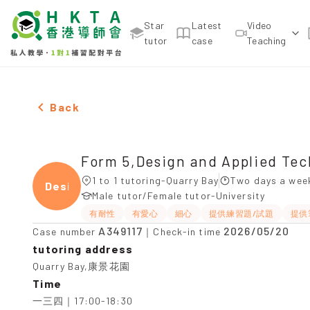
Star
Latest
Video
tutor
case
Teaching
Female Form 5,Design and Applied Technology，Qua
Back
Form 5,Design and Applied Te
1 to 1 tutoring-Quarry Bay
Two days a wee
Desig
Male tutor/Female tutor-University
有耐性
有愛心
細心
提供練習題/試題
提供
A349117
2026/05/20
Case number
｜Check-in time
tutoring address
Quarry Bay,康景花園
Time
一三四｜17:00-18:30