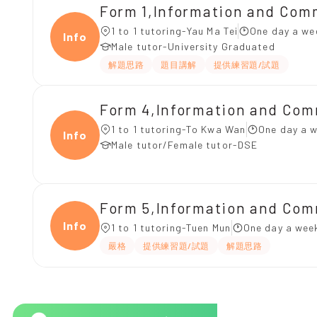
Form 1,Information and Co
1 to 1 tutoring-Yau Ma Tei
One day a we
Infor
Male tutor-University Graduated
解題思路
題目講解
提供練習題/試題
Form 4,Information and Co
1 to 1 tutoring-To Kwa Wan
One day a w
Infor
Male tutor/Female tutor-DSE
Form 5,Information and Co
Infor
1 to 1 tutoring-Tuen Mun
One day a week
嚴格
提供練習題/試題
解題思路