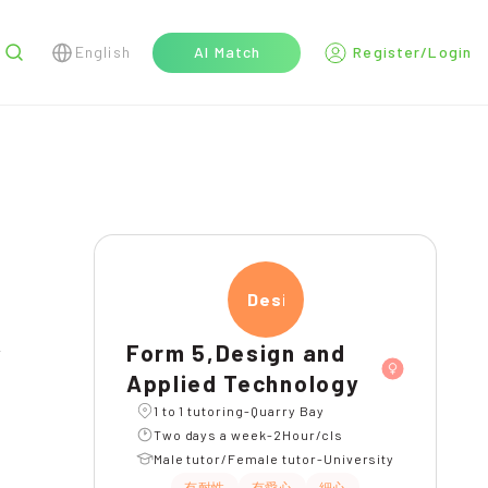
English
AI Match
Register/Login
r
Desig
tsAPP問功課
Form 5,Design and
Applied Technology
1 to 1 tutoring-Quarry Bay
Two days a week-2Hour/cls
Male tutor/Female tutor-University
有耐性
有愛心
細心