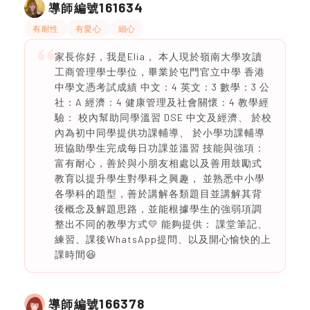
161634
導師編號
有耐性
有愛心
細心
家長你好，我是Elia， 本人現於嶺南大學攻讀
工商管理學士學位，畢業於屯門官立中學 香港
中學文憑考試成績 中文：4 英文：3 數學：3 公
社：A 經濟：4 健康管理及社會關懷：4 教學經
驗： 校內幫助同學溫習 DSE 中文及經濟、 於校
內為初中同學提供功課輔導、 於小學功課輔導
班協助學生完成每日功課並溫習 技能與強項：
富有耐心，善於與小朋友相處以及善用鼓勵式
教育以提升學生對學科之興趣， 並熟悉中小學
各學科的題型，善於講解各類題目並講解其背
後概念及解題思路，並能根據學生的強弱項調
整出不同的教學方式💛 能夠提供： 課堂筆記、
練習、課後WhatsApp提問、以及開心愉快的上
課時間😆
166378
導師編號