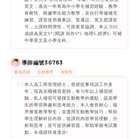
英文，過去一年有為中小學生補習經驗，教學
有耐性、根據學生能力教學，並自行準備補充
練習。課堂使用廣東話、普通話、英文授課皆
可，上課時間彈性，可跟家長協調。本人 DSE
成績為英文5* (閱讀 寫作5*), 地理5,經濟5, 可補
中學英文及小學全科。
30763
導師編號
解題思路
互動教學
有耐性
本人為工商管理碩士，曾經從事培訓工作多
年，現為全職補習老師，有10年以上補習經
驗，私人補習可發揮互動教學的優點，提高學
生的學習興趣和思考能力，本人會有耐心，循
序漸進教導學生，並運用互動教學技巧，幫助
學生理解科目內容，從課程內容學習理解、分
析和思考，並可提供練習題，幫助掌握考試重
點，令成績快速進步!