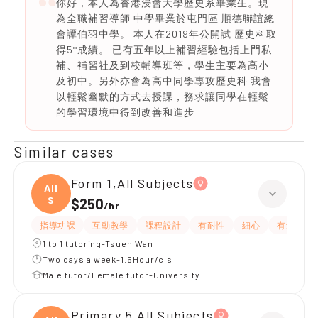
你好，本人為香港浸會大學歷史系畢業生。現
為全職補習導師 中學畢業於屯門區 順德聯誼總
會譚伯羽中學。 本人在2019年公開試 歷史科取
得5*成績。 已有五年以上補習經驗包括上門私
補、補習社及到校輔導班等，學生主要為高小
及初中。另外亦會為高中同學專攻歷史科 我會
以輕鬆幽默的方式去授課，務求讓同學在輕鬆
的學習環境中得到改善和進步
Similar cases
Form 1,All Subjects
All
S
$250
/
hr
指導功課
互動教學
課程設計
有耐性
細心
有愛心
1 to 1 tutoring-Tsuen Wan
Two days a week-1.5Hour/cls
Male tutor/Female tutor-University
Primary 5,All Subjects