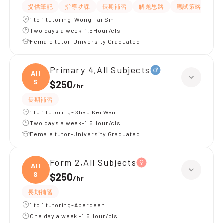
提供筆記
指導功課
長期補習
解題思路
應試策略
提
1 to 1 tutoring-Wong Tai Sin
Two days a week-1.5Hour/cls
Female tutor-University Graduated
Primary 4,All Subjects
All
S
$250
/
hr
長期補習
1 to 1 tutoring-Shau Kei Wan
Two days a week-1.5Hour/cls
Female tutor-University Graduated
Form 2,All Subjects
All
S
$250
/
hr
長期補習
1 to 1 tutoring-Aberdeen
One day a week -1.5Hour/cls