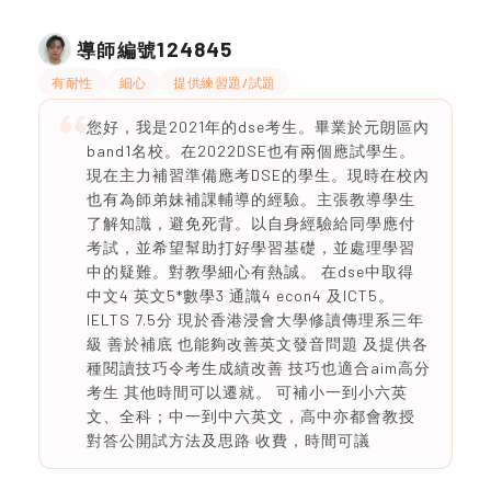
124845
導師編號
有耐性
細心
提供練習題/試題
您好，我是2021年的dse考生。畢業於元朗區內
band1名校。在2022DSE也有兩個應試學生。
現在主力補習準備應考DSE的學生。現時在校內
也有為師弟妹補課輔導的經驗。主張教導學生
了解知識，避免死背。以自身經驗給同學應付
考試，並希望幫助打好學習基礎，並處理學習
中的疑難。對教學細心有熱誠。 在dse中取得
中文4 英文5*數學3 通識4 econ4 及ICT5。
IELTS 7.5分 現於香港浸會大學修讀傳理系三年
級 善於補底 也能夠改善英文發音問題 及提供各
種閱讀技巧令考生成績改善 技巧也適合aim高分
考生 其他時間可以遷就。 可補小一到小六英
文、全科；中一到中六英文，高中亦都會教授
對答公開試方法及思路 收費，時間可議