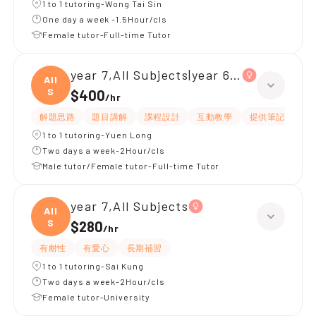
1 to 1 tutoring-Wong Tai Sin
One day a week -1.5Hour/cls
Female tutor-Full-time Tutor
year 7,All Subjects|year 6,All Subjects
All
S
$400
/
hr
解題思路
題目講解
課程設計
互動教學
提供筆記
嚴
1 to 1 tutoring-Yuen Long
Two days a week-2Hour/cls
Male tutor/Female tutor-Full-time Tutor
year 7,All Subjects
All
S
$280
/
hr
有耐性
有愛心
長期補習
1 to 1 tutoring-Sai Kung
Two days a week-2Hour/cls
Female tutor-University