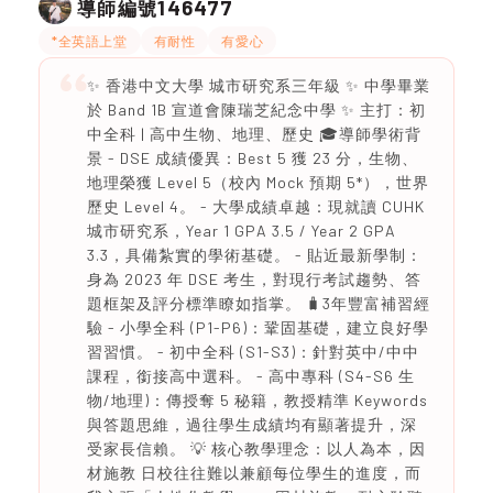
146477
導師編號
*全英語上堂
有耐性
有愛心
✨ 香港中文大學 城市研究系三年級 ✨ 中學畢業
於 Band 1B 宣道會陳瑞芝紀念中學 ✨ 主打：初
中全科 | 高中生物、地理、歷史 🎓導師學術背
景 - DSE 成績優異：Best 5 獲 23 分，生物、
地理榮獲 Level 5（校內 Mock 預期 5*），世界
歷史 Level 4。 - 大學成績卓越：現就讀 CUHK
城市研究系，Year 1 GPA 3.5 / Year 2 GPA
3.3，具備紮實的學術基礎。 - 貼近最新學制：
身為 2023 年 DSE 考生，對現行考試趨勢、答
題框架及評分標準瞭如指掌。 🧳3年豐富補習經
驗 - 小學全科 (P1-P6)：鞏固基礎，建立良好學
習習慣。 - 初中全科 (S1-S3)：針對英中/中中
課程，銜接高中選科。 - 高中專科 (S4-S6 生
物/地理)：傳授奪 5 秘籍，教授精準 Keywords
與答題思維，過往學生成績均有顯著提升，深
受家長信賴。 💡 核心教學理念：以人為本，因
材施教 日校往往難以兼顧每位學生的進度，而