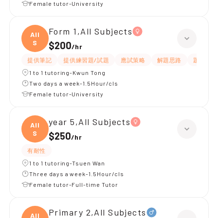
Female tutor-University
Form 1,All Subjects
All
S
$200
/
hr
提供筆記
提供練習題/試題
應試策略
解題思路
題目講解
1 to 1 tutoring-Kwun Tong
Two days a week-1.5Hour/cls
Female tutor-University
year 5,All Subjects
All
S
$250
/
hr
有耐性
1 to 1 tutoring-Tsuen Wan
Three days a week-1.5Hour/cls
Female tutor-Full-time Tutor
Primary 2,All Subjects
All