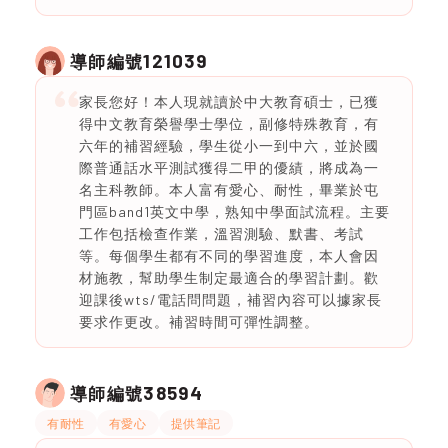
121039
導師編號
家長您好！本人現就讀於中大教育碩士，已獲
得中文教育榮譽學士學位，副修特殊教育，有
六年的補習經驗，學生從小一到中六，並於國
際普通話水平測試獲得二甲的優績，將成為一
名主科教師。本人富有愛心、耐性，畢業於屯
門區band1英文中學，熟知中學面試流程。主要
工作包括檢查作業，溫習測驗、默書、考試
等。每個學生都有不同的學習進度，本人會因
材施教，幫助學生制定最適合的學習計劃。歡
迎課後wts/電話問問題，補習內容可以據家長
要求作更改。補習時間可彈性調整。
38594
導師編號
有耐性
有愛心
提供筆記