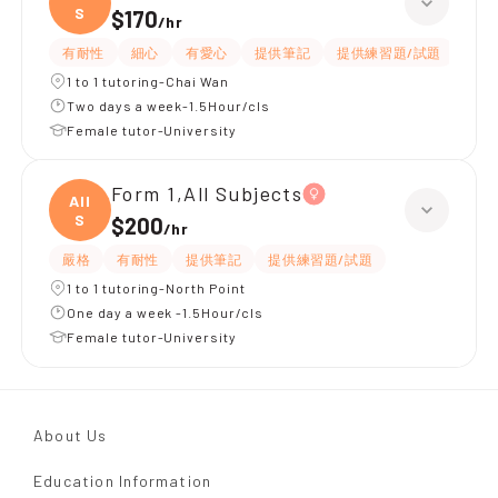
S
$170
/
hr
有耐性
細心
有愛心
提供筆記
提供練習題/試題
指導
1 to 1 tutoring-Chai Wan
Two days a week-1.5Hour/cls
Female tutor-University
Form 1,All Subjects
All
S
$200
/
hr
嚴格
有耐性
提供筆記
提供練習題/試題
1 to 1 tutoring-North Point
One day a week -1.5Hour/cls
Female tutor-University
About Us
Education Information