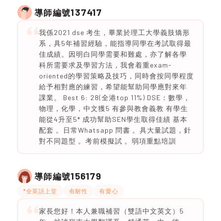
137417
導師編號
我係2021 dse 考生，畢業於理工大學義肢矯形
系，具5年補習經驗，能指導同學在考試取得最
佳成績。因明白同學需要和難處，亦了解各學
科所需要求及學習方法，我會着重exam-
oriented的學習策略及技巧，同時會按同學程度
給予相對應的練習，希望能幫助同學應對來年
課業。 Best 6: 28(全港top 11%) DSE：數學，
物理，化學，中文獲5 有參與教會義教 有學生
能從4升至5* 成功幫助SEN學生取得佳績 基本
配套 。日常Whatsapp 問書 。具大量試題，針
對不同題型 。考前模擬試 。弱項重點培訓
156179
導師編號
*全英語上堂
有耐性
有愛心
家長您好！本人兼職補習（雙語中文英文）5