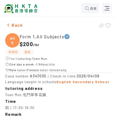
搜索
Male Form 1,All Subjects，Tuen Mun Tuition recommen
Back
Form 1,All Subjects
All
S
$200
/
hr
有耐性
嚴格
1 to 1 tutoring-Tuen Mun
One day a week -1.5Hour/cls
Male tutor/Female tutor-University
A347035
2026/04/09
Case number
｜Check-in time
Language taught in schools
English Secondary School
tutoring address
Tuen Mun,屯門翠寧花園
Time
四｜17:30-19:30
Remark