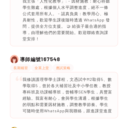
我主張「人性化教學」: - 因材施教：耐心聆聽
學生難處，根據個人水平調整進度，絕不一條
公式套用所有人。 - 認真負責：教學用心、極
具耐性，歡迎學生課後隨時透過 WhatsApp 發
問，提供全方位支援。 🤝 給孩子最合適的指
導，由理解他們的需要開始。歡迎聯絡查詢課
堂安排！
167548
導師編號
長期補習
全英上堂
應試策略
我修讀護理學學士課程，文憑試中M2取得5、數
學取得5，曾於各大補習社及中小學任教，教授
專科班及功課輔導班，曾輔導SEN學生，具豐富
經驗。我富有耐心，會與學生溝通，根據學生
的弱點和需要因材施教，調整教學節奏。學生
可随時使用WhatsApp與我聯絡，跟進課堂進度