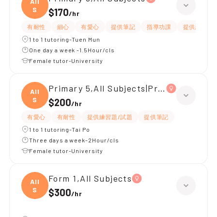
All
S
$170
/
hr
有耐性
細心
有愛心
提供筆記
指導功課
提供練習題/
1 to 1 tutoring-Tuen Mun
One day a week -1.5Hour/cls
Female tutor-University
Primary 5,All Subjects|Primary 4,All S
All
S
$200
/
hr
有愛心
有耐性
提供練習題/試題
提供筆記
1 to 1 tutoring-Tai Po
Three days a week-2Hour/cls
Female tutor-University
Form 1,All Subjects
All
S
$300
/
hr