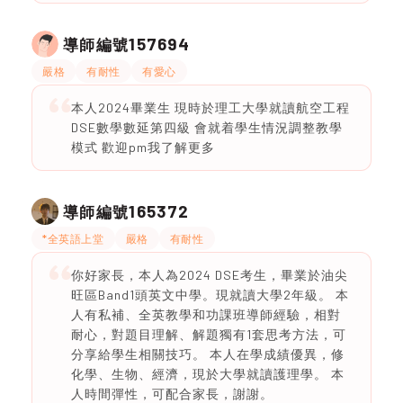
157694
導師編號
嚴格
有耐性
有愛心
本人2024畢業生 現時於理工大學就讀航空工程
DSE數學數延第四級 會就着學生情況調整教學
模式 歡迎pm我了解更多
165372
導師編號
*全英語上堂
嚴格
有耐性
你好家長，本人為2024 DSE考生，畢業於油尖
旺區Band1頭英文中學。現就讀大學2年級。 本
人有私補、全英教學和功課班導師經驗，相對
耐心，對題目理解、解題獨有1套思考方法，可
分享給學生相關技巧。 本人在學成績優異，修
化學、生物、經濟，現於大學就讀護理學。 本
人時間彈性，可配合家長，謝謝。