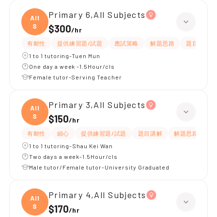
Primary 6,All Subjects
All
S
$300
/
hr
有耐性
提供練習題/試題
應試策略
解題思路
題目講解
1 to 1 tutoring-Tuen Mun
One day a week -1.5Hour/cls
Female tutor-Serving Teacher
Primary 3,All Subjects
All
S
$150
/
hr
有耐性
細心
提供練習題/試題
題目講解
解題思路
1 to 1 tutoring-Shau Kei Wan
Two days a week-1.5Hour/cls
Male tutor/Female tutor-University Graduated
Primary 4,All Subjects
All
S
$170
/
hr