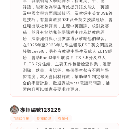
年，就讀嶺南大學翻譯系，精通英、中、德、
韓語，能有效為學生有效提升語文能力、英國
及中國文學方面應試技巧、及掌握中英文DSE答
題技巧，有豐富教授DSE及全英文授課經驗。曾
任職出版社翻譯員，主理中英翻譯、校對及審
稿，並具有於幼兒英語課程中作為助教的經
驗，深諳如何與小朋友溝通及鼓勵他們學習。
在2023年至2025年助學生獲取DSE 英文閱讀及
聆聽Level5，另外有教導中學生及成人IELTS經
驗，曾助Band3學生取得IELTS 6.5分及成人
IELTS 7分佳績。主要工作包括檢查作業，溫習
測驗、默書、考試等。每個學生都有不同的學
習進度，本人會因材施教，幫助學生制定最適
合的學習計劃。歡迎課後wts/電話問問題，補
習內容可以據家長要求作更改。
123229
導師編號
*幽默生動
長期補習
有耐性