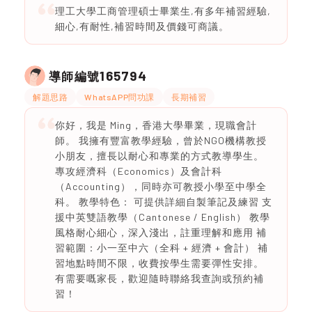
理工大學工商管理碩士畢業生,有多年補習經驗,
細心,有耐性,補習時間及價錢可商議。
165794
導師編號
解題思路
WhatsAPP問功課
長期補習
你好，我是 Ming，香港大學畢業，現職會計
師。 我擁有豐富教學經驗，曾於NGO機構教授
小朋友，擅長以耐心和專業的方式教導學生。
專攻經濟科（Economics）及會計科
（Accounting），同時亦可教授小學至中學全
科。 教學特色： 可提供詳細自製筆記及練習 支
援中英雙語教學（Cantonese / English） 教學
風格耐心細心，深入淺出，註重理解和應用 補
習範圍：小一至中六（全科 + 經濟 + 會計） 補
習地點時間不限，收費按學生需要彈性安排。
有需要嘅家長，歡迎隨時聯絡我查詢或預約補
習！