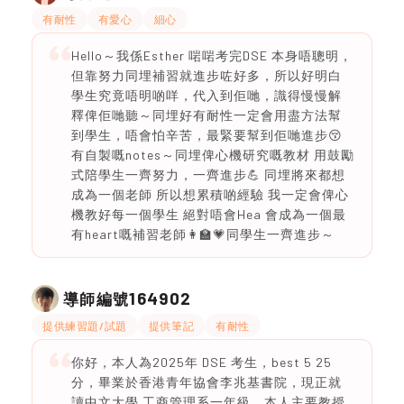
有耐性
有愛心
細心
Hello～我係Esther 啱啱考完DSE 本身唔聰明，
但靠努力同埋補習就進步咗好多，所以好明白
學生究竟唔明啲咩，代入到佢哋，識得慢慢解
釋俾佢哋聽～同埋好有耐性一定會用盡方法幫
到學生，唔會怕辛苦，最緊要幫到佢哋進步😚
有自製嘅notes～同埋俾心機研究嘅教材 用鼓勵
式陪學生一齊努力，一齊進步💪 同埋將來都想
成為一個老師 所以想累積啲經驗 我一定會俾心
機教好每一個學生 絕對唔會Hea 會成為一個最
有heart嘅補習老師👩‍🏫💗同學生一齊進步～
164902
導師編號
提供練習題/試題
提供筆記
有耐性
你好，本人為2025年 DSE 考生，best 5 25
分，畢業於香港青年協會李兆基書院，現正就
讀中文大學 工商管理系一年級。本人主要教授