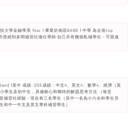
技大學金融學系 Year 1 畢業於南區BAND 1 中學 為全港top
導師 亦曾經到多間補習社擔任導師 自己亦有幾個私補學生 - 可跟進
Band 1英中 成績: DSE成績：中文4、英文4、數學4、經濟（英
教導小學生及初中生，具備耐心和獨特的解題思考方法 （每堂
 有私補及補習社經驗 - 現在有三名學生（其中一名為小六全科學生另
生和中一中文及英文專科補習學生）