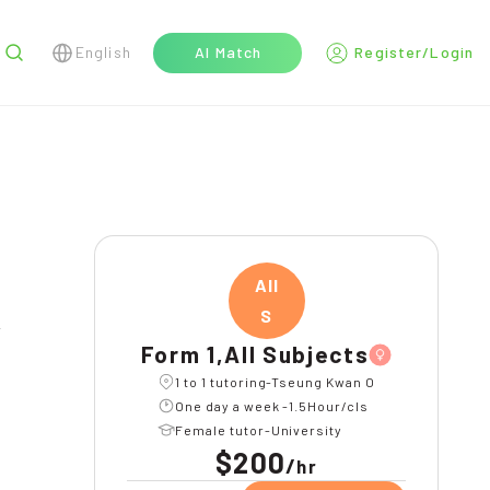
English
AI Match
Register/Login
r
All
S
l
Form 1,All Subjects
1 to 1 tutoring-Tseung Kwan O
One day a week -1.5Hour/cls
Female tutor-University
$200
/
hr