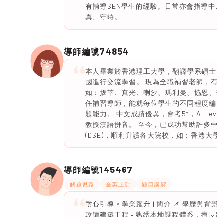
有輔導SEN學生的經驗。日常亦會指導
真、守時。
74854
導師編號
本人畢業於香港理工大學，翻譯學系碩士
國進行交流學習。 現為全職補習老師，
如：拔萃、真光、喇沙、瑪利曼、協恩、
任補習導師，能就每位學生的不同程度編
題能力。 中文成績優異，會考5*，A-L
教授漢語拼音。 至今，已成功幫助許多
(DSE)，順利升讀各大院校，如：香港
145467
導師編號
解題思路
全英上堂
題目講解
耐心引導 × 學業躍升 | 簡介 📌 學歷與
攻讀建築工程 • 熟悉本地課程體系，擅長將