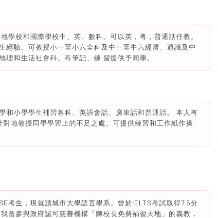
本地學校和國際學校中、英、數科。可以英，粤，普通話任教。
生經驗。可教授小一至小六全科及中一至中六經濟、通識及中
地理和生活社會科。有筆記、練 習提供予同學。
學和小學學生補習各科、英語會話、廣東話和普通話。 本人有
針對地教授同學學習上的不足之處。可提供練習和工作紙作操
SE考生，現就讀城市大學語言學系。曾於IELTS考試取得7.5分
，我曾參與政府認可慈善機構「陳校長免費補習天地」的義教，