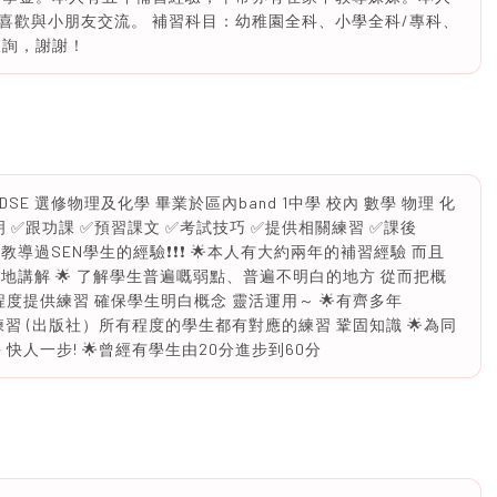
喜歡與小朋友交流。 補習科目：幼稚園全科、小學全科/專科、
查詢，謝謝！
SE 選修物理及化學 畢業於區內band 1中學 校內 數學 物理 化
 ✅跟功課 ✅預習課文 ✅考試技巧 ✅提供相關練習 ✅課後
有教導過SEN學生的經驗❗️❗️❗️ 🌟本人有大約兩年的補習經驗 而且
地講解 🌟 了解學生普遍嘅弱點、普遍不明白的地方 從而把概
程度提供練習 確保學生明白概念 靈活運用～ 🌟有齊多年
SE)及有額外練習 (出版社）所有程度的學生都有對應的練習 鞏固知識 🌟為同
快人一步! 🌟曾經有學生由20分進步到60分