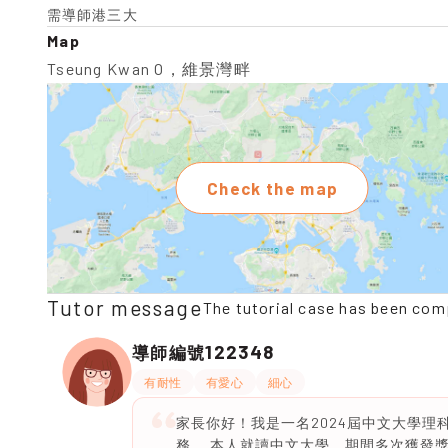
需導師港三大
Map
Tseung Kwan O，維景灣畔
Check the map
Tutor message
The tutorial case has been com
122348
導師編號
有耐性
有愛心
細心
家長你好！我是一名2024屆中文大學
務。 本人就讀中文大學，期間多次獲發