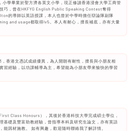
學，小學畢業於聖方濟各英文小學，現正修讀香港浸會大學工商管
FYG English Public Speaking Contest奪得
任ritz carlton的導師以英語授課，本人也曾於中學時擔任辯論隊副隊
listening and usage都取得lv5。本人有耐心，擅長補底，亦有大量
r3，香港文憑試成績優異，為人開朗有耐性，擅長與小朋友相
實習經驗，以功課輔導為主，希望能為小朋友帶來愉快的學習
t Class Honours），其後於香港科技大學完成碩士學位，
理基礎及豐富助教經驗，曾指導本科及研究生論文，亦有英語
，能因材施教。 如有興趣，歡迎隨時聯絡我了解詳情。