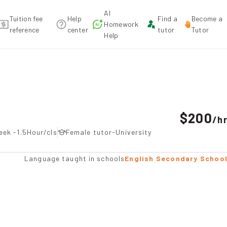
AI
Tuition fee
Help
Find a
Become a
Homework
reference
center
tutor
Tutor
Help
n recommendation
$200
/
h
eek -1.5Hour/cls
Female tutor-University
Language taught in schools
English Secondary Schoo