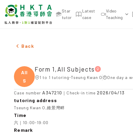
Star
Latest
Video
tutor
case
Teaching
Female Form 1,All Subjects，Tseung Kwan O Tuitio
Back
Form 1,All Subjects
All
1 to 1 tutoring-Tseung Kwan O
One day a w
S
A347210
2026/04/13
Case number
｜Check-in time
tutoring address
Tseung Kwan O,維景灣畔
Time
六｜10:00-19:00
Remark