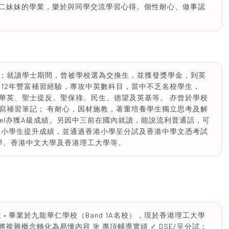
中二妹妹的學業，樂於與同學交流學習心得。個性耐心、做事認
；就讀學士期間，曾被學校選為交換生，並獲發獎學金，到英
有12年豐富補習經驗，專攻中英數科目，當中不乏名校學生，
華英、聖士提反、聖保祿、民生、德望及英基等。 亦曾於學校
寫補習筆記； 有耐心，因材施教，著重培養學生獨立思考及解
evel亦獲A級成績。另因中三前在國內就讀，能說流利普通話，可
中小學生提升成績，並通過香港小學呈分試及香港中學文憑考試
大學、香港中文大學及香港理工大學等。
背景 • 畢業於九龍華仁學校（Band 1A名校），現於香港理工大學
複雜概念轉化為易懂內容 🎯 專項輔導實績 ✓ DSE/呈分試：