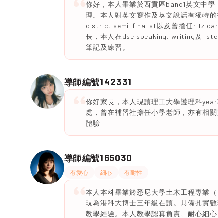
你好，本人畢業於西貢區band1英文中
理。本人對英文寫作及英文說話有獨特的技巧，曾在HK
district semi-finalist以及曾擔
長，本人在dse speaking, writing及
筆記及練習。
142331
導師編號
你好家長，本人現讀理工大學護理科yea
處，曾在補習社擔任小學老師，亦有相關
體驗
165030
導師編號
有愛心
細心
有耐性
本人本科畢業於悉尼大學土木工程專業（Firs
現為港科大博士三年級在讀。具備扎實數
教學經驗。本人教學認真負責、耐心細心