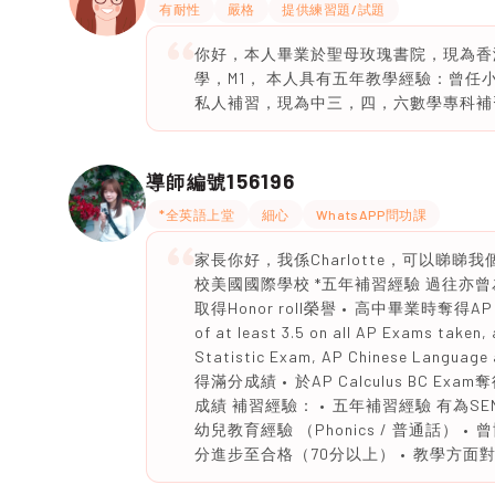
有耐性
嚴格
提供練習題/試題
你好，本人畢業於聖母玫瑰書院，現為香
學，M1， 本人具有五年教學經驗：曾
私人補習，現為中三，四，六數學專科補
156196
導師編號
*全英語上堂
細心
WhatsAPP問功課
家長你好，我係Charlotte，可以睇睇
校美國國際學校 *五年補習經驗 過往亦曾
取得Honor roll榮譽 •⁠ ⁠高中畢業時奪得AP Schol
of at least 3.5 on all AP Exams taken, 
Statistic Exam, AP Chinese Language
得滿分成績 •⁠ ⁠於AP Calculus BC E
成績 補習經驗： •⁠ ⁠五年補習經驗 有為S
幼兒教育經驗 （Phonics / 普通話） •
分進步至合格（70分以上） •⁠ ⁠教學方面對