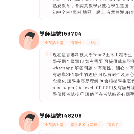
熱愛教育，會認真教學及關心學生進度，
初中全科/專科 地區：網上 有意歡迎DM
153704
導師編號
*全英語上堂
有耐性
細心
現在是香港科技大學Year 3土木工程學生 D
學長期全級頭10 如有需要 可提供成績證明
whatsapp 解答問題 ✅有耐性、細心 ✅
有教導SEN學生的經驗 可以有耐性及細心
念簡化 讓學生容易理解 🌟會根據學生嘅
pastpaper ( A-level ,CE,D
學傳授考試技巧 讓他們在考試時得心應手 
148208
導師編號
*全英語上堂
提供教琴（音樂）
有耐性