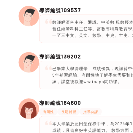
109537
導師編號
教師經濟科主任、通識、中英數 現教授
曾任經濟科科主任等。富教導特殊教育學
一至三中文、英文、數學、中史、世史、
136202
導師編號
已畢業大學管理學，成績優異，現誠替中
5年補習經驗、有耐性地了解學生需要和
練，課堂後歡迎whatsapp問功课。
164600
導師編號
有耐性
長期補習
指導功課
本人畢業於藍田聖保祿中學，為2024年D
成績，具備良好中英語能力。 教學方面