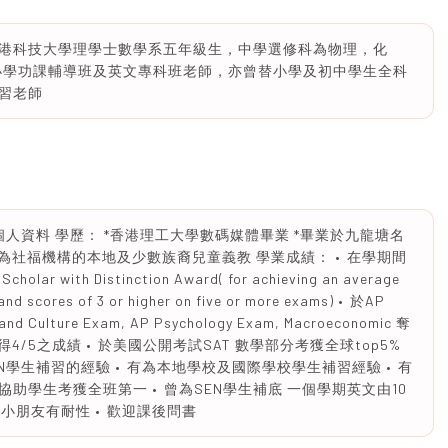
港科技大學理學士數學系五年級生，中學選修科為物理，化
任小學功課輔導班及英文專科班老師，亦曾替小學及初中學生全科
習老師
我個人資料 學歷： *香港理工大學數碼媒體畢業 *畢業於九龍塘名
為社福機構的本地及少數族裔兒童義教 學業成績： •⁠ ⁠在學期間
ar with Distinction Award( for achieving an average
and scores of 3 or higher on five or more exams) •⁠ ⁠於AP
 and Culture Exam, AP Psychology Exam, Macroeconomic 奪
xam奪得4/5之成績 •⁠ ⁠於美國公開考試SAT 數學部分考獲全球top5%
EN學生補習的經驗 •⁠ ⁠有為本地學校及國際學校學生補習經驗 •⁠ ⁠有
⁠ ⁠曾協助學生考獲全班第一 •⁠ ⁠曾為SEN學生補底 一個學期英文由10
小朋友有耐性 •⁠ ⁠歡迎課後問書