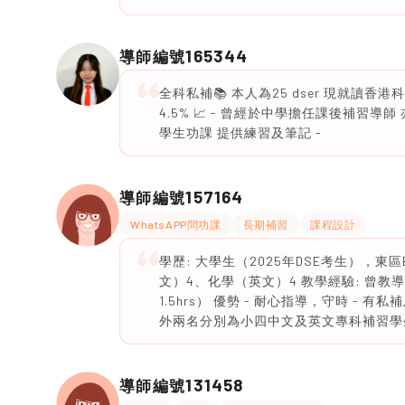
165344
導師編號
全科私補📚 本人為25 dser 現就讀香港科
4.5% 📈 - 曾經於中學擔任課後補習
學生功課 提供練習及筆記 -
157164
導師編號
WhatsAPP問功課
長期補習
課程設計
學歷: 大學生（2025年DSE考生），東區
文）4、化學（英文）4 教學經驗: 曾
1.5hrs） 優勢 - 耐心指導，守時 -
外兩名分別為小四中文及英文專科補習學
131458
導師編號